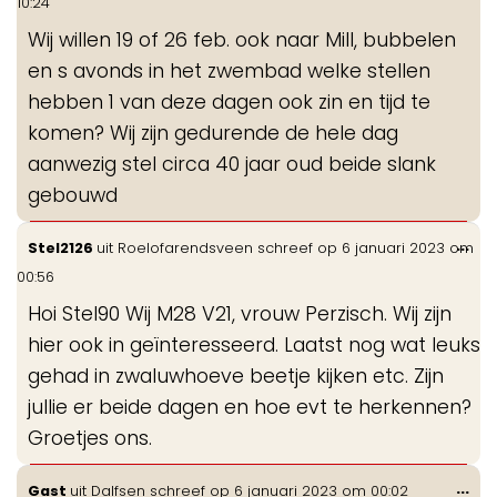
10:24
me
Wij willen 19 of 26 feb. ook naar Mill, bubbelen
en s avonds in het zwembad welke stellen
hebben 1 van deze dagen ook zin en tijd te
komen? Wij zijn gedurende de hele dag
aanwezig stel circa 40 jaar oud beide slank
gebouwd
Wis
...
Stel2126
uit
Roelofarendsveen
schreef op
6 januari 2023
om
de
00:56
me
Hoi Stel90 Wij M28 V21, vrouw Perzisch. Wij zijn
hier ook in geïnteresseerd. Laatst nog wat leuks
gehad in zwaluwhoeve beetje kijken etc. Zijn
jullie er beide dagen en hoe evt te herkennen?
Groetjes ons.
Wis
...
Gast
uit
Dalfsen
schreef op
6 januari 2023
om
00:02