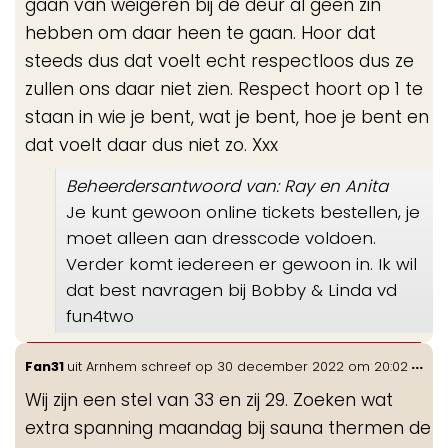
gaan van weigeren bij de deur al geen zin
hebben om daar heen te gaan. Hoor dat
steeds dus dat voelt echt respectloos dus ze
zullen ons daar niet zien. Respect hoort op 1 te
staan in wie je bent, wat je bent, hoe je bent en
dat voelt daar dus niet zo. Xxx
Beheerdersantwoord van: Ray en Anita
Je kunt gewoon online tickets bestellen, je
moet alleen aan dresscode voldoen.
Verder komt iedereen er gewoon in. Ik wil
dat best navragen bij Bobby & Linda vd
fun4two
Wis
...
Fan31
uit
Arnhem
schreef op
30 december 2022
om
20:02
de
Wij zijn een stel van 33 en zij 29. Zoeken wat
me
extra spanning maandag bij sauna thermen de