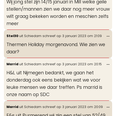
Wij jong stel zijn 14/15 januari in Mill welke geile
me
stellen/mannen zien we daar nog meer vrouw
wilt graag bekeken worden en meschien zelfs
meer
Wis
...
Stel30
uit
Schiedam
schreef op
3 januari 2023
om
21:09
de
Thermen Holiday morgenavond. Wie zien we
me
daar?
Wis
...
Marrid
uit
Schiedam
schreef op
3 januari 2023
om
20:15
de
H&L uit Nijmegen bedankt, we gaan het
me
donderdag ook eens bekijken wat we voor
leuke mensen we daar treffen. Ps marrid is
onze naam op SDC
Wis
...
Marrid
uit
Schiedam
schreef op
3 januari 2023
om
20:09
de
E&s uit Purmerend wij zijn een stel van 52/49