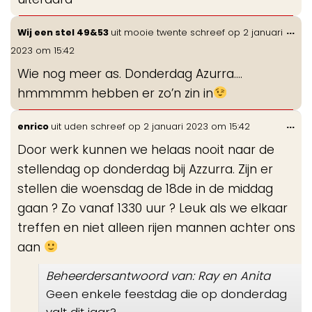
Wis
...
Wij een stel 49&53
uit
mooie twente
schreef op
2 januari
de
2023
om
15:42
me
Wie nog meer as. Donderdag Azurra….
hmmmmm hebben er zo’n zin in
Wis
...
enrico
uit
uden
schreef op
2 januari 2023
om
15:42
de
Door werk kunnen we helaas nooit naar de
me
stellendag op donderdag bij Azzurra. Zijn er
stellen die woensdag de 18de in de middag
gaan ? Zo vanaf 1330 uur ? Leuk als we elkaar
treffen en niet alleen rijen mannen achter ons
aan
Beheerdersantwoord van: Ray en Anita
Geen enkele feestdag die op donderdag
valt dit jaar?