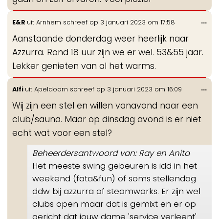
Wis
...
E&R
uit
Arnhem
schreef op
3 januari 2023
om
17:58
de
Aanstaande donderdag weer heerlijk naar
me
Azzurra. Rond 18 uur zijn we er wel. 53&55 jaar.
Lekker genieten van al het warms.
Wis
...
Alfi
uit
Apeldoorn
schreef op
3 januari 2023
om
16:09
de
Wij zijn een stel en willen vanavond naar een
me
club/sauna. Maar op dinsdag avond is er niet
echt wat voor een stel?
Beheerdersantwoord van: Ray en Anita
Het meeste swing gebeuren is idd in het
weekend (fata&fun) of soms stellendag
ddw bij azzurra of steamworks. Er zijn wel
clubs open maar dat is gemixt en er op
gericht dat jouw dame 'service verleent'