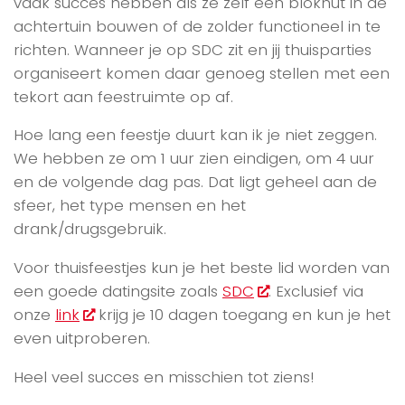
vaak succes hebben als ze zelf een blokhut in de
achtertuin bouwen of de zolder functioneel in te
richten. Wanneer je op SDC zit en jij thuisparties
organiseert komen daar genoeg stellen met een
tekort aan feestruimte op af.
Hoe lang een feestje duurt kan ik je niet zeggen.
We hebben ze om 1 uur zien eindigen, om 4 uur
en de volgende dag pas. Dat ligt geheel aan de
sfeer, het type mensen en het
drank/drugsgebruik.
Voor thuisfeestjes kun je het beste lid worden van
een goede datingsite zoals
SDC
. Exclusief via
onze
link
krijg je 10 dagen toegang en kun je het
even uitproberen.
Heel veel succes en misschien tot ziens!