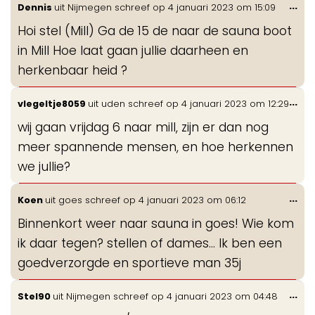
Wis
...
Dennis
uit
Nijmegen
schreef op
4 januari 2023
om
15:09
de
Hoi stel (Mill) Ga de 15 de naar de sauna boot
me
in Mill Hoe laat gaan jullie daarheen en
herkenbaar heid ?
Wis
...
vlegeltje8059
uit
uden
schreef op
4 januari 2023
om
12:29
de
wij gaan vrijdag 6 naar mill, zijn er dan nog
me
meer spannende mensen, en hoe herkennen
we jullie?
Wis
...
Koen
uit
goes
schreef op
4 januari 2023
om
06:12
de
Binnenkort weer naar sauna in goes! Wie kom
me
ik daar tegen? stellen of dames... Ik ben een
goedverzorgde en sportieve man 35j
Wis
...
Stel90
uit
Nijmegen
schreef op
4 januari 2023
om
04:48
de