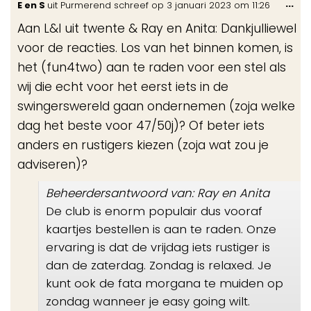
Wis
...
E en S
uit
Purmerend
schreef op
3 januari 2023
om
11:26
de
Aan L&I uit twente & Ray en Anita: Dankjulliewel
me
voor de reacties. Los van het binnen komen, is
het (fun4two) aan te raden voor een stel als
wij die echt voor het eerst iets in de
swingerswereld gaan ondernemen (zoja welke
dag het beste voor 47/50j)? Of beter iets
anders en rustigers kiezen (zoja wat zou je
adviseren)?
Beheerdersantwoord van: Ray en Anita
De club is enorm populair dus vooraf
kaartjes bestellen is aan te raden. Onze
ervaring is dat de vrijdag iets rustiger is
dan de zaterdag. Zondag is relaxed. Je
kunt ook de fata morgana te muiden op
zondag wanneer je easy going wilt.