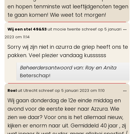
en hopen tenminste wat leeftijdgenoten tegen
te gaan komen! Wie weet tot morgen!
Wis
...
Wij een stel 49&53
uit
mooie twente
schreef op
5 januari
de
2023
om
11:14
me
Sorry wij zijn niet in azurra de griep heeft ons te
pakken. Veel plezier vandaag kussssss
Beheerdersantwoord van: Ray en Anita
Beterschap!
Wis
...
Roel
uit
Utrecht
schreef op
5 januari 2023
om
11:10
de
Wij gaan donderdag de 12e einde middag en
me
avond voor de eerste keer naar Azzura. Wie
zien we daar? Voor ons is het allemaal nieuw,
kijken er enorm naar uit. Gemiddeld 40 jaar , zij
wat jonger ik wat ouder, maar allebei sportief /