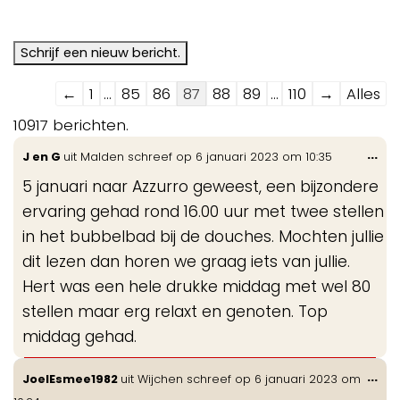
Navigatie
←
1
...
85
86
87
88
89
...
110
→
Alles
door
10917 berichten.
de
Wis
...
J en G
uit
Malden
schreef op
6 januari 2023
om
10:35
gastenboek-
de
lijst
5 januari naar Azzurro geweest, een bijzondere
me
ervaring gehad rond 16.00 uur met twee stellen
in het bubbelbad bij de douches. Mochten jullie
dit lezen dan horen we graag iets van jullie.
Hert was een hele drukke middag met wel 80
stellen maar erg relaxt en genoten. Top
middag gehad.
Wis
...
JoelEsmee1982
uit
Wijchen
schreef op
6 januari 2023
om
de