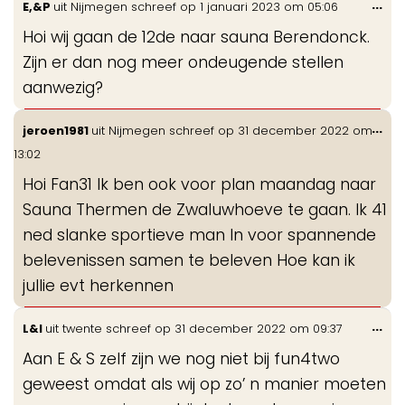
Wis
...
E,&P
uit
Nijmegen
schreef op
1 januari 2023
om
05:06
de
Hoi wij gaan de 12de naar sauna Berendonck.
me
Zijn er dan nog meer ondeugende stellen
aanwezig?
Wis
...
jeroen1981
uit
Nijmegen
schreef op
31 december 2022
om
de
13:02
me
Hoi Fan31 Ik ben ook voor plan maandag naar
Sauna Thermen de Zwaluwhoeve te gaan. Ik 41
ned slanke sportieve man In voor spannende
belevenissen samen te beleven Hoe kan ik
jullie evt herkennen
Wis
...
L&I
uit
twente
schreef op
31 december 2022
om
09:37
de
Aan E & S zelf zijn we nog niet bij fun4two
me
geweest omdat als wij op zo’ n manier moeten