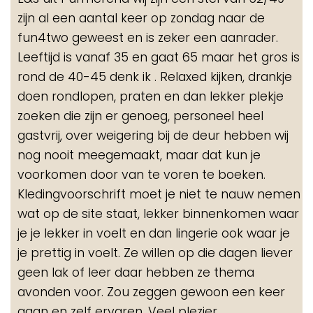
me
zijn al een aantal keer op zondag naar de
fun4two geweest en is zeker een aanrader.
Leeftijd is vanaf 35 en gaat 65 maar het gros is
rond de 40-45 denk ik . Relaxed kijken, drankje
doen rondlopen, praten en dan lekker plekje
zoeken die zijn er genoeg, personeel heel
gastvrij, over weigering bij de deur hebben wij
nog nooit meegemaakt, maar dat kun je
voorkomen door van te voren te boeken.
Kledingvoorschrift moet je niet te nauw nemen
wat op de site staat, lekker binnenkomen waar
je je lekker in voelt en dan lingerie ook waar je
je prettig in voelt. Ze willen op die dagen liever
geen lak of leer daar hebben ze thema
avonden voor. Zou zeggen gewoon een keer
gaan en zelf ervaren. Veel plezier