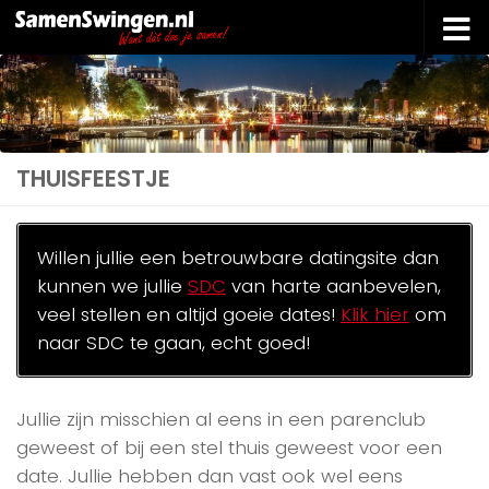
Doorgaan naar inhoud
THUISFEESTJE
Willen jullie een betrouwbare datingsite dan
kunnen we jullie
SDC
van harte aanbevelen,
veel stellen en altijd goeie dates!
Klik hier
om
naar SDC te gaan, echt goed!
Jullie zijn misschien al eens in een parenclub
geweest of bij een stel thuis geweest voor een
date. Jullie hebben dan vast ook wel eens