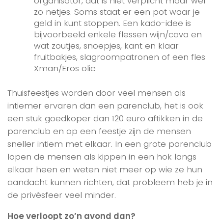
organisator, dat is niet verplicht maar wel
zo netjes. Soms staat er een pot waar je
geld in kunt stoppen. Een kado-idee is
bijvoorbeeld enkele flessen wijn/cava en
wat zoutjes, snoepjes, kant en klaar
fruitbakjes, slagroompatronen of een fles
Xman/Eros olie
Thuisfeestjes worden door veel mensen als
intiemer ervaren dan een parenclub, het is ook
een stuk goedkoper dan 120 euro aftikken in de
parenclub en op een feestje zijn de mensen
sneller intiem met elkaar. In een grote parenclub
lopen de mensen als kippen in een hok langs
elkaar heen en weten niet meer op wie ze hun
aandacht kunnen richten, dat probleem heb je in
de privésfeer veel minder.
Hoe verloopt zo’n avond dan?