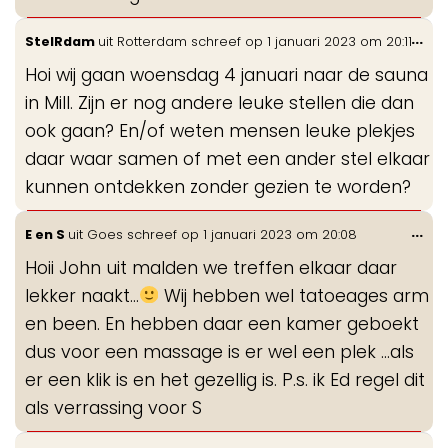
Wis
...
StelRdam
uit
Rotterdam
schreef op
1 januari 2023
om
20:11
de
Hoi wij gaan woensdag 4 januari naar de sauna
me
in Mill. Zijn er nog andere leuke stellen die dan
ook gaan? En/of weten mensen leuke plekjes
daar waar samen of met een ander stel elkaar
kunnen ontdekken zonder gezien te worden?
Wis
...
E en S
uit
Goes
schreef op
1 januari 2023
om
20:08
de
Hoii John uit malden we treffen elkaar daar
me
lekker naakt...
Wij hebben wel tatoeages arm
en been. En hebben daar een kamer geboekt
dus voor een massage is er wel een plek ...als
er een klik is en het gezellig is. P.s. ik Ed regel dit
als verrassing voor S