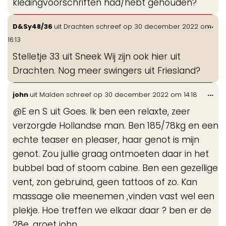
kledingvoorschriften had/hebt gehouden?
Wis
...
D&Sy48/36
uit
Drachten
schreef op
30 december 2022
om
de
16:13
me
Stelletje 33 uit Sneek Wij zijn ook hier uit
Drachten. Nog meer swingers uit Friesland?
Wis
...
john
uit
Malden
schreef op
30 december 2022
om
14:18
de
@E en S uit Goes. Ik ben een relaxte, zeer
me
verzorgde Hollandse man. Ben 185/78kg en een
echte teaser en pleaser, haar genot is mijn
genot. Zou jullie graag ontmoeten daar in het
bubbel bad of stoom cabine. Ben een gezellige
vent, zon gebruind, geen tattoos of zo. Kan
massage olie meenemen ,vinden vast wel een
plekje. Hoe treffen we elkaar daar ? ben er de
28e. groet john