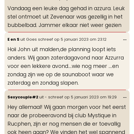
de
Vandaag een leuke dag gehad in azzura. Leuk
me
stel ontmoet uit Zevenaar was gezellig in het
bubbelbad. Jammer elkaar niet weer gezien
Wis
...
E en S
uit
Goes
schreef op
5 januari 2023
om
23:12
de
Hoii John uit malden,de planning loopt iets
me
anders. Wij gaan zaterdagavond naar Azzurra
voor een lekkere avond....wie nog meer ....en
zondag zijn we op de saunaboot waar we
zaterdag en zondag slapen.
Wis
...
Sexycouple#2
uit
-
schreef op
5 januari 2023
om
19:29
de
Hey allemaal! Wij gaan morgen voor het eerst
me
naar de probeeravond bij club Mystique in
Rucphen, zijn er nog mensen die er toevallig
ook heen gaan? We vinden het wel spannend