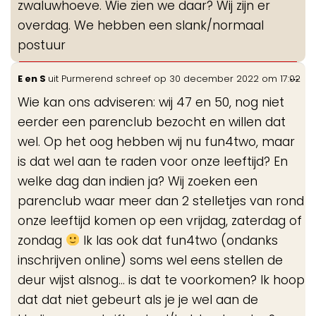
zwaluwhoeve. Wie zien we daar? Wij zijn er
overdag. We hebben een slank/normaal
postuur
Wis
...
E en S
uit
Purmerend
schreef op
30 december 2022
om
17:02
de
Wie kan ons adviseren: wij 47 en 50, nog niet
me
eerder een parenclub bezocht en willen dat
wel. Op het oog hebben wij nu fun4two, maar
is dat wel aan te raden voor onze leeftijd? En
welke dag dan indien ja? Wij zoeken een
parenclub waar meer dan 2 stelletjes van rond
onze leeftijd komen op een vrijdag, zaterdag of
zondag
Ik las ook dat fun4two (ondanks
inschrijven online) soms wel eens stellen de
deur wijst alsnog... is dat te voorkomen? Ik hoop
dat dat niet gebeurt als je je wel aan de