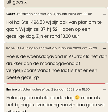
uit goes x
Wis
...
Gast
uit
Dalfsen
schreef op
3 januari 2023
om
00:08
de
Hoi hoi Stel 49&53 wij zijn ook van plan om te
me
gaan. Wij zijn zei 37 hij 52. Hopen op een
gezellige dag. Zijn er rond 13.00 uur
Wis
...
Fons
uit
Beuningen
schreef op
2 januari 2023
om
22:29
de
Hoe is de woensdagavond in Azurra? Is het dan
me
drukker dan de maandagavond of
vergelijkbaar? Vanaf hoe laat is het er een
beetje gezellig?
Wis
...
Enrico
uit
Uden
schreef op
2 januari 2023
om
18:50
de
Helaas geen enkele donderdag
maar als
me
het bij hoge uitzondering zou zijn dan gaan we
uiteraard