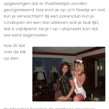
opgevangen dat er thuisfeestjes worden
georganiseerd. Hoe kom je op zo’n feestje en wat
kun je verwachten? Bij een parenclub kun je
rondlopen en een stel uitkiezen wat je leuk lijkt,
dat is vrijblijvend. Als je 1 op 1 afspreekt kan dat
wel eens tegenvallen.
Hoe zit dat
met de klik
op een
thuisfeestje? Bepalen de gastheer en-vrouw