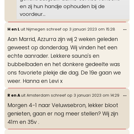
en zij hun handje ophouden bij de
voordeur...
Wis
...
H en L
uit
Nijmegen
schreef op
3 januari 2023
om
15:28
de
Aan Marrid, Azzurra zijn wij 2 weken geleden
me
geweest op donderdag. Wij vinden het een
echte aanrader. Lekkere sauna's en
bubbelbaden en het donkere gedeelte was
ons favoriete plekje die dag. De 19e gaan we
weer. Hanna en Levi x
Wis
...
R en A
uit
Amsterdam
schreef op
3 januari 2023
om
14:29
de
Morgen 4-1 naar Veluwsebron, lekker bloot
me
genieten, gaan er nog meer stellen? Wij zijn
41m en 35v .