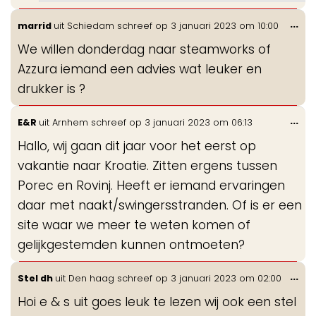
Wis
...
marrid
uit
Schiedam
schreef op
3 januari 2023
om
10:00
de
We willen donderdag naar steamworks of
me
Azzura iemand een advies wat leuker en
drukker is ?
Wis
...
E&R
uit
Arnhem
schreef op
3 januari 2023
om
06:13
de
Hallo, wij gaan dit jaar voor het eerst op
me
vakantie naar Kroatie. Zitten ergens tussen
Porec en Rovinj. Heeft er iemand ervaringen
daar met naakt/swingersstranden. Of is er een
site waar we meer te weten komen of
gelijkgestemden kunnen ontmoeten?
Wis
...
Stel dh
uit
Den haag
schreef op
3 januari 2023
om
02:00
de
Hoi e & s uit goes leuk te lezen wij ook een stel
me