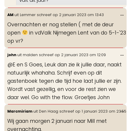
Wis
...
AM
uit
Lemmer
schreef op
2 januari 2023
om
13:43
de
Overnachten er nog stellen ( met de deur
me
open
in vdValk Nijmegen Lent van do 5-1-'23
op vr?
Wis
...
john
uit
malden
schreef op
2 januari 2023
om
12:09
de
@E en S Goes, Leuk dan zie ik jullie daar, naakt
me
natuurlijk whahaha. Schrijf even op dit
gastenboek tegen die tijd hoe laat jullie er zijn.
Wordt vast gezellig, en voor de rest zien we
daar wel. Go with the flow. Groetjes John
Wis
...
Marcmiriam
uit
Den Haag
schreef op
1 januari 2023
om
23:55
de
Wij gaan morgen 2 januari naar Mill met
me
overnachting.