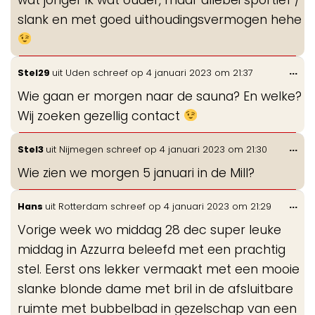
slank en met goed uithoudingsvermogen hehe
Wis
...
Stel29
uit
Uden
schreef op
4 januari 2023
om
21:37
de
Wie gaan er morgen naar de sauna? En welke?
me
Wij zoeken gezellig contact
Wis
...
Stel3
uit
Nijmegen
schreef op
4 januari 2023
om
21:30
de
Wie zien we morgen 5 januari in de Mill?
me
Wis
...
Hans
uit
Rotterdam
schreef op
4 januari 2023
om
21:29
de
Vorige week wo middag 28 dec super leuke
me
middag in Azzurra beleefd met een prachtig
stel. Eerst ons lekker vermaakt met een mooie
slanke blonde dame met bril in de afsluitbare
ruimte met bubbelbad in gezelschap van een