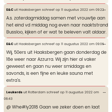
Wis
...
E&C
uit
Haaksbergen
schreef op
11 augustus 2022
om
09:22
de
A.s. zaterdagmiddag samen met vrouwtje aan
me
het eind vd middag nog even naar naaktstrand
Bussloo, kijken of er wat te beleven valt aldaar.
Wis
...
E&C
uit
Haaksbergen
schreef op
11 augustus 2022
om
09:06
de
Wij, 50ers uit Haaksbergen gaan donderdag de
me
18e weer naar Azzurra. Wij zijn hier al vaker
geweest en gaan nu weer smiddags en
savonds, is een fijne en leuke sauna met
extra's.
Wis
...
Leukerds
uit
Rotterdam
schreef op
11 augustus 2022
om
de
08:43
me
@ Whe#ly2018 Gaan we zeker doen en laat