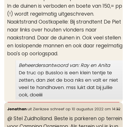
In de duinen is verboden en boete van 150,= pp
(!) wordt regelmatig uitgeschreven.
Naaktstrand Oostkapelle: Bij strandtent De Piet
naar links over houten vlonders naar
naakstrand. Daar de duinen in. Ook veel stellen
en loslopende mannen en ook daar regelmatig
boa's op oorlogspad.
Beheerdersantwoord van: Ray en Anita
De truc op Bussloo is een klein tentje te
zetten, dan ziet de boa niks en valt er niet
veel te handhaven. mss lukt dat bij jullie
ook, doeiiii
Wis
...
Jonathan
uit
Zierikzee
schreef op
10 augustus 2022
om
14:32
de
@ Stel Zuidholland. Beste is parkeren op terrein
me
voor Camping Oranjezon. Als terrein vol is kun