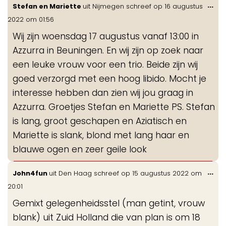
Wis
...
Stefan en Mariette
uit
Nijmegen
schreef op
16 augustus
de
2022
om
01:56
me
Wij zijn woensdag 17 augustus vanaf 13:00 in
Azzurra in Beuningen. En wij zijn op zoek naar
een leuke vrouw voor een trio. Beide zijn wij
goed verzorgd met een hoog libido. Mocht je
interesse hebben dan zien wij jou graag in
Azzurra. Groetjes Stefan en Mariette PS. Stefan
is lang, groot geschapen en Aziatisch en
Mariette is slank, blond met lang haar en
blauwe ogen en zeer geile look
Wis
...
John4fun
uit
Den Haag
schreef op
15 augustus 2022
om
de
20:01
me
Gemixt gelegenheidsstel (man getint, vrouw
blank) uit Zuid Holland die van plan is om 18