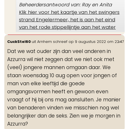
Beheerdersantwoord van: Ray en Anita
Klik hier voor het kaartje van het swingers
strand Engelermeer, het is aan het eind
van het rode stippellijntje aan het water
Wis
...
CuckStel60
uit
Arnhem
schreef op
9 augustus 2022
om
22:47
de
Dat we wat ouder zijn dan veel anderen in
me
Azzurra wil niet zeggen dat we niet ook met
(veel) jongere mannen omgaan daar. We
staan woensdag 10 aug open voor jongen of
man van elke leeftijd die goede
omgangsvormen heeft en gewoon even
vraagt of hij bij ons mag aansluiten. Je manier
van benaderen vinden we misschien nog wel
belangrijker dan de seks. Zien we je morgen in
Azzurra?