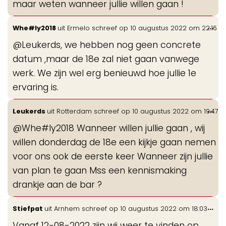
maar weten wanneer jullie willen gaan !
Wis
...
Whe#ly2018
uit
Ermelo
schreef op
10 augustus 2022
om
22:16
de
@Leukerds, we hebben nog geen concrete
me
datum ,maar de 18e zal niet gaan vanwege
werk. We zijn wel erg benieuwd hoe jullie 1e
ervaring is.
Wis
...
Leukerds
uit
Rotterdam
schreef op
10 augustus 2022
om
19:47
de
@Whe#ly2018 Wanneer willen jullie gaan , wij
me
willen donderdag de 18e een kijkje gaan nemen
voor ons ook de eerste keer Wanneer zijn jullie
van plan te gaan Mss een kennismaking
drankje aan de bar ?
Wis
...
Stiefpat
uit
Arnhem
schreef op
10 augustus 2022
om
18:03
de
Vanaf 12-08-2022 zijn wij weer te vinden op