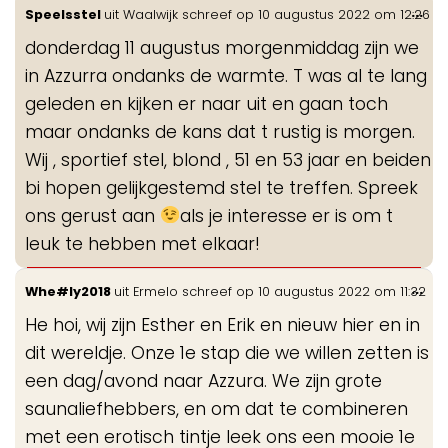
Wis
...
Speelsstel
uit
Waalwijk
schreef op
10 augustus 2022
om
12:26
de
donderdag 11 augustus morgenmiddag zijn we
me
in Azzurra ondanks de warmte. T was al te lang
geleden en kijken er naar uit en gaan toch
maar ondanks de kans dat t rustig is morgen.
Wij , sportief stel, blond , 51 en 53 jaar en beiden
bi hopen gelijkgestemd stel te treffen. Spreek
ons gerust aan
als je interesse er is om t
leuk te hebben met elkaar!
Wis
...
Whe#ly2018
uit
Ermelo
schreef op
10 augustus 2022
om
11:32
de
He hoi, wij zijn Esther en Erik en nieuw hier en in
me
dit wereldje. Onze 1e stap die we willen zetten is
een dag/avond naar Azzura. We zijn grote
saunaliefhebbers, en om dat te combineren
met een erotisch tintje leek ons een mooie 1e