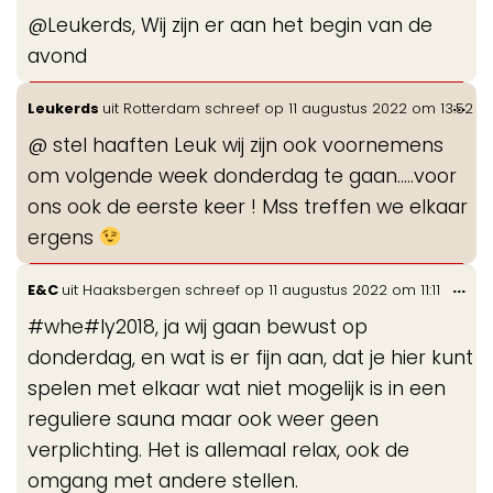
me
@Leukerds, Wij zijn er aan het begin van de
avond
Wis
...
Leukerds
uit
Rotterdam
schreef op
11 augustus 2022
om
13:52
de
@ stel haaften Leuk wij zijn ook voornemens
me
om volgende week donderdag te gaan…..voor
ons ook de eerste keer ! Mss treffen we elkaar
ergens
Wis
...
E&C
uit
Haaksbergen
schreef op
11 augustus 2022
om
11:11
de
#whe#ly2018, ja wij gaan bewust op
me
donderdag, en wat is er fijn aan, dat je hier kunt
spelen met elkaar wat niet mogelijk is in een
reguliere sauna maar ook weer geen
verplichting. Het is allemaal relax, ook de
omgang met andere stellen.