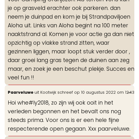
je op grasveld erachter ook parkeren. dan
neem je duinpad en kom je bij Strandpaviljoen
Aloha uit. Links van Aloha begint na 100 meter
naaktstrand al. Komen je voor actie ga dan niet
opzichtig op vlakke strand zitten, waar
gezinnen liggen, maar loopt stuk verder door ,
daar groei lang gras tegen de duinen aan zeg
maar, en zoek je een beschut plekje. Succes en
veel fun !!
Wis
...
Paarveluwe
uit
Kootwijk
schreef op
10 augustus 2022
om
12:43
de
Hoi whe#ly2018, zo zijn wij ook ooit in het
me
verleden begonnen en het bevalt ons nog
steeds prima. Voor ons is er een hele fijne
respecterende open gegaan. Xxx paarveluwe.