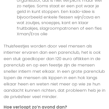
organisator, dat is niet verplicht maar wel
zo netjes. Soms staat er een pot waar je
geld in kunt stoppen. Een kado-idee is
bijvoorbeeld enkele flessen wijn/cava en
wat zoutjes, snoepjes, kant en klaar
fruitbakjes, slagroompatronen of een fles
Xman/Eros olie
Thuisfeestjes worden door veel mensen als
intiemer ervaren dan een parenclub, het is ook
een stuk goedkoper dan 120 euro aftikken in de
parenclub en op een feestje zijn de mensen
sneller intiem met elkaar. In een grote parenclub
lopen de mensen als kippen in een hok langs
elkaar heen en weten niet meer op wie ze hun
aandacht kunnen richten, dat probleem heb je in
de privésfeer veel minder.
Hoe verloopt zo’n avond dan?