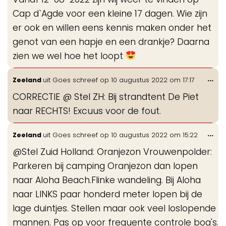
me
Cap d`Agde voor een kleine 17 dagen. Wie zijn
er ook en willen eens kennis maken onder het
genot van een hapje en een drankje? Daarna
zien we wel hoe het loopt
Wis
...
Zeeland
uit
Goes
schreef op
10 augustus 2022
om
17:17
de
CORRECTIE @ Stel ZH: Bij strandtent De Piet
me
naar RECHTS! Excuus voor de fout.
Wis
...
Zeeland
uit
Goes
schreef op
10 augustus 2022
om
15:22
de
@Stel Zuid Holland: Oranjezon Vrouwenpolder:
me
Parkeren bij camping Oranjezon dan lopen
naar Aloha Beach.Flinke wandeling. Bij Aloha
naar LINKS paar honderd meter lopen bij de
lage duintjes. Stellen maar ook veel loslopende
mannen. Pas op voor frequente controle boa's.