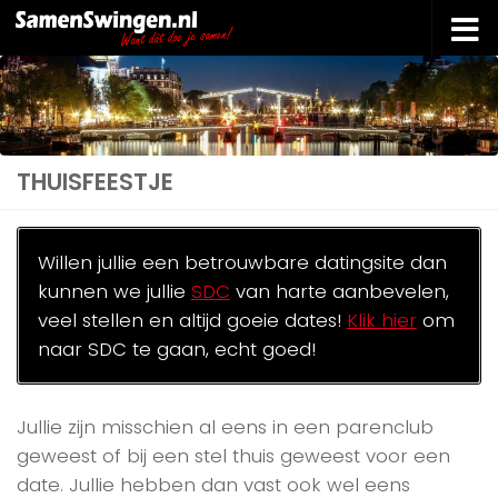
Doorgaan naar inhoud
THUISFEESTJE
Willen jullie een betrouwbare datingsite dan
kunnen we jullie
SDC
van harte aanbevelen,
veel stellen en altijd goeie dates!
Klik hier
om
naar SDC te gaan, echt goed!
Jullie zijn misschien al eens in een parenclub
geweest of bij een stel thuis geweest voor een
date. Jullie hebben dan vast ook wel eens