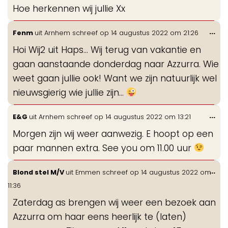
Hoe herkennen wij jullie Xx
Wis
...
Fenm
uit
Arnhem
schreef op
14 augustus 2022
om
21:26
de
Hoi Wij2 uit Haps... Wij terug van vakantie en
me
gaan aanstaande donderdag naar Azzurra. Wie
weet gaan jullie ook! Want we zijn natuurlijk wel
nieuwsgierig wie jullie zijn...
Wis
...
E&G
uit
Arnhem
schreef op
14 augustus 2022
om
13:21
de
Morgen zijn wij weer aanwezig. E hoopt op een
me
paar mannen extra. See you om 11.00 uur
Wis
...
Blond stel M/V
uit
Emmen
schreef op
14 augustus 2022
om
de
11:36
me
Zaterdag as brengen wij weer een bezoek aan
Azzurra om haar eens heerlijk te (laten)