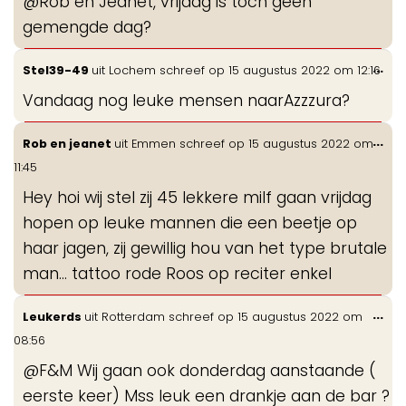
@Rob en Jeanet, vrijdag is toch geen
me
gemengde dag?
Wis
...
Stel39-49
uit
Lochem
schreef op
15 augustus 2022
om
12:16
de
Vandaag nog leuke mensen naarAzzzura?
me
Wis
...
Rob en jeanet
uit
Emmen
schreef op
15 augustus 2022
om
de
11:45
me
Hey hoi wij stel zij 45 lekkere milf gaan vrijdag
hopen op leuke mannen die een beetje op
haar jagen, zij gewillig hou van het type brutale
man... tattoo rode Roos op reciter enkel
Wis
...
Leukerds
uit
Rotterdam
schreef op
15 augustus 2022
om
de
08:56
me
@F&M Wij gaan ook donderdag aanstaande (
eerste keer) Mss leuk een drankje aan de bar ?