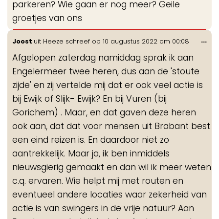
parkeren? Wie gaan er nog meer? Geile
groetjes van ons
Wis
...
Joost
uit
Heeze
schreef op
10 augustus 2022
om
00:08
de
Afgelopen zaterdag namiddag sprak ik aan
me
Engelermeer twee heren, dus aan de 'stoute
zijde' en zij vertelde mij dat er ook veel actie is
bij Ewijk of Slijk- Ewijk? En bij Vuren (bij
Gorichem) . Maar, en dat gaven deze heren
ook aan, dat dat voor mensen uit Brabant best
een eind reizen is. En daardoor niet zo
aantrekkelijk. Maar ja, ik ben inmiddels
nieuwsgierig gemaakt en dan wil ik meer weten
c.q. ervaren. Wie helpt mij met routen en
eventueel andere locaties waar zekerheid van
actie is van swingers in de vrije natuur? Aan