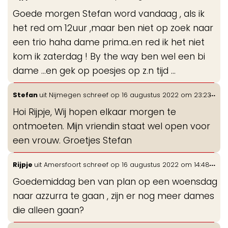
de
Goede morgen Stefan word vandaag , als ik
me
het red om 12uur ,maar ben niet op zoek naar
een trio haha dame prima..en red ik het niet
kom ik zaterdag ! By the way ben wel een bi
dame ...en gek op poesjes op z.n tijd ...
Wis
...
Stefan
uit
Nijmegen
schreef op
16 augustus 2022
om
23:23
de
Hoi Rijpje, Wij hopen elkaar morgen te
me
ontmoeten. Mijn vriendin staat wel open voor
een vrouw. Groetjes Stefan
Wis
...
Rijpje
uit
Amersfoort
schreef op
16 augustus 2022
om
14:48
de
Goedemiddag ben van plan op een woensdag
me
naar azzurra te gaan , zijn er nog meer dames
die alleen gaan?