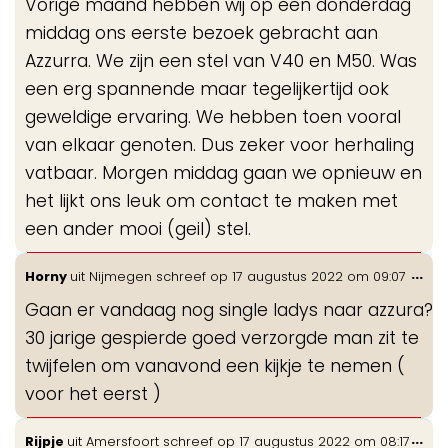
Vorige maand hebben wij op een donderdag
me
middag ons eerste bezoek gebracht aan
Azzurra. We zijn een stel van V40 en M50. Was
een erg spannende maar tegelijkertijd ook
geweldige ervaring. We hebben toen vooral
van elkaar genoten. Dus zeker voor herhaling
vatbaar. Morgen middag gaan we opnieuw en
het lijkt ons leuk om contact te maken met
een ander mooi (geil) stel.
Wis
...
Horny
uit
Nijmegen
schreef op
17 augustus 2022
om
09:07
de
Gaan er vandaag nog single ladys naar azzura?
me
30 jarige gespierde goed verzorgde man zit te
twijfelen om vanavond een kijkje te nemen (
voor het eerst )
Wis
...
Rijpje
uit
Amersfoort
schreef op
17 augustus 2022
om
08:17