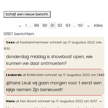
Navigatie
←
1
...
89
90
91
92
93
...
110
→
Alles
door
10917 berichten.
de
Wis
...
Cees
uit
haarlemmermeer
schreef op
17 augustus 2022
om
gastenboek-
de
15:51
lijst
me
donderdag middag is showboat open, wie
kunnen we daar ontmoeten?
Wis
...
Leukerds
uit
Rotterdam
schreef op
17 augustus 2022
om
13:49
de
@hans Leuk wij gaan morgen voor t eerst een
me
kijkje nemen Zijn benieuwd!!
Wis
...
Hans
uit
Den Bosch
schreef op
17 augustus 2022
om
10:07
de