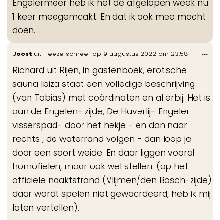
Engelermeer heb ik het de afgelopen week nu
1 keer meegemaakt. En dat ik ook mee mocht
doen.
Wis
...
Joost
uit
Heeze
schreef op
9 augustus 2022
om
23:58
de
Richard uit Rijen, In gastenboek, erotische
me
sauna Ibiza staat een volledige beschrijving
(van Tobias) met coördinaten en al erbij. Het is
aan de Engelen- zijde, De Haverlij- Engeler
visserspad- door het hekje - en dan naar
rechts , de waterrand volgen - dan loop je
door een soort weide. En daar liggen vooral
homofielen, maar ook wel stellen. (op het
officiele naaktstrand (Vlijmen/den Bosch-zijde)
daar wordt spelen niet gewaardeerd, heb ik mij
laten vertellen).