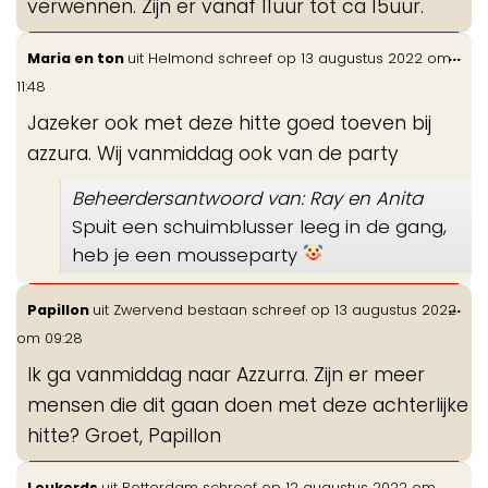
verwennen. Zijn er vanaf 11uur tot ca 15uur.
Wis
...
Maria en ton
uit
Helmond
schreef op
13 augustus 2022
om
de
11:48
me
Jazeker ook met deze hitte goed toeven bij
azzura. Wij vanmiddag ook van de party
Beheerdersantwoord van: Ray en Anita
Spuit een schuimblusser leeg in de gang,
heb je een mousseparty
Wis
...
Papillon
uit
Zwervend bestaan
schreef op
13 augustus 2022
de
om
09:28
me
Ik ga vanmiddag naar Azzurra. Zijn er meer
mensen die dit gaan doen met deze achterlijke
hitte? Groet, Papillon
Wis
...
Leukerds
uit
Rotterdam
schreef op
12 augustus 2022
om