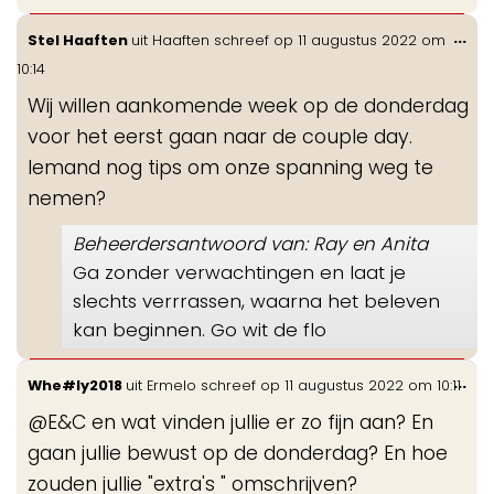
Wis
...
Stel Haaften
uit
Haaften
schreef op
11 augustus 2022
om
de
10:14
me
Wij willen aankomende week op de donderdag
voor het eerst gaan naar de couple day.
Iemand nog tips om onze spanning weg te
nemen?
Beheerdersantwoord van: Ray en Anita
Ga zonder verwachtingen en laat je
slechts verrrassen, waarna het beleven
kan beginnen. Go wit de flo
Wis
...
Whe#ly2018
uit
Ermelo
schreef op
11 augustus 2022
om
10:11
de
@E&C en wat vinden jullie er zo fijn aan? En
me
gaan jullie bewust op de donderdag? En hoe
zouden jullie "extra's " omschrijven?