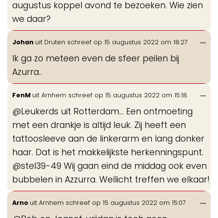
augustus koppel avond te bezoeken. Wie zien
we daar?
Wis
...
Johan
uit
Druten
schreef op
15 augustus 2022
om
18:27
de
Ik ga zo meteen even de sfeer peilen bij
me
Azurra..
Wis
...
FenM
uit
Arnhem
schreef op
15 augustus 2022
om
15:18
de
@Leukerds uit Rotterdam... Een ontmoeting
me
met een drankje is altijd leuk. Zij heeft een
tattoosleeve aan de linkerarm en lang donker
haar. Dat is het makkelijkste herkenningspunt.
@stel39-49 Wij gaan eind de middag ook even
bubbelen in Azzurra. Wellicht treffen we elkaar!
Wis
...
Arno
uit
Arnhem
schreef op
15 augustus 2022
om
15:07
de