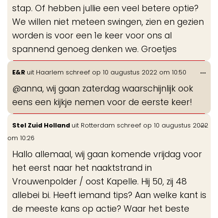
stap. Of hebben jullie een veel betere optie?
We willen niet meteen swingen, zien en gezien
worden is voor een 1e keer voor ons al
spannend genoeg denken we. Groetjes
Wis
...
E&R
uit
Haarlem
schreef op
10 augustus 2022
om
10:50
de
@anna, wij gaan zaterdag waarschijnlijk ook
me
eens een kijkje nemen voor de eerste keer!
Wis
...
Stel Zuid Holland
uit
Rotterdam
schreef op
10 augustus 2022
de
om
10:26
me
Hallo allemaal, wij gaan komende vrijdag voor
het eerst naar het naaktstrand in
Vrouwenpolder / oost Kapelle. Hij 50, zij 48
allebei bi. Heeft iemand tips? Aan welke kant is
de meeste kans op actie? Waar het beste