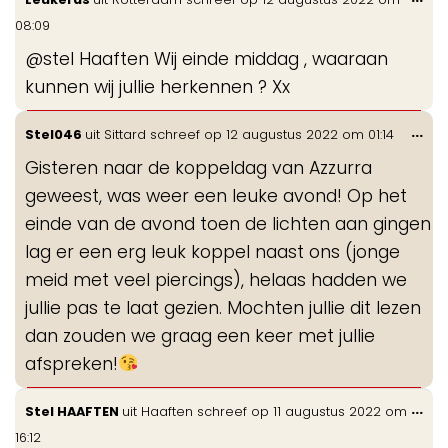
de
08:09
me
@stel Haaften Wij einde middag , waaraan
kunnen wij jullie herkennen ? Xx
Wis
...
Stel046
uit
Sittard
schreef op
12 augustus 2022
om
01:14
de
Gisteren naar de koppeldag van Azzurra
me
geweest, was weer een leuke avond! Op het
einde van de avond toen de lichten aan gingen
lag er een erg leuk koppel naast ons (jonge
meid met veel piercings), helaas hadden we
jullie pas te laat gezien. Mochten jullie dit lezen
dan zouden we graag een keer met jullie
afspreken!
Wis
...
Stel HAAFTEN
uit
Haaften
schreef op
11 augustus 2022
om
de
16:12