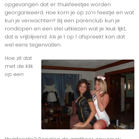
opgevangen dat er thuisfeestjes worden
georganiseerd. Hoe kom je op zo’n feestje en wat
kun je verwachten? Bij een parenclub kun je
rondlopen en een stel uitkiezen wat je leuk lijkt,
dat is vrijblijvend. Als je 1 op 1 afspreekt kan dat
wel eens tegenvallen.
Hoe zit dat
met de klik
op een
thuisfeestje? Bepalen de gastheer en-vrouw