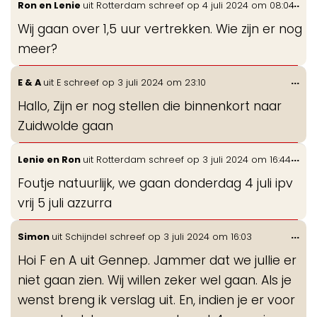
Wis
...
Ron en Lenie
uit
Rotterdam
schreef op
4 juli 2024
om
08:04
de
Wij gaan over 1,5 uur vertrekken. Wie zijn er nog
me
meer?
Wis
...
E & A
uit
E
schreef op
3 juli 2024
om
23:10
de
Hallo, Zijn er nog stellen die binnenkort naar
me
Zuidwolde gaan
Wis
...
Lenie en Ron
uit
Rotterdam
schreef op
3 juli 2024
om
16:44
de
Foutje natuurlijk, we gaan donderdag 4 juli ipv
me
vrij 5 juli azzurra
Wis
...
Simon
uit
Schijndel
schreef op
3 juli 2024
om
16:03
de
Hoi F en A uit Gennep. Jammer dat we jullie er
me
niet gaan zien. Wij willen zeker wel gaan. Als je
wenst breng ik verslag uit. En, indien je er voor