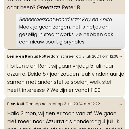
daar heen? Greetzzzz Peter B
Beheerdersantwoord van: Ray en Anita
Maak je geen zorgen, het is netjes en
gezellig in steamworks. Ze hebben ook
een nieuw soort gloryholes
Wis
...
Lenie en Ron
uit
Rotterdam
schreef op
3 juli 2024
om
12:38
de
Hoi Lenie en Ron , wij gaan vrijdag 5 juli naar
me
azzurra. Beide 57 jaar zouden leuk vinden uurtje
samen met ander stel te spelen, welk stel
heeft interesse ? We zijn er vanaf 11:00
Wis
...
F en A
uit
Gennep
schreef op
3 juli 2024
om
12:22
de
Hallo Simon, wij zien er toch van af. We gaan
me
niet meer naar Azzurra a.s donderdag 4 juli. Ik