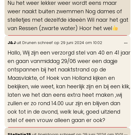
Nu het weer lekker weer wordt eens maar
me
weer naakt buiten zwemmen Nog dames of
stelletjes met dezelfde ideeën Wil naar het gat
van Ressen (zwarte water) Hoor het wel
Wis
...
J&J
uit
Drunen
schreef op
29 juni 2024
om
10:02
de
Hallo, Wij zijn een verzorgd stel van 40 en 41 jaar
me
en gaan vanmiddag 29/06 weer een dagje
ontspannen bij het naaktstrand op de
Maasvlakte, of Hoek van Holland kijken en
bekijken, wie weet, kan heerlijk zijn en bij een klik,
laten we het dan eens extra heet maken ,wij
zullen er zo rond 14.00 uur zijn en blijven dan
ook tot in de avond, welk leuk, goed uitziend
stel of een vrouw alleen gaan er ook?
Wis
...
Stelletje35
uit
Apeldoorn
schreef op
29 juni 2024
om
10:01