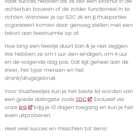
vaak succes hebben als ze zelf een blokhut in de
achtertuin bouwen of de zolder functioneel in te
richten. Wanneer je op SDC zit en jij thuisparties
organiseert komen daar genoeg stellen met een
tekort aan feestruimte op af.
Hoe lang een feestje duurt kan ik je niet zeggen.
We hebben ze om 1 uur zien eindigen, om 4 uur
en de volgende dag pas. Dat ligt geheel aan de
sfeer, het type mensen en het
drank/drugsgebruik.
Voor thuisfeestjes kun je het beste lid worden van
een goede datingsite zoals
SDC
. Exclusief via
onze
link
krijg je 10 dagen toegang en kun je het
even uitproberen.
Heel veel succes en misschien tot ziens!