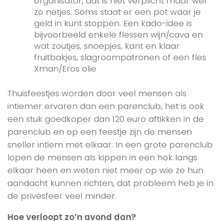
organisator, dat is niet verplicht maar wel
zo netjes. Soms staat er een pot waar je
geld in kunt stoppen. Een kado-idee is
bijvoorbeeld enkele flessen wijn/cava en
wat zoutjes, snoepjes, kant en klaar
fruitbakjes, slagroompatronen of een fles
Xman/Eros olie
Thuisfeestjes worden door veel mensen als
intiemer ervaren dan een parenclub, het is ook
een stuk goedkoper dan 120 euro aftikken in de
parenclub en op een feestje zijn de mensen
sneller intiem met elkaar. In een grote parenclub
lopen de mensen als kippen in een hok langs
elkaar heen en weten niet meer op wie ze hun
aandacht kunnen richten, dat probleem heb je in
de privésfeer veel minder.
Hoe verloopt zo’n avond dan?