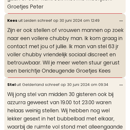
Groetjes Peter
Wis
...
Kees
uit
Leiden
schreef op
30 juni 2024
om
12:49
de
Zijn er ook stellen of vrouwen mannen op zoek
me
naar een vollere chubby man. Ik kom graag in
contact met jou of jullie. Ik man van stel 63 jr
voller chubby vriendelijk sociaal discreet en
betrouwbaar. Wil je meer weten stuur gerust
een berichtje Ondeugende Groetjes Kees
Wis
...
Stel
uit
Gelderland
schreef op
30 juni 2024
om
09:34
de
Wij jong stel van midden 30 gisteren ook bij
me
azzurra geweest van 19.00 tot 23.00 waren
helaas weinig stellen. Wij hebben nog wel
lekker gesext in het bubbelbad met elkaar,
waarbij de ruimte vol stond met alleengaande