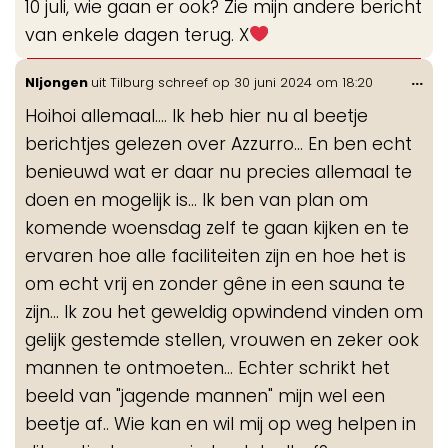
10 juli, wie gaan er ook? Zie mijn andere bericht
me
van enkele dagen terug. X
Wis
...
Nljongen
uit
Tilburg
schreef op
30 juni 2024
om
18:20
de
Hoihoi allemaal.... Ik heb hier nu al beetje
me
berichtjes gelezen over Azzurro... En ben echt
benieuwd wat er daar nu precies allemaal te
doen en mogelijk is... Ik ben van plan om
komende woensdag zelf te gaan kijken en te
ervaren hoe alle faciliteiten zijn en hoe het is
om echt vrij en zonder gêne in een sauna te
zijn... Ik zou het geweldig opwindend vinden om
gelijk gestemde stellen, vrouwen en zeker ook
mannen te ontmoeten... Echter schrikt het
beeld van "jagende mannen" mijn wel een
beetje af.. Wie kan en wil mij op weg helpen in