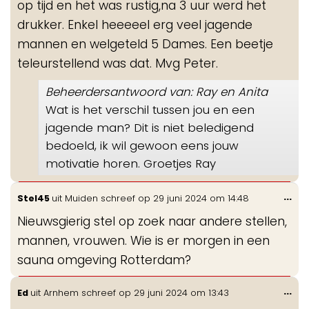
op tijd en het was rustig,na 3 uur werd het
drukker. Enkel heeeeel erg veel jagende
mannen en welgeteld 5 Dames. Een beetje
teleurstellend was dat. Mvg Peter.
Beheerdersantwoord van: Ray en Anita
Wat is het verschil tussen jou en een
jagende man? Dit is niet beledigend
bedoeld, ik wil gewoon eens jouw
motivatie horen. Groetjes Ray
Wis
...
Stel45
uit
Muiden
schreef op
29 juni 2024
om
14:48
de
Nieuwsgierig stel op zoek naar andere stellen,
me
mannen, vrouwen. Wie is er morgen in een
sauna omgeving Rotterdam?
Wis
...
Ed
uit
Arnhem
schreef op
29 juni 2024
om
13:43
de