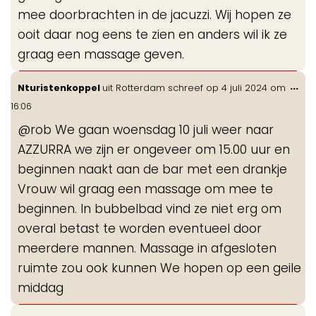
mee doorbrachten in de jacuzzi. Wij hopen ze
ooit daar nog eens te zien en anders wil ik ze
graag een massage geven.
Wis
...
Nturistenkoppel
uit
Rotterdam
schreef op
4 juli 2024
om
de
16:06
me
@rob We gaan woensdag 10 juli weer naar
AZZURRA we zijn er ongeveer om 15.00 uur en
beginnen naakt aan de bar met een drankje
Vrouw wil graag een massage om mee te
beginnen. In bubbelbad vind ze niet erg om
overal betast te worden eventueel door
meerdere mannen. Massage in afgesloten
ruimte zou ook kunnen We hopen op een geile
middag