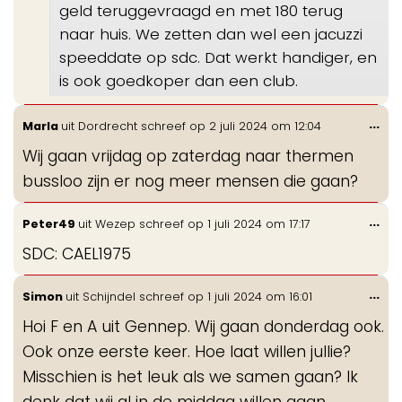
geld teruggevraagd en met 180 terug
naar huis. We zetten dan wel een jacuzzi
speeddate op sdc. Dat werkt handiger, en
is ook goedkoper dan een club.
Wis
...
Marla
uit
Dordrecht
schreef op
2 juli 2024
om
12:04
de
Wij gaan vrijdag op zaterdag naar thermen
me
bussloo zijn er nog meer mensen die gaan?
Wis
...
Peter49
uit
Wezep
schreef op
1 juli 2024
om
17:17
de
SDC: CAEL1975
me
Wis
...
Simon
uit
Schijndel
schreef op
1 juli 2024
om
16:01
de
Hoi F en A uit Gennep. Wij gaan donderdag ook.
me
Ook onze eerste keer. Hoe laat willen jullie?
Misschien is het leuk als we samen gaan? Ik
denk dat wij al in de middag willen gaan.