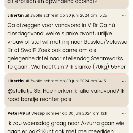
dit erotisch en opwindend doolhof?
Wis
...
Libertin
uit
Zwolle
schreef op
30 juni 2024
om
15:25
de
Ga afzeggen voor vanavond in V Br Ga nú
me
dinsdagavond: welke slanke avontuurlijke
vrouw of stel wil met mij naar Bussloo/Veluwse
Br of Swoll? Zoek ook dame om als
gelegenheidstel naar stellendag Steamworks
te gaan . Wie heeft zin ? Ik slanke (70kg) 55+er
Wis
...
Libertin
uit
Zwolle
schreef op
30 juni 2024
om
14:15
de
@stelletje 35. Hoe herken ik jullie vanavond? Ik
me
rood bandje rechter pols
Wis
...
Peter49
uit
Wezep
schreef op
30 juni 2024
om
13:11
de
Ik zou woensdag graag naar Azzurra gaan wie
me
gaan er ook? Kunt ook met me meerijden.