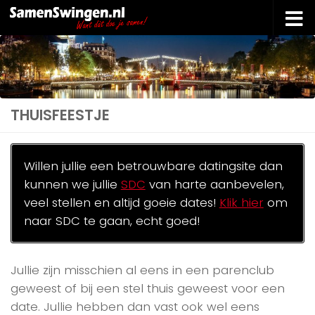
Doorgaan naar inhoud
THUISFEESTJE
Willen jullie een betrouwbare datingsite dan
kunnen we jullie
SDC
van harte aanbevelen,
veel stellen en altijd goeie dates!
Klik hier
om
naar SDC te gaan, echt goed!
Jullie zijn misschien al eens in een parenclub
geweest of bij een stel thuis geweest voor een
date. Jullie hebben dan vast ook wel eens