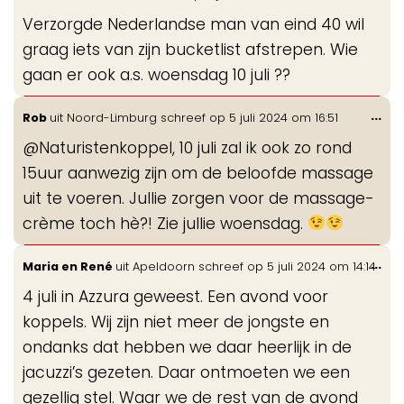
de
Verzorgde Nederlandse man van eind 40 wil
me
graag iets van zijn bucketlist afstrepen. Wie
gaan er ook a.s. woensdag 10 juli ??
Wis
...
Rob
uit
Noord-Limburg
schreef op
5 juli 2024
om
16:51
de
@Naturistenkoppel, 10 juli zal ik ook zo rond
me
15uur aanwezig zijn om de beloofde massage
uit te voeren. Jullie zorgen voor de massage-
crème toch hè?! Zie jullie woensdag.
Wis
...
Maria en René
uit
Apeldoorn
schreef op
5 juli 2024
om
14:14
de
4 juli in Azzura geweest. Een avond voor
me
koppels. Wij zijn niet meer de jongste en
ondanks dat hebben we daar heerlijk in de
jacuzzi’s gezeten. Daar ontmoeten we een
gezellig stel. Waar we de rest van de avond