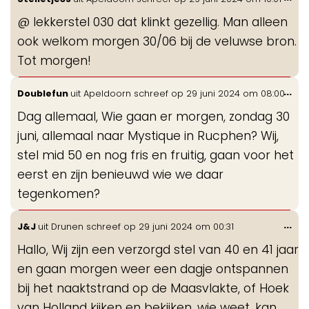
de
@ lekkerstel 030 dat klinkt gezellig. Man alleen
me
ook welkom morgen 30/06 bij de veluwse bron.
Tot morgen!
Wis
...
Doublefun
uit
Apeldoorn
schreef op
29 juni 2024
om
08:00
de
Dag allemaal, Wie gaan er morgen, zondag 30
me
juni, allemaal naar Mystique in Rucphen? Wij,
stel mid 50 en nog fris en fruitig, gaan voor het
eerst en zijn benieuwd wie we daar
tegenkomen?
Wis
...
J&J
uit
Drunen
schreef op
29 juni 2024
om
00:31
de
Hallo, Wij zijn een verzorgd stel van 40 en 41 jaar
me
en gaan morgen weer een dagje ontspannen
bij het naaktstrand op de Maasvlakte, of Hoek
van Holland kijken en bekijken, wie weet, kan