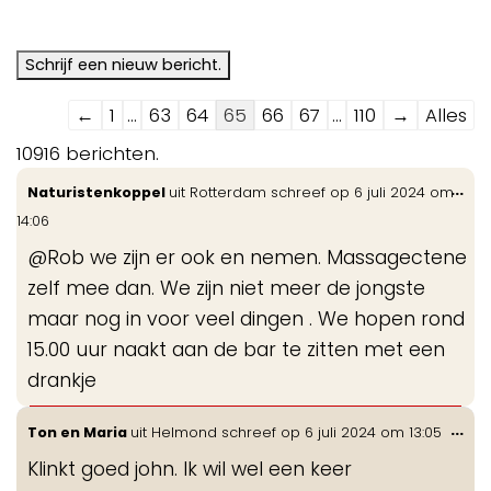
Navigatie
←
1
...
63
64
65
66
67
...
110
→
Alles
door
10916 berichten.
de
Wis
...
Naturistenkoppel
uit
Rotterdam
schreef op
6 juli 2024
om
gastenboek-
de
14:06
lijst
me
@Rob we zijn er ook en nemen. Massagectene
zelf mee dan. We zijn niet meer de jongste
maar nog in voor veel dingen . We hopen rond
15.00 uur naakt aan de bar te zitten met een
drankje
Wis
...
Ton en Maria
uit
Helmond
schreef op
6 juli 2024
om
13:05
de
Klinkt goed john. Ik wil wel een keer
me