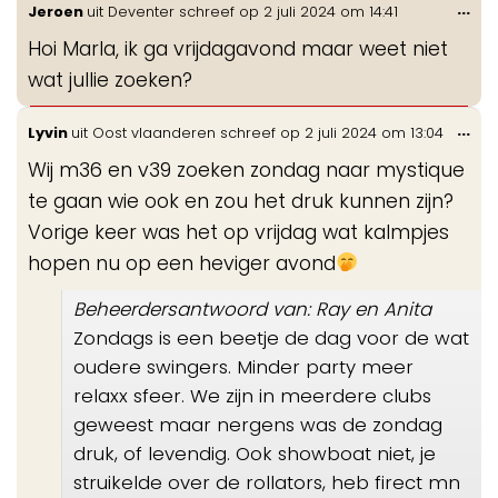
Wis
...
Jeroen
uit
Deventer
schreef op
2 juli 2024
om
14:41
de
Hoi Marla, ik ga vrijdagavond maar weet niet
me
wat jullie zoeken?
Wis
...
Lyvin
uit
Oost vlaanderen
schreef op
2 juli 2024
om
13:04
de
Wij m36 en v39 zoeken zondag naar mystique
me
te gaan wie ook en zou het druk kunnen zijn?
Vorige keer was het op vrijdag wat kalmpjes
hopen nu op een heviger avond
Beheerdersantwoord van: Ray en Anita
Zondags is een beetje de dag voor de wat
oudere swingers. Minder party meer
relaxx sfeer. We zijn in meerdere clubs
geweest maar nergens was de zondag
druk, of levendig. Ook showboat niet, je
struikelde over de rollators, heb firect mn