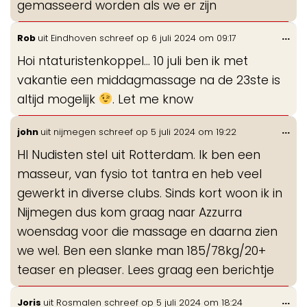
gemasseerd worden als we er zijn
Wis
...
Rob
uit
Eindhoven
schreef op
6 juli 2024
om
09:17
de
Hoi ntaturistenkoppel... 10 juli ben ik met
me
vakantie een middagmassage na de 23ste is
altijd mogelijk
. Let me know
Wis
...
john
uit
nijmegen
schreef op
5 juli 2024
om
19:22
de
HI Nudisten stel uit Rotterdam. Ik ben een
me
masseur, van fysio tot tantra en heb veel
gewerkt in diverse clubs. Sinds kort woon ik in
Nijmegen dus kom graag naar Azzurra
woensdag voor die massage en daarna zien
we wel. Ben een slanke man 185/78kg/20+
teaser en pleaser. Lees graag een berichtje
Wis
...
Joris
uit
Rosmalen
schreef op
5 juli 2024
om
18:24