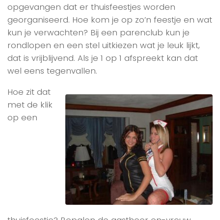
opgevangen dat er thuisfeestjes worden
georganiseerd. Hoe kom je op zo’n feestje en wat
kun je verwachten? Bij een parenclub kun je
rondlopen en een stel uitkiezen wat je leuk lijkt,
dat is vrijblijvend. Als je 1 op 1 afspreekt kan dat
wel eens tegenvallen.
Hoe zit dat
met de klik
op een
thuisfeestje? Bepalen de gastheer en-vrouw