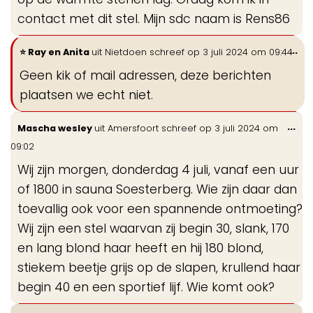
contact met dit stel. Mijn sdc naam is Rens86
Wi
...
Ray en Anita
uit
Nietdoen
schreef op
3 juli 2024
om
09:44
de
Geen kik of mail adressen, deze berichten
me
plaatsen we echt niet.
Wis
...
Mascha wesley
uit
Amersfoort
schreef op
3 juli 2024
om
de
09:02
me
Wij zijn morgen, donderdag 4 juli, vanaf een uur
of 1800 in sauna Soesterberg. Wie zijn daar dan
toevallig ook voor een spannende ontmoeting?
Wij zijn een stel waarvan zij begin 30, slank, 170
en lang blond haar heeft en hij 180 blond,
stiekem beetje grijs op de slapen, krullend haar
begin 40 en een sportief lijf. Wie komt ook?