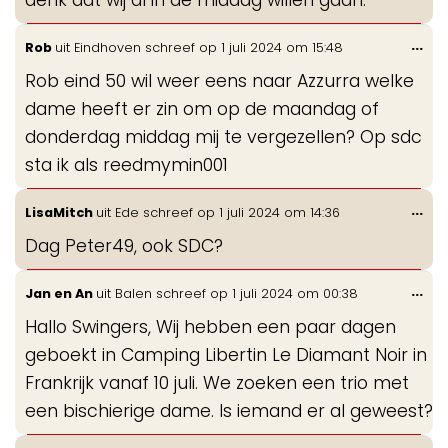
Wis
...
Rob
uit
Eindhoven
schreef op
1 juli 2024
om
15:48
de
Rob eind 50 wil weer eens naar Azzurra welke
me
dame heeft er zin om op de maandag of
donderdag middag mij te vergezellen? Op sdc
sta ik als reedmymin001
Wis
...
LisaMitch
uit
Ede
schreef op
1 juli 2024
om
14:36
de
Dag Peter49, ook SDC?
me
Wis
...
Jan en An
uit
Balen
schreef op
1 juli 2024
om
00:38
de
Hallo Swingers, Wij hebben een paar dagen
me
geboekt in Camping Libertin Le Diamant Noir in
Frankrijk vanaf 10 juli. We zoeken een trio met
een bischierige dame. Is iemand er al geweest?