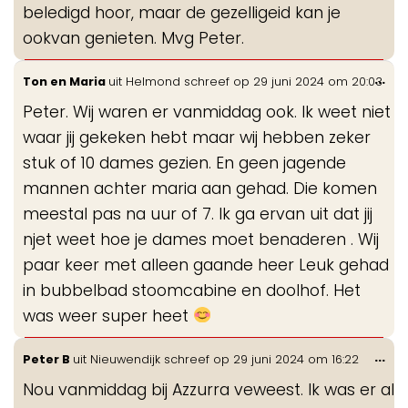
beledigd hoor, maar de gezelligeid kan je
ookvan genieten. Mvg Peter.
Wis
...
Ton en Maria
uit
Helmond
schreef op
29 juni 2024
om
20:03
de
Peter. Wij waren er vanmiddag ook. Ik weet niet
me
waar jij gekeken hebt maar wij hebben zeker
stuk of 10 dames gezien. En geen jagende
mannen achter maria aan gehad. Die komen
meestal pas na uur of 7. Ik ga ervan uit dat jij
njet weet hoe je dames moet benaderen . Wij
paar keer met alleen gaande heer Leuk gehad
in bubbelbad stoomcabine en doolhof. Het
was weer super heet
Wis
...
Peter B
uit
Nieuwendijk
schreef op
29 juni 2024
om
16:22
de
Nou vanmiddag bij Azzurra veweest. Ik was er al
me