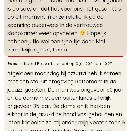
ben bang dat de sfeer toch iets teveel gericht
is op seks en dat het voor ons niet geschikt is
op dit moment in onze relatie. Ik ga de
spanning ouderwets in de vertrouwde
slaapkamer weer opvoeren.
Hopelijk
hebben jullie wel een fijne tijd daar. Met
vriendelijke groet, f en a
Wis
...
Rens
uit
Noord Brabant
schreef op
3 juli 2024
om
10:27
de
Afgelopen maandag bij azzurra heb ik samen
me
met een stel uit omgeving Rotterdam in de
jacuzzi gezeten. De man was ongeveer 50 jaar
en de dame met een buitenlands uiterlijk
ongeveer 35 jaar. De dame en ik hebben
elkaar in de jacuzzi de hand vastgehouden en
laten kriebelde ze mij onder mijn voeten toen ik
op de warmte stenen lag. Graag kom ik in