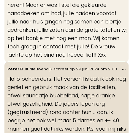
heren! Maar er was 1 stel die gekleurde
handdoeken om had, jullie hadden voordat
jullie naar huis gingen nog samen een biertje
gedronken, jullie zaten aan de grote tafel en wij
op het bankje met nog een man. Wij komen
toch graag in contact met jullie! De vrouw
lachte op het eind nog heeeel lief!! Xxx
Wis
...
Peter B
uit
Nieuwendijk
schreef op
29 juni 2024
om
21:03
de
Hallo beheerders. Het verschil is dat ik ook nog
me
geniet en gebruik maak van de faciliteiten,
ofwel saunaatje bubbelbad, hapje drankje
ofwel gezelligheid. De jagers lopen erg
(gegfrustreerd) rond achter hun ... aan. Ik
begrijp het ook wel maar 5 dames en +- 40
mannen gaat dat niks worden. P.s. voel mij niks