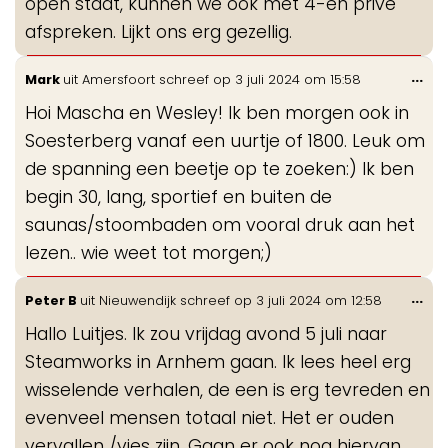
open staat, kunnen we ook met 4-en prive
afspreken. Lijkt ons erg gezellig.
Wis
...
Mark
uit
Amersfoort
schreef op
3 juli 2024
om
15:58
de
Hoi Mascha en Wesley! Ik ben morgen ook in
me
Soesterberg vanaf een uurtje of 1800. Leuk om
de spanning een beetje op te zoeken:) Ik ben
begin 30, lang, sportief en buiten de
saunas/stoombaden om vooral druk aan het
lezen.. wie weet tot morgen;)
Wis
...
Peter B
uit
Nieuwendijk
schreef op
3 juli 2024
om
12:58
de
Hallo Luitjes. Ik zou vrijdag avond 5 juli naar
me
Steamworks in Arnhem gaan. Ik lees heel erg
wisselende verhalen, de een is erg tevreden en
evenveel mensen totaal niet. Het er ouden
vervallen /vies zijn. Gaan er ook nog hiervan