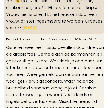
zon.
Hoe zien jullie er uit? Hier is zij slank,
donker haar, cup/b. Hij iets forser, kort kapsel.
Vrouw hier is bi en lijkt het leuk om door een
vrouw, of stel, ingesmeerd te worden. Groetjes
van ons
Wis
...
Kees
uit
Rotterdam
schreef op
4 augustus 2024
om
19:44
de
Gisteren weer een lastig gevallen door drie van
me
die arabiertjes. Gemeld aan de barmannen en
gelijk eruit geflikkerd. Wat denk je een paar uur
later komen ze weer binnen maar dit keer een
voor een. Weer gemeld aan de barmannen en
weer gelijk eruit gedonderd. Waar halen ze
brutaalheid vandaan vraag je je af. Spraken
natuurlijk weer geen woord Nederlands of
Engels behalve fuck you. Misschien eens tijd