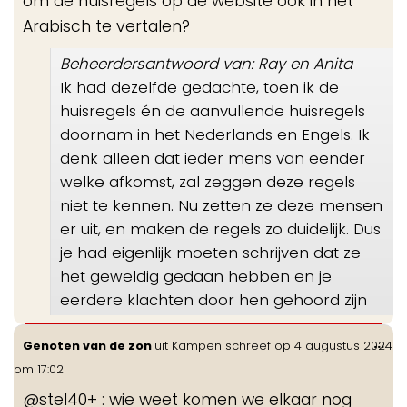
om de huisregels op de website ook in het
Arabisch te vertalen?
Beheerdersantwoord van: Ray en Anita
Ik had dezelfde gedachte, toen ik de
huisregels én de aanvullende huisregels
doornam in het Nederlands en Engels. Ik
denk alleen dat ieder mens van eender
welke afkomst, zal zeggen deze regels
niet te kennen. Nu zetten ze deze mensen
er uit, en maken de regels zo duidelijk. Dus
je had eigenlijk moeten schrijven dat ze
het geweldig gedaan hebben en je
eerdere klachten door hen gehoord zijn
Wis
...
Genoten van de zon
uit
Kampen
schreef op
4 augustus 2024
de
om
17:02
me
@stel40+ : wie weet komen we elkaar nog