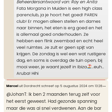
Beheerdersantwoord van: Ray en Anita
Fata Morgana in Muiden is een high class
parenclub, ja je hoort het goed! PAREN
club! Er mogen alleen stellen en dames
naar binnen, het eten is erg goed en het
is allemaal goed onderhouden. Ze
hebben een flink zwembad en echt heel
veel ruimtes. Je zult er geen spijt van
krijgen. De zondag is wel een wat rustigere
dag, en soms is overdag de tuin open, bij
mooi weer, je waant jezelf in Ibiza
…euh…
Aruba! Hihi
Wis
...
Marcel
uit
Dordrecht
schreef op
5 augustus 2024
om
13:28
de
@JohanT: Ik ben 2 maanden terug zelf voor
me
het eerst geweest. Had gezonde spanning
maar die was al snel verdwenen. Aan de bar