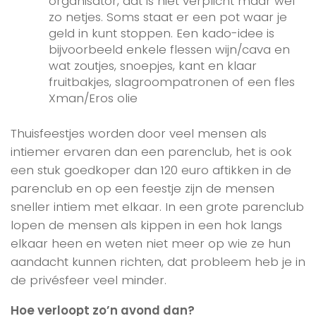
organisator, dat is niet verplicht maar wel
zo netjes. Soms staat er een pot waar je
geld in kunt stoppen. Een kado-idee is
bijvoorbeeld enkele flessen wijn/cava en
wat zoutjes, snoepjes, kant en klaar
fruitbakjes, slagroompatronen of een fles
Xman/Eros olie
Thuisfeestjes worden door veel mensen als
intiemer ervaren dan een parenclub, het is ook
een stuk goedkoper dan 120 euro aftikken in de
parenclub en op een feestje zijn de mensen
sneller intiem met elkaar. In een grote parenclub
lopen de mensen als kippen in een hok langs
elkaar heen en weten niet meer op wie ze hun
aandacht kunnen richten, dat probleem heb je in
de privésfeer veel minder.
Hoe verloopt zo’n avond dan?