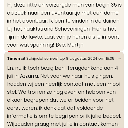
de
Hi, deze fitte en verzorgde man van begin 35 is
me
op zoek naar een avontuurtje met een dame
in het openbaar. Ik ben te vinden in de duinen
bij het naaktstrand Scheveningen. Hier is het
fijn in de luwte. Laat van je horen als je in bent
voor wat spanning! Bye, Martijn
Wis
...
Simon
uit
Schijndel
schreef op
8 augustus 2024
om
15:35
de
En, nu ik toch bezig ben. Terugdenkend aan 4
me
juli in Azzurra. Net voor we naar huis gingen,
hadden wij een heerlijk contact met een mooi
stel. We troffen ze nog even en hebben van
elkaar begrepen dat we er beiden voor het
eerst waren, ik denk dat dat voldoende
informatie is om te begrijpen of ik jullie bedoel.
Wij zouden graag met jullie in contact komen.