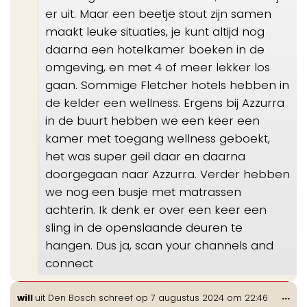
er uit. Maar een beetje stout zijn samen
maakt leuke situaties, je kunt altijd nog
daarna een hotelkamer boeken in de
omgeving, en met 4 of meer lekker los
gaan. Sommige Fletcher hotels hebben in
de kelder een wellness. Ergens bij Azzurra
in de buurt hebben we een keer een
kamer met toegang wellness geboekt,
het was super geil daar en daarna
doorgegaan naar Azzurra. Verder hebben
we nog een busje met matrassen
achterin. Ik denk er over een keer een
sling in de openslaande deuren te
hangen. Dus ja, scan your channels and
connect
Wis
...
will
uit
Den Bosch
schreef op
7 augustus 2024
om
22:46