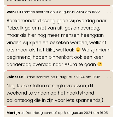
Wis
...
WenL
uit
Emmen
schreef op
9 augustus 2024
om
15:22
de
Aankomende dinsdag gaan wij overdag naar
me
Peize. Ik ga er niet van uit, gezien overdag,
maar als hier nog meer mensen heengaan
vinden wij kijken en bekeken worden, wellicht
iets meer als het klikt, wel leuk
We zijn hierin
beginnend, hopen binnenkort ook een keer
donderdag overdag naar Azura te gaan
Wis
...
Joiner
uit
T zand
schreef op
8 augustus 2024
om
17:38
de
Nog leuke stellen of single vrouwen, dit
me
weekend te vinden op het naaktstrand
callantsoog die in zijn voor iets spannends;)
Wis
...
Martijn
uit
Den Haag
schreef op
8 augustus 2024
om
16:05