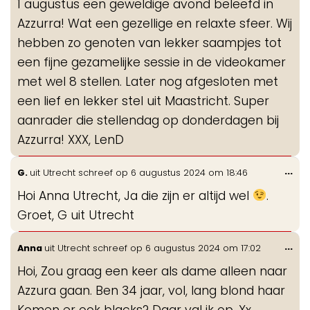
1 augustus een geweldige avond beleefd in
me
Azzurra! Wat een gezellige en relaxte sfeer. Wij
hebben zo genoten van lekker saampjes tot
een fijne gezamelijke sessie in de videokamer
met wel 8 stellen. Later nog afgesloten met
een lief en lekker stel uit Maastricht. Super
aanrader die stellendag op donderdagen bij
Azzurra! XXX, LenD
Wis
...
G.
uit
Utrecht
schreef op
6 augustus 2024
om
18:46
de
Hoi Anna Utrecht, Ja die zijn er altijd wel
.
me
Groet, G uit Utrecht
Wis
...
Anna
uit
Utrecht
schreef op
6 augustus 2024
om
17:02
de
Hoi, Zou graag een keer als dame alleen naar
me
Azzura gaan. Ben 34 jaar, vol, lang blond haar
Komen er ook blacks? Daar val ik op. Xx