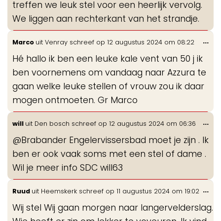
treffen we leuk stel voor een heerlijk vervolg.
We liggen aan rechterkant van het strandje.
Wis
...
Marco
uit
Venray
schreef op
12 augustus 2024
om
08:22
de
Hé hallo ik ben een leuke kale vent van 50 j ik
me
ben voornemens om vandaag naar Azzura te
gaan welke leuke stellen of vrouw zou ik daar
mogen ontmoeten. Gr Marco
Wis
...
will
uit
Den bosch
schreef op
12 augustus 2024
om
06:36
de
@Brabander Engelervissersbad moet je zijn . Ik
me
ben er ook vaak soms met een stel of dame .
Wil je meer info SDC will63
Wis
...
Ruud
uit
Heemskerk
schreef op
11 augustus 2024
om
19:02
de
Wij stel Wij gaan morgen naar langervelderslag.
me