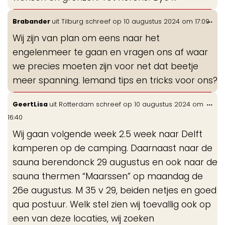
Wis
...
Brabander
uit
Tilburg
schreef op
10 augustus 2024
om
17:09
de
Wij zijn van plan om eens naar het
me
engelenmeer te gaan en vragen ons af waar
we precies moeten zijn voor net dat beetje
meer spanning. Iemand tips en tricks voor ons?
Wis
...
GeertLisa
uit
Rotterdam
schreef op
10 augustus 2024
om
de
16:40
me
Wij gaan volgende week 2.5 week naar Delft
kamperen op de camping. Daarnaast naar de
sauna berendonck 29 augustus en ook naar de
sauna thermen “Maarssen” op maandag de
26e augustus. M 35 v 29, beiden netjes en goed
qua postuur. Welk stel zien wij toevallig ook op
een van deze locaties, wij zoeken