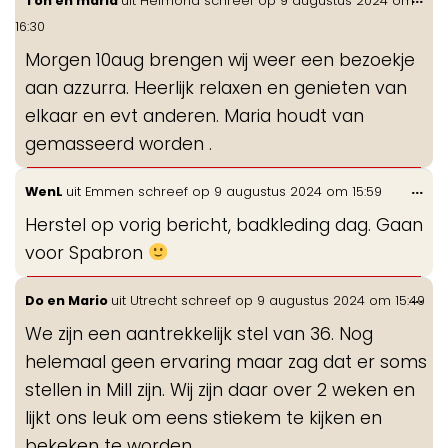
Ton en maria
uit
Helmond
schreef op
9 augustus 2024
om
de
16:30
me
Morgen 10aug brengen wij weer een bezoekje
aan azzurra. Heerlijk relaxen en genieten van
elkaar en evt anderen. Maria houdt van
gemasseerd worden .
Wis
...
WenL
uit
Emmen
schreef op
9 augustus 2024
om
15:59
de
Herstel op vorig bericht, badkleding dag. Gaan
me
voor Spabron
Wis
...
Do en Mario
uit
Utrecht
schreef op
9 augustus 2024
om
15:49
de
We zijn een aantrekkelijk stel van 36. Nog
me
helemaal geen ervaring maar zag dat er soms
stellen in Mill zijn. Wij zijn daar over 2 weken en
lijkt ons leuk om eens stiekem te kijken en
bekeken te worden.