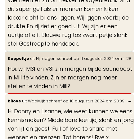
Wie heeft er zin om lekker te voyeuren. Ik vind
dit super geil als er mannen komen kijken
lekker dicht bij ons liggen. Wij liggen voorbij de
drukte En zij ziet er goed uit. Wij zijn er een
uurtje of elf. Blauwe rug tas zwart petje slank
stel Gestreepte handdoek.
Wis
...
Koppeltje
uit
Nijmegen
schreef op
11 augustus 2024
om
11:28
de
Hoi, wij M31 en V31 zijn morgen bij de saunaboot
me
in Mill te vinden. Zijn er morgen nog meer
stellen te vinden in Mill?
Wis
...
bilove
uit
Waalwijk
schreef op
10 augustus 2024
om
23:09
de
Hi Danny en Lisanne, wie weet kunnen we eens
me
kennismaken? Middelbare leeftijd, slank en jong
van lijf en geest. Full of love to share met
wensen en grenzen. Tot horens! Bye x