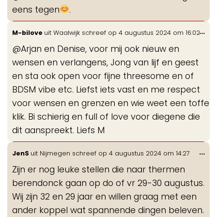
eens tegen
.
Wis
...
M-bilove
uit
Waalwijk
schreef op
4 augustus 2024
om
16:02
de
@Arjan en Denise, voor mij ook nieuw en
me
wensen en verlangens, Jong van lijf en geest
en sta ook open voor fijne threesome en of
BDSM vibe etc. Liefst iets vast en me respect
voor wensen en grenzen en wie weet een toffe
klik. Bi schierig en full of love voor diegene die
dit aanspreekt. Liefs M
Wis
...
JenS
uit
Nijmegen
schreef op
4 augustus 2024
om
14:27
de
Zijn er nog leuke stellen die naar thermen
me
berendonck gaan op do of vr 29-30 augustus.
Wij zijn 32 en 29 jaar en willen graag met een
ander koppel wat spannende dingen beleven.