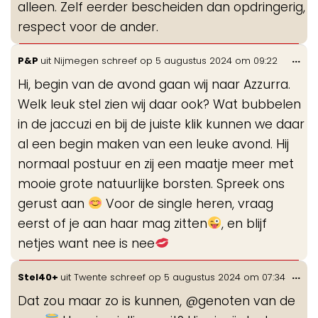
alleen. Zelf eerder bescheiden dan opdringerig,
respect voor de ander.
Wis
...
P&P
uit
Nijmegen
schreef op
5 augustus 2024
om
09:22
de
Hi, begin van de avond gaan wij naar Azzurra.
me
Welk leuk stel zien wij daar ook? Wat bubbelen
in de jaccuzi en bij de juiste klik kunnen we daar
al een begin maken van een leuke avond. Hij
normaal postuur en zij een maatje meer met
mooie grote natuurlijke borsten. Spreek ons
gerust aan
Voor de single heren, vraag
eerst of je aan haar mag zitten
, en blijf
netjes want nee is nee
Wis
...
Stel40+
uit
Twente
schreef op
5 augustus 2024
om
07:34
de
Dat zou maar zo is kunnen, @genoten van de
me