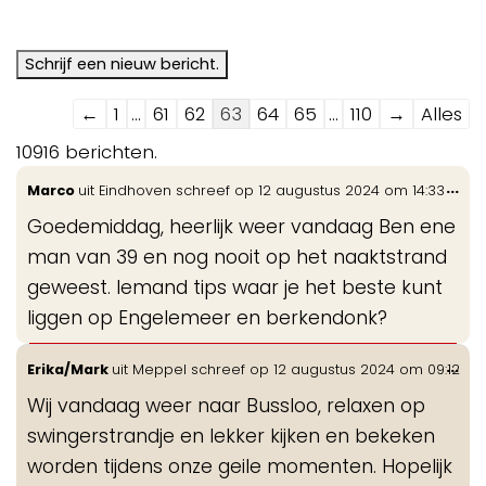
Navigatie
←
1
...
61
62
63
64
65
...
110
→
Alles
door
10916 berichten.
de
Wis
...
Marco
uit
Eindhoven
schreef op
12 augustus 2024
om
14:33
gastenboek-
de
lijst
Goedemiddag, heerlijk weer vandaag Ben ene
me
man van 39 en nog nooit op het naaktstrand
geweest. Iemand tips waar je het beste kunt
liggen op Engelemeer en berkendonk?
Wis
...
Erika/Mark
uit
Meppel
schreef op
12 augustus 2024
om
09:12
de
Wij vandaag weer naar Bussloo, relaxen op
me
swingerstrandje en lekker kijken en bekeken
worden tijdens onze geile momenten. Hopelijk