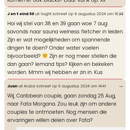
Wis
...
J en t eind 30
uit
Vught
schreef op
6 augustus 2024
om
16:23
de
Hoi wij stel van 38 en 39 gaan woe 7 aug
me
savonds naar sauna welness fletcher in leiden.
Zijn er wat mogelijkheden om spannende
dingen te doen? Onder water voelen
bijvoorbeeld?
Zijn er nog meer stellen die
dan gaan? Iemand tips? Kijken en bekeken
worden. Mmm wij hebben er zin in. Kus
Wis
...
Juan
uit
Aruba
schreef op
5 augustus 2024
om
14:41
de
Wij, Caribbean couple, gaan zondag 25 Aug,
me
naar Fata Morgana. Zou leuk zijn om andere
couples te ontmoeten. Nog mensen die
ervaringen willen delen over Fata?