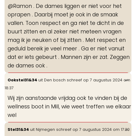
de
@Ramon . De dames liggen er niet voor het
me
oprapen . Daarbij moet je ook in de smaak
vallen. Toon respect en ga niet te dicht in de
buurt zitten en al zeker niet meteen vragen
mag ik je neuken of bij zitten . Met respect en
geduld bereik je veel meer . Ga er niet vanuit
dat er iets gebeurt . Mannen zijn er zat. Zeggen
de dames ook .
Wis
...
Ookstel31&34
uit
Den bosch
schreef op
7 augustus 2024
om
de
18:37
me
Wij zijn aanstaande vrijdag ook te vinden bij de
wellness boot in Mill, wie weet treffen we elkaar
wel
Wis
...
Stel31&34
uit
Nijmegen
schreef op
7 augustus 2024
om
17:30
de