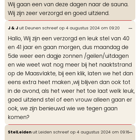
Wij gaan een van deze dagen naar de sauna.
Wij zijn zeer verzorgd en goed uitziend.
Wis
...
J & J
uit
Deunen
schreef op
4 augustus 2024
om
09:20
de
Hallo, Wij zijn een verzorgd en leuk stel van 40
me
en 41 jaar en gaan morgen, dus maandag de
5de weer een dagje zonnen /geilen/uitdagen
en wie weet wat nog meer bij het naaktstrand
op de Maasvlakte, bij een klik, laten we het dan
eens extra heet maken ,wij blijven dan ook tot
in de avond, als het weer het toe laat welk leuk,
goed uitziend stel of een vrouw alleen gaan er
ook, we zijn benieuwd wie we tegen gaan
komen?
Wis
...
StelLeiden
uit
Leiden
schreef op
4 augustus 2024
om
09:16
de