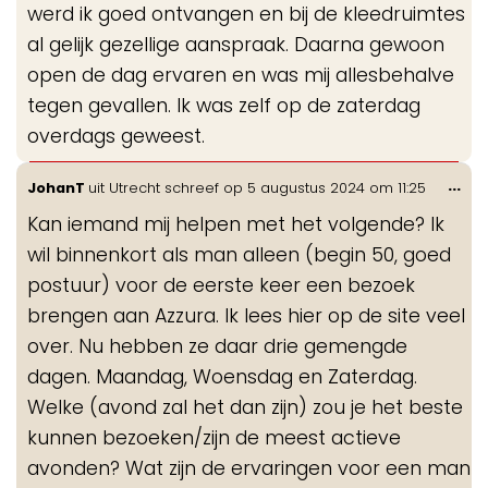
werd ik goed ontvangen en bij de kleedruimtes
al gelijk gezellige aanspraak. Daarna gewoon
open de dag ervaren en was mij allesbehalve
tegen gevallen. Ik was zelf op de zaterdag
overdags geweest.
Wis
...
JohanT
uit
Utrecht
schreef op
5 augustus 2024
om
11:25
de
Kan iemand mij helpen met het volgende? Ik
me
wil binnenkort als man alleen (begin 50, goed
postuur) voor de eerste keer een bezoek
brengen aan Azzura. Ik lees hier op de site veel
over. Nu hebben ze daar drie gemengde
dagen. Maandag, Woensdag en Zaterdag.
Welke (avond zal het dan zijn) zou je het beste
kunnen bezoeken/zijn de meest actieve
avonden? Wat zijn de ervaringen voor een man