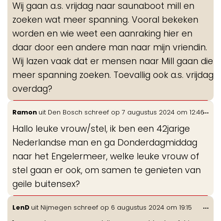
Wij gaan a.s. vrijdag naar saunaboot mill en
me
zoeken wat meer spanning. Vooral bekeken
worden en wie weet een aanraking hier en
daar door een andere man naar mijn vriendin.
Wij lazen vaak dat er mensen naar Mill gaan die
meer spanning zoeken. Toevallig ook a.s. vrijdag
overdag?
Wis
...
Ramon
uit
Den Bosch
schreef op
7 augustus 2024
om
12:46
de
Hallo leuke vrouw/stel, ik ben een 42jarige
me
Nederlandse man en ga Donderdagmiddag
naar het Engelermeer, welke leuke vrouw of
stel gaan er ook, om samen te genieten van
geile buitensex?
Wis
...
LenD
uit
Nijmegen
schreef op
6 augustus 2024
om
19:15
de