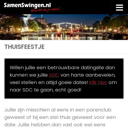
Doorgaan naar inhoud
THUISFEESTJE
Willen jullie een betrouwbare datingsite dan
kunnen we jullie
SDC
van harte aanbevelen,
veel stellen en altijd goeie dates!
Klik hier
om
naar SDC te gaan, echt goed!
Jullie zijn misschien al eens in een parenclub
geweest of bij een stel thuis geweest voor een
date. Jullie hebben dan vast ook wel eens