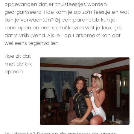
opgevangen dat er thuisfeestjes worden
georganiseerd. Hoe kom je op zo’n feestje en wat
kun je verwachten? Bij een parenclub kun je
rondlopen en een stel uitkiezen wat je leuk lijkt,
dat is vrijblijvend. Als je 1 op 1 afspreekt kan dat
wel eens tegenvallen.
Hoe zit dat
met de klik
op een
thuisfeestje? Bepalen de gastheer en-vrouw