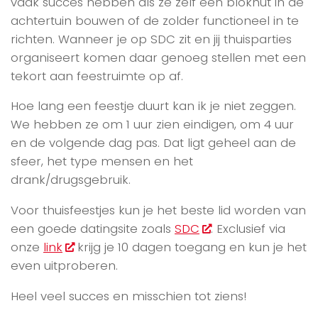
vaak succes hebben als ze zelf een blokhut in de
achtertuin bouwen of de zolder functioneel in te
richten. Wanneer je op SDC zit en jij thuisparties
organiseert komen daar genoeg stellen met een
tekort aan feestruimte op af.
Hoe lang een feestje duurt kan ik je niet zeggen.
We hebben ze om 1 uur zien eindigen, om 4 uur
en de volgende dag pas. Dat ligt geheel aan de
sfeer, het type mensen en het
drank/drugsgebruik.
Voor thuisfeestjes kun je het beste lid worden van
een goede datingsite zoals
SDC
. Exclusief via
onze
link
krijg je 10 dagen toegang en kun je het
even uitproberen.
Heel veel succes en misschien tot ziens!