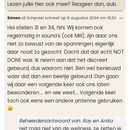
Lezen jullie hier ook mee? Reageer dan, aub.
Wis
...
Simon
uit
Schijndel
schreef op
8 augustus 2024
om
15:32
de
Hoi stellen 31 en 34, hihi. Wij komen ook
me
regelmatig in sauna's (ook Mill), zijn daar ons
niet zo bewust van de spanningen, eigenlijk
daar nooit zo gezocht. Dacht dat dat echt NOT
DONE was. Ik neem aan dat het discreet
gebeurd, dus waarom niet. Ben wel benieuwd
waar dat dan een beetje gebeurd. Dan gaan
wij daar een volgende keer ook ons laten
bewonderen..... en wie weet.... Volgende keer
toch ook eens een andere antenne gebruiken
Beheerdersantwoord van: Ray en Anita
Het mag niet van de wellness, ze zetten je