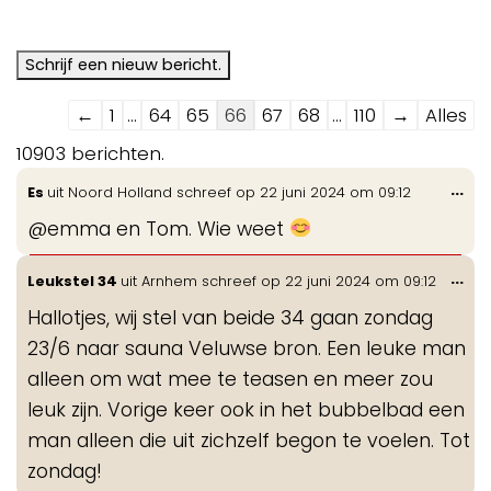
Navigatie
←
1
...
64
65
66
67
68
...
110
→
Alles
door
10903 berichten.
de
Wis
...
Es
uit
Noord Holland
schreef op
22 juni 2024
om
09:12
gastenboek-
de
lijst
@emma en Tom. Wie weet
me
Wis
...
Leukstel 34
uit
Arnhem
schreef op
22 juni 2024
om
09:12
de
Hallotjes, wij stel van beide 34 gaan zondag
me
23/6 naar sauna Veluwse bron. Een leuke man
alleen om wat mee te teasen en meer zou
leuk zijn. Vorige keer ook in het bubbelbad een
man alleen die uit zichzelf begon te voelen. Tot
zondag!