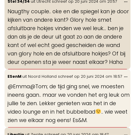
Wis
...
Stel 34/34
uit
Utrecht
schreef op
20 juni 2024
om
20:57
de
Naugthy couple.. oke en die spiegel kan je door
me
kijken van andere kant? Glory hole smet
afsluitbare hokjes vinden we wel leuk… ben je
dan als je de deur uit gaat zo aan de andere
kant of wel echt goed gescheiden de wand
van glory hole en de afsluitbare hokjes? Of bij
deur openen sta je weer naast elkaar? Haha
Wis
...
ESenM
uit
Noord Holland
schreef op
20 juni 2024
om
18:57
de
@Emma@Tom; de tijd ging snel, we moesten
me
ineens gaan.. maar we vonden het erg leuk om
jullie te zien. Lekker genieten was het in de
video lounge en in het bubbelbad
.. wie weet
zien we elkaar nog eens! Es&M.
Wis
...
Libertin
uit
Zwolle
schreef op
20 juni 2024
om
18:47