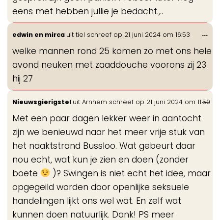
eens met hebben jullie je bedacht.,..
Wis
...
edwin en mirca
uit
tiel
schreef op
21 juni 2024
om
16:53
de
welke mannen rond 25 komen zo met ons hele
me
avond neuken met zaaddouche voorons zij 23
hij 27
Wis
...
Nieuwsgierigstel
uit
Arnhem
schreef op
21 juni 2024
om
11:59
de
Met een paar dagen lekker weer in aantocht
me
zijn we benieuwd naar het meer vrije stuk van
het naaktstrand Bussloo. Wat gebeurt daar
nou echt, wat kun je zien en doen (zonder
boete
)? Swingen is niet echt het idee, maar
opgegeild worden door openlijke seksuele
handelingen lijkt ons wel wat. En zelf wat
kunnen doen natuurlijk. Dank! PS meer