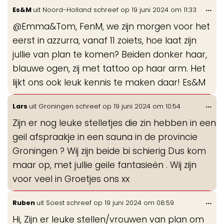
Wis
...
Es&M
uit
Noord-Holland
schreef op
19 juni 2024
om
11:33
de
@Emma&Tom, FenM, we zijn morgen voor het
me
eerst in azzurra, vanaf 11 zoiets, hoe laat zijn
jullie van plan te komen? Beiden donker haar,
blauwe ogen, zij met tattoo op haar arm. Het
lijkt ons ook leuk kennis te maken daar! Es&M
Wis
...
Lars
uit
Groningen
schreef op
19 juni 2024
om
10:54
de
Zijn er nog leuke stelletjes die zin hebben in een
me
geil afspraakje in een sauna in de provincie
Groningen ? Wij zijn beide bi schierig Dus kom
maar op, met jullie geile fantasieën . Wij zijn
voor veel in Groetjes ons xx
Wis
...
Ruben
uit
Soest
schreef op
19 juni 2024
om
08:59
de
Hi, Zijn er leuke stellen/vrouwen van plan om
me