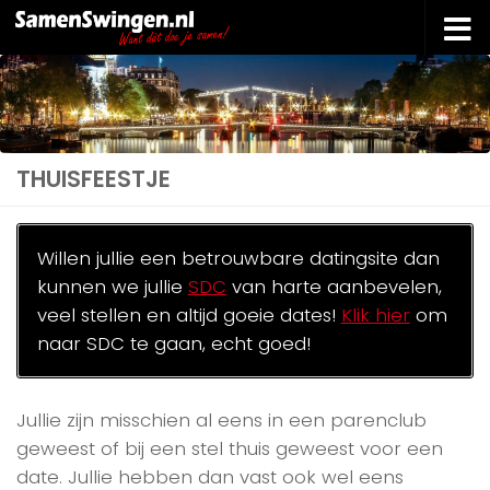
Doorgaan naar inhoud
THUISFEESTJE
Willen jullie een betrouwbare datingsite dan
kunnen we jullie
SDC
van harte aanbevelen,
veel stellen en altijd goeie dates!
Klik hier
om
naar SDC te gaan, echt goed!
Jullie zijn misschien al eens in een parenclub
geweest of bij een stel thuis geweest voor een
date. Jullie hebben dan vast ook wel eens