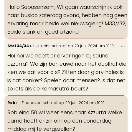
de
Hallo Sebasensem, Wij gaan waarschijnlijk ook
me
naar busloo zaterdag avond, hebben nog geen
ervaring maar beide wel nieuwsgierig! M33,V32,
Beide slank en goed uitziend.
Wis
...
Stel 34/34
uit
Utrecht..
schreef op
20 juni 2024
om
10:19
de
Hoi hoi wie heeft er ervaringen bij sauna
me
azzurra? We zijn benieuwd naar het doolhof die
zien we dat voor o s? Zitten daar glory holes is
is dat donker? Spelen daar mensen? Is dat net
zo iets als de Kamasutra beurs?
Wis
...
Rob
uit
Eindhoven
schreef op
20 juni 2024
om
10:19
de
Rob eind 50 wil weer eens naar Azzurra welke
me
dame heeft er zin om op een donderdag
middag mij te vergezellen?