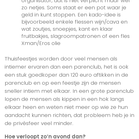
organisator, dat is niet verplicht maar wel
zo netjes. Soms staat er een pot waar je
geld in kunt stoppen. Een kado-idee is
bijvoorbeeld enkele flessen wijn/cava en
wat zoutjes, snoepjes, kant en klaar
fruitbakjes, slagroompatronen of een fles
Xman/Eros olie
Thuisfeestjes worden door veel mensen als
intiemer ervaren dan een parenclub, het is ook
een stuk goedkoper dan 120 euro aftikken in de
parenclub en op een feestje zijn de mensen
sneller intiem met elkaar. In een grote parenclub
lopen de mensen als kippen in een hok langs
elkaar heen en weten niet meer op wie ze hun
aandacht kunnen richten, dat probleem heb je in
de privésfeer veel minder.
Hoe verloopt zo’n avond dan?