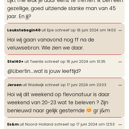
Lijkt me leuk je daar eens te treffen. Ik ben een
gezellige, goed uitziende slanke man van 45
jaar. En jij?
Wis
...
Leukstebegin40
uit
Epe
schreef op
18 juni 2024
om
14:03
de
Hoi wij gaan vanavond nog ff na de
me
veluwsebron. Wie zien we daar.
Wis
...
Stel40+
uit
Twente
schreef op
18 juni 2024
om
10:35
de
@Libertin....wat is jouw leeftijd?
me
Wis
...
Jeroen
uit
Waalwijk
schreef op
17 juni 2024
om
23:03
de
Hoi wij dit weekend op flevonatuur is daar
me
weekend van 20-23 wat te beleven ? Zijn
benieuwd naar gelijk gestemde
gr j&m
Wis
...
Es&m
uit
Noord-Holland
schreef op
17 juni 2024
om
12:53