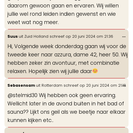
daarom gewoon gaan en ervaren. Wij willen
jullie wel rond leiden indien gewenst en wie
weet wat nog meer.
Wis
...
Suus
uit
Zuid Holland
schreef op
20 juni 2024
om
21:36
de
Hi, Volgende week donderdag gaan wij voor de
me
tweede keer naar azzura, dame 42, heer 50. Wij
hebben zeker zin avontuur, met combinatie
relaxen. Hopelijk zien wij jullie daar
Wis
...
Sebasensam
uit
Rotterdam
schreef op
20 juni 2024
om
21:18
de
@stelmid30 Wij hebben ook geen ervaring.
me
Wellicht later in de avond buiten in het bad of
sauna?? Lijkt ons geil als we beetje naar elkaar
kunnen kijken etc..