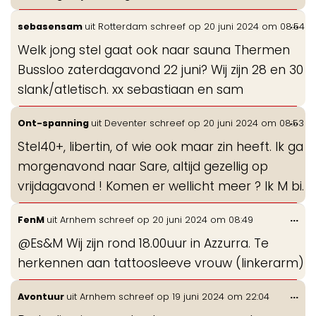
Wis
...
sebasensam
uit
Rotterdam
schreef op
20 juni 2024
om
08:54
de
Welk jong stel gaat ook naar sauna Thermen
me
Bussloo zaterdagavond 22 juni? Wij zijn 28 en 30
slank/atletisch. xx sebastiaan en sam
Wis
...
Ont-spanning
uit
Deventer
schreef op
20 juni 2024
om
08:53
de
Stel40+, libertin, of wie ook maar zin heeft. Ik ga
me
morgenavond naar Sare, altijd gezellig op
vrijdagavond ! Komen er wellicht meer ? Ik M bi.
Wis
...
FenM
uit
Arnhem
schreef op
20 juni 2024
om
08:49
de
@Es&M Wij zijn rond 18.00uur in Azzurra. Te
me
herkennen aan tattoosleeve vrouw (linkerarm)
Wis
...
Avontuur
uit
Arnhem
schreef op
19 juni 2024
om
22:04
de