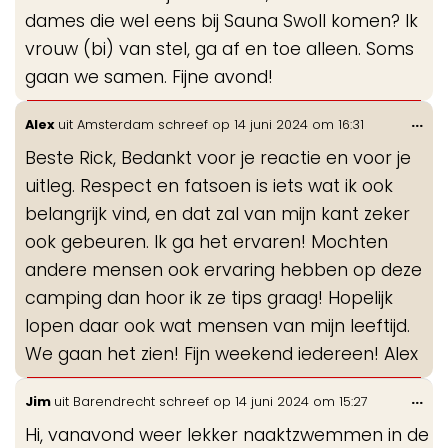
dames die wel eens bij Sauna Swoll komen? Ik
vrouw (bi) van stel, ga af en toe alleen. Soms
gaan we samen. Fijne avond!
Wis
...
Alex
uit
Amsterdam
schreef op
14 juni 2024
om
16:31
de
Beste Rick, Bedankt voor je reactie en voor je
me
uitleg. Respect en fatsoen is iets wat ik ook
belangrijk vind, en dat zal van mijn kant zeker
ook gebeuren. Ik ga het ervaren! Mochten
andere mensen ook ervaring hebben op deze
camping dan hoor ik ze tips graag! Hopelijk
lopen daar ook wat mensen van mijn leeftijd.
We gaan het zien! Fijn weekend iedereen! Alex
Wis
...
Jim
uit
Barendrecht
schreef op
14 juni 2024
om
15:27
de
Hi, vanavond weer lekker naaktzwemmen in de
me