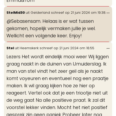
Emma&Tom
Wis
...
StelMid30
uit
Gelderland
schreef op
21 juni 2024
om
19:38
de
@Sebasensam. Helaas is er wat tussen
me
gekomen, hopelijk vermaken jullie je wel.
Wellicht een volgende keer. Enjoy!
Wis
...
Stel
uit
Heemskerk
schreef op
21 juni 2024
om
18:55
de
Lezers Het wordt eindelijk mooi weer Wij liggen
me
graag naakt in de duinen van IJmuiderslag. Ik
man van stel vindt het zeer geil als je naakt
komt voyeuren en eventueel nog een praatje
maken. Ik wil graag kijken hoe ze hier op
reageert. Vertel ook dat je een triootje niet uit
de weg gaat Na alle positieve praat. Ik zal dit
voorstel lekker vinden. Mocht het niet positief
gesprek zijn geen paniek Probeer later nog