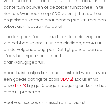
vaak succes hebben als ze zelf een blokhut in de
achtertuin bouwen of de zolder functioneel in te
richten. Wanneer je op SDC zit en jij thuisparties
organiseert komen daar genoeg stellen met een
tekort aan feestruimte op af.
Hoe lang een feestje duurt kan ik je niet zeggen.
We hebben ze om 1 uur zien eindigen, om 4 uur
en de volgende dag pas. Dat ligt geheel aan de
sfeer, het type mensen en het
drank/drugsgebruik.
Voor thuisfeestjes kun je het beste lid worden van
een goede datingsite zoals
SDC
. Exclusief via
onze
link
krijg je 10 dagen toegang en kun je het
even uitproberen.
Heel veel succes en misschien tot ziens!