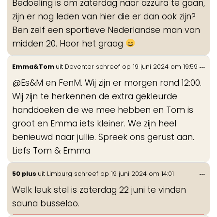
Bedoeling is om zaterdag naar azzura te gaan,
me
zijn er nog leden van hier die er dan ook zijn?
Ben zelf een sportieve Nederlandse man van
midden 20. Hoor het graag
Wis
...
Emma&Tom
uit
Deventer
schreef op
19 juni 2024
om
19:59
de
@Es&M en FenM. Wij zijn er morgen rond 12:00.
me
Wij zijn te herkennen de extra gekleurde
handdoeken die we mee hebben en Tom is
groot en Emma iets kleiner. We zijn heel
benieuwd naar jullie. Spreek ons gerust aan.
Liefs Tom & Emma
Wis
...
50 plus
uit
Limburg
schreef op
19 juni 2024
om
14:01
de
Welk leuk stel is zaterdag 22 juni te vinden
me
sauna busseloo.