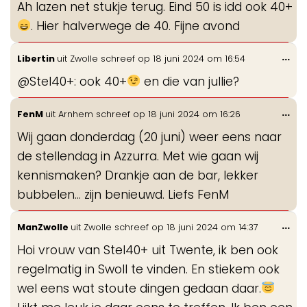
Ah lazen net stukje terug. Eind 50 is idd ook 40+
me
. Hier halverwege de 40. Fijne avond
Wis
...
Libertin
uit
Zwolle
schreef op
18 juni 2024
om
16:54
de
@Stel40+: ook 40+
en die van jullie?
me
Wis
...
FenM
uit
Arnhem
schreef op
18 juni 2024
om
16:26
de
Wij gaan donderdag (20 juni) weer eens naar
me
de stellendag in Azzurra. Met wie gaan wij
kennismaken? Drankje aan de bar, lekker
bubbelen... zijn benieuwd. Liefs FenM
Wis
...
ManZwolle
uit
Zwolle
schreef op
18 juni 2024
om
14:37
de
Hoi vrouw van Stel40+ uit Twente, ik ben ook
me
regelmatig in Swoll te vinden. En stiekem ook
wel eens wat stoute dingen gedaan daar.