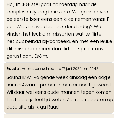
de
Hoi, fit 40+ stel gaat donderdag naar de
me
‘couples only’ dag in Azzurra. We gaan er voor
de eerste keer eens een kijkje nemen vanaf 11
uur. Wie zien we daar ook donderdag? We
vinden het leuk om misschien wat te flirten in
het bubbelbad bijvoorbeeld, en met een leuke
klik misschien meer dan flirten.. spreek ons
gerust aan.. Es&m.
Wis
...
Ruud
uit
Heemskerk
schreef op
17 juni 2024
om
06:42
de
Sauna Ik wil volgende week dinsdag een dagje
me
sauna Azzurre proberen ben er nooit geweest
Wil daar wel eens oude mannen tegen komen
Laat eens je leeftijd weten Zal nog reageren op
deze site als ik ga Ruud