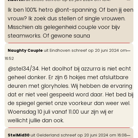
de
Ik ben 100% hetro @ont-spanning. Of ben jij een
me
vrouw? Ik zoek dus stellen of single vrouwen.
Misschien als gelegenheid couple voor bijv
steamworks. Of gewone sauna
Wis
...
Naughty Couple
uit
Eindhoven
schreef op
20 juni 2024
om
de
16:52
me
@stel34/34. Het doolhof bij azzurra is niet echt
geheel donker. Er zijn 6 hokjes met afsluitbare
deuren met gloryholes. Wij hebben de ervaring
dat er niet veel gespeeld word daar. Het bed bij
de spiegel geniet onze voorkeur dan weer wel.
Woensdag 10 juli vanaf 11.00 uur zijn wij er
wellicht jullie dan ook.
Wis
...
StelMid30
uit
Gelderland
schreef op
20 juni 2024
om
16:08