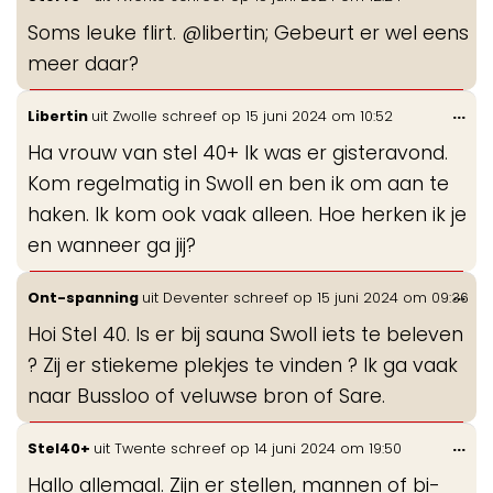
de
Soms leuke flirt. @libertin; Gebeurt er wel eens
me
meer daar?
Wis
...
Libertin
uit
Zwolle
schreef op
15 juni 2024
om
10:52
de
Ha vrouw van stel 40+ Ik was er gisteravond.
me
Kom regelmatig in Swoll en ben ik om aan te
haken. Ik kom ook vaak alleen. Hoe herken ik je
en wanneer ga jij?
Wis
...
Ont-spanning
uit
Deventer
schreef op
15 juni 2024
om
09:36
de
Hoi Stel 40. Is er bij sauna Swoll iets te beleven
me
? Zij er stiekeme plekjes te vinden ? Ik ga vaak
naar Bussloo of veluwse bron of Sare.
Wis
...
Stel40+
uit
Twente
schreef op
14 juni 2024
om
19:50
de
Hallo allemaal. Zijn er stellen, mannen of bi-
me