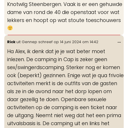
Knotwilg Steenbergen. Vaak is er een gehuwde
dame van rond de 40 die openstaat voor wat
lekkers en hoopt op wat stoute toeschouwers
Wis
...
Rick
uit
Gennep
schreef op
14 juni 2024
om
14:42
de
Ha Alex, ik denk dat je je wat beter moet
me
inlezen. De camping in Cap is zeker geen
sex/swingerdscamping. Sterker nog er komen
ook (beperkt) gezinnen. Enige wat je qua frivole
activiteiten merkt is de outfits van de gasten
als ze in de avond naar het dorp lopen om
daar gezellig te doen. Openbare sexuele
activiteiten op de camping is een ticket naar
de uitgang. Neemt niet weg dat het een prima
uitvalsbasis is. De camping uit en links het