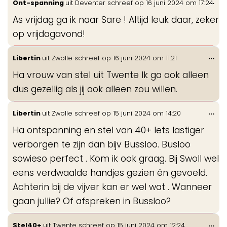
Wis
...
Ont-spanning
uit
Deventer
schreef op
16 juni 2024
om
17:24
de
As vrijdag ga ik naar Sare ! Altijd leuk daar, zeker
me
op vrijdagavond!
Wis
...
Libertin
uit
Zwolle
schreef op
16 juni 2024
om
11:21
de
Ha vrouw van stel uit Twente Ik ga ook alleen
me
dus gezellig als jij ook alleen zou willen.
Wis
...
Libertin
uit
Zwolle
schreef op
15 juni 2024
om
14:20
de
Ha ontspanning en stel van 40+ Iets lastiger
me
verborgen te zijn dan bijv Bussloo. Busloo
sowieso perfect . Kom ik ook graag. Bij Swoll wel
eens verdwaalde handjes gezien én gevoeld.
Achterin bij de vijver kan er wel wat . Wanneer
gaan jullie? Of afspreken in Bussloo?
Wis
...
Stel40+
uit
Twente
schreef op
15 juni 2024
om
12:24