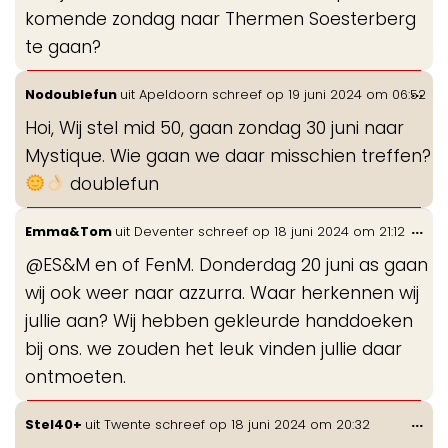
komende zondag naar Thermen Soesterberg
te gaan?
Wis
...
Nodoublefun
uit
Apeldoorn
schreef op
19 juni 2024
om
06:52
de
Hoi, Wij stel mid 50, gaan zondag 30 juni naar
me
Mystique. Wie gaan we daar misschien treffen?
doublefun
Wis
...
Emma&Tom
uit
Deventer
schreef op
18 juni 2024
om
21:12
de
@ES&M en of FenM. Donderdag 20 juni as gaan
me
wij ook weer naar azzurra. Waar herkennen wij
jullie aan? Wij hebben gekleurde handdoeken
bij ons. we zouden het leuk vinden jullie daar
ontmoeten.
Wis
...
Stel40+
uit
Twente
schreef op
18 juni 2024
om
20:32
de