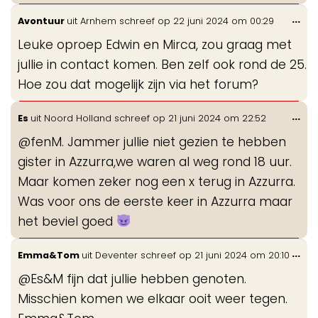
Wis
...
Avontuur
uit
Arnhem
schreef op
22 juni 2024
om
00:29
de
Leuke oproep Edwin en Mirca, zou graag met
me
jullie in contact komen. Ben zelf ook rond de 25.
Hoe zou dat mogelijk zijn via het forum?
Wis
...
Es
uit
Noord Holland
schreef op
21 juni 2024
om
22:52
de
@fenM. Jammer jullie niet gezien te hebben
me
gister in Azzurra,we waren al weg rond 18 uur.
Maar komen zeker nog een x terug in Azzurra.
Was voor ons de eerste keer in Azzurra maar
het beviel goed
Wis
...
Emma&Tom
uit
Deventer
schreef op
21 juni 2024
om
20:10
de
@Es&M fijn dat jullie hebben genoten.
me
Misschien komen we elkaar ooit weer tegen.