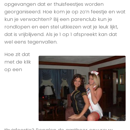
opgevangen dat er thuisfeestjes worden
georganiseerd. Hoe kom je op zo’n feestje en wat
kun je verwachten? Bij een parenclub kun je
rondlopen en een stel uitkiezen wat je leuk lijkt,
dat is vrijblijvend. Als je 1 op 1 afspreekt kan dat
wel eens tegenvallen.
Hoe zit dat
met de klik
op een
thuisfeestje? Bepalen de gastheer en-vrouw