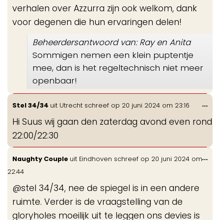
verhalen over Azzurra zijn ook welkom, dank
voor degenen die hun ervaringen delen!
Beheerdersantwoord van: Ray en Anita
Sommigen nemen een klein puptentje
mee, dan is het regeltechnisch niet meer
openbaar!
Wis
...
Stel 34/34
uit
Utrecht
schreef op
20 juni 2024
om
23:16
de
Hi Suus wij gaan den zaterdag avond even rond
me
22:00/22:30
Wis
...
Naughty Couple
uit
Eindhoven
schreef op
20 juni 2024
om
de
22:44
me
@stel 34/34, nee de spiegel is in een andere
ruimte. Verder is de vraagstelling van de
gloryholes moeilijk uit te leggen ons devies is