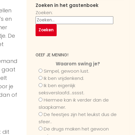
Zoeken in het gastenboek
ellen
Zoeken:
’s en
mer
je. De
et
.
GEEF JE MENING!
 iemand
Waarom swing je?
a gaat
Simpel, gewoon lust.
elt
Ik ben vrijdenkend.
Ik ben eigenlijk
oor je
seksverslaafd...sssst.
dan of
Hiermee kan ik verder dan de
slaapkamer.
De feestjes zijn het leukst dus de
sfeer..
De drugs maken het gewoon
 dit