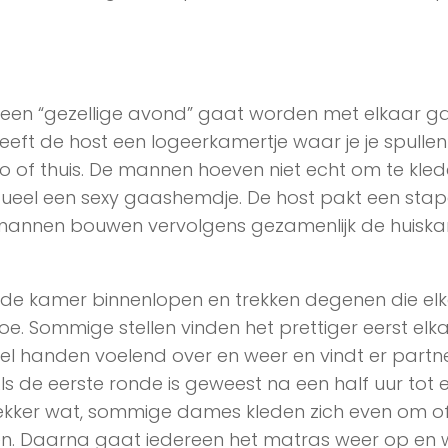
 een “gezellige avond” gaat worden met elkaar g
ft de host een logeerkamertje waar je je spullen 
to of thuis. De mannen hoeven niet echt om te kle
ueel een sexy gaashemdje. De host pakt een stap
 mannen bouwen vervolgens gezamenlijk de huisk
 kamer binnenlopen en trekken degenen die elk
e. Sommige stellen vinden het prettiger eerst elk
l handen voelend over en weer en vindt er partne
Als de eerste ronde is geweest na een half uur tot 
ekker wat, sommige dames kleden zich even om o
n. Daarna gaat iedereen het matras weer op en w