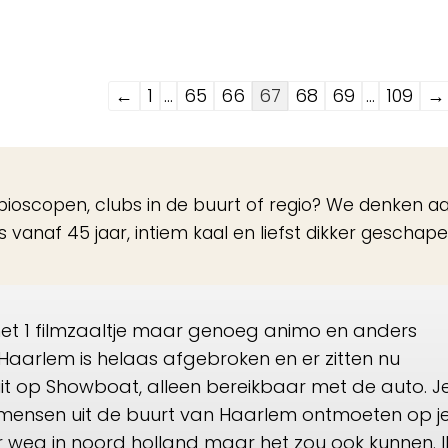
Navigatie
←
1
...
65
66
67
68
69
...
109
→
door
de
gastenboek-
eile bioscopen, clubs in de buurt of regio? We denken a
lijst
s vanaf 45 jaar, intiem kaal en liefst dikker geschap
met 1 filmzaaltje maar genoeg animo en anders
Haarlem is helaas afgebroken en er zitten nu
it op Showboat, alleen bereikbaar met de auto. J
mensen uit de buurt van Haarlem ontmoeten op j
r weg in noord holland maar het zou ook kunnen. I