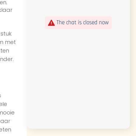
en.
klaar
The chat is closed now
 stuk
em met
eten
nder.
s
ele
 mooie
maar
weten