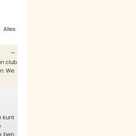
Alles
Wissel
...
deze
an club
metabox.
en. We
e kunt
e
k ben