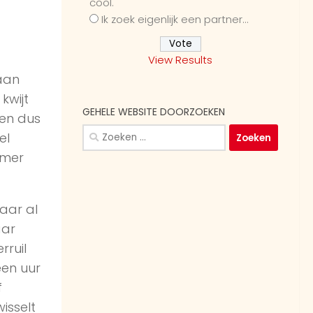
cool.
Ik zoek eigenlijk een partner...
View Results
aan
kwijt
GEHELE WEBSITE DOORZOEKEN
den dus
Zoeken
el
naar:
amer
aar al
aar
rruil
een uur
f
isselt