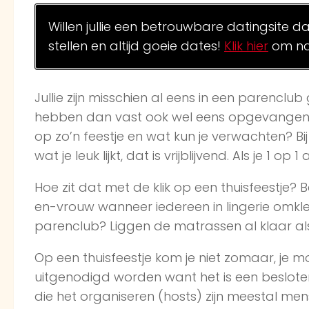
Willen jullie een betrouwbare datingsite d
stellen en altijd goeie dates!
Klik hier
om na
Jullie zijn misschien al eens in een parenclub
hebben dan vast ook wel eens opgevangen d
op zo’n feestje en wat kun je verwachten? Bi
wat je leuk lijkt, dat is vrijblijvend. Als je 1 
Hoe zit dat met de klik op een thuisfeestje?
en-vrouw wanneer iedereen in lingerie omklee
parenclub? Liggen de matrassen al klaar al
Op een thuisfeestje kom je niet zomaar, je m
uitgenodigd worden want het is een beslote
die het organiseren (hosts) zijn meestal men