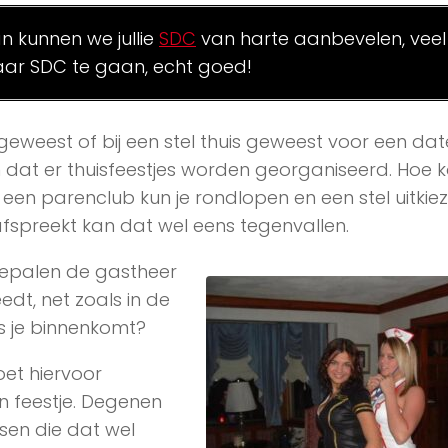
an kunnen we jullie
SDC
van harte aanbevelen, veel
ar SDC te gaan, echt goed!
 geweest of bij een stel thuis geweest voor een date.
at er thuisfeestjes worden georganiseerd. Hoe k
j een parenclub kun je rondlopen en een stel uitkie
op 1 afspreekt kan dat wel eens tegenvallen.
 Bepalen de gastheer
dt, net zoals in de
s je binnenkomt?
oet hiervoor
n feestje. Degenen
sen die dat wel