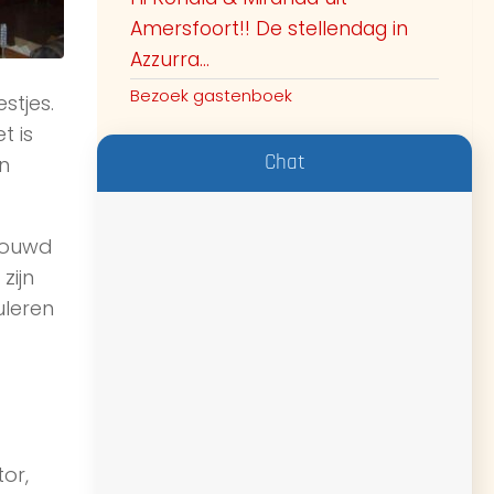
Amersfoort!! De stellendag in
Azzurra...
Bezoek gastenboek
stjes.
t is
Chat
n
bouwd
zijn
uleren
or,