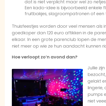
dat is niet verplicht maar wel zo netje
Een kado-idee is bijvoorbeeld enkele f
fruitbakjes, slagroompatronen of een 
Thuisfeestjes worden door veel mensen als i
goedkoper dan 120 euro aftikken in de paren
elkaar. In een grote parenclub lopen de men
niet meer op wie ze hun aandacht kunnen ric
Hoe verloopt zo’n avond dan?
Jullie z
bezocht, 
gelakt e
lingerie,
pumps en
niet vee