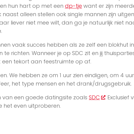
en hun hart op met een
dp-tje
want er zijn meerd
 naast alleen stellen ook single mannen zijn uitge
r liever niet mee wilt, dan ga je natuurlijk niet n
.
nnen vaak succes hebben als ze zelf een blokhut i
te richten. Wanneer je op SDC zit en jij thuispartie
een tekort aan feestruimte op af.
ggen. We hebben ze om 1 uur zien eindigen, om 4 uu
feer, het type mensen en het drank/drugsgebruik.
en van een goede datingsite zoals
SDC
. Exclusief v
e het even uitproberen.