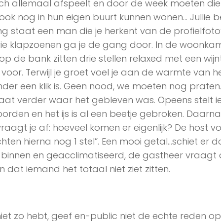
ich allemaal afspeelt en door de week moeten die
ok nog in hun eigen buurt kunnen wonen… Jullie b
 staat een man die je herkent van de profielfoto
drie klapzoenen ga je de gang door. In de woonka
p de bank zitten drie stellen relaxed met een wijnt
voor. Terwijl je groet voel je aan de warmte van h
der een klik is. Geen nood, we moeten nog praten
 gaat verder waar het gebleven was. Opeens stelt
woorden en het ijs is al een beetje gebroken. Daarn
raagt je af: hoeveel komen er eigenlijk? De host vo
hten hierna nog 1 stel”. Een mooi getal…schiet er d
binnen en geacclimatiseerd, de gastheer vraagt 
n dat iemand het totaal niet ziet zitten.
iet zo hebt, geef en-public niet de echte reden op: