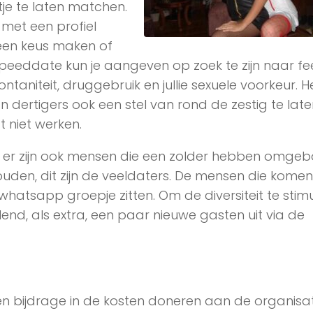
je te laten matchen.
 met een profiel
l een keus maken of
 of speeddate kun je aangeven op zoek te zijn naar fee
ontaniteit, druggebruik en jullie sexuele voorkeur. He
 dertigers ook een stel van rond de zestig te late
t niet werken.
n er zijn ook mensen die een zolder hebben omge
houden, dit zijn de veeldaters. De mensen die komen 
hatsapp groepje zitten. Om de diversiteit te stim
nd, als extra, een paar nieuwe gasten uit via de
n bijdrage in de kosten doneren aan de organisat