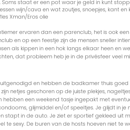
s. Soms staat er een pot waar je geld in kunt stopp
lessen wijn/cava en wat zoutjes, snoepjes, kant en 
fles Xman/Eros olie
ntiemer ervaren dan een parenclub, het is ook een
club en op een feestje zijn de mensen sneller inti
sen als kippen in een hok langs elkaar heen en w
hten, dat probleem heb je in de privésfeer veel mi
ijn uitgenodigd en hebben de badkamer thuis goed
zijn netjes geschoren op de juiste plekjes, nageltje
n hebben een weekend tasje ingepakt met eventu
 condooms, glijmiddel en/of speeltjes. Je glijdt in je
 stapt in de auto. Je ziet er sportief gekleed uit 
eel te sexy. De buren van de hosts hoeven niet te 