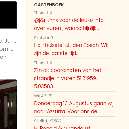
GASTENBOEK
Thuisstel
@j&r thnx voor de leuke info
over vuren , waarschijnlijk...
Stel JenR
 Jullie
Hoi thuisstel uit den Bosch. Wij
om je
zijn de laatste tijd...
zen
Thuisstel
Zijn dit coördinaten van het
strandje in vuren 51.81959,
5.03583...
Wij 48-51
Donderdag 13 Augustus gaan wij
naar Azzurra. Voor ons de...
Stelletje7582
Hi Ronald & Miranda uit