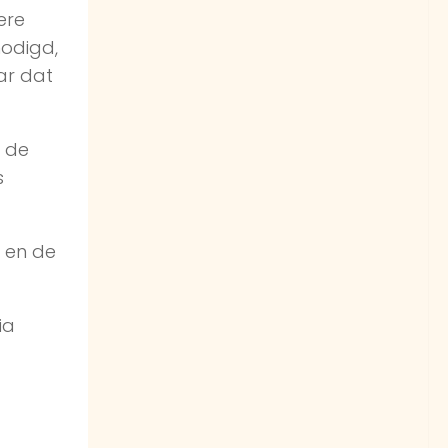
ere
nodigd,
aar dat
n de
s
r en de
ia