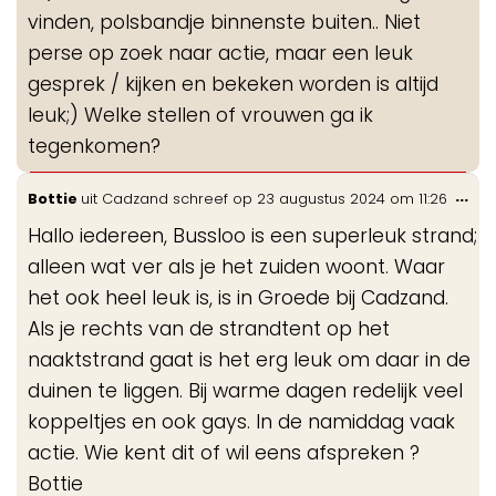
vinden, polsbandje binnenste buiten.. Niet
perse op zoek naar actie, maar een leuk
gesprek / kijken en bekeken worden is altijd
leuk;) Welke stellen of vrouwen ga ik
tegenkomen?
Wis
...
Bottie
uit
Cadzand
schreef op
23 augustus 2024
om
11:26
de
Hallo iedereen, Bussloo is een superleuk strand;
me
alleen wat ver als je het zuiden woont. Waar
het ook heel leuk is, is in Groede bij Cadzand.
Als je rechts van de strandtent op het
naaktstrand gaat is het erg leuk om daar in de
duinen te liggen. Bij warme dagen redelijk veel
koppeltjes en ook gays. In de namiddag vaak
actie. Wie kent dit of wil eens afspreken ?
Bottie