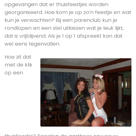
opgevangen dat er thuisfeestjes worden
georganiseerd. Hoe kom je op zo’n feestje en wat
kun je verwachten? Bij een parenclub kun je
rondlopen en een stel uitkiezen wat je leuk lijkt,
dat is vrijblijvend. Als je 1 op 1 afspreekt kan dat
wel eens tegenvallen.
Hoe zit dat
met de klik
op een
thuisfeestje? Bepalen de gastheer en-vrouw