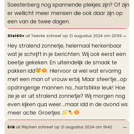
Soesterberg nog spannende plekjes zijn? Of zijn
er wellicht meer mensen die ook daar zijn op
een van de twee dagen.
Wis
...
Stel40+
uit
Twente
schreef op
21 augustus 2024
om
20:59
de
Hey stralend zonnetje, helemaal herkenbaar
me
wat je schrijft in je berichten. Wij ook eerst een
beetje gekeken. En uiteindelijk de smaak te
pakken idd
. Hiervoor al wel wat ervaring
met een man of vrouw erbij. Maar sfeertje....op
opdringerige mannen na....hartstikke leuk! Hoe
zie je er uit stralend zonnetje? Wij morgen nog
even kijken qua weer....maar idd in de avond ws
meer actie. Groetjes
Wis
...
Erik
uit
Wijchen
schreef op
21 augustus 2024
om
19:42
de