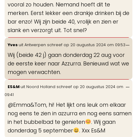
vooral zo houden. Niemand hoeft dit te
merken. Eerst lekker een drankje drinken bij de
bar enzo! Wij zijn beide 40, vrolijk en zien er
slank en verzorgt uit. Tot snel?
Wis
...
Yves
uit
Antwerpen
schreef op
20 augustus 2024
om
09:53
de
Wij (beide 42 j) gaan donderdag 22 aug voor
me
de eerste keer naar Azzurra. Benieuwd wat we
mogen verwachten.
Wis
...
ES&M
uit
Noord Holland
schreef op
20 augustus 2024
om
de
09:41
me
@Emma&Tom, hi! Het lijkt ons leuk om elkaar
nog eens te zien in azzurra en nog eens samen
in het bubbelbad te genieten
. Wij gaan
donderdag 5 september
. Xxx Es&M