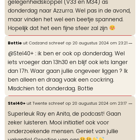
gelegenheidskoppel (V33 en M34) as
donderdag naar Azzurra. Wel pas in de avond,
maar vinden het wel een beetje spannend.
Hopelijk dat het een fijne sfeer zal zijn
Wis
...
Bottie
uit
Cadzand
schreef op
20 augustus 2024
om
23:21
de
@Stel40+ : ik ben er ook op donderdag. Wel
me
iets vroeger dan 13h30 en blijf ook iets langer
dan 17h. Waar gaan jullie ongeveer liggen ? Ik
ben alleen en draag vaak een cockring.
Misdchien tot donderdag. Bottie
Wis
...
Stel40+
uit
Twente
schreef op
20 augustus 2024
om
23:17
de
Superleuk Ray en Anita, de podcast! Gaan
me
zeker luisteren. Mooi initiatief ook voor
onderzoekende mensen. Geniet van jullie
vakantie! Groetjes van ons