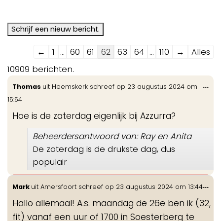
Navigatie
←
1
...
60
61
62
63
64
...
110
→
Alles
door
10909 berichten.
de
Wis
...
Thomas
uit
Heemskerk
schreef op
23 augustus 2024
om
gastenboek-
de
15:54
lijst
me
Hoe is de zaterdag eigenlijk bij Azzurra?
Beheerdersantwoord van: Ray en Anita
De zaterdag is de drukste dag, dus
populair
Wis
...
Mark
uit
Amersfoort
schreef op
23 augustus 2024
om
13:44
de
Hallo allemaal! A.s. maandag de 26e ben ik (32,
me
fit) vanaf een uur of 1700 in Soesterberg te