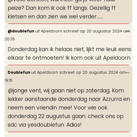
me
peize? Dan kom ik ook ff langs. Gezellig ff
kletsen en dan zien we wel verder…….
Wis
...
@doublefun
uit
Apeldoorn
schreef op
20 augustus 2024
om
de
20:35
me
Donderdag kan ik helaas niet, lijkt me leuk eens
elkaar te ontmoeten! Ik kom ook uit Apeldoorn.
Wis
...
Doublefun
uit
Apeldoorn
schreef op
20 augustus 2024
om
de
19:15
me
@jonge vent, wij gaan niet op zaterdag. Kom
lekker aanstaande donderdag naar Azzurra en
neem een vriendin mee! Voor wie ook
donderdag 22 augustus gaan: check ons op
sdc via yesdoublefun. Adios!