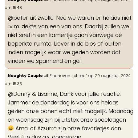
de
om
15:48
me
@peter uit zwolle. Nee we waren er helaas niet
i.v.m. ziekte van een van ons. Daarbij zullen we
niet snel in een kamertje gaan vanwege de
beperkte ruimte. Liever in de bios of buiten
indien mogelijk waar we gezien worden dat
vinden we spannend en geil.
Wis
...
Naughty Couple
uit
Eindhoven
schreef op
20 augustus 2024
de
om
15:33
me
@Danny & Lisanne, Dank voor jullie reactie.
Jammer de donderdag is voor ons helaas
gezien onze banen echt niet mogelijk. Maandag
en woensdag zijn bij uitstek onze speeldagen
Amai of Azzurra zijn onze favorietjes dan.
Veel fun dus a.s. donderdag.