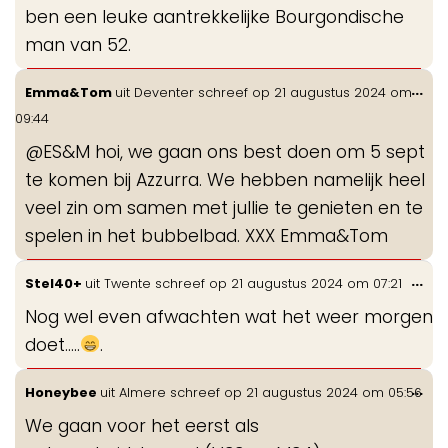
ben een leuke aantrekkelijke Bourgondische
man van 52.
Wis
...
Emma&Tom
uit
Deventer
schreef op
21 augustus 2024
om
de
09:44
me
@ES&M hoi, we gaan ons best doen om 5 sept
te komen bij Azzurra. We hebben namelijk heel
veel zin om samen met jullie te genieten en te
spelen in het bubbelbad. XXX Emma&Tom
Wis
...
Stel40+
uit
Twente
schreef op
21 augustus 2024
om
07:21
de
Nog wel even afwachten wat het weer morgen
me
doet.....
.
Wis
...
Honeybee
uit
Almere
schreef op
21 augustus 2024
om
05:56
de
We gaan voor het eerst als
me