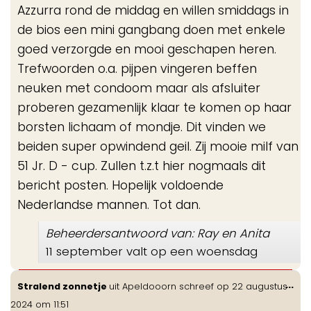
Azzurra rond de middag en willen smiddags in
de bios een mini gangbang doen met enkele
goed verzorgde en mooi geschapen heren.
Trefwoorden o.a. pijpen vingeren beffen
neuken met condoom maar als afsluiter
proberen gezamenlijk klaar te komen op haar
borsten lichaam of mondje. Dit vinden we
beiden super opwindend geil. Zij mooie milf van
51 Jr. D - cup. Zullen t.z.t hier nogmaals dit
bericht posten. Hopelijk voldoende
Nederlandse mannen. Tot dan.
Beheerdersantwoord van: Ray en Anita
11 september valt op een woensdag
Wis
...
Stralend zonnetje
uit
Apeldooorn
schreef op
22 augustus
de
2024
om
11:51