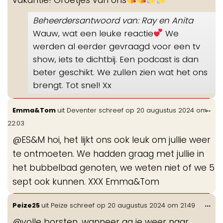
Beheerdersantwoord van: Ray en Anita
Wauw, wat een leuke reactie
We
werden al eerder gevraagd voor een tv
show, iets te dichtbij. Een podcast is dan
beter geschikt. We zullen zien wat het ons
brengt. Tot snel! Xx
Wis
...
Emma&Tom
uit
Deventer
schreef op
20 augustus 2024
om
de
22:03
me
@ES&M hoi, het lijkt ons ook leuk om jullie weer
te ontmoeten. We hadden graag met jullie in
het bubbelbad genoten, we weten niet of we 5
sept ook kunnen. XXX Emma&Tom
Wis
...
Peize25
uit
Peize
schreef op
20 augustus 2024
om
21:49
de
@volle borsten, wanneer ga je weer naar