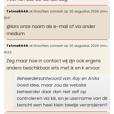
Wis
...
Tetma5449
uit
Drachten
schreef op
20 augustus 2024
om
de
15:17
me
@lars onze naam als e-mail of via ander
medium
Wis
...
Tetma5449
uit
Drachten
schreef op
20 augustus 2024
om
de
15:03
me
Zeg maar hoe in contact wij zijn ook ergens
anders beschikbaar iets met ik en k ervoor
Beheerdersantwoord van: Ray en Anita
Goed idee, maar zou de website
beheerder daar dan niet zelf op
controleren via kik, en je username van dit
bericht een heel klein beetje veranderen?