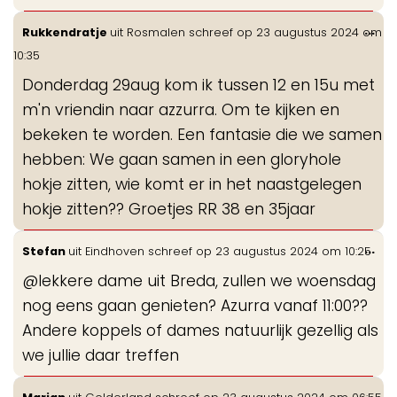
Wis
...
Rukkendratje
uit
Rosmalen
schreef op
23 augustus 2024
om
de
10:35
me
Donderdag 29aug kom ik tussen 12 en 15u met
m'n vriendin naar azzurra. Om te kijken en
bekeken te worden. Een fantasie die we samen
hebben: We gaan samen in een gloryhole
hokje zitten, wie komt er in het naastgelegen
hokje zitten?? Groetjes RR 38 en 35jaar
Wis
...
Stefan
uit
Eindhoven
schreef op
23 augustus 2024
om
10:25
de
@lekkere dame uit Breda, zullen we woensdag
me
nog eens gaan genieten? Azurra vanaf 11:00??
Andere koppels of dames natuurlijk gezellig als
we jullie daar treffen
Wis
...