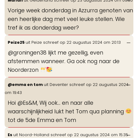
Marian
uit
Gelderland
schreef op
23 augustus 2024
om
06:55
de
Vorige week donderdag in Azzurra genoten van
me
een heerlijke dag met veel leuke stellen. Wie
tref ik as donderdag weer?
Wis
...
Peize25
uit
Peize
schreef op
22 augustus 2024
om
20:13
de
@groningen38 lijkt me gezellig, even
me
afstemmen wanneer. Ga ook nog naar de
Noorderzon
Wis
...
@emma en tom
uit
Deventer
schreef op
22 augustus 2024
de
om
19:43
me
Hoi @Es&M, Wij ook… en naar alle
waarschijnlijkheid lukt het Tom qua planning
tot de 5de Emma en Tom
Wis
...
Es
uit
Noord-Holland
schreef op
22 augustus 2024
om
15:35