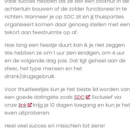
vaak succes hebben als ze zelf een blokhut in de
achtertuin bouwen of de zolder functioneel in te
richten. Wanneer je op SDC zit en jij thuisparties
organiseert komen daar genoeg stellen met een
tekort aan feestruimte op af.
Hoe lang een feestje duurt kan ik je niet zeggen.
We hebben ze om 1 uur zien eindigen, om 4 uur
en de volgende dag pas. Dat ligt geheel aan de
sfeer, het type mensen en het
drank/drugsgebruik.
Voor thuisfeestjes kun je het beste lid worden van
een goede datingsite zoals
SDC
. Exclusief via
onze
link
krijg je 10 dagen toegang en kun je het
even uitproberen.
Heel veel succes en misschien tot ziens!