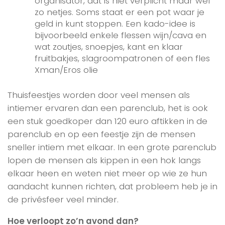
organisator, dat is niet verplicht maar wel
zo netjes. Soms staat er een pot waar je
geld in kunt stoppen. Een kado-idee is
bijvoorbeeld enkele flessen wijn/cava en
wat zoutjes, snoepjes, kant en klaar
fruitbakjes, slagroompatronen of een fles
Xman/Eros olie
Thuisfeestjes worden door veel mensen als
intiemer ervaren dan een parenclub, het is ook
een stuk goedkoper dan 120 euro aftikken in de
parenclub en op een feestje zijn de mensen
sneller intiem met elkaar. In een grote parenclub
lopen de mensen als kippen in een hok langs
elkaar heen en weten niet meer op wie ze hun
aandacht kunnen richten, dat probleem heb je in
de privésfeer veel minder.
Hoe verloopt zo’n avond dan?