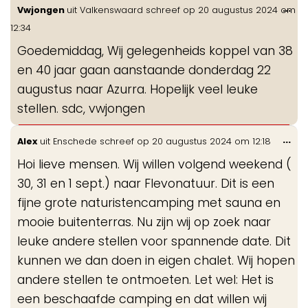
Wis
...
Vwjongen
uit
Valkenswaard
schreef op
20 augustus 2024
om
de
12:34
me
Goedemiddag, Wij gelegenheids koppel van 38
en 40 jaar gaan aanstaande donderdag 22
augustus naar Azurra. Hopelijk veel leuke
stellen. sdc, vwjongen
Wis
...
Alex
uit
Enschede
schreef op
20 augustus 2024
om
12:18
de
Hoi lieve mensen. Wij willen volgend weekend (
me
30, 31 en 1 sept.) naar Flevonatuur. Dit is een
fijne grote naturistencamping met sauna en
mooie buitenterras. Nu zijn wij op zoek naar
leuke andere stellen voor spannende date. Dit
kunnen we dan doen in eigen chalet. Wij hopen
andere stellen te ontmoeten. Let wel: Het is
een beschaafde camping en dat willen wij