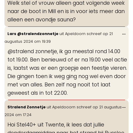
Welk stel of vrouw alleen gaat volgende week
me
naar de boot in Mill en is in voor iets meer dan
alleen een avondje sauna?
Wis
...
Lars @stralendzonnetje
uit
Apeldoorn
schreef op
21
de
augustus 2024
om
19:39
me
@stralend zonnetje, ik ga meestal rond 14.00
tot 19.00. Ben benieuwd of er na 19.00 veel actie
is, laatst was er een groepje een feestje vieren.
Die gingen toen ik weg ging nog wel even door
met van alles. Ben zelf nog nooit tot laat
geweest als in tot 22.00.
Wis
...
Stralend Zonnetje
uit
Apeldooorn
schreef op
21 augustus
de
2024
om
17:24
me
Hoi Stel40+ uit Twente, ik lees dat jullie
donderdagmiddag naar het strand bij Bussloo