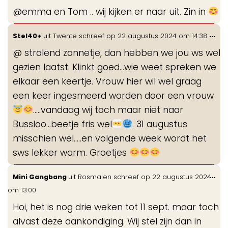
de
@emma en Tom .. wij kijken er naar uit. Zin in
me
Wis
...
Stel40+
uit
Twente
schreef op
22 augustus 2024
om
14:38
de
@ stralend zonnetje, dan hebben we jou ws wel
me
gezien laatst. Klinkt goed...wie weet spreken we
elkaar een keertje. Vrouw hier wil wel graag
een keer ingesmeerd worden door een vrouw
.....vandaag wij toch maar niet naar
Bussloo...beetje fris wel
. 31 augustus
misschien wel.....en volgende week wordt het
sws lekker warm. Groetjes
Wis
...
Mini Gangbang
uit
Rosmalen
schreef op
22 augustus 2024
de
om
13:00
me
Hoi, het is nog drie weken tot 11 sept. maar toch
alvast deze aankondiging. Wij stel zijn dan in