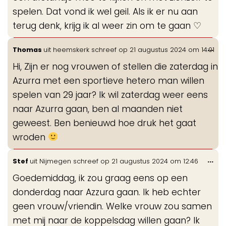
spelen. Dat vond ik wel geil. Als ik er nu aan
terug denk, krijg ik al weer zin om te gaan ♡
Wis
...
Thomas
uit
heemskerk
schreef op
21 augustus 2024
om
14:01
de
Hi, Zijn er nog vrouwen of stellen die zaterdag in
me
Azurra met een sportieve hetero man willen
spelen van 29 jaar? Ik wil zaterdag weer eens
naar Azurra gaan, ben al maanden niet
geweest. Ben benieuwd hoe druk het gaat
wroden
Wis
...
Stef
uit
Nijmegen
schreef op
21 augustus 2024
om
12:46
de
Goedemiddag, ik zou graag eens op een
me
donderdag naar Azzura gaan. Ik heb echter
geen vrouw/vriendin. Welke vrouw zou samen
met mij naar de koppelsdag willen gaan? Ik