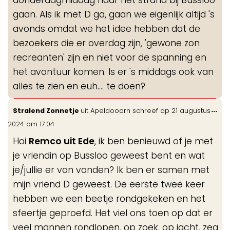
gaan. Als ik met D ga, gaan we eigenlijk altijd 's
avonds omdat we het idee hebben dat de
bezoekers die er overdag zijn, 'gewone zon
recreanten' zijn en niet voor de spanning en
het avontuur komen. Is er 's middags ook van
alles te zien en euh.... te doen?
Wis
...
Stralend Zonnetje
uit
Apeldooorn
schreef op
21 augustus
de
2024
om
17:04
me
Hoi
Remco uit Ede
, ik ben benieuwd of je met
je vriendin op Bussloo geweest bent en wat
je/jullie er van vonden? Ik ben er samen met
mijn vriend D geweest. De eerste twee keer
hebben we een beetje rondgekeken en het
sfeertje geproefd. Het viel ons toen op dat er
veel mannen rondlopen, op zoek, op jacht, zeg