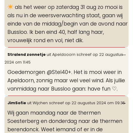
me
als het weer op zaterdag 31 aug zo mooi is
als nu in de weersverwachting staat, gaan wij
einde van de middag/begin van de avond naar
Bussloo. Ik ben eind 40, half lang haar,
vrouwelijk rond en vol, niet dik.
Wis
...
Stralend zonnetje
uit
Apeldooorn
schreef op
22 augustus
de
2024
om
11:45
me
Goedemorgen @Stel40+. Het is mooi weer in
Apeldoorn, zonnig maar wel veel wind. Als jullie
vanmiddag naar Bussloo gaan: have fun ♡.
Wis
...
JimSofie
uit
Wijchen
schreef op
22 augustus 2024
om
09:35
de
Wij gaan maandag naar de thermen
me
Soesterberg en donderdag naar de thermen
berendonck. Weet iemand of er in de