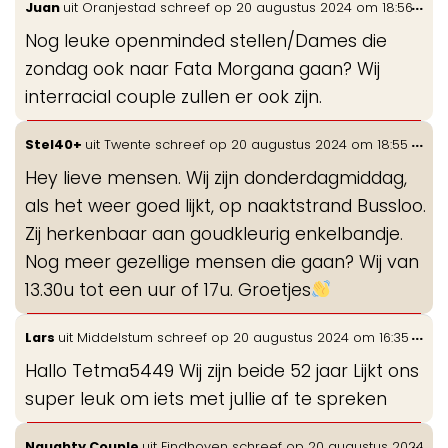
Wis
...
Juan
uit
Oranjestad
schreef op
20 augustus 2024
om
18:56
de
Nog leuke openminded stellen/Dames die
me
zondag ook naar Fata Morgana gaan? Wij
interracial couple zullen er ook zijn.
Wis
...
Stel40+
uit
Twente
schreef op
20 augustus 2024
om
18:55
de
Hey lieve mensen. Wij zijn donderdagmiddag,
me
als het weer goed lijkt, op naaktstrand Bussloo.
Zij herkenbaar aan goudkleurig enkelbandje.
Nog meer gezellige mensen die gaan? Wij van
13.30u tot een uur of 17u. Groetjes
Wis
...
Lars
uit
Middelstum
schreef op
20 augustus 2024
om
16:35
de
Hallo Tetma5449 Wij zijn beide 52 jaar Lijkt ons
me
super leuk om iets met jullie af te spreken
Wis
...
Naughty Couple
uit
Eindhoven
schreef op
20 augustus 2024