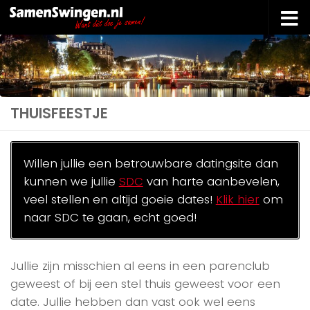
Doorgaan naar inhoud
THUISFEESTJE
Willen jullie een betrouwbare datingsite dan
kunnen we jullie
SDC
van harte aanbevelen,
veel stellen en altijd goeie dates!
Klik hier
om
naar SDC te gaan, echt goed!
Jullie zijn misschien al eens in een parenclub
geweest of bij een stel thuis geweest voor een
date. Jullie hebben dan vast ook wel eens