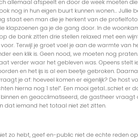
ich allemaal afspeelt en door de week moeten die
ok nog in hun eigen buurt kunnen wonen… Jullie b
 staat een man die je herkent van de profielfoto
drie klapzoenen ga je de gang door. In de woonka
p de bank zitten drie stellen relaxed met een wijnt
voor. Terwijl je groet voel je aan de warmte van h
der een klik is. Geen nood, we moeten nog praten
 gaat verder waar het gebleven was. Opeens stelt
woorden en het ijs is al een beetje gebroken. Daarn
raagt je af: hoeveel komen er eigenlijk? De host vo
hten hierna nog 1 stel”. Een mooi getal…schiet er d
binnen en geacclimatiseerd, de gastheer vraagt 
n dat iemand het totaal niet ziet zitten.
iet zo hebt, geef en-public niet de echte reden op: