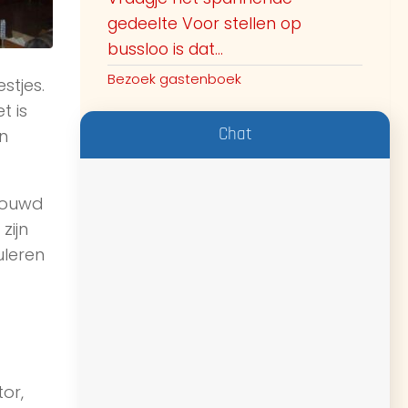
gedeelte Voor stellen op
bussloo is dat...
Bezoek gastenboek
stjes.
t is
Chat
n
bouwd
zijn
uleren
or,