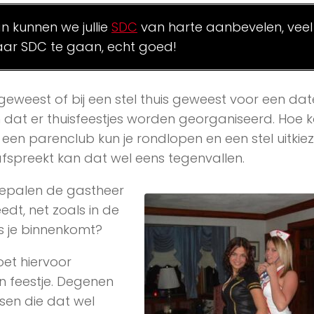
an kunnen we jullie
SDC
van harte aanbevelen, veel
ar SDC te gaan, echt goed!
 geweest of bij een stel thuis geweest voor een date.
at er thuisfeestjes worden georganiseerd. Hoe k
j een parenclub kun je rondlopen en een stel uitkie
op 1 afspreekt kan dat wel eens tegenvallen.
 Bepalen de gastheer
dt, net zoals in de
s je binnenkomt?
oet hiervoor
n feestje. Degenen
sen die dat wel