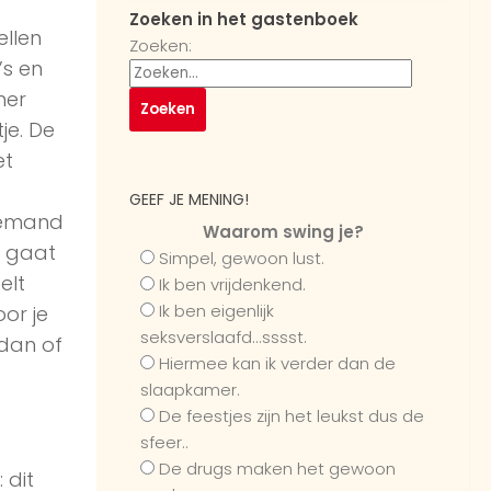
Zoeken in het gastenboek
ellen
Zoeken:
’s en
mer
je. De
et
.
GEEF JE MENING!
 iemand
Waarom swing je?
a gaat
Simpel, gewoon lust.
elt
Ik ben vrijdenkend.
Ik ben eigenlijk
oor je
seksverslaafd...sssst.
dan of
Hiermee kan ik verder dan de
slaapkamer.
De feestjes zijn het leukst dus de
sfeer..
De drugs maken het gewoon
 dit