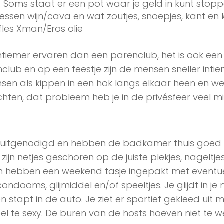
s. Soms staat er een pot waar je geld in kunt stopp
lessen wijn/cava en wat zoutjes, snoepjes, kant en 
fles Xman/Eros olie
ntiemer ervaren dan een parenclub, het is ook een
club en op een feestje zijn de mensen sneller inti
sen als kippen in een hok langs elkaar heen en w
hten, dat probleem heb je in de privésfeer veel mi
ijn uitgenodigd en hebben de badkamer thuis goed
zijn netjes geschoren op de juiste plekjes, nageltje
n hebben een weekend tasje ingepakt met eventu
 condooms, glijmiddel en/of speeltjes. Je glijdt in je
 stapt in de auto. Je ziet er sportief gekleed uit 
eel te sexy. De buren van de hosts hoeven niet te 