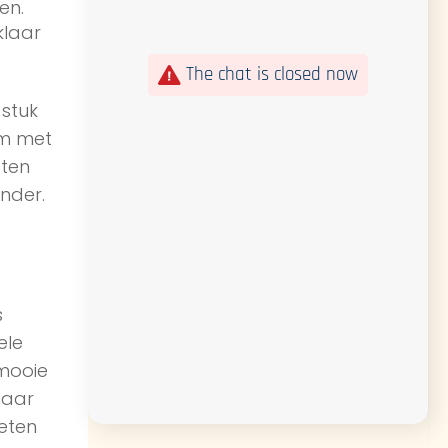
en.
klaar
The chat is closed now
 stuk
em met
eten
nder.
s
ele
 mooie
maar
weten