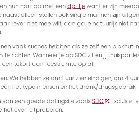
en hun hart op met een
dp-tje
want er zijn meerd
 naast alleen stellen ook single mannen zijn uitge
r liever niet mee wilt, dan ga je natuurlijk niet n
.
nnen vaak succes hebben als ze zelf een blokhut i
te richten. Wanneer je op SDC zit en jij thuispartie
een tekort aan feestruimte op af.
ggen. We hebben ze om 1 uur zien eindigen, om 4 uu
feer, het type mensen en het drank/drugsgebruik.
en van een goede datingsite zoals
SDC
. Exclusief v
e het even uitproberen.