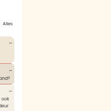
Alles
Wissel
...
deze
metabox.
Wissel
...
deze
land?
metabox.
Wissel
...
deze
 ook
metabox.
 deur