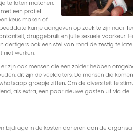
je te laten matchen.
 met een profiel
l een keus maken of
 of speeddate kun je aangeven op zoek te zijn naar fee
ontaniteit, druggebruik en jullie sexuele voorkeur. He
 dertigers ook een stel van rond de zestig te late
t niet werken.
n er zijn ook mensen die een zolder hebben omge
houden, dit zijn de veeldaters. De mensen die komen 
hatsapp groepje zitten. Om de diversiteit te stim
nd, als extra, een paar nieuwe gasten uit via de
n bijdrage in de kosten doneren aan de organisat