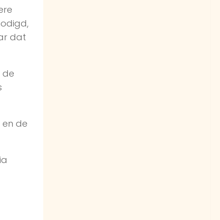
ere
nodigd,
aar dat
n de
s
r en de
ia