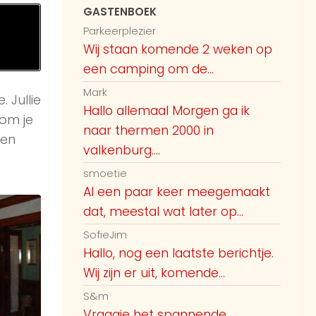
GASTENBOEK
Parkeerplezier
Wij staan komende 2 weken op
een camping om de...
Mark
 Jullie
Hallo allemaal Morgen ga ik
om je
naar thermen 2000 in
zen
valkenburg....
smoetie
Al een paar keer meegemaakt
dat, meestal wat later op...
SofieJim
Hallo, nog een laatste berichtje.
Wij zijn er uit, komende...
S&m
Vraagje het spannende