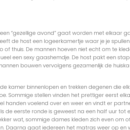
 een “gezellige avond” gaat worden met elkaar g
ft de host een logeerkamertje waar je je spullen 
to of thuis. De mannen hoeven niet echt om te kle
ueel een sexy gaashemdje. De host pakt een stap
 mannen bouwen vervolgens gezamenlijk de huisk
 kamer binnenlopen en trekken degenen die elk
e. Sommige stellen vinden het prettiger eerst elk
l handen voelend over en weer en vindt er partne
Als de eerste ronde is geweest na een half uur tot 
ekker wat, sommige dames kleden zich even om o
n. Daarna gaat iedereen het matras weer op en w