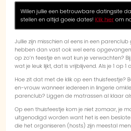
Willen jullie een betrouwbare datingsite d
stellen en altijd goeie dates!
Klik hier
om na
Jullie zijn misschien al eens in een parenclub
hebben dan vast ook wel eens opgevangen d
op zo’n feestje en wat kun je verwachten? Bi
wat je leuk lijkt, dat is vrijblijvend. Als je 1 
Hoe zit dat met de klik op een thuisfeestje?
en-vrouw wanneer iedereen in lingerie omklee
parenclub? Liggen de matrassen al klaar al
Op een thuisfeestje kom je niet zomaar, je m
uitgenodigd worden want het is een beslote
die het organiseren (hosts) zijn meestal men