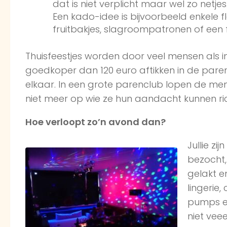
dat is niet verplicht maar wel zo netje
Een kado-idee is bijvoorbeeld enkele f
fruitbakjes, slagroompatronen of een 
Thuisfeestjes worden door veel mensen als i
goedkoper dan 120 euro aftikken in de paren
elkaar. In een grote parenclub lopen de men
niet meer op wie ze hun aandacht kunnen ric
Hoe verloopt zo’n avond dan?
Jullie z
bezocht, 
gelakt e
lingerie,
pumps en
niet vee