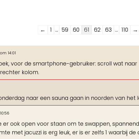
Navigatie
←
1
...
59
60
61
62
63
...
110
→
door
de
om
14:01
gastenboek-
boek, voor de smartphone-gebruiker: scroll wat naar
lijst
 rechter kolom.
donderdag naar een sauna gaan in noorden van het 
10:56
ie er ook open voor staan om te swappen, spannend
te met jacuzzi is erg leuk, er is er zelfs 1 waarbij de