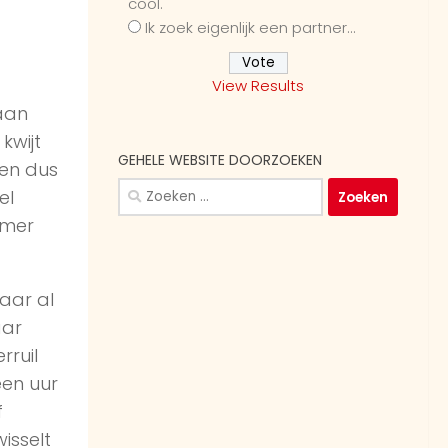
cool.
Ik zoek eigenlijk een partner...
View Results
aan
kwijt
GEHELE WEBSITE DOORZOEKEN
den dus
Zoeken
el
naar:
amer
aar al
aar
rruil
een uur
f
isselt