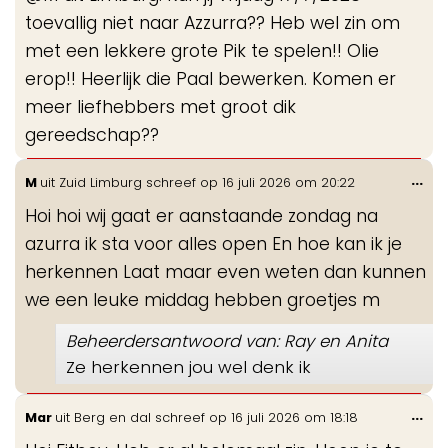
toevallig niet naar Azzurra?? Heb wel zin om
met een lekkere grote Pik te spelen!! Olie
erop!! Heerlijk die Paal bewerken. Komen er
meer liefhebbers met groot dik
gereedschap??
Wis
...
M
uit
Zuid Limburg
schreef op
16 juli 2026
om
20:22
de
Hoi hoi wij gaat er aanstaande zondag na
me
azurra ik sta voor alles open En hoe kan ik je
herkennen Laat maar even weten dan kunnen
we een leuke middag hebben groetjes m
Beheerdersantwoord van: Ray en Anita
Ze herkennen jou wel denk ik
Wis
...
Mar
uit
Berg en dal
schreef op
16 juli 2026
om
18:18
de