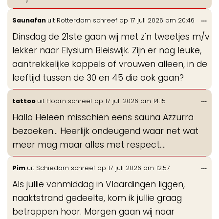
Wis
...
Saunafan
uit
Rotterdam
schreef op
17 juli 2026
om
20:46
de
Dinsdag de 21ste gaan wij met z'n tweetjes m/v
me
lekker naar Elysium Bleiswijk. Zijn er nog leuke,
aantrekkelijke koppels of vrouwen alleen, in de
leeftijd tussen de 30 en 45 die ook gaan?
Wis
...
tattoo
uit
Hoorn
schreef op
17 juli 2026
om
14:15
de
Hallo Heleen misschien eens sauna Azzurra
me
bezoeken... Heerlijk ondeugend waar net wat
meer mag maar alles met respect....
Wis
...
Pim
uit
Schiedam
schreef op
17 juli 2026
om
12:57
de
Als jullie vanmiddag in Vlaardingen liggen,
me
naaktstrand gedeelte, kom ik jullie graag
betrappen hoor. Morgen gaan wij naar