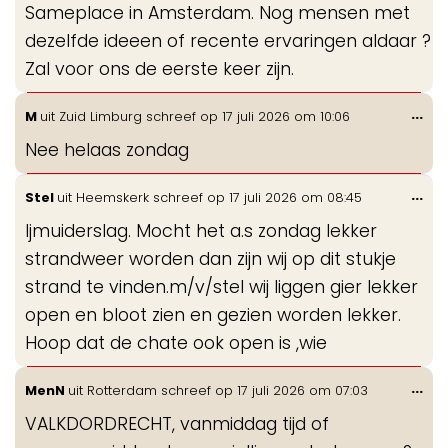
Sameplace in Amsterdam. Nog mensen met
dezelfde ideeen of recente ervaringen aldaar ?
Zal voor ons de eerste keer zijn.
Wis
...
M
uit
Zuid Limburg
schreef op
17 juli 2026
om
10:06
de
Nee helaas zondag
me
Wis
...
Stel
uit
Heemskerk
schreef op
17 juli 2026
om
08:45
de
Ijmuiderslag. Mocht het a.s zondag lekker
me
strandweer worden dan zijn wij op dit stukje
strand te vinden.m/v/stel wij liggen gier lekker
open en bloot zien en gezien worden lekker.
Hoop dat de chate ook open is ,wie
Wis
...
MenN
uit
Rotterdam
schreef op
17 juli 2026
om
07:03
de
VALKDORDRECHT, vanmiddag tijd of
me