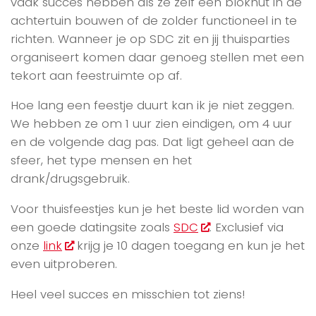
vaak succes hebben als ze zelf een blokhut in de
achtertuin bouwen of de zolder functioneel in te
richten. Wanneer je op SDC zit en jij thuisparties
organiseert komen daar genoeg stellen met een
tekort aan feestruimte op af.
Hoe lang een feestje duurt kan ik je niet zeggen.
We hebben ze om 1 uur zien eindigen, om 4 uur
en de volgende dag pas. Dat ligt geheel aan de
sfeer, het type mensen en het
drank/drugsgebruik.
Voor thuisfeestjes kun je het beste lid worden van
een goede datingsite zoals
SDC
. Exclusief via
onze
link
krijg je 10 dagen toegang en kun je het
even uitproberen.
Heel veel succes en misschien tot ziens!