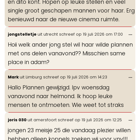
en dito kont. Hopen op leuke stellen en veel
single groot geschapen mannen voor haar. Erg
benieuwd naar de nieuwe cinema ruimte.
Wis
...
jongstelletje
uit
utrecht
schreef op
19 juli 2026
om
17:00
de
Hoii welk ander jong stel wil haar wilde plannen
me
met ons delen vanavond?? Misschien same
place in adam?
Wis
...
Mark
uit
Limburg
schreef op
19 juli 2026
om
14:23
de
Hallo Plannen gewijzigd. Ipv woensdag
me
vanavond naar helmond. Ik hoop leuke
mensen te ontmoeten. Wie weet tot straks
Wis
...
joris 030
uit
amersfoort
schreef op
19 juli 2026
om
12:25
de
jongen 23 meisje 25 die vandaag plezier willen
me
hebben alleen koppels zoeken wij voor vnv!!!