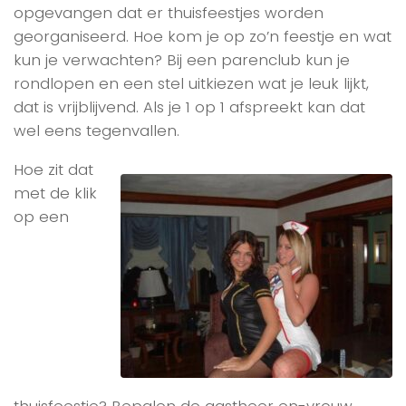
opgevangen dat er thuisfeestjes worden
georganiseerd. Hoe kom je op zo’n feestje en wat
kun je verwachten? Bij een parenclub kun je
rondlopen en een stel uitkiezen wat je leuk lijkt,
dat is vrijblijvend. Als je 1 op 1 afspreekt kan dat
wel eens tegenvallen.
Hoe zit dat
met de klik
op een
thuisfeestje? Bepalen de gastheer en-vrouw