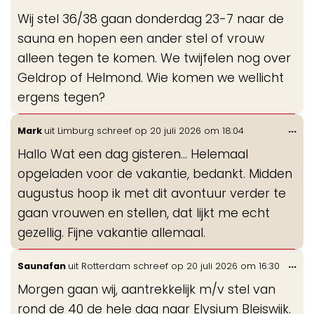
me
Wij stel 36/38 gaan donderdag 23-7 naar de
sauna en hopen een ander stel of vrouw
alleen tegen te komen. We twijfelen nog over
Geldrop of Helmond. Wie komen we wellicht
ergens tegen?
Wis
...
Mark
uit
Limburg
schreef op
20 juli 2026
om
18:04
de
Hallo Wat een dag gisteren... Helemaal
me
opgeladen voor de vakantie, bedankt. Midden
augustus hoop ik met dit avontuur verder te
gaan vrouwen en stellen, dat lijkt me echt
gezellig. Fijne vakantie allemaal.
Wis
...
Saunafan
uit
Rotterdam
schreef op
20 juli 2026
om
16:30
de
Morgen gaan wij, aantrekkelijk m/v stel van
me
rond de 40 de hele dag naar Elysium Bleiswijk.