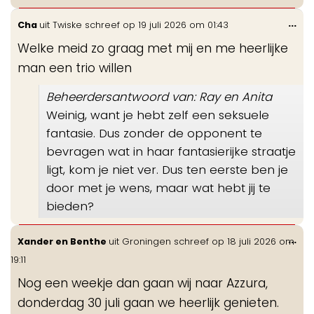
Wis
...
Cha
uit
Twiske
schreef op
19 juli 2026
om
01:43
de
Welke meid zo graag met mij en me heerlijke
me
man een trio willen
Beheerdersantwoord van: Ray en Anita
Weinig, want je hebt zelf een seksuele
fantasie. Dus zonder de opponent te
bevragen wat in haar fantasierijke straatje
ligt, kom je niet ver. Dus ten eerste ben je
door met je wens, maar wat hebt jij te
bieden?
Wis
...
Xander en Benthe
uit
Groningen
schreef op
18 juli 2026
om
de
19:11
me
Nog een weekje dan gaan wij naar Azzura,
donderdag 30 juli gaan we heerlijk genieten.