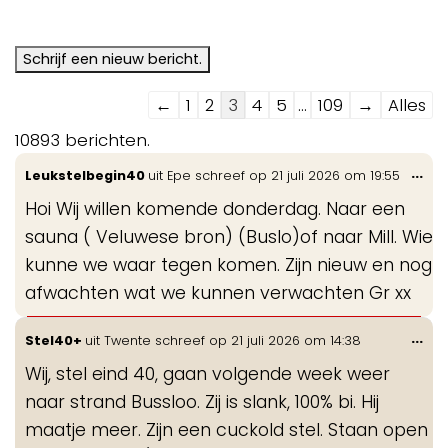
Navigatie
←
1
2
3
4
5
...
109
→
Alles
door
10893 berichten.
de
Wis
...
Leukstelbegin40
uit
Epe
schreef op
21 juli 2026
om
19:55
gastenboek-
de
lijst
Hoi Wij willen komende donderdag. Naar een
me
sauna ( Veluwese bron) (Buslo)of naar Mill. Wie
kunne we waar tegen komen. Zijn nieuw en nog
afwachten wat we kunnen verwachten Gr xx
Wis
...
Stel40+
uit
Twente
schreef op
21 juli 2026
om
14:38
de
Wij, stel eind 40, gaan volgende week weer
me
naar strand Bussloo. Zij is slank, 100% bi. Hij
maatje meer. Zijn een cuckold stel. Staan open