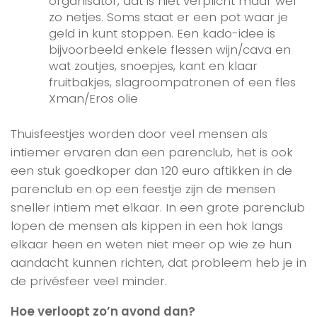
organisator, dat is niet verplicht maar wel
zo netjes. Soms staat er een pot waar je
geld in kunt stoppen. Een kado-idee is
bijvoorbeeld enkele flessen wijn/cava en
wat zoutjes, snoepjes, kant en klaar
fruitbakjes, slagroompatronen of een fles
Xman/Eros olie
Thuisfeestjes worden door veel mensen als
intiemer ervaren dan een parenclub, het is ook
een stuk goedkoper dan 120 euro aftikken in de
parenclub en op een feestje zijn de mensen
sneller intiem met elkaar. In een grote parenclub
lopen de mensen als kippen in een hok langs
elkaar heen en weten niet meer op wie ze hun
aandacht kunnen richten, dat probleem heb je in
de privésfeer veel minder.
Hoe verloopt zo’n avond dan?