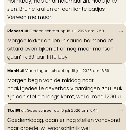
Hoi Fitboy, Heb er al helemaal zin. Hoop je te
me
zien. Bruine krullen en een lichte badjas.
Verwen me maar.
Wis
...
Richard
uit
Geleen
schreef op
16 juli 2026
om
17:50
de
Morgen lekker chillen in sauna helmond of
me
sittard even kijken of er nog meer mensen
gaan?.ik 39 jaar fitte boy
Wis
...
MenN
uit
Vlaardingen
schreef op
16 juli 2026
om
16:56
de
Morgen begin van de middag naar
me
naaktgedeelte oeverbos vlaardingen, zou leuk
zijn een stel die langs komt, wel al rond 12.30 u
Wis
...
Stel88
uit
Goes
schreef op
16 juli 2026
om
16:44
de
Goedemiddag, gaan er nog stellen vanavond
me
naar groede, wij waarschijnlijk wel.