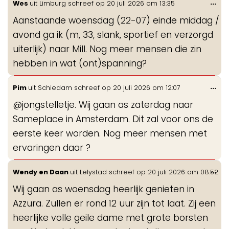
Wis
...
Wes
uit
Limburg
schreef op
20 juli 2026
om
13:35
de
Aanstaande woensdag (22-07) einde middag /
me
avond ga ik (m, 33, slank, sportief en verzorgd
uiterlijk) naar Mill. Nog meer mensen die zin
hebben in wat (ont)spanning?
Wis
...
Pim
uit
Schiedam
schreef op
20 juli 2026
om
12:07
de
@jongstelletje. Wij gaan as zaterdag naar
me
Sameplace in Amsterdam. Dit zal voor ons de
eerste keer worden. Nog meer mensen met
ervaringen daar ?
Wis
...
Wendy en Daan
uit
Lelystad
schreef op
20 juli 2026
om
08:52
de
Wij gaan as woensdag heerlijk genieten in
me
Azzura. Zullen er rond 12 uur zijn tot laat. Zij een
heerlijke volle geile dame met grote borsten