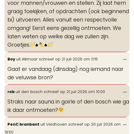
voor mannen/vrouwen en stellen. Zij laat hem
graag toekijken, of opdrachten (ook beginnend
bi) uitvoeren. Alles vanuit een respectvolle
omgang! Eerst eens gezellig ontmoeten. We
laten weten op welke dag we zullen zijn.
Groetjes
♠️
♠️
Wis
...
Boy
uit
Alkmaar
schreef op
21 juli 2026
om
11:15
de
Gaat er vandaag (dinsdag) nog iemand naar
me
de veluwse bron?
Wis
...
rob
uit
den bosch
schreef op
21 juli 2026
om
10:00
de
Straks naar sauna in goirle of den bosch wie ga
me
ik daar ontmoeten?
Wis
...
PenC branbant
uit
Veldhoven
schreef op
20 juli 2026
om
de
19:50