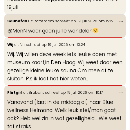
19juli
Wis
...
Saunafan
uit
Rotterdam
schreef op
19 juli 2026
om
12:12
de
@MenN waar gaan jullie wandelen
me
Wis
...
Wij
uit
Nh
schreef op
19 juli 2026
om
10:24
de
Wij. Wij willen deze week iets leuke doen met
me
museum kaart,in Den Haag. Wij weet daar een
gezellige kleine leuke sauna Om mee af te
sluiten. P.s ik laat het hier weten..
Wis
...
Flirtgirl
uit
Brabant
schreef op
19 juli 2026
om
10:17
de
Vanavond (laat in de middag al) naar Blue
me
wellness Helmond. Welk leuk stel/man gaat
ook? Heb wel zin in wat gezelligheid... Wie weet
tot straks