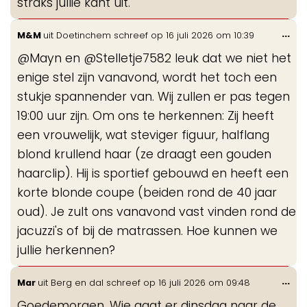
straks jullie kant uit.
Wis
...
M&M
uit
Doetinchem
schreef op
16 juli 2026
om
10:39
de
@Mayn en @Stelletje7582 leuk dat we niet het
me
enige stel zijn vanavond, wordt het toch een
stukje spannender van. Wij zullen er pas tegen
19:00 uur zijn. Om ons te herkennen: Zij heeft
een vrouwelijk, wat steviger figuur, halflang
blond krullend haar (ze draagt een gouden
haarclip). Hij is sportief gebouwd en heeft een
korte blonde coupe (beiden rond de 40 jaar
oud). Je zult ons vanavond vast vinden rond de
jacuzzi's of bij de matrassen. Hoe kunnen we
jullie herkennen?
Wis
...
Mar
uit
Berg en dal
schreef op
16 juli 2026
om
09:48
de
Goedemorgen, Wie gaat er dinsdag naar de