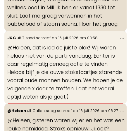
me
wellnes boot in Mill. Ik ben er vanaf 1330 tot
sluit. Laat me graag verwennen in het
bubbelbad of stoom sauna. Hoor het graag.
Wis
...
J&C
uit
T zand
schreef op
16 juli 2026
om
08:58
de
@Heleen, dat is idd de juiste plek! Wij waren
me
helaas niet van de partij vandaag. Echter is
daar regelmatig genoeg actie te vinden.
Helaas blijf je die ouwe stokstaartjes starende
vooral oude mannen houden. We hopen je de
volgende x daar te treffen. Laat het vooral
optijd weten als je gaat;)
Wis
...
@Heleen
uit
Callantsoog
schreef op
16 juli 2026
om
08:27
de
@Heleen, gisteren waren wij er en het was een
me
leuke namiddag. Straks opnieuw! Jij ook?