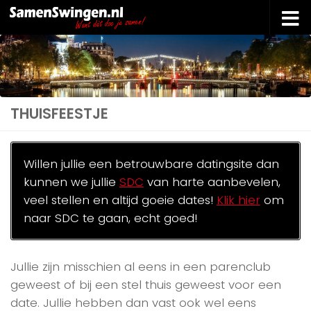
Doorgaan naar inhoud
THUISFEESTJE
Willen jullie een betrouwbare datingsite dan
kunnen we jullie
SDC
van harte aanbevelen,
veel stellen en altijd goeie dates!
Klik hier
om
naar SDC te gaan, echt goed!
Jullie zijn misschien al eens in een parenclub
geweest of bij een stel thuis geweest voor een
date. Jullie hebben dan vast ook wel eens