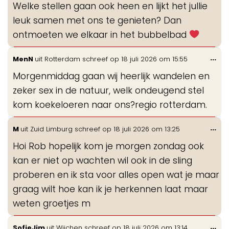
Welke stellen gaan ook heen en lijkt het jullie
leuk samen met ons te genieten? Dan
ontmoeten we elkaar in het bubbelbad
Wis
...
MenN
uit
Rotterdam
schreef op
18 juli 2026
om
15:55
de
Morgenmiddag gaan wij heerlijk wandelen en
me
zeker sex in de natuur, welk ondeugend stel
kom koekeloeren naar ons?regio rotterdam.
Wis
...
M
uit
Zuid Limburg
schreef op
18 juli 2026
om
13:25
de
Hoi Rob hopelijk kom je morgen zondag ook
me
kan er niet op wachten wil ook in de sling
proberen en ik sta voor alles open wat je maar
graag wilt hoe kan ik je herkennen laat maar
weten groetjes m
Wis
...
SofieJim
uit
Wijchen
schreef op
18 juli 2026
om
13:14