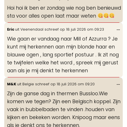
de
Hoi hoi ik ben er zondag wie nog ben benieuwd
me
sta voor alles open laat maar weten
Wis
...
Eric
uit
Veenendaal
schreef op
18 juli 2026
om
09:23
de
Wie gaan er vandaag naar Mill of Azzurra ? Je
me
kunt mij herkennen aan mijn blonde haar en
blauwe ogen , lang sportief postuur . Ik zit nog
te twijfelen welke het word , spreek mij gerust
aan als je mij denkt te herkennen
Wis
...
M&K
uit
Belgie
schreef op
18 juli 2026
om
09:20
de
Zijn de ganse dag in thermen Bussloo.Wie
me
komen we tegen? Zijn een Belgisch koppel. Zijn
vaak in bubbelbaden te vinden .houden van
kijken en bekeken worden. Knipoog maar eens
als je denkt ons te herkennen.