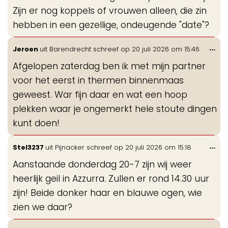
Zijn er nog koppels of vrouwen alleen, die zin
hebben in een gezellige, ondeugende "date"?
Wis
...
Jeroen
uit
Barendrecht
schreef op
20 juli 2026
om
15:46
de
Afgelopen zaterdag ben ik met mijn partner
me
voor het eerst in thermen binnenmaas
geweest. War fijn daar en wat een hoop
plekken waar je ongemerkt hele stoute dingen
kunt doen!
Wis
...
Stel3237
uit
Pijnacker
schreef op
20 juli 2026
om
15:18
de
Aanstaande donderdag 20-7 zijn wij weer
me
heerlijk geil in Azzurra. Zullen er rond 14.30 uur
zijn! Beide donker haar en blauwe ogen, wie
zien we daar?