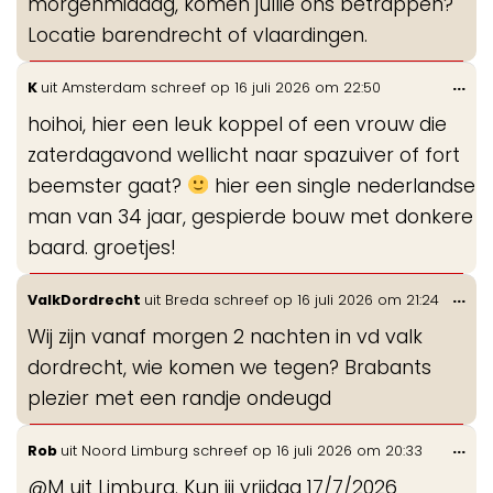
morgenmiddag, komen jullie ons betrappen?
Locatie barendrecht of vlaardingen.
Wis
...
K
uit
Amsterdam
schreef op
16 juli 2026
om
22:50
de
hoihoi, hier een leuk koppel of een vrouw die
me
zaterdagavond wellicht naar spazuiver of fort
beemster gaat?
hier een single nederlandse
man van 34 jaar, gespierde bouw met donkere
baard. groetjes!
Wis
...
ValkDordrecht
uit
Breda
schreef op
16 juli 2026
om
21:24
de
Wij zijn vanaf morgen 2 nachten in vd valk
me
dordrecht, wie komen we tegen? Brabants
plezier met een randje ondeugd
Wis
...
Rob
uit
Noord Limburg
schreef op
16 juli 2026
om
20:33
de
@M uit Limburg. Kun jij vrijdag 17/7/2026
me