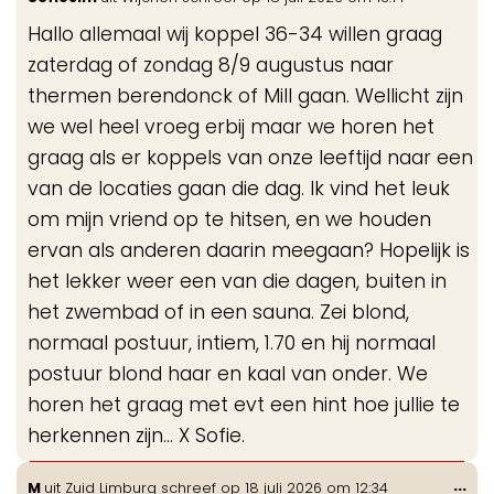
de
Hallo allemaal wij koppel 36-34 willen graag
me
zaterdag of zondag 8/9 augustus naar
thermen berendonck of Mill gaan. Wellicht zijn
we wel heel vroeg erbij maar we horen het
graag als er koppels van onze leeftijd naar een
van de locaties gaan die dag. Ik vind het leuk
om mijn vriend op te hitsen, en we houden
ervan als anderen daarin meegaan? Hopelijk is
het lekker weer een van die dagen, buiten in
het zwembad of in een sauna. Zei blond,
normaal postuur, intiem, 1.70 en hij normaal
postuur blond haar en kaal van onder. We
horen het graag met evt een hint hoe jullie te
herkennen zijn… X Sofie.
Wis
...
M
uit
Zuid Limburg
schreef op
18 juli 2026
om
12:34