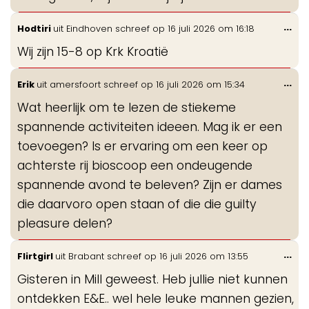
Wis
...
Hodtiri
uit
Eindhoven
schreef op
16 juli 2026
om
16:18
de
Wij zijn 15-8 op Krk Kroatië
me
Wis
...
Erik
uit
amersfoort
schreef op
16 juli 2026
om
15:34
de
Wat heerlijk om te lezen de stiekeme
me
spannende activiteiten ideeen. Mag ik er een
toevoegen? Is er ervaring om een keer op
achterste rij bioscoop een ondeugende
spannende avond te beleven? Zijn er dames
die daarvoro open staan of die die guilty
pleasure delen?
Wis
...
Flirtgirl
uit
Brabant
schreef op
16 juli 2026
om
13:55
de
Gisteren in Mill geweest. Heb jullie niet kunnen
me
ontdekken E&E.. wel hele leuke mannen gezien,