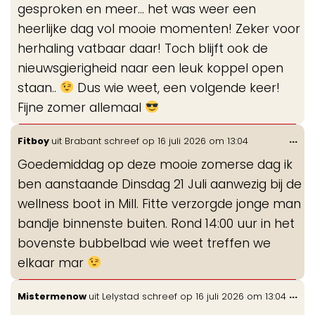
gesproken en meer... het was weer een
heerlijke dag vol mooie momenten! Zeker voor
herhaling vatbaar daar! Toch blijft ook de
nieuwsgierigheid naar een leuk koppel open
staan..
Dus wie weet, een volgende keer!
Fijne zomer allemaal
Wis
...
Fitboy
uit
Brabant
schreef op
16 juli 2026
om
13:04
de
Goedemiddag op deze mooie zomerse dag ik
me
ben aanstaande Dinsdag 21 Juli aanwezig bij de
wellness boot in Mill. Fitte verzorgde jonge man
bandje binnenste buiten. Rond 14:00 uur in het
bovenste bubbelbad wie weet treffen we
elkaar mar
Wis
...
Mistermenow
uit
Lelystad
schreef op
16 juli 2026
om
13:04
de