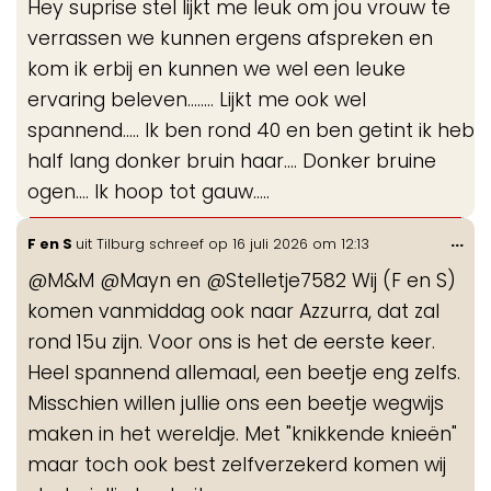
Hey suprise stel lijkt me leuk om jou vrouw te
me
verrassen we kunnen ergens afspreken en
kom ik erbij en kunnen we wel een leuke
ervaring beleven........ Lijkt me ook wel
spannend..... Ik ben rond 40 en ben getint ik heb
half lang donker bruin haar.... Donker bruine
ogen.... Ik hoop tot gauw.....
Wis
...
F en S
uit
Tilburg
schreef op
16 juli 2026
om
12:13
de
@M&M @Mayn en @Stelletje7582 Wij (F en S)
me
komen vanmiddag ook naar Azzurra, dat zal
rond 15u zijn. Voor ons is het de eerste keer.
Heel spannend allemaal, een beetje eng zelfs.
Misschien willen jullie ons een beetje wegwijs
maken in het wereldje. Met "knikkende knieën"
maar toch ook best zelfverzekerd komen wij