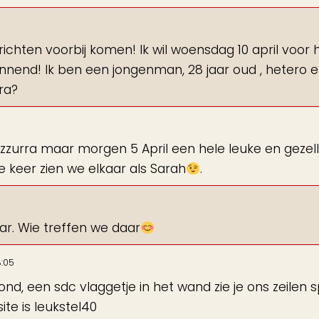
richten voorbij komen! Ik wil woensdag 10 april voor 
nnend! Ik ben een jongenman, 28 jaar oud , hetero 
ura?
 Azzurra maar morgen 5 April een hele leuke en gezell
e keer zien we elkaar als Sarah
.
jaar. Wie treffen we daar
8:05
ond, een sdc vlaggetje in het wand zie je ons zeilen 
te is leukstel40