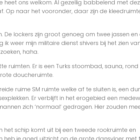
e heet ons welkom. Al gezellig babbelend met de
af. Op naar het vooronder, daar zijn de kleedruimt
oen. De lockers zijn groot genoeg om twee jassen en
g ik weer mijn militaire dienst shivers bij het zien va
 zoeken, haha.
tte ruimten. Er is een Turks stoombad, sauna, rond
rote doucheruimte.
breide ruime SM ruimte welke af te sluiten is, een d
sexplekken. Er verblijft in het erogebied een medew
e mannen zich ‘normaal’ gedragen. Hier zouden me
het schip komt uit bij een tweede rookruimte en
 heb je goed uitzicht op de grote dansvloer met