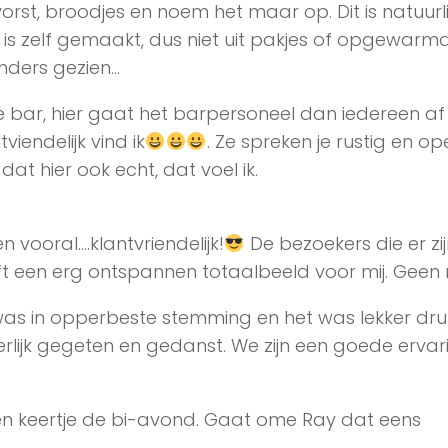
worst, broodjes en noem het maar op. Dit is natuurlij
is zelf gemaakt, dus niet uit pakjes of opgewarm
nders gezien…
 bar, hier gaat het barpersoneel dan iedereen a
iendelijk vind ik
. Ze spreken je rustig en op
at hier ook echt, dat voel ik.
en vooral….klantvriendelijk!
De bezoekers die er zij
 een erg ontspannen totaalbeeld voor mij. Geen r
as in opperbeste stemming en het was lekker dru
lijk gegeten en gedanst. We zijn een goede ervar
en keertje de bi-avond. Gaat ome Ray dat eens