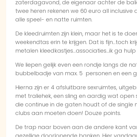
zaterdagavond, de eigenaar achter de bali
twee heren rekenen we 60 euro all inclusive 
alle speel- en natte ruimten.
De kleedruimten zijn klein, maar het is te d
weekendtas erin te krijgen. Dat is fijn…toch krij
metalen kleedkastjes…associaties…ik ga hulp
We liepen gelijk even een rondje langs de na
bubbelbadje van max. 5 personen en een g
Hierna zijn er 4 afsluitbare sexruimtes, uitge
met traliehek, een sling en aardig wat open 
die continue in de gaten houdt of de singl
clubs aan moeten doen! Douze points.
De trap naar boven aan de andere kant van 
gezellige doorlopende banken. Hier vandaan