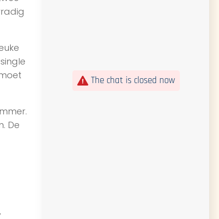
rradig
leuke
single
 moet
The chat is closed now
ummer.
n. De
,