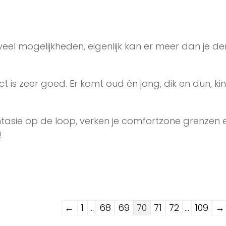
eel mogelijkheden, eigenlijk kan er meer dan je den
ct is zeer goed. Er komt oud én jong, dik en dun, ki
antasie op de loop, verken je comfortzone grenzen 
!
Navigatie
←
1
...
68
69
70
71
72
...
109
→
door