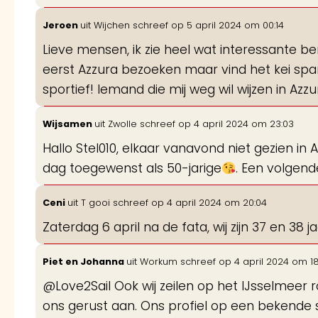
Jeroen
uit
Wijchen
schreef op
5 april 2024
om
00:14
Lieve mensen, ik zie heel wat interessante be
eerst Azzura bezoeken maar vind het kei spa
sportief! Iemand die mij weg wil wijzen in Azz
Wijsamen
uit
Zwolle
schreef op
4 april 2024
om
23:03
Hallo Stel010, elkaar vanavond niet gezien in
dag toegewenst als 50-jarige
. Een volgend
Ceni
uit
T gooi
schreef op
4 april 2024
om
20:04
Zaterdag 6 april na de fata, wij zijn 37 en 38 
Piet en Johanna
uit
Workum
schreef op
4 april 2024
om
1
@Love2Sail Ook wij zeilen op het IJsselmeer r
ons gerust aan. Ons profiel op een bekende si