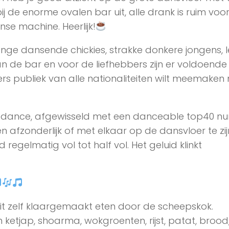
j de enorme ovalen bar uit, alle drank is ruim voo
se machine. Heerlijk!
onge dansende chickies, strakke donkere jongens, 
n de bar en voor de liefhebbers zijn er voldoende 
ers publiek van alle nationaliteiten wilt meemaken
en dance, afgewisseld met een danceable top40 n
 afzonderlijk of met elkaar op de dansvloer te zij
egelmatig vol tot half vol. Het geluid klinkt
it zelf klaargemaakt eten door de scheepskok.
etjap, shoarma, wokgroenten, rijst, patat, brood