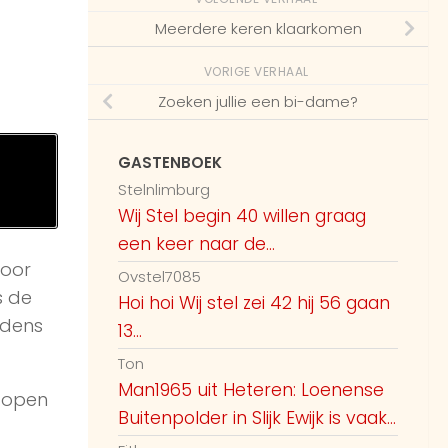
Meerdere keren klaarkomen
VORIGE VERHAAL
Zoeken jullie een bi-dame?
GASTENBOEK
Stelnlimburg
Wij Stel begin 40 willen graag
een keer naar de...
voor
Ovstel7085
s de
Hoi hoi Wij stel zei 42 hij 56 gaan
jdens
13...
Ton
Man1965 uit Heteren: Loenense
 open
Buitenpolder in Slijk Ewijk is vaak...