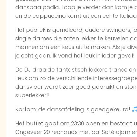
danspaalpodia. Loop je verder dan kom je bi
en de cappuccino komt uit een echte Italiaan
Het publiek is gemêleerd, oudere swingers, j
single dames die zaten lekker te keuvelen aa
mannen om een keus uit te maken. Als je div
je echt gaan. Ik vond het leuk in ieder geval!
De DJ draaide fantastisch lekkere trance 
Leuk om zo de verschillende interessegroepen
dansvloer wordt zeer goed gebruikt en stond r
superlekker!!
Kortom: de dansafdeling is goedgekeurd!
Het buffet gaat om 23:30 open en bestaat u
Ongeveer 20 rechauds met oa. Saté ajam en k