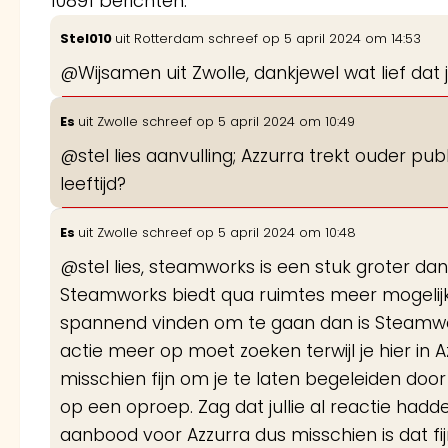
10891 berichten.
Stel010
uit
Rotterdam
schreef op
5 april 2024
om
14:53
@Wijsamen uit Zwolle, dankjewel wat lief dat
Es
uit
Zwolle
schreef op
5 april 2024
om
10:49
@stel lies aanvulling; Azzurra trekt ouder pub
leeftijd?
Es
uit
Zwolle
schreef op
5 april 2024
om
10:48
@stel lies, steamworks is een stuk groter dan
Steamworks biedt qua ruimtes meer mogelijkhe
spannend vinden om te gaan dan is Steamwor
actie meer op moet zoeken terwijl je hier in 
misschien fijn om je te laten begeleiden door
op een oproep. Zag dat jullie al reactie hadde
aanbood voor Azzurra dus misschien is dat fijn 