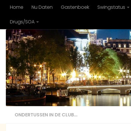
Home
Nu Daten
Gastenboek
Swingstatus
Doorgaan naar inhoud
Drugs/SOA
ONDERTUSSEN IN DE CLUB...