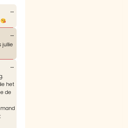
Wissel
...
deze
r
metabox.
Wissel
...
deze
jullie
metabox.
Wissel
...
deze
g.
metabox.
ie het
je de
 iemand
t