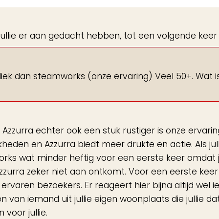
de
gastenboek-
 jullie er aan gedacht hebben, tot een volgende kee
lijst
liek dan steamworks (onze ervaring) Veel 50+. Wat is 
 Azzurra echter ook een stuk rustiger is onze ervarin
den en Azzurra biedt meer drukte en actie. Als jull
ks wat minder heftig voor een eerste keer omdat 
Azzurra zeker niet aan ontkomt. Voor een eerste keer
 ervaren bezoekers. Er reageert hier bijna altijd wel
n van iemand uit jullie eigen woonplaats die jullie da
voor jullie.