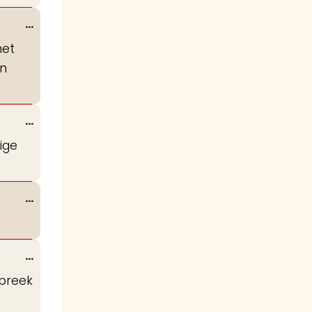
Wissel
...
deze
het
metabox.
en
Wissel
...
deze
ige
metabox.
Wissel
...
deze
metabox.
Wissel
...
deze
spreek
metabox.