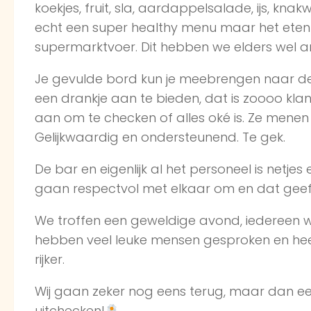
koekjes, fruit, sla, aardappelsalade, ijs, knak
echt een super healthy menu maar het eten 
supermarktvoer. Dit hebben we elders wel a
Je gevulde bord kun je meebrengen naar de
een drankje aan te bieden, dat is zoooo klantv
aan om te checken of alles oké is. Ze menen d
Gelijkwaardig en ondersteunend. Te gek.
De bar en eigenlijk al het personeel is netjes 
gaan respectvol met elkaar om en dat geeft
We troffen een geweldige avond, iedereen w
hebben veel leuke mensen gesproken en heer
rijker.
Wij gaan zeker nog eens terug, maar dan e
uitchecken!