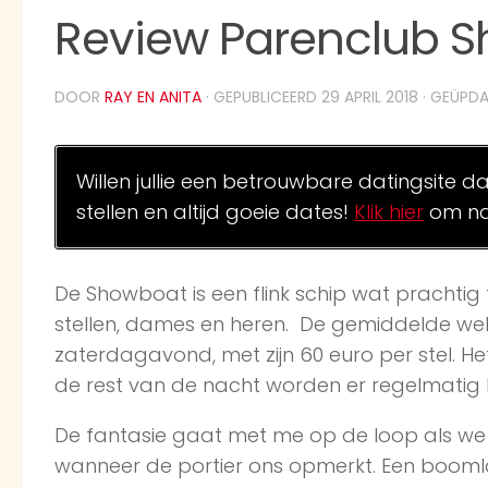
Review Parenclub S
DOOR
RAY EN ANITA
· GEPUBLICEERD
29 APRIL 2018
· GEÜPD
Willen jullie een betrouwbare datingsite d
stellen en altijd goeie dates!
Klik hier
om na
De Showboat is een flink schip wat prachtig 
stellen, dames en heren. De gemiddelde weke
zaterdagavond, met zijn 60 euro per stel. Het
de rest van de nacht worden er regelmatig ha
De fantasie gaat met me op de loop als we
wanneer de portier ons opmerkt. Een booml