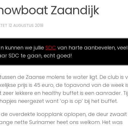
howboat Zaandijk
ATET
12 AUGUSTUS 2018
an kunnen we jullie
SDC
van harte aanbevelen, veel
ar SDC te gaan, echt goed!
tussen de Zaanse molens te water ligt. De club is 
lijkse prijs is 45 euro, de topavond van de week i
 zeer lekkere en healthy buffet is een aanrader. Ti
pjes neergezet want ‘op is op’ bij het buffet.
 de overdekte loopplank oplopen, de deur zwaait
ange nette Surinamer heet ons welkom. Het was