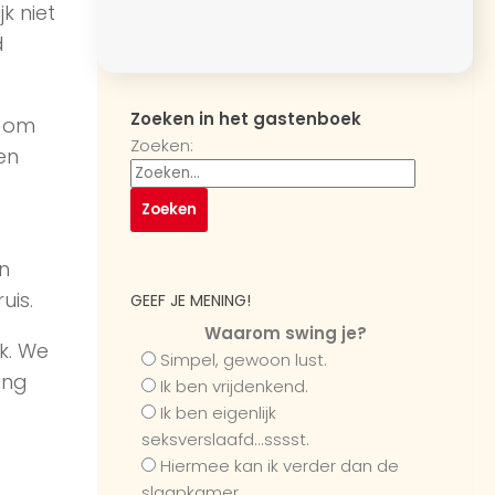
k niet
d
Zoeken in het gastenboek
f om
Zoeken:
en
n
uis.
GEEF JE MENING!
Waarom swing je?
k. We
Simpel, gewoon lust.
ing
Ik ben vrijdenkend.
Ik ben eigenlijk
seksverslaafd...sssst.
Hiermee kan ik verder dan de
slaapkamer.