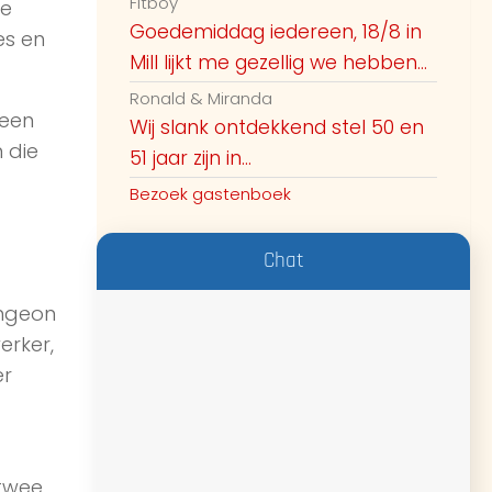
Fitboy
ze
Goedemiddag iedereen, 18/8 in
es en
Mill lijkt me gezellig we hebben...
Ronald & Miranda
 een
Wij slank ontdekkend stel 50 en
n die
51 jaar zijn in...
Bezoek gastenboek
Chat
ungeon
erker,
er
 twee