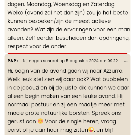
dagen. Maandag, Woensdag en Zaterdag.
Welke (avond zal het dan zijn) zou je het beste
kunnen bezoeken/zijn de meest actieve
avonden? Wat zijn de ervaringen voor een man
alleen. Zelf eerder bescheiden dan opdringerig,
respect voor de ander.
Wis
...
P&P
uit
Nijmegen
schreef op
5 augustus 2024
om
09:22
de
Hi, begin van de avond gaan wij naar Azzurra.
me
Welk leuk stel zien wij daar ook? Wat bubbelen
in de jaccuzi en bij de juiste klik kunnen we daar
al een begin maken van een leuke avond. Hij
normaal postuur en zij een maatje meer met
mooie grote natuurlijke borsten. Spreek ons
gerust aan
Voor de single heren, vraag
eerst of je aan haar mag zitten
, en blijf