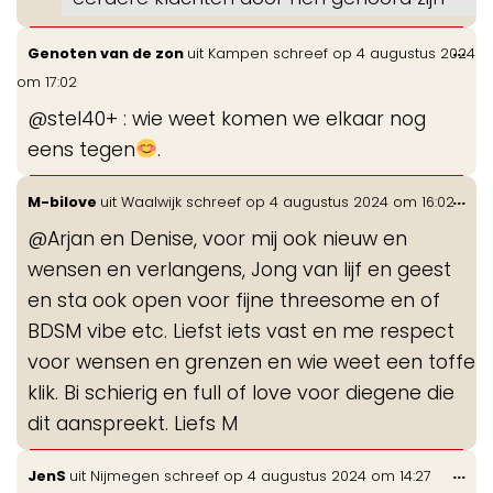
Wis
...
Genoten van de zon
uit
Kampen
schreef op
4 augustus 2024
de
om
17:02
me
@stel40+ : wie weet komen we elkaar nog
eens tegen
.
Wis
...
M-bilove
uit
Waalwijk
schreef op
4 augustus 2024
om
16:02
de
@Arjan en Denise, voor mij ook nieuw en
me
wensen en verlangens, Jong van lijf en geest
en sta ook open voor fijne threesome en of
BDSM vibe etc. Liefst iets vast en me respect
voor wensen en grenzen en wie weet een toffe
klik. Bi schierig en full of love voor diegene die
dit aanspreekt. Liefs M
Wis
...
JenS
uit
Nijmegen
schreef op
4 augustus 2024
om
14:27