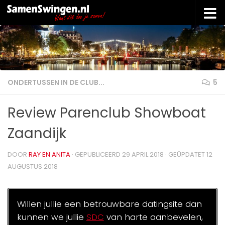
Doorgaan naar inhoud
ONDERTUSSEN IN DE CLUB...
5
Review Parenclub Showboat
Zaandijk
DOOR
RAY EN ANITA
· GEPUBLICEERD
29 APRIL 2018
· GEÜPDATET
12
AUGUSTUS 2018
Willen jullie een betrouwbare datingsite dan
kunnen we jullie
SDC
van harte aanbevelen,