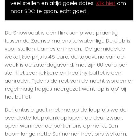
veel stellen en altijd goeie dates!
Klik hier
om
naar SDC te gaan, echt goed!
De Showboat is een flink schip wat prachtig
tussen de Zaanse molens te water ligt. De club is
voor stellen, dames en heren. De gemiddelde
wekelijkse prijs is 45 euro, de topavond van de
week is de zaterdagavond, met zijn 60 euro per
stel. Het zeer lekkere en healthy buffet is een
aanrader. Tijdens de rest van de nacht worden er
regelmatig hapjes neergezet want ‘op is op’ bij
het buffet.
De fantasie gaat met me op de loop als we de
overdekte loopplank oplopen, de deur zwaait
open wanneer de portier ons opmerkt. Een
boomlange nette Surinamer heet ons welkom.