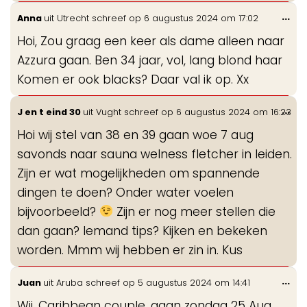
Wis
...
Anna
uit
Utrecht
schreef op
6 augustus 2024
om
17:02
de
Hoi, Zou graag een keer als dame alleen naar
me
Azzura gaan. Ben 34 jaar, vol, lang blond haar
Komen er ook blacks? Daar val ik op. Xx
Wis
...
J en t eind 30
uit
Vught
schreef op
6 augustus 2024
om
16:23
de
Hoi wij stel van 38 en 39 gaan woe 7 aug
me
savonds naar sauna welness fletcher in leiden.
Zijn er wat mogelijkheden om spannende
dingen te doen? Onder water voelen
bijvoorbeeld?
Zijn er nog meer stellen die
dan gaan? Iemand tips? Kijken en bekeken
worden. Mmm wij hebben er zin in. Kus
Wis
...
Juan
uit
Aruba
schreef op
5 augustus 2024
om
14:41
de
Wij, Caribbean couple, gaan zondag 25 Aug,