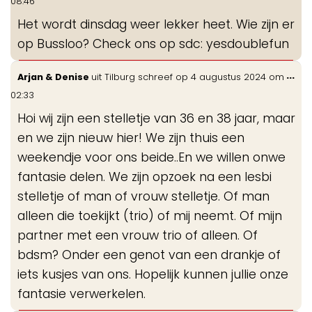
08:46
me
Het wordt dinsdag weer lekker heet. Wie zijn er
op Bussloo? Check ons op sdc: yesdoublefun
Wis
...
Arjan & Denise
uit
Tilburg
schreef op
4 augustus 2024
om
de
02:33
me
Hoi wij zijn een stelletje van 36 en 38 jaar, maar
en we zijn nieuw hier! We zijn thuis een
weekendje voor ons beide..En we willen onwe
fantasie delen. We zijn opzoek na een lesbi
stelletje of man of vrouw stelletje. Of man
alleen die toekijkt (trio) of mij neemt. Of mijn
partner met een vrouw trio of alleen. Of
bdsm? Onder een genot van een drankje of
iets kusjes van ons. Hopelijk kunnen jullie onze
fantasie verwerkelen.