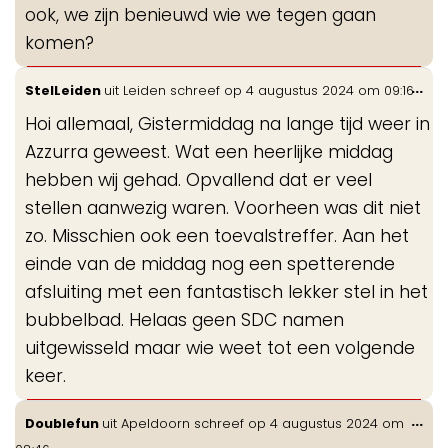
ook, we zijn benieuwd wie we tegen gaan
komen?
Wis
...
StelLeiden
uit
Leiden
schreef op
4 augustus 2024
om
09:16
de
Hoi allemaal, Gistermiddag na lange tijd weer in
me
Azzurra geweest. Wat een heerlijke middag
hebben wij gehad. Opvallend dat er veel
stellen aanwezig waren. Voorheen was dit niet
zo. Misschien ook een toevalstreffer. Aan het
einde van de middag nog een spetterende
afsluiting met een fantastisch lekker stel in het
bubbelbad. Helaas geen SDC namen
uitgewisseld maar wie weet tot een volgende
keer.
Wis
...
Doublefun
uit
Apeldoorn
schreef op
4 augustus 2024
om
de