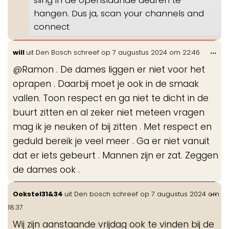
hangen. Dus ja, scan your channels and
connect
Wis
...
will
uit
Den Bosch
schreef op
7 augustus 2024
om
22:46
de
@Ramon . De dames liggen er niet voor het
me
oprapen . Daarbij moet je ook in de smaak
vallen. Toon respect en ga niet te dicht in de
buurt zitten en al zeker niet meteen vragen
mag ik je neuken of bij zitten . Met respect en
geduld bereik je veel meer . Ga er niet vanuit
dat er iets gebeurt . Mannen zijn er zat. Zeggen
de dames ook .
Wis
...
Ookstel31&34
uit
Den bosch
schreef op
7 augustus 2024
om
de
18:37
me
Wij zijn aanstaande vrijdag ook te vinden bij de