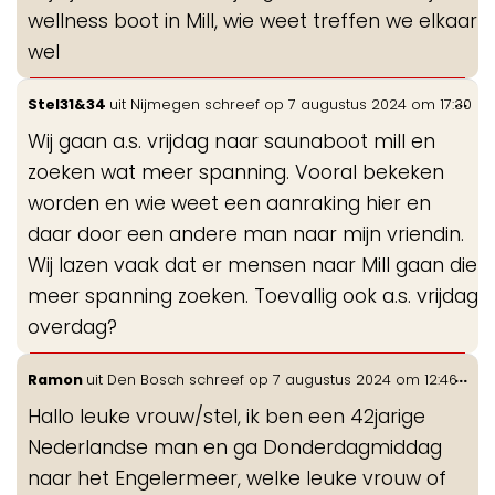
wellness boot in Mill, wie weet treffen we elkaar
wel
Wis
...
Stel31&34
uit
Nijmegen
schreef op
7 augustus 2024
om
17:30
de
Wij gaan a.s. vrijdag naar saunaboot mill en
me
zoeken wat meer spanning. Vooral bekeken
worden en wie weet een aanraking hier en
daar door een andere man naar mijn vriendin.
Wij lazen vaak dat er mensen naar Mill gaan die
meer spanning zoeken. Toevallig ook a.s. vrijdag
overdag?
Wis
...
Ramon
uit
Den Bosch
schreef op
7 augustus 2024
om
12:46
de
Hallo leuke vrouw/stel, ik ben een 42jarige
me
Nederlandse man en ga Donderdagmiddag
naar het Engelermeer, welke leuke vrouw of