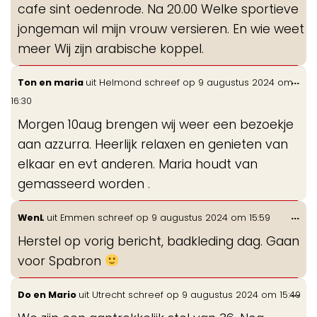
cafe sint oedenrode. Na 20.00 Welke sportieve
jongeman wil mijn vrouw versieren. En wie weet
meer Wij zijn arabische koppel.
Wis
...
Ton en maria
uit
Helmond
schreef op
9 augustus 2024
om
de
16:30
me
Morgen 10aug brengen wij weer een bezoekje
aan azzurra. Heerlijk relaxen en genieten van
elkaar en evt anderen. Maria houdt van
gemasseerd worden .
Wis
...
WenL
uit
Emmen
schreef op
9 augustus 2024
om
15:59
de
Herstel op vorig bericht, badkleding dag. Gaan
me
voor Spabron
Wis
...
Do en Mario
uit
Utrecht
schreef op
9 augustus 2024
om
15:49
de