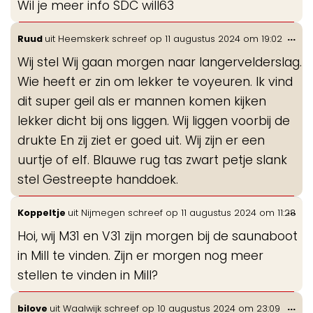
Wil je meer info SDC will63
Wis
...
Ruud
uit
Heemskerk
schreef op
11 augustus 2024
om
19:02
de
Wij stel Wij gaan morgen naar langervelderslag.
me
Wie heeft er zin om lekker te voyeuren. Ik vind
dit super geil als er mannen komen kijken
lekker dicht bij ons liggen. Wij liggen voorbij de
drukte En zij ziet er goed uit. Wij zijn er een
uurtje of elf. Blauwe rug tas zwart petje slank
stel Gestreepte handdoek.
Wis
...
Koppeltje
uit
Nijmegen
schreef op
11 augustus 2024
om
11:28
de
Hoi, wij M31 en V31 zijn morgen bij de saunaboot
me
in Mill te vinden. Zijn er morgen nog meer
stellen te vinden in Mill?
Wis
...
bilove
uit
Waalwijk
schreef op
10 augustus 2024
om
23:09