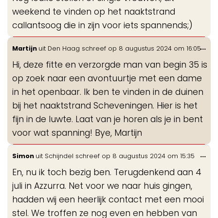
me
weekend te vinden op het naaktstrand
callantsoog die in zijn voor iets spannends;)
Wis
...
Martijn
uit
Den Haag
schreef op
8 augustus 2024
om
16:05
de
Hi, deze fitte en verzorgde man van begin 35 is
me
op zoek naar een avontuurtje met een dame
in het openbaar. Ik ben te vinden in de duinen
bij het naaktstrand Scheveningen. Hier is het
fijn in de luwte. Laat van je horen als je in bent
voor wat spanning! Bye, Martijn
Wis
...
Simon
uit
Schijndel
schreef op
8 augustus 2024
om
15:35
de
En, nu ik toch bezig ben. Terugdenkend aan 4
me
juli in Azzurra. Net voor we naar huis gingen,
hadden wij een heerlijk contact met een mooi
stel. We troffen ze nog even en hebben van