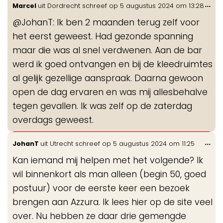
Wis
...
Marcel
uit
Dordrecht
schreef op
5 augustus 2024
om
13:28
de
@JohanT: Ik ben 2 maanden terug zelf voor
me
het eerst geweest. Had gezonde spanning
maar die was al snel verdwenen. Aan de bar
werd ik goed ontvangen en bij de kleedruimtes
al gelijk gezellige aanspraak. Daarna gewoon
open de dag ervaren en was mij allesbehalve
tegen gevallen. Ik was zelf op de zaterdag
overdags geweest.
Wis
...
JohanT
uit
Utrecht
schreef op
5 augustus 2024
om
11:25
de
Kan iemand mij helpen met het volgende? Ik
me
wil binnenkort als man alleen (begin 50, goed
postuur) voor de eerste keer een bezoek
brengen aan Azzura. Ik lees hier op de site veel
over. Nu hebben ze daar drie gemengde