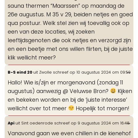
sauna thermen “Maarssen” op maandag de
26e augustus. M 35 v 29, beiden netjes en goed
qua postuur. Welk stel zien wij toevallig ook op
een van deze locaties, wij zoeken
leeftijdsgenoten die ook netjes en verzorgd zijn
en een beetje met ons willen flirten, bij de juiste
klik wellicht meer?
Wis
...
B-S eind 20
uit
Zwolle
schreef op
10 augustus 2024
om
09:59
de
Hallo! Wie is/zijn er morgenavond (zondag 11
me
augustus) aanwezig @ Veluwse Bron?
Kijken
en bekeken worden en bij de ‘juiste interesse’
wellicht over tot meer
Hopelijk tot morgen!
Wis
...
Api
uit
Sint oedenrode
schreef op
9 augustus 2024
om
16:48
de
Vanavond gaan we even chillen in de kienehof
me