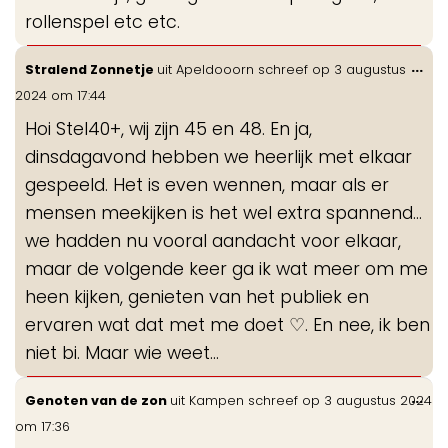
rollenspel etc etc.
Wis
...
Stralend Zonnetje
uit
Apeldooorn
schreef op
3 augustus
de
2024
om
17:44
me
Hoi Stel40+, wij zijn 45 en 48. En ja,
dinsdagavond hebben we heerlijk met elkaar
gespeeld. Het is even wennen, maar als er
mensen meekijken is het wel extra spannend...
we hadden nu vooral aandacht voor elkaar,
maar de volgende keer ga ik wat meer om me
heen kijken, genieten van het publiek en
ervaren wat dat met me doet ♡. En nee, ik ben
niet bi. Maar wie weet...
Wis
...
Genoten van de zon
uit
Kampen
schreef op
3 augustus 2024
de
om
17:36
me