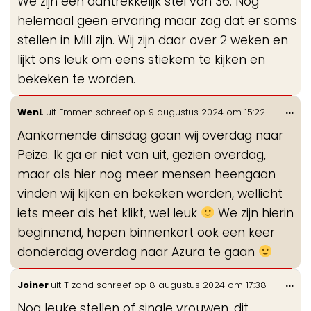
We zijn een aantrekkelijk stel van 36. Nog
me
helemaal geen ervaring maar zag dat er soms
stellen in Mill zijn. Wij zijn daar over 2 weken en
lijkt ons leuk om eens stiekem te kijken en
bekeken te worden.
Wis
...
WenL
uit
Emmen
schreef op
9 augustus 2024
om
15:22
de
Aankomende dinsdag gaan wij overdag naar
me
Peize. Ik ga er niet van uit, gezien overdag,
maar als hier nog meer mensen heengaan
vinden wij kijken en bekeken worden, wellicht
iets meer als het klikt, wel leuk
We zijn hierin
beginnend, hopen binnenkort ook een keer
donderdag overdag naar Azura te gaan
Wis
...
Joiner
uit
T zand
schreef op
8 augustus 2024
om
17:38
de
Nog leuke stellen of single vrouwen, dit