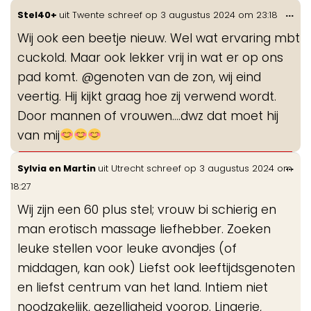
Wis
...
Stel40+
uit
Twente
schreef op
3 augustus 2024
om
23:18
de
Wij ook een beetje nieuw. Wel wat ervaring mbt
me
cuckold. Maar ook lekker vrij in wat er op ons
pad komt. @genoten van de zon, wij eind
veertig. Hij kijkt graag hoe zij verwend wordt.
Door mannen of vrouwen....dwz dat moet hij
van mij
Wis
...
Sylvia en Martin
uit
Utrecht
schreef op
3 augustus 2024
om
de
18:27
me
Wij zijn een 60 plus stel; vrouw bi schierig en
man erotisch massage liefhebber. Zoeken
leuke stellen voor leuke avondjes (of
middagen, kan ook) Liefst ook leeftijdsgenoten
en liefst centrum van het land. Intiem niet
noodzakelijk, gezelligheid voorop. Lingerie,