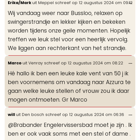
Wis
...
Erika/Mark
uit
Meppel
schreef op
12 augustus 2024
om
09:12
gastenboek-
de
lijst
Wij vandaag weer naar Bussloo, relaxen op
me
swingerstrandje en lekker kijken en bekeken
worden tijdens onze geile momenten. Hopelijk
treffen we leuk stel voor een heerlijk vervolg.
We liggen aan rechterkant van het strandje.
Wis
...
Marco
uit
Venray
schreef op
12 augustus 2024
om
08:22
de
Hé hallo ik ben een leuke kale vent van 50 j ik
me
ben voornemens om vandaag naar Azzura te
gaan welke leuke stellen of vrouw zou ik daar
mogen ontmoeten. Gr Marco
Wis
...
will
uit
Den bosch
schreef op
12 augustus 2024
om
06:36
de
@Brabander Engelervissersbad moet je zijn . Ik
me
ben er ook vaak soms met een stel of dame .