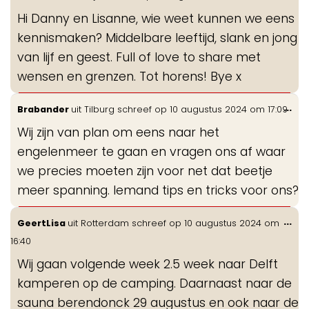
de
Hi Danny en Lisanne, wie weet kunnen we eens
me
kennismaken? Middelbare leeftijd, slank en jong
van lijf en geest. Full of love to share met
wensen en grenzen. Tot horens! Bye x
Wis
...
Brabander
uit
Tilburg
schreef op
10 augustus 2024
om
17:09
de
Wij zijn van plan om eens naar het
me
engelenmeer te gaan en vragen ons af waar
we precies moeten zijn voor net dat beetje
meer spanning. Iemand tips en tricks voor ons?
Wis
...
GeertLisa
uit
Rotterdam
schreef op
10 augustus 2024
om
de
16:40
me
Wij gaan volgende week 2.5 week naar Delft
kamperen op de camping. Daarnaast naar de
sauna berendonck 29 augustus en ook naar de