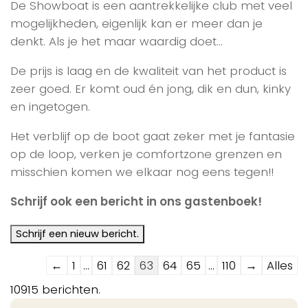
De Showboat is een aantrekkelijke club met veel
mogelijkheden, eigenlijk kan er meer dan je
denkt. Als je het maar waardig doet…
De prijs is laag en de kwaliteit van het product is
zeer goed. Er komt oud én jong, dik en dun, kinky
en ingetogen.
Het verblijf op de boot gaat zeker met je fantasie
op de loop, verken je comfortzone grenzen en
misschien komen we elkaar nog eens tegen!!
Schrijf ook een bericht in ons gastenboek!
Navigatie
←
1
...
61
62
63
64
65
...
110
→
Alles
door
10915 berichten.
de