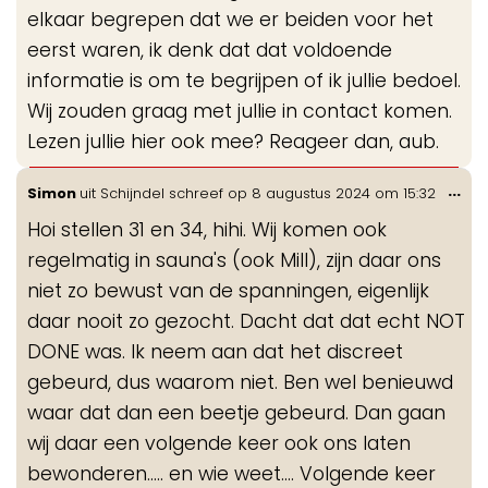
elkaar begrepen dat we er beiden voor het
eerst waren, ik denk dat dat voldoende
informatie is om te begrijpen of ik jullie bedoel.
Wij zouden graag met jullie in contact komen.
Lezen jullie hier ook mee? Reageer dan, aub.
Wis
...
Simon
uit
Schijndel
schreef op
8 augustus 2024
om
15:32
de
Hoi stellen 31 en 34, hihi. Wij komen ook
me
regelmatig in sauna's (ook Mill), zijn daar ons
niet zo bewust van de spanningen, eigenlijk
daar nooit zo gezocht. Dacht dat dat echt NOT
DONE was. Ik neem aan dat het discreet
gebeurd, dus waarom niet. Ben wel benieuwd
waar dat dan een beetje gebeurd. Dan gaan
wij daar een volgende keer ook ons laten
bewonderen..... en wie weet.... Volgende keer