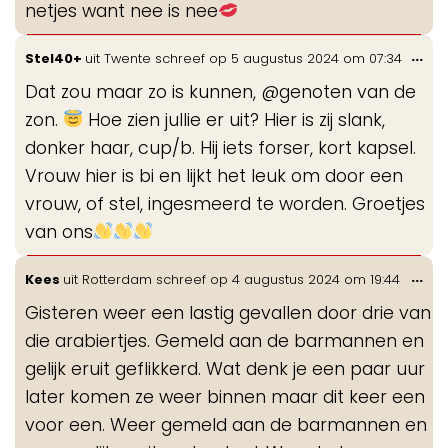
netjes want nee is nee
Wis
...
Stel40+
uit
Twente
schreef op
5 augustus 2024
om
07:34
de
Dat zou maar zo is kunnen, @genoten van de
me
zon.
Hoe zien jullie er uit? Hier is zij slank,
donker haar, cup/b. Hij iets forser, kort kapsel.
Vrouw hier is bi en lijkt het leuk om door een
vrouw, of stel, ingesmeerd te worden. Groetjes
van ons
Wis
...
Kees
uit
Rotterdam
schreef op
4 augustus 2024
om
19:44
de
Gisteren weer een lastig gevallen door drie van
me
die arabiertjes. Gemeld aan de barmannen en
gelijk eruit geflikkerd. Wat denk je een paar uur
later komen ze weer binnen maar dit keer een
voor een. Weer gemeld aan de barmannen en