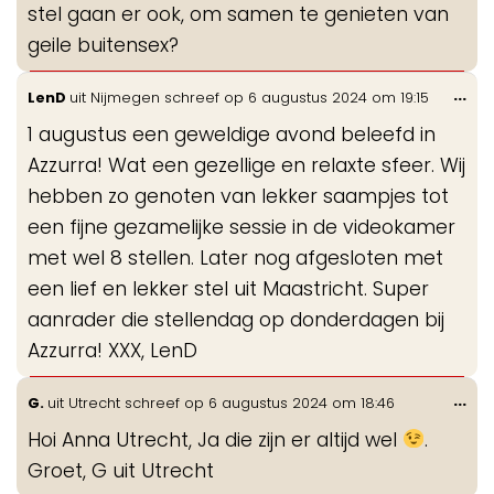
stel gaan er ook, om samen te genieten van
geile buitensex?
Wis
...
LenD
uit
Nijmegen
schreef op
6 augustus 2024
om
19:15
de
1 augustus een geweldige avond beleefd in
me
Azzurra! Wat een gezellige en relaxte sfeer. Wij
hebben zo genoten van lekker saampjes tot
een fijne gezamelijke sessie in de videokamer
met wel 8 stellen. Later nog afgesloten met
een lief en lekker stel uit Maastricht. Super
aanrader die stellendag op donderdagen bij
Azzurra! XXX, LenD
Wis
...
G.
uit
Utrecht
schreef op
6 augustus 2024
om
18:46
de
Hoi Anna Utrecht, Ja die zijn er altijd wel
.
me
Groet, G uit Utrecht