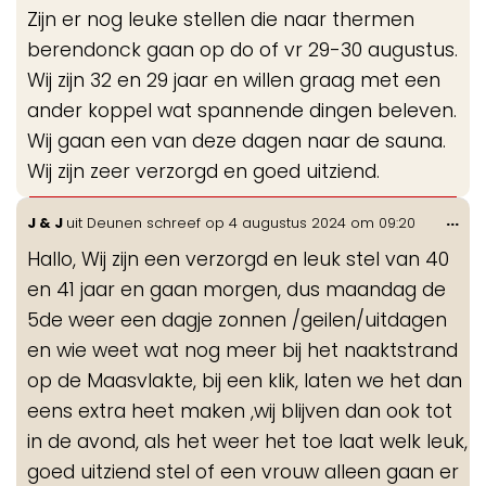
de
Zijn er nog leuke stellen die naar thermen
me
berendonck gaan op do of vr 29-30 augustus.
Wij zijn 32 en 29 jaar en willen graag met een
ander koppel wat spannende dingen beleven.
Wij gaan een van deze dagen naar de sauna.
Wij zijn zeer verzorgd en goed uitziend.
Wis
...
J & J
uit
Deunen
schreef op
4 augustus 2024
om
09:20
de
Hallo, Wij zijn een verzorgd en leuk stel van 40
me
en 41 jaar en gaan morgen, dus maandag de
5de weer een dagje zonnen /geilen/uitdagen
en wie weet wat nog meer bij het naaktstrand
op de Maasvlakte, bij een klik, laten we het dan
eens extra heet maken ,wij blijven dan ook tot
in de avond, als het weer het toe laat welk leuk,
goed uitziend stel of een vrouw alleen gaan er