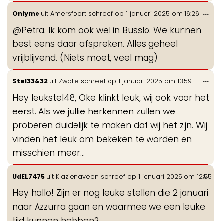
Wis
...
Onlyme
uit
Amersfoort
schreef op
1 januari 2025
om
16:26
de
@Petra. Ik kom ook wel in Busslo. We kunnen
me
best eens daar afspreken. Alles geheel
vrijblijvend. (Niets moet, veel mag)
Wis
...
Stel33&32
uit
Zwolle
schreef op
1 januari 2025
om
13:59
de
Hey leukstel48, Oke klinkt leuk, wij ook voor het
me
eerst. Als we jullie herkennen zullen we
proberen duidelijk te maken dat wij het zijn. Wij
vinden het leuk om bekeken te worden en
misschien meer…
Wis
...
UdEL7475
uit
Klazienaveen
schreef op
1 januari 2025
om
12:55
de
Hey hallo! Zijn er nog leuke stellen die 2 januari
me
naar Azzurra gaan en waarmee we een leuke
tijd kunnen hebben?