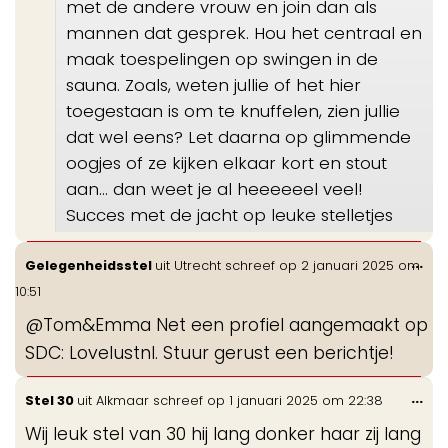
met de andere vrouw en join dan als
mannen dat gesprek. Hou het centraal en
maak toespelingen op swingen in de
sauna. Zoals, weten jullie of het hier
toegestaan is om te knuffelen, zien jullie
dat wel eens? Let daarna op glimmende
oogjes of ze kijken elkaar kort en stout
aan… dan weet je al heeeeeel veel!
Succes met de jacht op leuke stelletjes
Wis
...
Gelegenheidsstel
uit
Utrecht
schreef op
2 januari 2025
om
de
10:51
me
@Tom&Emma Net een profiel aangemaakt op
SDC: Lovelustnl. Stuur gerust een berichtje!
Wis
...
Stel 30
uit
Alkmaar
schreef op
1 januari 2025
om
22:38
de
Wij leuk stel van 30 hij lang donker haar zij lang
me