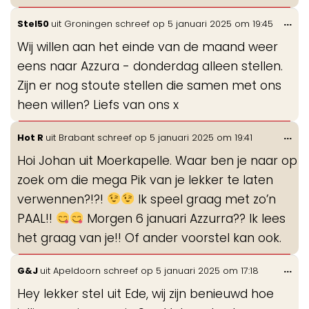
Wis
...
Stel50
uit
Groningen
schreef op
5 januari 2025
om
19:45
de
Wij willen aan het einde van de maand weer
me
eens naar Azzura - donderdag alleen stellen.
Zijn er nog stoute stellen die samen met ons
heen willen? Liefs van ons x
Wis
...
Hot R
uit
Brabant
schreef op
5 januari 2025
om
19:41
de
Hoi Johan uit Moerkapelle. Waar ben je naar op
me
zoek om die mega Pik van je lekker te laten
verwennen?!?!
Ik speel graag met zo’n
PAAL!!
Morgen 6 januari Azzurra?? Ik lees
het graag van je!! Of ander voorstel kan ook.
Wis
...
G&J
uit
Apeldoorn
schreef op
5 januari 2025
om
17:18
de
Hey lekker stel uit Ede, wij zijn benieuwd hoe
me