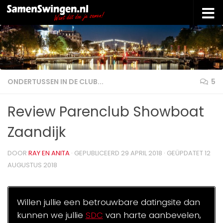
Doorgaan naar inhoud
ONDERTUSSEN IN DE CLUB...
5
Review Parenclub Showboat
Zaandijk
DOOR
RAY EN ANITA
· GEPUBLICEERD
29 APRIL 2018
· GEÜPDATET
12
AUGUSTUS 2018
Willen jullie een betrouwbare datingsite dan
kunnen we jullie
SDC
van harte aanbevelen,