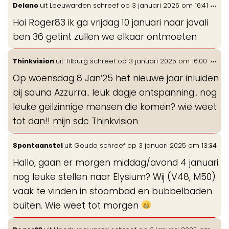
Wis
...
Delano
uit
Leeuwarden
schreef op
3 januari 2025
om
16:41
de
Hoi Roger83 ik ga vrijdag 10 januari naar javali
me
ben 36 getint zullen we elkaar ontmoeten
Wis
...
Thinkvision
uit
Tilburg
schreef op
3 januari 2025
om
16:00
de
Op woensdag 8 Jan’25 het nieuwe jaar inluiden
me
bij sauna Azzurra.. leuk dagje ontspanning.. nog
leuke geilzinnige mensen die komen? wie weet
tot dan!! mijn sdc Thinkvision
Wis
...
Spontaanstel
uit
Gouda
schreef op
3 januari 2025
om
13:34
de
Hallo, gaan er morgen middag/avond 4 januari
me
nog leuke stellen naar Elysium? Wij (V48, M50)
vaak te vinden in stoombad en bubbelbaden
buiten. Wie weet tot morgen
Wis
...