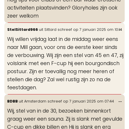
activiteiten plaatsvinden? Gloryholes zijn ook
zeer welkom
Wis
...
StelSittard966
uit
Sittard
schreef op
7 januari 2025
om
10:14
de
Wij willen vrijdag laat in de middag weer eens
me
naar Mill gaan, voor ons de eerste keer sinds
de verbouwing. Wij zijn een stel van 45 en 47, zij
volslank met een F-cup hij een bourgondisch
postuur. Zijn er toevallig nog meer heren of
stellen die dag? Zal wel rustig zijn zo na de
feestdagen.
Wis
...
BDBB
uit
Amsterdam
schreef op
7 januari 2025
om
07:44
de
Wij, stel van in de 30, bezoeken binnenkort
me
graag weer een sauna. Zij is slank met gevulde
C-cup en dikke billen en Hij is slank en erg