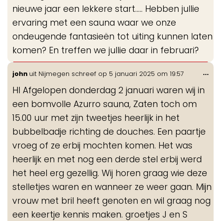
nieuwe jaar een lekkere start….. Hebben jullie
ervaring met een sauna waar we onze
ondeugende fantasieën tot uiting kunnen laten
komen? En treffen we jullie daar in februari?
Wis
...
john
uit
Nijmegen
schreef op
5 januari 2025
om
19:57
de
HI Afgelopen donderdag 2 januari waren wij in
me
een bomvolle Azurro sauna, Zaten toch om
15.00 uur met zijn tweetjes heerlijk in het
bubbelbadje richting de douches. Een paartje
vroeg of ze erbij mochten komen. Het was
heerlijk en met nog een derde stel erbij werd
het heel erg gezellig. Wij horen graag wie deze
stelletjes waren en wanneer ze weer gaan. Mijn
vrouw met bril heeft genoten en wil graag nog
een keertje kennis maken. groetjes J en S