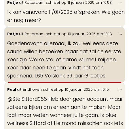
Wis
...
Patje
uit
Rotterdam
schreef op
11 januari 2025
om
10:53
gastenboek-
de
lijst
Ik kan vanavond 11/01/2025 afspreken. Wie gaan
me
er nog meer?
Wis
...
Patje
uit
Rotterdam
schreef op
10 januari 2025
om
19:18
de
Goedenavond allemaal, Ik zou wel eens deze
me
sauna willen bezoeken maar dat zal de eerste
keer zijn. Welke stel of dame wil met mij een
keer daar heen te gaan. Vindt het toch
spannend. 1.85 Volslank 39 jaar Groetjes
Wis
...
Paul
uit
Eindhoven
schreef op
10 januari 2025
om
16:15
de
@StelSittard966 Heb daar geen account maar
me
zal eens kijken om er een aan te maken. Maar
laat maar weten wanneer jullie gaan. Is blue
wellness Sittard of Helmond misschien ook iets