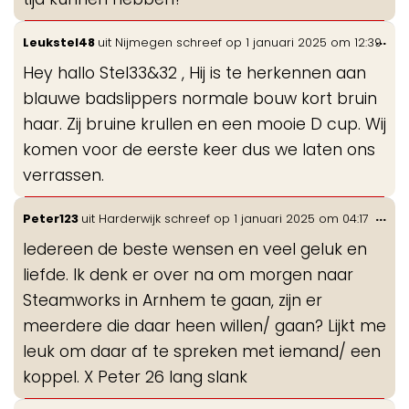
Wis
...
Leukstel48
uit
Nijmegen
schreef op
1 januari 2025
om
12:39
de
Hey hallo Stel33&32 , Hij is te herkennen aan
me
blauwe badslippers normale bouw kort bruin
haar. Zij bruine krullen en een mooie D cup. Wij
komen voor de eerste keer dus we laten ons
verrassen.
Wis
...
Peter123
uit
Harderwijk
schreef op
1 januari 2025
om
04:17
de
Iedereen de beste wensen en veel geluk en
me
liefde. Ik denk er over na om morgen naar
Steamworks in Arnhem te gaan, zijn er
meerdere die daar heen willen/ gaan? Lijkt me
leuk om daar af te spreken met iemand/ een
koppel. X Peter 26 lang slank