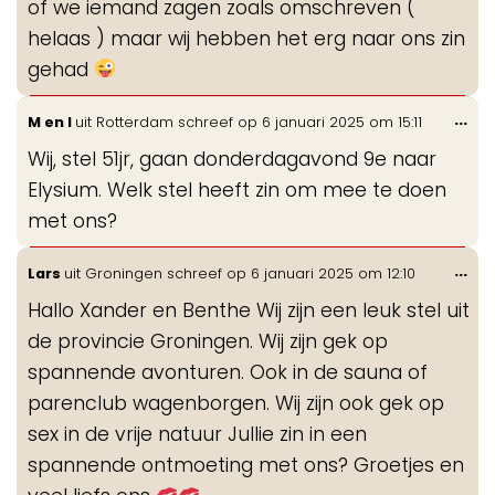
of we iemand zagen zoals omschreven (
helaas ) maar wij hebben het erg naar ons zin
gehad
Wis
...
M en I
uit
Rotterdam
schreef op
6 januari 2025
om
15:11
de
Wij, stel 51jr, gaan donderdagavond 9e naar
me
Elysium. Welk stel heeft zin om mee te doen
met ons?
Wis
...
Lars
uit
Groningen
schreef op
6 januari 2025
om
12:10
de
Hallo Xander en Benthe Wij zijn een leuk stel uit
me
de provincie Groningen. Wij zijn gek op
spannende avonturen. Ook in de sauna of
parenclub wagenborgen. Wij zijn ook gek op
sex in de vrije natuur Jullie zin in een
spannende ontmoeting met ons? Groetjes en