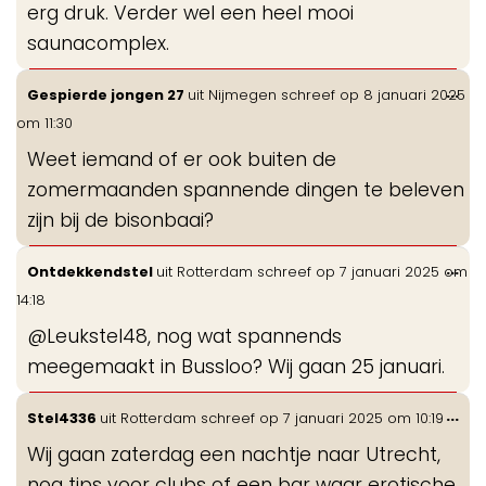
erg druk. Verder wel een heel mooi
saunacomplex.
Wis
...
Gespierde jongen 27
uit
Nijmegen
schreef op
8 januari 2025
de
om
11:30
me
Weet iemand of er ook buiten de
zomermaanden spannende dingen te beleven
zijn bij de bisonbaai?
Wis
...
Ontdekkendstel
uit
Rotterdam
schreef op
7 januari 2025
om
de
14:18
me
@Leukstel48, nog wat spannends
meegemaakt in Bussloo? Wij gaan 25 januari.
Wis
...
Stel4336
uit
Rotterdam
schreef op
7 januari 2025
om
10:19
de
Wij gaan zaterdag een nachtje naar Utrecht,
me
nog tips voor clubs of een bar waar erotische