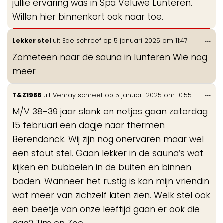
jullie ervaring was in Spa Veluwe Lunteren.
Willen hier binnenkort ook naar toe.
Wis
...
Lekker stel
uit
Ede
schreef op
5 januari 2025
om
11:47
de
Zometeen naar de sauna in lunteren Wie nog
me
meer
Wis
...
T&Z1986
uit
Venray
schreef op
5 januari 2025
om
10:55
de
M/V 38-39 jaar slank en netjes gaan zaterdag
me
15 februari een dagje naar thermen
Berendonck. Wij zijn nog onervaren maar wel
een stout stel. Gaan lekker in de sauna’s wat
kijken en bubbelen in de buiten en binnen
baden. Wanneer het rustig is kan mijn vriendin
wat meer van zichzelf laten zien. Welk stel ook
een beetje van onze leeftijd gaan er ook die
dag? Tim en Zoe.