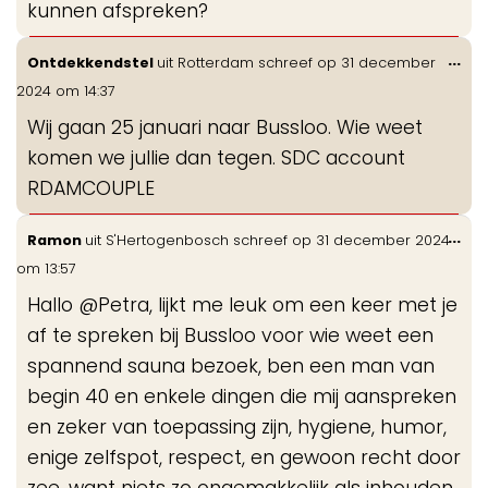
kunnen afspreken?
Wis
...
Ontdekkendstel
uit
Rotterdam
schreef op
31 december
de
2024
om
14:37
me
Wij gaan 25 januari naar Bussloo. Wie weet
komen we jullie dan tegen. SDC account
RDAMCOUPLE
Wis
...
Ramon
uit
S'Hertogenbosch
schreef op
31 december 2024
de
om
13:57
me
Hallo @Petra, lijkt me leuk om een keer met je
af te spreken bij Bussloo voor wie weet een
spannend sauna bezoek, ben een man van
begin 40 en enkele dingen die mij aanspreken
en zeker van toepassing zijn, hygiene, humor,
enige zelfspot, respect, en gewoon recht door
zee, want niets zo ongemakkelijk als inhouden