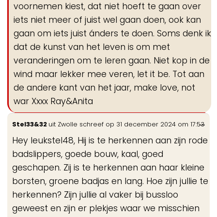
voornemen kiest, dat niet hoeft te gaan over
iets niet meer of juist wel gaan doen, ook kan
gaan om iets juist ánders te doen. Soms denk ik
dat de kunst van het leven is om met
veranderingen om te leren gaan. Niet kop in de
wind maar lekker mee veren, let it be. Tot aan
de andere kant van het jaar, make love, not
war Xxxx Ray&Anita
Wis
...
Stel33&32
uit
Zwolle
schreef op
31 december 2024
om
17:53
de
Hey leukstel48, Hij is te herkennen aan zijn rode
me
badslippers, goede bouw, kaal, goed
geschapen. Zij is te herkennen aan haar kleine
borsten, groene badjas en lang. Hoe zijn jullie te
herkennen? Zijn jullie al vaker bij bussloo
geweest en zijn er plekjes waar we misschien