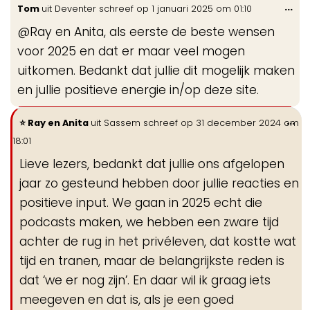
Wis
...
Tom
uit
Deventer
schreef op
1 januari 2025
om
01:10
de
@Ray en Anita, als eerste de beste wensen
me
voor 2025 en dat er maar veel mogen
uitkomen. Bedankt dat jullie dit mogelijk maken
en jullie positieve energie in/op deze site.
Wi
...
Ray en Anita
uit
Sassem
schreef op
31 december 2024
om
de
18:01
me
Lieve lezers, bedankt dat jullie ons afgelopen
jaar zo gesteund hebben door jullie reacties en
positieve input. We gaan in 2025 echt die
podcasts maken, we hebben een zware tijd
achter de rug in het privéleven, dat kostte wat
tijd en tranen, maar de belangrijkste reden is
dat ‘we er nog zijn’. En daar wil ik graag iets
meegeven en dat is, als je een goed