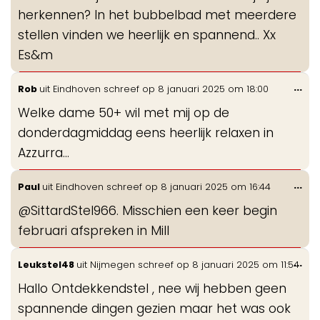
herkennen? In het bubbelbad met meerdere
stellen vinden we heerlijk en spannend.. Xx
Es&m
Wis
...
Rob
uit
Eindhoven
schreef op
8 januari 2025
om
18:00
de
Welke dame 50+ wil met mij op de
me
donderdagmiddag eens heerlijk relaxen in
Azzurra...
Wis
...
Paul
uit
Eindhoven
schreef op
8 januari 2025
om
16:44
de
@SittardStel966. Misschien een keer begin
me
februari afspreken in Mill
Wis
...
Leukstel48
uit
Nijmegen
schreef op
8 januari 2025
om
11:54
de
Hallo Ontdekkendstel , nee wij hebben geen
me
spannende dingen gezien maar het was ook