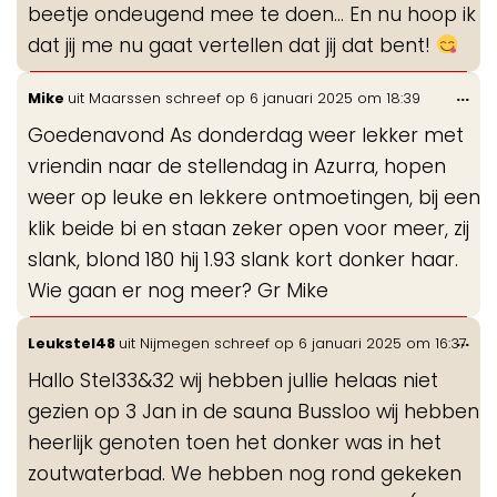
beetje ondeugend mee te doen... En nu hoop ik
dat jij me nu gaat vertellen dat jij dat bent!
Wis
...
Mike
uit
Maarssen
schreef op
6 januari 2025
om
18:39
de
Goedenavond As donderdag weer lekker met
me
vriendin naar de stellendag in Azurra, hopen
weer op leuke en lekkere ontmoetingen, bij een
klik beide bi en staan zeker open voor meer, zij
slank, blond 180 hij 1.93 slank kort donker haar.
Wie gaan er nog meer? Gr Mike
Wis
...
Leukstel48
uit
Nijmegen
schreef op
6 januari 2025
om
16:37
de
Hallo Stel33&32 wij hebben jullie helaas niet
me
gezien op 3 Jan in de sauna Bussloo wij hebben
heerlijk genoten toen het donker was in het
zoutwaterbad. We hebben nog rond gekeken