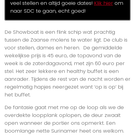
veel stellen en altijd goeie dates!
Klik hier
om
naar SDC te gaan, echt goed!
De Showboat is een flink schip wat prachtig
tussen de Zaanse molens te water ligt. De club is
voor stellen, dames en heren. De gemiddelde
wekelijkse prijs is 45 euro, de topavond van de
week is de zaterdagavond, met zijn 60 euro per
stel. Het zeer lekkere en healthy buffet is een
aanrader. Tijdens de rest van de nacht worden er
regelmatig hapjes neergezet want ‘op is op’ bij
het buffet.
De fantasie gaat met me op de loop als we de
overdekte loopplank oplopen, de deur zwaait
open wanneer de portier ons opmerkt. Een
boomlange nette Surinamer heet ons welkom.