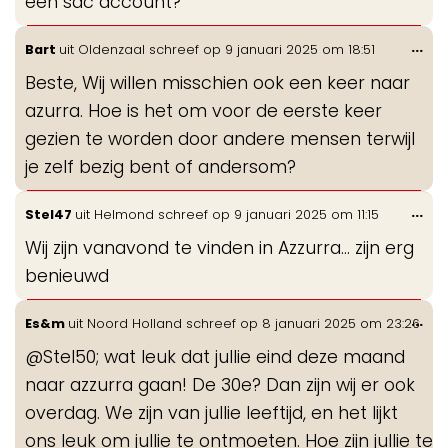
een sdc account?
Wis
...
Bart
uit
Oldenzaal
schreef op
9 januari 2025
om
18:51
de
Beste, Wij willen misschien ook een keer naar
me
azurra. Hoe is het om voor de eerste keer
gezien te worden door andere mensen terwijl
je zelf bezig bent of andersom?
Wis
...
Stel47
uit
Helmond
schreef op
9 januari 2025
om
11:15
de
Wij zijn vanavond te vinden in Azzurra... zijn erg
me
benieuwd
Wis
...
Es&m
uit
Noord Holland
schreef op
8 januari 2025
om
23:26
de
@Stel50; wat leuk dat jullie eind deze maand
me
naar azzurra gaan! De 30e? Dan zijn wij er ook
overdag. We zijn van jullie leeftijd, en het lijkt
ons leuk om jullie te ontmoeten. Hoe zijn jullie te