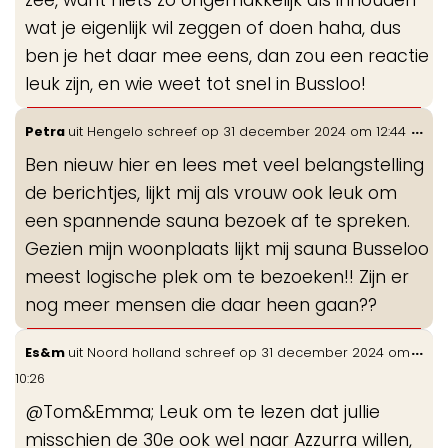
wat je eigenlijk wil zeggen of doen haha, dus
ben je het daar mee eens, dan zou een reactie
leuk zijn, en wie weet tot snel in Bussloo!
Wis
...
Petra
uit
Hengelo
schreef op
31 december 2024
om
12:44
de
Ben nieuw hier en lees met veel belangstelling
me
de berichtjes, lijkt mij als vrouw ook leuk om
een spannende sauna bezoek af te spreken.
Gezien mijn woonplaats lijkt mij sauna Busseloo
meest logische plek om te bezoeken!! Zijn er
nog meer mensen die daar heen gaan??
Wis
...
Es&m
uit
Noord holland
schreef op
31 december 2024
om
de
10:26
me
@Tom&Emma; Leuk om te lezen dat jullie
misschien de 30e ook wel naar Azzurra willen,