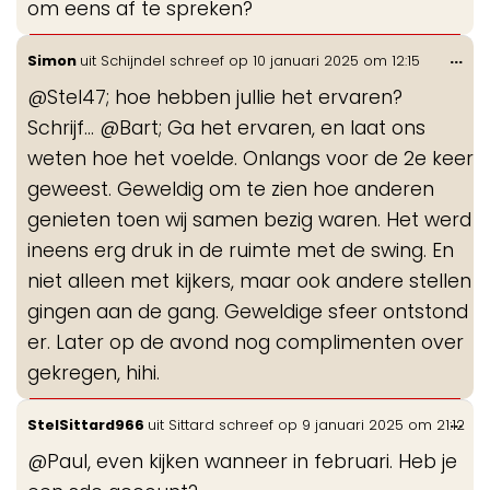
om eens af te spreken?
Wis
...
Simon
uit
Schijndel
schreef op
10 januari 2025
om
12:15
de
@Stel47; hoe hebben jullie het ervaren?
me
Schrijf... @Bart; Ga het ervaren, en laat ons
weten hoe het voelde. Onlangs voor de 2e keer
geweest. Geweldig om te zien hoe anderen
genieten toen wij samen bezig waren. Het werd
ineens erg druk in de ruimte met de swing. En
niet alleen met kijkers, maar ook andere stellen
gingen aan de gang. Geweldige sfeer ontstond
er. Later op de avond nog complimenten over
gekregen, hihi.
Wis
...
StelSittard966
uit
Sittard
schreef op
9 januari 2025
om
21:12
de
@Paul, even kijken wanneer in februari. Heb je
me