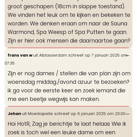
groot geschapen (18cm in slappe toestand).
We vinden het leuk om te kijken en bekeken te
worden. We denken eraan om naar de Sauna
Warmond, Spa Weesp of Spa Putten te gaan.
Zijn er hier ook mensen die daarnaartoe gaan?
Wis
...
frans van w
uit
Alblasserdam
schreef op
7 januari 2025
om
de
07:35
me
Zijn er nog dames / stellen die van plan zijn om
woensdag middag./avond azuur te bezoeken?
ik ga voor de eerste keer en zoek iemand die
me een beetje wegwijs kan maken.
Wis
...
Johan
uit
Moerkapelle
schreef op
6 januari 2025
om
20:00
de
Hoi HotR, Zag je berichtje te laat helaas Wie ik
me
zoek is toch wel een leuke dame om een