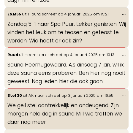
Wis
...
E&M55
uit
Tilburg
schreef op
4 januari 2025
om
15:21
de
Zondag 5-1 naar Spa Puur. Lekker genieten. Wij
me
vinden het leuk om te teasen en geteast te
worden. Wie heeft er ook zin?
Wis
...
Ruud
uit
Heemskerk
schreef op
4 januari 2025
om
10:13
de
Sauna Heerhugowaard. A.s dinsdag 7 jan. wil ik
me
deze sauna eens proberen. Ben hier nog nooit
geweest. Nog leden hier die ook gaan.
Wis
...
Stel 30
uit
Alkmaar
schreef op
3 januari 2025
om
16:55
de
We geil stel aantrekkelijk en ondeugend. Zijn
me
morgen hele dag in sauna Mill wie treffen we
daar nog meer