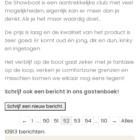
De Showboat is een aantrekkelijke club met veel
mogelijkheden, eigenlijk kan er meer dan je
denkt. Als je het maar waardig doet…
De prijs is laag en de kwaliteit van het product is
zeer goed. Er komt oud én jong, dik en dun, kinky
en ingetogen.
Het verblijf op de boot gaat zeker met je fantasie
op de loop, verken je comfortzone grenzen en
misschien komen we elkaar nog eens tegen!!
Schrijf ook een bericht in ons gastenboek!
Navigatie
←
1
...
50
51
52
53
54
...
110
→
Alles
door
10913 berichten.
de