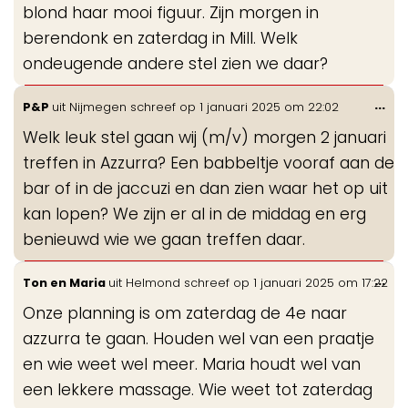
blond haar mooi figuur. Zijn morgen in
berendonk en zaterdag in Mill. Welk
ondeugende andere stel zien we daar?
Wis
...
P&P
uit
Nijmegen
schreef op
1 januari 2025
om
22:02
de
Welk leuk stel gaan wij (m/v) morgen 2 januari
me
treffen in Azzurra? Een babbeltje vooraf aan de
bar of in de jaccuzi en dan zien waar het op uit
kan lopen? We zijn er al in de middag en erg
benieuwd wie we gaan treffen daar.
Wis
...
Ton en Maria
uit
Helmond
schreef op
1 januari 2025
om
17:22
de
Onze planning is om zaterdag de 4e naar
me
azzurra te gaan. Houden wel van een praatje
en wie weet wel meer. Maria houdt wel van
een lekkere massage. Wie weet tot zaterdag