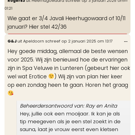
Roger83
uit
Heerhugowaard
schreef op
3 januari 2025
om
de
01:21
me
Wie gaat er 3/4 Javali Heerhugowaard of 10/11
januari? Hier stel 42/36
Wis
...
G&J
uit
Apeldoorn
schreef op
2 januari 2025
om
13:17
de
Hey goede middag, allemaal de beste wensen
me
voor 2025. Wij zijn benieuwd hoe de ervaringen
zijn in Spa Veluwe in Lunteren (gebeurt hier ook
wel wat Erotice
) Wij zijn van plan hier keer
op een zondag heen te gaan. Horen het graag
Beheerdersantwoord van: Ray en Anita
Hey, jullie ook een mooijaar. Ik kan je als
tip meegeven als je een stel zoekt in de
sauna, laat je vrouw eerst even kletsen