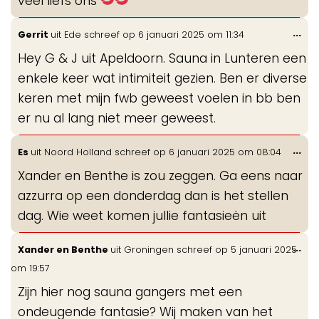
veel liefs ons
Wis
...
Gerrit
uit
Ede
schreef op
6 januari 2025
om
11:34
de
Hey G & J uit Apeldoorn. Sauna in Lunteren een
me
enkele keer wat intimiteit gezien. Ben er diverse
keren met mijn fwb geweest voelen in bb ben
er nu al lang niet meer geweest.
Wis
...
Es
uit
Noord Holland
schreef op
6 januari 2025
om
08:04
de
Xander en Benthe is zou zeggen. Ga eens naar
me
azzurra op een donderdag dan is het stellen
dag. Wie weet komen jullie fantasieën uit
Wis
...
Xander en Benthe
uit
Groningen
schreef op
5 januari 2025
de
om
19:57
me
Zijn hier nog sauna gangers met een
ondeugende fantasie? Wij maken van het