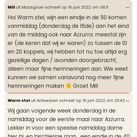
Wis
...
Mill
uit
Maasgouw
schreef op
16 juni 2022
om
08:11
de
Hoi Warm stel, wijn een eindje in de 50 komen
me
vanmiddag (donderdag de 16de) aan het eind
van de middag ook naar Azzurra. meestal zijn
er (de keren dat wij er waren) zo tussen de 10
en 20 koppels, wij hebben tot nu toe altijd erg
gezellige dagen / avonden doorgebracht,
alleen maar fijne herinneringen aan. Wie weet
kunnen we samen vanavond nog meer fijne
herinneringen maken
Groet Mill
Wis
...
Warm stel
uit
Antwerpen
schreef op
15 juni 2022
om
20:42
de
Wij gaan volgende week donderdag in de
me
namiddag voor de eerste maal naar Azzurra.
Lekker in voor een speelse namiddag dame
hier bi, en bischierige man... een eindje in de 40.