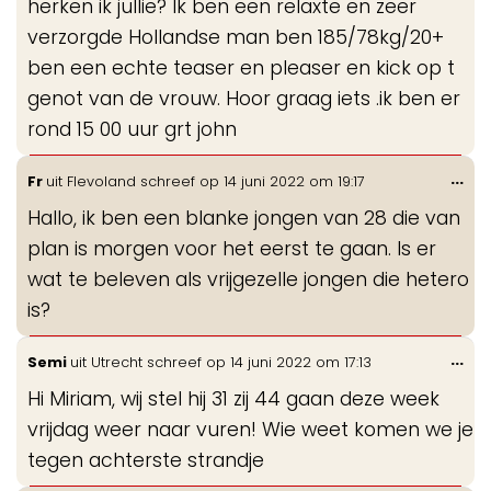
herken ik jullie? Ik ben een relaxte en zeer
verzorgde Hollandse man ben 185/78kg/20+
ben een echte teaser en pleaser en kick op t
genot van de vrouw. Hoor graag iets .ik ben er
rond 15 00 uur grt john
Wis
...
Fr
uit
Flevoland
schreef op
14 juni 2022
om
19:17
de
Hallo, ik ben een blanke jongen van 28 die van
me
plan is morgen voor het eerst te gaan. Is er
wat te beleven als vrijgezelle jongen die hetero
is?
Wis
...
Semi
uit
Utrecht
schreef op
14 juni 2022
om
17:13
de
Hi Miriam, wij stel hij 31 zij 44 gaan deze week
me
vrijdag weer naar vuren! Wie weet komen we je
tegen achterste strandje