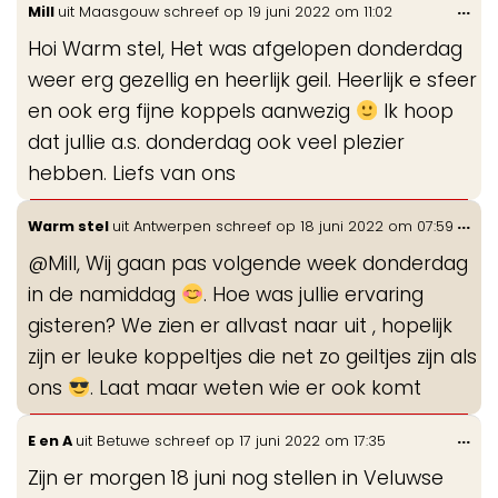
Wis
...
Mill
uit
Maasgouw
schreef op
19 juni 2022
om
11:02
de
Hoi Warm stel, Het was afgelopen donderdag
me
weer erg gezellig en heerlijk geil. Heerlijk e sfeer
en ook erg fijne koppels aanwezig
Ik hoop
dat jullie a.s. donderdag ook veel plezier
hebben. Liefs van ons
Wis
...
Warm stel
uit
Antwerpen
schreef op
18 juni 2022
om
07:59
de
@Mill, Wij gaan pas volgende week donderdag
me
in de namiddag
. Hoe was jullie ervaring
gisteren? We zien er allvast naar uit , hopelijk
zijn er leuke koppeltjes die net zo geiltjes zijn als
ons
. Laat maar weten wie er ook komt
Wis
...
E en A
uit
Betuwe
schreef op
17 juni 2022
om
17:35
de
Zijn er morgen 18 juni nog stellen in Veluwse
me