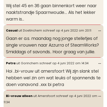
de
Wij stel 45 en 36 gaan binnenkort weer naar
me
naaktstrandje Spaarnwoude…. Als het lekker
warm is…
Wis
...
Casual
uit
Doetinchem
schreef op
4 juni 2022
om
20:11
de
Gaan er a.s. maandag nog jonge stelletjes of
me
single vrouwen naar Azzurra of SteamWorks?
Smiddags of savonds.. Hoor graag van jullie.
Wis
...
Petra
uit
Gorinchem
schreef op
4 juni 2022
om
14:34
de
Hoi ..bi-vrouw uit amersfoort Wij zijn slank stel
me
hebben wel zin om wat leuks of spannends te
doen vanavond ..xxx bi petra
Wis
...
Bi-vrouw alleen
uit
Amersfoort
schreef op
4 juni 2022
om
de
11:34
me