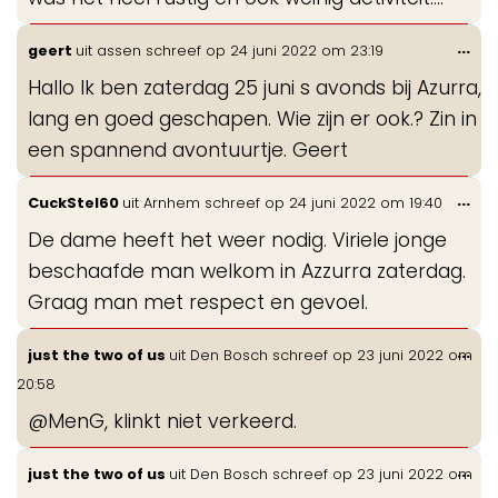
Wis
...
geert
uit
assen
schreef op
24 juni 2022
om
23:19
de
Hallo Ik ben zaterdag 25 juni s avonds bij Azurra,
me
lang en goed geschapen. Wie zijn er ook.? Zin in
een spannend avontuurtje. Geert
Wis
...
CuckStel60
uit
Arnhem
schreef op
24 juni 2022
om
19:40
de
De dame heeft het weer nodig. Viriele jonge
me
beschaafde man welkom in Azzurra zaterdag.
Graag man met respect en gevoel.
Wis
...
just the two of us
uit
Den Bosch
schreef op
23 juni 2022
om
de
20:58
me
@MenG, klinkt niet verkeerd.
Wis
...
just the two of us
uit
Den Bosch
schreef op
23 juni 2022
om
de