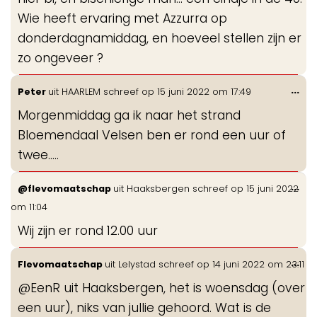
Wie heeft ervaring met Azzurra op
donderdagnamiddag, en hoeveel stellen zijn er
zo ongeveer ?
Wis
...
Peter
uit
HAARLEM
schreef op
15 juni 2022
om
17:49
de
Morgenmiddag ga ik naar het strand
me
Bloemendaal Velsen ben er rond een uur of
twee.....
Wis
...
@flevomaatschap
uit
Haaksbergen
schreef op
15 juni 2022
de
om
11:04
me
Wij zijn er rond 12.00 uur
Wis
...
Flevomaatschap
uit
Lelystad
schreef op
14 juni 2022
om
23:11
de
@EenR uit Haaksbergen, het is woensdag (over
me
een uur), niks van jullie gehoord. Wat is de