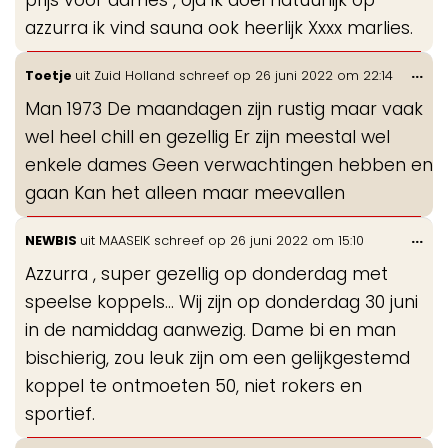
prijs voor dames , oja ik doel natuurlijk op
azzurra ik vind sauna ook heerlijk Xxxx marlies.
Wis
...
Toetje
uit
Zuid Holland
schreef op
26 juni 2022
om
22:14
de
Man 1973 De maandagen zijn rustig maar vaak
me
wel heel chill en gezellig Er zijn meestal wel
enkele dames Geen verwachtingen hebben en
gaan Kan het alleen maar meevallen
Wis
...
NEWBIS
uit
MAASEIK
schreef op
26 juni 2022
om
15:10
de
Azzurra , super gezellig op donderdag met
me
speelse koppels... Wij zijn op donderdag 30 juni
in de namiddag aanwezig. Dame bi en man
bischierig, zou leuk zijn om een gelijkgestemd
koppel te ontmoeten 50, niet rokers en
sportief.