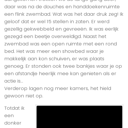
daar was na de douches en handdoekenruimte
een flink zwembad. Wat was het daar druk zeg! Ik
geloof dat er wel 15 stellen in zaten. Er werd
gezellig gekwebbeld en gevreeën. Ik was eerlijk
gezegd een beetje overweldigd. Naast het
zwembad was een open ruimte met een rond
bed. Het was meer een showbed waar je
makkelijk aan kon schuiven, er was plaats
genoeg. Er stonden ook twee bankjes waar je op
een afstandje heerlijk mee kan genieten als er
actie is…
Verderop lagen nog meer kamers, het hield
gewoon niet op.
Totdat ik
een
donker