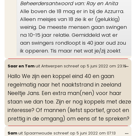
Beheerdersantwoord van: Ray en Anita
Alle boven de 18 mag er in bij de Azzurra.
Alleen meisjes van 18 zie ik er (gelukkig)
weinig. De meeste mensen gaan swingen
na 10-15 jaar relatie. Gemiddeld wat er
aan swingers rondloopt is 40 jaar oud zou
ik opperen. Tis maar net wat je/zij zoekt
Wis
...
Saar en Tom
uit
Antwerpen
schreef op
5 juni 2022
om
23:16
de
Hallo We zijn een koppel eind 40 en gaan
me
regelmatig naar het naaktstrand in zeeland
Neeltje Jans. Een extra man(nen) voor haar
staan we dan toe. Zijn er nog koppels met deze
interesse? Of mannen (liefst sportief, groot en
prettig in de omgang) om eens af te spreken?
Wis
...
Sam
uit
Spaarnwoude
schreef op
5 juni 2022
om
07:13