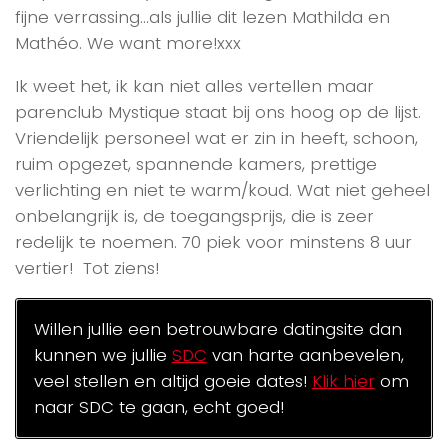
fijne verrassing…als jullie dit lezen Mathilda en
Mathéo. We want more!xxx
Ik weet het, ik kan niet alles vertellen maar
parenclub Mystique staat bij ons hoog op de lijst.
Vriendelijk personeel wat er zin in heeft, schoon,
ruim opgezet, spannende kamers, prettige
verlichting en niet te warm/koud. Wat niet geheel
onbelangrijk is, de toegangsprijs, die is zeer
redelijk te noemen. 70 piek voor minstens 8 uur
vertier! Tot ziens!
Willen jullie een betrouwbare datingsite dan
kunnen we jullie
SDC
van harte aanbevelen,
veel stellen en altijd goeie dates!
Klik hier
om
naar SDC te gaan, echt goed!