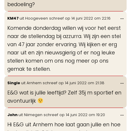
bedoeling?
Wis
...
KM47
uit
Hoogeveen
schreef op
14 juni 2022
om
22:16
de
Komende donderdag willen wij voor het eerst
me
naar de stellendag bij azzurra. Wij zijn een stel
van 47 jaar zonder ervaring. Wij kijken er erg
naar uit en zijn nieuwsgierig of er nog leuke
stellen komen om ons nog meer op ons
gemak te stellen.
Wis
...
Single
uit
Arnhem
schreef op
14 juni 2022
om
21:38
de
E&G wat is jullie leeftijd? Zelf 35j m sportief en
me
avontuurlijk
Wis
...
John
uit
Niimegen
schreef op
14 juni 2022
om
19:20
de
Hi E&G uit Arnhem hoe laat gaan jullie en hoe
me