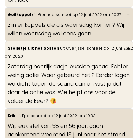
Grt Rick
Wis
...
Geilkoppel
uit
Gennep
schreef op
12 juni 2022
om
20:37
de
Zijn er koppels die a.s woensdag komen? Wij
me
willen woensdag wel eens gaan
Wis
...
Stelletje uit het oosten
uit
Overijssel
schreef op
12 juni 2022
de
om
20:20
me
Zaterdag heerlijk dagje bussloo gehad. Echter
weinig actie. Waar gebeurd het ? Eerder lagen
we dicht tegen de sauna aan en wist je dat
daar de actie was. Wie helpt ons voor de
volgende keer?
Wis
...
Erik
uit
Epe
schreef op
12 juni 2022
om
19:33
de
Wij, leuk stel van 58 en 56 jaar, gaan
me
aankomend weekend 18 juni naar het strand