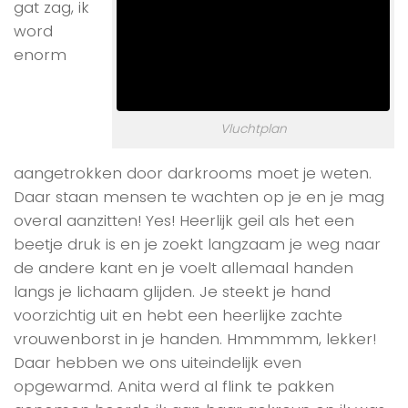
gat zag, ik
word
enorm
Vluchtplan
aangetrokken door darkrooms moet je weten.
Daar staan mensen te wachten op je en je mag
overal aanzitten! Yes! Heerlijk geil als het een
beetje druk is en je zoekt langzaam je weg naar
de andere kant en je voelt allemaal handen
langs je lichaam glijden. Je steekt je hand
voorzichtig uit en hebt een heerlijke zachte
vrouwenborst in je handen. Hmmmmm, lekker!
Daar hebben we ons uiteindelijk even
opgewarmd. Anita werd al flink te pakken