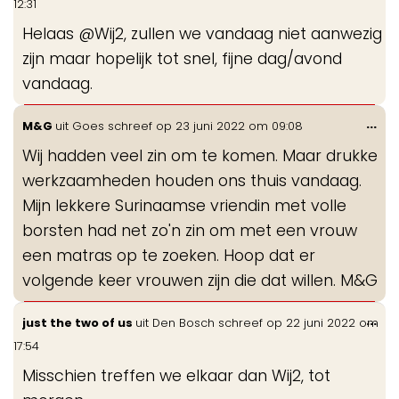
12:31
me
Helaas @Wij2, zullen we vandaag niet aanwezig
zijn maar hopelijk tot snel, fijne dag/avond
vandaag.
Wis
...
M&G
uit
Goes
schreef op
23 juni 2022
om
09:08
de
Wij hadden veel zin om te komen. Maar drukke
me
werkzaamheden houden ons thuis vandaag.
Mijn lekkere Surinaamse vriendin met volle
borsten had net zo'n zin om met een vrouw
een matras op te zoeken. Hoop dat er
volgende keer vrouwen zijn die dat willen. M&G
Wis
...
just the two of us
uit
Den Bosch
schreef op
22 juni 2022
om
de
17:54
me
Misschien treffen we elkaar dan Wij2, tot