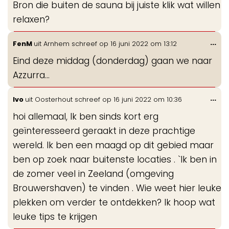
Bron die buiten de sauna bij juiste klik wat willen
relaxen?
Wis
...
FenM
uit
Arnhem
schreef op
16 juni 2022
om
13:12
de
Eind deze middag (donderdag) gaan we naar
me
Azzurra...
Wis
...
Ivo
uit
Oosterhout
schreef op
16 juni 2022
om
10:36
de
hoi allemaal, Ik ben sinds kort erg
me
geïnteresseerd geraakt in deze prachtige
wereld. Ik ben een maagd op dit gebied maar
ben op zoek naar buitenste locaties . `Ik ben in
de zomer veel in Zeeland (omgeving
Brouwershaven) te vinden . Wie weet hier leuke
plekken om verder te ontdekken? Ik hoop wat
leuke tips te krijgen