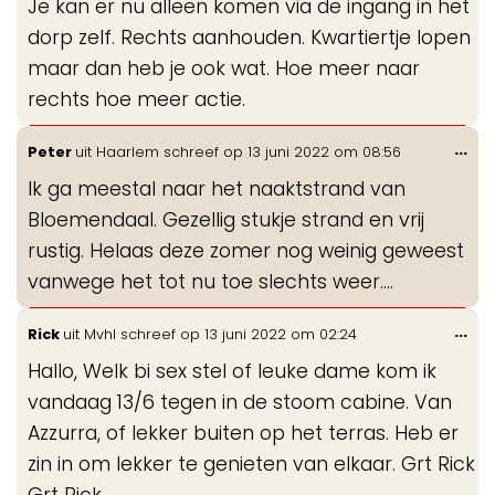
Je kan er nu alleen komen via de ingang in het
dorp zelf. Rechts aanhouden. Kwartiertje lopen
maar dan heb je ook wat. Hoe meer naar
rechts hoe meer actie.
Wis
...
Peter
uit
Haarlem
schreef op
13 juni 2022
om
08:56
de
Ik ga meestal naar het naaktstrand van
me
Bloemendaal. Gezellig stukje strand en vrij
rustig. Helaas deze zomer nog weinig geweest
vanwege het tot nu toe slechts weer....
Wis
...
Rick
uit
Mvhl
schreef op
13 juni 2022
om
02:24
de
Hallo, Welk bi sex stel of leuke dame kom ik
me
vandaag 13/6 tegen in de stoom cabine. Van
Azzurra, of lekker buiten op het terras. Heb er
zin in om lekker te genieten van elkaar. Grt Rick