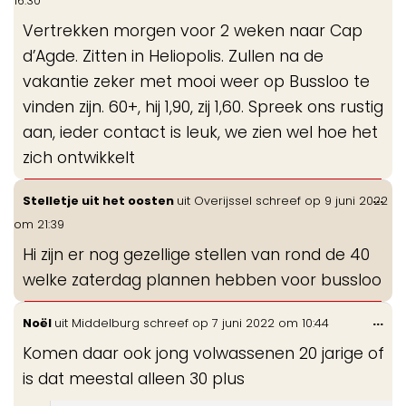
16:30
me
Vertrekken morgen voor 2 weken naar Cap
d’Agde. Zitten in Heliopolis. Zullen na de
vakantie zeker met mooi weer op Bussloo te
vinden zijn. 60+, hij 1,90, zij 1,60. Spreek ons rustig
aan, ieder contact is leuk, we zien wel hoe het
zich ontwikkelt
Wis
...
Stelletje uit het oosten
uit
Overijssel
schreef op
9 juni 2022
de
om
21:39
me
Hi zijn er nog gezellige stellen van rond de 40
welke zaterdag plannen hebben voor bussloo
Wis
...
Noël
uit
Middelburg
schreef op
7 juni 2022
om
10:44
de
Komen daar ook jong volwassenen 20 jarige of
me
is dat meestal alleen 30 plus