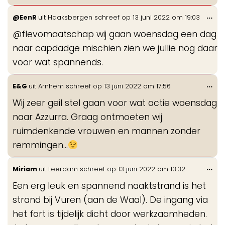
Wis
...
@EenR
uit
Haaksbergen
schreef op
13 juni 2022
om
19:03
de
@flevomaatschap wij gaan woensdag een dag
me
naar capdadge mischien zien we jullie nog daar
voor wat spannends.
Wis
...
E&G
uit
Arnhem
schreef op
13 juni 2022
om
17:56
de
Wij zeer geil stel gaan voor wat actie woensdag
me
naar Azzurra. Graag ontmoeten wij
ruimdenkende vrouwen en mannen zonder
remmingen...
Wis
...
Miriam
uit
Leerdam
schreef op
13 juni 2022
om
13:32
de
Een erg leuk en spannend naaktstrand is het
me
strand bij Vuren (aan de Waal). De ingang via
het fort is tijdelijk dicht door werkzaamheden.