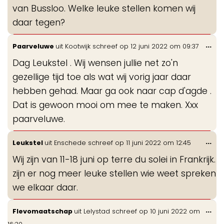
van Bussloo. Welke leuke stellen komen wij
daar tegen?
Wis
...
Paarveluwe
uit
Kootwijk
schreef op
12 juni 2022
om
09:37
de
Dag Leukstel . Wij wensen jullie net zo'n
me
gezellige tijd toe als wat wij vorig jaar daar
hebben gehad. Maar ga ook naar cap d'agde .
Dat is gewoon mooi om mee te maken. Xxx
paarveluwe.
Wis
...
Leukstel
uit
Enschede
schreef op
11 juni 2022
om
12:45
de
Wij zijn van 11-18 juni op terre du solei in Frankrijk.
me
zijn er nog meer leuke stellen wie weet spreken
we elkaar daar.
Wis
...
Flevomaatschap
uit
Lelystad
schreef op
10 juni 2022
om
de