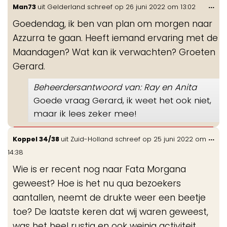
Wis
...
Man73
uit
Gelderland
schreef op
26 juni 2022
om
13:02
de
Goedendag, ik ben van plan om morgen naar
me
Azzurra te gaan. Heeft iemand ervaring met de
Maandagen? Wat kan ik verwachten? Groeten
Gerard.
Beheerdersantwoord van: Ray en Anita
Goede vraag Gerard, ik weet het ook niet,
maar ik lees zeker mee!
Wis
...
Koppel 34/38
uit
Zuid-Holland
schreef op
25 juni 2022
om
de
14:38
me
Wie is er recent nog naar Fata Morgana
geweest? Hoe is het nu qua bezoekers
aantallen, neemt de drukte weer een beetje
toe? De laatste keren dat wij waren geweest,
was het heel rustig en ook weinig activiteit....