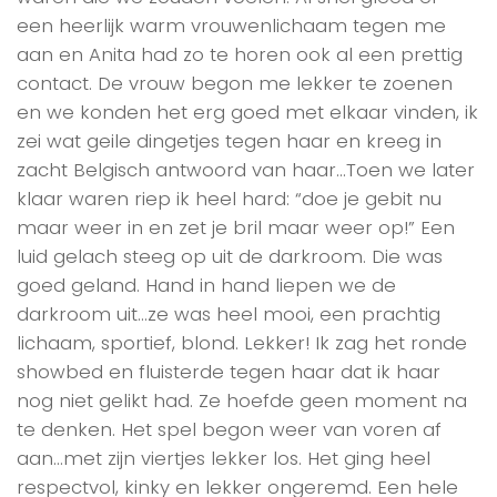
een heerlijk warm vrouwenlichaam tegen me
aan en Anita had zo te horen ook al een prettig
contact. De vrouw begon me lekker te zoenen
en we konden het erg goed met elkaar vinden, ik
zei wat geile dingetjes tegen haar en kreeg in
zacht Belgisch antwoord van haar…Toen we later
klaar waren riep ik heel hard: “doe je gebit nu
maar weer in en zet je bril maar weer op!” Een
luid gelach steeg op uit de darkroom. Die was
goed geland. Hand in hand liepen we de
darkroom uit…ze was heel mooi, een prachtig
lichaam, sportief, blond. Lekker! Ik zag het ronde
showbed en fluisterde tegen haar dat ik haar
nog niet gelikt had. Ze hoefde geen moment na
te denken. Het spel begon weer van voren af
aan…met zijn viertjes lekker los. Het ging heel
respectvol, kinky en lekker ongeremd. Een hele