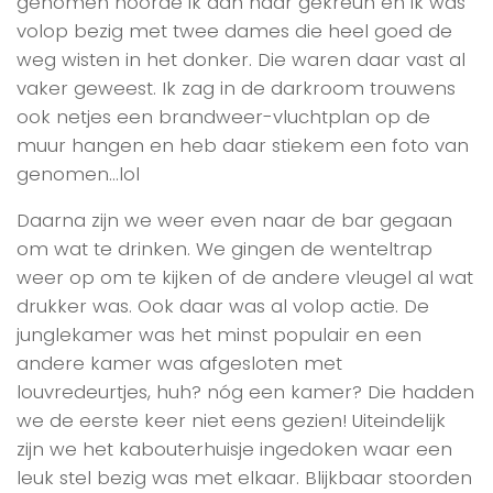
genomen hoorde ik aan haar gekreun en ik was
volop bezig met twee dames die heel goed de
weg wisten in het donker. Die waren daar vast al
vaker geweest. Ik zag in de darkroom trouwens
ook netjes een brandweer-vluchtplan op de
muur hangen en heb daar stiekem een foto van
genomen…lol
Daarna zijn we weer even naar de bar gegaan
om wat te drinken. We gingen de wenteltrap
weer op om te kijken of de andere vleugel al wat
drukker was. Ook daar was al volop actie. De
junglekamer was het minst populair en een
andere kamer was afgesloten met
louvredeurtjes, huh? nóg een kamer? Die hadden
we de eerste keer niet eens gezien! Uiteindelijk
zijn we het kabouterhuisje ingedoken waar een
leuk stel bezig was met elkaar. Blijkbaar stoorden