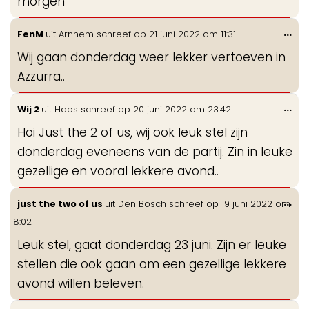
morgen
Wis
...
FenM
uit
Arnhem
schreef op
21 juni 2022
om
11:31
de
Wij gaan donderdag weer lekker vertoeven in
me
Azzurra..
Wis
...
Wij 2
uit
Haps
schreef op
20 juni 2022
om
23:42
de
Hoi Just the 2 of us, wij ook leuk stel zijn
me
donderdag eveneens van de partij. Zin in leuke
gezellige en vooral lekkere avond..
Wis
...
just the two of us
uit
Den Bosch
schreef op
19 juni 2022
om
de
18:02
me
Leuk stel, gaat donderdag 23 juni. Zijn er leuke
stellen die ook gaan om een gezellige lekkere
avond willen beleven.