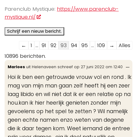
Parenclub Mystique:
https://www.parenclub-
mystique.nl/
Navigatie
←
1
...
91
92
93
94
95
...
109
→
Alles
door
10896 berichten.
de
Wis
...
Marloes
uit
Helenaveen
schreef op
27 juni 2022
om
12:40
gastenboek-
de
lijst
Hoi ik ben een getrouwde vrouw vol en rond . Ik
me
mag van mijn man gaan zelf heeft hij een zeer
laag libido en wil niet dat ik er een relatie op na
hou.kan ik hier heerlijk genieten zonder mijn
gevoelens op het spel te zetten ? Wil namelijk
geen echte namen enzo weten van degene
die ik daar tegen kom. Weet iemand de entree