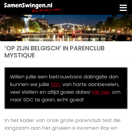
Doorgaan naar inhoud
‘OP ZIJN BELGISCH’ IN PARENCLUB
MYSTIQUE
Willen jullie een betrouwbare datingsite dan
kunnen we jullie
SDC
van harte aanbevelen,
veel stellen en altijd goeie dates!
Klik hier
om
naar SDC te gaan, echt goed!
In het kader van onze grote parenclub test die
langzaam aan het groeien is kwamen Ray en