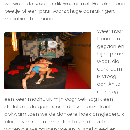
we want de sexuele klik was er niet. Het bleef een
beetje bij een paar voorzichtige aanrakingen,
misschien beginners…
Weer naar
beneden
gegaan en
hij riep me
weer, die
darkroom…
ik vroeg
aan Anita
of ik nog
een keer mocht. Uit mijn ooghoek zag ik een
stelletje in de gang staan dat vlot onze kant
opkwam toen we de donkere hoek omgleden…ik
bleef even staan om zeker te zijn dat zij het
waren die we zouden voelen. Al snel gleed er