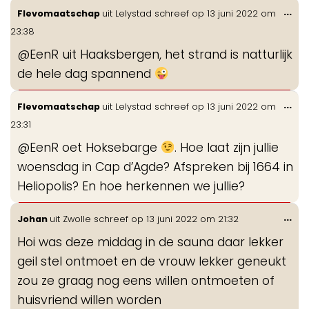
Wis
...
Flevomaatschap
uit
Lelystad
schreef op
13 juni 2022
om
de
23:38
me
@EenR uit Haaksbergen, het strand is natturlijk
de hele dag spannend
Wis
...
Flevomaatschap
uit
Lelystad
schreef op
13 juni 2022
om
de
23:31
me
@EenR oet Hoksebarge
. Hoe laat zijn jullie
woensdag in Cap d’Agde? Afspreken bij 1664 in
Heliopolis? En hoe herkennen we jullie?
Wis
...
Johan
uit
Zwolle
schreef op
13 juni 2022
om
21:32
de
Hoi was deze middag in de sauna daar lekker
me
geil stel ontmoet en de vrouw lekker geneukt
zou ze graag nog eens willen ontmoeten of
huisvriend willen worden