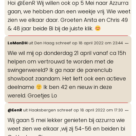
Hoi @EenR Wij willen ook op 5 Mei naar Azzurra
me
gaan, we hebben dan een weekje vrij. Wie weet
zien we elkaar daar. Groeten Anita en Chris 49
& 48 jaar beide Bi bij de juiste klik.
Wis
...
LoManDH
uit
Den Haag
schreef op
18 april 2022
om
23:44
de
Wie wil mij op donderdag 21 april vanaf ca 15h
me
helpen om vertrouwd te worden met de
swingerwereld? Ik ga naar de parenclub
showboat zaandam. Het lieft ook een actieve
deelname
Ik ben 42 en nieuw in deze
wereld. Groetjes Lo
Wis
...
@EenR
uit
Haaksbergen
schreef op
18 april 2022
om
17:30
de
Wij gaan 5 mei lekker genieten bij azzurra wie
me
weet zien we elkaar ,wij zij 54-56 en beiden bi