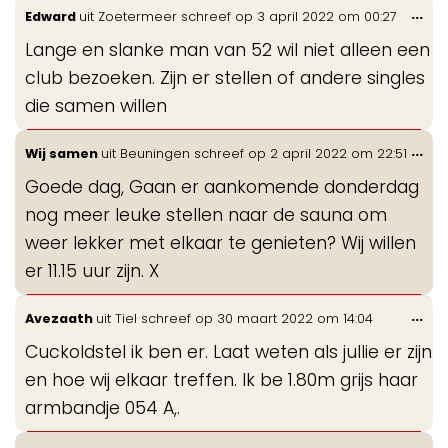
Wis
...
Edward
uit
Zoetermeer
schreef op
3 april 2022
om
00:27
de
Lange en slanke man van 52 wil niet alleen een
me
club bezoeken. Zijn er stellen of andere singles
die samen willen
Wis
...
Wij samen
uit
Beuningen
schreef op
2 april 2022
om
22:51
de
Goede dag, Gaan er aankomende donderdag
me
nog meer leuke stellen naar de sauna om
weer lekker met elkaar te genieten? Wij willen
er 11.15 uur zijn. X
Wis
...
Avezaath
uit
Tiel
schreef op
30 maart 2022
om
14:04
de
Cuckoldstel ik ben er. Laat weten als jullie er zijn
me
en hoe wij elkaar treffen. Ik be 1.80m grijs haar
armbandje 054 A,.