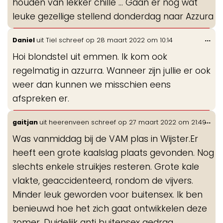
houden van lekker chille … Gaan er nog wat
leuke gezellige stellend donderdag naar Azzura
Wis
...
Daniel
uit
Tiel
schreef op
28 maart 2022
om
10:14
de
Hoi blondstel uit emmen. Ik kom ook
me
regelmatig in azzurra. Wanneer zijn jullie er ook
weer dan kunnen we misschien eens
afspreken er.
Wis
...
gaitjan
uit
heerenveen
schreef op
27 maart 2022
om
21:49
de
Was vanmiddag bij de VAM plas in Wijster.Er
me
heeft een grote kaalslag plaats gevonden. Nog
slechts enkele struikjes resteren. Grote kale
vlakte, geaccidenteerd, rondom de vijvers.
Minder leuk geworden voor buitensex. Ik ben
benieuwd hoe het zich gaat ontwikkelen deze
zomer. Duidelijk anti buitensex gedrag.