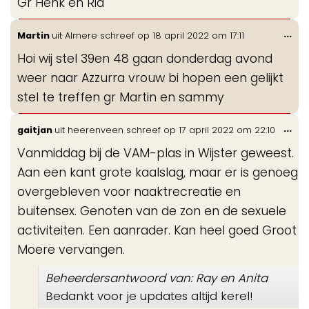
Gr Henk en Ria
Wis
...
Martin
uit
Almere
schreef op
18 april 2022
om
17:11
de
Hoi wij stel 39en 48 gaan donderdag avond
me
weer naar Azzurra vrouw bi hopen een gelijkt
stel te treffen gr Martin en sammy
Wis
...
gaitjan
uit
heerenveen
schreef op
17 april 2022
om
22:10
de
Vanmiddag bij de VAM-plas in Wijster geweest.
me
Aan een kant grote kaalslag, maar er is genoeg
overgebleven voor naaktrecreatie en
buitensex. Genoten van de zon en de sexuele
activiteiten. Een aanrader. Kan heel goed Groot
Moere vervangen.
Beheerdersantwoord van: Ray en Anita
Bedankt voor je updates altijd kerel!