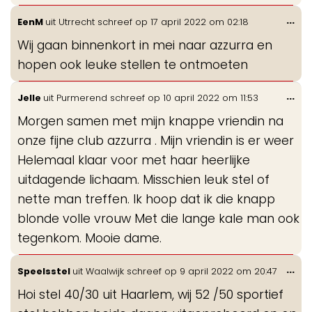
Wis
...
EenM
uit
Utrrecht
schreef op
17 april 2022
om
02:18
de
Wij gaan binnenkort in mei naar azzurra en
me
hopen ook leuke stellen te ontmoeten
Wis
...
Jelle
uit
Purmerend
schreef op
10 april 2022
om
11:53
de
Morgen samen met mijn knappe vriendin na
me
onze fijne club azzurra . Mijn vriendin is er weer
Helemaal klaar voor met haar heerlijke
uitdagende lichaam. Misschien leuk stel of
nette man treffen. Ik hoop dat ik die knapp
blonde volle vrouw Met die lange kale man ook
tegenkom. Mooie dame.
Wis
...
Speelsstel
uit
Waalwijk
schreef op
9 april 2022
om
20:47
de
Hoi stel 40/30 uit Haarlem, wij 52 /50 sportief
me