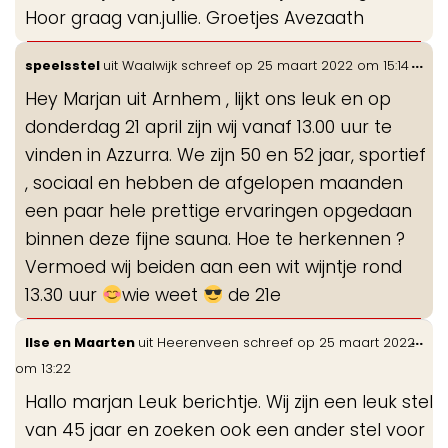
Hoor graag van.jullie. Groetjes Avezaath
Wis
...
speelsstel
uit
Waalwijk
schreef op
25 maart 2022
om
15:14
de
Hey Marjan uit Arnhem , lijkt ons leuk en op
me
donderdag 21 april zijn wij vanaf 13.00 uur te
vinden in Azzurra. We zijn 50 en 52 jaar, sportief
, sociaal en hebben de afgelopen maanden
een paar hele prettige ervaringen opgedaan
binnen deze fijne sauna. Hoe te herkennen ?
Vermoed wij beiden aan een wit wijntje rond
13.30 uur
wie weet
de 21e
Wis
...
Ilse en Maarten
uit
Heerenveen
schreef op
25 maart 2022
de
om
13:22
me
Hallo marjan Leuk berichtje. Wij zijn een leuk stel
van 45 jaar en zoeken ook een ander stel voor