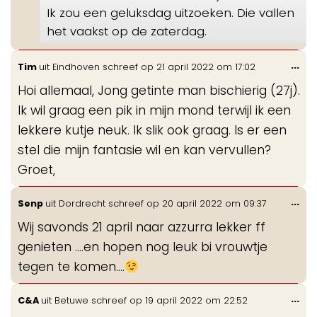
Ik zou een geluksdag uitzoeken. Die vallen
het vaakst op de zaterdag.
Wis
...
Tim
uit
Eindhoven
schreef op
21 april 2022
om
17:02
de
Hoi allemaal, Jong getinte man bischierig (27j).
me
Ik wil graag een pik in mijn mond terwijl ik een
lekkere kutje neuk. Ik slik ook graag. Is er een
stel die mijn fantasie wil en kan vervullen?
Groet,
Wis
...
Senp
uit
Dordrecht
schreef op
20 april 2022
om
09:37
de
Wij savonds 21 april naar azzurra lekker ff
me
genieten ....en hopen nog leuk bi vrouwtje
tegen te komen....
Wis
...
C&A
uit
Betuwe
schreef op
19 april 2022
om
22:52
de