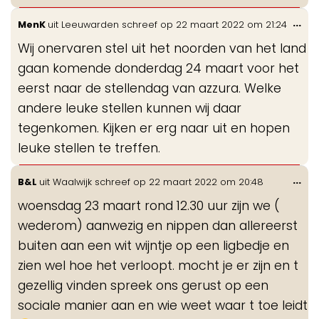
Wis
...
MenK
uit
Leeuwarden
schreef op
22 maart 2022
om
21:24
de
Wij onervaren stel uit het noorden van het land
me
gaan komende donderdag 24 maart voor het
eerst naar de stellendag van azzura. Welke
andere leuke stellen kunnen wij daar
tegenkomen. Kijken er erg naar uit en hopen
leuke stellen te treffen.
Wis
...
B&L
uit
Waalwijk
schreef op
22 maart 2022
om
20:48
de
woensdag 23 maart rond 12.30 uur zijn we (
me
wederom) aanwezig en nippen dan allereerst
buiten aan een wit wijntje op een ligbedje en
zien wel hoe het verloopt. mocht je er zijn en t
gezellig vinden spreek ons gerust op een
sociale manier aan en wie weet waar t toe leidt