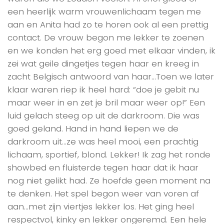
een heerlijk warm vrouwenlichaam tegen me
aan en Anita had zo te horen ook al een prettig
contact. De vrouw begon me lekker te zoenen
en we konden het erg goed met elkaar vinden, ik
zei wat geile dingetjes tegen haar en kreeg in
zacht Belgisch antwoord van haar…Toen we later
klaar waren riep ik heel hard: “doe je gebit nu
maar weer in en zet je bril maar weer op!” Een
luid gelach steeg op uit de darkroom. Die was
goed geland. Hand in hand liepen we de
darkroom uit…ze was heel mooi, een prachtig
lichaam, sportief, blond. Lekker! Ik zag het ronde
showbed en fluisterde tegen haar dat ik haar
nog niet gelikt had. Ze hoefde geen moment na
te denken. Het spel begon weer van voren af
aan…met zijn viertjes lekker los. Het ging heel
respectvol, kinky en lekker ongeremd. Een hele