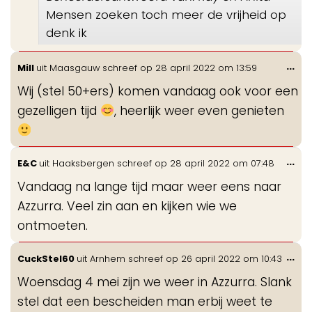
Mensen zoeken toch meer de vrijheid op
denk ik
Wis
...
Mill
uit
Maasgauw
schreef op
28 april 2022
om
13:59
de
Wij (stel 50+ers) komen vandaag ook voor een
me
gezelligen tijd
, heerlijk weer even genieten
Wis
...
E&C
uit
Haaksbergen
schreef op
28 april 2022
om
07:48
de
Vandaag na lange tijd maar weer eens naar
me
Azzurra. Veel zin aan en kijken wie we
ontmoeten.
Wis
...
CuckStel60
uit
Arnhem
schreef op
26 april 2022
om
10:43
de
Woensdag 4 mei zijn we weer in Azzurra. Slank
me
stel dat een bescheiden man erbij weet te