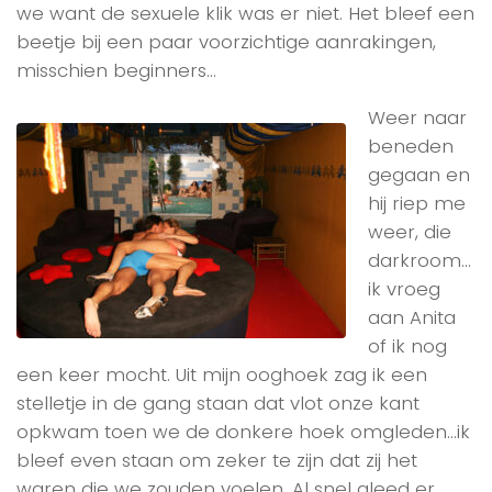
we want de sexuele klik was er niet. Het bleef een
beetje bij een paar voorzichtige aanrakingen,
misschien beginners…
Weer naar
beneden
gegaan en
hij riep me
weer, die
darkroom…
ik vroeg
aan Anita
of ik nog
een keer mocht. Uit mijn ooghoek zag ik een
stelletje in de gang staan dat vlot onze kant
opkwam toen we de donkere hoek omgleden…ik
bleef even staan om zeker te zijn dat zij het
waren die we zouden voelen. Al snel gleed er