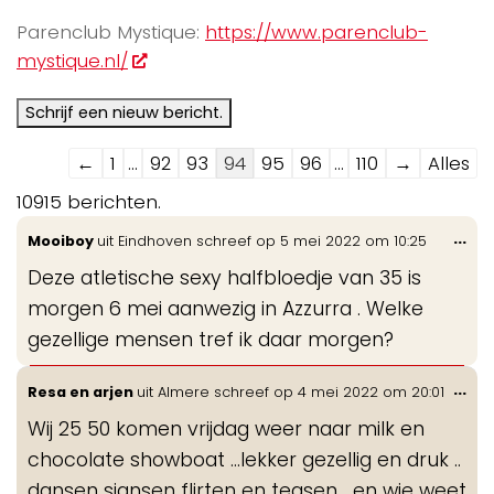
Parenclub Mystique:
https://www.parenclub-
mystique.nl/
Navigatie
←
1
...
92
93
94
95
96
...
110
→
Alles
door
10915 berichten.
de
Wis
...
Mooiboy
uit
Eindhoven
schreef op
5 mei 2022
om
10:25
gastenboek-
de
lijst
Deze atletische sexy halfbloedje van 35 is
me
morgen 6 mei aanwezig in Azzurra . Welke
gezellige mensen tref ik daar morgen?
Wis
...
Resa en arjen
uit
Almere
schreef op
4 mei 2022
om
20:01
de
Wij 25 50 komen vrijdag weer naar milk en
me
chocolate showboat ...lekker gezellig en druk ..
dansen sjansen flirten en teasen ...en wie weet