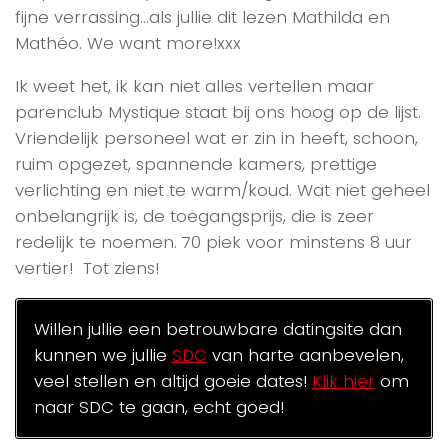
fijne verrassing…als jullie dit lezen Mathilda en
Mathéo. We want more!xxx
Ik weet het, ik kan niet alles vertellen maar
parenclub Mystique staat bij ons hoog op de lijst.
Vriendelijk personeel wat er zin in heeft, schoon,
ruim opgezet, spannende kamers, prettige
verlichting en niet te warm/koud. Wat niet geheel
onbelangrijk is, de toegangsprijs, die is zeer
redelijk te noemen. 70 piek voor minstens 8 uur
vertier! Tot ziens!
Willen jullie een betrouwbare datingsite dan
kunnen we jullie
SDC
van harte aanbevelen,
veel stellen en altijd goeie dates!
Klik hier
om
naar SDC te gaan, echt goed!