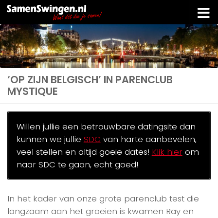
Doorgaan naar inhoud
‘OP ZIJN BELGISCH’ IN PARENCLUB
MYSTIQUE
Willen jullie een betrouwbare datingsite dan
kunnen we jullie
SDC
van harte aanbevelen,
veel stellen en altijd goeie dates!
Klik hier
om
naar SDC te gaan, echt goed!
In het kader van onze grote parenclub test die
langzaam aan het groeien is kwamen Ray en