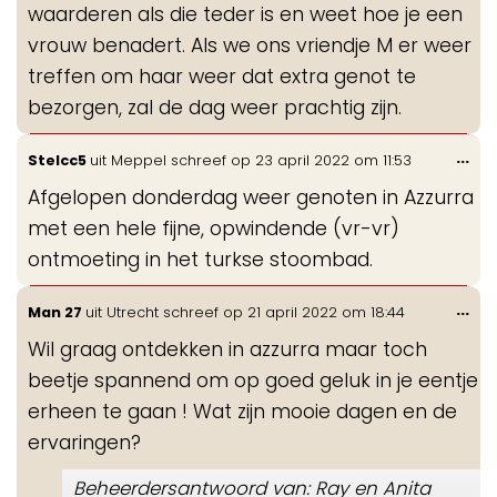
waarderen als die teder is en weet hoe je een
vrouw benadert. Als we ons vriendje M er weer
treffen om haar weer dat extra genot te
bezorgen, zal de dag weer prachtig zijn.
Wis
...
Stelcc5
uit
Meppel
schreef op
23 april 2022
om
11:53
de
Afgelopen donderdag weer genoten in Azzurra
me
met een hele fijne, opwindende (vr-vr)
ontmoeting in het turkse stoombad.
Wis
...
Man 27
uit
Utrecht
schreef op
21 april 2022
om
18:44
de
Wil graag ontdekken in azzurra maar toch
me
beetje spannend om op goed geluk in je eentje
erheen te gaan ! Wat zijn mooie dagen en de
ervaringen?
Beheerdersantwoord van: Ray en Anita