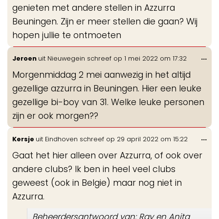
genieten met andere stellen in Azzurra
Beuningen. Zijn er meer stellen die gaan? Wij
hopen jullie te ontmoeten
Wis
...
Jeroen
uit
Nieuwegein
schreef op
1 mei 2022
om
17:32
de
Morgenmiddag 2 mei aanwezig in het altijd
me
gezellige azzurra in Beuningen. Hier een leuke
gezellige bi-boy van 31. Welke leuke personen
zijn er ook morgen??
Wis
...
Kersje
uit
Eindhoven
schreef op
29 april 2022
om
15:22
de
Gaat het hier alleen over Azzurra, of ook over
me
andere clubs? Ik ben in heel veel clubs
geweest (ook in Belgie) maar nog niet in
Azzurra.
Beheerdersantwoord van: Ray en Anita