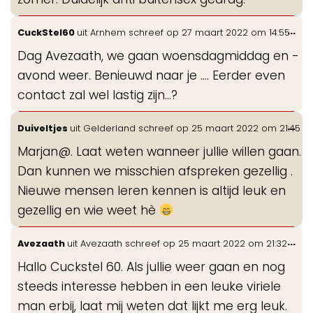
Wis
...
CuckStel60
uit
Arnhem
schreef op
27 maart 2022
om
14:55
de
Dag Avezaath, we gaan woensdagmiddag en -
me
avond weer. Benieuwd naar je .... Eerder even
contact zal wel lastig zijn...?
Wis
...
Duiveltjes
uit
Gelderland
schreef op
25 maart 2022
om
21:45
de
Marjan@. Laat weten wanneer jullie willen gaan.
me
Dan kunnen we misschien afspreken gezellig .
Nieuwe mensen leren kennen is altijd leuk en
gezellig en wie weet hè
Wis
...
Avezaath
uit
Avezaath
schreef op
25 maart 2022
om
21:32
de
Hallo Cuckstel 60. Als jullie weer gaan en nog
me
steeds interesse hebben in een leuke viriele
man erbij, laat mij weten dat lijkt me erg leuk.