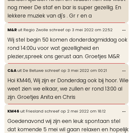
nog meer De staf en bar is super gezellig. En
lekkere muziek van dj's . Gr r en a
Wis
...
M&R
uit
Regio Zwolle
schreef op
3 mei 2022
om
22:52
de
Wij stel begin 50 komen donderdagmiddag ook
me
rond 14:00u voor wat gezelligheid en
plezier,spreek ons gerust aan. Groetjes M&R
Wis
...
C&A
uit
De Betuwe
schreef op
3 mei 2022
om
00:21
de
Hoi KM46, Wij zijn er Donderdag ook bij hoor. Wie
me
weet zien we elkaar, we zullen er rond 13:00 al
zijn. Groetjes Anita en Chris
Wis
...
KM46
uit
Friesland
schreef op
2 mei 2022
om
18:12
de
Goedenavond wij zijn een leuk spontaan stel
me
dat komende 5 mei wil gaan relaxen en hopelijk