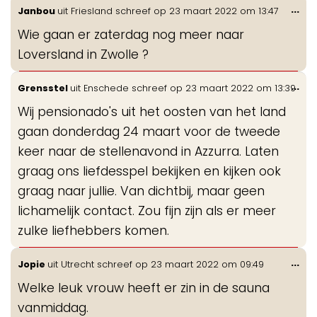
Wis
...
Janbou
uit
Friesland
schreef op
23 maart 2022
om
13:47
de
Wie gaan er zaterdag nog meer naar
me
Loversland in Zwolle ?
Wis
...
Grensstel
uit
Enschede
schreef op
23 maart 2022
om
13:39
de
Wij pensionado's uit het oosten van het land
me
gaan donderdag 24 maart voor de tweede
keer naar de stellenavond in Azzurra. Laten
graag ons liefdesspel bekijken en kijken ook
graag naar jullie. Van dichtbij, maar geen
lichamelijk contact. Zou fijn zijn als er meer
zulke liefhebbers komen.
Wis
...
Jopie
uit
Utrecht
schreef op
23 maart 2022
om
09:49
de
Welke leuk vrouw heeft er zin in de sauna
me
vanmiddag.