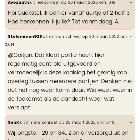
Wis
...
Avezaath
uit
Tiel
schreef op
30 maart 2022
om
10:18
de
Hoi Cuckstel. Ik ben er vanaf uurtje of 2 half 3.
me
Hoe herkennen ik jullie? Tot vanmiddag. A.
Wis
...
Stelemmen928
uit
Emmen
schreef op
30 maart 2022
om
de
08:14
me
@Gaitjan. Dat klopt politie heeft hier
regelmatig controle uitgevoerd en
vermoedelijk is deze kaalslag het gevolg van
overleg tussen meerdere partijen. Denken niet
dat het nog weer komt daar. Wie weet weer in
de toekomst als de aandacht weer wat
verslapt.
Wis
...
SenK
uit
Almere
schreef op
29 maart 2022
om
12:49
de
Wij jongstel… 29 en 34.. Zien er verzorgd uit en
me