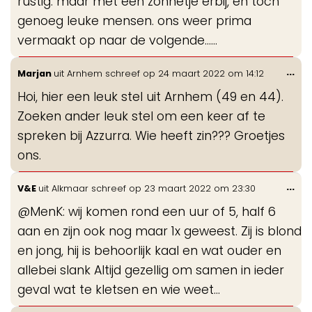
rustig. maar met een zonnetje erbij, en toch
genoeg leuke mensen. ons weer prima
vermaakt op naar de volgende……
Wis
...
Marjan
uit
Arnhem
schreef op
24 maart 2022
om
14:12
de
Hoi, hier een leuk stel uit Arnhem (49 en 44).
me
Zoeken ander leuk stel om een keer af te
spreken bij Azzurra. Wie heeft zin??? Groetjes
ons.
Wis
...
V&E
uit
Alkmaar
schreef op
23 maart 2022
om
23:30
de
@MenK: wij komen rond een uur of 5, half 6
me
aan en zijn ook nog maar 1x geweest. Zij is blond
en jong, hij is behoorlijk kaal en wat ouder en
allebei slank Altijd gezellig om samen in ieder
geval wat te kletsen en wie weet…