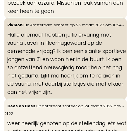
bezoek aan azzura. Misschien leuk samen een
keer heen te gaan
Wis
...
Rik6lol9
uit
Amsterdam
schreef op
25 maart 2022
om
10:24
de
Hallo allemaal, hebben jullie ervaring met
me
sauna Javali in Heerhugowaard op de
gemengde vrijdag? Ik ben een slanke sportieve
jongen van 31 en woon hier in de buurt. Ik ben
zo ontzettend nieuwsgierig maar heb het nog
niet gedurfd. Lijkt me heerlijk om te relaxen in
de sauna, met daarbij stelletjes die met elkaar
aan het vrijen zijn..
Wis
...
Cees en Dees
uit
dordrecht
schreef op
24 maart 2022
om
de
21:22
me
weer heerlijk genoten op de stellendag iets wat