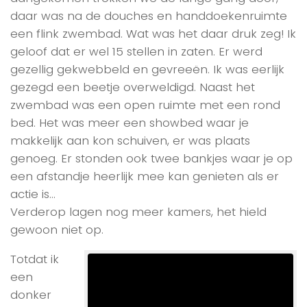
daar was na de douches en handdoekenruimte
een flink zwembad. Wat was het daar druk zeg! Ik
geloof dat er wel 15 stellen in zaten. Er werd
gezellig gekwebbeld en gevreeën. Ik was eerlijk
gezegd een beetje overweldigd. Naast het
zwembad was een open ruimte met een rond
bed. Het was meer een showbed waar je
makkelijk aan kon schuiven, er was plaats
genoeg. Er stonden ook twee bankjes waar je op
een afstandje heerlijk mee kan genieten als er
actie is…
Verderop lagen nog meer kamers, het hield
gewoon niet op.
Totdat ik
een
donker