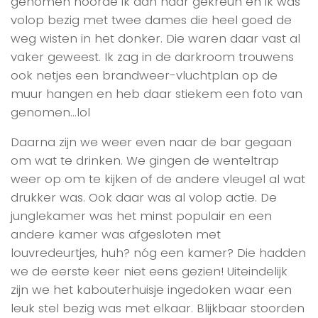
genomen hoorde ik aan haar gekreun en ik was
volop bezig met twee dames die heel goed de
weg wisten in het donker. Die waren daar vast al
vaker geweest. Ik zag in de darkroom trouwens
ook netjes een brandweer-vluchtplan op de
muur hangen en heb daar stiekem een foto van
genomen…lol
Daarna zijn we weer even naar de bar gegaan
om wat te drinken. We gingen de wenteltrap
weer op om te kijken of de andere vleugel al wat
drukker was. Ook daar was al volop actie. De
junglekamer was het minst populair en een
andere kamer was afgesloten met
louvredeurtjes, huh? nóg een kamer? Die hadden
we de eerste keer niet eens gezien! Uiteindelijk
zijn we het kabouterhuisje ingedoken waar een
leuk stel bezig was met elkaar. Blijkbaar stoorden