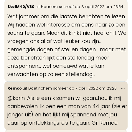
Wis
...
StelM40/V30
uit
Haarlem
schreef op
8 april 2022
om
23:54
de
Wat jammer om die laatste berichten te lezen...
me
Wij hadden wel interesse om eens naar zo een
sauna te gaan. Maar dit klinkt niet heel chill. We
vroegen ons al af wat leuker zou zijn...
gemengde dagen of stellen dagen... maar met
deze berichten lijkt een stellendag meer
ontspannen... wel benieuwd wat je kan
verwachten op zo een stellendag...
Wis
...
Remco
uit
Doetinchem
schreef op
7 april 2022
om
23:20
de
@karin. Als je een x samen wil gaan..hou ik mij
me
aanbevolen. Ik ben een man van 44 jaar (zie er
jonger uit) en het lijkt mij spannend met jou
daar op ontdekkingsreis te gaan. Gr Remco