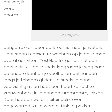
gat zag, ik
word
enorm
Vluchtplan
aangetrokken door darkrooms moet je weten.
Daar staan mensen te wachten op je en je mag
overal aanzitten! Yes! Heerlijk geil als het een
beetje druk is en je zoekt langzaam je weg naar
de andere kant en je voelt allemaal handen
langs je lichaam glijden. Je steekt je hand
voorzichtig uit en hebt een heerlijke zachte
vrouwenborst in je handen. Hmmmmm, lekker!
Daar hebben we ons uiteindelijk even
opgewarmd. Anita werd al flink te pakken