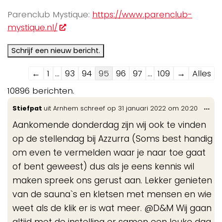
Parenclub Mystique:
https://www.parenclub-
mystique.nl/
Navigatie
←
1
...
93
94
95
96
97
...
109
→
Alles
door
10896 berichten.
de
Wis
...
Stiefpat
uit
Arnhem
schreef op
31 januari 2022
om
20:20
gastenboek-
de
lijst
Aankomende donderdag zijn wij ook te vinden
me
op de stellendag bij Azzurra (Soms best handig
om even te vermelden waar je naar toe gaat
of bent geweest) dus als je eens kennis wil
maken spreek ons gerust aan. Lekker genieten
van de sauna`s en kletsen met mensen en wie
weet als de klik er is wat meer. @D&M Wij gaan