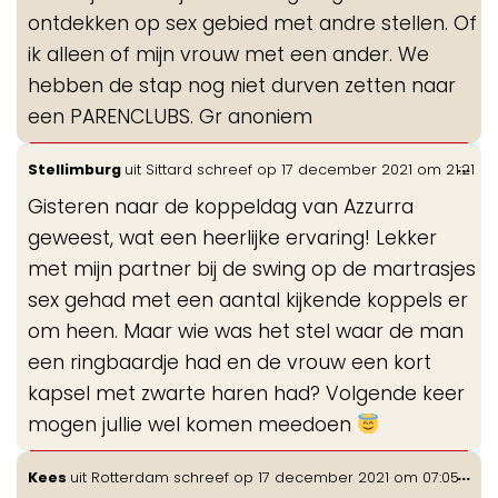
ontdekken op sex gebied met andre stellen. Of
ik alleen of mijn vrouw met een ander. We
hebben de stap nog niet durven zetten naar
een PARENCLUBS. Gr anoniem
Wis
...
Stellimburg
uit
Sittard
schreef op
17 december 2021
om
21:21
de
Gisteren naar de koppeldag van Azzurra
me
geweest, wat een heerlijke ervaring! Lekker
met mijn partner bij de swing op de martrasjes
sex gehad met een aantal kijkende koppels er
om heen. Maar wie was het stel waar de man
een ringbaardje had en de vrouw een kort
kapsel met zwarte haren had? Volgende keer
mogen jullie wel komen meedoen
Wis
...
Kees
uit
Rotterdam
schreef op
17 december 2021
om
07:05
de