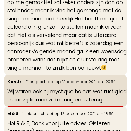
op me gemak.Het zal zeker anders zijn dan op
stellendag maar ik vind het gemengd met de
single mannen ook heerlijk.Het heeft me goed
geleerd om grenzen te stellen maar ik ervaar
dat niet als vervelend maar dat is uiteraard
persoonlijk dus wat mij betreft is zaterdag een
aanrader.Volgende maand ga ik een woensdag
proberen want dat blijkt de drukste dag met
single mannen te zijn.Ik ben benieuwt
Wis
...
K en J
uit
Tilburg
schreef op
12 december 2021
om
20:54
de
Wij waren ook bij mystique helaas wat rustig idd
me
maar wij komen zeker nog eens terug….
Wis
...
M & S
uit
Leiden
schreef op
12 december 2021
om
18:59
de
Hoi R & E, Dank voor jullie advies. Gisteren
me