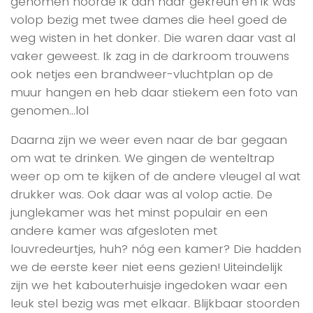
genomen hoorde ik aan haar gekreun en ik was
volop bezig met twee dames die heel goed de
weg wisten in het donker. Die waren daar vast al
vaker geweest. Ik zag in de darkroom trouwens
ook netjes een brandweer-vluchtplan op de
muur hangen en heb daar stiekem een foto van
genomen…lol
Daarna zijn we weer even naar de bar gegaan
om wat te drinken. We gingen de wenteltrap
weer op om te kijken of de andere vleugel al wat
drukker was. Ook daar was al volop actie. De
junglekamer was het minst populair en een
andere kamer was afgesloten met
louvredeurtjes, huh? nóg een kamer? Die hadden
we de eerste keer niet eens gezien! Uiteindelijk
zijn we het kabouterhuisje ingedoken waar een
leuk stel bezig was met elkaar. Blijkbaar stoorden