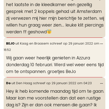
het laatste in de kleedkamer een gezellig
gesprek met 2 koppels gehad uit Amsterdam
zij verwezen mij hier mijn berichtje te zetten.. wij
willen hun graag weer zien.... leuke klit piercings
werden ff geshowd
Wis
...
BEJO
uit
Kaag en Braasem
schreef op
29 januari 2022
om
de
16:52
me
Wij gaan weer heerlijk genieten in Azzura
donderdag 10 februari. Werd wel weer eens tijd
om te ontspannen. groetjes BeJo
Wis
...
Do
uit
Den Haag
schreef op
29 januari 2022
om
04:23
de
Hey ik heb komende maandag tijd om te gaan.
me
Maar kan me voorstellen dan dat een rustige
dag is? Zijn er dan ook mensen die g,aan? Ik