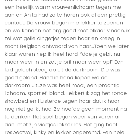
een heerlijk warm vrouwenlichaam tegen me
aan en Anita had zo te horen ook al een prettig
contact. De vrouw begon me lekker te zoenen
en we konden het erg goed met elkaar vinden, ik
zei wat geile dingetjes tegen haar en kreeg in
zacht Belgisch antwoord van haar…Toen we later
klaar waren riep ik heel hard: “doe je gebit nu
maar weer in en zet je bril maar weer op!” Een
luid gelach steeg op uit de darkroom. Die was
goed geland. Hand in hand liepen we de
darkroom uit…ze was heel mooi, een prachtig
lichaam, sportief, blond. Lekker! Ik zag het ronde
showbed en fluisterde tegen haar dat ik haar
nog niet gelikt had. Ze hoefde geen moment na
te denken. Het spel begon weer van voren af
aan…met zijn viertjes lekker los. Het ging heel
respectvol, kinky en lekker ongeremd. Een hele