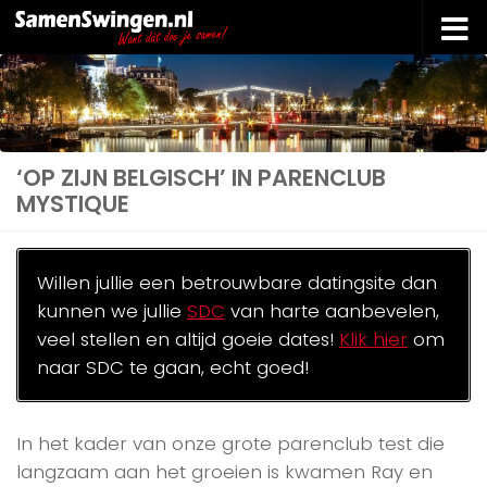
Doorgaan naar inhoud
‘OP ZIJN BELGISCH’ IN PARENCLUB
MYSTIQUE
Willen jullie een betrouwbare datingsite dan
kunnen we jullie
SDC
van harte aanbevelen,
veel stellen en altijd goeie dates!
Klik hier
om
naar SDC te gaan, echt goed!
In het kader van onze grote parenclub test die
langzaam aan het groeien is kwamen Ray en