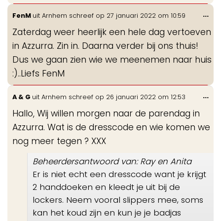
Wis
...
FenM
uit
Arnhem
schreef op
27 januari 2022
om
10:59
de
Zaterdag weer heerlijk een hele dag vertoeven
me
in Azzurra. Zin in. Daarna verder bij ons thuis!
Dus we gaan zien wie we meenemen naar huis
:)..Liefs FenM
Wis
...
A & G
uit
Arnhem
schreef op
26 januari 2022
om
12:53
de
Hallo, Wij willen morgen naar de parendag in
me
Azzurra. Wat is de dresscode en wie komen we
nog meer tegen ? XXX
Beheerdersantwoord van: Ray en Anita
Er is niet echt een dresscode want je krijgt
2 handdoeken en kleedt je uit bij de
lockers. Neem vooral slippers mee, soms
kan het koud zijn en kun je je badjas