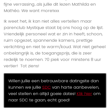
fijne verrassing…als jullie dit lezen Mathilda en
Mathéo. We want more!xxx
Ik weet het, ik kan niet alles vertellen maar
parenclub Mystique staat bij ons hoog op de lijst.
Vriendelijk personeel wat er zin in heeft, schoon,
ruim opgezet, spannende kamers, prettige
verlichting en niet te warm/koud. Wat niet geheel
onbelangrijk is, de toegangsprijs, die is zeer
redelijk te noemen. 70 piek voor minstens 8 uur
vertier! Tot ziens!
Willen jullie een betrouwbare datingsite dan
kunnen we jullie
SDC
van harte aanbevelen,
veel stellen en altijd goeie dates!
Klik hier
om
naar SDC te gaan, echt goed!