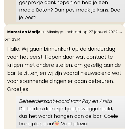
gesprekje aanknopen en heb je een
mooie Baton? Dan pas maak je kans. Doe
je best!
Wis
...
Marcel en Marije
uit
Vlissingen
schreef op
27 januari 2022
de
om
23:14
me
Hallo. Wij gaan binnenkort op de donderdag
voor het eerst. Hopen daar wat contact te
krijgen met andere stellen, om gezellig aan de
bar te zitten, en wij zijn vooral nieuwsgierig wat
voor spannende dingen er gaan gebeuren.
Groetjes
Beheerdersantwoord van: Ray en Anita
De barkrukken zijn tijdelijk weggehaald,
dus het wordt hangen aan de bar. Goeie
hangplek dan!
Veel plezier