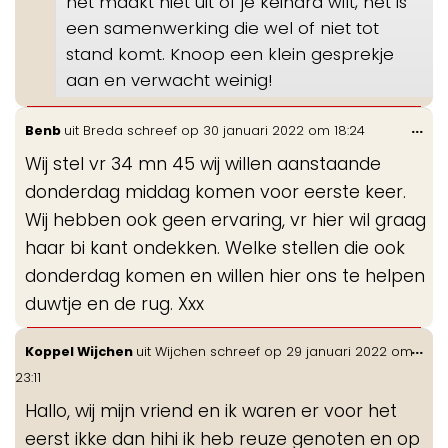
het maakt niet uit of je keihard wilt, het is
een samenwerking die wel of niet tot
stand komt. Knoop een klein gesprekje
aan en verwacht weinig!
Wis
...
Benb
uit
Breda
schreef op
30 januari 2022
om
18:24
de
Wij stel vr 34 mn 45 wij willen aanstaande
me
donderdag middag komen voor eerste keer.
Wij hebben ook geen ervaring, vr hier wil graag
haar bi kant ondekken. Welke stellen die ook
donderdag komen en willen hier ons te helpen
duwtje en de rug. Xxx
Wis
...
Koppel Wijchen
uit
Wijchen
schreef op
29 januari 2022
om
de
23:11
me
Hallo, wij mijn vriend en ik waren er voor het
eerst ikke dan hihi ik heb reuze genoten en op