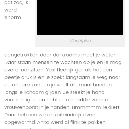
gat zag, ik
word
enorm
Vluchtplan
aangetrokken door darkrooms moet je weten.
Daar staan mensen te wachten op je en je mag
overal aanzitten! Yes! Heerlijk geil als het een
beetje druk is en je zoekt langzaam je weg naar
de andere kant en je voelt allemaal handen
langs je lichaam glijden. Je steekt je hand
voorzichtig uit en hebt een heerlijke zachte
vrouwenborst in je handen. Hmmmmm, lekker!
Daar hebben we ons uiteindelijk even
opgewarmd. Anita werd al flink te pakken