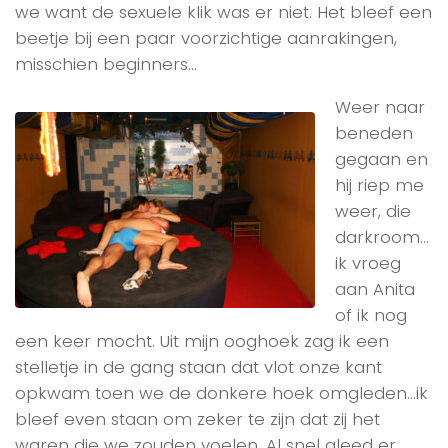
we want de sexuele klik was er niet. Het bleef een
beetje bij een paar voorzichtige aanrakingen,
misschien beginners…
Weer naar
beneden
gegaan en
hij riep me
weer, die
darkroom…
ik vroeg
aan Anita
of ik nog
een keer mocht. Uit mijn ooghoek zag ik een
stelletje in de gang staan dat vlot onze kant
opkwam toen we de donkere hoek omgleden…ik
bleef even staan om zeker te zijn dat zij het
waren die we zouden voelen. Al snel gleed er