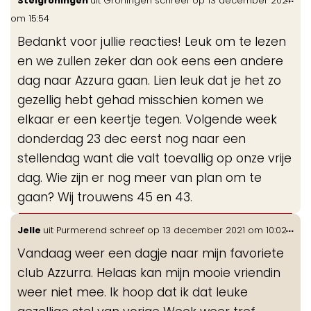
Stelgroningen
uit
Groningen
schreef op
13 december 2021
de
om
15:54
me
Bedankt voor jullie reacties! Leuk om te lezen
en we zullen zeker dan ook eens een andere
dag naar Azzura gaan. Lien leuk dat je het zo
gezellig hebt gehad misschien komen we
elkaar er een keertje tegen. Volgende week
donderdag 23 dec eerst nog naar een
stellendag want die valt toevallig op onze vrije
dag. Wie zijn er nog meer van plan om te
gaan? Wij trouwens 45 en 43.
Wis
...
Jelle
uit
Purmerend
schreef op
13 december 2021
om
10:02
de
Vandaag weer een dagje naar mijn favoriete
me
club Azzurra. Helaas kan mijn mooie vriendin
weer niet mee. Ik hoop dat ik dat leuke