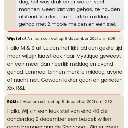
dag, het was druk en er waren veel
mannen. Geen last van gehad, ze houden
afstand. Verder een heerlijke middag
gehad met 2 mooie meiden en een stel.
Wis
...
Wijstel
uit
Arnhem
schreef op
9 december 2021
om
18:06
de
Hallo M & S uit Leiden, het lijkt idd een gekke tijd
me
maar wij zijn laatst ook naar Mystique geweest
en een meer dan heerlijk middag en avond
gehad. Eenmaal binnen merk je middag, avond
of nacht niet. Gewoon lekker gaan en genieten.
Xxx R&E
Wis
...
R&M
uit
Haarlem
schreef op
8 december 2021
om
12:32
de
Hallo, Wij zijn een leuk stel van eind 40 die
me
donderdag 9 december een bezoek willen
gaan brengen aan de Showboat. Zijn er meer