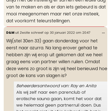
altijd met de instelling er samen een leuke dag
van te maken en als er dan iets gebeurd is dat
mooi meegenomen maar niet onze insteek,
dat voorkomt teleurstellingen.
Wis
...
D&M
uit
Zwolle
schreef op
30 januari 2022
om
20:47
de
Wij(stel 30en 33) gaan donderdag voor het
me
eerst naar azurra. Na lang erover gehad te
hebben zijn wij erop uit gekomen dat we heel
graag eens van partner willen ruilen. Omdat
deze wens zo groot is zijn wij heel benieuwd hoe
groot de kans van slagen is?
Beheerdersantwoord van: Ray en Anita
Als wij zelf naar een parenclub of
erotische sauna gaan, komt het voor dat
we helemaal geen partnerruil doen. Dus