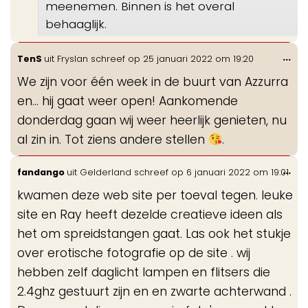
meenemen. Binnen is het overal
behaaglijk.
Wis
...
TenS
uit
Fryslan
schreef op
25 januari 2022
om
19:20
de
We zijn voor één week in de buurt van Azzurra
me
en... hij gaat weer open! Aankomende
donderdag gaan wij weer heerlijk genieten, nu
al zin in. Tot ziens andere stellen
.
Wis
...
fandango
uit
Gelderland
schreef op
6 januari 2022
om
19:01
de
kwamen deze web site per toeval tegen. leuke
me
site en Ray heeft dezelde creatieve ideen als
het om spreidstangen gaat. Las ook het stukje
over erotische fotografie op de site . wij
hebben zelf daglicht lampen en flitsers die
2.4ghz gestuurt zijn en en zwarte achterwand .