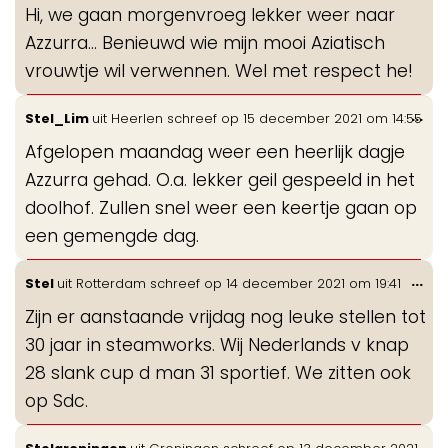
Hi, we gaan morgenvroeg lekker weer naar
me
Azzurra... Benieuwd wie mijn mooi Aziatisch
vrouwtje wil verwennen. Wel met respect he!
Wis
...
Stel_Lim
uit
Heerlen
schreef op
15 december 2021
om
14:55
de
Afgelopen maandag weer een heerlijk dagje
me
Azzurra gehad. O.a. lekker geil gespeeld in het
doolhof. Zullen snel weer een keertje gaan op
een gemengde dag.
Wis
...
Stel
uit
Rotterdam
schreef op
14 december 2021
om
19:41
de
Zijn er aanstaande vrijdag nog leuke stellen tot
me
30 jaar in steamworks. Wij Nederlands v knap
28 slank cup d man 31 sportief. We zitten ook
op Sdc.
Wis
...