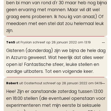
ben bi man van rond d'r 30 maar heb nog bijna
geen ervaring met mannen. Maar wil dit wel
graag eens proberen. Ik hou iig van anaal;) Of
meedoen met een stel dat zou helemaal leuk
zijn.
Wis
...
TenS
uit
Fryslan
schreef op
28 januari 2022
om
13:19
de
Gisteren (donderdag) zijn we bijna de hele dag
me
in Azzurra geweest. Wat heerlijk dat alles weer
open is! Fantastische sfeer, leuke stellen en
aardige uitbaters. Tot een volgende keer.
Wis
...
Robert
uit
Oosterhout
schreef op
28 januari 2022
om
04:19
de
Hee! Zijn er aanstaande zaterdag tussen 13:00
me
en 18:00 stellen (die eventueel openstaan voor
experimenteren met mijn eerste bi seksuele