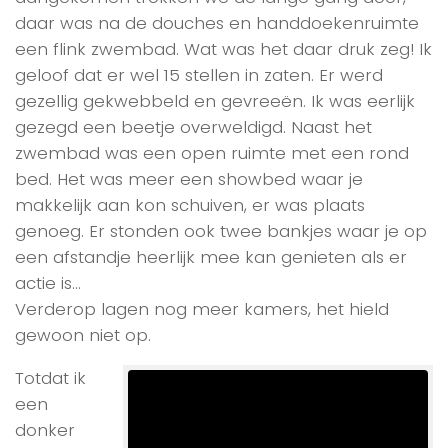
daar was na de douches en handdoekenruimte
een flink zwembad. Wat was het daar druk zeg! Ik
geloof dat er wel 15 stellen in zaten. Er werd
gezellig gekwebbeld en gevreeën. Ik was eerlijk
gezegd een beetje overweldigd. Naast het
zwembad was een open ruimte met een rond
bed. Het was meer een showbed waar je
makkelijk aan kon schuiven, er was plaats
genoeg. Er stonden ook twee bankjes waar je op
een afstandje heerlijk mee kan genieten als er
actie is…
Verderop lagen nog meer kamers, het hield
gewoon niet op.
Totdat ik
een
donker