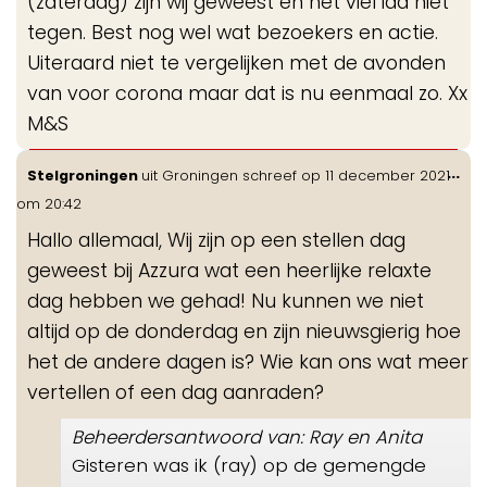
(zaterdag) zijn wij geweest en het viel idd niet
tegen. Best nog wel wat bezoekers en actie.
Uiteraard niet te vergelijken met de avonden
van voor corona maar dat is nu eenmaal zo. Xx
M&S
Wis
...
Stelgroningen
uit
Groningen
schreef op
11 december 2021
de
om
20:42
me
Hallo allemaal, Wij zijn op een stellen dag
geweest bij Azzura wat een heerlijke relaxte
dag hebben we gehad! Nu kunnen we niet
altijd op de donderdag en zijn nieuwsgierig hoe
het de andere dagen is? Wie kan ons wat meer
vertellen of een dag aanraden?
Beheerdersantwoord van: Ray en Anita
Gisteren was ik (ray) op de gemengde