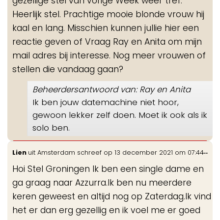
gezellige stel van vorige Week weer tref.
Heerlijk stel. Prachtige mooie blonde vrouw hij
kaal en lang. Misschien kunnen jullie hier een
reactie geven of Vraag Ray en Anita om mijn
mail adres bij interesse. Nog meer vrouwen of
stellen die vandaag gaan?
Beheerdersantwoord van: Ray en Anita
Ik ben jouw datemachine niet hoor,
gewoon lekker zelf doen. Moet ik ook als ik
solo ben.
Wis
...
Lien
uit
Amsterdam
schreef op
13 december 2021
om
07:44
de
Hoi Stel Groningen Ik ben een single dame en
me
ga graag naar Azzurra.Ik ben nu meerdere
keren geweest en altijd nog op Zaterdag.Ik vind
het er dan erg gezellig en ik voel me er goed