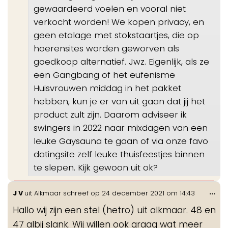
gewaardeerd voelen en vooral niet
verkocht worden! We kopen privacy, en
geen etalage met stokstaartjes, die op
hoerensites worden geworven als
goedkoop alternatief. Jwz. Eigenlijk, als ze
een Gangbang of het eufenisme
Huisvrouwen middag in het pakket
hebben, kun je er van uit gaan dat jij het
product zult zijn. Daarom adviseer ik
swingers in 2022 naar mixdagen van een
leuke Gaysauna te gaan of via onze favo
datingsite zelf leuke thuisfeestjes binnen
te slepen. Kijk gewoon uit ok?
Wis
...
J V
uit
Alkmaar
schreef op
24 december 2021
om
14:43
de
Hallo wij zijn een stel (hetro) uit alkmaar. 48 en
me
47 albij slank. Wij willen ook graag wat meer