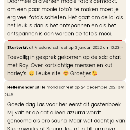
Daarmee al diversen mooie foto's gemaakt.
om een paar mooie foto's te maken moet je
erg veel foto's schieten. Het gaat om de lol als
het leuk is dan is het ontspannen en als het
ontspannen is dan worden de foto's mooi.
Wis
...
Starterkit
uit
Friesland
schreef op
3 januari 2022
om
10:23
de
Toevallig in gesprek gekomen op de sdc chat
me
met Ray. Over kortzichtige mensen en kut
harley’s.
Leuke site.
Groetjes
Wis
...
Hellemonder
uit
Helmond
schreef op
24 december 2021
om
de
21:48
me
Goede dag Las voor her eerst dit gastenboek
Mij valt er op dat alleen azzurra wordt
genoemd als ero sauna. Maar wat dacht je van
Steamworks of Sauna Joe of in Tilburg ibiza.