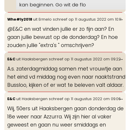
kan beginnen. Go wit de flo
Wis
...
Whe#ly2018
uit
Ermelo
schreef op
11 augustus 2022
om
10:11
de
@E&C en wat vinden jullie er zo fijn aan? En
me
gaan jullie bewust op de donderdag? En hoe
zouden jullie "extra's " omschrijven?
Wis
...
E&C
uit
Haaksbergen
schreef op
11 augustus 2022
om
09:22
de
A.s. zaterdagmiddag samen met vrouwtje aan
me
het eind vd middag nog even naar naaktstrand
Bussloo, kijken of er wat te beleven valt aldaar.
Wis
...
E&C
uit
Haaksbergen
schreef op
11 augustus 2022
om
09:06
de
Wij, 50ers uit Haaksbergen gaan donderdag de
me
18e weer naar Azzurra. Wij zijn hier al vaker
geweest en gaan nu weer smiddags en