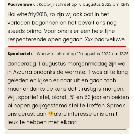
Wis
...
Paarveluwe
uit
Kootwijk
schreef op
10 augustus 2022
om
12:43
de
Hoi whe#ly2018, zo zijn wij ook ooit in het
me
verleden begonnen en het bevalt ons nog
steeds prima. Voor ons is er een hele fijne
respecterende open gegaan. Xxx paarveluwe.
Wis
...
Speelsstel
uit
Waalwijk
schreef op
10 augustus 2022
om
12:26
de
donderdag 11 augustus morgenmiddag zijn we
me
in Azzurra ondanks de warmte. T was al te lang
geleden en kijken er naar uit en gaan toch
maar ondanks de kans dat t rustig is morgen.
Wij , sportief stel, blond , 51 en 53 jaar en beiden
bi hopen gelijkgestemd stel te treffen. Spreek
ons gerust aan
als je interesse er is om t
leuk te hebben met elkaar!