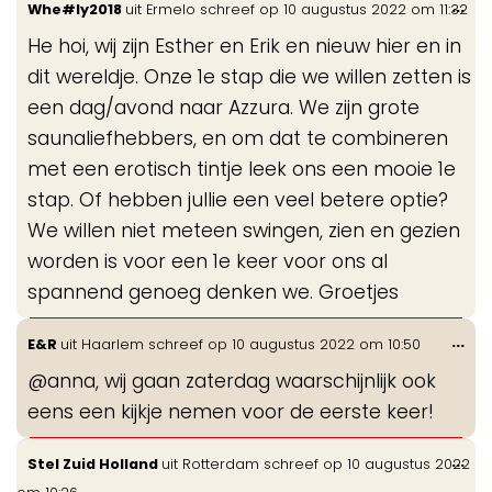
Wis
...
Whe#ly2018
uit
Ermelo
schreef op
10 augustus 2022
om
11:32
de
He hoi, wij zijn Esther en Erik en nieuw hier en in
me
dit wereldje. Onze 1e stap die we willen zetten is
een dag/avond naar Azzura. We zijn grote
saunaliefhebbers, en om dat te combineren
met een erotisch tintje leek ons een mooie 1e
stap. Of hebben jullie een veel betere optie?
We willen niet meteen swingen, zien en gezien
worden is voor een 1e keer voor ons al
spannend genoeg denken we. Groetjes
Wis
...
E&R
uit
Haarlem
schreef op
10 augustus 2022
om
10:50
de
@anna, wij gaan zaterdag waarschijnlijk ook
me
eens een kijkje nemen voor de eerste keer!
Wis
...
Stel Zuid Holland
uit
Rotterdam
schreef op
10 augustus 2022
de