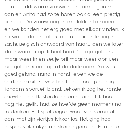
een heerlijk warm vrouwenlichaam tegen me
aan en Anita had zo te horen ook al een prettig
contact. De vrouw begon me lekker te zoenen
en we konden het erg goed met elkaar vinden, ik
zei wat geile dingetjes tegen haar en kreeg in
zacht Belgisch antwoord van haar…Toen we later
klaar waren riep ik heel hard: “doe je gebit nu
maar weer in en zet je bril maar weer op!” Een
luid gelach steeg op uit de darkroom. Die was
goed geland. Hand in hand liepen we de
darkroom uit…ze was heel mooi, een prachtig
lichaam, sportief, blond. Lekker! Ik zag het ronde
showbed en fluisterde tegen haar dat ik haar
nog niet gelikt had. Ze hoefde geen moment na
te denken. Het spel begon weer van voren af
aan…met zijn viertjes lekker los. Het ging heel
respectvol, kinky en lekker ongeremd. Een hele