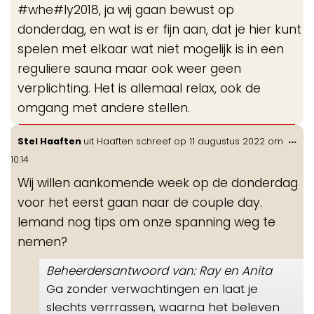
#whe#ly2018, ja wij gaan bewust op
me
donderdag, en wat is er fijn aan, dat je hier kunt
spelen met elkaar wat niet mogelijk is in een
reguliere sauna maar ook weer geen
verplichting. Het is allemaal relax, ook de
omgang met andere stellen.
Wis
...
Stel Haaften
uit
Haaften
schreef op
11 augustus 2022
om
de
10:14
me
Wij willen aankomende week op de donderdag
voor het eerst gaan naar de couple day.
Iemand nog tips om onze spanning weg te
nemen?
Beheerdersantwoord van: Ray en Anita
Ga zonder verwachtingen en laat je
slechts verrrassen, waarna het beleven