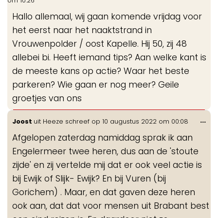
om
10:26
me
Hallo allemaal, wij gaan komende vrijdag voor
het eerst naar het naaktstrand in
Vrouwenpolder / oost Kapelle. Hij 50, zij 48
allebei bi. Heeft iemand tips? Aan welke kant is
de meeste kans op actie? Waar het beste
parkeren? Wie gaan er nog meer? Geile
groetjes van ons
Wis
...
Joost
uit
Heeze
schreef op
10 augustus 2022
om
00:08
de
Afgelopen zaterdag namiddag sprak ik aan
me
Engelermeer twee heren, dus aan de 'stoute
zijde' en zij vertelde mij dat er ook veel actie is
bij Ewijk of Slijk- Ewijk? En bij Vuren (bij
Gorichem) . Maar, en dat gaven deze heren
ook aan, dat dat voor mensen uit Brabant best