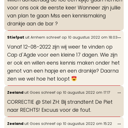
voor ons ook de eerste keer Wanneer zijn jullie
van plan te gaan Mss een kennismaking
drankje aan de bar ?
Wis
...
Stiefpat
uit
Arnhem
schreef op
10 augustus 2022
om
18:03
de
Vanaf 12-08-2022 zijn wij weer te vinden op
me
Cap d`Agde voor een kleine 17 dagen. Wie zijn
er ook en willen eens kennis maken onder het
genot van een hapje en een drankje? Daarna
zien we wel hoe het loopt
Wis
...
Zeeland
uit
Goes
schreef op
10 augustus 2022
om
17:17
de
CORRECTIE @ Stel ZH: Bij strandtent De Piet
me
naar RECHTS! Excuus voor de fout.
Wis
...
Zeeland
uit
Goes
schreef op
10 augustus 2022
om
15:22