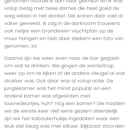
genomen hoorde ik aan haar gekreun en ik was
volop bezig met twee dames die heel goed de
weg wisten in het donker. Die waren daar vast al
vaker geweest. Ik zag in de darkroom trouwens
ook netjes een brandweer-vluchtplan op de
muur hangen en heb daar stiekem een foto van
genomen…lol
Daarna zijn we weer even naar de bar gegaan
om wat te drinken. We gingen de wenteltrap
weer op om te kijken of de andere vleugel al wat
drukker was. Ook daar was al volop actie. De
junglekamer was het minst populair en een
andere kamer was afgesloten met
louvredeurtjes, huh? nóg een kamer? Die hadden
we de eerste keer niet eens gezien! Uiteindelijk
zijn we het kabouterhuisje ingedoken waar een
leuk stel bezig was met elkaar. Blijkbaar stoorden