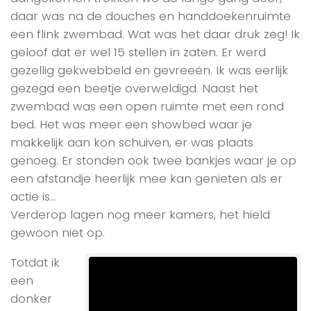
daar was na de douches en handdoekenruimte
een flink zwembad. Wat was het daar druk zeg! Ik
geloof dat er wel 15 stellen in zaten. Er werd
gezellig gekwebbeld en gevreeën. Ik was eerlijk
gezegd een beetje overweldigd. Naast het
zwembad was een open ruimte met een rond
bed. Het was meer een showbed waar je
makkelijk aan kon schuiven, er was plaats
genoeg. Er stonden ook twee bankjes waar je op
een afstandje heerlijk mee kan genieten als er
actie is…
Verderop lagen nog meer kamers, het hield
gewoon niet op.
Totdat ik
een
donker