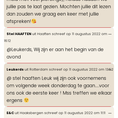
jullie pas te laat gezien. Mochten jullie dit lezen
dan zouden we graag een keer met jullie
afspreken!
Wis
...
Stel HAAFTEN
uit
Haaften
schreef op
11 augustus 2022
om
de
16:12
me
@Leukerds, Wij zijn er aan het begin van de
avond
Wis
...
Leukerds
uit
Rotterdam
schreef op
11 augustus 2022
om
13:52
de
@ stel haaften Leuk wij zijn ook voornemens
me
om volgende week donderdag te gaan…..voor
ons ook de eerste keer ! Mss treffen we elkaar
ergens
Wis
...
E&C
uit
Haaksbergen
schreef op
11 augustus 2022
om
11:11
de