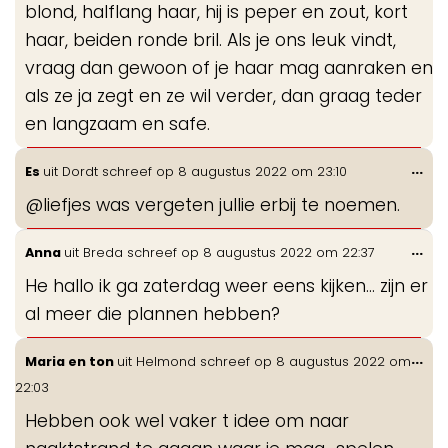
blond, halflang haar, hij is peper en zout, kort
haar, beiden ronde bril. Als je ons leuk vindt,
vraag dan gewoon of je haar mag aanraken en
als ze ja zegt en ze wil verder, dan graag teder
en langzaam en safe.
Wis
...
Es
uit
Dordt
schreef op
8 augustus 2022
om
23:10
de
@liefjes was vergeten jullie erbij te noemen.
me
Wis
...
Anna
uit
Breda
schreef op
8 augustus 2022
om
22:37
de
He hallo ik ga zaterdag weer eens kijken... zijn er
me
al meer die plannen hebben?
Wis
...
Maria en ton
uit
Helmond
schreef op
8 augustus 2022
om
de
22:03
me
Hebben ook wel vaker t idee om naar