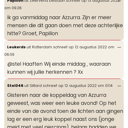
Papillon
uit
Zwervend bestaan
schreef op
13 augustus 2022
de
om
09:28
me
Ik ga vanmiddag naar Azzurra. Zijn er meer
mensen die dit gaan doen met deze achterlijke
hitte? Groet, Papillon
Wis
...
Leukerds
uit
Rotterdam
schreef op
12 augustus 2022
om
de
08:09
me
@stel Haaften Wij einde middag , waaraan
kunnen wij jullie herkennen ? Xx
Wis
...
Stel046
uit
Sittard
schreef op
12 augustus 2022
om
01:14
de
Gisteren naar de koppeldag van Azzurra
me
geweest, was weer een leuke avond! Op het
einde van de avond toen de lichten aan gingen
lag er een erg leuk koppel naast ons (jonge
meid met veel piercings), helaas hadden we