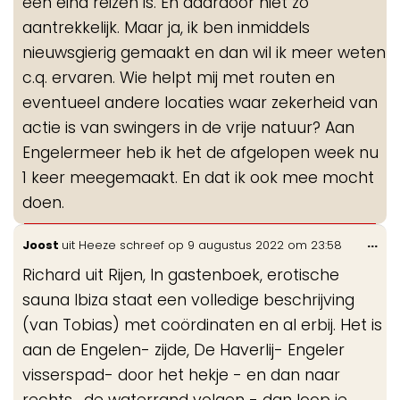
een eind reizen is. En daardoor niet zo
aantrekkelijk. Maar ja, ik ben inmiddels
nieuwsgierig gemaakt en dan wil ik meer weten
c.q. ervaren. Wie helpt mij met routen en
eventueel andere locaties waar zekerheid van
actie is van swingers in de vrije natuur? Aan
Engelermeer heb ik het de afgelopen week nu
1 keer meegemaakt. En dat ik ook mee mocht
doen.
Wis
...
Joost
uit
Heeze
schreef op
9 augustus 2022
om
23:58
de
Richard uit Rijen, In gastenboek, erotische
me
sauna Ibiza staat een volledige beschrijving
(van Tobias) met coördinaten en al erbij. Het is
aan de Engelen- zijde, De Haverlij- Engeler
visserspad- door het hekje - en dan naar