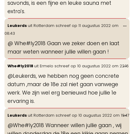
savonds, is een fijne en leuke sauna met
extra's.
Wis
...
Leukerds
uit
Rotterdam
schreef op
11 augustus 2022
om
de
08:43
me
@ Whe#ly2018 Gaan we zeker doen en laat
maar weten wanneer jullie willen gaan !
Wis
...
Whe#ly2018
uit
Ermelo
schreef op
10 augustus 2022
om
22:16
de
@Leukerds, we hebben nog geen concrete
me
datum ,maar de 18e zal niet gaan vanwege
werk. We zijn wel erg benieuwd hoe jullie 1e
ervaring is.
Wis
...
Leukerds
uit
Rotterdam
schreef op
10 augustus 2022
om
19:47
de
@Whe#ly2018 Wanneer willen jullie gaan , wij
me
willen donderdag de 18e een kijkje gaan nemen