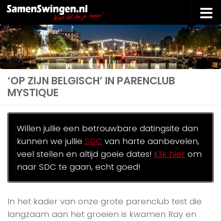
Doorgaan naar inhoud
‘OP ZIJN BELGISCH’ IN PARENCLUB
MYSTIQUE
Willen jullie een betrouwbare datingsite dan
kunnen we jullie
SDC
van harte aanbevelen,
veel stellen en altijd goeie dates!
Klik hier
om
naar SDC te gaan, echt goed!
In het kader van onze grote parenclub test die
langzaam aan het groeien is kwamen Ray en