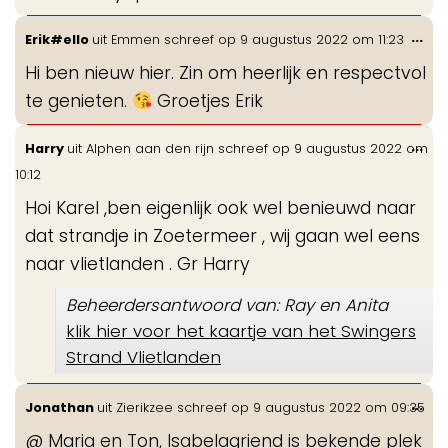
Wis
...
Erik#ello
uit
Emmen
schreef op
9 augustus 2022
om
11:23
de
Hi ben nieuw hier. Zin om heerlijk en respectvol
me
te genieten.
Groetjes Erik
Wis
...
Harry
uit
Alphen aan den rijn
schreef op
9 augustus 2022
om
de
10:12
me
Hoi Karel ,ben eigenlijk ook wel benieuwd naar
dat strandje in Zoetermeer , wij gaan wel eens
naar vlietlanden . Gr Harry
Beheerdersantwoord van: Ray en Anita
klik hier voor het kaartje van het Swingers
Strand Vlietlanden
Wis
...
Jonathan
uit
Zierikzee
schreef op
9 augustus 2022
om
09:35
de
@ Maria en Ton, Isabelagriend is bekende plek
me