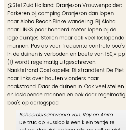
de
@Stel Zuid Holland: Oranjezon Vrouwenpolder:
me
Parkeren bij camping Oranjezon dan lopen
naar Aloha Beach.Flinke wandeling. Bij Aloha
naar LINKS paar honderd meter lopen bij de
lage duintjes. Stellen maar ook veel loslopende
mannen. Pas op voor frequente controle boa's.
In de duinen is verboden en boete van 150,= pp
(!) wordt regelmatig uitgeschreven.
Naaktstrand Oostkapelle: Bij strandtent De Piet
naar links over houten vlonders naar
naakstrand. Daar de duinen in. Ook veel stellen
en loslopende mannen en ook daar regelmatig
boa's op oorlogspad.
Beheerdersantwoord van: Ray en Anita
De truc op Bussloo is een klein tentje te
zetten, dan ziet de boa niks en valt er niet