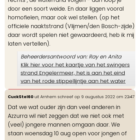
rechts , de waterrand volgen - dan loop je
door een soort weide. En daar liggen vooral
homofielen, maar ook wel stellen. (op het
officiele naaktstrand (Vlijmen/den Bosch-zijde)
daar wordt spelen niet gewaardeerd, heb ik mij
laten vertellen).
Beheerdersantwoord van: Ray en Anita
Klik hier voor het kaartje van het swingers
strand Engelermeer, het is aan het eind
van het rode stippellijntje aan het water
Wis
...
CuckStel60
uit
Arnhem
schreef op
9 augustus 2022
om
22:47
de
Dat we wat ouder zijn dan veel anderen in
me
Azzurra wil niet zeggen dat we niet ook met
(veel) jongere mannen omgaan daar. We
staan woensdag 10 aug open voor jongen of