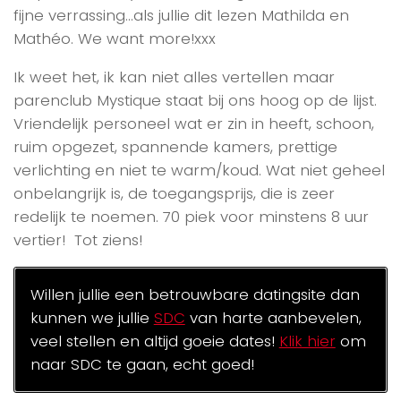
fijne verrassing…als jullie dit lezen Mathilda en
Mathéo. We want more!xxx
Ik weet het, ik kan niet alles vertellen maar
parenclub Mystique staat bij ons hoog op de lijst.
Vriendelijk personeel wat er zin in heeft, schoon,
ruim opgezet, spannende kamers, prettige
verlichting en niet te warm/koud. Wat niet geheel
onbelangrijk is, de toegangsprijs, die is zeer
redelijk te noemen. 70 piek voor minstens 8 uur
vertier! Tot ziens!
Willen jullie een betrouwbare datingsite dan
kunnen we jullie
SDC
van harte aanbevelen,
veel stellen en altijd goeie dates!
Klik hier
om
naar SDC te gaan, echt goed!