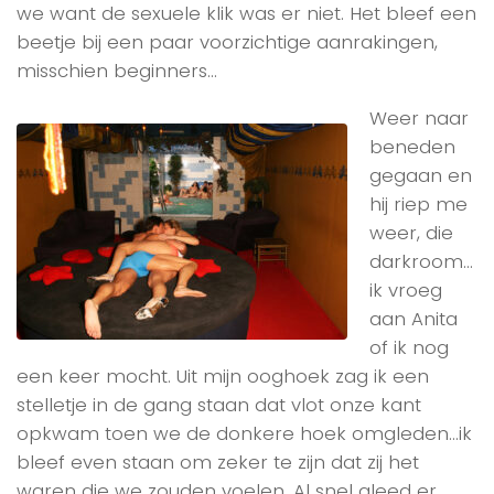
we want de sexuele klik was er niet. Het bleef een
beetje bij een paar voorzichtige aanrakingen,
misschien beginners…
Weer naar
beneden
gegaan en
hij riep me
weer, die
darkroom…
ik vroeg
aan Anita
of ik nog
een keer mocht. Uit mijn ooghoek zag ik een
stelletje in de gang staan dat vlot onze kant
opkwam toen we de donkere hoek omgleden…ik
bleef even staan om zeker te zijn dat zij het
waren die we zouden voelen. Al snel gleed er