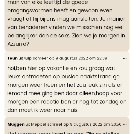
man van elke leeftijd die goede
omgangsvormen heeft en gewoon even
vraagt of hij bij ons mag aansluiten. Je manier
van benaderen vinden we misschien nog wel
belangrijker dan de seks. Zien we je morgen in
Azzurra?
Wis
...
teun
uit
wilp
schreef op
9 augustus 2022
om
22:39
de
hoi,ben hier op vakantie en zou graag wat
me
leuks ontmoeten op busloo naaktstrand ga
morgen weer heen en het zou leuk zijn als er
iemand mee ging ben daar alleen,hoop voor
morgen een reactie ben er nog tot zondag en
dan moet ik weer naar huis.
Wis
...
Muggen
uit
Meppel
schreef op
9 augustus 2022
om
20:50
de