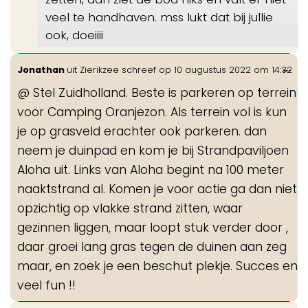
veel te handhaven. mss lukt dat bij jullie
ook, doeiiii
Wis
...
Jonathan
uit
Zierikzee
schreef op
10 augustus 2022
om
14:32
de
@ Stel Zuidholland. Beste is parkeren op terrein
me
voor Camping Oranjezon. Als terrein vol is kun
je op grasveld erachter ook parkeren. dan
neem je duinpad en kom je bij Strandpaviljoen
Aloha uit. Links van Aloha begint na 100 meter
naaktstrand al. Komen je voor actie ga dan niet
opzichtig op vlakke strand zitten, waar
gezinnen liggen, maar loopt stuk verder door ,
daar groei lang gras tegen de duinen aan zeg
maar, en zoek je een beschut plekje. Succes en
veel fun !!