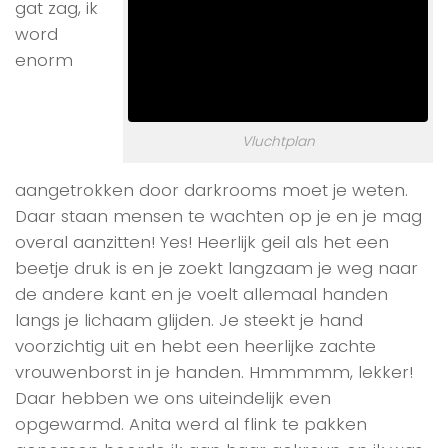
gat zag, ik
word
enorm
Vluchtplan
aangetrokken door darkrooms moet je weten.
Daar staan mensen te wachten op je en je mag
overal aanzitten! Yes! Heerlijk geil als het een
beetje druk is en je zoekt langzaam je weg naar
de andere kant en je voelt allemaal handen
langs je lichaam glijden. Je steekt je hand
voorzichtig uit en hebt een heerlijke zachte
vrouwenborst in je handen. Hmmmmm, lekker!
Daar hebben we ons uiteindelijk even
opgewarmd. Anita werd al flink te pakken