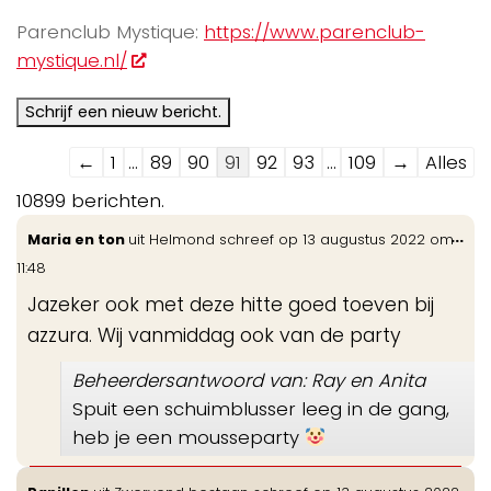
Parenclub Mystique:
https://www.parenclub-
mystique.nl/
Navigatie
←
1
...
89
90
91
92
93
...
109
→
Alles
door
10899 berichten.
de
Wis
...
Maria en ton
uit
Helmond
schreef op
13 augustus 2022
om
gastenboek-
de
11:48
lijst
me
Jazeker ook met deze hitte goed toeven bij
azzura. Wij vanmiddag ook van de party
Beheerdersantwoord van: Ray en Anita
Spuit een schuimblusser leeg in de gang,
heb je een mousseparty
Wis
...