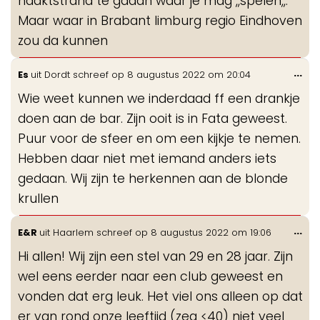
naaktstrand te gaaan waar je mag ,,spelen,,.
Maar waar in Brabant limburg regio Eindhoven
zou da kunnen
Wis
...
Es
uit
Dordt
schreef op
8 augustus 2022
om
20:04
de
Wie weet kunnen we inderdaad ff een drankje
me
doen aan de bar. Zijn ooit is in Fata geweest.
Puur voor de sfeer en om een kijkje te nemen.
Hebben daar niet met iemand anders iets
gedaan. Wij zijn te herkennen aan de blonde
krullen
Wis
...
E&R
uit
Haarlem
schreef op
8 augustus 2022
om
19:06
de
Hi allen! Wij zijn een stel van 29 en 28 jaar. Zijn
me
wel eens eerder naar een club geweest en
vonden dat erg leuk. Het viel ons alleen op dat
er van rond onze leeftijd (zeg <40) niet veel