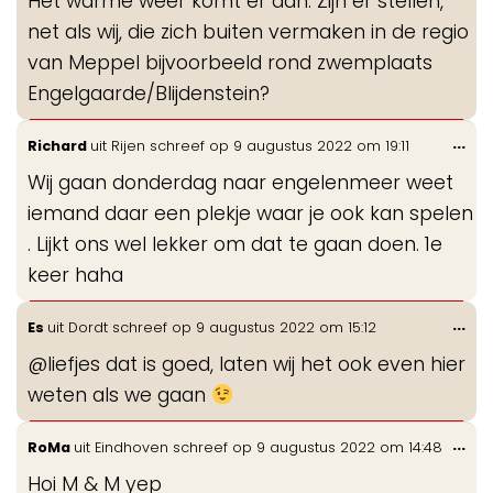
Het warme weer komt er aan. Zijn er stellen,
me
net als wij, die zich buiten vermaken in de regio
van Meppel bijvoorbeeld rond zwemplaats
Engelgaarde/Blijdenstein?
Wis
...
Richard
uit
Rijen
schreef op
9 augustus 2022
om
19:11
de
Wij gaan donderdag naar engelenmeer weet
me
iemand daar een plekje waar je ook kan spelen
. Lijkt ons wel lekker om dat te gaan doen. 1e
keer haha
Wis
...
Es
uit
Dordt
schreef op
9 augustus 2022
om
15:12
de
@liefjes dat is goed, laten wij het ook even hier
me
weten als we gaan
Wis
...
RoMa
uit
Eindhoven
schreef op
9 augustus 2022
om
14:48
de
Hoi M & M yep
me