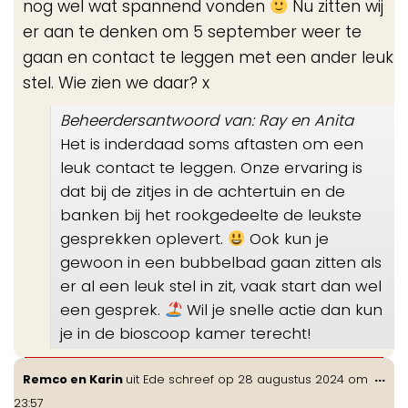
nog wel wat spannend vonden
Nu zitten wij
er aan te denken om 5 september weer te
gaan en contact te leggen met een ander leuk
stel. Wie zien we daar? x
Beheerdersantwoord van: Ray en Anita
Het is inderdaad soms aftasten om een
leuk contact te leggen. Onze ervaring is
dat bij de zitjes in de achtertuin en de
banken bij het rookgedeelte de leukste
gesprekken oplevert.
Ook kun je
gewoon in een bubbelbad gaan zitten als
er al een leuk stel in zit, vaak start dan wel
een gesprek.
Wil je snelle actie dan kun
je in de bioscoop kamer terecht!
Wis
...
Remco en Karin
uit
Ede
schreef op
28 augustus 2024
om
de
23:57