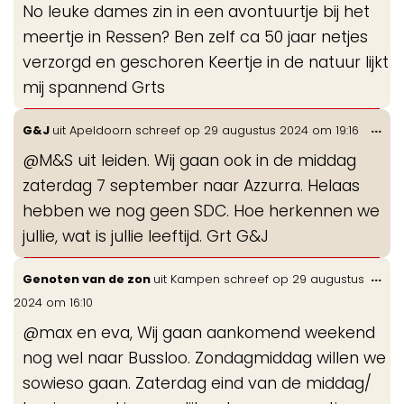
No leuke dames zin in een avontuurtje bij het
me
meertje in Ressen? Ben zelf ca 50 jaar netjes
verzorgd en geschoren Keertje in de natuur lijkt
mij spannend Grts
Wis
...
G&J
uit
Apeldoorn
schreef op
29 augustus 2024
om
19:16
de
@M&S uit leiden. Wij gaan ook in de middag
me
zaterdag 7 september naar Azzurra. Helaas
hebben we nog geen SDC. Hoe herkennen we
jullie, wat is jullie leeftijd. Grt G&J
Wis
...
Genoten van de zon
uit
Kampen
schreef op
29 augustus
de
2024
om
16:10
me
@max en eva, Wij gaan aankomend weekend
nog wel naar Bussloo. Zondagmiddag willen we
sowieso gaan. Zaterdag eind van de middag/