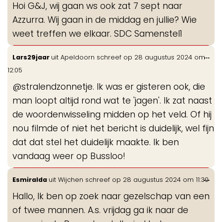
Hoi G&J, wij gaan ws ook zat 7 sept naar
me
Azzurra. Wij gaan in de middag en jullie? Wie
weet treffen we elkaar. SDC Samenstel1
Wis
...
Lars29jaar
uit
Apeldoorn
schreef op
28 augustus 2024
om
de
12:05
me
@stralendzonnetje. Ik was er gisteren ook, die
man loopt altijd rond wat te 'jagen'. Ik zat naast
de woordenwisseling midden op het veld. Of hij
nou filmde of niet het bericht is duidelijk, wel fijn
dat dat stel het duidelijk maakte. Ik ben
vandaag weer op Bussloo!
Wis
...
Esmiralda
uit
Wijchen
schreef op
28 augustus 2024
om
11:30
de
Hallo, Ik ben op zoek naar gezelschap van een
me
of twee mannen. A.s. vrijdag ga ik naar de