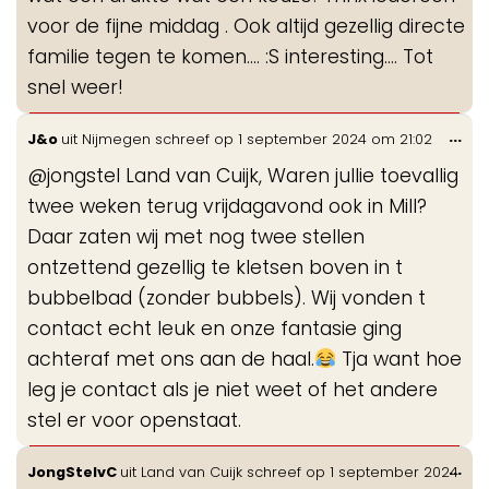
voor de fijne middag . Ook altijd gezellig directe
familie tegen te komen.... :S interesting.... Tot
snel weer!
Wis
...
J&o
uit
Nijmegen
schreef op
1 september 2024
om
21:02
de
@jongstel Land van Cuijk, Waren jullie toevallig
me
twee weken terug vrijdagavond ook in Mill?
Daar zaten wij met nog twee stellen
ontzettend gezellig te kletsen boven in t
bubbelbad (zonder bubbels). Wij vonden t
contact echt leuk en onze fantasie ging
achteraf met ons aan de haal.
Tja want hoe
leg je contact als je niet weet of het andere
stel er voor openstaat.
Wis
...
JongStelvC
uit
Land van Cuijk
schreef op
1 september 2024