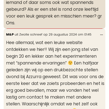
iemand of daar soms ook wat spannends
gebeurd? Als er een stel is rond onze leeftijd
voor een leuk gesprek en misschien meer? gr
Ons.
Wis
...
M&P
uit
Zwolle
schreef op
29 augustus 2024
om
01:45
de
Hee allemaal, wat een leuke website
me
ontdekken we hier!! Wij zijn een jong stel van
begin 20 en lekker aan het experimenteren
met “spannende ervaringen”
Een halfjaar
geleden zijn wij op een drukbezochte stellen
avond bij Azzurra geweest. Dit was voor ons de
eerste keer dat we zoiets probeerden en het is
erg goed bevallen, maar we vonden het wel
lastig om contact te maken met andere
stellen. Waarschijnlijk omdat we het zelf ook