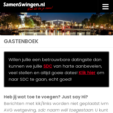
Doorgaan naar inhoud
GASTENBOEK
Willen jullie een betrouwbare datingsite dan
kunnen we jullie
SDC
van harte aanbevelen,
veel stellen en altijd goeie dates!
Klik hier
om
naar SDC te gaan, echt goed!
Heb jij wat toe te voegen? Just say Hi?
Berichten met kik/links worden niet geplaatst ivm
AVG wetgeving,
sdc naam wél toegestaan
. U kunt