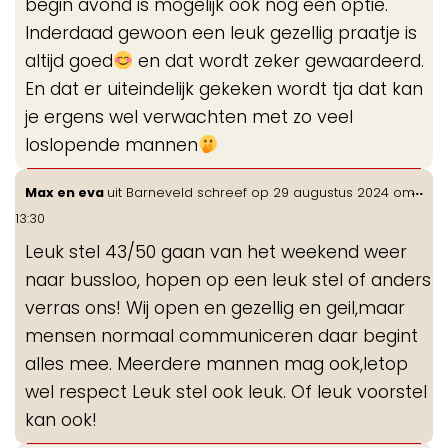
begin avond is mogelijk ook nog een optie.
Inderdaad gewoon een leuk gezellig praatje is
altijd goed
en dat wordt zeker gewaardeerd.
En dat er uiteindelijk gekeken wordt tja dat kan
je ergens wel verwachten met zo veel
loslopende mannen
Wis
...
Max en eva
uit
Barneveld
schreef op
29 augustus 2024
om
de
13:30
me
Leuk stel 43/50 gaan van het weekend weer
naar bussloo, hopen op een leuk stel of anders
verras ons! Wij open en gezellig en geil,maar
mensen normaal communiceren daar begint
alles mee. Meerdere mannen mag ook,letop
wel respect Leuk stel ook leuk. Of leuk voorstel
kan ook!