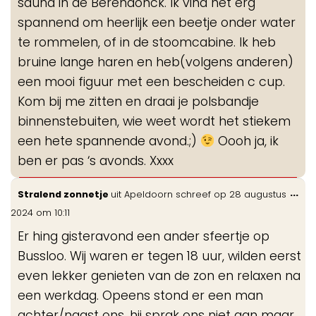
sauna in de Berendonck. Ik vind het erg
spannend om heerlijk een beetje onder water
te rommelen, of in de stoomcabine. Ik heb
bruine lange haren en heb(volgens anderen)
een mooi figuur met een bescheiden c cup.
Kom bij me zitten en draai je polsbandje
binnenstebuiten, wie weet wordt het stiekem
een hete spannende avond.;)
Oooh ja, ik
ben er pas ‘s avonds. Xxxx
Wis
...
Stralend zonnetje
uit
Apeldoorn
schreef op
28 augustus
de
2024
om
10:11
me
Er hing gisteravond een ander sfeertje op
Bussloo. Wij waren er tegen 18 uur, wilden eerst
even lekker genieten van de zon en relaxen na
een werkdag. Opeens stond er een man
achter/naast ons, hij sprak ons niet aan maar