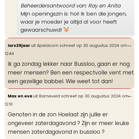
Beheerdersantwoord van: Ray en Anita
Mijn openingszin is: hoi! Ik ben die jongen,
waar je moeder je altijd al voor heeft
gewaarschuwd!
Wis
...
lars29jaar
uit
Apeldoorn
schreef op
30 augustus 2024
om
de
12:44
me
Ik ga zondag lekker naar Bussloo, gaan er nog
meer mensen? Ben een respectvolle vent met
een gezellige babbel. Wie weet tot dan!
Wis
...
Max en eva
uit
Barneveld
schreef op
30 augustus 2024
om
de
12:10
me
Genoten in de zon Hoelaat zijn jullie er
ongeveer zaterdagavond ? Zijn er meer leuke
mensen zaterdagavond in bussloo ?