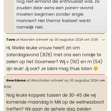
nog niet iemand die enthousiast was. Ze
zouden daar eens een paren-avond
moeten beginnen zonder single
mannen? Het thema ‘kasteel’ werkt
namelijk niet.
Wis
...
Tuva
uit
Naarden
schreef op
30 augustus 2024
om
21:35
de
Hi, Welke leuke vrouw heeft zin om
me
zaterdagavond (31/8) met ons een rondje te
zeilen op het Gooimeer? Wij v (50) en m (54)
zijn leuk! Jij ook? Je bikini mag thuis laten
Wis
...
GeertAnna
uit
Winschoten
schreef op
30 augustus 2024
om
de
15:56
me
Nog leuke koppels tussen de 30-45 die wij
komende maandag in Mill op de wellnessboot
treffen? Wij gaan de gehele dag, beiden