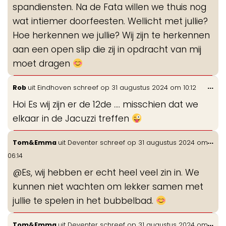
spandiensten. Na de Fata willen we thuis nog
wat intiemer doorfeesten. Wellicht met jullie?
Hoe herkennen we jullie? Wij zijn te herkennen
aan een open slip die zij in opdracht van mij
moet dragen
Wis
...
Rob
uit
Eindhoven
schreef op
31 augustus 2024
om
10:12
de
Hoi Es wij zijn er de 12de .... misschien dat we
me
elkaar in de Jacuzzi treffen
Wis
...
Tom&Emma
uit
Deventer
schreef op
31 augustus 2024
om
de
06:14
me
@Es, wij hebben er echt heel veel zin in. We
kunnen niet wachten om lekker samen met
jullie te spelen in het bubbelbad.
Wis
...
Tom&Emma
uit
Deventer
schreef op
31 augustus 2024
om