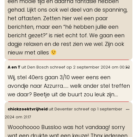
een mooie tijd en daarna fantasie hebben
gehad. Lijkt ons ook wel deel van de spanning,
het aftasten. Zetten hier wel een paar
berichten, maar een “hé hebben jullie een
bericht gezet?” is niet echt tof. We gaan een
dagje relaxen en de rest zien we wel. Zijn ook
nieuw met alles
Wis
...
A en T
uit
Den Bosch
schreef op
2 september 2024
om
00:32
de
Wij, stel 40ers gaan 3/10 weer eens een
me
avondje naar Azzurra…… welk ander stel treffen
we daar? Beetje uit de buurt zou leuk zijn….
Wis
...
chickzoektvrijheid
uit
Deventer
schreef op
1 september
de
2024
om
21:17
me
Wooohoooo Bussloo was hot vandaag! sorry
wat een drukte wat een keuze! Thnx iedereen