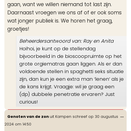
gaan, want we willen niemand tot last zijn.
Daarnaast vroegen we ons af of er ook soms
wat jonger publiek is. We horen het graag,
groetjes!
Beheerdersantwoord van: Ray en Anita
Hoihoi, je kunt op de stellendag
bijvoorbeeld in de bioscoopruimte op het
grote orgiematras gaan liggen. Als er dan
voldoende stellen in spaghetti seks situatie
zijn, dan kun je een extra man ‘lenen’ als je
de kans krijgt. Vraagje: wil je graag een
(dp) dubbele penetratie ervaren? Just
curious!
Wis
...
Genoten van de zon
uit
Kampen
schreef op
30 augustus
de
2024
om
14:50
me