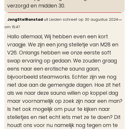
verzorgd en midden 30.
Wis
...
JongStelRanstad
uit
Leiden
schreef op
30 augustus 2024
de
om
15:47
me
Hallo allemaal, Wij hebben even een kort
vraagje. We zijn een jong stelletje van M28 en
V26. Onlangs hebben we onze eerste soft
swap ervaring op gedaan. We zouden graag
eens naar een erotische sauna gaan,
bijvoorbeeld steamworks. Echter zijn we nog
niet doe aan de gemengde dagen. Hoe zit het
als we naar deze sauna willen op koppel dag
maar voornamelijk op zoek zijn naar een man?
Is het ook mogelijk om puur te kijken naar
stelletjes en niet echt iets met ze te doen? Dit
houdt ons voor nu namelijk nog tegen om te