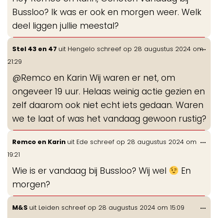
me
Bussloo? Ik was er ook en morgen weer. Welk
deel liggen jullie meestal?
Wis
...
Stel 43 en 47
uit
Hengelo
schreef op
28 augustus 2024
om
de
21:29
me
@Remco en Karin Wij waren er net, om
ongeveer 19 uur. Helaas weinig actie gezien en
zelf daarom ook niet echt iets gedaan. Waren
we te laat of was het vandaag gewoon rustig?
Wis
...
Remco en Karin
uit
Ede
schreef op
28 augustus 2024
om
de
19:21
me
Wie is er vandaag bij Bussloo? Wij wel
En
morgen?
Wis
...
M&S
uit
Leiden
schreef op
28 augustus 2024
om
15:09
de