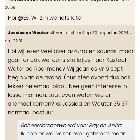
de
06:08
me
Hoi @Es, Wij zijn wel iets later.
Wis
...
Jessica en Wouter
uit
Venlo
schreef op
30 augustus 2024
de
om
22:31
me
Hoi wij lezen veel over azzurra en saunas, maar
gaan er ook wel eens stelletjes naar Kasteel
Waterloo Roermond? Wij gaan as vr 6 sept
begin van de avond. (nudisten avond dus ook
lekker helemaal bloot. Nee geen interesse in
losse mannen. Laat even weten wie er
allemaal komen? xx Jessica en Wouter 35 37
normaal postuur
Beheerdersantwoord van: Ray en Anita
Ik heb er wel vaker over gehoord maar