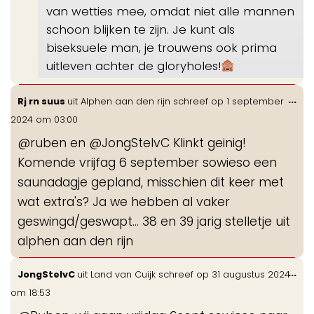
van wetties mee, omdat niet alle mannen
schoon blijken te zijn. Je kunt als
biseksuele man, je trouwens ook prima
uitleven achter de gloryholes!
Wis
...
Rj rn suus
uit
Alphen aan den rijn
schreef op
1 september
de
2024
om
03:00
me
@ruben en @JongStelvC Klinkt geinig!
Komende vrijfag 6 september sowieso een
saunadagje gepland, misschien dit keer met
wat extra's? Ja we hebben al vaker
geswingd/geswapt... 38 en 39 jarig stelletje uit
alphen aan den rijn
Wis
...
JongStelvC
uit
Land van Cuijk
schreef op
31 augustus 2024
de
om
18:53
me