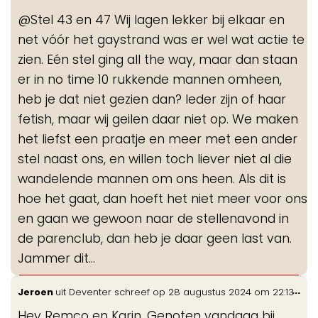
me
@Stel 43 en 47 Wij lagen lekker bij elkaar en
net vóór het gaystrand was er wel wat actie te
zien. Eén stel ging all the way, maar dan staan
er in no time 10 rukkende mannen omheen,
heb je dat niet gezien dan? Ieder zijn of haar
fetish, maar wij geilen daar niet op. We maken
het liefst een praatje en meer met een ander
stel naast ons, en willen toch liever niet al die
wandelende mannen om ons heen. Als dit is
hoe het gaat, dan hoeft het niet meer voor ons
en gaan we gewoon naar de stellenavond in
de parenclub, dan heb je daar geen last van.
Jammer dit…
Wis
...
Jeroen
uit
Deventer
schreef op
28 augustus 2024
om
22:13
de
Hey Remco en Karin, Genoten vandaag bij