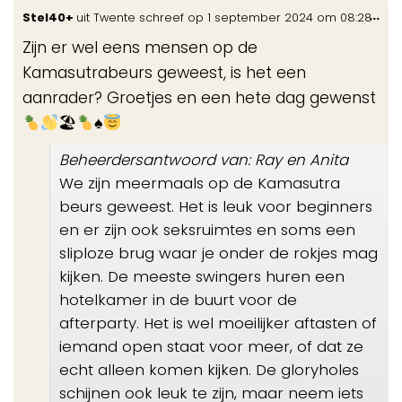
Wis
...
Stel40+
uit
Twente
schreef op
1 september 2024
om
08:28
de
Zijn er wel eens mensen op de
me
Kamasutrabeurs geweest, is het een
aanrader? Groetjes en een hete dag gewenst
🏖
♠️
Beheerdersantwoord van: Ray en Anita
We zijn meermaals op de Kamasutra
beurs geweest. Het is leuk voor beginners
en er zijn ook seksruimtes en soms een
sliploze brug waar je onder de rokjes mag
kijken. De meeste swingers huren een
hotelkamer in de buurt voor de
afterparty. Het is wel moeilijker aftasten of
iemand open staat voor meer, of dat ze
echt alleen komen kijken. De gloryholes
schijnen ook leuk te zijn, maar neem iets