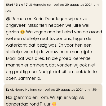
Wis
...
Stel 43 en 47
uit
Hengelo
schreef op
29 augustus 2024
om
de
13:28
me
@ Remco en Karin Daar lagen wij ook zo
ongeveer. Misschien hebben we jullie wel
gezien
We zagen aan het eind van de avond
wel een stelletje rechtsvoor ons, tegen de
waterkant, dat bezig was. En voor hen een
stelletje, waarbij de vrouw haar man pijpte.
Maar dat was alles. En die groep loerende
mannen er omheen, dat vonden wij ook niet
erg prettig nee. Nodigt niet uit om ook iets te
doen. Jammer ja.
Wis
...
Es
uit
Noord Holland
schreef op
29 augustus 2024
om
11:56
de
Hoi @emma en Tom. Wij zijn er volg wk
me
donderdag rond 11 uur