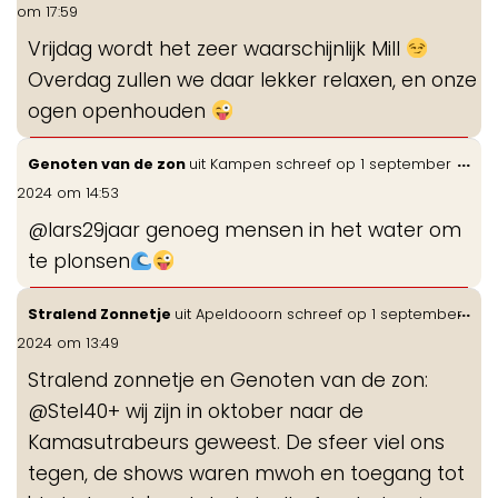
de
om
17:59
me
Vrijdag wordt het zeer waarschijnlijk Mill
Overdag zullen we daar lekker relaxen, en onze
ogen openhouden
Wis
...
Genoten van de zon
uit
Kampen
schreef op
1 september
de
2024
om
14:53
me
@lars29jaar genoeg mensen in het water om
te plonsen
Wis
...
Stralend Zonnetje
uit
Apeldooorn
schreef op
1 september
de
2024
om
13:49
me
Stralend zonnetje en Genoten van de zon:
@Stel40+ wij zijn in oktober naar de
Kamasutrabeurs geweest. De sfeer viel ons
tegen, de shows waren mwoh en toegang tot