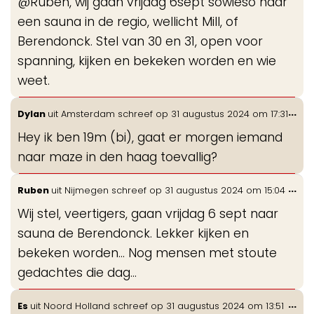
@Ruben, wij gaan vrijdag 6sept sowieso naar
een sauna in de regio, wellicht Mill, of
Berendonck. Stel van 30 en 31, open voor
spanning, kijken en bekeken worden en wie
weet.
Wis
...
Dylan
uit
Amsterdam
schreef op
31 augustus 2024
om
17:31
de
Hey ik ben 19m (bi), gaat er morgen iemand
me
naar maze in den haag toevallig?
Wis
...
Ruben
uit
Nijmegen
schreef op
31 augustus 2024
om
15:04
de
Wij stel, veertigers, gaan vrijdag 6 sept naar
me
sauna de Berendonck. Lekker kijken en
bekeken worden... Nog mensen met stoute
gedachtes die dag...
Wis
...
Es
uit
Noord Holland
schreef op
31 augustus 2024
om
13:51