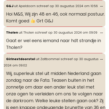
Wis
...
G&J
uit
Apeldoorn
schreef op
30 augustus 2024
om
10:56
de
Hoi M&S, Wij zijn 48 en 46, ook normaal postuur.
me
Komt goed
Grt G&J
Wis
...
Tholen
uit
Tholen
schreef op
30 augustus 2024
om
09:09
de
Gaat er wel eens iemand naar hdt strandje in
me
Tholen?
Wis
...
Girlnextdoorstel
uit
Zaltbommel
schreef op
30 augustus
de
2024
om
09:02
me
Wij, superleuk stel uit midden Nederland gaan
zondag naar de Fata. Teasen buiten in het
zonnetje om daar een ander leuk stel met
onze ogen te verleiden om ons te volgen naar
de darkroom. Welke leuke stellen gaan ook? Zij
is een knappe ondeugende brunette van 36 en