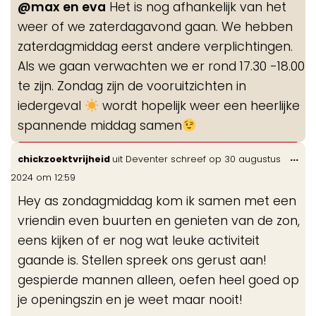
@max en eva
Het is nog afhankelijk van het
weer of we zaterdagavond gaan. We hebben
zaterdagmiddag eerst andere verplichtingen.
Als we gaan verwachten we er rond 17.30 -18.00
te zijn. Zondag zijn de vooruitzichten in
iedergeval
wordt hopelijk weer een heerlijke
spannende middag samen
Wis
...
chickzoektvrijheid
uit
Deventer
schreef op
30 augustus
de
2024
om
12:59
me
Hey as zondagmiddag kom ik samen met een
vriendin even buurten en genieten van de zon,
eens kijken of er nog wat leuke activiteit
gaande is. Stellen spreek ons gerust aan!
gespierde mannen alleen, oefen heel goed op
je openingszin en je weet maar nooit!