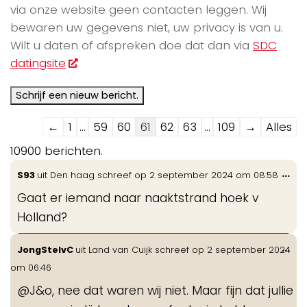
via onze website geen contacten leggen. Wij
bewaren uw gegevens niet, uw privacy is van u.
Wilt u daten of afspreken doe dat dan via
SDC
datingsite
.
Navigatie
←
1
...
59
60
61
62
63
...
109
→
Alles
door
10900 berichten.
de
Wis
...
S93
uit
Den haag
schreef op
2 september 2024
om
08:58
gastenboek-
de
lijst
Gaat er iemand naar naaktstrand hoek v
me
Holland?
Wis
...
JongStelvC
uit
Land van Cuijk
schreef op
2 september 2024
de
om
06:46
me
@J&o, nee dat waren wij niet. Maar fijn dat jullie