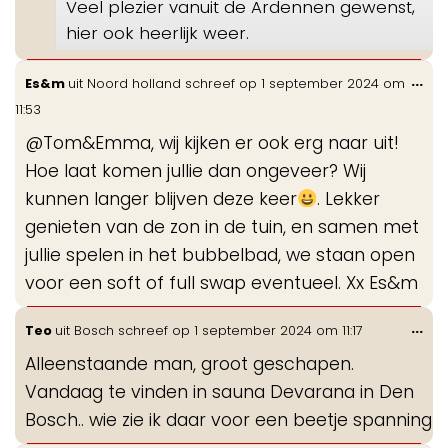
Veel plezier vanuit de Ardennen gewenst,
hier ook heerlijk weer.
Wis
...
Es&m
uit
Noord holland
schreef op
1 september 2024
om
de
11:53
me
@Tom&Emma, wij kijken er ook erg naar uit!
Hoe laat komen jullie dan ongeveer? Wij
kunnen langer blijven deze keer
. Lekker
genieten van de zon in de tuin, en samen met
jullie spelen in het bubbelbad, we staan open
voor een soft of full swap eventueel. Xx Es&m
Wis
...
Teo
uit
Bosch
schreef op
1 september 2024
om
11:17
de
Alleenstaande man, groot geschapen.
me
Vandaag te vinden in sauna Devarana in Den
Bosch.. wie zie ik daar voor een beetje spanning