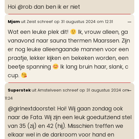
de
Hoi @rob dan ben ik er niet
me
Wis
...
Mjam
uit
Zeist
schreef op
31 augustus 2024
om
12:31
de
Wat een leuke plek dit!
Ik, vrouw alleen, ga
me
vanavond naar sauna thermen Maarssen. Zijn
er nog leuke alleengaande mannen voor een
praatje, lekker kijken en bekeken worden, een
beetje spanning
Ik lang bruin haar, slank, c
cup.
Wis
...
Superstek
uit
Amstelveen
schreef op
31 augustus 2024
om
de
11:24
me
@girlnextdoorstel: Hoi! Wij gaan zondag ook
naar de Fata. Wij zijn een leuk goeduitziend stel
van 35 (zij) en 42 (hij). Misschien treffen we
elkaar wel in de darkroom voor hand en