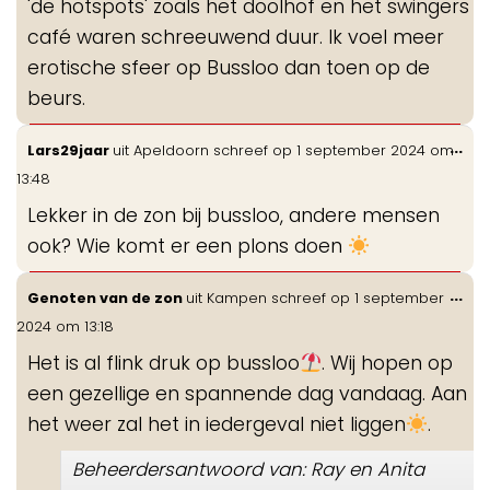
'de hotspots' zoals het doolhof en het swingers
café waren schreeuwend duur. Ik voel meer
erotische sfeer op Bussloo dan toen op de
beurs.
Wis
...
Lars29jaar
uit
Apeldoorn
schreef op
1 september 2024
om
de
13:48
me
Lekker in de zon bij bussloo, andere mensen
ook? Wie komt er een plons doen
Wis
...
Genoten van de zon
uit
Kampen
schreef op
1 september
de
2024
om
13:18
me
Het is al flink druk op bussloo
. Wij hopen op
een gezellige en spannende dag vandaag. Aan
het weer zal het in iedergeval niet liggen
.
Beheerdersantwoord van: Ray en Anita