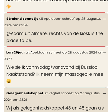
Wis
...
Stralend zonnetje
uit
Apeldoorn
schreef op
28 augustus
de
2024
om
09:54
me
@Adam uit Almere, rechts van de kiosk is the
place to be.
Wis
...
Lars29jaar
uit
Apeldoorn
schreef op
28 augustus 2024
om
de
08:57
me
Wie zie ik vanmiddag/vanavond bij Bussloo
Naaktstrand? Ik neem mijn massageolie mee
Wis
...
Gelegenheidskoppel
uit
Veghel
schreef op
27 augustus
de
2024
om
23:21
me
Wij als gelegenheidskoppel 43 en 48 gaan a.s.