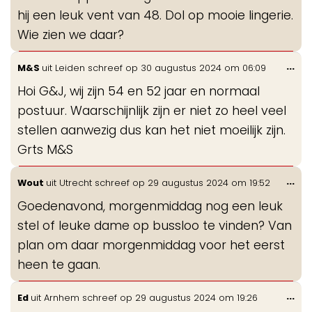
hij een leuk vent van 48. Dol op mooie lingerie.
Wie zien we daar?
Wis
...
M&S
uit
Leiden
schreef op
30 augustus 2024
om
06:09
de
Hoi G&J, wij zijn 54 en 52 jaar en normaal
me
postuur. Waarschijnlijk zijn er niet zo heel veel
stellen aanwezig dus kan het niet moeilijk zijn.
Grts M&S
Wis
...
Wout
uit
Utrecht
schreef op
29 augustus 2024
om
19:52
de
Goedenavond, morgenmiddag nog een leuk
me
stel of leuke dame op bussloo te vinden? Van
plan om daar morgenmiddag voor het eerst
heen te gaan.
Wis
...
Ed
uit
Arnhem
schreef op
29 augustus 2024
om
19:26
de