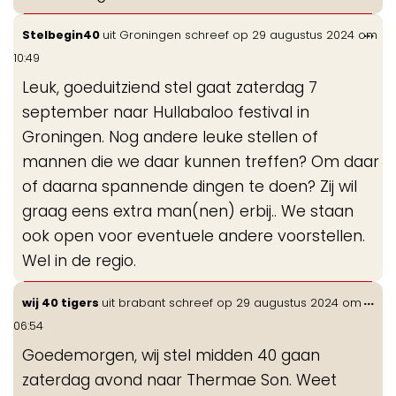
Wis
...
Stelbegin40
uit
Groningen
schreef op
29 augustus 2024
om
de
10:49
me
Leuk, goeduitziend stel gaat zaterdag 7
september naar Hullabaloo festival in
Groningen. Nog andere leuke stellen of
mannen die we daar kunnen treffen? Om daar
of daarna spannende dingen te doen? Zij wil
graag eens extra man(nen) erbij.. We staan
ook open voor eventuele andere voorstellen.
Wel in de regio.
Wis
...
wij 40 tigers
uit
brabant
schreef op
29 augustus 2024
om
de
06:54
me
Goedemorgen, wij stel midden 40 gaan
zaterdag avond naar Thermae Son. Weet