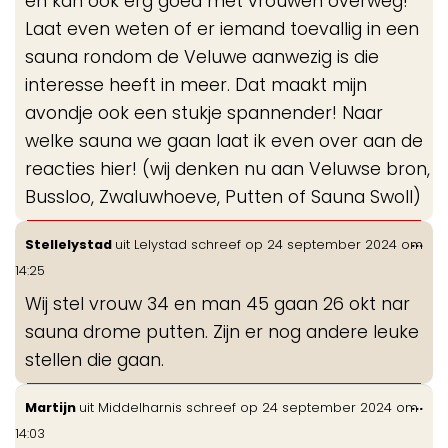
en kan ook erg goed met vrouwen overweg!
Laat even weten of er iemand toevallig in een
sauna rondom de Veluwe aanwezig is die
interesse heeft in meer. Dat maakt mijn
avondje ook een stukje spannender! Naar
welke sauna we gaan laat ik even over aan de
reacties hier! (wij denken nu aan Veluwse bron,
Bussloo, Zwaluwhoeve, Putten of Sauna Swoll)
Wis
...
Stellelystad
uit
Lelystad
schreef op
24 september 2024
om
de
14:25
me
Wij stel vrouw 34 en man 45 gaan 26 okt nar
sauna drome putten. Zijn er nog andere leuke
stellen die gaan.
Wis
...
Martijn
uit
Middelharnis
schreef op
24 september 2024
om
de
14:03
me