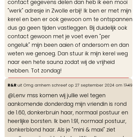
contact gegevens delen dan heb ik een mooi
"werk" adresje in Zwolle erbij! Ik ben er met mijn
kerel en ben er ook gewoon om te ontspannen
dus ga geen tijden vastleggen. Bij duidelijk ook
contact gewoon met je voet even "per
ongeluk" mijn been aaien of andersom en dan
weten we genoeg. Dan stuur ik mijn kerel weg
naar een hete sauna zodat wij de vrijheid
hebben. Tot zondag!
Wis
...
R&R
uit
Omg arnhem
schreef op
27 september 2024
om
17:49
de
@Lenv mss komen wij jullie wel tegen
me
aankomende donderdag mijn vriendin is rond
de 1.60, donkerbruin haar, normaal postuur en
heerlijke borsten. Ik ben 1.91, normaal postuur,
donkerblond haar. Als je "mini & maxi" ziet