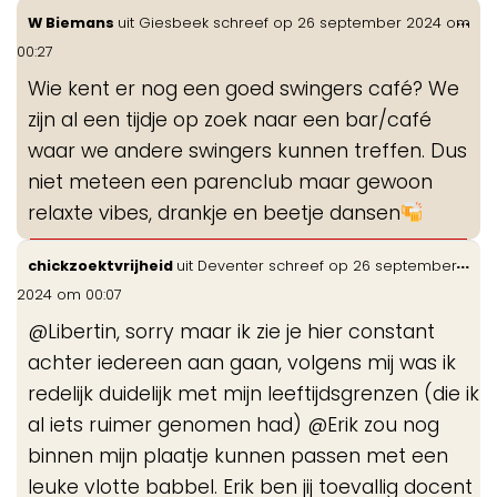
Wis
...
W Biemans
uit
Giesbeek
schreef op
26 september 2024
om
de
00:27
me
Wie kent er nog een goed swingers café? We
zijn al een tijdje op zoek naar een bar/café
waar we andere swingers kunnen treffen. Dus
niet meteen een parenclub maar gewoon
relaxte vibes, drankje en beetje dansen
Wis
...
chickzoektvrijheid
uit
Deventer
schreef op
26 september
de
2024
om
00:07
me
@Libertin, sorry maar ik zie je hier constant
achter iedereen aan gaan, volgens mij was ik
redelijk duidelijk met mijn leeftijdsgrenzen (die ik
al iets ruimer genomen had) @Erik zou nog
binnen mijn plaatje kunnen passen met een
leuke vlotte babbel. Erik ben jij toevallig docent