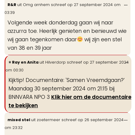
Wis
...
R&R
uit
Omg arnhem
schreef op
27 september 2024
om
de
03:39
me
Volgende week donderdag gaan wij naar
azzurra toe. Heerlijk genieten en benieuwd wie
wij gaan tegenkomen daar
wij zijn een stel
van 38 en 39 jaar
Wi
...
Ray en Anita
uit
Hilverdorp
schreef op
27 september 2024
de
om
00:30
me
Kijktip! Documentaire: 'Samen Vreemdgaan?’
Maandag 30 september 2024 om 21:15 bij
BNNVARA NPO 3
Klik hier om de documentaire
te bekijken
Wis
...
mixed stel
uit
zoetermeer
schreef op
26 september 2024
de
om
23:32
me