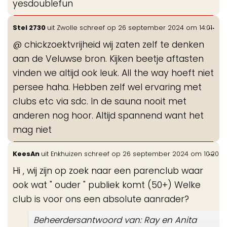
yesdoublefun
Wis
...
Stel 2730
uit
Zwolle
schreef op
26 september 2024
om
14:01
de
@ chickzoektvrijheid wij zaten zelf te denken
me
aan de Veluwse bron. Kijken beetje aftasten
vinden we altijd ook leuk. All the way hoeft niet
persee haha. Hebben zelf wel ervaring met
clubs etc via sdc. In de sauna nooit met
anderen nog hoor. Altijd spannend want het
mag niet
Wis
...
KeesAn
uit
Enkhuizen
schreef op
26 september 2024
om
10:20
de
Hi , wij zijn op zoek naar een parenclub waar
me
ook wat " ouder " publiek komt (50+) Welke
club is voor ons een absolute aanrader?
Beheerdersantwoord van: Ray en Anita