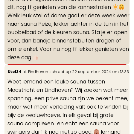
me
dit, nog ff genieten van die zonnestralen
Welk leuk stel of dame gaat er deze week weer
naar sauna Peize, lekker achter in de tuin in het
bubbelbad of de kleuren sauna. Sta je er open
voor, dan bandje binnenstebuiten dragen of
om je enkel. Voor nu nog ff lekker genieten van
deze dag
Wis
...
Stel34
uit
Eindhoven
schreef op
22 september 2024
om
13:33
de
Weet iemand een leuke sauna tussen
me
Maastricht en Eindhoven? Wij zoeken wat meer
spanning.. een prive sauna zijn we bekent mee,
maar wat meer verleiding valt ook te vinden bij
bijv de zwaluwhoeve. In elk geval bij grote
sauna complexen.. en echt een sauna voor
swingers durf ik nog niet zo goed..
Iemand