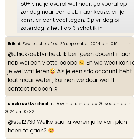
50+ vind je overal wel hoor, ga vooral op
zondag naar een club naar keuze, en je
komt er echt veel tegen. Op vrijdag of
zaterdag is het 1 op 3 schat ik in.
Wis
...
Erik
uit
Zwolle
schreef op
26 september 2024
om
10:19
de
@chickzoektvrijheid; Ik ben geen docent maar
me
heb wel een vlotte babbel
En wie weet kan ik
je wel wat leren
Als je een sdc account hebt
laat maar weten, kunnen we daar wel ff
contact hebben. X
Wis
...
chickzoektvrijheid
uit
Deventer
schreef op
26 september
de
2024
om
07:32
me
@stel2730 Welke sauna waren jullie van plan
heen te gaan?