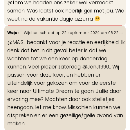
@tom we hadden ons zeker wel vermaakt
me
samen. Was laatst ook heerlijk geil met jou. Wie
weet na de vakantie dagje azzurra
Wis
...
Wajo
uit
Wijchen
schreef op
22 september 2024
om
08:22
de
@M&S.. bedankt voor je reactie en eerlijkheid. Ik
me
denk dat het in dit geval beter is dat we
wachten tot we een keer op donderdag
kunnen. Veel plezier zaterdag @JenJ1990.. Wij
passen voor deze keer, en hebben er
uiteindelijk voor gekozen om voor de eerste
keer naar Ultimate Dream te gaan. Jullie daar
ervaring mee? Mochten daar ook stelletjes
heengaan, let me know..Misschien kunnen we
afspreken en er een gezellige/geile avond van
maken.