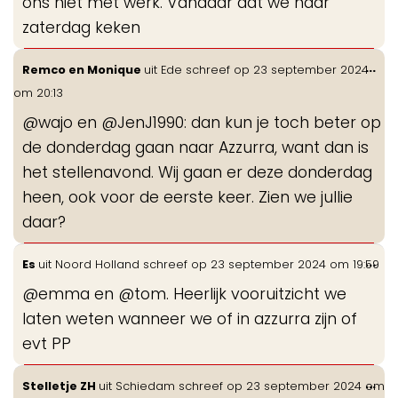
ons niet met werk. Vandaar dat we naar
zaterdag keken
Wis
...
Remco en Monique
uit
Ede
schreef op
23 september 2024
de
om
20:13
me
@wajo en @JenJ1990: dan kun je toch beter op
de donderdag gaan naar Azzurra, want dan is
het stellenavond. Wij gaan er deze donderdag
heen, ook voor de eerste keer. Zien we jullie
daar?
Wis
...
Es
uit
Noord Holland
schreef op
23 september 2024
om
19:59
de
@emma en @tom. Heerlijk vooruitzicht we
me
laten weten wanneer we of in azzurra zijn of
evt PP
Wis
...
Stelletje ZH
uit
Schiedam
schreef op
23 september 2024
om