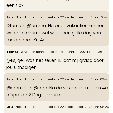
een tip?
Wis
...
Es
uit
Noord Holland
schreef op
22 september 2024
om
12:30
de
&tom en @emma. Na onze vakanties kunnen
me
we er in azzurra wel weer een geile dag van
maken met z’n 4e
Wis
...
Tom
uit
Deventer
schreef op
22 september 2024
om
11:36
de
@Es, geil was het zeker. Ik laat mij graag door
me
jou uitnodigen.
Wis
...
Es
uit
Noord Holland
schreef op
22 september 2024
om
09:32
de
@emma en @tom. Na de vakanties met z’n 4e
me
afspreken? Dagje azzurra
Wis
...
Es
uit
Noord Holland
schreef op
22 september 2024
om
08:26
de