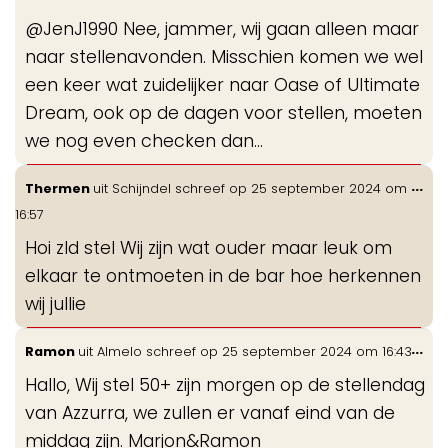
me
@JenJ1990 Nee, jammer, wij gaan alleen maar
naar stellenavonden. Misschien komen we wel
een keer wat zuidelijker naar Oase of Ultimate
Dream, ook op de dagen voor stellen, moeten
we nog even checken dan…
Wis
...
Thermen
uit
Schijndel
schreef op
25 september 2024
om
de
16:57
me
Hoi zld stel Wij zijn wat ouder maar leuk om
elkaar te ontmoeten in de bar hoe herkennen
wij jullie
Wis
...
Ramon
uit
Almelo
schreef op
25 september 2024
om
16:43
de
Hallo, Wij stel 50+ zijn morgen op de stellendag
me
van Azzurra, we zullen er vanaf eind van de
middag zijn. Marjon&Ramon