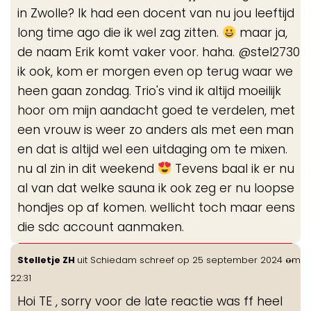
in Zwolle? Ik had een docent van nu jou leeftijd
long time ago die ik wel zag zitten.
maar ja,
de naam Erik komt vaker voor. haha. @stel2730
ik ook, kom er morgen even op terug waar we
heen gaan zondag. Trio's vind ik altijd moeilijk
hoor om mijn aandacht goed te verdelen, met
een vrouw is weer zo anders als met een man
en dat is altijd wel een uitdaging om te mixen.
nu al zin in dit weekend
Tevens baal ik er nu
al van dat welke sauna ik ook zeg er nu loopse
hondjes op af komen. wellicht toch maar eens
die sdc account aanmaken.
Wis
...
Stelletje ZH
uit
Schiedam
schreef op
25 september 2024
om
de
22:31
me
Hoi TE , sorry voor de late reactie was ff heel