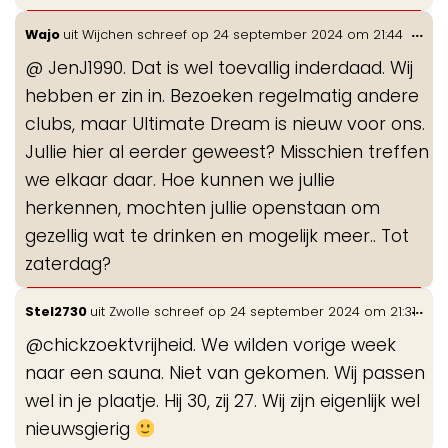
Wis
...
Wajo
uit
Wijchen
schreef op
24 september 2024
om
21:44
de
@ JenJ1990. Dat is wel toevallig inderdaad. Wij
me
hebben er zin in. Bezoeken regelmatig andere
clubs, maar Ultimate Dream is nieuw voor ons.
Jullie hier al eerder geweest? Misschien treffen
we elkaar daar. Hoe kunnen we jullie
herkennen, mochten jullie openstaan om
gezellig wat te drinken en mogelijk meer.. Tot
zaterdag?
Wis
...
Stel2730
uit
Zwolle
schreef op
24 september 2024
om
21:31
de
@chickzoektvrijheid. We wilden vorige week
me
naar een sauna. Niet van gekomen. Wij passen
wel in je plaatje. Hij 30, zij 27. Wij zijn eigenlijk wel
nieuwsgierig