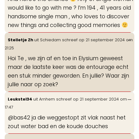
would like to go with me ? I’m 194 , 41 years old
handsome single man , who loves to discover
new things and collecting good memories
Wis
...
Stelletje Zh
uit
Schiedam
schreef op
21 september 2024
om
de
21:25
me
Hoi Te , we zijn af en toe in Elysium geweest
maar de laatste keer was de entourage echt
een stuk minder geworden. En jullie? Waar zijn
jullie naar op zoek?
Wis
...
Leukstel34
uit
Arnhem
schreef op
21 september 2024
om
de
17:47
me
@bas42 ja die weggestopt zit vlak naast het
zout water bad en de koude douches