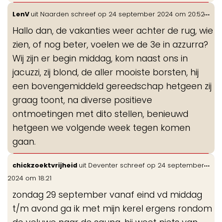
Wis
...
LenV
uit
Naarden
schreef op
24 september 2024
om
20:52
de
Hallo dan, de vakanties weer achter de rug, wie
me
zien, of nog beter, voelen we de 3e in azzurra?
Wij zijn er begin middag, kom naast ons in
jacuzzi, zij blond, de aller mooiste borsten, hij
een bovengemiddeld gereedschap hetgeen zij
graag toont, na diverse positieve
ontmoetingen met dito stellen, benieuwd
hetgeen we volgende week tegen komen
gaan.
Wis
...
chickzoektvrijheid
uit
Deventer
schreef op
24 september
de
2024
om
18:21
me
zondag 29 september vanaf eind vd middag
t/m avond ga ik met mijn kerel ergens rondom