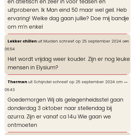
en atletisch en zeer in voor teasen en
uitproberen. Ik Man eind 50 maar wel geil. Heb
ervaring! Welke dag gaan jullie? Doe mij bandje
om m’n enkel
Wis
...
Lekker chillen
uit
Muiden
schreef op
25 september 2024
om
de
06:54
me
Het wordt vrijdag weer kouder. Zijn er nog leuke
mensen in Elysium?
Wis
...
Thermen
uit
Schijndel
schreef op
25 september 2024
om
de
06:43
me
Goedemorgen Wij als gelegenheidsstel gaan
donderdag 3 oktober naar stellendag bij
azurra. Zijn er vanaf ca 14u Wie gaan we
ontmoeten