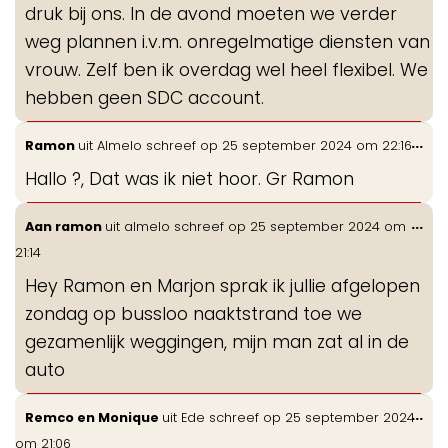
druk bij ons. In de avond moeten we verder
weg plannen i.v.m. onregelmatige diensten van
vrouw. Zelf ben ik overdag wel heel flexibel. We
hebben geen SDC account.
Wis
...
Ramon
uit
Almelo
schreef op
25 september 2024
om
22:16
de
Hallo ?, Dat was ik niet hoor. Gr Ramon
me
Wis
...
Aan ramon
uit
almelo
schreef op
25 september 2024
om
de
21:14
me
Hey Ramon en Marjon sprak ik jullie afgelopen
zondag op bussloo naaktstrand toe we
gezamenlijk weggingen, mijn man zat al in de
auto
Wis
...
Remco en Monique
uit
Ede
schreef op
25 september 2024
de
om
21:06