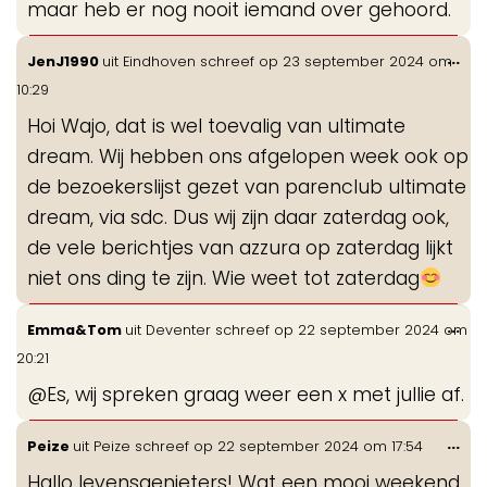
maar heb er nog nooit iemand over gehoord.
Wis
...
JenJ1990
uit
Eindhoven
schreef op
23 september 2024
om
de
10:29
me
Hoi Wajo, dat is wel toevalig van ultimate
dream. Wij hebben ons afgelopen week ook op
de bezoekerslijst gezet van parenclub ultimate
dream, via sdc. Dus wij zijn daar zaterdag ook,
de vele berichtjes van azzura op zaterdag lijkt
niet ons ding te zijn. Wie weet tot zaterdag
Wis
...
Emma&Tom
uit
Deventer
schreef op
22 september 2024
om
de
20:21
me
@Es, wij spreken graag weer een x met jullie af.
Wis
...
Peize
uit
Peize
schreef op
22 september 2024
om
17:54
de
Hallo levensgenieters! Wat een mooi weekend