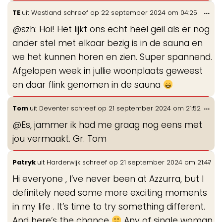
Wis
...
TE
uit
Westland
schreef op
22 september 2024
om
04:25
de
@szh: Hoi! Het lijkt ons echt heel geil als er nog
me
ander stel met elkaar bezig is in de sauna en
we het kunnen horen en zien. Super spannend.
Afgelopen week in jullie woonplaats geweest
en daar flink genomen in de sauna
Wis
...
Tom
uit
Deventer
schreef op
21 september 2024
om
21:52
de
@Es, jammer ik had me graag nog eens met
me
jou vermaakt. Gr. Tom
Wis
...
Patryk
uit
Harderwijk
schreef op
21 september 2024
om
21:47
de
Hi everyone , I’ve never been at Azzurra, but I
me
definitely need some more exciting moments
in my life . It’s time to try something different.
And here’s the chance
Any of single woman