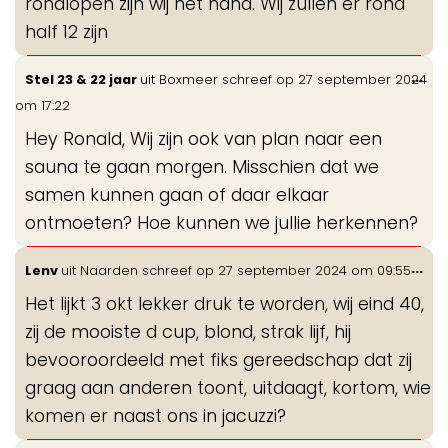
rondlopen zijn wij het haha. Wij zullen er rond
half 12 zijn
Wis
...
Stel 23 & 22 jaar
uit
Boxmeer
schreef op
27 september 2024
de
om
17:22
me
Hey Ronald, Wij zijn ook van plan naar een
sauna te gaan morgen. Misschien dat we
samen kunnen gaan of daar elkaar
ontmoeten? Hoe kunnen we jullie herkennen?
Wis
...
Lenv
uit
Naarden
schreef op
27 september 2024
om
09:55
de
Het lijkt 3 okt lekker druk te worden, wij eind 40,
me
zij de mooiste d cup, blond, strak lijf, hij
bevooroordeeld met fiks gereedschap dat zij
graag aan anderen toont, uitdaagt, kortom, wie
komen er naast ons in jacuzzi?