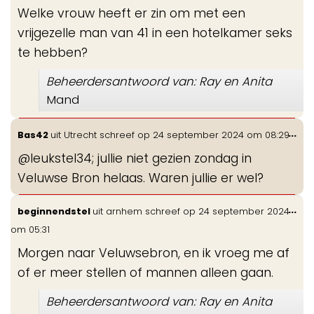
Welke vrouw heeft er zin om met een
vrijgezelle man van 41 in een hotelkamer seks
te hebben?
Beheerdersantwoord van: Ray en Anita
Mand
Wis
...
Bas42
uit
Utrecht
schreef op
24 september 2024
om
08:29
de
@leukstel34; jullie niet gezien zondag in
me
Veluwse Bron helaas. Waren jullie er wel?
Wis
...
beginnendstel
uit
arnhem
schreef op
24 september 2024
de
om
05:31
me
Morgen naar Veluwsebron, en ik vroeg me af
of er meer stellen of mannen alleen gaan.
Beheerdersantwoord van: Ray en Anita