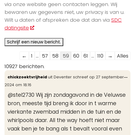
via onze website geen contacten leggen. Wij
bewaren uw gegevens niet, uw privacy is van u.
Wilt u daten of afspreken doe dat dan via
SDC
datingsite
.
Navigatie
←
1
...
57
58
59
60
61
...
110
→
Alles
door
10927 berichten.
de
Wis
...
chickzoektvrijheid
uit
Deventer
schreef op
27 september
gastenboek-
de
2024
om
18:16
lijst
me
@stel2730 Wij zijn zondagavond in de Veluwse
bron, meeste tijd breng ik door in t warme
vierkante zwembad midden in de tuin en de
whirlpools daar. All the way hoeft niet maar
vaak ben je te bang als t bevalt vooral even