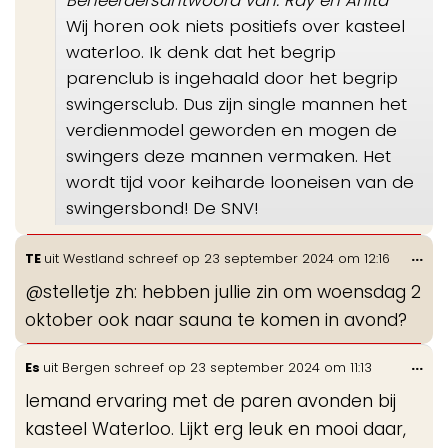
Wij horen ook niets positiefs over kasteel
waterloo. Ik denk dat het begrip
parenclub is ingehaald door het begrip
swingersclub. Dus zijn single mannen het
verdienmodel geworden en mogen de
swingers deze mannen vermaken. Het
wordt tijd voor keiharde looneisen van de
swingersbond! De SNV!
Wis
...
TE
uit
Westland
schreef op
23 september 2024
om
12:16
de
@stelletje zh: hebben jullie zin om woensdag 2
me
oktober ook naar sauna te komen in avond?
Wis
...
Es
uit
Bergen
schreef op
23 september 2024
om
11:13
de
Iemand ervaring met de paren avonden bij
me
kasteel Waterloo. Lijkt erg leuk en mooi daar,