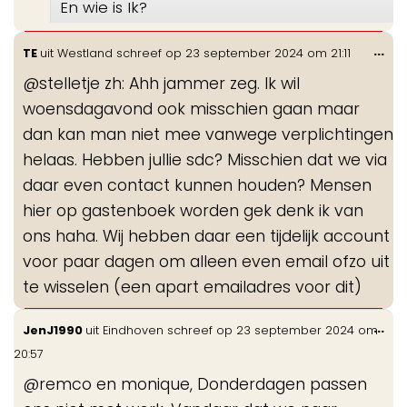
En wie is Ik?
Wis
...
TE
uit
Westland
schreef op
23 september 2024
om
21:11
de
@stelletje zh: Ahh jammer zeg. Ik wil
me
woensdagavond ook misschien gaan maar
dan kan man niet mee vanwege verplichtingen
helaas. Hebben jullie sdc? Misschien dat we via
daar even contact kunnen houden? Mensen
hier op gastenboek worden gek denk ik van
ons haha. Wij hebben daar een tijdelijk account
voor paar dagen om alleen even email ofzo uit
te wisselen (een apart emailadres voor dit)
Wis
...
JenJ1990
uit
Eindhoven
schreef op
23 september 2024
om
de
20:57
me
@remco en monique, Donderdagen passen