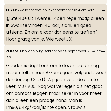
Wis
...
Erik
uit
Zwolle
schreef op
25 september 2024
om
14:12
de
@Stel40+ uit Twente. Ik ben regelmatig alleen
me
in Swoll te vinden. 45 jaar, slank en goed
uitziend. Zin om elkaar dar eens te treffen?
Hoor graag van je. Wie weet... X
Wis
...
ZLDstel
uit
Middelburg
schreef op
25 september 2024
om
de
13:52
me
Goedemiddag! Leuk om te lezen dat er nog
meer stellen naar Azzurra gaan volgende week
donderdag (3 okt). Wij gaan voor de eerste
keer, M37 V36. Nog wat verlegen als het gaat
om contact leggen maar zeker in voor meer
dan alleen een praatje haha. Man is
1m90/84kg/kaal/lichte ogen, Vrouw is