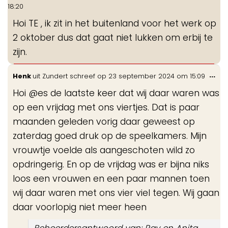
de
18:20
me
Hoi TE , ik zit in het buitenland voor het werk op
2 oktober dus dat gaat niet lukken om erbij te
zijn.
Wis
...
Henk
uit
Zundert
schreef op
23 september 2024
om
15:09
de
Hoi @es de laatste keer dat wij daar waren was
me
op een vrijdag met ons viertjes. Dat is paar
maanden geleden vorig daar geweest op
zaterdag goed druk op de speelkamers. Mijn
vrouwtje voelde als aangeschoten wild zo
opdringerig. En op de vrijdag was er bijna niks
loos een vrouwen en een paar mannen toen
wij daar waren met ons vier viel tegen. Wij gaan
daar voorlopig niet meer heen
Beheerdersantwoord van: Ray en Anita