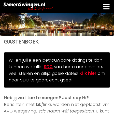
Doorgaan naar inhoud
GASTENBOEK
Willen jullie een betrouwbare datingsite dan
kunnen we jullie
SDC
van harte aanbevelen,
veel stellen en altijd goeie dates!
Klik hier
om
naar SDC te gaan, echt goed!
Heb jij wat toe te voegen? Just say Hi?
Berichten met kik/links worden niet geplaatst ivm
AVG wetgeving,
sdc naam wél toegestaan
. U kunt