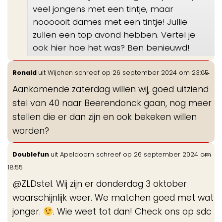
veel jongens met een tintje, maar
noooooit dames met een tintje! Jullie
zullen een top avond hebben. Vertel je
ook hier hoe het was? Ben benieuwd!
Wis
...
Ronald
uit
Wijchen
schreef op
26 september 2024
om
23:05
de
Aankomende zaterdag willen wij, goed uitziend
me
stel van 40 naar Beerendonck gaan, nog meer
stellen die er dan zijn en ook bekeken willen
worden?
Wis
...
Doublefun
uit
Apeldoorn
schreef op
26 september 2024
om
de
18:55
me
@ZLDstel. Wij zijn er donderdag 3 oktober
waarschijnlijk weer. We matchen goed met wat
jonger.
. Wie weet tot dan! Check ons op sdc