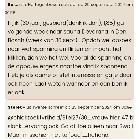
Wis
...
Ro....
uit
s'Hertogenbosch
schreef op
25 september 2024
om
de
00:58
me
Hi, ik (30 jaar, gespierd(denk ik dan), 1,88) ga
volgende week naar sauna Devarana in Den
Bosch (week van 30 sept) . Opzich wel opzoek
naar wat spanning en flirten en mocht het
klikken, zien we het wel. Vooral de spanning en
de opbouw ergens naartoe vind ik spannend.
Heb je als dame of stel interesse en ga je daar
ook heen. Laat weten wanneer en dan ben ik
er ook.
Wis
...
Stel40+
uit
Twente
schreef op
25 september 2024
om
00:05
de
@chickzoektvrijheid/Stel27/30.....vrouw hier 47 bi
me
slank....ervaring ook. Ga af toe alleen naar Swoll.
Maar misschien net te "oud"......hahaha.