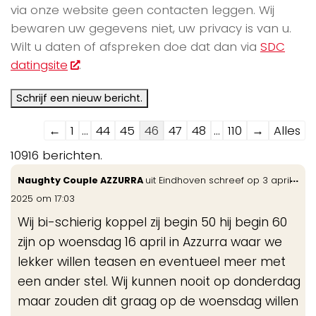
via onze website geen contacten leggen. Wij
bewaren uw gegevens niet, uw privacy is van u.
Wilt u daten of afspreken doe dat dan via
SDC
datingsite
.
Navigatie
←
1
...
44
45
46
47
48
...
110
→
Alles
door
10916 berichten.
de
Wis
...
Naughty Couple AZZURRA
uit
Eindhoven
schreef op
3 april
gastenboek-
de
2025
om
17:03
lijst
me
Wij bi-schierig koppel zij begin 50 hij begin 60
zijn op woensdag 16 april in Azzurra waar we
lekker willen teasen en eventueel meer met
een ander stel. Wij kunnen nooit op donderdag
maar zouden dit graag op de woensdag willen