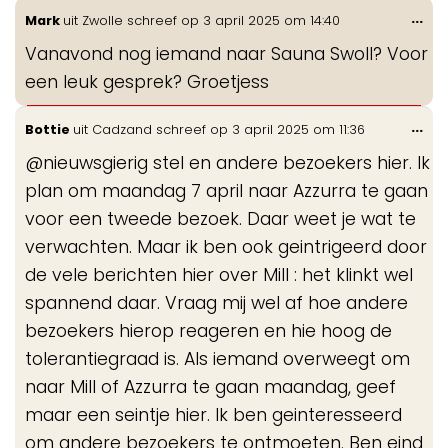
Wis
...
Mark
uit
Zwolle
schreef op
3 april 2025
om
14:40
de
Vanavond nog iemand naar Sauna Swoll? Voor
me
een leuk gesprek? Groetjess
Wis
...
Bottie
uit
Cadzand
schreef op
3 april 2025
om
11:36
de
@nieuwsgierig stel en andere bezoekers hier. Ik
me
plan om maandag 7 april naar Azzurra te gaan
voor een tweede bezoek. Daar weet je wat te
verwachten. Maar ik ben ook geintrigeerd door
de vele berichten hier over Mill : het klinkt wel
spannend daar. Vraag mij wel af hoe andere
bezoekers hierop reageren en hie hoog de
tolerantiegraad is. Als iemand overweegt om
naar Mill of Azzurra te gaan maandag, geef
maar een seintje hier. Ik ben geinteresseerd
om andere bezoekers te ontmoeten. Ben eind