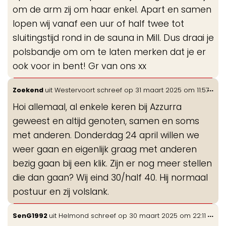
om de arm zij om haar enkel. Apart en samen
lopen wij vanaf een uur of half twee tot
sluitingstijd rond in de sauna in Mill. Dus draai je
polsbandje om om te laten merken dat je er
ook voor in bent! Gr van ons xx
Wis
...
Zoekend
uit
Westervoort
schreef op
31 maart 2025
om
11:57
de
Hoi allemaal, al enkele keren bij Azzurra
me
geweest en altijd genoten, samen en soms
met anderen. Donderdag 24 april willen we
weer gaan en eigenlijk graag met anderen
bezig gaan bij een klik. Zijn er nog meer stellen
die dan gaan? Wij eind 30/half 40. Hij normaal
postuur en zij volslank.
Wis
...
SenG1992
uit
Helmond
schreef op
30 maart 2025
om
22:11
de