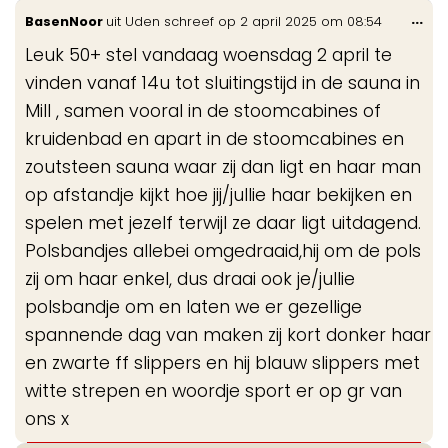
Wis
...
BasenNoor
uit
Uden
schreef op
2 april 2025
om
08:54
de
Leuk 50+ stel vandaag woensdag 2 april te
me
vinden vanaf 14u tot sluitingstijd in de sauna in
Mill , samen vooral in de stoomcabines of
kruidenbad en apart in de stoomcabines en
zoutsteen sauna waar zij dan ligt en haar man
op afstandje kijkt hoe jij/jullie haar bekijken en
spelen met jezelf terwijl ze daar ligt uitdagend.
Polsbandjes allebei omgedraaid,hij om de pols
zij om haar enkel, dus draai ook je/jullie
polsbandje om en laten we er gezellige
spannende dag van maken zij kort donker haar
en zwarte ff slippers en hij blauw slippers met
witte strepen en woordje sport er op gr van
ons x