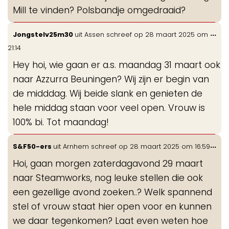
Mill te vinden? Polsbandje omgedraaid?
Wis
...
Jongstelv25m30
uit
Assen
schreef op
28 maart 2025
om
de
21:14
me
Hey hoi, wie gaan er a.s. maandag 31 maart ook
naar Azzurra Beuningen? Wij zijn er begin van
de midddag. Wij beide slank en genieten de
hele middag staan voor veel open. Vrouw is
100% bi. Tot maandag!
Wis
...
S&F50-ers
uit
Arnhem
schreef op
28 maart 2025
om
16:59
de
Hoi, gaan morgen zaterdagavond 29 maart
me
naar Steamworks, nog leuke stellen die ook
een gezellige avond zoeken..? Welk spannend
stel of vrouw staat hier open voor en kunnen
we daar tegenkomen? Laat even weten hoe