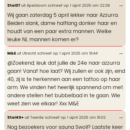
Wis
...
Stel37
uit
Apeldoorn
schreef op
1 april 2025
om
22:28
de
Wij gaan zaterdag 5 april lekker naar Azzurra.
me
Beiden slank, dame halflang donker haar en
houdt van een paar extra mannen. Welke
leuke NL mannen komen er?
Wis
...
M&E
uit
Utrecht
schreef op
1 april 2025
om
16:44
de
@Zoekend; leuk dat jullie de 24e naar azzurra
me
gaan! Vanaf hoe laat? Wij zullen er ook zijn, eind
40, zij is te herkennen aan een tattoo op haar
arm. We vinden het heerlijk spannend om met
andere stellen het bubbelbad in te gaan. Wie
weet zien we elkaar! Xxx M&E
Wis
...
Stel40+
uit
Twente
schreef op
1 april 2025
om
16:02
de
Nog bezoekers voor sauna Swoll? Laatste keer
me