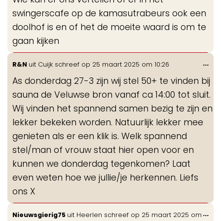
me
swingerscafe op de kamasutrabeurs ook een
doolhof is en of het de moeite waard is om te
gaan kijken
Wis
...
R&N
uit
Cuijk
schreef op
25 maart 2025
om
10:26
de
As donderdag 27-3 zijn wij stel 50+ te vinden bij
me
sauna de Veluwse bron vanaf ca 14:00 tot sluit.
Wij vinden het spannend samen bezig te zijn en
lekker bekeken worden. Natuurlijk lekker mee
genieten als er een klik is. Welk spannend
stel/man of vrouw staat hier open voor en
kunnen we donderdag tegenkomen? Laat
even weten hoe we jullie/je herkennen. Liefs
ons X
Wis
...
Nieuwsgierig75
uit
Heerlen
schreef op
25 maart 2025
om