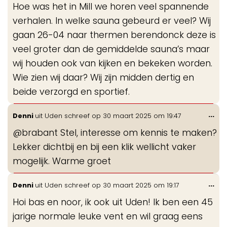
Hoe was het in Mill we horen veel spannende
me
verhalen. In welke sauna gebeurd er veel? Wij
gaan 26-04 naar thermen berendonck deze is
veel groter dan de gemiddelde sauna’s maar
wij houden ook van kijken en bekeken worden.
Wie zien wij daar? Wij zijn midden dertig en
beide verzorgd en sportief.
Wis
...
Denni
uit
Uden
schreef op
30 maart 2025
om
19:47
de
@brabant Stel, interesse om kennis te maken?
me
Lekker dichtbij en bij een klik wellicht vaker
mogelijk. Warme groet
Wis
...
Denni
uit
Uden
schreef op
30 maart 2025
om
19:17
de
Hoi bas en noor, ik ook uit Uden! Ik ben een 45
me
jarige normale leuke vent en wil graag eens