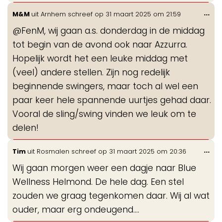
Wis
...
M&M
uit
Arnhem
schreef op
31 maart 2025
om
21:59
de
@FenM, wij gaan a.s. donderdag in de middag
me
tot begin van de avond ook naar Azzurra.
Hopelijk wordt het een leuke middag met
(veel) andere stellen. Zijn nog redelijk
beginnende swingers, maar toch al wel een
paar keer hele spannende uurtjes gehad daar.
Vooral de sling/swing vinden we leuk om te
delen!
Wis
...
Tim
uit
Rosmalen
schreef op
31 maart 2025
om
20:36
de
Wij gaan morgen weer een dagje naar Blue
me
Wellness Helmond. De hele dag. Een stel
zouden we graag tegenkomen daar. Wij al wat
ouder, maar erg ondeugend….