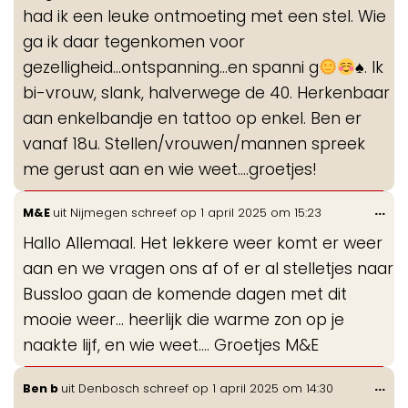
had ik een leuke ontmoeting met een stel. Wie
ga ik daar tegenkomen voor
gezelligheid...ontspanning...en spanni g
♠️
. Ik
bi-vrouw, slank, halverwege de 40. Herkenbaar
aan enkelbandje en tattoo op enkel. Ben er
vanaf 18u. Stellen/vrouwen/mannen spreek
me gerust aan en wie weet....groetjes!
Wis
...
M&E
uit
Nijmegen
schreef op
1 april 2025
om
15:23
de
Hallo Allemaal. Het lekkere weer komt er weer
me
aan en we vragen ons af of er al stelletjes naar
Bussloo gaan de komende dagen met dit
mooie weer... heerlijk die warme zon op je
naakte lijf, en wie weet.... Groetjes M&E
Wis
...
Ben b
uit
Denbosch
schreef op
1 april 2025
om
14:30
de