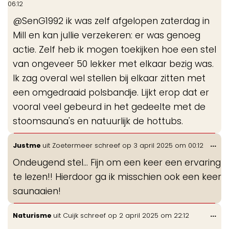
06:12
me
@SenG1992 ik was zelf afgelopen zaterdag in
Mill en kan jullie verzekeren: er was genoeg
actie. Zelf heb ik mogen toekijken hoe een stel
van ongeveer 50 lekker met elkaar bezig was.
Ik zag overal wel stellen bij elkaar zitten met
een omgedraaid polsbandje. Lijkt erop dat er
vooral veel gebeurd in het gedeelte met de
stoomsauna's en natuurlijk de hottubs.
Wis
...
Justme
uit
Zoetermeer
schreef op
3 april 2025
om
00:12
de
Ondeugend stel... Fijn om een keer een ervaring
me
te lezen!! Hierdoor ga ik misschien ook een keer
saunaaien!
Wis
...
Naturisme
uit
Cuijk
schreef op
2 april 2025
om
22:12
de