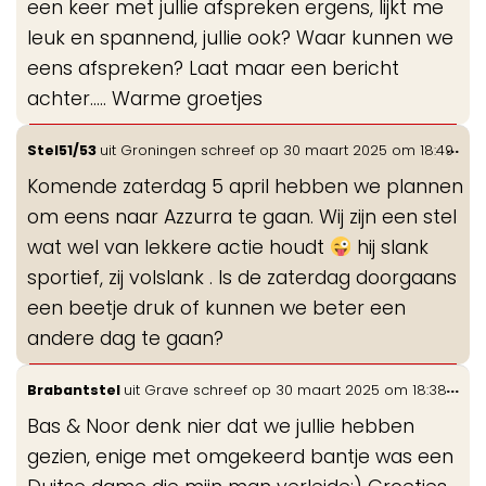
een keer met jullie afspreken ergens, lijkt me
leuk en spannend, jullie ook? Waar kunnen we
eens afspreken? Laat maar een bericht
achter..... Warme groetjes
Wis
...
Stel51/53
uit
Groningen
schreef op
30 maart 2025
om
18:49
de
Komende zaterdag 5 april hebben we plannen
me
om eens naar Azzurra te gaan. Wij zijn een stel
wat wel van lekkere actie houdt
hij slank
sportief, zij volslank . Is de zaterdag doorgaans
een beetje druk of kunnen we beter een
andere dag te gaan?
Wis
...
Brabantstel
uit
Grave
schreef op
30 maart 2025
om
18:38
de
Bas & Noor denk nier dat we jullie hebben
me
gezien, enige met omgekeerd bantje was een