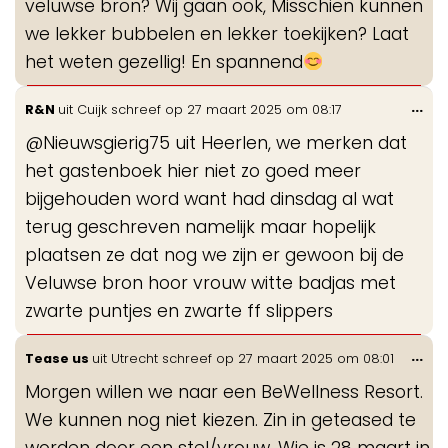
veluwse bron? Wij gaan ook, Misschien kunnen
we lekker bubbelen en lekker toekijken? Laat
het weten gezellig! En spannend
Wis
...
R&N
uit
Cuijk
schreef op
27 maart 2025
om
08:17
de
@Nieuwsgierig75 uit Heerlen, we merken dat
me
het gastenboek hier niet zo goed meer
bijgehouden word want had dinsdag al wat
terug geschreven namelijk maar hopelijk
plaatsen ze dat nog we zijn er gewoon bij de
Veluwse bron hoor vrouw witte badjas met
zwarte puntjes en zwarte ff slippers
Wis
...
Tease us
uit
Utrecht
schreef op
27 maart 2025
om
08:01
de
Morgen willen we naar een BeWellness Resort.
me
We kunnen nog niet kiezen. Zin in geteased te
worden door een stel/vrouw. Wie is 28 maart in