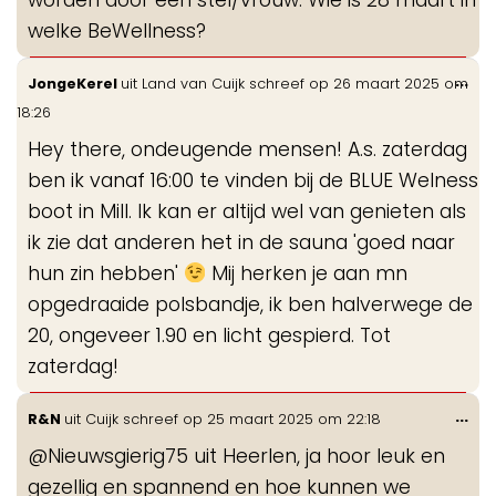
welke BeWellness?
Wis
...
JongeKerel
uit
Land van Cuijk
schreef op
26 maart 2025
om
de
18:26
me
Hey there, ondeugende mensen! A.s. zaterdag
ben ik vanaf 16:00 te vinden bij de BLUE Welness
boot in Mill. Ik kan er altijd wel van genieten als
ik zie dat anderen het in de sauna 'goed naar
hun zin hebben'
Mij herken je aan mn
opgedraaide polsbandje, ik ben halverwege de
20, ongeveer 1.90 en licht gespierd. Tot
zaterdag!
Wis
...
R&N
uit
Cuijk
schreef op
25 maart 2025
om
22:18
de
@Nieuwsgierig75 uit Heerlen, ja hoor leuk en
me
gezellig en spannend en hoe kunnen we