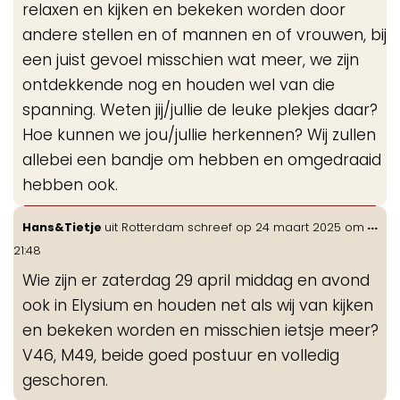
relaxen en kijken en bekeken worden door
andere stellen en of mannen en of vrouwen, bij
een juist gevoel misschien wat meer, we zijn
ontdekkende nog en houden wel van die
spanning. Weten jij/jullie de leuke plekjes daar?
Hoe kunnen we jou/jullie herkennen? Wij zullen
allebei een bandje om hebben en omgedraaid
hebben ook.
Wis
...
Hans&Tietje
uit
Rotterdam
schreef op
24 maart 2025
om
de
21:48
me
Wie zijn er zaterdag 29 april middag en avond
ook in Elysium en houden net als wij van kijken
en bekeken worden en misschien ietsje meer?
V46, M49, beide goed postuur en volledig
geschoren.