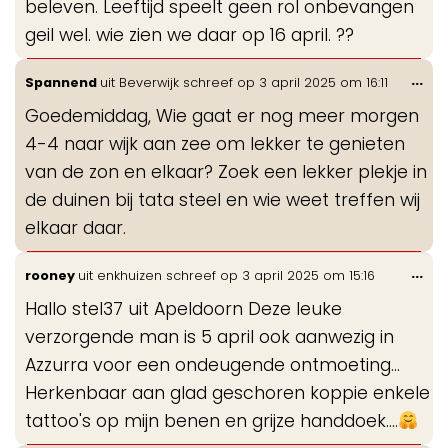
beleven. Leeftijd speelt geen rol onbevangen
geil wel. wie zien we daar op 16 april. ??
Wis
...
Spannend
uit
Beverwijk
schreef op
3 april 2025
om
16:11
de
Goedemiddag, Wie gaat er nog meer morgen
me
4-4 naar wijk aan zee om lekker te genieten
van de zon en elkaar? Zoek een lekker plekje in
de duinen bij tata steel en wie weet treffen wij
elkaar daar.
Wis
...
rooney
uit
enkhuizen
schreef op
3 april 2025
om
15:16
de
Hallo stel37 uit Apeldoorn Deze leuke
me
verzorgende man is 5 april ook aanwezig in
Azzurra voor een ondeugende ontmoeting...
Herkenbaar aan glad geschoren koppie enkele
tattoo's op mijn benen en grijze handdoek....