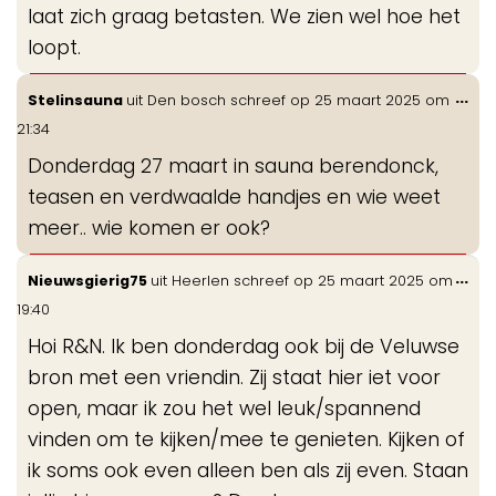
laat zich graag betasten. We zien wel hoe het
loopt.
Wis
...
Stelinsauna
uit
Den bosch
schreef op
25 maart 2025
om
de
21:34
me
Donderdag 27 maart in sauna berendonck,
teasen en verdwaalde handjes en wie weet
meer.. wie komen er ook?
Wis
...
Nieuwsgierig75
uit
Heerlen
schreef op
25 maart 2025
om
de
19:40
me
Hoi R&N. Ik ben donderdag ook bij de Veluwse
bron met een vriendin. Zij staat hier iet voor
open, maar ik zou het wel leuk/spannend
vinden om te kijken/mee te genieten. Kijken of
ik soms ook even alleen ben als zij even. Staan