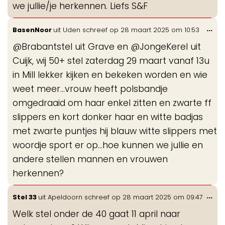
we jullie/je herkennen. Liefs S&F
Wis
...
BasenNoor
uit
Uden
schreef op
28 maart 2025
om
10:53
de
@Brabantstel uit Grave en @JongeKerel uit
me
Cuijk, wij 50+ stel zaterdag 29 maart vanaf 13u
in Mill lekker kijken en bekeken worden en wie
weet meer...vrouw heeft polsbandje
omgedraaid om haar enkel zitten en zwarte ff
slippers en kort donker haar en witte badjas
met zwarte puntjes hij blauw witte slippers met
woordje sport er op...hoe kunnen we jullie en
andere stellen mannen en vrouwen
herkennen?
Wis
...
Stel 33
uit
Apeldoorn
schreef op
28 maart 2025
om
09:47
de
Welk stel onder de 40 gaat 11 april naar
me