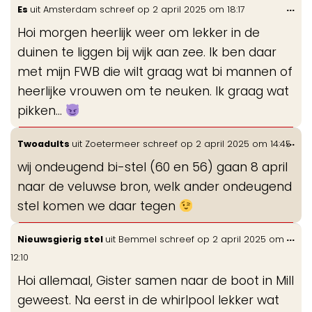
Wis
...
Es
uit
Amsterdam
schreef op
2 april 2025
om
18:17
de
Hoi morgen heerlijk weer om lekker in de
me
duinen te liggen bij wijk aan zee. Ik ben daar
met mijn FWB die wilt graag wat bi mannen of
heerlijke vrouwen om te neuken. Ik graag wat
pikken…
Wis
...
Twoadults
uit
Zoetermeer
schreef op
2 april 2025
om
14:45
de
wij ondeugend bi-stel (60 en 56) gaan 8 april
me
naar de veluwse bron, welk ander ondeugend
stel komen we daar tegen
Wis
...
Nieuwsgierig stel
uit
Bemmel
schreef op
2 april 2025
om
de
12:10
me
Hoi allemaal, Gister samen naar de boot in Mill
geweest. Na eerst in de whirlpool lekker wat