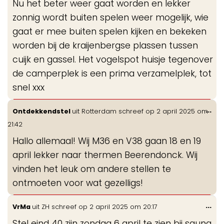
Nu het beter weer gaat worden en lekker
me
zonnig wordt buiten spelen weer mogelijk, wie
gaat er mee buiten spelen kijken en bekeken
worden bij de kraijenbergse plassen tussen
cuijk en gassel. Het vogelspot huisje tegenover
de camperplek is een prima verzamelplek, tot
snel xxx
Wis
...
Ontdekkendstel
uit
Rotterdam
schreef op
2 april 2025
om
de
21:42
me
Hallo allemaal! Wij M36 en V38 gaan 18 en 19
april lekker naar thermen Beerendonck. Wij
vinden het leuk om andere stellen te
ontmoeten voor wat gezelligs!
Wis
...
VrMa
uit
ZH
schreef op
2 april 2025
om
20:17
de
Stel eind 40 zijn zondag 6 april te zien bij sauna