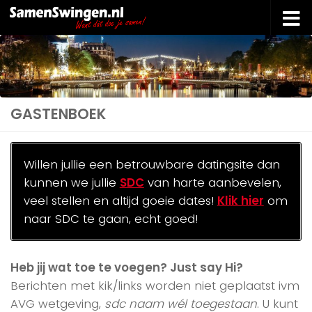
Doorgaan naar inhoud
GASTENBOEK
Willen jullie een betrouwbare datingsite dan
kunnen we jullie
SDC
van harte aanbevelen,
veel stellen en altijd goeie dates!
Klik hier
om
naar SDC te gaan, echt goed!
Heb jij wat toe te voegen? Just say Hi?
Berichten met kik/links worden niet geplaatst ivm
AVG wetgeving,
sdc naam wél toegestaan
. U kunt