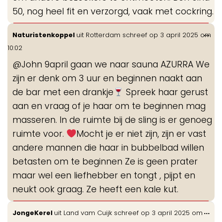
50, nog heel fit en verzorgd, vaak met cockring.
Wis
...
Naturistenkoppel
uit
Rotterdam
schreef op
3 april 2025
om
de
10:02
me
@John 9april gaan we naar sauna AZURRA We
zijn er denk om 3 uur en beginnen naakt aan
de bar met een drankje
Spreek haar gerust
aan en vraag of je haar om te beginnen mag
masseren. In de ruimte bij de sling is er genoeg
ruimte voor.
Mocht je er niet zijn, zijn er vast
andere mannen die haar in bubbelbad willen
betasten om te beginnen Ze is geen prater
maar wel een liefhebber en tongt , pijpt en
neukt ook graag. Ze heeft een kale kut.
Wis
...
JongeKerel
uit
Land vam Cuijk
schreef op
3 april 2025
om
de