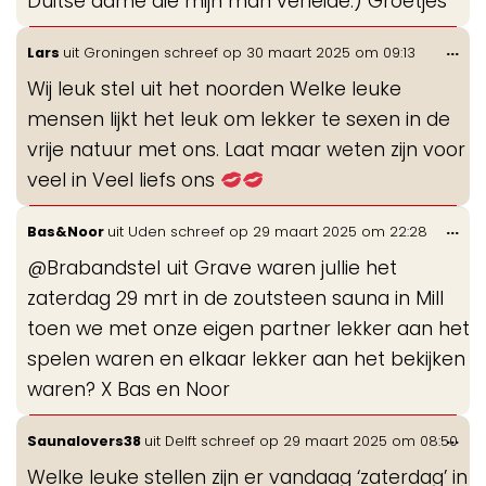
Duitse dame die mijn man verleide:) Groetjes
Wis
...
Lars
uit
Groningen
schreef op
30 maart 2025
om
09:13
de
Wij leuk stel uit het noorden Welke leuke
me
mensen lijkt het leuk om lekker te sexen in de
vrije natuur met ons. Laat maar weten zijn voor
veel in Veel liefs ons
Wis
...
Bas&Noor
uit
Uden
schreef op
29 maart 2025
om
22:28
de
@Brabandstel uit Grave waren jullie het
me
zaterdag 29 mrt in de zoutsteen sauna in Mill
toen we met onze eigen partner lekker aan het
spelen waren en elkaar lekker aan het bekijken
waren? X Bas en Noor
Wis
...
Saunalovers38
uit
Delft
schreef op
29 maart 2025
om
08:50
de
Welke leuke stellen zijn er vandaag ‘zaterdag’ in
me