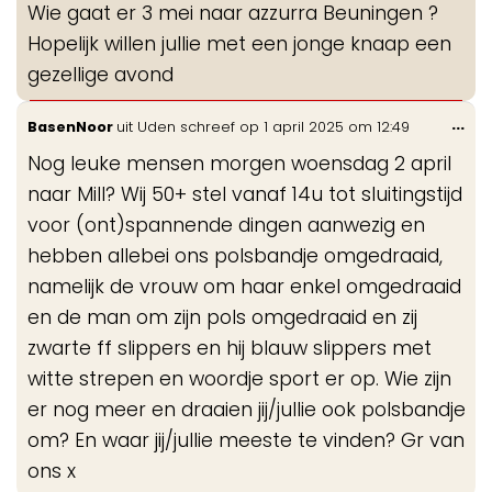
Wie gaat er 3 mei naar azzurra Beuningen ?
me
Hopelijk willen jullie met een jonge knaap een
gezellige avond
Wis
...
BasenNoor
uit
Uden
schreef op
1 april 2025
om
12:49
de
Nog leuke mensen morgen woensdag 2 april
me
naar Mill? Wij 50+ stel vanaf 14u tot sluitingstijd
voor (ont)spannende dingen aanwezig en
hebben allebei ons polsbandje omgedraaid,
namelijk de vrouw om haar enkel omgedraaid
en de man om zijn pols omgedraaid en zij
zwarte ff slippers en hij blauw slippers met
witte strepen en woordje sport er op. Wie zijn
er nog meer en draaien jij/jullie ook polsbandje
om? En waar jij/jullie meeste te vinden? Gr van
ons x