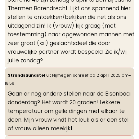
me
Thermen Barendrecht. Lijkt ons spannend hier
stellen te ontdekken/bekijken die net als ons
uitdagend zijn! Ik (vrouw) kijk graag (met
toestemming) naar opgewonden mannen met
zeer groot (xxl) geslachtsdeel die door
vrouwelijke partner wordt bespeeld. Zie ik/wij
jullie zondag?
Wis
...
Strandsaunastel
uit
Nijmegen
schreef op
2 april 2025
om
de
18:59
me
Gaan er nog andere stellen naar de Bisonbaai
donderdag? Het wordt 20 graden! Lekkere
temperatuur om geile dingen met elkaar te
doen. Mijn vrouw vindt het leuk als er een stel
of vrouw alleen meekijkt.