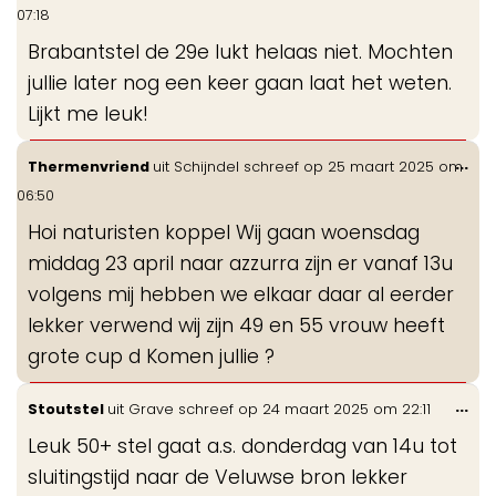
de
07:18
me
Brabantstel de 29e lukt helaas niet. Mochten
jullie later nog een keer gaan laat het weten.
Lijkt me leuk!
Wis
...
Thermenvriend
uit
Schijndel
schreef op
25 maart 2025
om
de
06:50
me
Hoi naturisten koppel Wij gaan woensdag
middag 23 april naar azzurra zijn er vanaf 13u
volgens mij hebben we elkaar daar al eerder
lekker verwend wij zijn 49 en 55 vrouw heeft
grote cup d Komen jullie ?
Wis
...
Stoutstel
uit
Grave
schreef op
24 maart 2025
om
22:11
de
Leuk 50+ stel gaat a.s. donderdag van 14u tot
me
sluitingstijd naar de Veluwse bron lekker