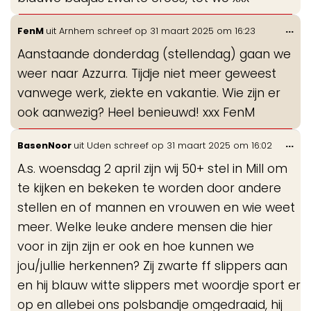
Wis
...
FenM
uit
Arnhem
schreef op
31 maart 2025
om
16:23
de
Aanstaande donderdag (stellendag) gaan we
me
weer naar Azzurra. Tijdje niet meer geweest
vanwege werk, ziekte en vakantie. Wie zijn er
ook aanwezig? Heel benieuwd! xxx FenM
Wis
...
BasenNoor
uit
Uden
schreef op
31 maart 2025
om
16:02
de
A.s. woensdag 2 april zijn wij 50+ stel in Mill om
me
te kijken en bekeken te worden door andere
stellen en of mannen en vrouwen en wie weet
meer. Welke leuke andere mensen die hier
voor in zijn zijn er ook en hoe kunnen we
jou/jullie herkennen? Zij zwarte ff slippers aan
en hij blauw witte slippers met woordje sport er
op en allebei ons polsbandje omgedraaid, hij