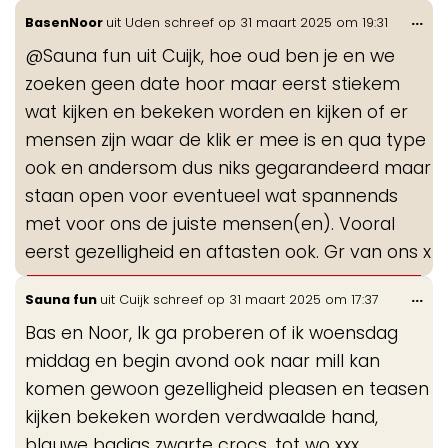
Wis
...
BasenNoor
uit
Uden
schreef op
31 maart 2025
om
19:31
de
@Sauna fun uit Cuijk, hoe oud ben je en we
me
zoeken geen date hoor maar eerst stiekem
wat kijken en bekeken worden en kijken of er
mensen zijn waar de klik er mee is en qua type
ook en andersom dus niks gegarandeerd maar
staan open voor eventueel wat spannends
met voor ons de juiste mensen(en). Vooral
eerst gezelligheid en aftasten ook. Gr van ons x
Wis
...
Sauna fun
uit
Cuijk
schreef op
31 maart 2025
om
17:37
de
Bas en Noor, Ik ga proberen of ik woensdag
me
middag en begin avond ook naar mill kan
komen gewoon gezelligheid pleasen en teasen
kijken bekeken worden verdwaalde hand,
blauwe badjas zwarte crocs, tot wo xxx