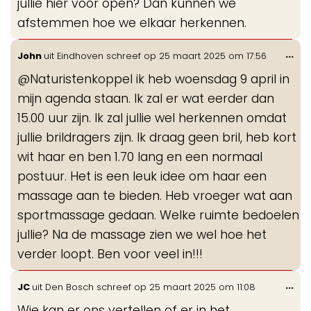
jullie hier voor open? Dan kunnen we
afstemmen hoe we elkaar herkennen.
Wis
...
John
uit
Eindhoven
schreef op
25 maart 2025
om
17:56
de
@Naturistenkoppel ik heb woensdag 9 april in
me
mijn agenda staan. Ik zal er wat eerder dan
15.00 uur zijn. Ik zal jullie wel herkennen omdat
jullie brildragers zijn. Ik draag geen bril, heb kort
wit haar en ben 1.70 lang en een normaal
postuur. Het is een leuk idee om haar een
massage aan te bieden. Heb vroeger wat aan
sportmassage gedaan. Welke ruimte bedoelen
jullie? Na de massage zien we wel hoe het
verder loopt. Ben voor veel in!!!
Wis
...
JC
uit
Den Bosch
schreef op
25 maart 2025
om
11:08
de
Wie kan er ons vertellen of er in het