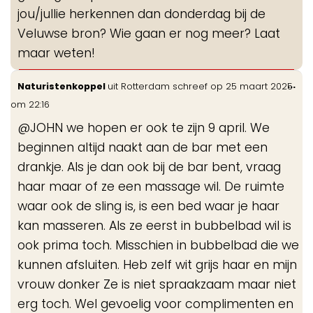
jou/jullie herkennen dan donderdag bij de
Veluwse bron? Wie gaan er nog meer? Laat
maar weten!
Wis
...
Naturistenkoppel
uit
Rotterdam
schreef op
25 maart 2025
de
om
22:16
me
@JOHN we hopen er ook te zijn 9 april. We
beginnen altijd naakt aan de bar met een
drankje. Als je dan ook bij de bar bent, vraag
haar maar of ze een massage wil. De ruimte
waar ook de sling is, is een bed waar je haar
kan masseren. Als ze eerst in bubbelbad wil is
ook prima toch. Misschien in bubbelbad die we
kunnen afsluiten. Heb zelf wit grijs haar en mijn
vrouw donker Ze is niet spraakzaam maar niet
erg toch. Wel gevoelig voor complimenten en