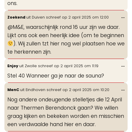
ons.
Wis
...
Zoekend
uit
Duiven
schreef op
2 april 2025
om
12:00
de
@M&E, waarschijnlijk rond 16 uur zijn we daar.
me
Lijkt ons ook een heerlijk idee (om te beginnen
). Wij zullen tzt hier nog wel plaatsen hoe we
te herkennen zijn.
Wis
...
Enjoy
uit
Zwolle
schreef op
2 april 2025
om
11:19
de
Stel 40 Wanneer ga je naar de sauna?
me
Wis
...
MenC
uit
Eindhoven
schreef op
2 april 2025
om
10:20
de
Nog andere ondeugende stelletjes die 12 April
me
naar Thermen Berendonck gaan? We willen
graag kijken en bekeken worden en misschien
een verdwaalde hand hier en daar.