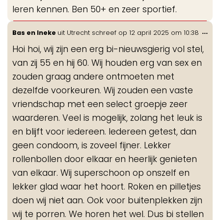
leren kennen. Ben 50+ en zeer sportief.
Wis
...
Bas en Ineke
uit
Utrecht
schreef op
12 april 2025
om
10:38
de
Hoi hoi, wij zijn een erg bi-nieuwsgierig vol stel,
me
van zij 55 en hij 60. Wij houden erg van sex en
zouden graag andere ontmoeten met
dezelfde voorkeuren. Wij zouden een vaste
vriendschap met een select groepje zeer
waarderen. Veel is mogelijk, zolang het leuk is
en blijft voor iedereen. Iedereen getest, dan
geen condoom, is zoveel fijner. Lekker
rollenbollen door elkaar en heerlijk genieten
van elkaar. Wij superschoon op onszelf en
lekker glad waar het hoort. Roken en pilletjes
doen wij niet aan. Ook voor buitenplekken zijn
wij te porren. We horen het wel. Dus bi stellen