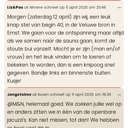
Wis
...
Liz&Pas
uit
Almere
schreef op
11 april 2025
om
20:46
de
Morgen (zaterdag 12 april) zijn wij, een leuk
me
knap stel van begin 40, in de Veluwe bron in
Emst. We gaan voor de ontspanning maar altijd
als we samen naar de sauna gaan, komt de
stoute bui vanzelf. Mocht je er zijn (man en/of
vrouw) en het leuk vinden om te loeren of
bekeken te worden, dan is een knipoog snel
gegeven. Bandje links en binnenste buiten.
Kusje!
Wis
...
Jongstelmv
uit
Assen
schreef op
11 april 2025
om
18:36
de
@M&N, helemaal goed. We zoeken jullie wel op
me
en anders zitten we in één van de openbare
jacuzzi's. Kan niet missen, tot dan! We hebben
er heel veel zin in.