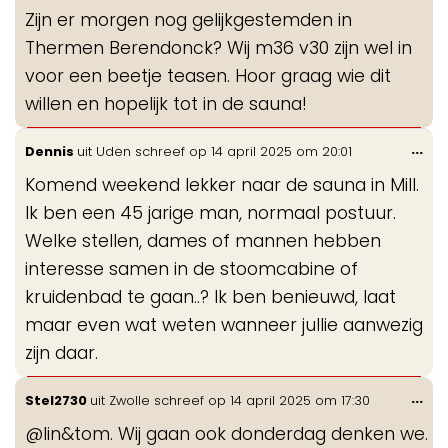
de
Zijn er morgen nog gelijkgestemden in
me
Thermen Berendonck? Wij m36 v30 zijn wel in
voor een beetje teasen. Hoor graag wie dit
willen en hopelijk tot in de sauna!
Wis
...
Dennis
uit
Uden
schreef op
14 april 2025
om
20:01
de
Komend weekend lekker naar de sauna in Mill.
me
Ik ben een 45 jarige man, normaal postuur.
Welke stellen, dames of mannen hebben
interesse samen in de stoomcabine of
kruidenbad te gaan..? Ik ben benieuwd, laat
maar even wat weten wanneer jullie aanwezig
zijn daar.
Wis
...
Stel2730
uit
Zwolle
schreef op
14 april 2025
om
17:30
de
@lin&tom. Wij gaan ook donderdag denken we.
me