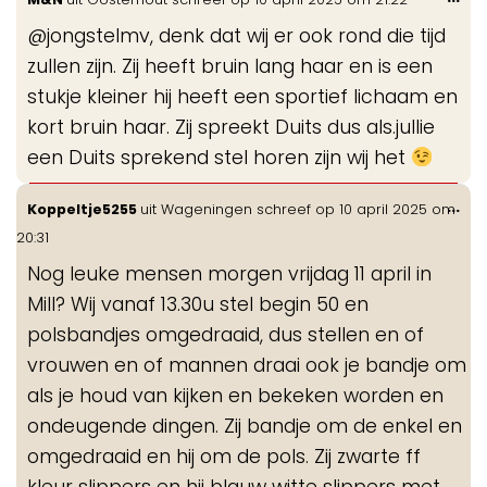
de
@jongstelmv, denk dat wij er ook rond die tijd
me
zullen zijn. Zij heeft bruin lang haar en is een
stukje kleiner hij heeft een sportief lichaam en
kort bruin haar. Zij spreekt Duits dus als.jullie
een Duits sprekend stel horen zijn wij het
Wis
...
Koppeltje5255
uit
Wageningen
schreef op
10 april 2025
om
de
20:31
me
Nog leuke mensen morgen vrijdag 11 april in
Mill? Wij vanaf 13.30u stel begin 50 en
polsbandjes omgedraaid, dus stellen en of
vrouwen en of mannen draai ook je bandje om
als je houd van kijken en bekeken worden en
ondeugende dingen. Zij bandje om de enkel en
omgedraaid en hij om de pols. Zij zwarte ff
kleur slippers en hij blauw witte slippers met