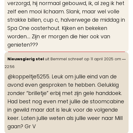
verzorgd, hij normaal gebouwd, ik, al zeg ik het
zelf een mooi lichaam. Slank, maar wel volle
strakke billen, cup c, halverwege de middag in
Spa One oosterhout. Kijken en bekeken
worden.... Zijn er morgen die hier ook van
genieten???
Wis
...
Nieuwsgierig stel
uit
Bemmel
schreef op
11 april 2025
om
de
22:56
me
@koppeltje5255. Leuk om jullie eind van de
avond even gesproken te hebben. Gelukkig
zonder “brilletje” erbij met zijn gele handdoek.
Had best nog even met jullie de stoomcabine
in gewild maar dat is leuk voor de volgende
keer. Laten jullie weten als jullie weer naar Mill
gaan? Gr V