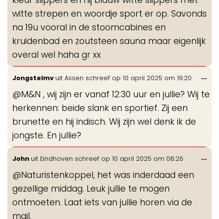
witte strepen en woordje sport er op. Savonds
na 19u vooral in de stoomcabines en
kruidenbad en zoutsteen sauna maar eigenlijk
overal wel haha gr xx
Wis
...
Jongstelmv
uit
Assen
schreef op
10 april 2025
om
19:20
de
@M&N , wij zijn er vanaf 12:30 uur en jullie? Wij te
me
herkennen: beide slank en sportief. Zij een
brunette en hij indisch. Wij zijn wel denk ik de
jongste. En jullie?
Wis
...
John
uit
Eindhoven
schreef op
10 april 2025
om
08:26
de
@Naturistenkoppel, het was inderdaad een
me
gezellige middag. Leuk jullie te mogen
ontmoeten. Laat iets van jullie horen via de
mail.