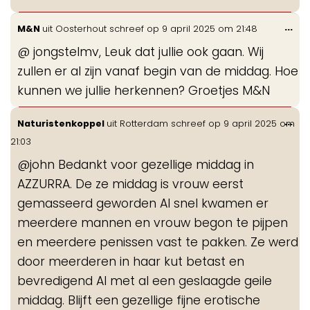
Wis
...
M&N
uit
Oosterhout
schreef op
9 april 2025
om
21:48
de
@ jongstelmv, Leuk dat jullie ook gaan. Wij
me
zullen er al zijn vanaf begin van de middag. Hoe
kunnen we jullie herkennen? Groetjes M&N
Wis
...
Naturistenkoppel
uit
Rotterdam
schreef op
9 april 2025
om
de
21:03
me
@john Bedankt voor gezellige middag in
AZZURRA. De ze middag is vrouw eerst
gemasseerd geworden Al snel kwamen er
meerdere mannen en vrouw begon te pijpen
en meerdere penissen vast te pakken. Ze werd
door meerderen in haar kut betast en
bevredigend Al met al een geslaagde geile
middag. Blijft een gezellige fijne erotische