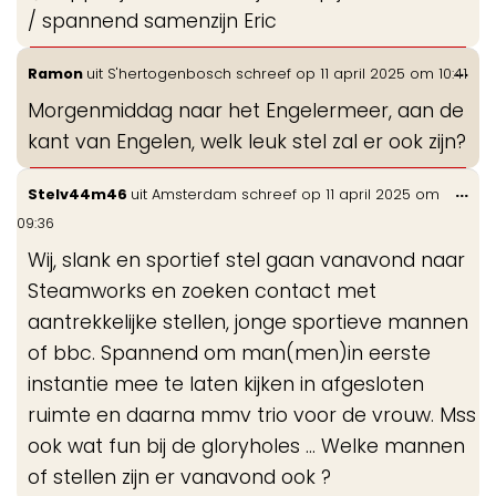
/ spannend samenzijn Eric
Wis
...
Ramon
uit
S'hertogenbosch
schreef op
11 april 2025
om
10:41
de
Morgenmiddag naar het Engelermeer, aan de
me
kant van Engelen, welk leuk stel zal er ook zijn?
Wis
...
Stelv44m46
uit
Amsterdam
schreef op
11 april 2025
om
de
09:36
me
Wij, slank en sportief stel gaan vanavond naar
Steamworks en zoeken contact met
aantrekkelijke stellen, jonge sportieve mannen
of bbc. Spannend om man(men)in eerste
instantie mee te laten kijken in afgesloten
ruimte en daarna mmv trio voor de vrouw. Mss
ook wat fun bij de gloryholes … Welke mannen
of stellen zijn er vanavond ook ?