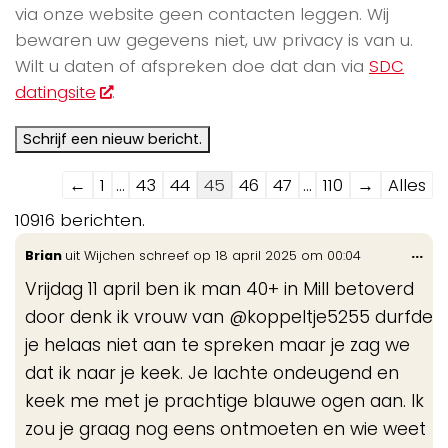
via onze website geen contacten leggen. Wij
bewaren uw gegevens niet, uw privacy is van u.
Wilt u daten of afspreken doe dat dan via
SDC
datingsite
.
Navigatie
←
1
...
43
44
45
46
47
...
110
→
Alles
door
10916 berichten.
de
Wis
...
Brian
uit
Wijchen
schreef op
18 april 2025
om
00:04
gastenboek-
de
lijst
Vrijdag 11 april ben ik man 40+ in Mill betoverd
me
door denk ik vrouw van @koppeltje5255 durfde
je helaas niet aan te spreken maar je zag we
dat ik naar je keek. Je lachte ondeugend en
keek me met je prachtige blauwe ogen aan. Ik
zou je graag nog eens ontmoeten en wie weet