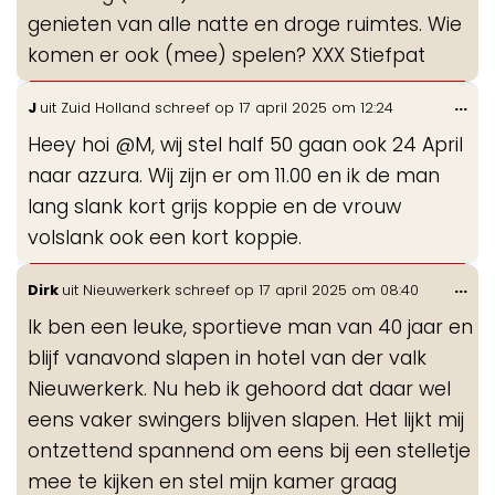
genieten van alle natte en droge ruimtes. Wie
komen er ook (mee) spelen? XXX Stiefpat
Wis
...
J
uit
Zuid Holland
schreef op
17 april 2025
om
12:24
de
Heey hoi @M, wij stel half 50 gaan ook 24 April
me
naar azzura. Wij zijn er om 11.00 en ik de man
lang slank kort grijs koppie en de vrouw
volslank ook een kort koppie.
Wis
...
Dirk
uit
Nieuwerkerk
schreef op
17 april 2025
om
08:40
de
Ik ben een leuke, sportieve man van 40 jaar en
me
blijf vanavond slapen in hotel van der valk
Nieuwerkerk. Nu heb ik gehoord dat daar wel
eens vaker swingers blijven slapen. Het lijkt mij
ontzettend spannend om eens bij een stelletje
mee te kijken en stel mijn kamer graag