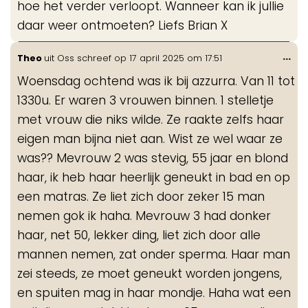
hoe het verder verloopt. Wanneer kan ik jullie
daar weer ontmoeten? Liefs Brian X
Wis
...
Theo
uit
Oss
schreef op
17 april 2025
om
17:51
de
Woensdag ochtend was ik bij azzurra. Van 11 tot
me
1330u. Er waren 3 vrouwen binnen. 1 stelletje
met vrouw die niks wilde. Ze raakte zelfs haar
eigen man bijna niet aan. Wist ze wel waar ze
was?? Mevrouw 2 was stevig, 55 jaar en blond
haar, ik heb haar heerlijk geneukt in bad en op
een matras. Ze liet zich door zeker 15 man
nemen gok ik haha. Mevrouw 3 had donker
haar, net 50, lekker ding, liet zich door alle
mannen nemen, zat onder sperma. Haar man
zei steeds, ze moet geneukt worden jongens,
en spuiten mag in haar mondje. Haha wat een