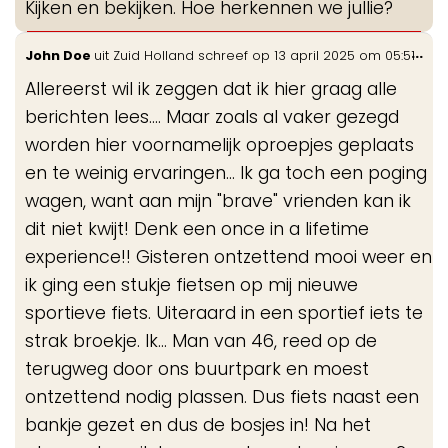
Kijken en bekijken. Hoe herkennen we jullie?
Wis
...
John Doe
uit
Zuid Holland
schreef op
13 april 2025
om
05:51
de
Allereerst wil ik zeggen dat ik hier graag alle
me
berichten lees.... Maar zoals al vaker gezegd
worden hier voornamelijk oproepjes geplaats
en te weinig ervaringen... Ik ga toch een poging
wagen, want aan mijn "brave" vrienden kan ik
dit niet kwijt! Denk een once in a lifetime
experience!! Gisteren ontzettend mooi weer en
ik ging een stukje fietsen op mij nieuwe
sportieve fiets. Uiteraard in een sportief iets te
strak broekje. Ik... Man van 46, reed op de
terugweg door ons buurtpark en moest
ontzettend nodig plassen. Dus fiets naast een
bankje gezet en dus de bosjes in! Na het