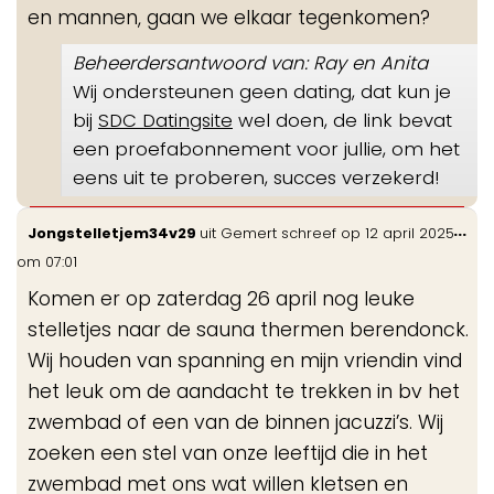
en mannen, gaan we elkaar tegenkomen?
Beheerdersantwoord van: Ray en Anita
Wij ondersteunen geen dating, dat kun je
bij
SDC Datingsite
wel doen, de link bevat
een proefabonnement voor jullie, om het
eens uit te proberen, succes verzekerd!
Wis
...
Jongstelletjem34v29
uit
Gemert
schreef op
12 april 2025
de
om
07:01
me
Komen er op zaterdag 26 april nog leuke
stelletjes naar de sauna thermen berendonck.
Wij houden van spanning en mijn vriendin vind
het leuk om de aandacht te trekken in bv het
zwembad of een van de binnen jacuzzi’s. Wij
zoeken een stel van onze leeftijd die in het
zwembad met ons wat willen kletsen en