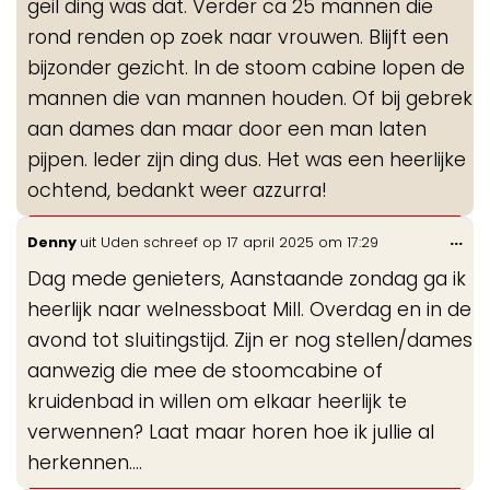
geil ding was dat. Verder ca 25 mannen die
rond renden op zoek naar vrouwen. Blijft een
bijzonder gezicht. In de stoom cabine lopen de
mannen die van mannen houden. Of bij gebrek
aan dames dan maar door een man laten
pijpen. Ieder zijn ding dus. Het was een heerlijke
ochtend, bedankt weer azzurra!
Wis
...
Denny
uit
Uden
schreef op
17 april 2025
om
17:29
de
Dag mede genieters, Aanstaande zondag ga ik
me
heerlijk naar welnessboat Mill. Overdag en in de
avond tot sluitingstijd. Zijn er nog stellen/dames
aanwezig die mee de stoomcabine of
kruidenbad in willen om elkaar heerlijk te
verwennen? Laat maar horen hoe ik jullie al
herkennen....