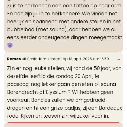
Zij is te herkennen aan een tattoo op haar arm.
En hoe zijn jullie te herkennen? We vinden het
heerlijk en spannend met andere stellen in het
bubbelbad (met sauna), daar hebben we al
eens eerder ondeugende dingen meegemaakt
Wis
...
Remco
uit
Schiedam
schreef op
13 april 2025
om
15:50
de
Zijn er nog leuke stellen, wij rond de 50 jaar, van
me
dezelfde leeftijd die zondag 20 April, 1e
paasdag, nog lekker gaan genieten bij sauna
Barendrecht of Elyssium ? Wij hebben geen
voorkeur. Bandjes zullen we omgedraaid
dragen en hij een grijze badjas, zij een Bordeaux
rode. Kijken en teasen zijn wij zeker voor in.