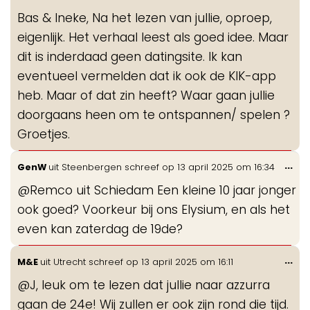
de
Bas & Ineke, Na het lezen van jullie, oproep,
me
eigenlijk. Het verhaal leest als goed idee. Maar
dit is inderdaad geen datingsite. Ik kan
eventueel vermelden dat ik ook de KIK-app
heb. Maar of dat zin heeft? Waar gaan jullie
doorgaans heen om te ontspannen/ spelen ?
Groetjes.
Wis
...
GenW
uit
Steenbergen
schreef op
13 april 2025
om
16:34
de
@Remco uit Schiedam Een kleine 10 jaar jonger
me
ook goed? Voorkeur bij ons Elysium, en als het
even kan zaterdag de 19de?
Wis
...
M&E
uit
Utrecht
schreef op
13 april 2025
om
16:11
de
@J, leuk om te lezen dat jullie naar azzurra
me
gaan de 24e! Wij zullen er ook zijn rond die tijd.