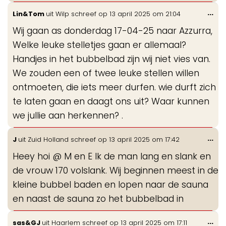
Wis
...
Lin&Tom
uit
Wilp
schreef op
13 april 2025
om
21:04
de
Wij gaan as donderdag 17-04-25 naar Azzurra,
me
Welke leuke stelletjes gaan er allemaal?
Handjes in het bubbelbad zijn wij niet vies van.
We zouden een of twee leuke stellen willen
ontmoeten, die iets meer durfen. wie durft zich
te laten gaan en daagt ons uit? Waar kunnen
we jullie aan herkennen? .
Wis
...
J
uit
Zuid Holland
schreef op
13 april 2025
om
17:42
de
Heey hoi @ M en E Ik de man lang en slank en
me
de vrouw 170 volslank. Wij beginnen meest in de
kleine bubbel baden en lopen naar de sauna
en naast de sauna zo het bubbelbad in
Wis
...
sas&GJ
uit
Haarlem
schreef op
13 april 2025
om
17:11