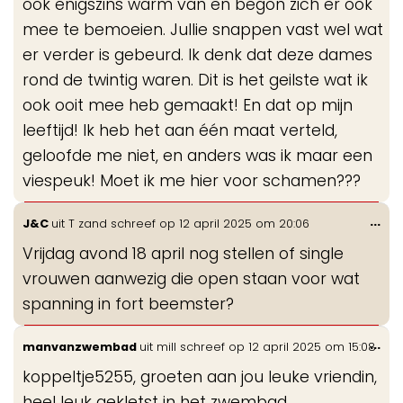
ook enigszins warm van en begon zich er ook
mee te bemoeien. Jullie snappen vast wel wat
er verder is gebeurd. Ik denk dat deze dames
rond de twintig waren. Dit is het geilste wat ik
ook ooit mee heb gemaakt! En dat op mijn
leeftijd! Ik heb het aan één maat verteld,
geloofde me niet, en anders was ik maar een
viespeuk! Moet ik me hier voor schamen???
Wis
...
J&C
uit
T zand
schreef op
12 april 2025
om
20:06
de
Vrijdag avond 18 april nog stellen of single
me
vrouwen aanwezig die open staan voor wat
spanning in fort beemster?
Wis
...
manvanzwembad
uit
mill
schreef op
12 april 2025
om
15:08
de
koppeltje5255, groeten aan jou leuke vriendin,
me
heel leuk gekletst in het zwembad.