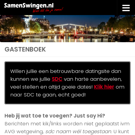
Doorgaan naar inhoud
GASTENBOEK
Willen jullie een betrouwbare datingsite dan
kunnen we jullie
SDC
van harte aanbevelen,
veel stellen en altijd goeie dates!
Klik hier
om
naar SDC te gaan, echt goed!
Heb jij wat toe te voegen? Just say Hi?
Berichten met kik/links worden niet geplaatst ivm
AVG wetgeving,
sdc naam wél toegestaan
. U kunt