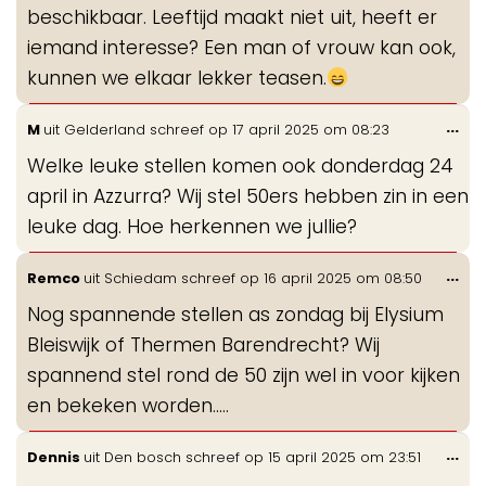
beschikbaar. Leeftijd maakt niet uit, heeft er
iemand interesse? Een man of vrouw kan ook,
kunnen we elkaar lekker teasen.
Wis
...
M
uit
Gelderland
schreef op
17 april 2025
om
08:23
de
Welke leuke stellen komen ook donderdag 24
me
april in Azzurra? Wij stel 50ers hebben zin in een
leuke dag. Hoe herkennen we jullie?
Wis
...
Remco
uit
Schiedam
schreef op
16 april 2025
om
08:50
de
Nog spannende stellen as zondag bij Elysium
me
Bleiswijk of Thermen Barendrecht? Wij
spannend stel rond de 50 zijn wel in voor kijken
en bekeken worden…..
Wis
...
Dennis
uit
Den bosch
schreef op
15 april 2025
om
23:51
de