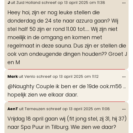
Wis
...
J
uit
Zuid Holland
schreef op
13 april 2025
om
11:38
de
Heey hoi, zijn er nog leuke stellen die
me
donderdag de 24 ste naar azzura gaan? Wij
stel half 50 zijn er rond 11.00 tot….. Wij zijn niet
moeilijk in de omgang en komen met
regelmaat in deze sauna. Dus zijn er stellen die
ook van ondeugende dingen houden?? Groet J
en M
Wis
...
Mark
uit
Venlo
schreef op
13 april 2025
om
11:12
de
@Naughty Couple ik ben er de 19de ook.m56 ...
me
hopelijk zien we elkaar daar.
Wis
...
AenT
uit
Terneuzen
schreef op
13 april 2025
om
11:08
de
Vrijdag 18 april gaan wij (fit jong stel, zij 31, hij 37)
me
naar Spa Puur in Tilburg. Wie zien we daar?