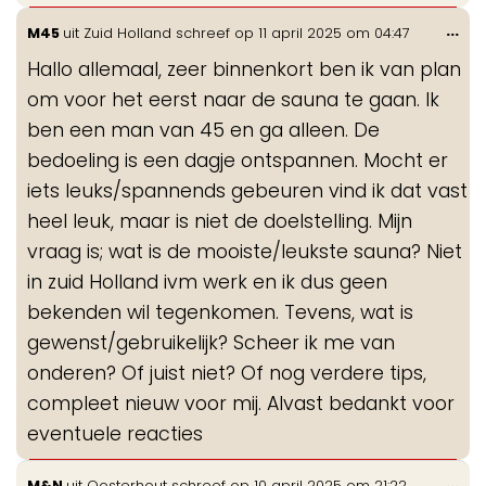
Wis
...
M45
uit
Zuid Holland
schreef op
11 april 2025
om
04:47
de
Hallo allemaal, zeer binnenkort ben ik van plan
me
om voor het eerst naar de sauna te gaan. Ik
ben een man van 45 en ga alleen. De
bedoeling is een dagje ontspannen. Mocht er
iets leuks/spannends gebeuren vind ik dat vast
heel leuk, maar is niet de doelstelling. Mijn
vraag is; wat is de mooiste/leukste sauna? Niet
in zuid Holland ivm werk en ik dus geen
bekenden wil tegenkomen. Tevens, wat is
gewenst/gebruikelijk? Scheer ik me van
onderen? Of juist niet? Of nog verdere tips,
compleet nieuw voor mij. Alvast bedankt voor
eventuele reacties
Wis
...
M&N
uit
Oosterhout
schreef op
10 april 2025
om
21:22