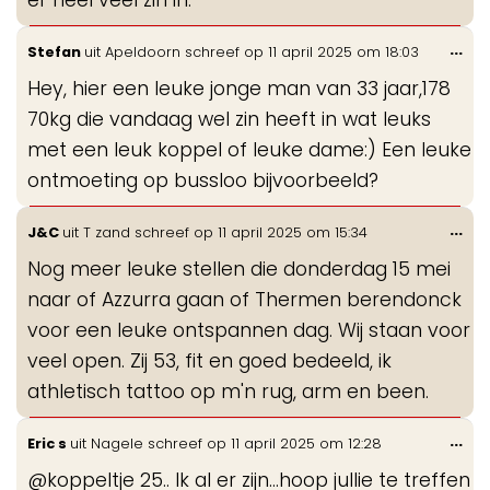
Wis
...
Stefan
uit
Apeldoorn
schreef op
11 april 2025
om
18:03
de
Hey, hier een leuke jonge man van 33 jaar,178
me
70kg die vandaag wel zin heeft in wat leuks
met een leuk koppel of leuke dame:) Een leuke
ontmoeting op bussloo bijvoorbeeld?
Wis
...
J&C
uit
T zand
schreef op
11 april 2025
om
15:34
de
Nog meer leuke stellen die donderdag 15 mei
me
naar of Azzurra gaan of Thermen berendonck
voor een leuke ontspannen dag. Wij staan voor
veel open. Zij 53, fit en goed bedeeld, ik
athletisch tattoo op m'n rug, arm en been.
Wis
...
Eric s
uit
Nagele
schreef op
11 april 2025
om
12:28
de
@koppeltje 25.. Ik al er zijn...hoop jullie te treffen
me