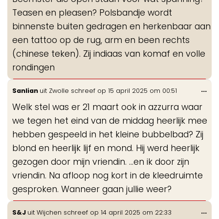
Teasen en pleasen? Polsbandje wordt
binnenste buiten gedragen en herkenbaar aan
een tattoo op de rug, arm en been rechts
(chinese teken). Zij indiaas van komaf en volle
rondingen
Wis
...
Sanlian
uit
Zwolle
schreef op
15 april 2025
om
00:51
de
Welk stel was er 21 maart ook in azzurra waar
me
we tegen het eind van de middag heerlijk mee
hebben gespeeld in het kleine bubbelbad? Zij
blond en heerlijk lijf en mond. Hij werd heerlijk
gezogen door mijn vriendin. ...en ik door zijn
vriendin. Na afloop nog kort in de kleedruimte
gesproken. Wanneer gaan jullie weer?
Wis
...
S&J
uit
Wijchen
schreef op
14 april 2025
om
22:33