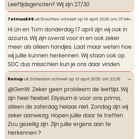
Leeftijdsgenoten? Wij zijn 27/30
Wis
...
Tetmaa549
uit
Drachten
schreef op
14 april 2025
om
07:04
de
Hi Lin en Tom donderdag 17 april zijn wij ook in
me
azzurra. Wij zijn overal voor in en ook zeker
meer als alleen handjes. Laat maar weten hoe
wij jullie kunnen herkennen. Wij staan ook op
SDC dus misschien kun je ons daar vinden
Wis
...
Remcp
uit
Schiedam
schreef op
13 april 2025
om
22:26
de
@GenW. Zeker geen probleem de leeftijd. Wij
me
zijn heel flexibel. Ellysium is voor ons prima,
alleen de zaterdag helaas niet. Zondag zijn wij
zeker aanwezig. Hopen jullie daar te treffen.
Zou gezellig zijn. Zijn jullie ergens aan te
herkennen ?