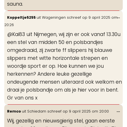
sauna.
Wis
...
Koppeltje5255
uit
Wageningen
schreef op
9 april 2025
om
de
20:26
me
@Kai83 uit Nijmegen, wij zijn er ook vanaf 13.30u
een stel van midden 50 en polsbandjes
omgedraaid, zij zwarte ff slippers hij blauwe
slippers met witte horizontale strepen en
woordje sport er op. Hoe kunnen we jou
herkennen? Andere leuke gezellige
ondeugende mensen uiteraard ook welkom en
draai je polsbandje om als je hier voor in bent.
Gr van ons x
Wis
...
Remco
uit
Schiedam
schreef op
9 april 2025
om
20:00
de
Wij, gezellig en nieuwsgierig stel, gaan eerste
me