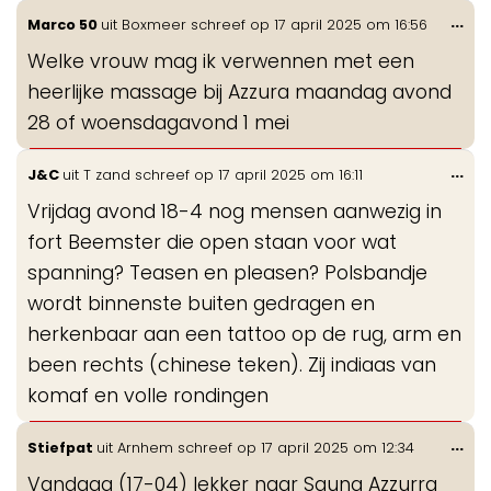
Wis
...
Marco 50
uit
Boxmeer
schreef op
17 april 2025
om
16:56
de
Welke vrouw mag ik verwennen met een
me
heerlijke massage bij Azzura maandag avond
28 of woensdagavond 1 mei
Wis
...
J&C
uit
T zand
schreef op
17 april 2025
om
16:11
de
Vrijdag avond 18-4 nog mensen aanwezig in
me
fort Beemster die open staan voor wat
spanning? Teasen en pleasen? Polsbandje
wordt binnenste buiten gedragen en
herkenbaar aan een tattoo op de rug, arm en
been rechts (chinese teken). Zij indiaas van
komaf en volle rondingen
Wis
...
Stiefpat
uit
Arnhem
schreef op
17 april 2025
om
12:34
de
Vandaag (17-04) lekker naar Sauna Azzurra
me