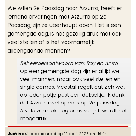
de
We willen 2e Paasdag naar Azzurra, heeft er
me
iemand ervaringen met Azzurra op 2e
Paasdag, zijn ze uberhaupt open. Het is een
gemengde dag, is het gezellig druk met ook
veel stellen of is het voornamelijk
alleengaande mannen?
Beheerdersantwoord van: Ray en Anita
Op een gemengde dag zijn er altijd wel
veel mannen, maar ook veel stellen en
single dames. Meestal regelt dat zich wel,
op ieder potje past een dekseltje. ik denk
dat Azzurra wel open is op 2e paasdag.
Als de zon ook nog eens schijnt, wordt het
megadruk
Wis
...
Justino
uit
peel
schreef op
13 april 2025
om
16:44