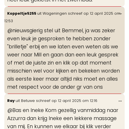
Wis
...
Koppeltje5255
uit
Wageningen
schreef op
12 april 2025
om
de
12:53
me
@nieuwsgierig stel uit Bemmel, ja was zeker
even leuk je gesproken te hebben zonder
"brilletje" erbij en we laten even weten als we
weer naar Mill en gaan dan een leuk gesprek
of met de juiste zin en klik op dat moment
misschien wel voor kijken en bekeken worden
als eerste keer maar altijd niks moet en alles
met respect voor de ander gr van ons
Wis
...
Ray
uit
Betuwe
schreef op
12 april 2025
om
12:16
de
@Bas en Ineke Kom gezellig vanmiddag naar
me
Azzurra dan krijg Ineke een lekkere massage
van mij. En kunnen we elkaar bij klik verder