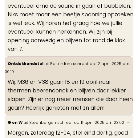
eventueel erna de sauna in gaan of bubbelen.
Niks moet maar een beetje spanning opzoeken
is wel leuk. Wij horen het graag hoe we jullie
eventueel kunnen herkennen. Wij zijn bij
opening aanwezig en blijven tot rond de klok
van 7.
Wis
...
Ontdekkendstel
uit
Rotterdam
schreef op
12 april 2025
om
de
00:19
me
Wij, M36 en V38 gaan 18 en 19 april naar
thermen beerendonck en blijven daar lekker
slapen. Zijn er nog meer mensen die daar heen
gaan? Heerlijk genieten met zn allen!
Wis
...
G en W
uit
Steenbergen
schreef op
11 april 2025
om
23:02
de
Morgen, zaterdag 12-04, stel eind dertig, goed
me