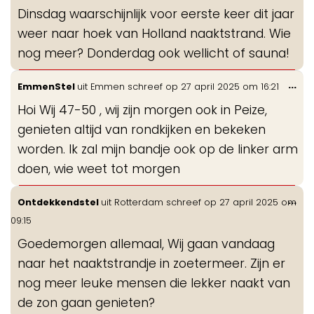
de
Dinsdag waarschijnlijk voor eerste keer dit jaar
me
weer naar hoek van Holland naaktstrand. Wie
nog meer? Donderdag ook wellicht of sauna!
Wis
...
EmmenStel
uit
Emmen
schreef op
27 april 2025
om
16:21
de
Hoi Wij 47-50 , wij zijn morgen ook in Peize,
me
genieten altijd van rondkijken en bekeken
worden. Ik zal mijn bandje ook op de linker arm
doen, wie weet tot morgen
Wis
...
Ontdekkendstel
uit
Rotterdam
schreef op
27 april 2025
om
de
09:15
me
Goedemorgen allemaal, Wij gaan vandaag
naar het naaktstrandje in zoetermeer. Zijn er
nog meer leuke mensen die lekker naakt van
de zon gaan genieten?