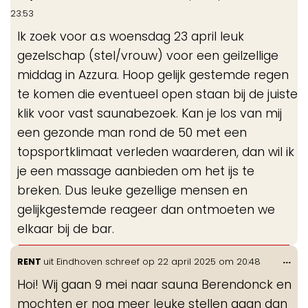
de
23:53
me
Ik zoek voor a.s woensdag 23 april leuk
gezelschap (stel/vrouw) voor een geilzellige
middag in Azzura. Hoop gelijk gestemde regen
te komen die eventueel open staan bij de juiste
klik voor vast saunabezoek. Kan je los van mij
een gezonde man rond de 50 met een
topsportklimaat verleden waarderen, dan wil ik
je een massage aanbieden om het ijs te
breken. Dus leuke gezellige mensen en
gelijkgestemde reageer dan ontmoeten we
elkaar bij de bar.
Wis
...
RENT
uit
Eindhoven
schreef op
22 april 2025
om
20:48
de
Hoi! Wij gaan 9 mei naar sauna Berendonck en
me
mochten er nog meer leuke stellen gaan dan