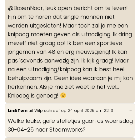
de
@BasenNoor, leuk open bericht om te lezen!
me
Fijn om te horen dat single mannen niet
worden uitgesloten! Maar toch zal je me een
knipoog moeten geven als uitnodiging. Ik dring
mezelf niet graag op! Ik ben een sportieve
jongeman van 48 en erg nieuwsgierig! Ik kan
pas 'savonds aanwezig zijn. Ik kijk graag! Maar
na een uitnodiging/knipoog kan ik best heel
behulpzaam zijn. Geen idee waaraan je mij kan
herkennen. Als je me ziet weet je het wel...
Knipoog is genoeg!
Wis
...
Lin&Tom
uit
Wilp
schreef op
24 april 2025
om
22:13
de
Welke leuke, geile stelletjes gaan as woensdag
me
30-04-25 naar Steamworks?