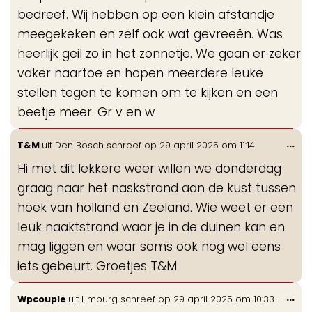
bedreef. Wij hebben op een klein afstandje
meegekeken en zelf ook wat gevreeën. Was
heerlijk geil zo in het zonnetje. We gaan er zeker
vaker naartoe en hopen meerdere leuke
stellen tegen te komen om te kijken en een
beetje meer. Gr v en w
Wis
...
T&M
uit
Den Bosch
schreef op
29 april 2025
om
11:14
de
Hi met dit lekkere weer willen we donderdag
me
graag naar het naskstrand aan de kust tussen
hoek van holland en Zeeland. Wie weet er een
leuk naaktstrand waar je in de duinen kan en
mag liggen en waar soms ook nog wel eens
iets gebeurt. Groetjes T&M
Wis
...
Wpcouple
uit
Limburg
schreef op
29 april 2025
om
10:33
de