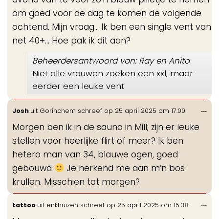
om goed voor de dag te komen de volgende
ochtend. Mijn vraag... Ik ben een single vent van
net 40+... Hoe pak ik dit aan?
Beheerdersantwoord van: Ray en Anita
Niet alle vrouwen zoeken een xxl, maar
eerder een leuke vent
Wis
...
Josh
uit
Gorinchem
schreef op
25 april 2025
om
17:00
de
Morgen ben ik in de sauna in Mill; zijn er leuke
me
stellen voor heerlijke flirt of meer? Ik ben
hetero man van 34, blauwe ogen, goed
gebouwd
Je herkend me aan m’n bos
krullen. Misschien tot morgen?
Wis
...
tattoo
uit
enkhuizen
schreef op
25 april 2025
om
15:38
de