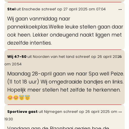
Wis
...
Stel
uit
Enschede
schreef op
27 april 2025
om
07:04
de
Wij gaan vanmiddag naar
me
pannekkoekplas.Welke leuke stellen gaan daar
ook heen. Lekker ondeugend naakt liggen met
dezelfde intenties.
Wis
...
Wij 47-50
uit
Noorden van het land
schreef op
26 april 2025
de
om
20:54
me
Maandag 28-april gaan we naar Spa well Peize.
(11 tot 18 uur) Wij omgedraaide bandjes en links.
Hopelijk meer stellen het zelfde te herkennen.
Wis
...
Sportieve gast
uit
Nijmegen
schreef op
26 april 2025
om
de
19:30
me
Vandaag aan de Bizonbaai gezien hoe de