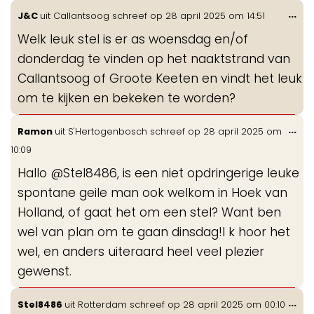
Wis
...
J&C
uit
Callantsoog
schreef op
28 april 2025
om
14:51
de
Welk leuk stel is er as woensdag en/of
me
donderdag te vinden op het naaktstrand van
Callantsoog of Groote Keeten en vindt het leuk
om te kijken en bekeken te worden?
Wis
...
Ramon
uit
S'Hertogenbosch
schreef op
28 april 2025
om
de
10:09
me
Hallo @Stel8486, is een niet opdringerige leuke
spontane geile man ook welkom in Hoek van
Holland, of gaat het om een stel? Want ben
wel van plan om te gaan dinsdag!I k hoor het
wel, en anders uiteraard heel veel plezier
gewenst.
Wis
...
Stel8486
uit
Rotterdam
schreef op
28 april 2025
om
00:10