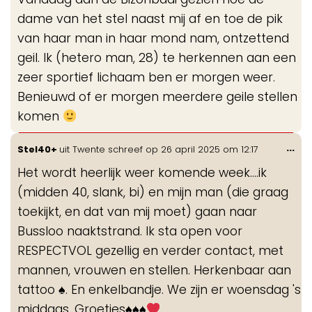
dame van het stel naast mij af en toe de pik
van haar man in haar mond nam, ontzettend
geil. Ik (hetero man, 28) te herkennen aan een
zeer sportief lichaam ben er morgen weer.
Benieuwd of er morgen meerdere geile stellen
komen
Wis
...
Stel40+
uit
Twente
schreef op
26 april 2025
om
12:17
de
Het wordt heerlijk weer komende week....ik
me
(midden 40, slank, bi) en mijn man (die graag
toekijkt, en dat van mij moet) gaan naar
Bussloo naaktstrand. Ik sta open voor
RESPECTVOL gezellig en verder contact, met
mannen, vrouwen en stellen. Herkenbaar aan
tattoo
♠️
. En enkelbandje. We zijn er woensdag 's
middags. Groetjes
♠️
♠️
♠️