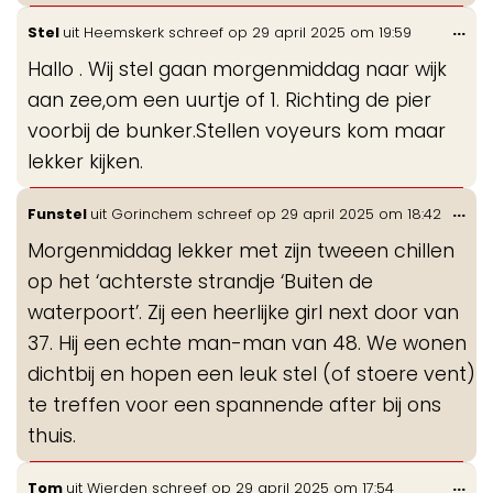
Wis
...
Stel
uit
Heemskerk
schreef op
29 april 2025
om
19:59
de
Hallo . Wij stel gaan morgenmiddag naar wijk
me
aan zee,om een uurtje of 1. Richting de pier
voorbij de bunker.Stellen voyeurs kom maar
lekker kijken.
Wis
...
Funstel
uit
Gorinchem
schreef op
29 april 2025
om
18:42
de
Morgenmiddag lekker met zijn tweeen chillen
me
op het ‘achterste strandje ‘Buiten de
waterpoort’. Zij een heerlijke girl next door van
37. Hij een echte man-man van 48. We wonen
dichtbij en hopen een leuk stel (of stoere vent)
te treffen voor een spannende after bij ons
thuis.
Wis
...
Tom
uit
Wierden
schreef op
29 april 2025
om
17:54