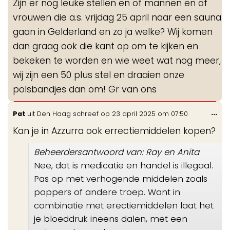
Zijn er nog leuke stellen en of mannen en of
vrouwen die a.s. vrijdag 25 april naar een sauna
gaan in Gelderland en zo ja welke? Wij komen
dan graag ook die kant op om te kijken en
bekeken te worden en wie weet wat nog meer,
wij zijn een 50 plus stel en draaien onze
polsbandjes dan om! Gr van ons
Wis
...
Pat
uit
Den Haag
schreef op
23 april 2025
om
07:50
de
Kan je in Azzurra ook errectiemiddelen kopen?
me
Beheerdersantwoord van: Ray en Anita
Nee, dat is medicatie en handel is illegaal.
Pas op met verhogende middelen zoals
poppers of andere troep. Want in
combinatie met erectiemiddelen laat het
je bloeddruk ineens dalen, met een