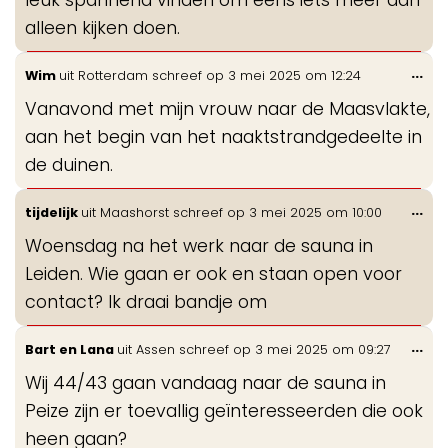
alleen kijken doen.
Wis
...
Wim
uit
Rotterdam
schreef op
3 mei 2025
om
12:24
de
Vanavond met mijn vrouw naar de Maasvlakte,
me
aan het begin van het naaktstrandgedeelte in
de duinen.
Wis
...
tijdelijk
uit
Maashorst
schreef op
3 mei 2025
om
10:00
de
Woensdag na het werk naar de sauna in
me
Leiden. Wie gaan er ook en staan open voor
contact? Ik draai bandje om
Wis
...
Bart en Lana
uit
Assen
schreef op
3 mei 2025
om
09:27
de
Wij 44/43 gaan vandaag naar de sauna in
me
Peize zijn er toevallig geïnteresseerden die ook
heen gaan?