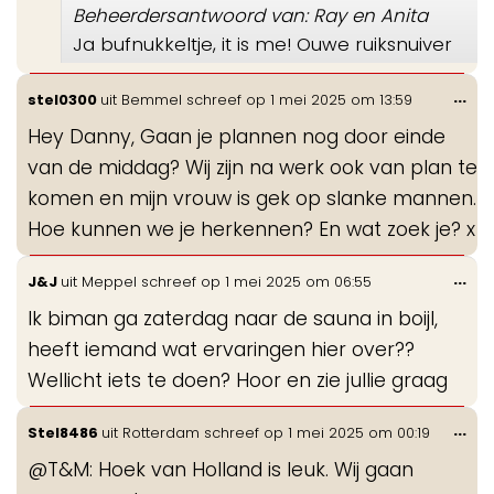
Beheerdersantwoord van: Ray en Anita
Ja bufnukkeltje, it is me! Ouwe ruiksnuiver
Wis
...
stel0300
uit
Bemmel
schreef op
1 mei 2025
om
13:59
de
Hey Danny, Gaan je plannen nog door einde
me
van de middag? Wij zijn na werk ook van plan te
komen en mijn vrouw is gek op slanke mannen.
Hoe kunnen we je herkennen? En wat zoek je? x
Wis
...
J&J
uit
Meppel
schreef op
1 mei 2025
om
06:55
de
Ik biman ga zaterdag naar de sauna in boijl,
me
heeft iemand wat ervaringen hier over??
Wellicht iets te doen? Hoor en zie jullie graag
Wis
...
Stel8486
uit
Rotterdam
schreef op
1 mei 2025
om
00:19
de
@T&M: Hoek van Holland is leuk. Wij gaan
me