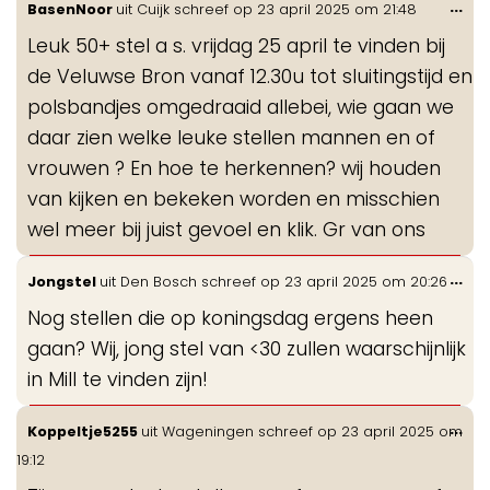
Wis
...
BasenNoor
uit
Cuijk
schreef op
23 april 2025
om
21:48
de
Leuk 50+ stel a s. vrijdag 25 april te vinden bij
me
de Veluwse Bron vanaf 12.30u tot sluitingstijd en
polsbandjes omgedraaid allebei, wie gaan we
daar zien welke leuke stellen mannen en of
vrouwen ? En hoe te herkennen? wij houden
van kijken en bekeken worden en misschien
wel meer bij juist gevoel en klik. Gr van ons
Wis
...
Jongstel
uit
Den Bosch
schreef op
23 april 2025
om
20:26
de
Nog stellen die op koningsdag ergens heen
me
gaan? Wij, jong stel van <30 zullen waarschijnlijk
in Mill te vinden zijn!
Wis
...
Koppeltje5255
uit
Wageningen
schreef op
23 april 2025
om
de
19:12
me