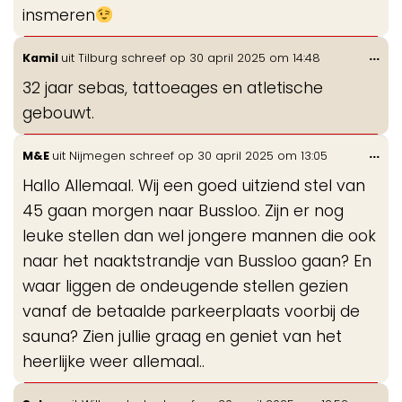
insmeren
Wis
...
Kamil
uit
Tilburg
schreef op
30 april 2025
om
14:48
de
32 jaar sebas, tattoeages en atletische
me
gebouwt.
Wis
...
M&E
uit
Nijmegen
schreef op
30 april 2025
om
13:05
de
Hallo Allemaal. Wij een goed uitziend stel van
me
45 gaan morgen naar Bussloo. Zijn er nog
leuke stellen dan wel jongere mannen die ook
naar het naaktstrandje van Bussloo gaan? En
waar liggen de ondeugende stellen gezien
vanaf de betaalde parkeerplaats voorbij de
sauna? Zien jullie graag en geniet van het
heerlijke weer allemaal..
Wis
...