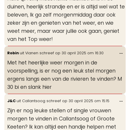
duinen, heerlijk strandje en er is altijd wel wat te
beleven, Ik ga zelf morgenmiddag daar ook
zeker zijn en genieten van het weer, en wie
weet meer, maar waar jullie ook gaan, geniet
van het Top weer!
Wis
...
Robin
uit
Vianen
schreef op
30 april 2025
om
16:30
de
Met het heerlijke weer morgen in de
me
voorspelling, is er nog een leuk stel morgen
ergens langs een van de rivieren te vinden? M
30 bi en slank hier
Wis
...
J&C
uit
Callantsoog
schreef op
30 april 2025
om
15:15
de
Zijn er nog leuke stellen of single vrouwen
me
morgen te vinden in Callantsoog of Groote
Keeten? Ik kan altijd een handje helpen met