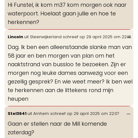
Hi Funstel, ik kom m37 kom morgen ook naar
me
waterpoort. Hoelaat gaan jullie en hoe te
herkennen?
Wis
...
Lincoln
uit
Steenwijkerland
schreef op
29 april 2025
om
22:18
de
Dag. Ik ben een alleenstaande slanke man van
me
58 jaar en ben morgen van plan om het
naaktstrand van bussloo te bezoeken. Zijn er
morgen nog leuke dames aanwezig voor een
gezellig gesprek? En wie weet meer? Ik ben wel
te herkennen aan de littekens rond mijn
heupen
Wis
...
Stel3641
uit
Arnhem
schreef op
29 april 2025
om
22:07
de
Gaan er stellen naar de Mill komende
me
zaterdag?