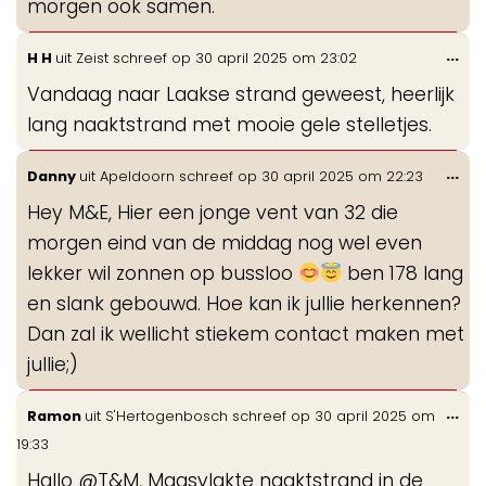
morgen ook samen.
Wis
...
H H
uit
Zeist
schreef op
30 april 2025
om
23:02
de
Vandaag naar Laakse strand geweest, heerlijk
me
lang naaktstrand met mooie gele stelletjes.
Wis
...
Danny
uit
Apeldoorn
schreef op
30 april 2025
om
22:23
de
Hey M&E, Hier een jonge vent van 32 die
me
morgen eind van de middag nog wel even
lekker wil zonnen op bussloo
ben 178 lang
en slank gebouwd. Hoe kan ik jullie herkennen?
Dan zal ik wellicht stiekem contact maken met
jullie;)
Wis
...
Ramon
uit
S'Hertogenbosch
schreef op
30 april 2025
om
de
19:33
me
Hallo @T&M, Maasvlakte naaktstrand in de