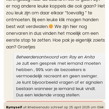
er nog andere leuke koppels die ook gaan? Het
zou leuk zijn om daar elkaar “toevallig “ te
ontmoeten. Bij een leuke klik mogen handen
best wat verdwalen.
We zijn hier nog
onervaren in dus vinden het moeilijk om een
eerste stap te zetten. Hoe pak je eigenlijk zoiets
aan? Groetjes
Beheerdersantwoord van: Ray en Anita
Je zult een gesprek met iemand moeten
hebben , 99% van de bezoekers is
vermoedelijk recreant en geen swinger.
Je kunt bijvoorbeeld vragen of er signalen
bestaan wanneer je iemand leuk vindt.
Dus een leidende vraag stellen.
Wis
...
Bymyself
uit
Ikhebeenauto
schreef op
25 april 2025
om
00:11