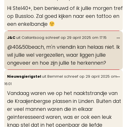
de
Hi Stel40+, ben benieuwd of ik jullie morgen tref
me
op Bussloo. Zal goed kijken naar een tattoo en
een enkelbandje
Wis
...
J&C
uit
Callantsoog
schreef op
29 april 2025
om
17:15
de
@40&50beach, m'n vriendin kan helaas niet. Ik
me
wil jullie wel vergezellen, waar liggen jullie
ongeveer en hoe zijn jullie te herkennen?
Wis
...
Nieuwsgierigstel
uit
Bemmel
schreef op
29 april 2025
om
de
16:01
me
Vandaag waren we op het naaktstrandje van
de Kraaijenbergse plassen in Linden. Buiten dat
er veel mannen waren die in elkaar
geïnteresseerd waren, was er ook een leuk
knap stel dat in het openbaar de liefde