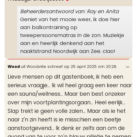
Beheerdersantwoord van: Ray en Anita
Geniet van het mooie weer, ik doe hier
aan balkontraining op
tweepersoonsmatras in de zon. Muziekje
aan en heerlijk denkend aan het
naaktstrand Noordwijk aan Zee. cIao!
Wis
...
Wood
uit
Woodville
schreef op
25 april 2025
om
20:28
de
Lieve mensen op dit gastenboek, ik heb een
me
serieus vraagje... Ik wil heel graag een keer naar
een sauna/wellness... Maar ben best onzeker
over mijn voortplantingsorgaan... Heel eerlijk...
Slap trekt ie geen volle zalen... Maar als ie het
naar z'n zin heeft is ie misschien een beetje
aanstootgevend... Ik denk er zelfs aan om de
avond van te voor zo'n blauw pilletje te nemen