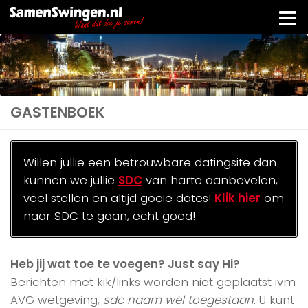
Doorgaan naar inhoud
GASTENBOEK
Willen jullie een betrouwbare datingsite dan
kunnen we jullie
SDC
van harte aanbevelen,
veel stellen en altijd goeie dates!
Klik hier
om
naar SDC te gaan, echt goed!
Heb jij wat toe te voegen? Just say Hi?
Berichten met kik/links worden niet geplaatst ivm
AVG wetgeving,
sdc naam wél toegestaan
. U kunt