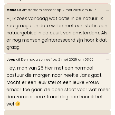
Wis
...
Mano
uit
Amsterdam
schreef op
2 mei 2025
om
14:06
de
HI, ik zoek vandaag wat actie in de natuur. Ik
me
zou graag een date willen met een stel in een
natuurgebied in de buurt van amsterdam. Als
er nog mensen geïnteresseerd zijn hoor k dat
graag
Wis
...
Joop
uit
Den haag
schreef op
2 mei 2025
om
03:05
de
Hey, man van 25 hier met een normaal
me
postuur die morgen naar neeltje Jans gaat.
Mocht er een leuk stel of een leuke vrouw
ernaar toe gaan die open staat voor wat meer
dan zomaar een strand dag dan hoor ik het
wel