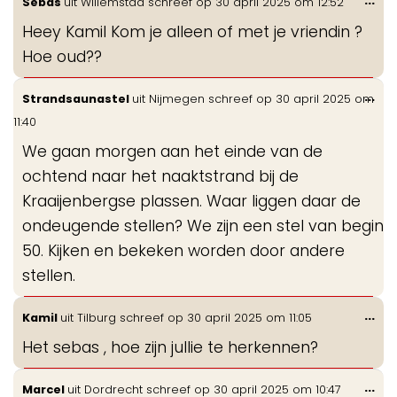
Sebas
uit
Willemstad
schreef op
30 april 2025
om
12:52
de
Heey Kamil Kom je alleen of met je vriendin ?
me
Hoe oud??
Wis
...
Strandsaunastel
uit
Nijmegen
schreef op
30 april 2025
om
de
11:40
me
We gaan morgen aan het einde van de
ochtend naar het naaktstrand bij de
Kraaijenbergse plassen. Waar liggen daar de
ondeugende stellen? We zijn een stel van begin
50. Kijken en bekeken worden door andere
stellen.
Wis
...
Kamil
uit
Tilburg
schreef op
30 april 2025
om
11:05
de
Het sebas , hoe zijn jullie te herkennen?
me
Wis
...
Marcel
uit
Dordrecht
schreef op
30 april 2025
om
10:47