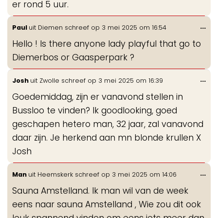
er rond 5 uur.
Wis
...
Paul
uit
Diemen
schreef op
3 mei 2025
om
16:54
de
Hello ! Is there anyone lady playful that go to
me
Diemerbos or Gaasperpark ?
Wis
...
Josh
uit
Zwolle
schreef op
3 mei 2025
om
16:39
de
Goedemiddag, zijn er vanavond stellen in
me
Bussloo te vinden? Ik goodlooking, goed
geschapen hetero man, 32 jaar, zal vanavond
daar zijn. Je herkend aan mn blonde krullen X
Josh
Wis
...
Man
uit
Heemskerk
schreef op
3 mei 2025
om
14:06
de
Sauna Amstelland. Ik man wil van de week
me
eens naar sauna Amstelland , Wie zou dit ook
leuk spannend vinden om eens iets meer dan