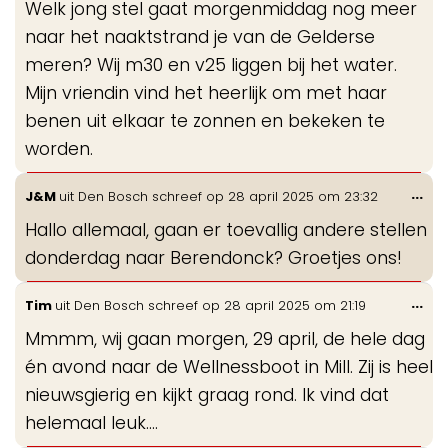
Welk jong stel gaat morgenmiddag nog meer
me
naar het naaktstrand je van de Gelderse
meren? Wij m30 en v25 liggen bij het water.
Mijn vriendin vind het heerlijk om met haar
benen uit elkaar te zonnen en bekeken te
worden.
Wis
...
J&M
uit
Den Bosch
schreef op
28 april 2025
om
23:32
de
Hallo allemaal, gaan er toevallig andere stellen
me
donderdag naar Berendonck? Groetjes ons!
Wis
...
Tim
uit
Den Bosch
schreef op
28 april 2025
om
21:19
de
Mmmm, wij gaan morgen, 29 april, de hele dag
me
én avond naar de Wellnessboot in Mill. Zij is heel
nieuwsgierig en kijkt graag rond. Ik vind dat
helemaal leuk….