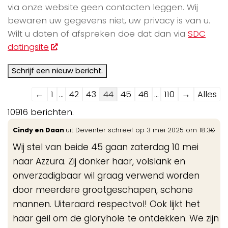
via onze website geen contacten leggen. Wij
bewaren uw gegevens niet, uw privacy is van u.
Wilt u daten of afspreken doe dat dan via
SDC
datingsite
.
Navigatie
←
1
...
42
43
44
45
46
...
110
→
Alles
door
10916 berichten.
de
Wis
...
Cindy en Daan
uit
Deventer
schreef op
3 mei 2025
om
18:30
gastenboek-
de
lijst
Wij stel van beide 45 gaan zaterdag 10 mei
me
naar Azzura. Zij donker haar, volslank en
onverzadigbaar wil graag verwend worden
door meerdere grootgeschapen, schone
mannen. Uiteraard respectvol! Ook lijkt het
haar geil om de gloryhole te ontdekken. We zijn