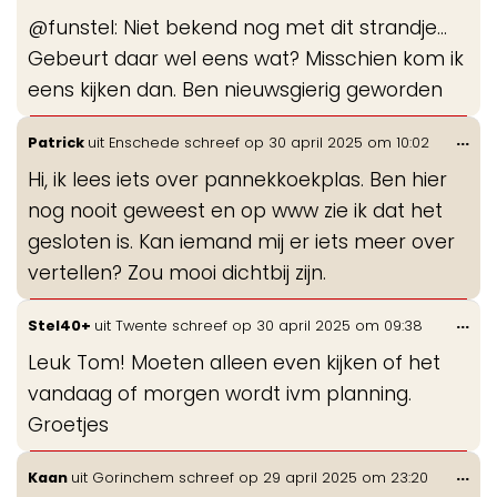
de
@funstel: Niet bekend nog met dit strandje...
me
Gebeurt daar wel eens wat? Misschien kom ik
eens kijken dan. Ben nieuwsgierig geworden
Wis
...
Patrick
uit
Enschede
schreef op
30 april 2025
om
10:02
de
Hi, ik lees iets over pannekkoekplas. Ben hier
me
nog nooit geweest en op www zie ik dat het
gesloten is. Kan iemand mij er iets meer over
vertellen? Zou mooi dichtbij zijn.
Wis
...
Stel40+
uit
Twente
schreef op
30 april 2025
om
09:38
de
Leuk Tom! Moeten alleen even kijken of het
me
vandaag of morgen wordt ivm planning.
Groetjes
Wis
...
Kaan
uit
Gorinchem
schreef op
29 april 2025
om
23:20
de