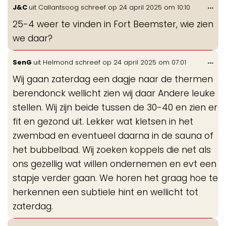
Wis
...
J&C
uit
Callantsoog
schreef op
24 april 2025
om
10:10
de
25-4 weer te vinden in Fort Beemster, wie zien
me
we daar?
Wis
...
SenG
uit
Helmond
schreef op
24 april 2025
om
07:01
de
Wij gaan zaterdag een dagje naar de thermen
me
berendonck wellicht zien wij daar Andere leuke
stellen. Wij zijn beide tussen de 30-40 en zien er
fit en gezond uit. Lekker wat kletsen in het
zwembad en eventueel daarna in de sauna of
het bubbelbad. Wij zoeken koppels die net als
ons gezellig wat willen ondernemen en evt een
stapje verder gaan. We horen het graag hoe te
herkennen een subtiele hint en wellicht tot
zaterdag.