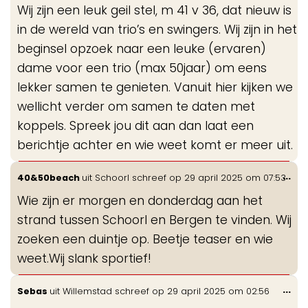
Wij zijn een leuk geil stel, m 41 v 36, dat nieuw is
me
in de wereld van trio’s en swingers. Wij zijn in het
beginsel opzoek naar een leuke (ervaren)
dame voor een trio (max 50jaar) om eens
lekker samen te genieten. Vanuit hier kijken we
wellicht verder om samen te daten met
koppels. Spreek jou dit aan dan laat een
berichtje achter en wie weet komt er meer uit.
Wis
...
40&50beach
uit
Schoorl
schreef op
29 april 2025
om
07:53
de
Wie zijn er morgen en donderdag aan het
me
strand tussen Schoorl en Bergen te vinden. Wij
zoeken een duintje op. Beetje teaser en wie
weet.Wij slank sportief!
Wis
...
Sebas
uit
Willemstad
schreef op
29 april 2025
om
02:56
de