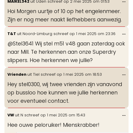
Wis
...
MAIKEL342
uit
Uden
schreef op
2 mei 2025
om
01:53
de
Hoi Morgen uurtje of 10 op het engelenmeer.
me
Zijn er nog meer naakt liefhebbers aanwezig.
Wis
...
T&T
uit
Noord-Limburg
schreef op
1 mei 2025
om
23:36
de
@Stel3641 Wij stel m51 v48 gaan zaterdag ook
me
naar Mill. Te herkennen aan onze Superdry
slippers. Hoe herkennen we jullie?
Wis
...
Vrienden
uit
Tiel
schreef op
1 mei 2025
om
18:53
de
Hey stel0300, wij twee vrienden zijn vanavond
me
op bussloo hoe kunnen we jullie herkennen
voor eventueel contact.
Wis
...
VW
uit
N
schreef op
1 mei 2025
om
15:43
de
Hee ouwe peloruiker! Mienskrabber!
me