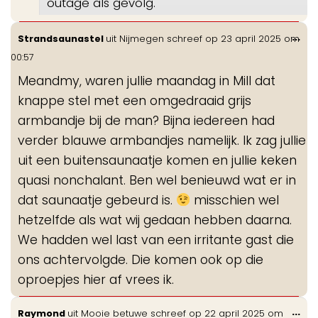
outage als gevolg.
Wis
...
Strandsaunastel
uit
Nijmegen
schreef op
23 april 2025
om
de
00:57
me
Meandmy, waren jullie maandag in Mill dat
knappe stel met een omgedraaid grijs
armbandje bij de man? Bijna iedereen had
verder blauwe armbandjes namelijk. Ik zag jullie
uit een buitensaunaatje komen en jullie keken
quasi nonchalant. Ben wel benieuwd wat er in
dat saunaatje gebeurd is.
misschien wel
hetzelfde als wat wij gedaan hebben daarna.
We hadden wel last van een irritante gast die
ons achtervolgde. Die komen ook op die
oproepjes hier af vrees ik.
Wis
...
Raymond
uit
Mooie betuwe
schreef op
22 april 2025
om