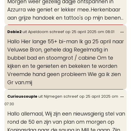
Morgen weer gezellig dagje ontspannen in
me
Azzurra wie geniet er lekker mee..Herkenbaar
aan grijze handoek en tattoo's op mijn benen...
Wis
...
Dobie2
uit
Apeldoorn
schreef op
25 april 2025
om
08:01
de
Hallo Hier lange 55+ bi-man Ik ga 25 april naar
me
Veluwse Bron, gehele dag Regelmatig in
bubbel bad en stoomgrot / cabine Om te
kijken en te genieten en bekeken te worden
Vreemde hand geen probleem Wie ga ik zien
Gr van.mij
Wis
...
Curiouscouple
uit
Nijmegen
schreef op
25 april 2025
om
de
07:30
me
Hallo allemaal, Wij zijn een nieuwsgierig stel van
rond de 50 en zijn van plan om morgen op
Koningsdag naar de sauna in Mill te gaan. Zijn