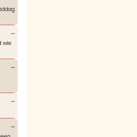
deze
middag
metabox.
Wissel
...
deze
d wie
metabox.
Wissel
...
deze
metabox.
Wissel
...
deze
metabox.
Wissel
...
deze
heen