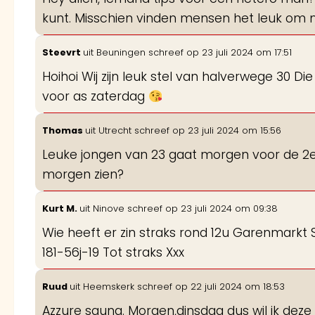
kunt. Misschien vinden mensen het leuk om mij
Steevrt
uit
Beuningen
schreef op
23 juli 2024
om
17:51
Hoihoi Wij zijn leuk stel van halverwege 30 D
voor as zaterdag
Thomas
uit
Utrecht
schreef op
23 juli 2024
om
15:56
Leuke jongen van 23 gaat morgen voor de 2e 
morgen zien?
Kurt M.
uit
Ninove
schreef op
23 juli 2024
om
09:38
Wie heeft er zin straks rond 12u Garenmark
181-56j-19 Tot straks Xxx
Ruud
uit
Heemskerk
schreef op
22 juli 2024
om
18:53
Azzure sauna. Morgen,dinsdag dus wil ik deze 