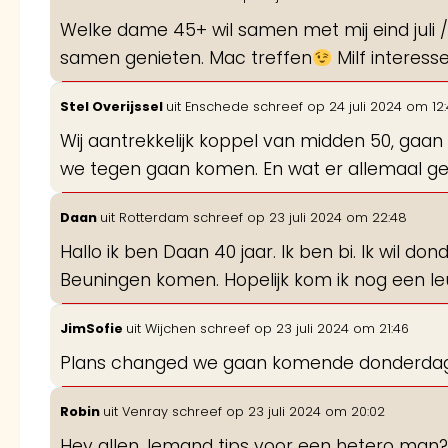
Welke dame 45+ wil samen met mij eind juli /
samen genieten. Mac treffen
Milf interess
Stel Overijssel
uit
Enschede
schreef op
24 juli 2024
om
12:
Wij aantrekkelijk koppel van midden 50, gaan
we tegen gaan komen. En wat er allemaal g
Daan
uit
Rotterdam
schreef op
23 juli 2024
om
22:48
Hallo ik ben Daan 40 jaar. Ik ben bi. Ik wil do
Beuningen komen. Hopelijk kom ik nog een leu
JimSofie
uit
Wijchen
schreef op
23 juli 2024
om
21:46
Plans changed we gaan komende donderdag
Robin
uit
Venray
schreef op
23 juli 2024
om
20:02
Hey allen, Iemand tips voor een hetero man?