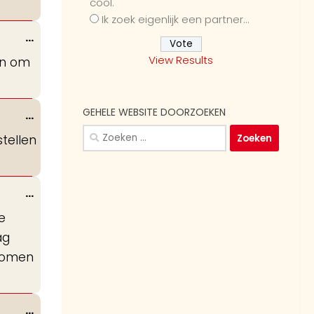
cool.
Ik zoek eigenlijk een partner...
Wissel
...
deze
View Results
in om
metabox.
GEHELE WEBSITE DOORZOEKEN
Wissel
...
deze
Zoeken
stellen
metabox.
naar:
Wissel
...
deze
e
metabox.
ag
 komen
Wissel
...