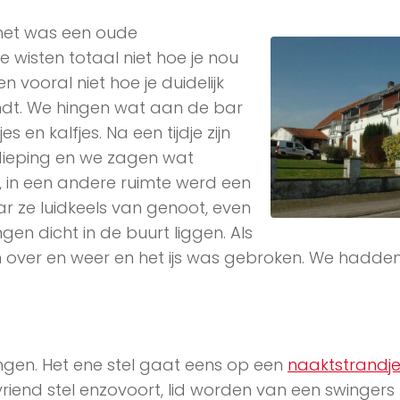
, het was een oude
wisten totaal niet hoe je nou
ooral niet hoe je duidelijk
indt. We hingen wat aan de bar
s en kalfjes. Na een tijdje zijn
dieping en we zagen wat
 in een andere ruimte werd een
ze luidkeels van genoot, even
ngen dicht in de buurt liggen. Als
 over en weer en het ijs was gebroken. We hadden
…
ngen. Het ene stel gaat eens op een
naaktstrandj
riend stel enzovoort, lid worden van een swingers