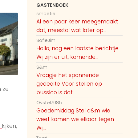
GASTENBOEK
Guest51935
smoetie
Al een paar keer meegemaakt
Wij lekker zo Bergen aan Zee op het
8:28 AM
rustige
dat, meestal wat later op...
SofieJim
8:28 AM
Gedeelte richting Schoorl
Hallo, nog een laatste berichtje.
Wij zijn er uit, komende...
Guest51826
S&m
We gaan ook naar het naakstrand in
Vraagje het spannende
het twiske even lekker wandelen
gedeelte Voor stellen op
vanavond. Zal begin avond zijn.
 ze
8:45 AM
bussloo is dat...
Ovstel7085
Guest52947
Goedemiddag Stel a&m wie
Vandaag lekker met zijn tweeën op
weet komen we elkaar tegen
11:12 AM
strandje in vuren
e
kijken,
Wij...
Tomi