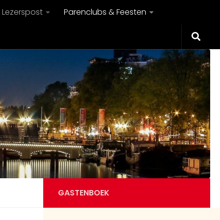
8:01 AM
wij vandaag lekker op
Lezerspost
Parenclubs & Feesten
de boot rond Amsterdam en
ondertussen spannende dingen
doen. Zijn er meer mensen die
vandaag gaan varen in het gebied
8:02 AM
rond Amsterdam
Guest51918
Wie gaan er ook wel is naar
naaktstrand groede Zeeland lekker
spelen in de duintjes wij koppel 40
ers gaan donderdag weer en voor
8:21 AM
veel in vr bi hier
Guest51927
GASTENBOEK
welke vrouw of koppel vandaag naar
8:25 AM
azzura ?