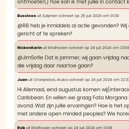
ontmoeten;) hoe kan ik met jullie in contact
Busslooo
uit
Zutphen
schreef op
25 juli 2024
om
01:30
@RB heb je inmiddels al actie gevonden? Wij 
gericht af te spreken?
NickenKarin
uit
Eindhoven
schreef op
24 juli 2024
om
23:5
@JimSofie Dat is jammer, wij gaan vrijdag n
die vrijdag daar naartoe gaan?
Juan
uit
Oranjestad, Aruba
schreef op
24 juli 2024
om
22:3
Hi Allemaal, eind augustus komen wij(interac
Caribbean. En willen we graag Fata Morgana
avond. Wat zijn jullie ervaringen? Hoe is het
met andere open minded peoples? We horen
Rob
uit
Eindhoven
schreef op
24 juli 2024
om
13:08