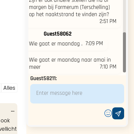
Zijn er ook andere stellen die nu of
morgen bij Formerum (Terschelling)
op het naaktstrand te vinden zijn?
2:51 PM
Guest58062
7:09 PM
Wie gaat er maandag .
Wie gaat er maandag naar amai in
7:10 PM
meer
Guest58211
:
Alles
Wissel
...
deze
 ook
metabox.
ellicht