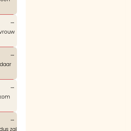
metabox.
Wissel
...
deze
 vrouw
metabox.
Wissel
...
deze
 daar
metabox.
Wissel
...
deze
lkom
metabox.
Wissel
...
deze
dus zal