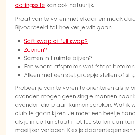
datingssite
kan ook natuurlijk.
Praat van te voren met elkaar en maak duide
Bijvoorbeeld tot hoe ver je wilt gaan:
Soft swap of full swap?
Zoenen?
Samen in 1 ruimte blijven?
Een woord afspreken wat “stop” betekent 
Alleen met een stel, groepje stellen of s
Probeer je van te voren te oriënteren als j
avonden mogen geen single mannen naar bi
avonden die je aan kunnen spreken. Wat ik we
club te gaan kijken. Je moet een beetje hand
als je in de fun staat met 150 stellen dan 
moeilijker verlopen. Kies je daarentegen een 