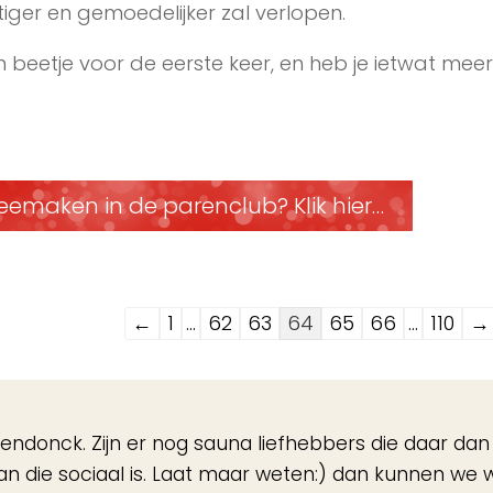
ger en gemoedelijker zal verlopen.
 beetje voor de eerste keer, en heb je ietwat meer
eemaken in de parenclub? Klik hier…
Navigatie
←
1
...
62
63
64
65
66
...
110
→
door
de
gastenboek-
Berendonck. Zijn er nog sauna liefhebbers die daar dan
lijst
n die sociaal is. Laat maar weten:) dan kunnen we w