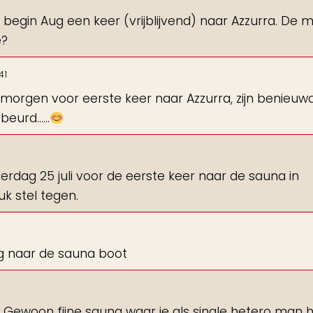
 begin Aug een keer (vrijblijvend) naar Azzurra. De 
e?
41
 morgen voor eerste keer naar Azzurra, zijn benieuw
ebeurd……
nderdag 25 juli voor de eerste keer naar de sauna in
k stel tegen.
 naar de sauna boot
 Gewoon fijne sauna waar je als single hetero man 