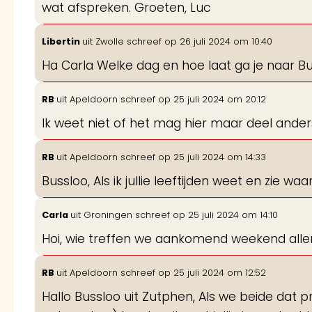
wat afspreken. Groeten, Luc
Libertin
uit
Zwolle
schreef op
26 juli 2024
om
10:40
Ha Carla Welke dag en hoe laat ga je naar B
RB
uit
Apeldoorn
schreef op
25 juli 2024
om
20:12
Ik weet niet of het mag hier maar deel ande
RB
uit
Apeldoorn
schreef op
25 juli 2024
om
14:33
Bussloo, Als ik jullie leeftijden weet en zie w
Carla
uit
Groningen
schreef op
25 juli 2024
om
14:10
Hoi, wie treffen we aankomend weekend alle
RB
uit
Apeldoorn
schreef op
25 juli 2024
om
12:52
Hallo Bussloo uit Zutphen, Als we beide dat