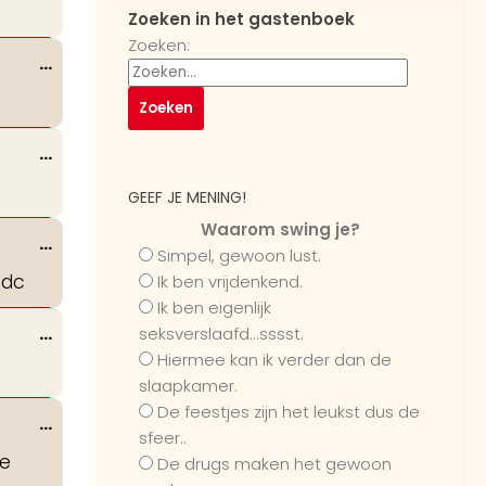
Zoeken in het gastenboek
Zoeken:
Wissel
...
deze
metabox.
Wissel
...
deze
GEEF JE MENING!
metabox.
Waarom swing je?
Wissel
...
Simpel, gewoon lust.
deze
Sdc
Ik ben vrijdenkend.
metabox.
Ik ben eigenlijk
Wissel
...
seksverslaafd...sssst.
deze
Hiermee kan ik verder dan de
metabox.
slaapkamer.
De feestjes zijn het leukst dus de
Wissel
...
sfeer..
deze
te
De drugs maken het gewoon
metabox.