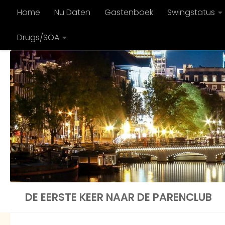
Home
Nu Daten
Gastenboek
Swingstatus
Doorgaan naar inhoud
Drugs/SOA
DE EERSTE KEER NAAR DE PARENCLUB