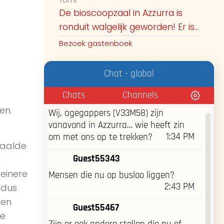
Guest52585, we hebben geen
11:22 AM
interesse in mannen alleen.
De bioscoopzaal in Azzurra is
ronduit walgelijk geworden! Er is...
Guest54545
Bezoek gastenboek
@guest51826 hoe zijn jullie te
herkennen? hier single man van 35
Chat - global
1:28 PM
jaar, gespierde bouw :)
Chats
Channels
Guest54599
en.
Wij, agegappers (V33M58) zijn
vanavond in Azzurra… wie heeft zin
1:34 PM
om met ons op te trekken?
paalde
Guest55343
leinere
Mensen die nu op busloo liggen?
2:43 PM
 dus
ten
Guest55467
je