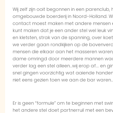
Wij zelf zijn ooit begonnen in een parenclub
omgebouwde boerderij in Noord-Holland. We 
contact moest maken met andere mensen en v
kunt maken dat je een ander stel wel leuk v
en kletsten, strak van de spanning, over koetje
we verder gaan rondkijken op de bovenver
mensen die elkaar aan het masseren waren,
dame omringd door meerdere mannen waar 
verder lag een stel alleen…wij erop af…. en gi
snel gingen voorzichtig wat aaiende handen
niet eens gezien toen we aan de bar waren
Er is geen “formule” om te beginnen met swi
het andere stel doet partnerruil met een bev