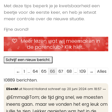
Met deze tips beperk je je kwetsbaarheid een
beetje voor de eerste keer, en heb je ietwat
meer controle over de nieuwe situatie.
Fijne avond!
Meer lezen wat wij meemaken in
de parenclub? Klik hier…
Navigatie
←
1
...
64
65
66
67
68
...
109
→
Alles
door
10889 berichten.
de
Wis
...
ESenM
uit
Noord Holland
schreef op
20 juni 2024
om
18:57
gastenboek-
de
lijst
@Emma@Tom; de tijd ging snel, we moesten
me
ineens gaan.. maar we vonden het erg leuk om
jullie te zien. Lekker genieten was het in de