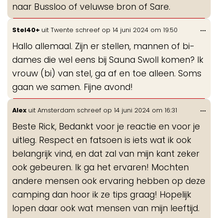
naar Bussloo of veluwse bron of Sare.
Wis
...
Stel40+
uit
Twente
schreef op
14 juni 2024
om
19:50
de
Hallo allemaal. Zijn er stellen, mannen of bi-
me
dames die wel eens bij Sauna Swoll komen? Ik
vrouw (bi) van stel, ga af en toe alleen. Soms
gaan we samen. Fijne avond!
Wis
...
Alex
uit
Amsterdam
schreef op
14 juni 2024
om
16:31
de
Beste Rick, Bedankt voor je reactie en voor je
me
uitleg. Respect en fatsoen is iets wat ik ook
belangrijk vind, en dat zal van mijn kant zeker
ook gebeuren. Ik ga het ervaren! Mochten
andere mensen ook ervaring hebben op deze
camping dan hoor ik ze tips graag! Hopelijk
lopen daar ook wat mensen van mijn leeftijd.