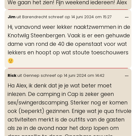
We gaan het zien! Fijn weekend iedereen! Alex
Wis
...
Jim
uit
Barendrecht
schreef op
14 juni 2024
om
15:27
de
Hi, vanavond weer lekker naaktzwemmen in de
me
Knotwilg Steenbergen. Vaak is er een gehuwde
dame van rond de 40 die openstaat voor wat
lekkers en hoopt op wat stoute toeschouwers
Wis
...
Rick
uit
Gennep
schreef op
14 juni 2024
om
14:42
de
Ha Alex, ik denk dat je je wat beter moet
me
inlezen. De camping in Cap is zeker geen
sex/swingerdscamping. Sterker nog er komen
ook (beperkt) gezinnen. Enige wat je qua frivole
activiteiten merkt is de outfits van de gasten
als ze in de avond naar het dorp lopen om