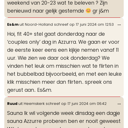
weekend van 20-23 wat te beleven ? Zijn
benieuwd naar gelijk gestemde
gr j&m
Wis
...
Es&m
uit
Noord-Holland
schreef op
17 juni 2024
om
12:53
de
Hoi, fit 40+ stel gaat donderdag naar de
me
‘couples only’ dag in Azzurra. We gaan er voor
de eerste keer eens een kijkje nemen vanaf 11
uur. Wie zien we daar ook donderdag? We
vinden het leuk om misschien wat te flirten in
het bubbelbad bijvoorbeeld, en met een leuke
klik misschien meer dan flirten.. spreek ons
gerust aan.. Es&m.
Wis
...
Ruud
uit
Heemskerk
schreef op
17 juni 2024
om
06:42
de
Sauna Ik wil volgende week dinsdag een dagje
me
sauna Azzurre proberen ben er nooit geweest