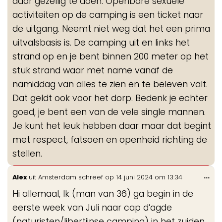
daar gezellig te doen. Openbare sexuele
activiteiten op de camping is een ticket naar
de uitgang. Neemt niet weg dat het een prima
uitvalsbasis is. De camping uit en links het
strand op en je bent binnen 200 meter op het
stuk strand waar met name vanaf de
namiddag van alles te zien en te beleven valt.
Dat geldt ook voor het dorp. Bedenk je echter
goed, je bent een van de vele single mannen.
Je kunt het leuk hebben daar maar dat begint
met respect, fatsoen en openheid richting de
stellen.
Wis
...
Alex
uit
Amsterdam
schreef op
14 juni 2024
om
13:34
de
Hi allemaal, Ik (man van 36) ga begin in de
me
eerste week van Juli naar cap d’agde
(naturisten/libertijnse camping) in het zuiden