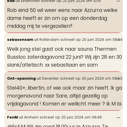
...
Rob
uit
Eindhoven
schreef op
20 juni 2024
om
10:19
de
Rob eind 50 wil weer eens naar Azzurra welke
me
dame heeft er zin om op een donderdag
middag mij te vergezellen?
Wis
...
sebasensam
uit
Rotterdam
schreef op
20 juni 2024
om
08:54
de
Welk jong stel gaat ook naar sauna Thermen
me
Bussloo zaterdagavond 22 juni? Wij zijn 28 en 30
slank/atletisch. xx sebastiaan en sam
Wis
...
Ont-spanning
uit
Deventer
schreef op
20 juni 2024
om
08:53
de
Stel40+, libertin, of wie ook maar zin heeft. Ik ga
me
morgenavond naar Sare, altijd gezellig op
vrijdagavond ! Komen er wellicht meer ? Ik M bi.
Wis
...
FenM
uit
Arnhem
schreef op
20 juni 2024
om
08:49
de
@Es&M Wij zijn rond 18.00uur in Azzurra. Te