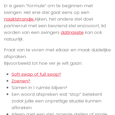
Er is geen “formule” om te beginnen met
swingen. Het ene stel gaat eens op een
naaktstrandje
kijken, het andere stel doet
partnerruil met een bevriend stel enzovoort, lid
worden van een swingers
datingssite
kan ook
natuurlijk.
Praat van te voren met elkaar en maak duidelijke
afspraken.
Bijvoorbeeld tot hoe ver je wilt gaan:
Soft swap of full swap?
Zoenen?
Samen in 1 ruimte blijven?
Een woord afspreken wat “stop” betekent
zodat jullie een onprettige situatie kunnen
afbreken.
Alleen met een stel, groepje stellen of single