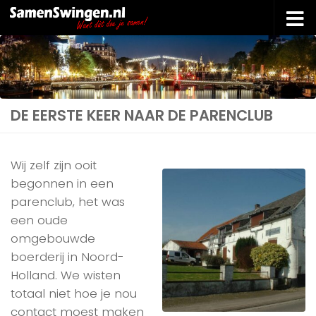
Doorgaan naar inhoud
DE EERSTE KEER NAAR DE PARENCLUB
Wij zelf zijn ooit
begonnen in een
parenclub, het was
een oude
omgebouwde
boerderij in Noord-
Holland. We wisten
totaal niet hoe je nou
contact moest maken