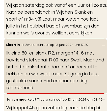
de
Wij gaan zaterdag ook vanaf een uur of 1 zoiets.
me
Naar de berendonck in Wijchen. Slank en
sportief m34 v31 Laat maar weten hoe laat
jullie in het bubbel bad of zwembad zijn dan
kunnen we ‘s avonds wellicht eens kijken
Wis
...
Libertin
uit
Zwolle
schreef op
13 juni 2024
om
17:20
de
Ik, eind 50-er, slank 172, morgen 14-6 met
me
bevriend stel vanaf 17.00 naar Swoll. Maar vind
het altijd leuk stoute dame of ander stel te
bekijken en wie weet meer Zit graag in hout
gestookte sauna Herkenbaar aan ring
rechterhand
Wis
...
Jan en maaike
uit
Tilburg
schreef op
13 juni 2024
om
08:49
de
Wij koppel 45 gaan zaterdag naar de bbq bij
me