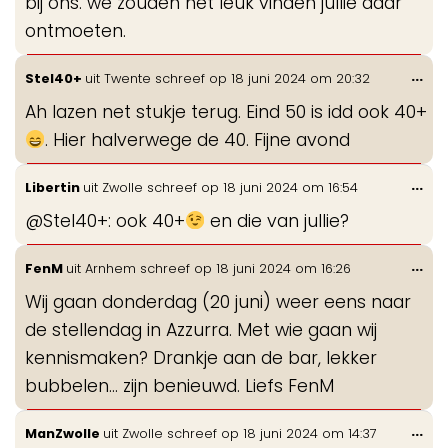
bij ons. we zouden het leuk vinden jullie daar
ontmoeten.
Wis
...
Stel40+
uit
Twente
schreef op
18 juni 2024
om
20:32
de
Ah lazen net stukje terug. Eind 50 is idd ook 40+
me
. Hier halverwege de 40. Fijne avond
Wis
...
Libertin
uit
Zwolle
schreef op
18 juni 2024
om
16:54
de
@Stel40+: ook 40+
en die van jullie?
me
Wis
...
FenM
uit
Arnhem
schreef op
18 juni 2024
om
16:26
de
Wij gaan donderdag (20 juni) weer eens naar
me
de stellendag in Azzurra. Met wie gaan wij
kennismaken? Drankje aan de bar, lekker
bubbelen... zijn benieuwd. Liefs FenM
Wis
...
ManZwolle
uit
Zwolle
schreef op
18 juni 2024
om
14:37