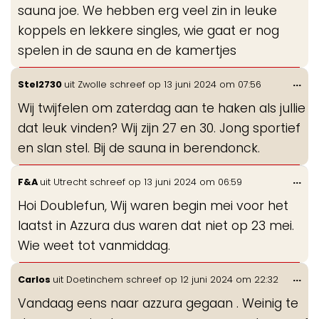
sauna joe. We hebben erg veel zin in leuke
koppels en lekkere singles, wie gaat er nog
spelen in de sauna en de kamertjes
Wis
...
Stel2730
uit
Zwolle
schreef op
13 juni 2024
om
07:56
de
Wij twijfelen om zaterdag aan te haken als jullie
me
dat leuk vinden? Wij zijn 27 en 30. Jong sportief
en slan stel. Bij de sauna in berendonck.
Wis
...
F&A
uit
Utrecht
schreef op
13 juni 2024
om
06:59
de
Hoi Doublefun, Wij waren begin mei voor het
me
laatst in Azzura dus waren dat niet op 23 mei.
Wie weet tot vanmiddag.
Wis
...
Carlos
uit
Doetinchem
schreef op
12 juni 2024
om
22:32
de
Vandaag eens naar azzura gegaan . Weinig te
me