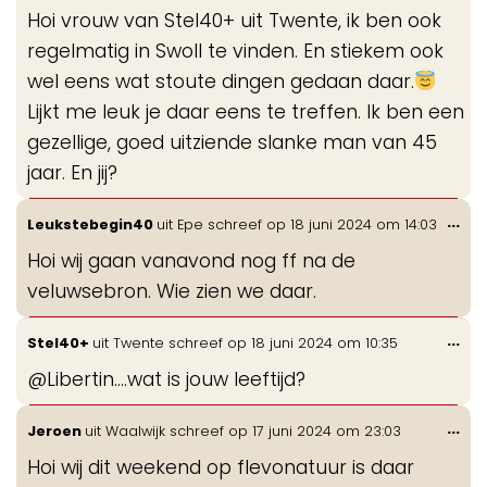
de
Hoi vrouw van Stel40+ uit Twente, ik ben ook
me
regelmatig in Swoll te vinden. En stiekem ook
wel eens wat stoute dingen gedaan daar.
Lijkt me leuk je daar eens te treffen. Ik ben een
gezellige, goed uitziende slanke man van 45
jaar. En jij?
Wis
...
Leukstebegin40
uit
Epe
schreef op
18 juni 2024
om
14:03
de
Hoi wij gaan vanavond nog ff na de
me
veluwsebron. Wie zien we daar.
Wis
...
Stel40+
uit
Twente
schreef op
18 juni 2024
om
10:35
de
@Libertin....wat is jouw leeftijd?
me
Wis
...
Jeroen
uit
Waalwijk
schreef op
17 juni 2024
om
23:03
de
Hoi wij dit weekend op flevonatuur is daar
me