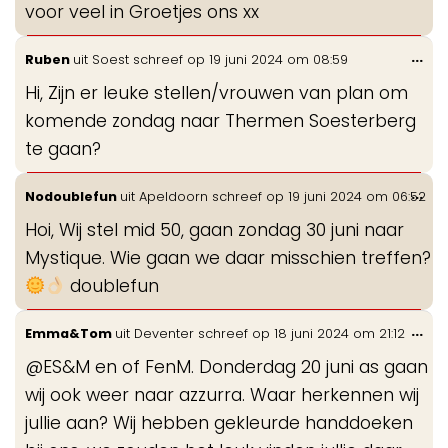
voor veel in Groetjes ons xx
Wis
...
Ruben
uit
Soest
schreef op
19 juni 2024
om
08:59
de
Hi, Zijn er leuke stellen/vrouwen van plan om
me
komende zondag naar Thermen Soesterberg
te gaan?
Wis
...
Nodoublefun
uit
Apeldoorn
schreef op
19 juni 2024
om
06:52
de
Hoi, Wij stel mid 50, gaan zondag 30 juni naar
me
Mystique. Wie gaan we daar misschien treffen?
doublefun
Wis
...
Emma&Tom
uit
Deventer
schreef op
18 juni 2024
om
21:12
de
@ES&M en of FenM. Donderdag 20 juni as gaan
me
wij ook weer naar azzurra. Waar herkennen wij
jullie aan? Wij hebben gekleurde handdoeken