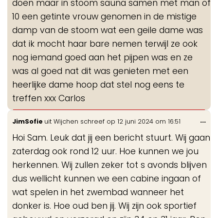
doen maar in stoom sauna samen met man of
10 een getinte vrouw genomen in de mistige
damp van de stoom wat een geile dame was
dat ik mocht haar bare nemen terwijl ze ook
nog iemand goed aan het pijpen was en ze
was al goed nat dit was genieten met een
heerlijke dame hoop dat stel nog eens te
treffen xxx Carlos
Wis
...
JimSofie
uit
Wijchen
schreef op
12 juni 2024
om
16:51
de
Hoi Sam. Leuk dat jij een bericht stuurt. Wij gaan
me
zaterdag ook rond 12 uur. Hoe kunnen we jou
herkennen. Wij zullen zeker tot s avonds blijven
dus wellicht kunnen we een cabine ingaan of
wat spelen in het zwembad wanneer het
donker is. Hoe oud ben jij. Wij zijn ook sportief