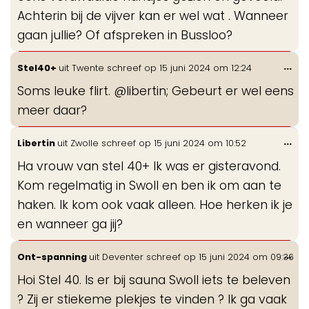
Achterin bij de vijver kan er wel wat . Wanneer
gaan jullie? Of afspreken in Bussloo?
Wis
...
Stel40+
uit
Twente
schreef op
15 juni 2024
om
12:24
de
Soms leuke flirt. @libertin; Gebeurt er wel eens
me
meer daar?
Wis
...
Libertin
uit
Zwolle
schreef op
15 juni 2024
om
10:52
de
Ha vrouw van stel 40+ Ik was er gisteravond.
me
Kom regelmatig in Swoll en ben ik om aan te
haken. Ik kom ook vaak alleen. Hoe herken ik je
en wanneer ga jij?
Wis
...
Ont-spanning
uit
Deventer
schreef op
15 juni 2024
om
09:36
de
Hoi Stel 40. Is er bij sauna Swoll iets te beleven
me
? Zij er stiekeme plekjes te vinden ? Ik ga vaak