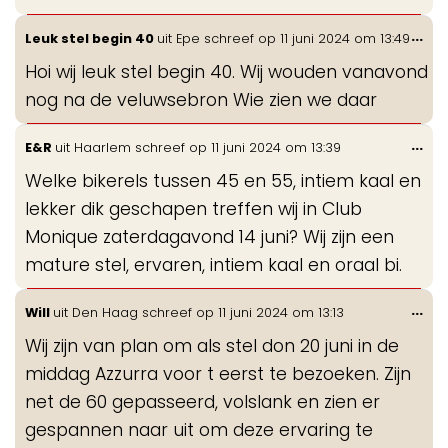
Wis
...
Leuk stel begin 40
uit
Epe
schreef op
11 juni 2024
om
13:49
de
Hoi wij leuk stel begin 40. Wij wouden vanavond
me
nog na de veluwsebron Wie zien we daar
Wis
...
E&R
uit
Haarlem
schreef op
11 juni 2024
om
13:39
de
Welke bikerels tussen 45 en 55, intiem kaal en
me
lekker dik geschapen treffen wij in Club
Monique zaterdagavond 14 juni? Wij zijn een
mature stel, ervaren, intiem kaal en oraal bi.
Wis
...
Will
uit
Den Haag
schreef op
11 juni 2024
om
13:13
de
Wij zijn van plan om als stel don 20 juni in de
me
middag Azzurra voor t eerst te bezoeken. Zijn
net de 60 gepasseerd, volslank en zien er
gespannen naar uit om deze ervaring te