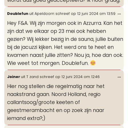
wordt dus goed geaccepteerd? Ik hoor graag.
Wis
...
Doublefun
uit
Apeldoorn
schreef op
12 juni 2024
om
13:59
de
Hey F&A. Wij zijn morgen ook in Azzurra. Kan het
me
zijn dat we elkaar op 23 mei ook hebben
gezien? Wij lekker bezig in de sauna, jullie buiten
bij de jacuzzi kijken. Het werd ons te heet en
kwamen naast jullie zitten? Nou ja, hoe dan ook.
Wie weet tot morgen. Doublefun.
Wis
...
Joiner
uit
T zand
schreef op
12 juni 2024
om
12:46
de
Hier nog stellen die regelmatig naar het
me
naakstrand gaan. Noord Holland, regio
callantsoog/groote keeten of
geestmerambacht en op zoek zijn naar
iemand extra?;)