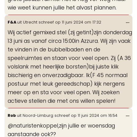
wie weet kunnen jullie het alvast plannen.
Wis
...
F&A
uit
Utrecht
schreef op
11 juni 2024
om
17:32
de
Wij actief gemixed stel (zij getint)zijn donderdag
me
13 juni as vanaf circa 15:00in Azzura. Wij zijn vaak
te vinden in de bubbelbaden en de
speelruimtes en staan voor veel open. Zij (A 36
volslank met heerlijke borsten)bij juiste klik
bischierig en onverzadigbaar. Ik(F 45 normaal
postuur met leuk gereedschap) kijk nergens
meer op en sta voor veel open. Wij zoeken
actieve stellen die met ons willen spelen!
Wis
...
Rob
uit
Noord-Limburg
schreef op
11 juni 2024
om
16:54
de
@naturistenkoppel,zijn jullie er woensdag
me
aanstaande ook??