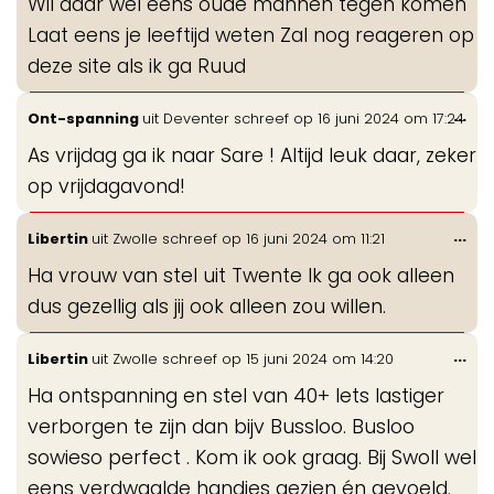
Wil daar wel eens oude mannen tegen komen
Laat eens je leeftijd weten Zal nog reageren op
deze site als ik ga Ruud
Wis
...
Ont-spanning
uit
Deventer
schreef op
16 juni 2024
om
17:24
de
As vrijdag ga ik naar Sare ! Altijd leuk daar, zeker
me
op vrijdagavond!
Wis
...
Libertin
uit
Zwolle
schreef op
16 juni 2024
om
11:21
de
Ha vrouw van stel uit Twente Ik ga ook alleen
me
dus gezellig als jij ook alleen zou willen.
Wis
...
Libertin
uit
Zwolle
schreef op
15 juni 2024
om
14:20
de
Ha ontspanning en stel van 40+ Iets lastiger
me
verborgen te zijn dan bijv Bussloo. Busloo
sowieso perfect . Kom ik ook graag. Bij Swoll wel
eens verdwaalde handjes gezien én gevoeld.