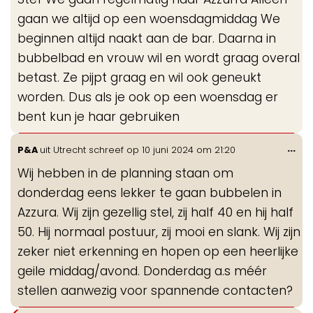
gaan we altijd op een woensdagmiddag We
beginnen altijd naakt aan de bar. Daarna in
bubbelbad en vrouw wil en wordt graag overal
betast. Ze pijpt graag en wil ook geneukt
worden. Dus als je ook op een woensdag er
bent kun je haar gebruiken
Wis
...
P&A
uit
Utrecht
schreef op
10 juni 2024
om
21:20
de
Wij hebben in de planning staan om
me
donderdag eens lekker te gaan bubbelen in
Azzura. Wij zijn gezellig stel, zij half 40 en hij half
50. Hij normaal postuur, zij mooi en slank. Wij zijn
zeker niet erkenning en hopen op een heerlijke
geile middag/avond. Donderdag a.s méér
stellen aanwezig voor spannende contacten?