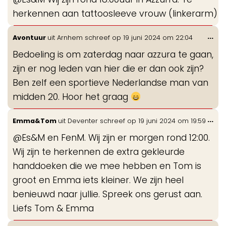
me
herkennen aan tattoosleeve vrouw (linkerarm)
Wis
...
Avontuur
uit
Arnhem
schreef op
19 juni 2024
om
22:04
de
Bedoeling is om zaterdag naar azzura te gaan,
me
zijn er nog leden van hier die er dan ook zijn?
Ben zelf een sportieve Nederlandse man van
midden 20. Hoor het graag
Wis
...
Emma&Tom
uit
Deventer
schreef op
19 juni 2024
om
19:59
de
@Es&M en FenM. Wij zijn er morgen rond 12:00.
me
Wij zijn te herkennen de extra gekleurde
handdoeken die we mee hebben en Tom is
groot en Emma iets kleiner. We zijn heel
benieuwd naar jullie. Spreek ons gerust aan.
Liefs Tom & Emma