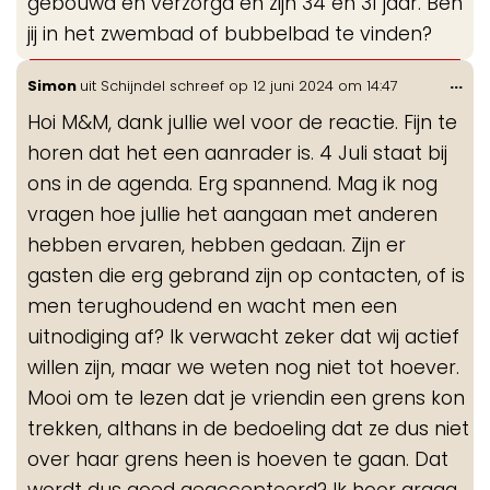
gebouwd en verzorgd en zijn 34 en 31 jaar. Ben
jij in het zwembad of bubbelbad te vinden?
Wis
...
Simon
uit
Schijndel
schreef op
12 juni 2024
om
14:47
de
Hoi M&M, dank jullie wel voor de reactie. Fijn te
me
horen dat het een aanrader is. 4 Juli staat bij
ons in de agenda. Erg spannend. Mag ik nog
vragen hoe jullie het aangaan met anderen
hebben ervaren, hebben gedaan. Zijn er
gasten die erg gebrand zijn op contacten, of is
men terughoudend en wacht men een
uitnodiging af? Ik verwacht zeker dat wij actief
willen zijn, maar we weten nog niet tot hoever.
Mooi om te lezen dat je vriendin een grens kon
trekken, althans in de bedoeling dat ze dus niet
over haar grens heen is hoeven te gaan. Dat