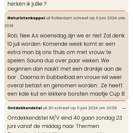
herken ik jullie ?
Wis
...
Naturistenkoppel
uit
Rotterdam
schreef op
11 juni 2024
om
de
20:16
me
Rob. Nee A.s woensdag zijn we er niet Zal denk
10 juli worden. Komende week komt er een
extra man bij ons thuis om met vrouw te
spelen. Sauna dus over paar weken. We
beginnen dan naakt met een drankje aan de
bar . Daarna in bubbelbad en vrouw wil weer
overal betast en genomen worden . Ze heeft
een kale kut en lekkere borsten maatje Cup B
Wis
...
Ontdekkendstel
uit
ZH
schreef op
11 juni 2024
om
20:09
de
Ontdekkendstel M/V eind 40 gaan zondag 23
me
juni vanaf de middag naar Thermen