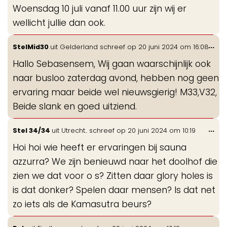
Woensdag 10 juli vanaf 11.00 uur zijn wij er
wellicht jullie dan ook.
Wis
...
StelMid30
uit
Gelderland
schreef op
20 juni 2024
om
16:08
de
Hallo Sebasensem, Wij gaan waarschijnlijk ook
me
naar busloo zaterdag avond, hebben nog geen
ervaring maar beide wel nieuwsgierig! M33,V32,
Beide slank en goed uitziend.
Wis
...
Stel 34/34
uit
Utrecht..
schreef op
20 juni 2024
om
10:19
de
Hoi hoi wie heeft er ervaringen bij sauna
me
azzurra? We zijn benieuwd naar het doolhof die
zien we dat voor o s? Zitten daar glory holes is
is dat donker? Spelen daar mensen? Is dat net
zo iets als de Kamasutra beurs?
Wis