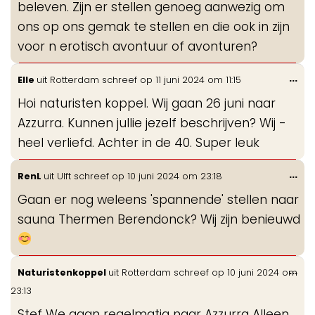
beleven. Zijn er stellen genoeg aanwezig om
ons op ons gemak te stellen en die ook in zijn
voor n erotisch avontuur of avonturen?
Wis
...
Elle
uit
Rotterdam
schreef op
11 juni 2024
om
11:15
de
Hoi naturisten koppel. Wij gaan 26 juni naar
me
Azzurra. Kunnen jullie jezelf beschrijven? Wij -
heel verliefd. Achter in de 40. Super leuk
Wis
...
RenL
uit
Ulft
schreef op
10 juni 2024
om
23:18
de
Gaan er nog weleens 'spannende' stellen naar
me
sauna Thermen Berendonck? Wij zijn benieuwd
Wis
...
Naturistenkoppel
uit
Rotterdam
schreef op
10 juni 2024
om
de
23:13
me
Stef We gaan regelmatig naar Azzurra Alleen