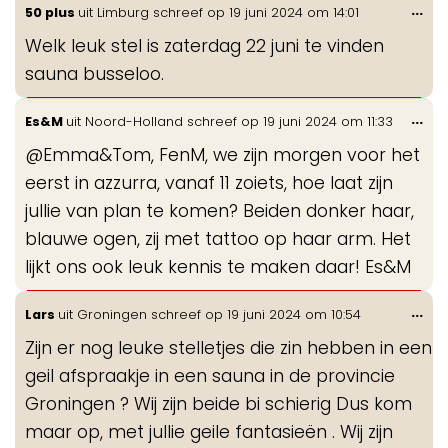
Wis
...
50 plus
uit
Limburg
schreef op
19 juni 2024
om
14:01
de
Welk leuk stel is zaterdag 22 juni te vinden
me
sauna busseloo.
Wis
...
Es&M
uit
Noord-Holland
schreef op
19 juni 2024
om
11:33
de
@Emma&Tom, FenM, we zijn morgen voor het
me
eerst in azzurra, vanaf 11 zoiets, hoe laat zijn
jullie van plan te komen? Beiden donker haar,
blauwe ogen, zij met tattoo op haar arm. Het
lijkt ons ook leuk kennis te maken daar! Es&M
Wis
...
Lars
uit
Groningen
schreef op
19 juni 2024
om
10:54
de
Zijn er nog leuke stelletjes die zin hebben in een
me
geil afspraakje in een sauna in de provincie
Groningen ? Wij zijn beide bi schierig Dus kom
maar op, met jullie geile fantasieën . Wij zijn