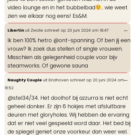
video lounge en in het bubbelbad
.. wie weet
zien we elkaar nog eens! Es&M.
Wis
...
Libertin
uit
Zwolle
schreef op
20 juni 2024
om
18:47
de
Ik ben 100% hetro @ont-spanning. Of ben jij een
me
vrouw? Ik zoek dus stellen of single vrouwen.
Misschien als gelegenheid couple voor bijv
steamworks. Of gewone sauna
Wis
...
Naughty Couple
uit
Eindhoven
schreef op
20 juni 2024
om
de
16:52
me
@stel34/34. Het doolhof bij azzurra is niet echt
geheel donker. Er zijn 6 hokjes met afsluitbare
deuren met gloryholes. Wij hebben de ervaring
dat er niet veel gespeeld word daar. Het bed bij
de spiegel geniet onze voorkeur dan weer wel.