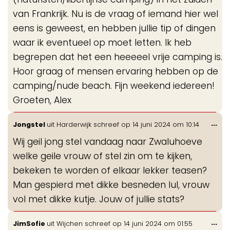
van Frankrijk. Nu is de vraag of iemand hier wel
eens is geweest, en hebben jullie tip of dingen
waar ik eventueel op moet letten. Ik heb
begrepen dat het een heeeeel vrije camping is.
Hoor graag of mensen ervaring hebben op de
camping/nude beach. Fijn weekend iedereen!
Groeten, Alex
Wis
...
Jongstel
uit
Harderwijk
schreef op
14 juni 2024
om
10:14
de
Wij geil jong stel vandaag naar Zwaluhoeve
me
welke geile vrouw of stel zin om te kijken,
bekeken te worden of elkaar lekker teasen?
Man gespierd met dikke besneden lul, vrouw
vol met dikke kutje. Jouw of jullie stats?
Wis
...
JimSofie
uit
Wijchen
schreef op
14 juni 2024
om
01:55