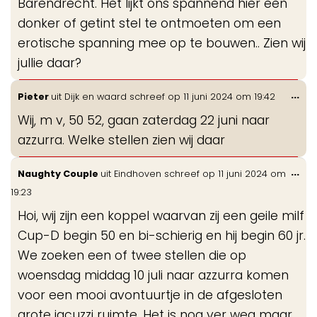
Barendrecht. Het lijkt ons spannend hier een
donker of getint stel te ontmoeten om een
erotische spanning mee op te bouwen.. Zien wij
jullie daar?
Wis
...
Pieter
uit
Dijk en waard
schreef op
11 juni 2024
om
19:42
de
Wij, m v, 50 52, gaan zaterdag 22 juni naar
me
azzurra. Welke stellen zien wij daar
Wis
...
Naughty Couple
uit
Eindhoven
schreef op
11 juni 2024
om
de
19:23
me
Hoi, wij zijn een koppel waarvan zij een geile milf
Cup-D begin 50 en bi-schierig en hij begin 60 jr.
We zoeken een of twee stellen die op
woensdag middag 10 juli naar azzurra komen
voor een mooi avontuurtje in de afgesloten
grote jacuzzi ruimte. Het is nog ver weg maar