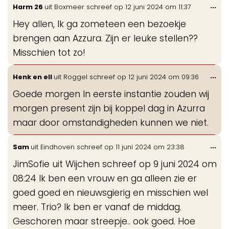
Wis
...
Harm 26
uit
Boxmeer
schreef op
12 juni 2024
om
11:37
de
Hey allen, Ik ga zometeen een bezoekje
me
brengen aan Azzura. Zijn er leuke stellen??
Misschien tot zo!
Wis
...
Henk en ell
uit
Roggel
schreef op
12 juni 2024
om
09:36
de
Goede morgen In eerste instantie zouden wij
me
morgen present zijn bij koppel dag in Azurra
maar door omstandigheden kunnen we niet.
Wis
...
Sam
uit
Eindhoven
schreef op
11 juni 2024
om
23:38
de
JimSofie uit Wijchen schreef op 9 juni 2024 om
me
08:24 Ik ben een vrouw en ga alleen zie er
goed goed en nieuwsgierig en misschien wel
meer. Trio? Ik ben er vanaf de middag.
Geschoren maar streepje.. ook goed. Hoe