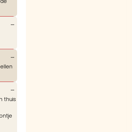
 de
metabox.
Wissel
...
deze
metabox.
Wissel
...
deze
tellen
metabox.
Wissel
...
deze
n thuis
metabox.
ontje