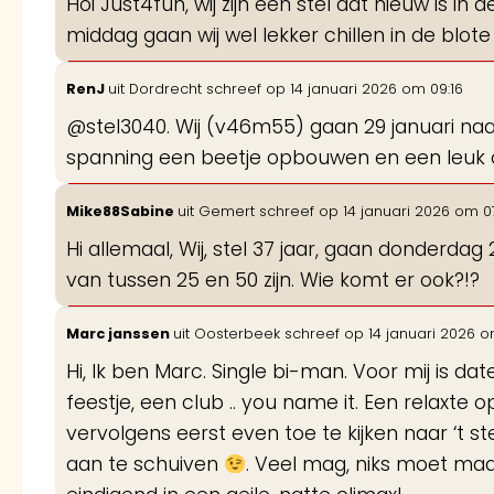
Hoi Just4fun, wij zijn een stel dat nieuw is i
middag gaan wij wel lekker chillen in de blote
RenJ
uit
Dordrecht
schreef op
14 januari 2026
om
09:16
@stel3040. Wij (v46m55) gaan 29 januari naar 
spanning een beetje opbouwen en een leuk conta
Mike88Sabine
uit
Gemert
schreef op
14 januari 2026
om
0
Hi allemaal, Wij, stel 37 jaar, gaan donderdag 2
van tussen 25 en 50 zijn. Wie komt er ook?!?
Marc janssen
uit
Oosterbeek
schreef op
14 januari 2026
o
Hi, Ik ben Marc. Single bi-man. Voor mij is da
feestje, een club .. you name it. Een relaxte 
vervolgens eerst even toe te kijken naar ‘t 
aan te schuiven
. Veel mag, niks moet maa