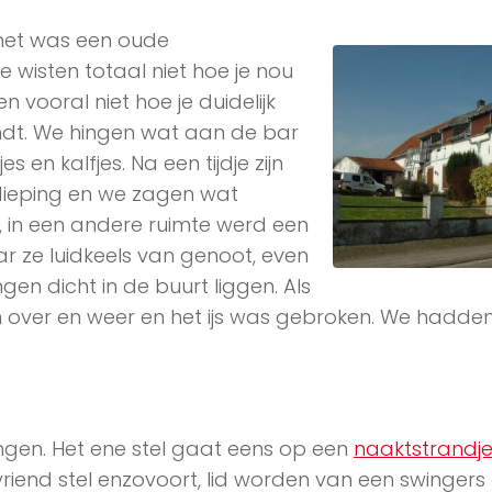
, het was een oude
wisten totaal niet hoe je nou
ooral niet hoe je duidelijk
indt. We hingen wat aan de bar
s en kalfjes. Na een tijdje zijn
dieping en we zagen wat
 in een andere ruimte werd een
ze luidkeels van genoot, even
ngen dicht in de buurt liggen. Als
 over en weer en het ijs was gebroken. We hadden
…
ngen. Het ene stel gaat eens op een
naaktstrandj
riend stel enzovoort, lid worden van een swingers