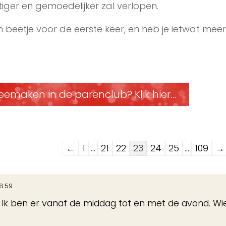
ger en gemoedelijker zal verlopen.
 beetje voor de eerste keer, en heb je ietwat meer
eemaken in de parenclub? Klik hier…
Navigatie
←
1
...
21
22
23
24
25
...
109
→
door
de
8:59
gastenboek-
. Ik ben er vanaf de middag tot en met de avond. W
lijst