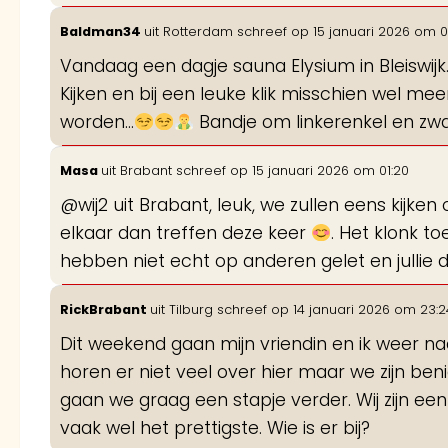
Baldman34
uit
Rotterdam
schreef op
15 januari 2026
om
0
Vandaag een dagje sauna Elysium in Bleiswijk
Kijken en bij een leuke klik misschien wel me
worden...
Bandje om linkerenkel en zwa
Masa
uit
Brabant
schreef op
15 januari 2026
om
01:20
@wij2 uit Brabant, leuk, we zullen eens kijken
elkaar dan treffen deze keer
. Het klonk t
hebben niet echt op anderen gelet en jullie 
RickBrabant
uit
Tilburg
schreef op
14 januari 2026
om
23:2
Dit weekend gaan mijn vriendin en ik weer na
horen er niet veel over hier maar we zijn ben
gaan we graag een stapje verder. Wij zijn een f
vaak wel het prettigste. Wie is er bij?