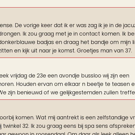
ense. De vorige keer dat ik er was zag ik je in de jacuz
ongen. Ik zou graag met je in contact komen. Ik be
onkerblauwe badjas en draag het bandje om mijn li
zitten en kijk uit naar je komst. Groetjes man van 37.
 week vrijdag de 23e een avondje bussloo wij zijn een
horen. Houden ervan om elkaar n beetje te teasen 
 We zijn benieuwd of we gelijkgestemden zullen treffe
 voorbij komen. Wat mij aantrekt is een zelfstandige 
ij twinkel 32. Ik zou graag eens bij spa sens afsprek
aar gewoon in roosendaal. Om daar als leek alleen h