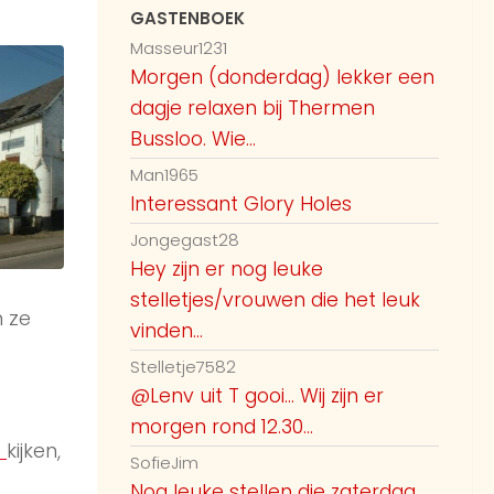
GASTENBOEK
Masseur1231
Morgen (donderdag) lekker een
dagje relaxen bij Thermen
Bussloo. Wie...
Man1965
Interessant Glory Holes
Jongegast28
Hey zijn er nog leuke
stelletjes/vrouwen die het leuk
 ze
vinden...
Stelletje7582
@Lenv uit T gooi... Wij zijn er
morgen rond 12.30...
e
kijken,
SofieJim
Nog leuke stellen die zaterdag