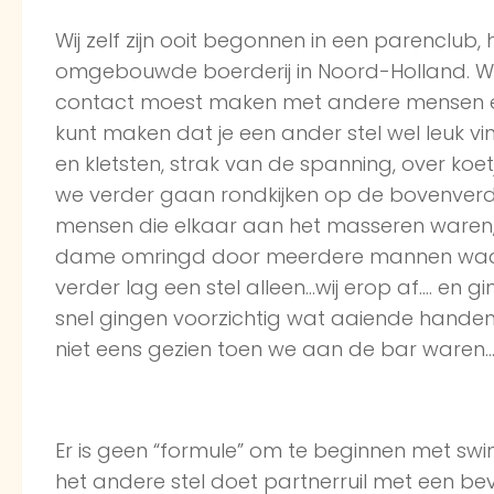
Wij zelf zijn ooit begonnen in een parenclub
omgebouwde boerderij in Noord-Holland. We 
contact moest maken met andere mensen en v
kunt maken dat je een ander stel wel leuk v
en kletsten, strak van de spanning, over koetje
we verder gaan rondkijken op de bovenver
mensen die elkaar aan het masseren waren,
dame omringd door meerdere mannen waar 
verder lag een stel alleen…wij erop af…. en gi
snel gingen voorzichtig wat aaiende handen
niet eens gezien toen we aan de bar waren
Er is geen “formule” om te beginnen met swi
het andere stel doet partnerruil met een bev