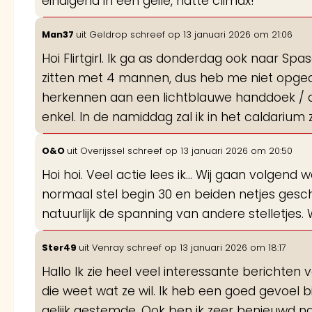
eindigend in een geile, natte climax!
Man37
uit
Geldrop
schreef op
13 januari 2026
om
21:06
Hoi Flirtgirl. Ik ga as donderdag ook naar Spas
zitten met 4 mannen, dus heb me niet opgedr
herkennen aan een lichtblauwe handdoek / d
enkel. In de namiddag zal ik in het caldarium 
O&O
uit
Overijssel
schreef op
13 januari 2026
om
20:50
Hoi hoi. Veel actie lees ik... Wij gaan volgend
normaal stel begin 30 en beiden netjes gesc
natuurlijk de spanning van andere stelletjes.
Ster49
uit
Venray
schreef op
13 januari 2026
om
18:17
Hallo Ik zie heel veel interessante berichten
die weet wat ze wil. Ik heb een goed gevoel b
gelijk gestemde. Ook ben ik zeer benieuwd n