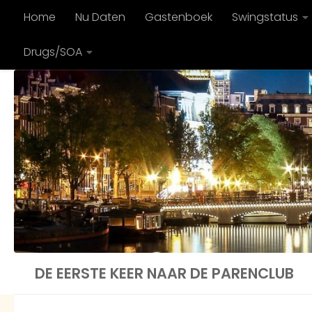
Home
Nu Daten
Gastenboek
Swingstatus
Doorgaan naar inhoud
Drugs/SOA
DE EERSTE KEER NAAR DE PARENCLUB