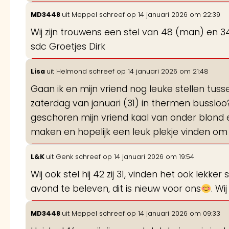
MD3448
uit
Meppel
schreef op
14 januari 2026
om
22:39
Wij zijn trouwens een stel van 48 (man) en 34 
sdc Groetjes Dirk
Lisa
uit
Helmond
schreef op
14 januari 2026
om
21:48
Gaan ik en mijn vriend nog leuke stellen tu
zaterdag van januari (31) in thermen bussloo
geschoren mijn vriend kaal van onder blond 
maken en hopelijk een leuk plekje vinden om l
L&K
uit
Genk
schreef op
14 januari 2026
om
19:54
Wij ook stel hij 42 zij 31, vinden het ook lek
avond te beleven, dit is nieuw voor ons
. W
MD3448
uit
Meppel
schreef op
14 januari 2026
om
09:33