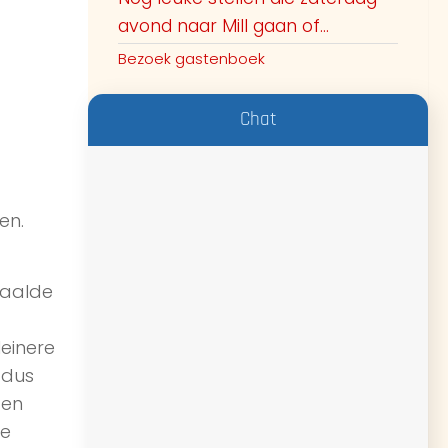
avond naar Mill gaan of...
Bezoek gastenboek
Chat
en.
paalde
leinere
 dus
ten
je