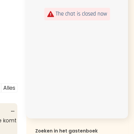
The chat is closed now
Alles
Wissel
...
deze
ie komt
metabox.
Zoeken in het gastenboek