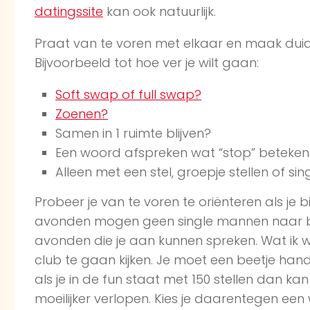
datingssite
kan ook natuurlijk.
Praat van te voren met elkaar en maak duide
Bijvoorbeeld tot hoe ver je wilt gaan:
Soft swap of full swap?
Zoenen?
Samen in 1 ruimte blijven?
Een woord afspreken wat “stop” betekent 
Alleen met een stel, groepje stellen of s
Probeer je van te voren te oriënteren als j
avonden mogen geen single mannen naar bi
avonden die je aan kunnen spreken. Wat ik we
club te gaan kijken. Je moet een beetje hand
als je in de fun staat met 150 stellen dan 
moeilijker verlopen. Kies je daarentegen een 