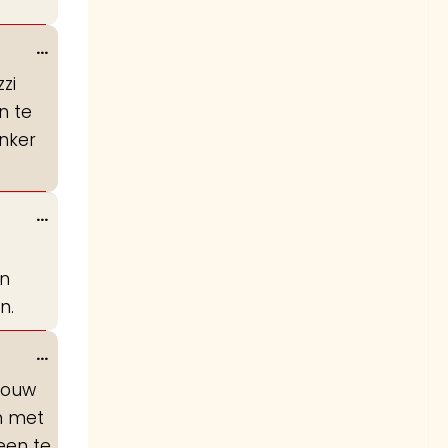
Wissel
...
deze
zi
metabox.
n te
nker
Wissel
...
deze
metabox.
en
n.
Wissel
...
deze
vrouw
metabox.
en met
een te