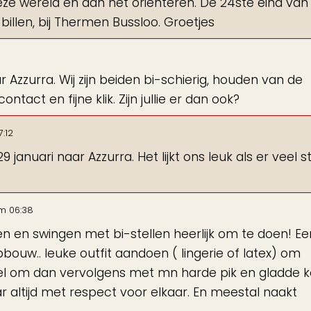
n deze wereld en aan het oriënteren. De 24ste eind van
 billen, bij Thermen Bussloo. Groetjes
Azzurra. Wij zijn beiden bi-schierig, houden van de
ct en fijne klik. Zijn jullie er dan ook?
7:12
9 januari naar Azzurra. Het lijkt ons leuk als er veel s
m
06:38
ten en swingen met bi-stellen heerlijk om te doen! Ee
opbouw.. leuke outfit aandoen ( lingerie of latex) om
stel om dan vervolgens met mn harde pik en gladde k
r altijd met respect voor elkaar. En meestal naakt