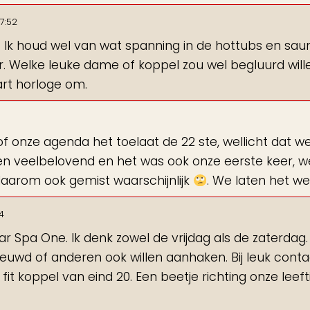
7:52
. Ik houd wel van wat spanning in de hottubs en saun
er. Welke leuke dame of koppel zou wel begluurd will
rt horloge om.
 of onze agenda het toelaat de 22 ste, wellicht dat w
oen veelbelovend en het was ook onze eerste keer, w
daarom ook gemist waarschijnlijk
. We laten het we
4
ar Spa One. Ik denk zowel de vrijdag als de zaterdag
ieuwd of anderen ook willen aanhaken. Bij leuk conta
it koppel van eind 20. Een beetje richting onze leefti