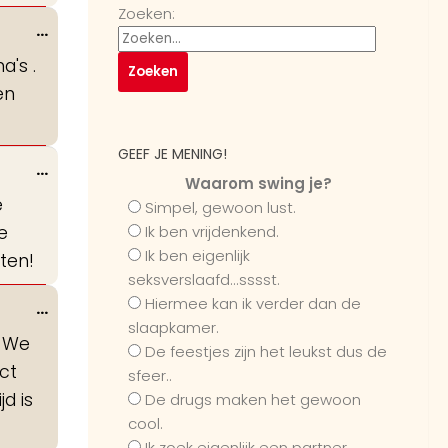
Zoeken:
Wissel
...
deze
a's .
metabox.
en
GEEF JE MENING!
Wissel
...
Waarom swing je?
deze
e
Simpel, gewoon lust.
metabox.
e
Ik ben vrijdenkend.
Ik ben eigenlijk
ten!
seksverslaafd...sssst.
Hiermee kan ik verder dan de
Wissel
...
slaapkamer.
deze
. We
De feestjes zijn het leukst dus de
metabox.
ct
sfeer..
jd is
De drugs maken het gewoon
cool.
Ik zoek eigenlijk een partner...