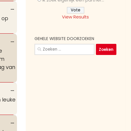
Wissel
...
deze
View Results
t op
metabox.
GEHELE WEBSITE DOORZOEKEN
Wissel
...
Zoeken
deze
e
naar:
metabox.
em
ag van
Wissel
...
deze
m leuke
metabox.
Wissel
...
deze