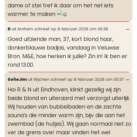
dame of stel tref ik daar om het net iets
warmer te maken
Wis
...
D
uit
Arnhem
schreef op
8 februari 2026
om
06:38
de
Goed uitziende man, 37, kort blond haar,
me
donkerblauwe badjas, vandaag in Veluwse
Bron. M&E, hoe herken ik jullie? Zin in! Ik ben er
rond 13.00.
Wis
...
SofieJim
uit
Wijchen
schreef op
8 februari 2026
om
00:37
de
Hoi R & N uit Eindhoven, klinkt gezellig wij zijn
me
beide blond en uiteraard met verzorgd uiterlijk.
Wij houden van bubbelbaden en de zachte
sauna’s die minder warm zijn, bijv die aan het
zwembad (de hutjes). Wij gaan normaal niet zo
ver de grens over maar vinden het wel