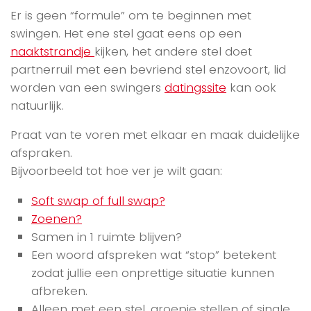
Er is geen “formule” om te beginnen met
swingen. Het ene stel gaat eens op een
naaktstrandje
kijken, het andere stel doet
partnerruil met een bevriend stel enzovoort, lid
worden van een swingers
datingssite
kan ook
natuurlijk.
Praat van te voren met elkaar en maak duidelijke
afspraken.
Bijvoorbeeld tot hoe ver je wilt gaan:
Soft swap of full swap?
Zoenen?
Samen in 1 ruimte blijven?
Een woord afspreken wat “stop” betekent
zodat jullie een onprettige situatie kunnen
afbreken.
Alleen met een stel, groepje stellen of single