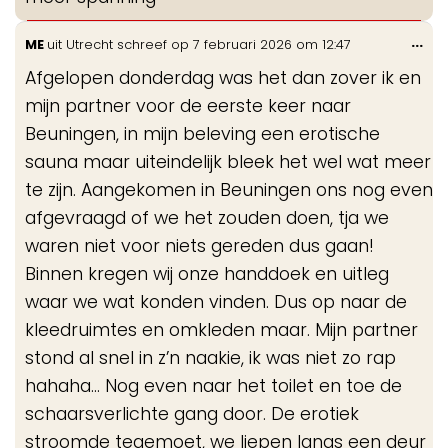
Wis
...
ME
uit
Utrecht
schreef op
7 februari 2026
om
12:47
de
Afgelopen donderdag was het dan zover ik en
me
mijn partner voor de eerste keer naar
Beuningen, in mijn beleving een erotische
sauna maar uiteindelijk bleek het wel wat meer
te zijn. Aangekomen in Beuningen ons nog even
afgevraagd of we het zouden doen, tja we
waren niet voor niets gereden dus gaan!
Binnen kregen wij onze handdoek en uitleg
waar we wat konden vinden. Dus op naar de
kleedruimtes en omkleden maar. Mijn partner
stond al snel in z’n naakie, ik was niet zo rap
hahaha… Nog even naar het toilet en toe de
schaarsverlichte gang door. De erotiek
stroomde tegemoet, we liepen langs een deur