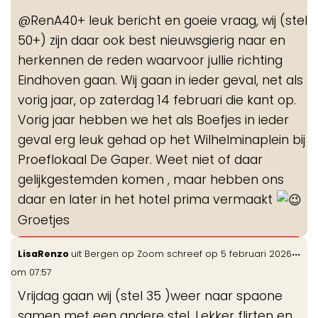
me
@RenA40+ leuk bericht en goeie vraag, wij (stel
50+) zijn daar ook best nieuwsgierig naar en
herkennen de reden waarvoor jullie richting
Eindhoven gaan. Wij gaan in ieder geval, net als
vorig jaar, op zaterdag 14 februari die kant op.
Vorig jaar hebben we het als Boefjes in ieder
geval erg leuk gehad op het Wilhelminaplein bij
Proeflokaal De Gaper. Weet niet of daar
gelijkgestemden komen , maar hebben ons
daar en later in het hotel prima vermaakt
Groetjes
Wis
...
LisaRenzo
uit
Bergen op Zoom
schreef op
5 februari 2026
de
om
07:57
me
Vrijdag gaan wij (stel 35 )weer naar spaone
samen met een andere stel. Lekker flirten en