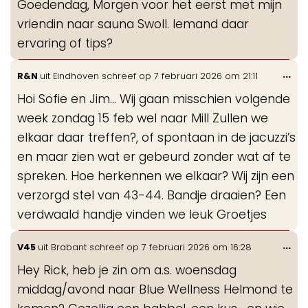
Goedendag, Morgen voor het eerst met mijn
me
vriendin naar sauna Swoll. Iemand daar
ervaring of tips?
Wis
...
R&N
uit
Eindhoven
schreef op
7 februari 2026
om
21:11
de
Hoi Sofie en Jim… Wij gaan misschien volgende
me
week zondag 15 feb wel naar Mill Zullen we
elkaar daar treffen?, of spontaan in de jacuzzi’s
en maar zien wat er gebeurd zonder wat af te
spreken. Hoe herkennen we elkaar? Wij zijn een
verzorgd stel van 43-44. Bandje draaien? Een
verdwaald handje vinden we leuk Groetjes
Wis
...
V45
uit
Brabant
schreef op
7 februari 2026
om
16:28
de
Hey Rick, heb je zin om a.s. woensdag
me
middag/avond naar Blue Wellness Helmond te