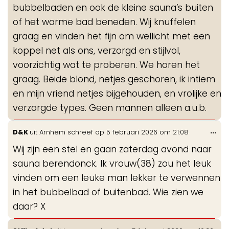
bubbelbaden en ook de kleine sauna’s buiten
of het warme bad beneden. Wij knuffelen
graag en vinden het fijn om wellicht met een
koppel net als ons, verzorgd en stijlvol,
voorzichtig wat te proberen. We horen het
graag. Beide blond, netjes geschoren, ik intiem
en mijn vriend netjes bijgehouden, en vrolijke en
verzorgde types. Geen mannen alleen a.u.b.
Wis
...
D&K
uit
Arnhem
schreef op
5 februari 2026
om
21:08
de
Wij zijn een stel en gaan zaterdag avond naar
me
sauna berendonck. Ik vrouw(38) zou het leuk
vinden om een leuke man lekker te verwennen
in het bubbelbad of buitenbad. Wie zien we
daar? X
Wis