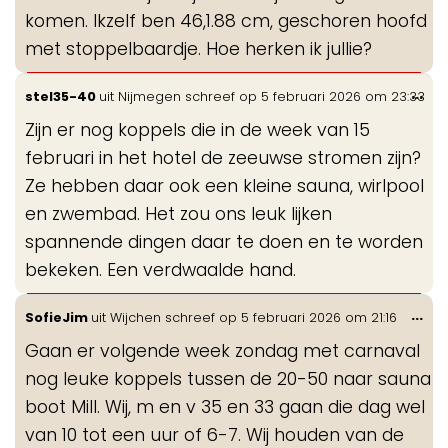
komen. Ikzelf ben 46,1.88 cm, geschoren hoofd
met stoppelbaardje. Hoe herken ik jullie?
Wis
...
stel35-40
uit
Nijmegen
schreef op
5 februari 2026
om
23:33
de
Zijn er nog koppels die in de week van 15
me
februari in het hotel de zeeuwse stromen zijn?
Ze hebben daar ook een kleine sauna, wirlpool
en zwembad. Het zou ons leuk lijken
spannende dingen daar te doen en te worden
bekeken. Een verdwaalde hand.
Wis
...
SofieJim
uit
Wijchen
schreef op
5 februari 2026
om
21:16
de
Gaan er volgende week zondag met carnaval
me
nog leuke koppels tussen de 20-50 naar sauna
boot Mill. Wij, m en v 35 en 33 gaan die dag wel
van 10 tot een uur of 6-7. Wij houden van de