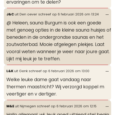
ervaringen om te delen?
Wis
...
J&C
uit
Den oever
schreef op
6 februari 2026
om
13:24
de
@ Heleen, sauna Burgum is ook een goede
me
met genoeg opties in de kleine sauna huisjes of
beneden in de ondergrondse saunas en het
zoutwaterbad. Mooie afgelegen plekjes. Laat
vooral weten wanneer je weer naar joure gaat.
Lijkt mij leuk je te treffen.
Wis
...
L&K
uit
Genk
schreef op
6 februari 2026
om
13:00
de
Welke leuke dame gaat vandaag naar
me
thermen maastricht? Wij verzorgd koppel m
veertiger en v dertiger.
Wis
...
M&E
uit
Nijmegen
schreef op
6 februari 2026
om
12:15
de
Hallo allemaal, wij, leuk goed uitziend stel begin