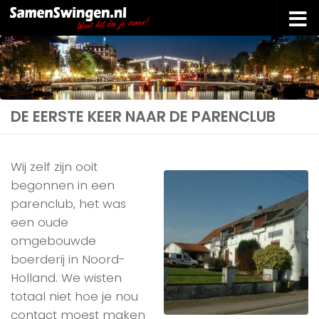
Doorgaan naar inhoud
DE EERSTE KEER NAAR DE PARENCLUB
Wij zelf zijn ooit
begonnen in een
parenclub, het was
een oude
omgebouwde
boerderij in Noord-
Holland. We wisten
totaal niet hoe je nou
contact moest maken