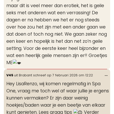
maar dit is veel meer dan erotiek, het is geile
seks met anderen wat een verrassing! De
dagen er na hebben we het er nog steeds
over hoe zou het zijn met een ander gaan we
dat doen of toch nog niet. We gaan zeker nog
een keer en hopelijk is het dan net zo’n geile
setting. Voor de eerste keer heel bijzonder en
wat een heerlijk geile mensen zijn er!! Groetjes
ME
Wis
...
V45
uit
Brabant
schreef op
7 februari 2026
om
12:22
de
Hey LisaRenzo, wij komen regelmatig in Spa
me
One, vraag me toch wel af waar jullie je ergens
kunnen vermaken? Er zijn daar weinig
hoekjes/baden waar je een beetje van elkaar
kunt genieten. Lees graag tips
Verder