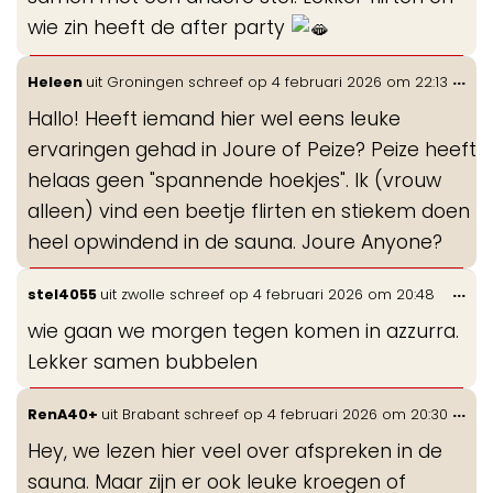
wie zin heeft de after party
Wis
...
Heleen
uit
Groningen
schreef op
4 februari 2026
om
22:13
de
Hallo! Heeft iemand hier wel eens leuke
me
ervaringen gehad in Joure of Peize? Peize heeft
helaas geen "spannende hoekjes". Ik (vrouw
alleen) vind een beetje flirten en stiekem doen
heel opwindend in de sauna. Joure Anyone?
Wis
...
stel4055
uit
zwolle
schreef op
4 februari 2026
om
20:48
de
wie gaan we morgen tegen komen in azzurra.
me
Lekker samen bubbelen
Wis
...
RenA40+
uit
Brabant
schreef op
4 februari 2026
om
20:30
de
Hey, we lezen hier veel over afspreken in de
me
sauna. Maar zijn er ook leuke kroegen of