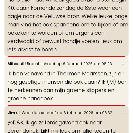
me
40, gaan komende zondag de 8ste weer een
dagje naar de Veluwse bron. Welke leuke jonge
man vind het ook spannend om te kijken of om
bekeken te worden of om ergens een
verdwaald of bewust handje voelen Leuk om
iets alvast te horen..
Wis
...
Milee
uit
Utrecht
schreef op
6 februari 2026
om
08:23
de
Ik ben vanavond in Thermen Maarssen, zijn er
me
nog gezellige mensen die ook gaan? Ik (M) ben
te herkennen aan mijn groene slippers en
groene handdoek
Wis
...
Jim
uit
Woerden
schreef op
6 februari 2026
om
06:32
de
@D&K, ik ga zaterdagavond ook naar
me
Berendonck. Lijkt mij leuk om jullie tegen te