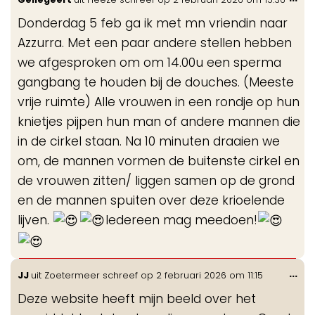
de
Donderdag 5 feb ga ik met mn vriendin naar
me
Azzurra. Met een paar andere stellen hebben
we afgesproken om om 14.00u een sperma
gangbang te houden bij de douches. (Meeste
vrije ruimte) Alle vrouwen in een rondje op hun
knietjes pijpen hun man of andere mannen die
in de cirkel staan. Na 10 minuten draaien we
om, de mannen vormen de buitenste cirkel en
de vrouwen zitten/ liggen samen op de grond
en de mannen spuiten over deze krioelende
lijven.
Iedereen mag meedoen!
Wis
...
JJ
uit
Zoetermeer
schreef op
2 februari 2026
om
11:15
de
Deze website heeft mijn beeld over het
me