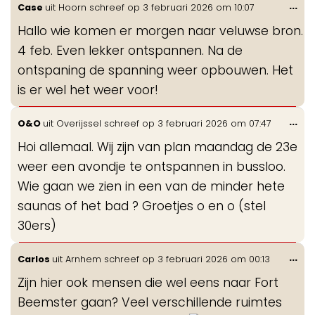
Wis
...
Case
uit
Hoorn
schreef op
3 februari 2026
om
10:07
de
Hallo wie komen er morgen naar veluwse bron.
me
4 feb. Even lekker ontspannen. Na de
ontspaning de spanning weer opbouwen. Het
is er wel het weer voor!
Wis
...
O&O
uit
Overijssel
schreef op
3 februari 2026
om
07:47
de
Hoi allemaal. Wij zijn van plan maandag de 23e
me
weer een avondje te ontspannen in bussloo.
Wie gaan we zien in een van de minder hete
saunas of het bad ? Groetjes o en o (stel
30ers)
Wis
...
Carlos
uit
Arnhem
schreef op
3 februari 2026
om
00:13
de
Zijn hier ook mensen die wel eens naar Fort
me
Beemster gaan? Veel verschillende ruimtes