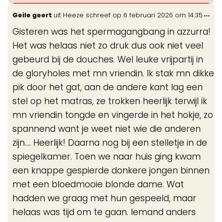
Wis
...
Geile geert
uit
Heeze
schreef op
6 februari 2026
om
14:35
de
Gisteren was het spermagangbang in azzurra!
me
Het was helaas niet zo druk dus ook niet veel
gebeurd bij de douches. Wel leuke vrijpartij in
de gloryholes met mn vriendin. Ik stak mn dikke
pik door het gat, aan de andere kant lag een
stel op het matras, ze trokken heerlijk terwijl ik
mn vriendin tongde en vingerde in het hokje, zo
spannend want je weet niet wie die anderen
zijn.... Heerlijk! Daarna nog bij een stelletje in de
spiegelkamer. Toen we naar huis ging kwam
een knappe gespierde donkere jongen binnen
met een bloedmooie blonde dame. Wat
hadden we graag met hun gespeeld, maar
helaas was tijd om te gaan. Iemand anders