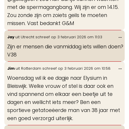
me
met de spermagangbang. Wij zijn er om 14.15.
Zou zonde zijn om zoiets geils te moeten
missen. Vast bedankt G&M
Wis
...
Jay
uit
Utrecht
schreef op
3 februari 2026
om
11:03
de
Zijn er mensen die vanmiddag iets willen doen?
me
V38
Wis
...
Jim
uit
Rotterdam
schreef op
3 februari 2026
om
10:58
de
Woensdag wil ik ee dagje naar Elysium in
me
Bleiswijk. Welke vrouw of stel is daar ook en
vind spannend om elkaar een beetje uit te
dagen en wellicht iets meer? Ben een
sportieve getatoeëerde man van 38 jaar met
een goed verzorgd uiterlijk.