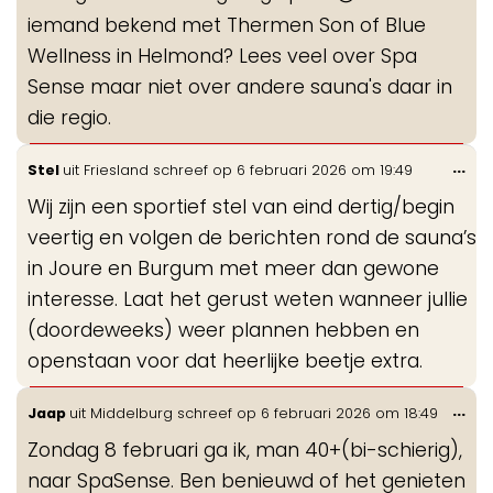
iemand bekend met Thermen Son of Blue
Wellness in Helmond? Lees veel over Spa
Sense maar niet over andere sauna's daar in
die regio.
Wis
...
Stel
uit
Friesland
schreef op
6 februari 2026
om
19:49
de
Wij zijn een sportief stel van eind dertig/begin
me
veertig en volgen de berichten rond de sauna’s
in Joure en Burgum met meer dan gewone
interesse. Laat het gerust weten wanneer jullie
(doordeweeks) weer plannen hebben en
openstaan voor dat heerlijke beetje extra.
Wis
...
Jaap
uit
Middelburg
schreef op
6 februari 2026
om
18:49
de
Zondag 8 februari ga ik, man 40+(bi-schierig),
me
naar SpaSense. Ben benieuwd of het genieten