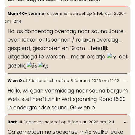
Wis
...
Mam 40+ Lemmer
uit
Lemmer
schreef op
8 februari 2026
de
om
12:44
me
Hoi as donderdag overdag naar sauna Joure…
even lekker ontspannen / relaxen overdag ..
gespierd, geschoren en 19 cm … heerlijk
uitgedaagd te worden … maar praatje
ook
gezellig
Wis
...
W en O
uit
Friesland
schreef op
8 februari 2026
om
12:42
de
Hallo, wij gaan vanmiddag naar sauna bergum.
me
Welk stel heeft zin in wat spanning. Rond 16.00
in ondergrondse sauna. Gr w en o
Wis
...
Bart
uit
Eindhoven
schreef op
8 februari 2026
om
12:11
de
Ga zometeen na spasense m45 welke leuke
me