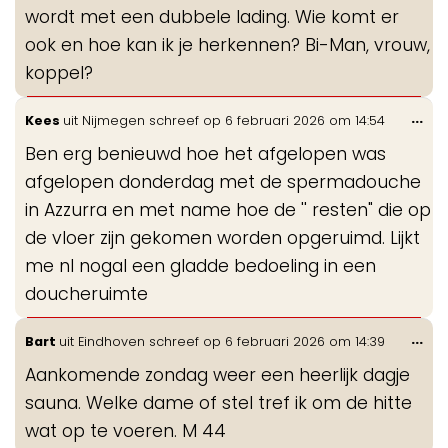
wordt met een dubbele lading. Wie komt er
ook en hoe kan ik je herkennen? Bi-Man, vrouw,
koppel?
Wis
...
Kees
uit
Nijmegen
schreef op
6 februari 2026
om
14:54
de
Ben erg benieuwd hoe het afgelopen was
me
afgelopen donderdag met de spermadouche
in Azzurra en met name hoe de '' resten" die op
de vloer zijn gekomen worden opgeruimd. Lijkt
me nl nogal een gladde bedoeling in een
doucheruimte
Wis
...
Bart
uit
Eindhoven
schreef op
6 februari 2026
om
14:39
de
Aankomende zondag weer een heerlijk dagje
me
sauna. Welke dame of stel tref ik om de hitte
wat op te voeren. M 44