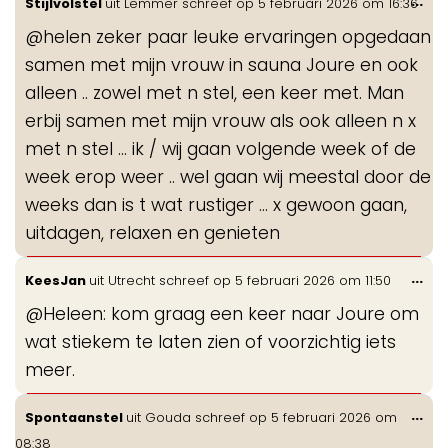
...
Stijlvolstel
uit
Lemmer
schreef op
5 februari 2026
om
16:36
de
@helen zeker paar leuke ervaringen opgedaan
me
samen met mijn vrouw in sauna Joure en ook
alleen .. zowel met n stel, een keer met. Man
erbij samen met mijn vrouw als ook alleen n x
met n stel … ik / wij gaan volgende week of de
week erop weer .. wel gaan wij meestal door de
weeks dan is t wat rustiger … x gewoon gaan,
uitdagen, relaxen en genieten
Wis
...
KeesJan
uit
Utrecht
schreef op
5 februari 2026
om
11:50
de
@Heleen: kom graag een keer naar Joure om
me
wat stiekem te laten zien of voorzichtig iets
meer.
Wis
...
Spontaanstel
uit
Gouda
schreef op
5 februari 2026
om
de
08:38