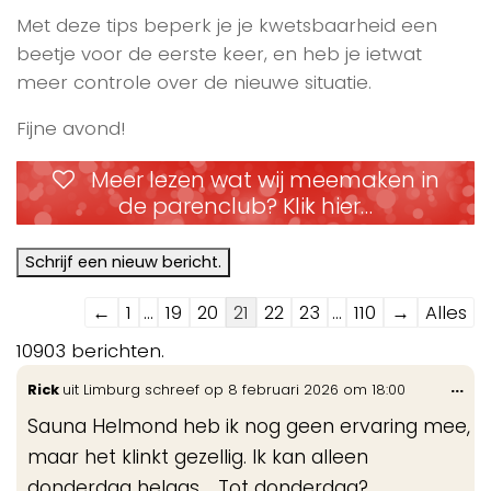
Met deze tips beperk je je kwetsbaarheid een
beetje voor de eerste keer, en heb je ietwat
meer controle over de nieuwe situatie.
Fijne avond!
Meer lezen wat wij meemaken in
de parenclub? Klik hier…
Navigatie
←
1
...
19
20
21
22
23
...
110
→
Alles
door
10903 berichten.
de
Wis
...
Rick
uit
Limburg
schreef op
8 februari 2026
om
18:00
gastenboek-
de
lijst
Sauna Helmond heb ik nog geen ervaring mee,
me
maar het klinkt gezellig. Ik kan alleen
donderdag helaas…. Tot donderdag?