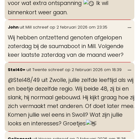
voor wat extra ontspanning
Ik wil
binnenkort weer gaan.
Wis
...
John
uit
Mill
schreef op
2 februari 2026
om
23:35
de
Wij hebben ontzettend genoten afgelopen
me
zaterdag bij de saumaboot in Mill. Volgende
keer laatste zaterdag van de maand weer?
Wis
...
Stel40+
uit
Twente
schreef op
2 februari 2026
om
18:39
de
@Stel48/49 uit Zwolle, jullie zelfde leeftijd als wij
me
en beetje dezelfde regio. Wij beide 48, zij bi en
slank, hij normaal gebouwd. Hij kijkt graag hoe zij
zich vermaakt met anderen. Of doet later mee.
Komen jullie wel eens in Swoll? Wat zijn jullie
looks en interesses? Groetjes
Wis
...
Geilegeert
uit
Heeze
schreef op
2 februari 2026
om
15:36