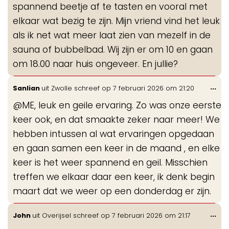
spannend beetje af te tasten en vooral met
elkaar wat bezig te zijn. Mijn vriend vind het leuk
als ik net wat meer laat zien van mezelf in de
sauna of bubbelbad. Wij zijn er om 10 en gaan
om 18.00 naar huis ongeveer. En jullie?
Wis
...
Sanlian
uit
Zwolle
schreef op
7 februari 2026
om
21:20
de
@ME, leuk en geile ervaring. Zo was onze eerste
me
keer ook, en dat smaakte zeker naar meer! We
hebben intussen al wat ervaringen opgedaan
en gaan samen een keer in de maand , en elke
keer is het weer spannend en geil. Misschien
treffen we elkaar daar een keer, ik denk begin
maart dat we weer op een donderdag er zijn.
Wis
...
John
uit
Overijsel
schreef op
7 februari 2026
om
21:17
de