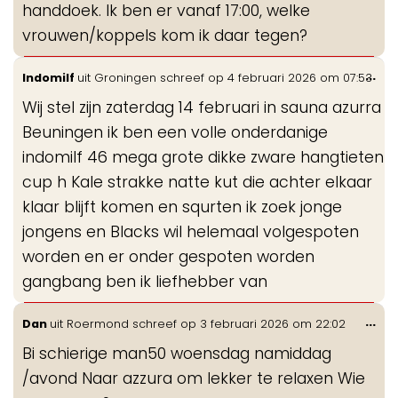
handdoek. Ik ben er vanaf 17:00, welke
vrouwen/koppels kom ik daar tegen?
Wis
...
Indomilf
uit
Groningen
schreef op
4 februari 2026
om
07:53
de
Wij stel zijn zaterdag 14 februari in sauna azurra
me
Beuningen ik ben een volle onderdanige
indomilf 46 mega grote dikke zware hangtieten
cup h Kale strakke natte kut die achter elkaar
klaar blijft komen en squrten ik zoek jonge
jongens en Blacks wil helemaal volgespoten
worden en er onder gespoten worden
gangbang ben ik liefhebber van
Wis
...
Dan
uit
Roermond
schreef op
3 februari 2026
om
22:02
de
Bi schierige man50 woensdag namiddag
me
/avond Naar azzura om lekker te relaxen Wie