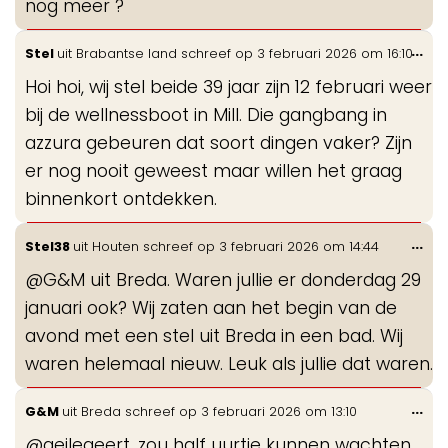
nog meer ?
Wis
...
Stel
uit
Brabantse land
schreef op
3 februari 2026
om
16:10
de
Hoi hoi, wij stel beide 39 jaar zijn 12 februari weer
me
bij de wellnessboot in Mill. Die gangbang in
azzura gebeuren dat soort dingen vaker? Zijn
er nog nooit geweest maar willen het graag
binnenkort ontdekken.
Wis
...
Stel38
uit
Houten
schreef op
3 februari 2026
om
14:44
de
@G&M uit Breda. Waren jullie er donderdag 29
me
januari ook? Wij zaten aan het begin van de
avond met een stel uit Breda in een bad. Wij
waren helemaal nieuw. Leuk als jullie dat waren.
Wis
...
G&M
uit
Breda
schreef op
3 februari 2026
om
13:10
de
@geilegeert. zou half uurtje kunnen wachten