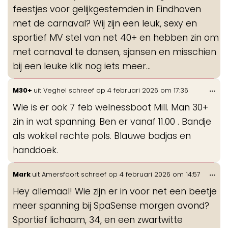
feestjes voor gelijkgestemden in Eindhoven
met de carnaval? Wij zijn een leuk, sexy en
sportief MV stel van net 40+ en hebben zin om
met carnaval te dansen, sjansen en misschien
bij een leuke klik nog iets meer…
Wis
...
M30+
uit
Veghel
schreef op
4 februari 2026
om
17:36
de
Wie is er ook 7 feb welnessboot Mill. Man 30+
me
zin in wat spanning. Ben er vanaf 11.00 . Bandje
als wokkel rechte pols. Blauwe badjas en
handdoek.
Wis
...
Mark
uit
Amersfoort
schreef op
4 februari 2026
om
14:57
de
Hey allemaal! Wie zijn er in voor net een beetje
me
meer spanning bij SpaSense morgen avond?
Sportief lichaam, 34, en een zwartwitte