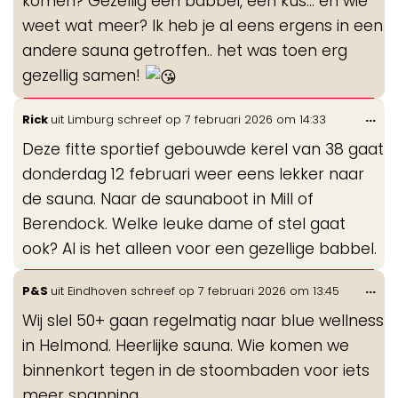
komen? Gezellig een babbel, een kus... en wie
weet wat meer? Ik heb je al eens ergens in een
andere sauna getroffen.. het was toen erg
gezellig samen!
Wis
...
Rick
uit
Limburg
schreef op
7 februari 2026
om
14:33
de
Deze fitte sportief gebouwde kerel van 38 gaat
me
donderdag 12 februari weer eens lekker naar
de sauna. Naar de saunaboot in Mill of
Berendock. Welke leuke dame of stel gaat
ook? Al is het alleen voor een gezellige babbel.
Wis
...
P&S
uit
Eindhoven
schreef op
7 februari 2026
om
13:45
de
Wij slel 50+ gaan regelmatig naar blue wellness
me
in Helmond. Heerlijke sauna. Wie komen we
binnenkort tegen in de stoombaden voor iets
meer spanning