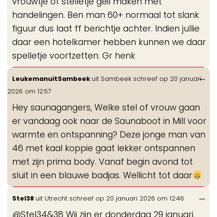
vrouwtje of stelletje geil maken met
handelingen. Ben man 60+ normaal tot slank
figuur dus laat ff berichtje achter. Indien jullie
daar een hotelkamer hebben kunnen we daar
spelletje voortzetten. Gr henk
Wis
...
LeukemanuitSambeek
uit
Sambeek
schreef op
20 januari
de
2026
om
12:57
me
Hey saunagangers, Welke stel of vrouw gaan
er vandaag ook naar de Saunaboot in Mill voor
warmte en ontspanning? Deze jonge man van
46 met kaal koppie gaat lekker ontspannen
met zijn prima body. Vanaf begin avond tot
sluit in een blauwe badjas. Wellicht tot daar
Wis
...
Stel38
uit
Utrecht
schreef op
20 januari 2026
om
12:46
de
@Stel34&38 Wij zijn er donderdag 29 januari.