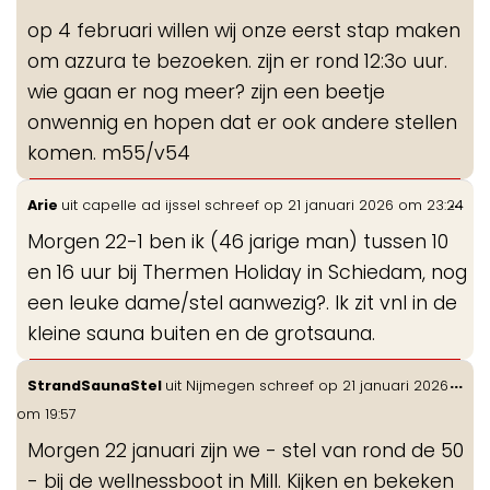
me
op 4 februari willen wij onze eerst stap maken
om azzura te bezoeken. zijn er rond 12:3o uur.
wie gaan er nog meer? zijn een beetje
onwennig en hopen dat er ook andere stellen
komen. m55/v54
Wis
...
Arie
uit
capelle ad ijssel
schreef op
21 januari 2026
om
23:24
de
Morgen 22-1 ben ik (46 jarige man) tussen 10
me
en 16 uur bij Thermen Holiday in Schiedam, nog
een leuke dame/stel aanwezig?. Ik zit vnl in de
kleine sauna buiten en de grotsauna.
Wis
...
StrandSaunaStel
uit
Nijmegen
schreef op
21 januari 2026
de
om
19:57
me
Morgen 22 januari zijn we - stel van rond de 50
- bij de wellnessboot in Mill. Kijken en bekeken