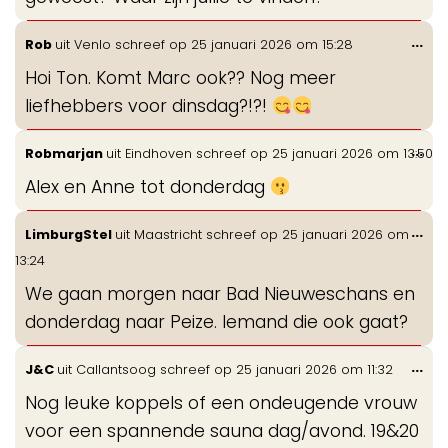
Wis
...
Rob
uit
Venlo
schreef op
25 januari 2026
om
15:28
de
Hoi Ton. Komt Marc ook?? Nog meer
me
liefhebbers voor dinsdag?!?!
Wis
...
Robmarjan
uit
Eindhoven
schreef op
25 januari 2026
om
13:50
de
Alex en Anne tot donderdag
me
Wis
...
LimburgStel
uit
Maastricht
schreef op
25 januari 2026
om
de
13:24
me
We gaan morgen naar Bad Nieuweschans en
donderdag naar Peize. Iemand die ook gaat?
Wis
...
J&C
uit
Callantsoog
schreef op
25 januari 2026
om
11:32
de
Nog leuke koppels of een ondeugende vrouw
me
voor een spannende sauna dag/avond. 19&20