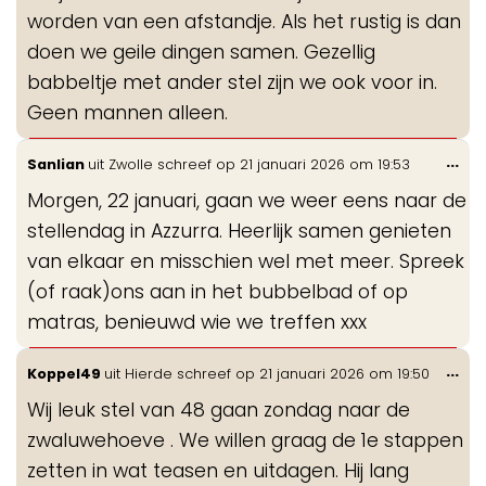
worden van een afstandje. Als het rustig is dan
doen we geile dingen samen. Gezellig
babbeltje met ander stel zijn we ook voor in.
Geen mannen alleen.
Wis
...
Sanlian
uit
Zwolle
schreef op
21 januari 2026
om
19:53
de
Morgen, 22 januari, gaan we weer eens naar de
me
stellendag in Azzurra. Heerlijk samen genieten
van elkaar en misschien wel met meer. Spreek
(of raak)ons aan in het bubbelbad of op
matras, benieuwd wie we treffen xxx
Wis
...
Koppel49
uit
Hierde
schreef op
21 januari 2026
om
19:50
de
Wij leuk stel van 48 gaan zondag naar de
me
zwaluwehoeve . We willen graag de 1e stappen
zetten in wat teasen en uitdagen. Hij lang