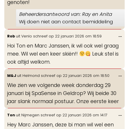
genoten!
Beheerdersantwoord van: Ray en Anita
Wij doen niet aan contact bemiddeling
Wis
...
Rob
uit
Venlo
schreef op
22 januari 2026
om
18:59
de
Hoi Ton en Marc Janssen, ik wil ook wel graag
me
mee. Wil wel een keer skiën!!
Leuk stel is
ook altijd welkom.
Wis
...
M&J
uit
Helmond
schreef op
22 januari 2026
om
18:50
de
Wie zien we volgende week donderdag 29
me
januari bij SpaSense in Geldrop? Wij beide 30
jaar slank normaal postuur. Onze eerste keer
Wis
...
Ton
uit
Nijmegen
schreef op
22 januari 2026
om
14:17
de
Hey Marc Janssen, deze bi man wil wel een
me