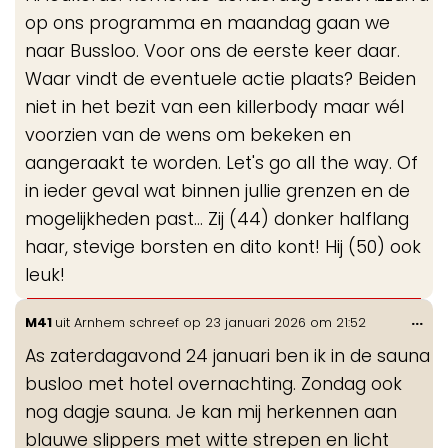
op ons programma en maandag gaan we
naar Bussloo. Voor ons de eerste keer daar.
Waar vindt de eventuele actie plaats? Beiden
niet in het bezit van een killerbody maar wél
voorzien van de wens om bekeken en
aangeraakt te worden. Let's go all the way. Of
in ieder geval wat binnen jullie grenzen en de
mogelijkheden past... Zij (44) donker halflang
haar, stevige borsten en dito kont! Hij (50) ook
leuk!
Wis
...
M41
uit
Arnhem
schreef op
23 januari 2026
om
21:52
de
As zaterdagavond 24 januari ben ik in de sauna
me
busloo met hotel overnachting. Zondag ook
nog dagje sauna. Je kan mij herkennen aan
blauwe slippers met witte strepen en licht