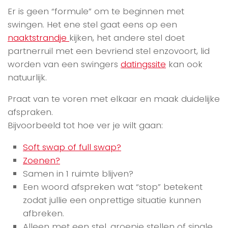
Er is geen “formule” om te beginnen met
swingen. Het ene stel gaat eens op een
naaktstrandje
kijken, het andere stel doet
partnerruil met een bevriend stel enzovoort, lid
worden van een swingers
datingssite
kan ook
natuurlijk.
Praat van te voren met elkaar en maak duidelijke
afspraken.
Bijvoorbeeld tot hoe ver je wilt gaan:
Soft swap of full swap?
Zoenen?
Samen in 1 ruimte blijven?
Een woord afspreken wat “stop” betekent
zodat jullie een onprettige situatie kunnen
afbreken.
Alleen met een stel, groepje stellen of single