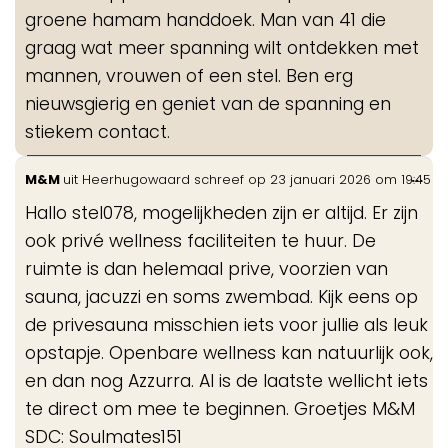
groene hamam handdoek. Man van 41 die
graag wat meer spanning wilt ontdekken met
mannen, vrouwen of een stel. Ben erg
nieuwsgierig en geniet van de spanning en
stiekem contact.
Wis
...
M&M
uit
Heerhugowaard
schreef op
23 januari 2026
om
19:45
de
Hallo stel078, mogelijkheden zijn er altijd. Er zijn
me
ook privé wellness faciliteiten te huur. De
ruimte is dan helemaal prive, voorzien van
sauna, jacuzzi en soms zwembad. Kijk eens op
de privesauna misschien iets voor jullie als leuk
opstapje. Openbare wellness kan natuurlijk ook,
en dan nog Azzurra. Al is de laatste wellicht iets
te direct om mee te beginnen. Groetjes M&M
SDC: Soulmates151