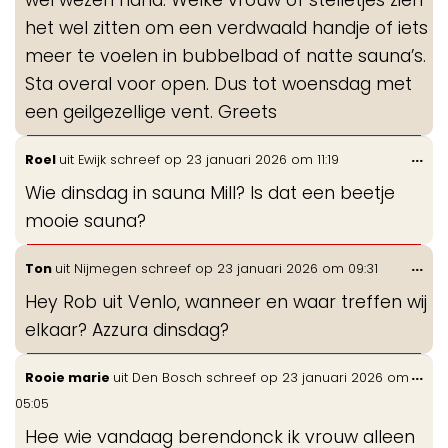
wel wezen haha. Welke vrouw of stelletjes zien
het wel zitten om een verdwaald handje of iets
meer te voelen in bubbelbad of natte sauna’s.
Sta overal voor open. Dus tot woensdag met
een geilgezellige vent. Greets
Wis
...
Roel
uit
Ewijk
schreef op
23 januari 2026
om
11:19
de
Wie dinsdag in sauna Mill? Is dat een beetje
me
mooie sauna?
Wis
...
Ton
uit
Nijmegen
schreef op
23 januari 2026
om
09:31
de
Hey Rob uit Venlo, wanneer en waar treffen wij
me
elkaar? Azzura dinsdag?
Wis
...
Rooie marie
uit
Den Bosch
schreef op
23 januari 2026
om
de
05:05
me
Hee wie vandaag berendonck ik vrouw alleen