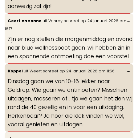
aanwezig zal zijn!
Wis
...
Geert en sanne
uit
Venray
schreef op
24 januari 2026
om
de
16:17
me
Zijn er nog stellen die morgenmiddag en avond
naar blue wellnessboot gaan .wij hebben zin in
een spannende ontmoeting doe een voorstel
Wis
...
Koppel
uit
Weert
schreef op
24 januari 2026
om
11:56
de
Dinsdag gaan we van 10-16 lekker naar
me
Geldrop. Wie gaan we ontmoeten? Misschien
uitdagen, masseren of… tja we gaan het zien wij
rond de 40 gezellig en in voor een uitdaging.
Herkenbaar? Ja hoor die klok vinden we wel,
vooral genieten en uitdagen.