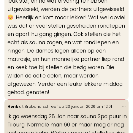
leuk stel, en na wat ervaring te hebben
uitgewisseld, werden de partners uitgewisseld
. Heerlijk en kort maar lekker! Wat wel opviel
was dat er veel stellen gescheiden rondliepen
en apart hu gang gingen. Ook stellen die het
echt als sauna zagen, en wat rondliepen en
hingen. De dames lagen alleen op een
matrasje, en hun mannelijke partner liep rond
en keek toe bij stellen die bezig waren. Die
wilden de actie delen, maar werden
afgewezen. Verder een leuke lekkere middag
gehad, genoten!
Wis
...
Henk
uit
Braband
schreef op
23 januari 2026
om
12:01
de
Ik ga woensdag 28 Jan naar sauna Spa puur in
me
Tilburg. Normale man 60 er maar mag er nog