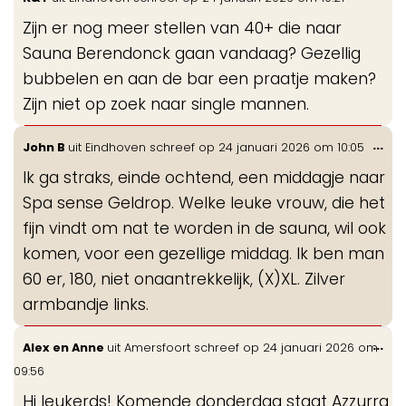
de
Zijn er nog meer stellen van 40+ die naar
me
Sauna Berendonck gaan vandaag? Gezellig
bubbelen en aan de bar een praatje maken?
Zijn niet op zoek naar single mannen.
Wis
...
John B
uit
Eindhoven
schreef op
24 januari 2026
om
10:05
de
Ik ga straks, einde ochtend, een middagje naar
me
Spa sense Geldrop. Welke leuke vrouw, die het
fijn vindt om nat te worden in de sauna, wil ook
komen, voor een gezellige middag. Ik ben man
60 er, 180, niet onaantrekkelijk, (X)XL. Zilver
armbandje links.
Wis
...
Alex en Anne
uit
Amersfoort
schreef op
24 januari 2026
om
de
09:56
me
Hi leukerds! Komende donderdag staat Azzurra