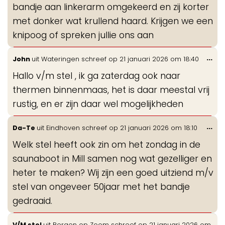
bandje aan linkerarm omgekeerd en zij korter
met donker wat krullend haard. Krijgen we een
knipoog of spreken jullie ons aan
Wis
...
John
uit
Wateringen
schreef op
21 januari 2026
om
18:40
de
Hallo v/m stel , ik ga zaterdag ook naar
me
thermen binnenmaas, het is daar meestal vrij
rustig, en er zijn daar wel mogelijkheden
Wis
...
Da-Te
uit
Eindhoven
schreef op
21 januari 2026
om
18:10
de
Welk stel heeft ook zin om het zondag in de
me
saunaboot in Mill samen nog wat gezelliger en
heter te maken? Wij zijn een goed uitziend m/v
stel van ongeveer 50jaar met het bandje
gedraaid.
Wis
...
V/M stel
uit
Bergen op Zoom
schreef op
21 januari 2026
om