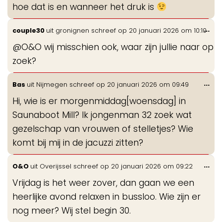
hoe dat is en wanneer het druk is
Wis
...
couple30
uit
gronignen
schreef op
20 januari 2026
om
10:10
de
@O&O wij misschien ook, waar zijn jullie naar op
me
zoek?
Wis
...
Bas
uit
Nijmegen
schreef op
20 januari 2026
om
09:49
de
Hi, wie is er morgenmiddag[woensdag] in
me
Saunaboot Mill? Ik jongenman 32 zoek wat
gezelschap van vrouwen of stelletjes? Wie
komt bij mij in de jacuzzi zitten?
Wis
...
O&O
uit
Overijssel
schreef op
20 januari 2026
om
09:22
de
Vrijdag is het weer zover, dan gaan we een
me
heerlijke avond relaxen in bussloo. Wie zijn er
nog meer? Wij stel begin 30.