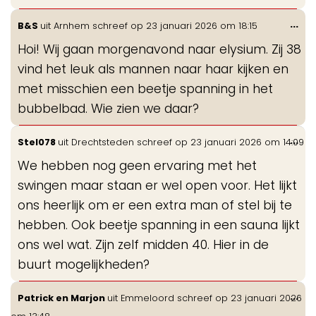
Wis
...
B&S
uit
Arnhem
schreef op
23 januari 2026
om
18:15
de
Hoi! Wij gaan morgenavond naar elysium. Zij 38
me
vind het leuk als mannen naar haar kijken en
met misschien een beetje spanning in het
bubbelbad. Wie zien we daar?
Wis
...
Stel078
uit
Drechtsteden
schreef op
23 januari 2026
om
14:09
de
We hebben nog geen ervaring met het
me
swingen maar staan er wel open voor. Het lijkt
ons heerlijk om er een extra man of stel bij te
hebben. Ook beetje spanning in een sauna lijkt
ons wel wat. Zijn zelf midden 40. Hier in de
buurt mogelijkheden?
Wis
...
Patrick en Marjon
uit
Emmeloord
schreef op
23 januari 2026
de