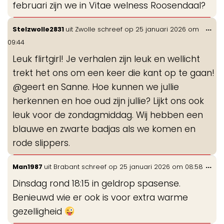
februari zijn we in Vitae welness Roosendaal?
Wis
...
Stelzwolle2831
uit
Zwolle
schreef op
25 januari 2026
om
de
09:44
me
Leuk flirtgirl! Je verhalen zijn leuk en wellicht
trekt het ons om een keer die kant op te gaan!
@geert en Sanne. Hoe kunnen we jullie
herkennen en hoe oud zijn jullie? Lijkt ons ook
leuk voor de zondagmiddag. Wij hebben een
blauwe en zwarte badjas als we komen en
rode slippers.
Wis
...
Man1987
uit
Brabant
schreef op
25 januari 2026
om
08:58
de
Dinsdag rond 18:15 in geldrop spasense.
me
Benieuwd wie er ook is voor extra warme
gezelligheid