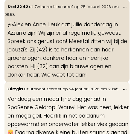
Wis
...
Stel 32 42
uit
Zwijndrecht
schreef op
25 januari 2026
om
de
06:58
me
@Alex en Anne. Leuk dat jullie donderdag in
Azzurra zijn! Wij zijn er al regelmatig geweest.
Spreek ons gerust aan! Meestal zitten wij bij de
jacuzzi's. Zij (42) is te herkennen aan haar
groene ogen, donkere haar en heerlijke
borsten. Hij (32) aan zijn blauwe ogen en
donker haar. Wie weet tot dan!
Wis
...
Flirtgirl
uit
Brabant
schreef op
24 januari 2026
om
20:45
de
Vandaag een mega fijne dag gehad in
me
SpaSense Geldrop! Wauw! Het was heet, lekker
en mega geil. Heerlijk in het caldarium
opgewarmd en onderwater lekker vies gedaan
Daarna diverse kleine buiten sauna's gehad