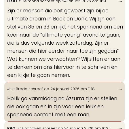
Wis
...
Lisa
uit
Helmond
schreef op
24 januari 2026
om
11:19
de
Zijn er mensen die ooit geweest zijn bij de
me
ultimate dream in Beek en Donk. Wij zijn een
stel van 35 en 33 en lijkt het spannend om een
keer naar de “ultimate young” avond te gaan,
die is dus volgende week zaterdag. Zijn er
mensen die hier eerder naar toe zijn gegaan?
Wat kunnen we verwachten? Wij zitten er aan
te denken om ons hiervoor in te schrijven en
een kijkje te gaan nemen.
Wis
...
J
uit
Breda
schreef op
24 januari 2026
om
11:18
de
Hoi ik ga vanmiddag na Azzurra zijn er stellen
me
die ook gaan en in zijn voor een leuk en
spannend contact met een man
Wis
...
K&T
uit
Eindhoven
schreef op
24 januari 2026
om
10:21