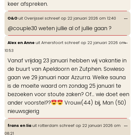
keer afspreken.
Wis
...
O&O
uit
Overijssel
schreef op
22 januari 2026
om
12:40
de
@couple30 weten jullie al of jullie gaan ?
me
Wis
...
Alex en Anne
uit
Amersfoort
schreef op
22 januari 2026
om
de
10:53
me
Vanaf vrijdag 23 januari hebben wij vakantie in
de buurt van Apeldoorn en Zutphen. Sowieso
gaan we 29 januari naar Azzurra. Welke sauna
is de moeite waard om zondag 25 januari te
bezoeken voor stoute zaken? Of... wie doet een
ander voorstel??
Vrouw(44) bij, Man (50)
nieuwsgierig
Wis
...
frans en lia
uit
rotterdam
schreef op
22 januari 2026
om
de
08:21