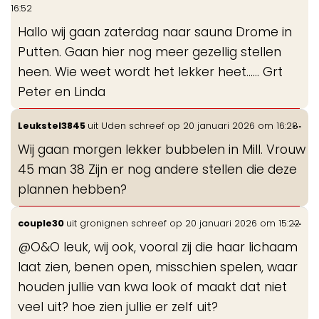
de
16:52
me
Hallo wij gaan zaterdag naar sauna Drome in
Putten. Gaan hier nog meer gezellig stellen
heen. Wie weet wordt het lekker heet...... Grt
Peter en Linda
Wis
...
Leukstel3845
uit
Uden
schreef op
20 januari 2026
om
16:28
de
Wij gaan morgen lekker bubbelen in Mill. Vrouw
me
45 man 38 Zijn er nog andere stellen die deze
plannen hebben?
Wis
...
couple30
uit
gronignen
schreef op
20 januari 2026
om
15:22
de
@O&O leuk, wij ook, vooral zij die haar lichaam
me
laat zien, benen open, misschien spelen, waar
houden jullie van kwa look of maakt dat niet
veel uit? hoe zien jullie er zelf uit?