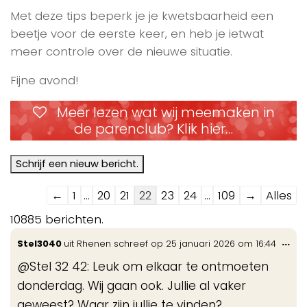
Met deze tips beperk je je kwetsbaarheid een
beetje voor de eerste keer, en heb je ietwat
meer controle over de nieuwe situatie.
Fijne avond!
Meer lezen wat wij meemaken in
de parenclub? Klik hier…
Navigatie
←
1
...
20
21
22
23
24
...
109
→
Alles
door
10885 berichten.
de
Wis
...
Stel3040
uit
Rhenen
schreef op
25 januari 2026
om
16:44
gastenboek-
de
lijst
@Stel 32 42: Leuk om elkaar te ontmoeten
me
donderdag. Wij gaan ook. Jullie al vaker
geweest? Waar zijn jullie te vinden?