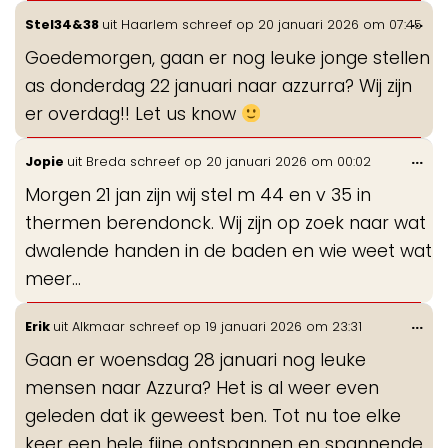
Wis
...
Stel34&38
uit
Haarlem
schreef op
20 januari 2026
om
07:45
de
Goedemorgen, gaan er nog leuke jonge stellen
me
as donderdag 22 januari naar azzurra? Wij zijn
er overdag!! Let us know
Wis
...
Jopie
uit
Breda
schreef op
20 januari 2026
om
00:02
de
Morgen 21 jan zijn wij stel m 44 en v 35 in
me
thermen berendonck. Wij zijn op zoek naar wat
dwalende handen in de baden en wie weet wat
meer...
Wis
...
Erik
uit
Alkmaar
schreef op
19 januari 2026
om
23:31
de
Gaan er woensdag 28 januari nog leuke
me
mensen naar Azzura? Het is al weer even
geleden dat ik geweest ben. Tot nu toe elke
keer een hele fijne ontspannen en spannende