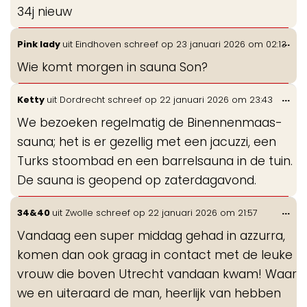
34j nieuw
Wis
...
Pink lady
uit
Eindhoven
schreef op
23 januari 2026
om
02:13
de
Wie komt morgen in sauna Son?
me
Wis
...
Ketty
uit
Dordrecht
schreef op
22 januari 2026
om
23:43
de
We bezoeken regelmatig de Binennenmaas-
me
sauna; het is er gezellig met een jacuzzi, een
Turks stoombad en een barrelsauna in de tuin.
De sauna is geopend op zaterdagavond.
Wis
...
34&40
uit
Zwolle
schreef op
22 januari 2026
om
21:57
de
Vandaag een super middag gehad in azzurra,
me
komen dan ook graag in contact met de leuke
vrouw die boven Utrecht vandaan kwam! Waar
we en uiteraard de man, heerlijk van hebben