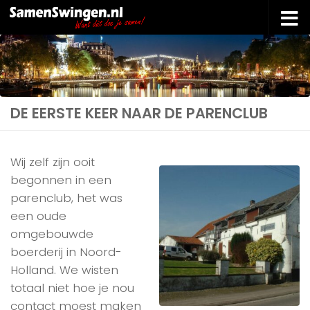
Doorgaan naar inhoud
DE EERSTE KEER NAAR DE PARENCLUB
Wij zelf zijn ooit
begonnen in een
parenclub, het was
een oude
omgebouwde
boerderij in Noord-
Holland. We wisten
totaal niet hoe je nou
contact moest maken