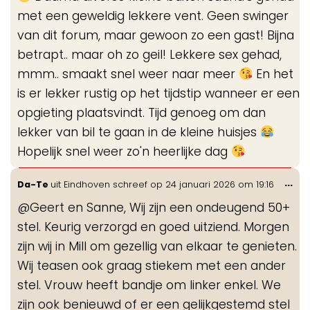
met een geweldig lekkere vent. Geen swinger
van dit forum, maar gewoon zo een gast! Bijna
betrapt.. maar oh zo geil! Lekkere sex gehad,
mmm.. smaakt snel weer naar meer
En het
is er lekker rustig op het tijdstip wanneer er een
opgieting plaatsvindt. Tijd genoeg om dan
lekker van bil te gaan in de kleine huisjes
Hopelijk snel weer zo'n heerlijke dag
Wis
...
Da-Te
uit
Eindhoven
schreef op
24 januari 2026
om
19:16
de
@Geert en Sanne, Wij zijn een ondeugend 50+
me
stel. Keurig verzorgd en goed uitziend. Morgen
zijn wij in Mill om gezellig van elkaar te genieten.
Wij teasen ook graag stiekem met een ander
stel. Vrouw heeft bandje om linker enkel. We
zijn ook benieuwd of er een gelijkgestemd stel