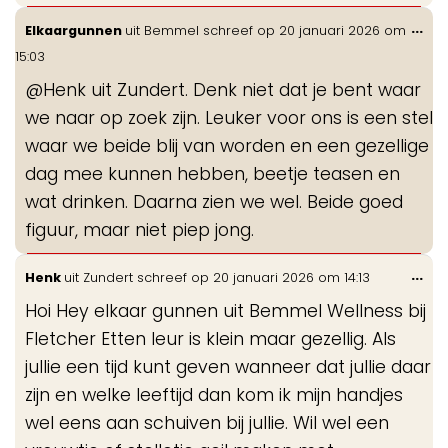
Wis
...
Elkaargunnen
uit
Bemmel
schreef op
20 januari 2026
om
de
15:03
me
@Henk uit Zundert. Denk niet dat je bent waar
we naar op zoek zijn. Leuker voor ons is een stel
waar we beide blij van worden en een gezellige
dag mee kunnen hebben, beetje teasen en
wat drinken. Daarna zien we wel. Beide goed
figuur, maar niet piep jong.
Wis
...
Henk
uit
Zundert
schreef op
20 januari 2026
om
14:13
de
Hoi Hey elkaar gunnen uit Bemmel Wellness bij
me
Fletcher Etten leur is klein maar gezellig. Als
jullie een tijd kunt geven wanneer dat jullie daar
zijn en welke leeftijd dan kom ik mijn handjes
wel eens aan schuiven bij jullie. Wil wel een