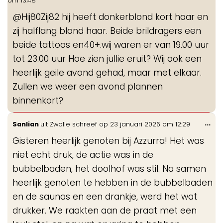
om
13:48
me
@Hij80Zij82 hij heeft donkerblond kort haar en
zij halflang blond haar. Beide brildragers een
beide tattoos en40+.wij waren er van 19.00 uur
tot 23.00 uur Hoe zien jullie eruit? Wij ook een
heerlijk geile avond gehad, maar met elkaar.
Zullen we weer een avond plannen
binnenkort?
Wis
...
Sanlian
uit
Zwolle
schreef op
23 januari 2026
om
12:29
de
Gisteren heerlijk genoten bij Azzurra! Het was
me
niet echt druk, de actie was in de
bubbelbaden, het doolhof was stil. Na samen
heerlijk genoten te hebben in de bubbelbaden
en de saunas en een drankje, werd het wat
drukker. We raakten aan de praat met een