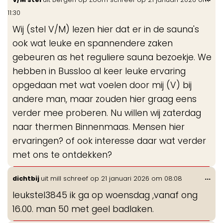
de
11:30
me
Wij (stel V/M) lezen hier dat er in de sauna's
ook wat leuke en spannendere zaken
gebeuren as het reguliere sauna bezoekje. We
hebben in Bussloo al keer leuke ervaring
opgedaan met wat voelen door mij (V) bij
andere man, maar zouden hier graag eens
verder mee proberen. Nu willen wij zaterdag
naar thermen Binnenmaas. Mensen hier
ervaringen? of ook interesse daar wat verder
met ons te ontdekken?
Wis
...
dichtbij
uit
mill
schreef op
21 januari 2026
om
08:08
de
leukstel3845 ik ga op woensdag ,vanaf ong
me
16.00. man 50 met geel badlaken.