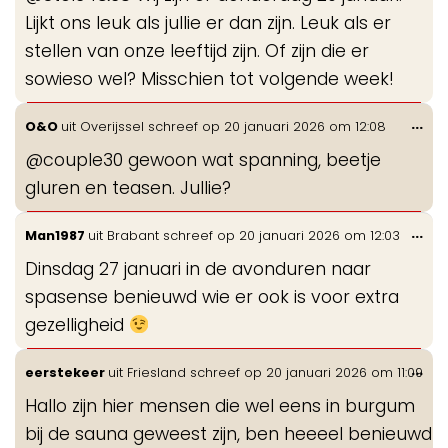
me
Lijkt ons leuk als jullie er dan zijn. Leuk als er
stellen van onze leeftijd zijn. Of zijn die er
sowieso wel? Misschien tot volgende week!
Wis
...
O&O
uit
Overijssel
schreef op
20 januari 2026
om
12:08
de
@couple30 gewoon wat spanning, beetje
me
gluren en teasen. Jullie?
Wis
...
Man1987
uit
Brabant
schreef op
20 januari 2026
om
12:03
de
Dinsdag 27 januari in de avonduren naar
me
spasense benieuwd wie er ook is voor extra
gezelligheid
Wis
...
eerstekeer
uit
Friesland
schreef op
20 januari 2026
om
11:09
de
Hallo zijn hier mensen die wel eens in burgum
me
bij de sauna geweest zijn, ben heeeel benieuwd