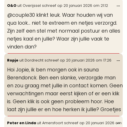
Wis
...
O&O
uit
Overijssel
schreef op
20 januari 2026
om
21:12
de
@couple30 klinkt leuk. Waar houden wij van
me
qua look... niet te extreem en netjes verzorgd.
Zijn zelf een stel met normaal postuur en alles
netjes kaal en jullie? Waar zijn jullie vaak te
vinden dan?
Wis
...
Ropje
uit
Dordrecht
schreef op
20 januari 2026
om
17:26
de
Hoi Jopie, ik ben morgen ook in sauna
me
Berendonck. Ben een slanke, verzorgde man
en zou graag met jullie in contact komen. Geen
verwachtingen maar eerst kijken of er een klik
is. Geen klik is ook geen probleem hoor. Hoe
laat zijn jullie er en hoe herken ik jullie? Groetjes
Wis
...
Peter en Linda
uit
Amersfoort
schreef op
20 januari 2026
om