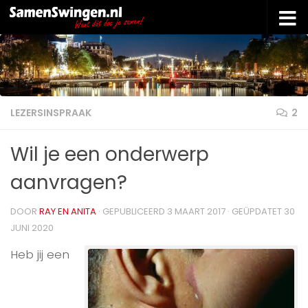
Doorgaan naar inhoud
LEZERSINSPRAAK
2
Wil je een onderwerp
aanvragen?
DOOR
RAY EN ANITA
· GEPUBLICEERD
3 MAART 2017
· GEÜPDATET
30
JUNI 2020
Heb jij een