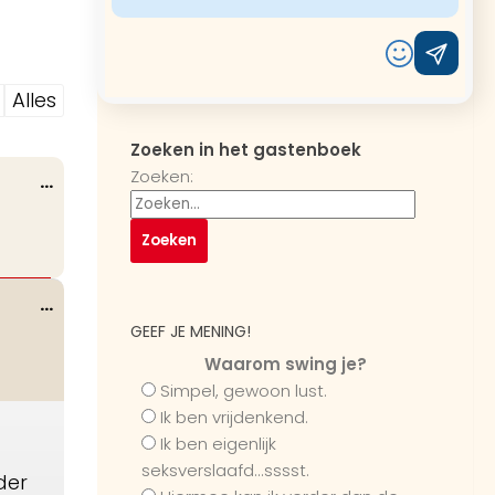
Alles
Zoeken in het gastenboek
Zoeken:
Wissel
...
deze
metabox.
Wissel
...
deze
GEEF JE MENING!
metabox.
Waarom swing je?
Simpel, gewoon lust.
Ik ben vrijdenkend.
Ik ben eigenlijk
seksverslaafd...sssst.
der