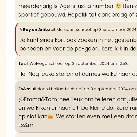
meerderjarig is. Age is just a number
Ben z
sportief gebouwd. Hopelijk tot donderdag of
Ray en Anita
uit
Marcourt
schreef op
3 september 2024
Je kunt sinds kort ook Zoeken in het gasten
beneden en voor de pc-gebruikers: kijk in de
Es
uit
Wolvega
schreef op
3 september 2024
om
12:58
He! Nog leuke stellen of dames welke naar 
Es&m
uit
Noord holland
schreef op
3 september 2024
om
@Emma&Tom, heel leuk om te lezen dat jull
en we kijken er naar uit. De kleine donkere ruim
op slot kan
. We starten even met een drank
Es&m