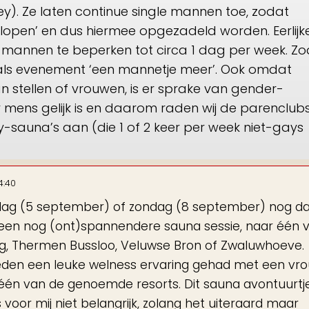
y). Ze laten continue single mannen toe, zodat
tlopen’ en dus hiermee opgezadeld worden. Eerlijk
e mannen te beperken tot circa 1 dag per week. Z
als
evenement
‘een mannetje meer’. Ook omdat
stellen of vrouwen, is er sprake van gender-
er mens gelijk is en daarom raden wij de parenclub
sauna’s aan (die 1 of 2 keer per week niet-gays
4:40
ag (5 september) of zondag (8 september) nog 
r een nog (ont)spannendere sauna sessie, naar één 
, Thermen Bussloo, Veluwse Bron of Zwaluwhoeve.
eleden een leuke welness ervaring gehad met een vro
 in één van de genoemde resorts. Dit sauna avontuurtj
 voor mij niet belangrijk, zolang het uiteraard maar