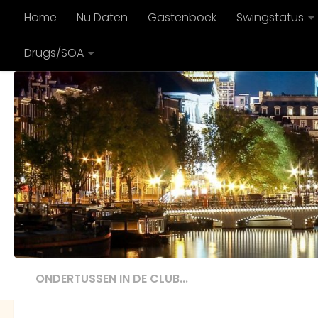
Home
Nu Daten
Gastenboek
Swingstatus
Doorgaan naar inhoud
Drugs/SOA
ONDERTUSSEN IN DE CLUB...