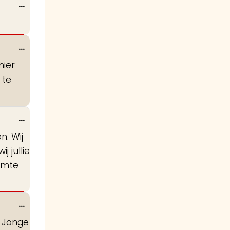
Wissel
...
deze
metabox.
Wissel
...
deze
hier
metabox.
 te
Wissel
...
deze
. Wij
metabox.
j jullie
imte
Wissel
...
deze
. Jonge
metabox.