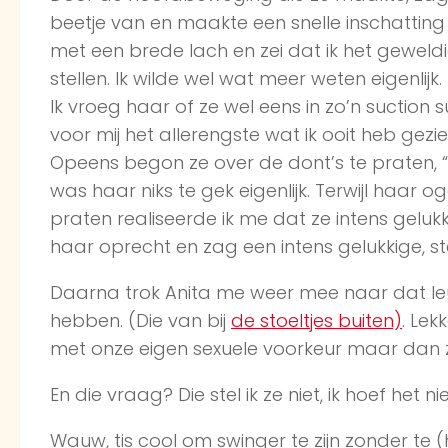
beetje van en maakte een snelle inschatting
met een brede lach en zei dat ik het gewel
stellen. Ik wilde wel wat meer weten eigenlijk.
Ik vroeg haar of ze wel eens in zo’n suctio
voor mij het allerengste wat ik ooit heb gezi
Opeens begon ze over de dont’s te praten, “n
was haar niks te gek eigenlijk. Terwijl haar
praten realiseerde ik me dat ze intens gelukki
haar oprecht en zag een intens gelukkige, s
Daarna trok Anita me weer mee naar dat le
hebben. (Die van bij
de stoeltjes buiten)
. Le
met onze eigen sexuele voorkeur maar dan z
En die vraag? Die stel ik ze niet, ik hoef het n
Wauw, tis cool om swinger te zijn zonder te (