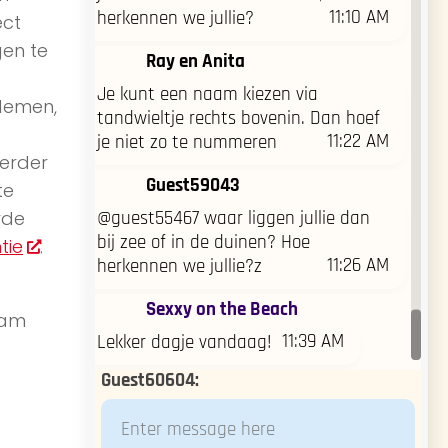
11:10 AM
herkennen we jullie?
ect
gen te
Ray en Anita
Je kunt een naam kiezen via
ademen,
tandwieltje rechts bovenin. Dan hoef
11:22 AM
je niet zo te nummeren
Verder
Guest59043
te
rde
@guest55467 waar liggen jullie dan
bij zee of in de duinen? Hoe
tie
.
11:26 AM
herkennen we jullie?z
Sexxy on the Beach
aam
11:39 AM
Lekker dagje vandaag!
Guest60604
: