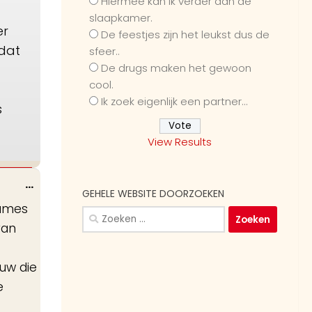
Hiermee kan ik verder dan de
slaapkamer.
er
De feestjes zijn het leukst dus de
odat
sfeer..
De drugs maken het gewoon
cool.
Ik zoek eigenlijk een partner...
s
View Results
Wissel
...
GEHELE WEBSITE DOORZOEKEN
deze
dames
Zoeken
metabox.
van
naar:
uw die
e