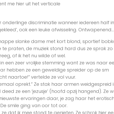
nt me hier uit het verticale
onderlinge discriminatie wanneer iedereen half in
gekleed’, ook een leuke afwisseling. Ontwapenend
nappe slanke dame met kort blond, sportief bobk
te praten, de muziek stond hard dus ze sprak zo
eg, of ik het nu wilde of wel.
n een zeer vrolijke stemming want ze was naar ee
daar hebben ze een geweldige spreider op de sm
cht naartoe!” vertelde ze vol vuur.
elemaal oprekt.” Ze stak haar armen weidgespreid 
 deed ze een ‘jezusje’ (hoofd opzij hangend). Ze 
nieuwste ervaringen daar, je zag haar het erotisc
 smile ging van oor tot oor.
e dat ik mee stond te genieten. Ze schrok hier ee