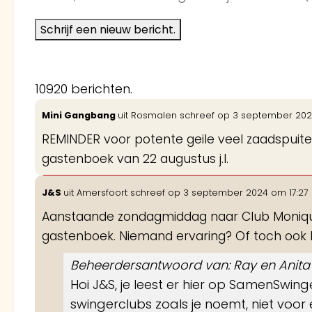
10920 berichten.
Mini Gangbang
uit
Rosmalen
schreef op
3 september 20
REMINDER voor potente geile veel zaadspuiters
gastenboek van 22 augustus j.l.
J&S
uit
Amersfoort
schreef op
3 september 2024
om
17:27
Aanstaande zondagmiddag naar Club Monique i
gastenboek. Niemand ervaring? Of toch ook 
Beheerdersantwoord van: Ray en Anita
Hoi J&S, je leest er hier op SamenSwin
swingerclubs zoals je noemt, niet voor