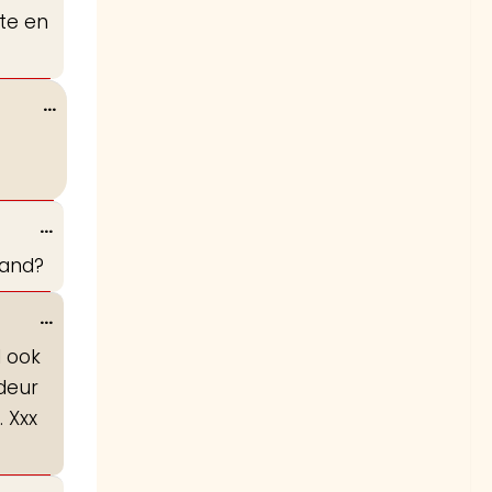
te en
Wissel
...
deze
metabox.
Wissel
...
deze
land?
metabox.
Wissel
...
deze
 ook
metabox.
 deur
 Xxx