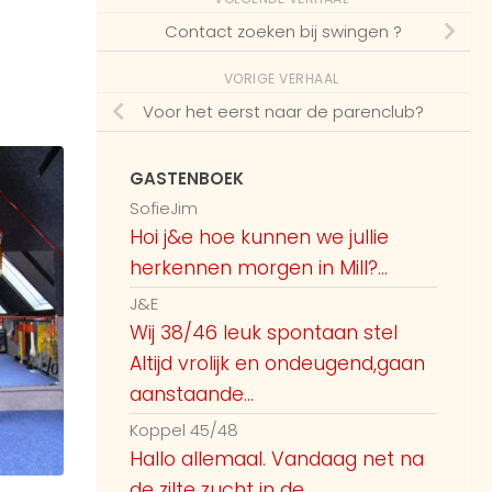
rustiger wordt. Nog meer stelletjes
Contact zoeken bij swingen ?
vandaag? Wij hebben wel zin.x
9:35 AM
VORIGE VERHAAL
Guest59083
Voor het eerst naar de parenclub?
Guest 58655 stel man of vrouw? Als
9:39 AM
ik vragen mag
GASTENBOEK
SofieJim
Guest55467
Hoi j&e hoe kunnen we jullie
@Guest59043 Zwaaien jullie even
herkennen morgen in Mill?...
9:39 AM
naar ons?
J&E
Guest58503
Wij 38/46 leuk spontaan stel
Altijd vrolijk en ondeugend,gaan
vanmiddag engelermeer naaktstrand
10:14 AM
wie nog meer?
aanstaande...
Koppel 45/48
Guest59454
Hallo allemaal. Vandaag net na
Hey, wij (m25 v27) zijn van plan om
de zilte zucht in de...