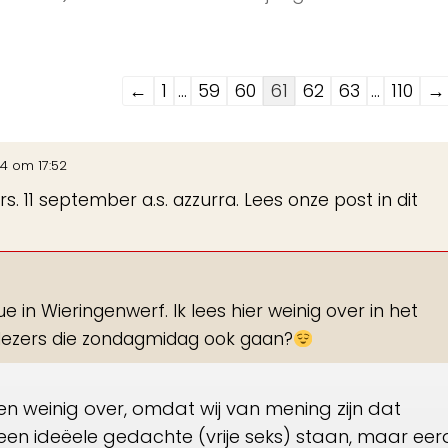
Navigatie
←
1
...
59
60
61
62
63
...
110
→
door
de
24
om
17:52
gastenboek-
. 11 september a.s. azzurra. Lees onze post in dit
lijst
n Wieringenwerf. Ik lees hier weinig over in het
lezers die zondagmidag ook gaan?
gen weinig over, omdat wij van mening zijn dat
 een ideëele gedachte (vrije seks) staan, maar eer