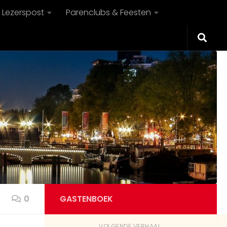
Lezerspost
Parenclubs & Feesten
Guest58655
Gebeurt er vandaag nog wat leuks
9:22 AM
rond Eindhoven?
Guest55467
Wij liggen vanmiddag in de
duinpannetjes op Terschelling. De zon
lekker branden op je naakte lichaam.
Rechts van de strandtent
zandzeebar bij Formerum en dan
eindje wandelen tot het wat rustiger
wordt. Meer stellen aanwezig
9:34 AM
vandaag?
Guest59043
0
GASTENBOEK
Wij liggen vandaag op Vlieland, links
van bunkermuseum waar het wat
VOLGENDE VERHAAL