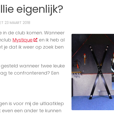
ie eigenlijk?
TET
23 MAART 2018
e in de club komen. Wanneer
enclub
Mystique
, en ik heb al
t je dat ik weer op zoek ben
 gesteld wanneer twee leuke
raag te confronterend? Een
en is voor mij de uitlaatklep
jk even een ander te kunnen