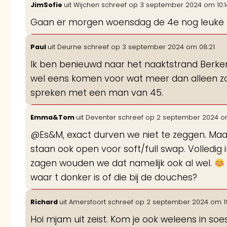
JimSofie
uit
Wijchen
schreef op
3 september 2024
om
10:
Gaan er morgen woensdag de 4e nog leuke k
Paul
uit
Deurne
schreef op
3 september 2024
om
08:21
Ik ben benieuwd naar het naaktstrand Berkend
wel eens komen voor wat meer dan alleen zo
spreken met een man van 45.
Emma&Tom
uit
Deventer
schreef op
2 september 2024
o
@Es&M, exact durven we niet te zeggen. Maa
staan ook open voor soft/full swap. Volledig in
zagen wouden we dat namelijk ook al wel.
waar t donker is of die bij de douches?
Richard
uit
Amersfoort
schreef op
2 september 2024
om
1
Hoi mjam uit zeist. Kom je ook weleens in s