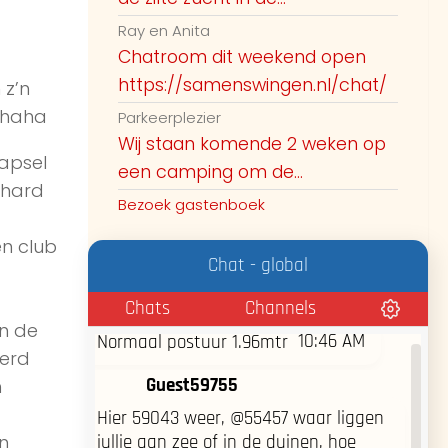
vrijdag op het naaktstrand van
Ray en Anita
burgh-haamstede te gaan zien.
Iemand daar al geweest die weet of
Chatroom dit weekend open
10:35 AM
het daar druk of rustig is?
https://samenswingen.nl/chat/
 z’n
…haha
Parkeerplezier
Guest57516
Wij staan komende 2 weken op
Druk op engelenmeer (stoute)
apsel
een camping om de...
10:44 AM
gedeelte?
 hard
Bezoek gastenboek
10:44 AM
veel stellen aanwezig nu?
n club
Chat - global
10:46 AM
Biman 49jaar uden
Chats
Channels
in de
10:46 AM
Normaal postuur 1.96mtr
werd
Guest59755
h
Hier 59043 weer, @55457 waar liggen
n
jullie aan zee of in de duinen, hoe