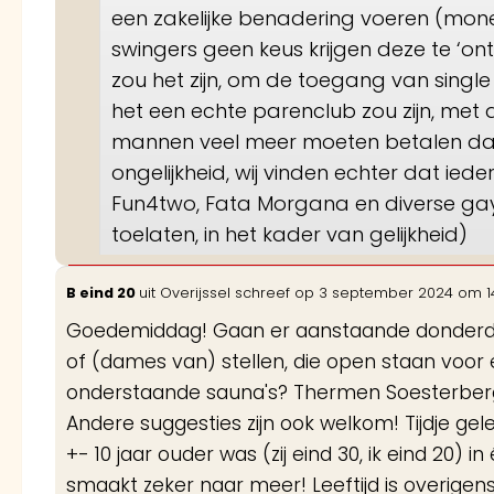
een zakelijke benadering voeren (mone
swingers geen keus krijgen deze te ‘on
zou het zijn, om de toegang van singl
het een echte parenclub zou zijn, met 
mannen veel meer moeten betalen dan 
ongelijkheid, wij vinden echter dat ied
Fun4two, Fata Morgana en diverse gay-
toelaten, in het kader van gelijkheid)
B eind 20
uit
Overijssel
schreef op
3 september 2024
om
1
Goedemiddag! Gaan er aanstaande donderd
of (dames van) stellen, die open staan voo
onderstaande sauna's? Thermen Soesterberg
Andere suggesties zijn ook welkom! Tijdje g
+- 10 jaar ouder was (zij eind 30, ik eind 20)
smaakt zeker naar meer! Leeftijd is overigens