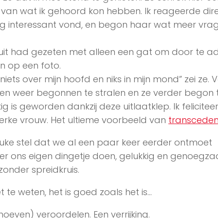
 van wat ik gehoord kon hebben. Ik reageerde dir
dig interessant vond, en begon haar wat meer vra
n suit had gezeten met alleen een gat om door te 
en op een foto.
iets over mijn hoofd en niks in mijn mond” zei ze. 
 ogen weer begonnen te stralen en ze verder begon 
g is geworden dankzij deze uitlaatklep. Ik felicitee
terke vrouw. Het ultieme voorbeeld van
transceden
uke stel dat we al een paar keer eerder ontmoet
kker ons eigen dingetje doen, gelukkig en genoegz
onder spreidkruis.
iet te weten, het is goed zoals het is…
hoeven) veroordelen. Een verrijking.