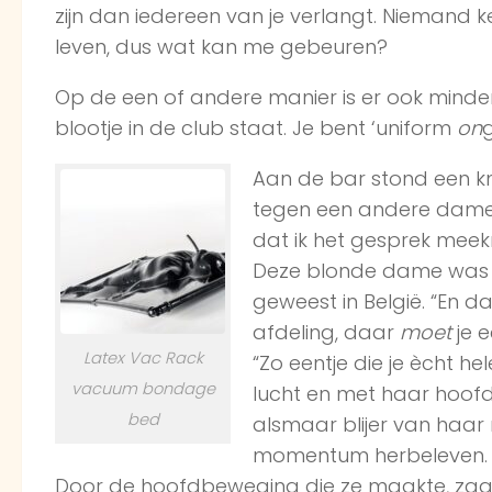
zijn dan iedereen van je verlangt. Niemand ke
leven, dus wat kan me gebeuren?
Op de een of andere manier is er ook minder 
blootje in de club staat. Je bent ‘uniform
on
Aan de bar stond een k
tegen een andere dame 
dat ik het gesprek meekre
Deze blonde dame was i
geweest in België. “En 
afdeling, daar
moet
je e
Latex Vac Rack
“Zo eentje die je ècht h
vacuum bondage
lucht en met haar hoofd
bed
alsmaar blijer van haar 
momentum herbeleven. De
Door de hoofdbeweging die ze maakte, zag z