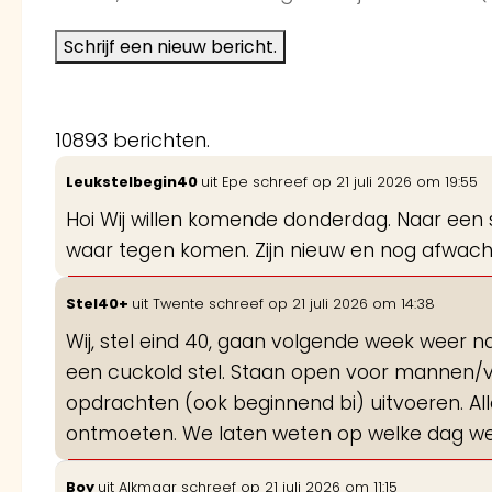
10893 berichten.
Leukstelbegin40
uit
Epe
schreef op
21 juli 2026
om
19:55
Hoi Wij willen komende donderdag. Naar een 
waar tegen komen. Zijn nieuw en nog afwac
Stel40+
uit
Twente
schreef op
21 juli 2026
om
14:38
Wij, stel eind 40, gaan volgende week weer naar
een cuckold stel. Staan open voor mannen/vro
opdrachten (ook beginnend bi) uitvoeren. All
ontmoeten. We laten weten op welke dag we z
Boy
uit
Alkmaar
schreef op
21 juli 2026
om
11:15