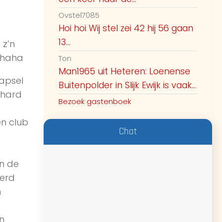
Ovstel7085
Hoi hoi Wij stel zei 42 hij 56 gaan
13...
 z’n
…haha
Ton
Man1965 uit Heteren: Loenense
apsel
Buitenpolder in Slijk Ewijk is vaak...
 hard
Bezoek gastenboek
n club
Chat
in de
werd
h
n