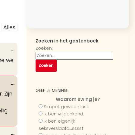
Alles
Zoeken in het gastenboek
Zoeken:
Wissel
...
deze
nne we
metabox.
Wissel
...
deze
GEEF JE MENING!
. Zijn
metabox.
Waarom swing je?
Simpel, gewoon lust.
lig
Ik ben vrijdenkend.
Ik ben eigenlijk
seksverslaafd...sssst.
Wissel
...