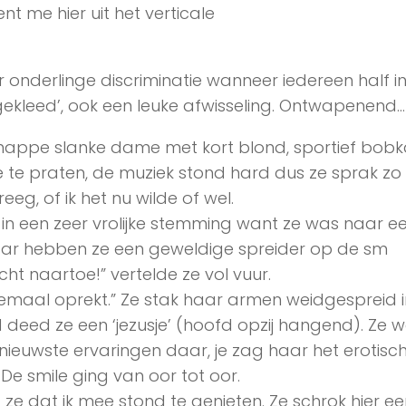
nt me hier uit het verticale
onderlinge discriminatie wanneer iedereen half in
gekleed’, ook een leuke afwisseling. Ontwapenend
nappe slanke dame met kort blond, sportief bobk
te praten, de muziek stond hard dus ze sprak zo
eg, of ik het nu wilde of wel.
n een zeer vrolijke stemming want ze was naar ee
daar hebben ze een geweldige spreider op de sm
cht naartoe!” vertelde ze vol vuur.
elemaal oprekt.” Ze stak haar armen weidgespreid 
 deed ze een ‘jezusje’ (hoofd opzij hangend). Ze 
nieuwste ervaringen daar, je zag haar het erotisc
 smile ging van oor tot oor.
e dat ik mee stond te genieten. Ze schrok hier ee