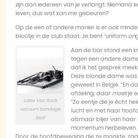
zijn dan iedereen van je verlangt. Niemand ke
leven, dus wat kan me gebeuren?
Op de een of andere manier is er ook minder 
blootje in de club staat. Je bent ‘uniform
on
Aan de bar stond een k
tegen een andere dame 
dat ik het gesprek meekre
Deze blonde dame was i
geweest in België. “En 
afdeling, daar
moet
je e
Latex Vac Rack
“Zo eentje die je ècht h
vacuum bondage
lucht en met haar hoofd
bed
alsmaar blijer van haar 
momentum herbeleven. De
Door de hoofdbeweging die ze maakte, zag z