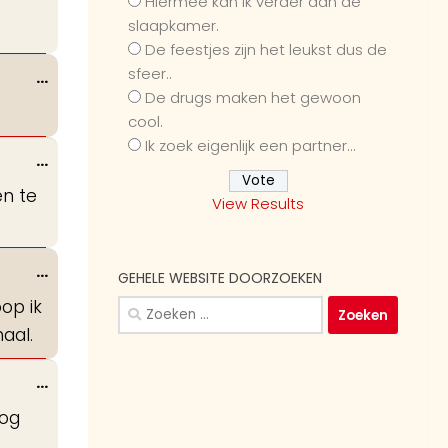
Hiermee kan ik verder dan de
deze
slaapkamer.
metabox.
De feestjes zijn het leukst dus de
sfeer..
Wissel
...
De drugs maken het gewoon
deze
cool.
metabox.
Ik zoek eigenlijk een partner...
Wissel
...
deze
en te
View Results
metabox.
Wissel
...
GEHELE WEBSITE DOORZOEKEN
deze
op ik
Zoeken
metabox.
naar:
aal.
Wissel
...
deze
nog
metabox.