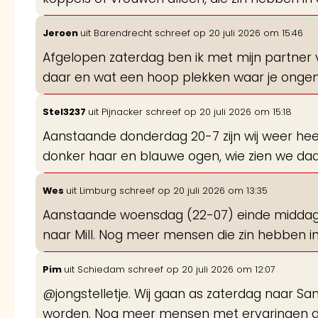
Jeroen
uit
Barendrecht
schreef op
20 juli 2026
om
15:46
Afgelopen zaterdag ben ik met mijn partner 
daar en wat een hoop plekken waar je ongem
Stel3237
uit
Pijnacker
schreef op
20 juli 2026
om
15:18
Aanstaande donderdag 20-7 zijn wij weer heerlij
donker haar en blauwe ogen, wie zien we da
Wes
uit
Limburg
schreef op
20 juli 2026
om
13:35
Aanstaande woensdag (22-07) einde middag / a
naar Mill. Nog meer mensen die zin hebben i
Pim
uit
Schiedam
schreef op
20 juli 2026
om
12:07
@jongstelletje. Wij gaan as zaterdag naar Sa
worden. Nog meer mensen met ervaringen d