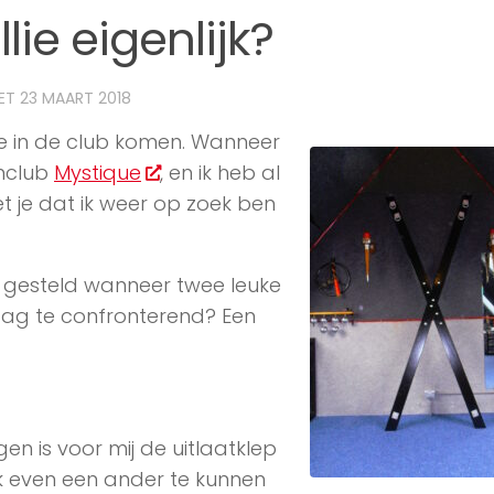
ie eigenlijk?
TET
23 MAART 2018
e in de club komen. Wanneer
enclub
Mystique
, en ik heb al
t je dat ik weer op zoek ben
 gesteld wanneer twee leuke
raag te confronterend? Een
en is voor mij de uitlaatklep
jk even een ander te kunnen