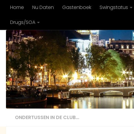
Home
Nu Daten
Gastenboek
Swingstatus
Doorgaan naar inhoud
Drugs/SOA
ONDERTUSSEN IN DE CLUB...