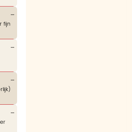
Wissel
...
deze
fijn
metabox.
Wissel
...
deze
metabox.
Wissel
...
deze
lijk)
metabox.
Wissel
...
deze
eer
metabox.