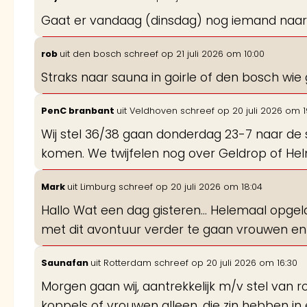
Gaat er vandaag (dinsdag) nog iemand naar
rob
uit
den bosch
schreef op
21 juli 2026
om
10:00
Straks naar sauna in goirle of den bosch wie
PenC branbant
uit
Veldhoven
schreef op
20 juli 2026
om
1
Wij stel 36/38 gaan donderdag 23-7 naar de 
komen. We twijfelen nog over Geldrop of He
Mark
uit
Limburg
schreef op
20 juli 2026
om
18:04
Hallo Wat een dag gisteren... Helemaal opge
met dit avontuur verder te gaan vrouwen en ste
Saunafan
uit
Rotterdam
schreef op
20 juli 2026
om
16:30
Morgen gaan wij, aantrekkelijk m/v stel van ro
koppels of vrouwen alleen, die zin hebben in