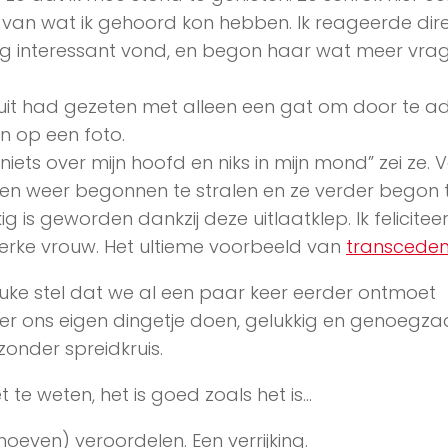
 van wat ik gehoord kon hebben. Ik reageerde dir
dig interessant vond, en begon haar wat meer vra
n suit had gezeten met alleen een gat om door te 
en op een foto.
iets over mijn hoofd en niks in mijn mond” zei ze. 
 ogen weer begonnen te stralen en ze verder begon 
g is geworden dankzij deze uitlaatklep. Ik felicitee
terke vrouw. Het ultieme voorbeeld van
transceden
uke stel dat we al een paar keer eerder ontmoet
kker ons eigen dingetje doen, gelukkig en genoegz
onder spreidkruis.
iet te weten, het is goed zoals het is…
hoeven) veroordelen. Een verrijking.