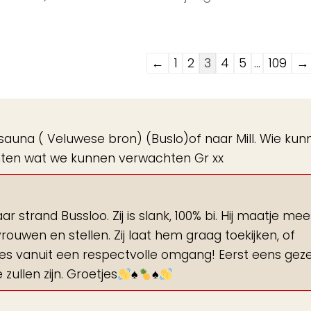
Navigatie
←
1
2
3
4
5
...
109
→
door
de
gastenboek-
sauna ( Veluwese bron) (Buslo)of naar Mill. Wie ku
lijst
hten wat we kunnen verwachten Gr xx
 strand Bussloo. Zij is slank, 100% bi. Hij maatje meer
uwen en stellen. Zij laat hem graag toekijken, of
es vanuit een respectvolle omgang! Eerst eens gezel
ullen zijn. Groetjes
♠️
♠️