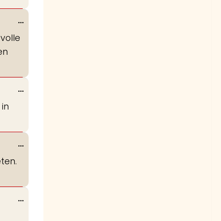
Wissel
...
deze
 volle
metabox.
en
Wissel
...
deze
 in
metabox.
Wissel
...
deze
ten.
metabox.
Wissel
...
deze