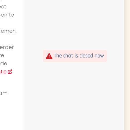
ect
gen te
ademen,
Verder
te
The chat is closed now
rde
tie
.
aam