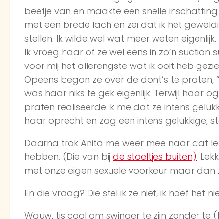
beetje van en maakte een snelle inschatting
met een brede lach en zei dat ik het gewel
stellen. Ik wilde wel wat meer weten eigenlijk.
Ik vroeg haar of ze wel eens in zo’n suctio
voor mij het allerengste wat ik ooit heb gezi
Opeens begon ze over de dont’s te praten, “n
was haar niks te gek eigenlijk. Terwijl haar
praten realiseerde ik me dat ze intens gelukki
haar oprecht en zag een intens gelukkige, s
Daarna trok Anita me weer mee naar dat le
hebben. (Die van bij
de stoeltjes buiten)
. Le
met onze eigen sexuele voorkeur maar dan z
En die vraag? Die stel ik ze niet, ik hoef het n
Wauw, tis cool om swinger te zijn zonder te (