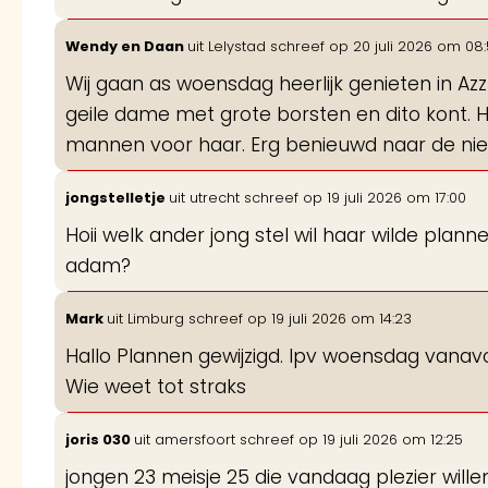
Wendy en Daan
uit
Lelystad
schreef op
20 juli 2026
om
08:
Wij gaan as woensdag heerlijk genieten in Azzura
geile dame met grote borsten en dito kont. 
mannen voor haar. Erg benieuwd naar de ni
jongstelletje
uit
utrecht
schreef op
19 juli 2026
om
17:00
Hoii welk ander jong stel wil haar wilde pla
adam?
Mark
uit
Limburg
schreef op
19 juli 2026
om
14:23
Hallo Plannen gewijzigd. Ipv woensdag vana
Wie weet tot straks
joris 030
uit
amersfoort
schreef op
19 juli 2026
om
12:25
jongen 23 meisje 25 die vandaag plezier willen