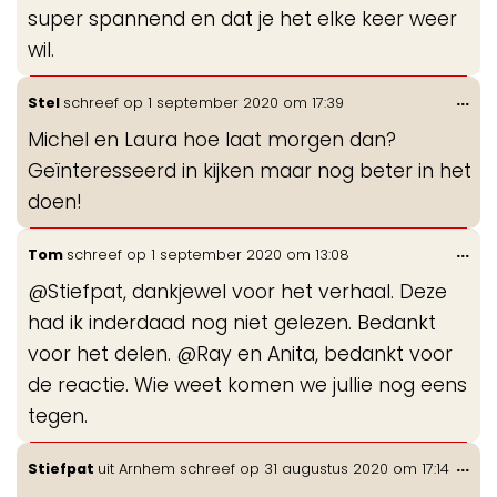
super spannend en dat je het elke keer weer
wil.
Wis
...
Stel
schreef op
1 september 2020
om
17:39
de
Michel en Laura hoe laat morgen dan?
me
Geïnteresseerd in kijken maar nog beter in het
doen!
Wis
...
Tom
schreef op
1 september 2020
om
13:08
de
@Stiefpat, dankjewel voor het verhaal. Deze
me
had ik inderdaad nog niet gelezen. Bedankt
voor het delen. @Ray en Anita, bedankt voor
de reactie. Wie weet komen we jullie nog eens
tegen.
Wis
...
Stiefpat
uit
Arnhem
schreef op
31 augustus 2020
om
17:14
de