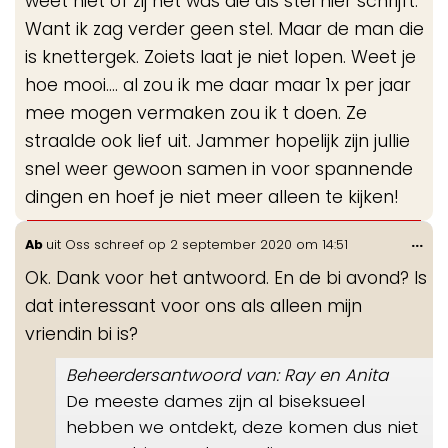
weet niet of zij het was die als stel hier schrijft.
Want ik zag verder geen stel. Maar de man die
is knettergek. Zoiets laat je niet lopen. Weet je
hoe mooi.... al zou ik me daar maar 1x per jaar
mee mogen vermaken zou ik t doen. Ze
straalde ook lief uit. Jammer hopelijk zijn jullie
snel weer gewoon samen in voor spannende
dingen en hoef je niet meer alleen te kijken!
Wis
...
Ab
uit
Oss
schreef op
2 september 2020
om
14:51
de
Ok. Dank voor het antwoord. En de bi avond? Is
me
dat interessant voor ons als alleen mijn
vriendin bi is?
Beheerdersantwoord van: Ray en Anita
De meeste dames zijn al biseksueel
hebben we ontdekt, deze komen dus niet