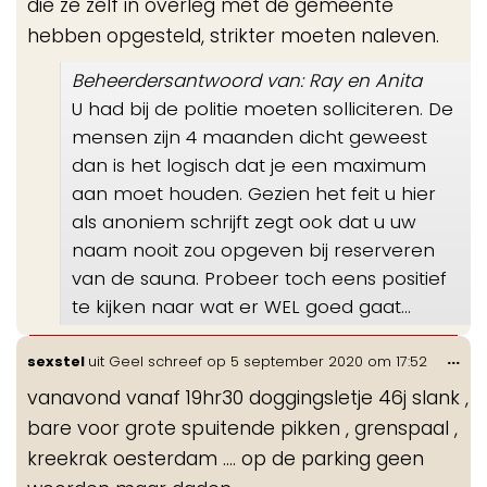
die ze zelf in overleg met de gemeente
hebben opgesteld, strikter moeten naleven.
Beheerdersantwoord van: Ray en Anita
U had bij de politie moeten solliciteren. De
mensen zijn 4 maanden dicht geweest
dan is het logisch dat je een maximum
aan moet houden. Gezien het feit u hier
als anoniem schrijft zegt ook dat u uw
naam nooit zou opgeven bij reserveren
van de sauna. Probeer toch eens positief
te kijken naar wat er WEL goed gaat...
Wis
...
sexstel
uit
Geel
schreef op
5 september 2020
om
17:52
de
vanavond vanaf 19hr30 doggingsletje 46j slank ,
me
bare voor grote spuitende pikken , grenspaal ,
kreekrak oesterdam .... op de parking geen