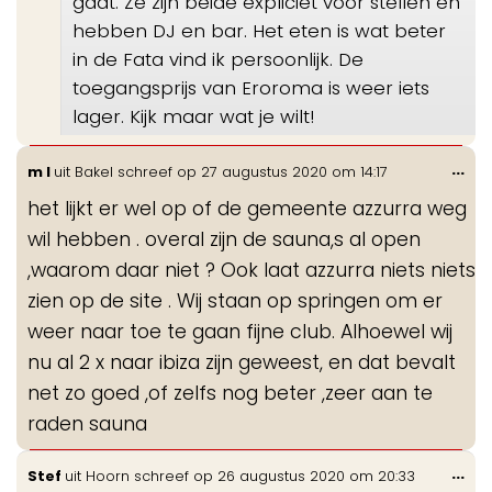
gaat. Ze zijn beide expliciet voor stellen en
hebben DJ en bar. Het eten is wat beter
in de Fata vind ik persoonlijk. De
toegangsprijs van Eroroma is weer iets
lager. Kijk maar wat je wilt!
Wis
...
m l
uit
Bakel
schreef op
27 augustus 2020
om
14:17
de
het lijkt er wel op of de gemeente azzurra weg
me
wil hebben . overal zijn de sauna,s al open
,waarom daar niet ? Ook laat azzurra niets niets
zien op de site . Wij staan op springen om er
weer naar toe te gaan fijne club. Alhoewel wij
nu al 2 x naar ibiza zijn geweest, en dat bevalt
net zo goed ,of zelfs nog beter ,zeer aan te
raden sauna
Wis
...
Stef
uit
Hoorn
schreef op
26 augustus 2020
om
20:33