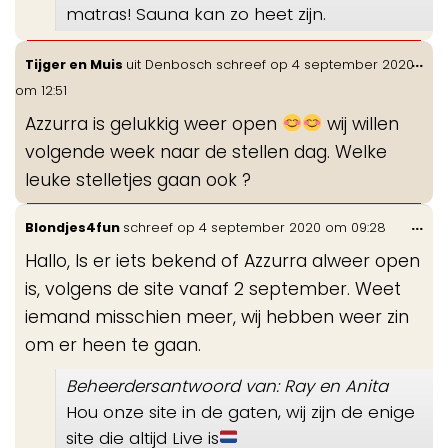
matras! Sauna kan zo heet zijn.
Wis
...
Tijger en Muis
uit
Denbosch
schreef op
4 september 2020
de
om
12:51
me
Azzurra is gelukkig weer open
wij willen
volgende week naar de stellen dag. Welke
leuke stelletjes gaan ook ?
Wis
...
Blondjes4fun
schreef op
4 september 2020
om
09:28
de
Hallo, Is er iets bekend of Azzurra alweer open
me
is, volgens de site vanaf 2 september. Weet
iemand misschien meer, wij hebben weer zin
om er heen te gaan.
Beheerdersantwoord van: Ray en Anita
Hou onze site in de gaten, wij zijn de enige
site die altijd Live is