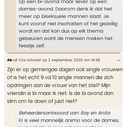
op een bi-avond maar liever op een
dames-avond. Daarom denk ik dat het
meer op biseksuele mannen slaat. Je
kunt vooraf niet inschatten of het gezellig
wordt en dat kan dus op elk thema
gebeuren want de mensen maken het
feestje zelf.
Wis
...
Ab
uit
Oss
schreef op
2 september 2020
om
14:38
de
Zijn er op gemengde dagen ook single vrouwen
me
of is het echt 9 vd 10 single mannen die zich
opdringen aan de vrouw van het stel? Mijn
vriendin is bi maar ik niet. Is de bi avond dan
slim om te doen of juist niet?
Beheerdersantwoord van: Ray en Anita
Er is veel mannelijk animo voor de dames,