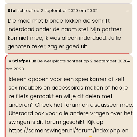
Wis
...
Stel
schreef op
2 september 2020
om
20:32
de
Die meid met blonde lokken die schrijft
me
inderdaad onder de naam stel. Mijn partner
kon niet mee, ik was alleen inderdaad. Jullie
genoten zeker, zag er goed uit
Wi
...
Stiefpat
uit
De werkplaats
schreef op
2 september 2020
de
om
20:23
me
Ideeën opdoen voor een speelkamer of zelf
sex meubels en accessoires maken of heb je
zelf iets gemaakt en wil je dit delen met
anderen? Check het forum en discusseer mee.
Uiteraard ook voor alle andere vragen over het
swingen is dit forum geschikt. Kijk op
https://samenswingen.nl/forum/index.php en