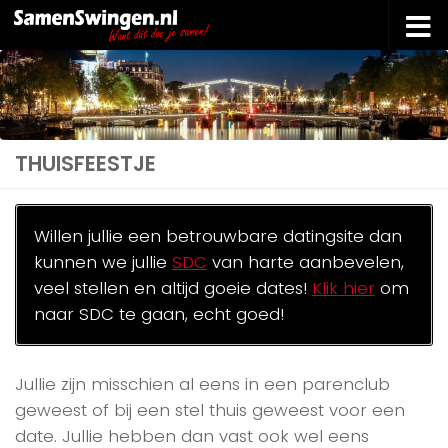
Doorgaan naar inhoud
THUISFEESTJE
Willen jullie een betrouwbare datingsite dan
kunnen we jullie
SDC
van harte aanbevelen,
veel stellen en altijd goeie dates!
Klik hier
om
naar SDC te gaan, echt goed!
Jullie zijn misschien al eens in een parenclub
geweest of bij een stel thuis geweest voor een
date. Jullie hebben dan vast ook wel eens