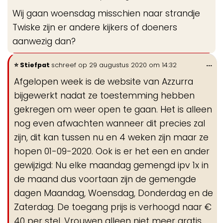
de
Wij gaan woensdag misschien naar strandje
me
Twiske zijn er andere kijkers of doeners
aanwezig dan?
Wi
...
Stiefpat
schreef op
29 augustus 2020
om
14:32
de
Afgelopen week is de website van Azzurra
me
bijgewerkt nadat ze toestemming hebben
gekregen om weer open te gaan. Het is alleen
nog even afwachten wanneer dit precies zal
zijn, dit kan tussen nu en 4 weken zijn maar ze
hopen 01-09-2020. Ook is er het een en ander
gewijzigd: Nu elke maandag gemengd ipv 1x in
de maand dus voortaan zijn de gemengde
dagen Maandag, Woensdag, Donderdag en de
Zaterdag. De toegang prijs is verhoogd naar €
40 per stel, Vrouwen alleen niet meer gratis