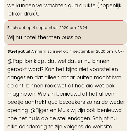
we kunnen verwachten qua drukte (hopenlijk
lekker druk)..
Wis
...
F
schreef op
4 september 2020
om
23:24
de
Wij nu hotel thermen bussloo
me
Wis
...
Stiefpat
uit
Arnhem
schreef op
4 september 2020
om
16:57
de
@Papillon klopt dat wel dat er nu binnen
me
gerookt word? Kan het bijna niet voorstellen
aangezien dat alleen maar buiten mocht ivm
de anti binnen rook wet of hoe die wet ook
mag heten. We zijn benieuwd of het al een
beetje aantrekt qua bezoekers zo na de weder
opening. @Tijger en Muis wij zijn ook benieuwd
hoe het nu is op de stellendagen. Schijnt nu
elke donderdag te zijn volgens de website.