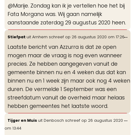
de
@Marije. Zondag kan ik je vertellen hoe het bij
me
Fata Morgana was. Wij gaan namelijk
aanstaande zaterdag 29 augustus 2020 heen.
Wis
...
Stiefpat
uit
Arnhem
schreef op
26 augustus 2020
om
17:26
de
Laatste bericht van Azzurra is dat ze open
me
mogen maar de vraag is nog even wanneer
precies. Ze hebben aangegeven vanuit de
gemeente binnen nu en 4 weken dus dat kan
binnen nu en 1 week zijn maar ook nog 4 weken
duren. De vermelde 1 September was een
streefdatum vanuit de overheid maar helaas
hebben gemeentes het laatste woord.
Wis
...
Tijger en Muis
uit
Denbosch
schreef op
26 augustus 2020
de
om
13:44
me