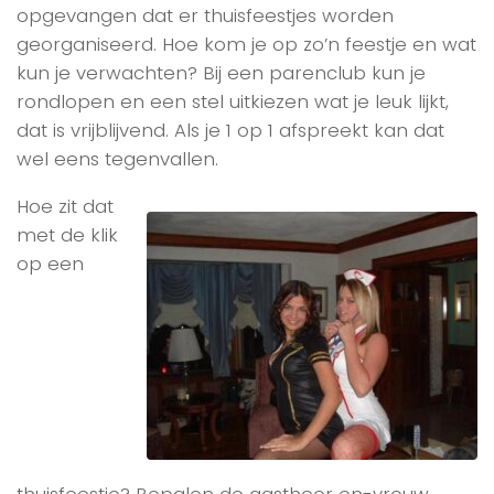
opgevangen dat er thuisfeestjes worden
georganiseerd. Hoe kom je op zo’n feestje en wat
kun je verwachten? Bij een parenclub kun je
rondlopen en een stel uitkiezen wat je leuk lijkt,
dat is vrijblijvend. Als je 1 op 1 afspreekt kan dat
wel eens tegenvallen.
Hoe zit dat
met de klik
op een
thuisfeestje? Bepalen de gastheer en-vrouw