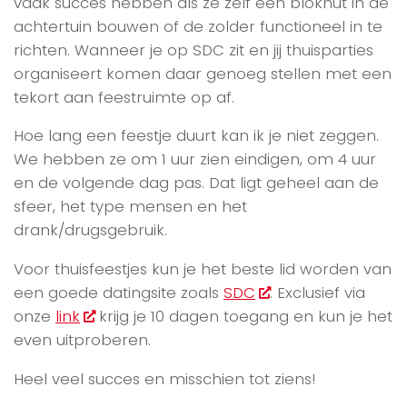
vaak succes hebben als ze zelf een blokhut in de
achtertuin bouwen of de zolder functioneel in te
richten. Wanneer je op SDC zit en jij thuisparties
organiseert komen daar genoeg stellen met een
tekort aan feestruimte op af.
Hoe lang een feestje duurt kan ik je niet zeggen.
We hebben ze om 1 uur zien eindigen, om 4 uur
en de volgende dag pas. Dat ligt geheel aan de
sfeer, het type mensen en het
drank/drugsgebruik.
Voor thuisfeestjes kun je het beste lid worden van
een goede datingsite zoals
SDC
. Exclusief via
onze
link
krijg je 10 dagen toegang en kun je het
even uitproberen.
Heel veel succes en misschien tot ziens!