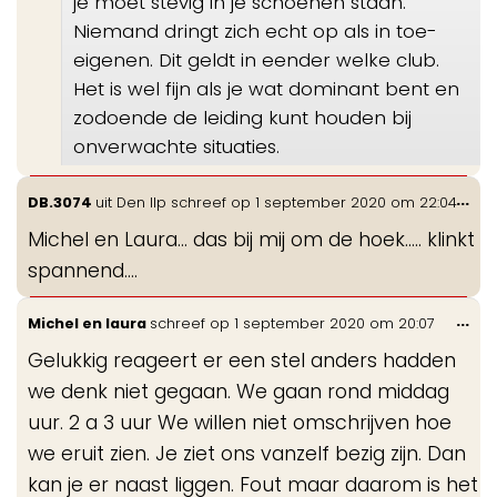
je moet stevig in je schoenen staan.
Niemand dringt zich echt op als in toe-
eigenen. Dit geldt in eender welke club.
Het is wel fijn als je wat dominant bent en
zodoende de leiding kunt houden bij
onverwachte situaties.
Wis
...
DB.3074
uit
Den Ilp
schreef op
1 september 2020
om
22:04
de
Michel en Laura... das bij mij om de hoek..... klinkt
me
spannend....
Wis
...
Michel en laura
schreef op
1 september 2020
om
20:07
de
Gelukkig reageert er een stel anders hadden
me
we denk niet gegaan. We gaan rond middag
uur. 2 a 3 uur We willen niet omschrijven hoe
we eruit zien. Je ziet ons vanzelf bezig zijn. Dan
kan je er naast liggen. Fout maar daarom is het