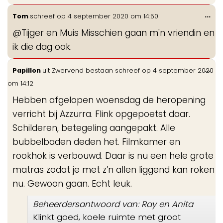
Wis
...
Tom
schreef op
4 september 2020
om
14:50
de
@Tijger en Muis Misschien gaan m'n vriendin en
me
ik die dag ook.
Wis
...
Papillon
uit
Zwervend bestaan
schreef op
4 september 2020
de
om
14:12
me
Hebben afgelopen woensdag de heropening
verricht bij Azzurra. Flink opgepoetst daar.
Schilderen, betegeling aangepakt. Alle
bubbelbaden deden het. Filmkamer en
rookhok is verbouwd. Daar is nu een hele grote
matras zodat je met z’n allen liggend kan roken
nu. Gewoon gaan. Echt leuk.
Beheerdersantwoord van: Ray en Anita
Klinkt goed, koele ruimte met groot