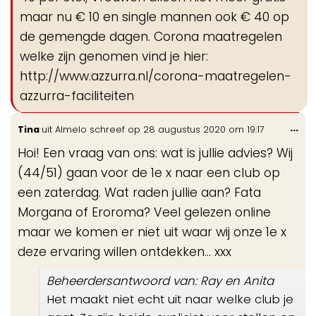
maar nu € 10 en single mannen ook € 40 op
de gemengde dagen. Corona maatregelen
welke zijn genomen vind je hier:
http://www.azzurra.nl/corona-maatregelen-
azzurra-faciliteiten
Wis
...
Tina
uit
Almelo
schreef op
28 augustus 2020
om
19:17
de
Hoi! Een vraag van ons: wat is jullie advies? Wij
me
(44/51) gaan voor de 1e x naar een club op
een zaterdag. Wat raden jullie aan? Fata
Morgana of Eroroma? Veel gelezen online
maar we komen er niet uit waar wij onze 1e x
deze ervaring willen ontdekken... xxx
Beheerdersantwoord van: Ray en Anita
Het maakt niet echt uit naar welke club je