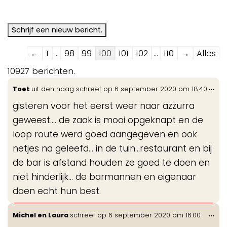
Navigatie
←
1
...
98
99
100
101
102
...
110
→
Alles
door
10927 berichten.
de
Wis
...
Toet
uit
den haag
schreef op
6 september 2020
om
18:40
gastenboek-
de
lijst
gisteren voor het eerst weer naar azzurra
me
geweest.... de zaak is mooi opgeknapt en de
loop route werd goed aangegeven en ook
netjes na geleefd... in de tuin...restaurant en bij
de bar is afstand houden ze goed te doen en
niet hinderlijk... de barmannen en eigenaar
doen echt hun best.
Wis
...
Michel en Laura
schreef op
6 september 2020
om
16:00
de