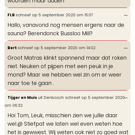
woorden maar daden
Wis
...
FLB
schreef op
5 september 2020
om
15:07
de
Hallo, vanavond nog mensen ergens naar de
me
sauna? Berendonck Bussloo Mill?
Wis
...
Bert
schreef op
5 september 2020
om
14:02
de
Groot Matras klinkt spannend maar dat roken
me
niet. Neuken of pijpen met een peuk in je
mond? Maar we hebben wel zin om er weer
naar toe te gaan .
Wis
...
Tijger en Muis
uit
Denbosch
schreef op
5 september 2020
de
om
06:32
me
Hoi Tom, Leuk, misschien zien we jullie daar
wel.@ Stiefpat we laten wel even weten hoe
het is gewwest. Wij weten ook niet zo goed wat