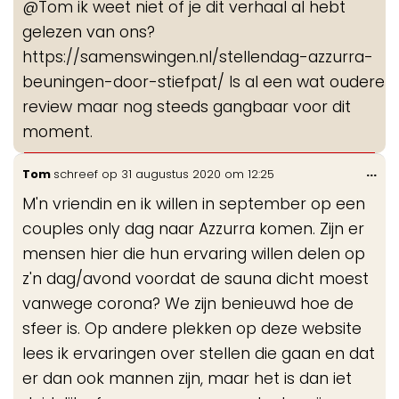
@Tom ik weet niet of je dit verhaal al hebt
me
gelezen van ons?
https://samenswingen.nl/stellendag-azzurra-
beuningen-door-stiefpat/ Is al een wat oudere
review maar nog steeds gangbaar voor dit
moment.
Wis
...
Tom
schreef op
31 augustus 2020
om
12:25
de
M'n vriendin en ik willen in september op een
me
couples only dag naar Azzurra komen. Zijn er
mensen hier die hun ervaring willen delen op
z'n dag/avond voordat de sauna dicht moest
vanwege corona? We zijn benieuwd hoe de
sfeer is. Op andere plekken op deze website
lees ik ervaringen over stellen die gaan en dat
er dan ook mannen zijn, maar het is dan iet