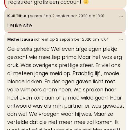
registreer gratis een account
Wis
...
K
uit
Tilburg
schreef op
2 september 2020
om
18:01
de
Leuke site
me
Wis
...
Michel Laura
schreef op
2 september 2020
om
16:04
de
Geile seks gehad Wel even afgelegen plekje
me
gezocht wie mee liep prima Maar het was erg
druk. Was overigens prettige sfeer. Er viel ons
al meteen jonge meid op. Prachtig lijf , mooie
blonde lokken. En der ogen gaven licht met
volle wimpers erom heen. We spraken haar
heel even kort aan of zij mee wilde gaan. Haar
antwoord was als mijn partner er was geweest
dan wel. We vroegen waar hij was. Maar ze
vertelde dat die niet meer mee zal komen. Ik