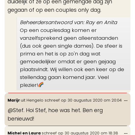
duidelijk of ze op een gemengde dag zijn
gegaan of op een couples only dag.
Beheerdersantwoord van: Ray en Anita
Op een couplesdag komen er
vanzelfsprekend geen alleenstaanden
(dus ook geen single dames). De sfeer is
prima en het is op zo'n dag wat
gemoedelijker omdat er geen gejaag
plaatsvindt. Wij willen ook een keer op de
stellendag gaan komend jaar. Veel
plezier!
Wis
...
Marijr
uit
Hengelo
schreef op
30 augustus 2020
om
20:04
de
@Stef. Hoi Stef, hoe was het. Ben erg
me
benieuwd!
Wis
...
Michel en Laura
schreef op
30 augustus 2020
om
18:38