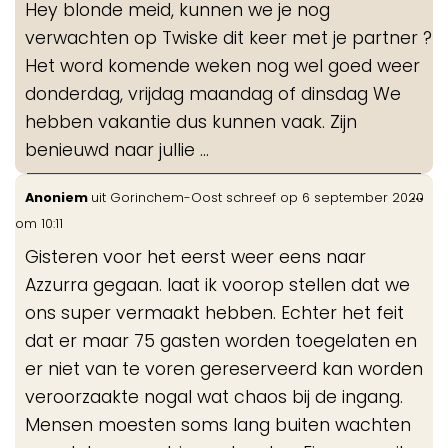
Hey blonde meid, kunnen we je nog
me
verwachten op Twiske dit keer met je partner ?
Het word komende weken nog wel goed weer
donderdag, vrijdag maandag of dinsdag We
hebben vakantie dus kunnen vaak. Zijn
benieuwd naar jullie ...
Wis
...
Anoniem
uit
Gorinchem-Oost
schreef op
6 september 2020
de
om
10:11
me
Gisteren voor het eerst weer eens naar
Azzurra gegaan. laat ik voorop stellen dat we
ons super vermaakt hebben. Echter het feit
dat er maar 75 gasten worden toegelaten en
er niet van te voren gereserveerd kan worden
veroorzaakte nogal wat chaos bij de ingang.
Mensen moesten soms lang buiten wachten