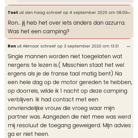
Wis
...
Toet
uit
den haag
schreef op
4 september 2020
om
08:00
de
Ron... jij heb het over iets anders dan azzurra.
me
Was het een camping?
Wis
...
Ron
uit
Alkmaar
schreef op
3 september 2020
om
13:31
de
Single mannen worden niet toegelaten wat
me
nergens te lezen is.( Misschien staat het wel
ergens als je de franse taal matig bent) Na
een hele dag op de motor gereden te hebben,
op doorreis, wilde ik 1 nacht op deze camping
verblijven. Ik had contact met een
onvriendelijke vrouw die vroeg waar mijn
partner was. Aangezien die niet mee was werd
mij resoluut de toegang geweigerd. Mijn advies :
ga er niet heen.