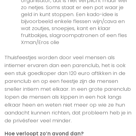
organisator, dat is niet verplicht maar wel
zo netjes. Soms staat er een pot waar je
geld in kunt stoppen. Een kado-idee is
bijvoorbeeld enkele flessen wijn/cava en
wat zoutjes, snoepjes, kant en klaar
fruitbakjes, slagroompatronen of een fles
Xman/Eros olie
Thuisfeestjes worden door veel mensen als
intiemer ervaren dan een parenclub, het is ook
een stuk goedkoper dan 120 euro aftikken in de
parenclub en op een feestje zijn de mensen
sneller intiem met elkaar. In een grote parenclub
lopen de mensen als kippen in een hok langs
elkaar heen en weten niet meer op wie ze hun
aandacht kunnen richten, dat probleem heb je in
de privésfeer veel minder.
Hoe verloopt zo’n avond dan?