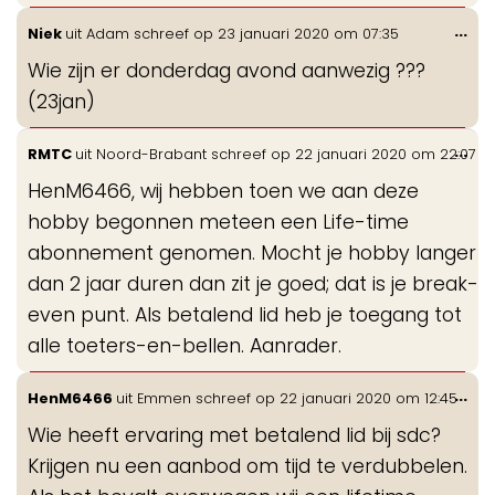
Wis
...
Niek
uit
Adam
schreef op
23 januari 2020
om
07:35
de
Wie zijn er donderdag avond aanwezig ???
me
(23jan)
Wis
...
RMTC
uit
Noord-Brabant
schreef op
22 januari 2020
om
22:07
de
HenM6466, wij hebben toen we aan deze
me
hobby begonnen meteen een Life-time
abonnement genomen. Mocht je hobby langer
dan 2 jaar duren dan zit je goed; dat is je break-
even punt. Als betalend lid heb je toegang tot
alle toeters-en-bellen. Aanrader.
Wis
...
HenM6466
uit
Emmen
schreef op
22 januari 2020
om
12:45
de
Wie heeft ervaring met betalend lid bij sdc?
me
Krijgen nu een aanbod om tijd te verdubbelen.