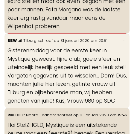
extra stellen maar ook even losgaan met een
paar mannen. Fata Morgana was de laatste
keer erg rustig vandaar maar eens de
Wilpenhof proberen.
Wis
...
BBW
uit
Tilburg
schreef op
31 januari 2020
om
20:51
de
Gisterenmiddag voor de eerste keer in
me
Mystique geweest. Fijne club, goeie sfeer en
uiteindelijk heerlijk gespeeld met een leuk stel!
Vergeten gegevens uit te wisselen... Dom! Dus,
mochten jullie hier lezen, getinte vrouw uit
Tilburg en bijbehorende man, wij hebben
genoten van jullie! Kus, Vrouw1980 op SDC
Wis
...
RMTC
uit
Noord-Brabant
schreef op
31 januari 2020
om
19:26
de
Hoi StelZHGLD, Mystique is een uitstekende
me
keuze voor een (eerste?) bezoek. Een verslag