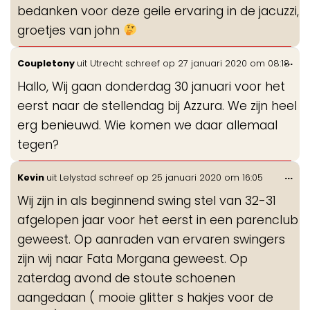
bedanken voor deze geile ervaring in de jacuzzi,
groetjes van john
Wis
...
Coupletony
uit
Utrecht
schreef op
27 januari 2020
om
08:18
de
Hallo, Wij gaan donderdag 30 januari voor het
me
eerst naar de stellendag bij Azzura. We zijn heel
erg benieuwd. Wie komen we daar allemaal
tegen?
Wis
...
Kevin
uit
Lelystad
schreef op
25 januari 2020
om
16:05
de
Wij zijn in als beginnend swing stel van 32-31
me
afgelopen jaar voor het eerst in een parenclub
geweest. Op aanraden van ervaren swingers
zijn wij naar Fata Morgana geweest. Op
zaterdag avond de stoute schoenen
aangedaan ( mooie glitter s hakjes voor de