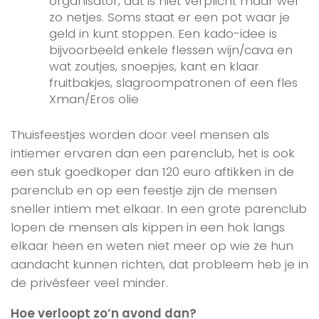
organisator, dat is niet verplicht maar wel
zo netjes. Soms staat er een pot waar je
geld in kunt stoppen. Een kado-idee is
bijvoorbeeld enkele flessen wijn/cava en
wat zoutjes, snoepjes, kant en klaar
fruitbakjes, slagroompatronen of een fles
Xman/Eros olie
Thuisfeestjes worden door veel mensen als
intiemer ervaren dan een parenclub, het is ook
een stuk goedkoper dan 120 euro aftikken in de
parenclub en op een feestje zijn de mensen
sneller intiem met elkaar. In een grote parenclub
lopen de mensen als kippen in een hok langs
elkaar heen en weten niet meer op wie ze hun
aandacht kunnen richten, dat probleem heb je in
de privésfeer veel minder.
Hoe verloopt zo’n avond dan?