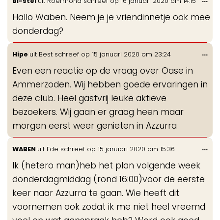
Bi-stel
uit
Roermond
schreef op
16 januari 2020
om
14:15
de
Hallo Waben. Neem je je vriendinnetje ook mee
me
donderdag?
Wis
...
Hipe
uit
Best
schreef op
15 januari 2020
om
23:24
de
Even een reactie op de vraag over Oase in
me
Ammerzoden. Wij hebben goede ervaringen in
deze club. Heel gastvrij leuke aktieve
bezoekers. Wij gaan er graag heen maar
morgen eerst weer genieten in Azzurra
Wis
...
WABEN
uit
Ede
schreef op
15 januari 2020
om
15:36
de
Ik (hetero man)heb het plan volgende week
me
donderdagmiddag (rond 16:00)voor de eerste
keer naar Azzurra te gaan. Wie heeft dit
voornemen ook zodat ik me niet heel vreemd