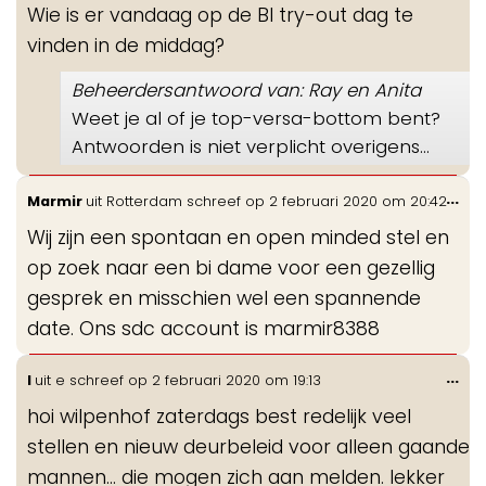
Wie is er vandaag op de BI try-out dag te
me
vinden in de middag?
Beheerdersantwoord van: Ray en Anita
Weet je al of je top-versa-bottom bent?
Antwoorden is niet verplicht overigens...
Wis
...
Marmir
uit
Rotterdam
schreef op
2 februari 2020
om
20:42
de
Wij zijn een spontaan en open minded stel en
me
op zoek naar een bi dame voor een gezellig
gesprek en misschien wel een spannende
date. Ons sdc account is marmir8388
Wis
...
l
uit
e
schreef op
2 februari 2020
om
19:13
de
hoi wilpenhof zaterdags best redelijk veel
me
stellen en nieuw deurbeleid voor alleen gaande
mannen... die mogen zich aan melden. lekker