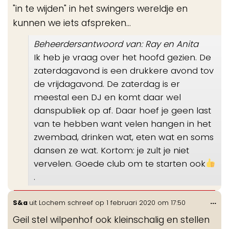
"in te wijden" in het swingers wereldje en
kunnen we iets afspreken...
Beheerdersantwoord van: Ray en Anita
Ik heb je vraag over het hoofd gezien. De
zaterdagavond is een drukkere avond tov
de vrijdagavond. De zaterdag is er
meestal een DJ en komt daar wel
danspubliek op af. Daar hoef je geen last
van te hebben want velen hangen in het
zwembad, drinken wat, eten wat en soms
dansen ze wat. Kortom: je zult je niet
vervelen. Goede club om te starten ook
.
Wis
...
S&a
uit
Lochem
schreef op
1 februari 2020
om
17:50
de
Geil stel wilpenhof ook kleinschalig en stellen
me