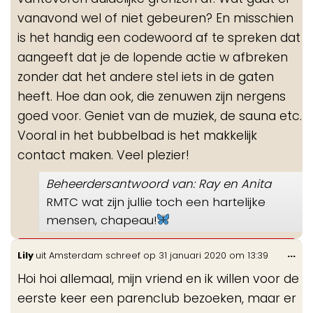
vanavond wel of niet gebeuren? En misschien
is het handig een codewoord af te spreken dat
aangeeft dat je de lopende actie w afbreken
zonder dat het andere stel iets in de gaten
heeft. Hoe dan ook, die zenuwen zijn nergens
goed voor. Geniet van de muziek, de sauna etc.
Vooral in het bubbelbad is het makkelijk
contact maken. Veel plezier!
Beheerdersantwoord van: Ray en Anita
RMTC wat zijn jullie toch een hartelijke
mensen, chapeau!
Wis
...
Lily
uit
Amsterdam
schreef op
31 januari 2020
om
13:39
de
Hoi hoi allemaal, mijn vriend en ik willen voor de
me
eerste keer een parenclub bezoeken, maar er