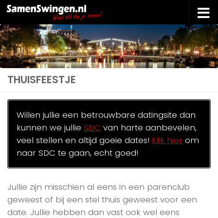
Doorgaan naar inhoud
THUISFEESTJE
Willen jullie een betrouwbare datingsite dan
kunnen we jullie
SDC
van harte aanbevelen,
veel stellen en altijd goeie dates!
Klik hier
om
naar SDC te gaan, echt goed!
Jullie zijn misschien al eens in een parenclub
geweest of bij een stel thuis geweest voor een
date. Jullie hebben dan vast ook wel eens