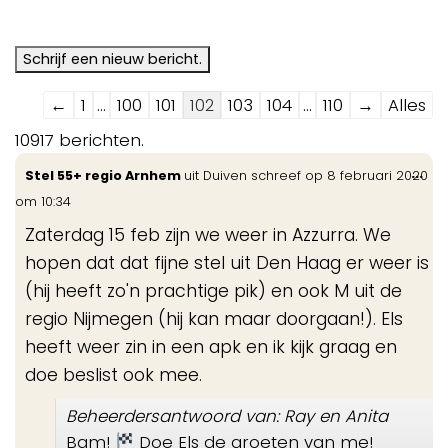
Navigatie
←
1
...
100
101
102
103
104
...
110
→
Alles
door
10917 berichten.
de
Wis
...
Stel 55+ regio Arnhem
uit
Duiven
schreef op
8 februari 2020
gastenboek-
de
om
10:34
lijst
me
Zaterdag 15 feb zijn we weer in Azzurra. We
hopen dat dat fijne stel uit Den Haag er weer is
(hij heeft zo'n prachtige pik) en ook M uit de
regio Nijmegen (hij kan maar doorgaan!). Els
heeft weer zin in een apk en ik kijk graag en
doe beslist ook mee.
Beheerdersantwoord van: Ray en Anita
Bam!
Doe Els de groeten van me!