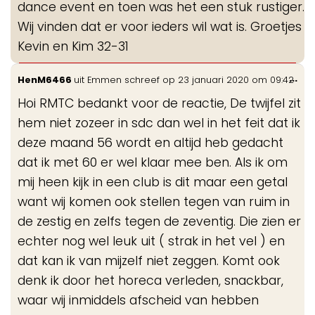
dance event en toen was het een stuk rustiger.
Wij vinden dat er voor ieders wil wat is. Groetjes
Kevin en Kim 32-31
Wis
...
HenM6466
uit
Emmen
schreef op
23 januari 2020
om
09:42
de
Hoi RMTC bedankt voor de reactie, De twijfel zit
me
hem niet zozeer in sdc dan wel in het feit dat ik
deze maand 56 wordt en altijd heb gedacht
dat ik met 60 er wel klaar mee ben. Als ik om
mij heen kijk in een club is dit maar een getal
want wij komen ook stellen tegen van ruim in
de zestig en zelfs tegen de zeventig. Die zien er
echter nog wel leuk uit ( strak in het vel ) en
dat kan ik van mijzelf niet zeggen. Komt ook
denk ik door het horeca verleden, snackbar,
waar wij inmiddels afscheid van hebben