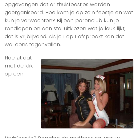
opgevangen dat er thuisfeestjes worden
georganiseerd. Hoe kom je op zo’n feestje en wat
kun je verwachten? Bij een parenclub kun je
rondlopen en een stel uitkiezen wat je leuk lijkt,
dat is vrijblijvend. Als je 1 op 1 afspreekt kan dat
wel eens tegenvallen.
Hoe zit dat
met de klik
op een
thuisfeestje? Bepalen de gastheer en-vrouw