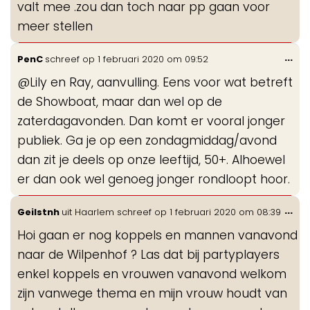
valt mee .zou dan toch naar pp gaan voor
meer stellen
Wis
...
PenC
schreef op
1 februari 2020
om
09:52
de
@Lily en Ray, aanvulling. Eens voor wat betreft
me
de Showboat, maar dan wel op de
zaterdagavonden. Dan komt er vooral jonger
publiek. Ga je op een zondagmiddag/avond
dan zit je deels op onze leeftijd, 50+. Alhoewel
er dan ook wel genoeg jonger rondloopt hoor.
Wis
...
Geilstnh
uit
Haarlem
schreef op
1 februari 2020
om
08:39
de
Hoi gaan er nog koppels en mannen vanavond
me
naar de Wilpenhof ? Las dat bij partyplayers
enkel koppels en vrouwen vanavond welkom
zijn vanwege thema en mijn vrouw houdt van