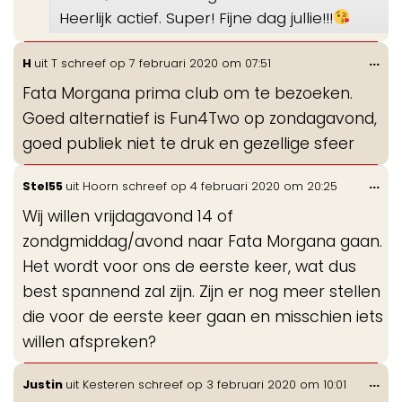
Heerlijk actief. Super! Fijne dag jullie!!!
Wis
...
H
uit
T
schreef op
7 februari 2020
om
07:51
de
Fata Morgana prima club om te bezoeken.
me
Goed alternatief is Fun4Two op zondagavond,
goed publiek niet te druk en gezellige sfeer
Wis
...
Stel55
uit
Hoorn
schreef op
4 februari 2020
om
20:25
de
Wij willen vrijdagavond 14 of
me
zondgmiddag/avond naar Fata Morgana gaan.
Het wordt voor ons de eerste keer, wat dus
best spannend zal zijn. Zijn er nog meer stellen
die voor de eerste keer gaan en misschien iets
willen afspreken?
Wis
...
Justin
uit
Kesteren
schreef op
3 februari 2020
om
10:01
de