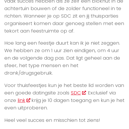
vaak succes hebben als ze zelf een blokhut in de
achtertuin bouwen of de zolder functioneel in te
richten. Wanneer je op SDC zit en jij thuisparties
organiseert komen daar genoeg stellen met een
tekort aan feestruimte op af.
Hoe lang een feestje duurt kan ik je niet zeggen.
We hebben ze om 1 uur zien eindigen, om 4 uur
en de volgende dag pas. Dat ligt geheel aan de
sfeer, het type mensen en het
drank/drugsgebruik.
Voor thuisfeestjes kun je het beste lid worden van
een goede datingsite zoals
SDC
. Exclusief via
onze
link
krijg je 10 dagen toegang en kun je het
even uitproberen.
Heel veel succes en misschien tot ziens!