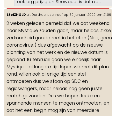
ook erg prijzig en Showboat is dat niet.
Wis
...
StelZHGLD
uit
Dordrecht
schreef op
30 januari 2020
om
21:09
de
2 weken geleden gemeld dat we dat weekend
me
naar Mystique zouden gaan, maar helaas...fikse
verkoudheid gooide roet in het eten (Nee, geen
coronavirus..) dus afgewacht op de nieuwe
planning van het werk en de nieuwe datum is
gepland. 16 februari gaan we eindelijk naar
Mystique...al langere tijd lopen we met dit plan
rond, willen ook al enige tijd een stel
ontmoeten dus we staan op SDC en
regioswingers, maar helaas nog geen juiste
match gevonden. Dus we hopen leuke en
spannende mensen te mogen ontmoeten, en
dat het een begin mag zijn van meerdere