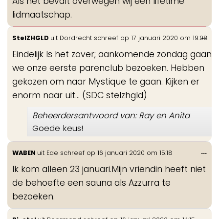
Als het bevalt overwegen wij een lifetime
lidmaatschap.
Wis
...
StelZHGLD
uit
Dordrecht
schreef op
17 januari 2020
om
19:08
de
Eindelijk Is het zover; aankomende zondag gaan
me
we onze eerste parenclub bezoeken. Hebben
gekozen om naar Mystique te gaan. Kijken er
enorm naar uit... (SDC stelzhgld)
Beheerdersantwoord van: Ray en Anita
Goede keus!
Wis
...
WABEN
uit
Ede
schreef op
16 januari 2020
om
15:18
de
Ik kom alleen 23 januari.Mijn vriendin heeft niet
me
de behoefte een sauna als Azzurra te
bezoeken.
Wis
...