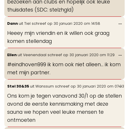
bezoeken aan clubs en hopelijk ook leuke
thuisdates (SDC: stelzhgld)
Wis
...
Dann
uit
Tiel
schreef op
30 januari 2020
om
14:58
de
Heeey mijn vriendin en ik willen ook graag
me
komen stellendag
Wis
...
Ellen
uit
Veenendaal
schreef op
30 januari 2020
om
11:29
de
#eindhoven999 ik kom ook niet alleen... ik kom
me
met mijn partner.
Wis
...
Stel 30&35
uit
Wanssum
schreef op
30 januari 2020
om
07:03
de
Ons kom je tegen vanavond 30/1 op de stellen
me
avond de eerste kennismaking met deze
sauna we hopen veel leuke mensen te
ontmoeten