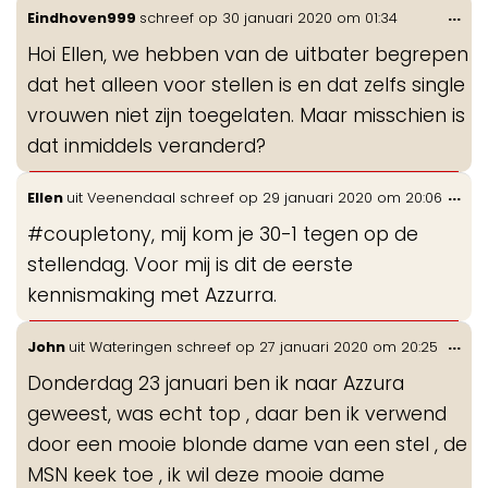
Wis
...
Eindhoven999
schreef op
30 januari 2020
om
01:34
de
Hoi Ellen, we hebben van de uitbater begrepen
me
dat het alleen voor stellen is en dat zelfs single
vrouwen niet zijn toegelaten. Maar misschien is
dat inmiddels veranderd?
Wis
...
Ellen
uit
Veenendaal
schreef op
29 januari 2020
om
20:06
de
#coupletony, mij kom je 30-1 tegen op de
me
stellendag. Voor mij is dit de eerste
kennismaking met Azzurra.
Wis
...
John
uit
Wateringen
schreef op
27 januari 2020
om
20:25
de
Donderdag 23 januari ben ik naar Azzura
me
geweest, was echt top , daar ben ik verwend
door een mooie blonde dame van een stel , de
MSN keek toe , ik wil deze mooie dame