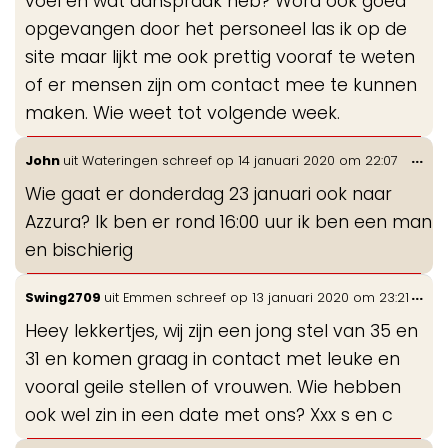
voel en wat aanspraak heb? Word ook goed
opgevangen door het personeel las ik op de
site maar lijkt me ook prettig vooraf te weten
of er mensen zijn om contact mee te kunnen
maken. Wie weet tot volgende week.
Wis
...
John
uit
Wateringen
schreef op
14 januari 2020
om
22:07
de
Wie gaat er donderdag 23 januari ook naar
me
Azzura? Ik ben er rond 16:00 uur ik ben een man
en bischierig
Wis
...
Swing2709
uit
Emmen
schreef op
13 januari 2020
om
23:21
de
Heey lekkertjes, wij zijn een jong stel van 35 en
me
31 en komen graag in contact met leuke en
vooral geile stellen of vrouwen. Wie hebben
ook wel zin in een date met ons? Xxx s en c