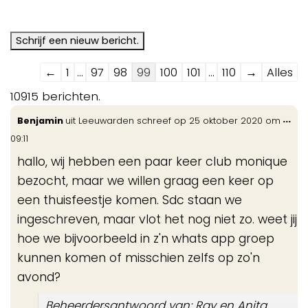
Navigatie
←
1
...
97
98
99
100
101
...
110
→
Alles
door
10915 berichten.
de
Wis
...
Benjamin
uit
Leeuwarden
schreef op
25 oktober 2020
om
gastenboek-
de
09:11
lijst
me
hallo, wij hebben een paar keer club monique
bezocht, maar we willen graag een keer op
een thuisfeestje komen. Sdc staan we
ingeschreven, maar vlot het nog niet zo. weet jij
hoe we bijvoorbeeld in z'n whats app groep
kunnen komen of misschien zelfs op zo'n
avond?
Beheerdersantwoord van: Ray en Anita