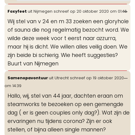
Wis
...
Foxyfeet
uit
Nijmegen
schreef op
20 oktober 2020
om
01:46
de
Wij stel van v 24 en m 33 zoeken een gloryhole
me
of sauna die nog regelmatig bezocht word. We
wilde deze week voor t eerst naar azzurra,
maar hij is dicht. We willen alles veilig doen. We
zijn beide bi schierig. Wie heeft suggesties?
Buurt van Nijmegen
Wis
...
Samenopavontuur
uit
Utrecht
schreef op
19 oktober 2020
de
om
14:39
me
Hallo, wij, stel van 44 jaar, dachten eraan om
steamworks te bezoeken op een gemengde
dag ( er is geen couples only dag?). Wat zijn de
ervaringen nu tijdens corona? Zijn er ook
stellen, of bijna alleen single mannen?