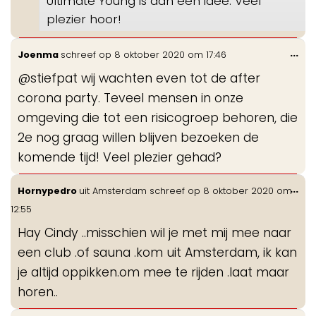
Ultimate Young is dan een idee. Veel
plezier hoor!
Wis
...
Joenma
schreef op
8 oktober 2020
om
17:46
de
@stiefpat wij wachten even tot de after
me
corona party. Teveel mensen in onze
omgeving die tot een risicogroep behoren, die
2e nog graag willen blijven bezoeken de
komende tijd! Veel plezier gehad?
Wis
...
Hornypedro
uit
Amsterdam
schreef op
8 oktober 2020
om
de
12:55
me
Hay Cindy ..misschien wil je met mij mee naar
een club .of sauna .kom uit Amsterdam, ik kan
je altijd oppikken.om mee te rijden .laat maar
horen..