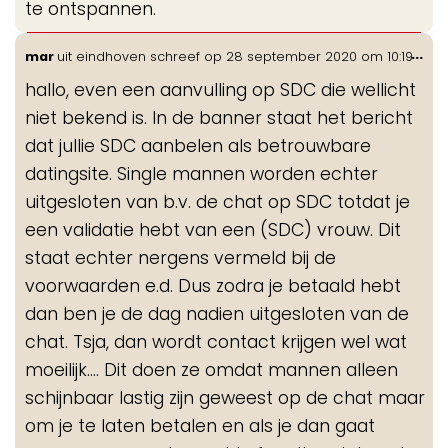
te ontspannen.
Wis
...
mar
uit
eindhoven
schreef op
28 september 2020
om
10:19
de
hallo, even een aanvulling op SDC die wellicht
me
niet bekend is. In de banner staat het bericht
dat jullie SDC aanbelen als betrouwbare
datingsite. Single mannen worden echter
uitgesloten van b.v. de chat op SDC totdat je
een validatie hebt van een (SDC) vrouw. Dit
staat echter nergens vermeld bij de
voorwaarden e.d. Dus zodra je betaald hebt
dan ben je de dag nadien uitgesloten van de
chat. Tsja, dan wordt contact krijgen wel wat
moeilijk.... Dit doen ze omdat mannen alleen
schijnbaar lastig zijn geweest op de chat maar
om je te laten betalen en als je dan gaat