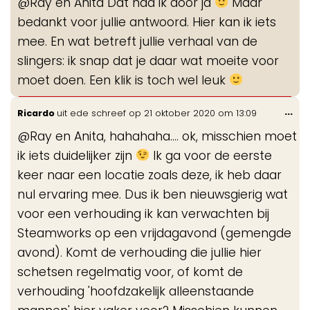
@Ray en Anita Dat had ik door ja
Maar
me
bedankt voor jullie antwoord. Hier kan ik iets
mee. En wat betreft jullie verhaal van de
slingers: ik snap dat je daar wat moeite voor
moet doen. Een klik is toch wel leuk
Wis
...
Ricardo
uit
ede
schreef op
21 oktober 2020
om
13:09
de
@Ray en Anita, hahahaha.... ok, misschien moet
me
ik iets duidelijker zijn
Ik ga voor de eerste
keer naar een locatie zoals deze, ik heb daar
nul ervaring mee. Dus ik ben nieuwsgierig wat
voor een verhouding ik kan verwachten bij
Steamworks op een vrijdagavond (gemengde
avond). Komt de verhouding die jullie hier
schetsen regelmatig voor, of komt de
verhouding 'hoofdzakelijk alleenstaande