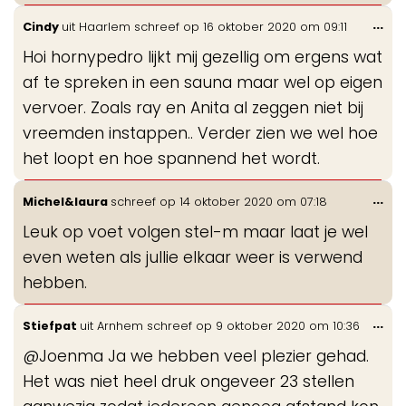
Wis
...
Cindy
uit
Haarlem
schreef op
16 oktober 2020
om
09:11
de
Hoi hornypedro lijkt mij gezellig om ergens wat
me
af te spreken in een sauna maar wel op eigen
vervoer. Zoals ray en Anita al zeggen niet bij
vreemden instappen.. Verder zien we wel hoe
het loopt en hoe spannend het wordt.
Wis
...
Michel&laura
schreef op
14 oktober 2020
om
07:18
de
Leuk op voet volgen stel-m maar laat je wel
me
even weten als jullie elkaar weer is verwend
hebben.
Wis
...
Stiefpat
uit
Arnhem
schreef op
9 oktober 2020
om
10:36
de
@Joenma Ja we hebben veel plezier gehad.
me
Het was niet heel druk ongeveer 23 stellen