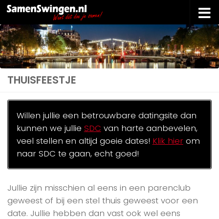
Doorgaan naar inhoud
THUISFEESTJE
Willen jullie een betrouwbare datingsite dan
kunnen we jullie
SDC
van harte aanbevelen,
veel stellen en altijd goeie dates!
Klik hier
om
naar SDC te gaan, echt goed!
Jullie zijn misschien al eens in een parenclub
geweest of bij een stel thuis geweest voor een
date. Jullie hebben dan vast ook wel eens