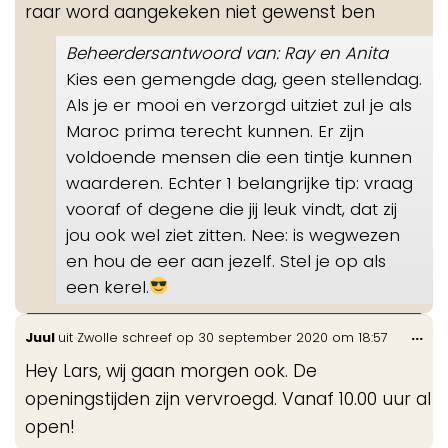
raar word aangekeken niet gewenst ben
Beheerdersantwoord van: Ray en Anita
Kies een gemengde dag, geen stellendag.
Als je er mooi en verzorgd uitziet zul je als
Maroc prima terecht kunnen. Er zijn
voldoende mensen die een tintje kunnen
waarderen. Echter 1 belangrijke tip: vraag
vooraf of degene die jij leuk vindt, dat zij
jou ook wel ziet zitten. Nee: is wegwezen
en hou de eer aan jezelf. Stel je op als
een kerel.
Wis
...
Juul
uit
Zwolle
schreef op
30 september 2020
om
18:57
de
Hey Lars, wij gaan morgen ook. De
me
openingstijden zijn vervroegd. Vanaf 10.00 uur al
open!