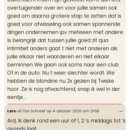
overtuigender over en voor jullie samen ook
goed om daarna grotere stap te zetten dat is
goed voor afwisseling ook samen spannende
dingen ondernemen ipv meteeen met andere
Is belangrijk dat tussen jullie goed zit qua
intimiteit anders gaat t niet met anderen als
jullie elkaar niet waarderen en niet elkaar
beminnen We gaan ook soms naar een club.
Of in de auto. Nu t weer slechter wordt. We
hebben de blondine nu 2x gezien bij Twiske
hoor. Ze is nog afwachtend, snap ik wel in der
eentje...
Wis
...
Lars
uit
Oss
schreef op
4 oktober 2020
om
21:08
de
Ard, Ik denk rond een uur of 1, 2 ‘s middags tot ‘s
me
avonds laat.