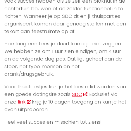
vaak succes hebben als ze zelf een blokhut in de
achtertuin bouwen of de zolder functioneel in te
richten. Wanneer je op SDC zit en jij thuisparties
organiseert komen daar genoeg stellen met een
tekort aan feestruimte op af.
Hoe lang een feestje duurt kan ik je niet zeggen.
We hebben ze om 1 uur zien eindigen, om 4 uur
en de volgende dag pas. Dat ligt geheel aan de
sfeer, het type mensen en het
drank/drugsgebruik.
Voor thuisfeestjes kun je het beste lid worden van
een goede datingsite zoals
SDC
. Exclusief via
onze
link
krijg je 10 dagen toegang en kun je het
even uitproberen.
Heel veel succes en misschien tot ziens!