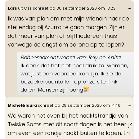
Wis
...
Lars
uit
Oss
schreef op
30 september 2020
om
13:23
de
Ik was van plan om met mijn vriendin naar de
me
stellendag bij Azurra te gaan morgen. Zijn er
dat meer van plan of blijft iedereen thuis
vanwege de angst om corona op te lopen?
Beheerdersantwoord van: Ray en Anita
Ik denk dat het niet heel druk zal worden,
wat juist een voordeel kan zijn. Ik zie de
bezoekersaantallen op onze site flink
dalen. Mensen zijn bang
Wis
...
Michel&laura
schreef op
29 september 2020
om
14:46
de
We waren net even bij het naaktstrandje van
me
Twiske Soms met dit soort dagen is het heerlijk
om even een rondje naakt buiten te lopen. En