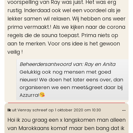
voorspelling van Ray was juist. Het was erg
rustig. Inderdaad ook wel een voordeel als je
lekker samen wil relaxen. Wij hebben ons weer
prima vermaakt.! Als we kijken naar de corona
regels die de sauna toepast. Prima niets op
aan te merken. Voor ons idee is het gewoon
veilig !
Beheerdersantwoord van: Ray en Anita
Gelukkig ook nog mensen met goed
nieuws! We doen het later eens over, dan
organiseren we een meet&greet daar bij
Azzurra!
Wis
...
Ik
uit
Venray
schreef op
1 oktober 2020
om
10:30
de
Hoi ik zou graag een x langskomen man alleen
me
van Marokkaans komaf maar ben bang dat ik