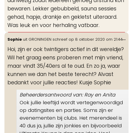
aanwezig zodat iedereen genoeg afstand kon
bewaren. Lekker gebubbeld, sauna sessies
gehad, hapje, drankje en gekletst uiteraard.
Was leuk en voor herhaling vatbaar.
Wis
...
Sophie
uit
GRONINGEN
schreef op
8 oktober 2020
om
21:44
de
Hoi, zijn er ook twintigers actief in dit wereldje?
me
Wil het graag eens proberen met mijn vriend,
maar vindt 35/40ers al te oud. En zo ja, waar
kunnen we dan het beste terecht? Alvast
bedankt voor jullie reacties! Kusje Sophie
Beheerdersantwoord van: Ray en Anita
Ook jullie leeftijd wordt vertegenwoordigd
op datingsites en parties. Soms zijn er
evenementen bij clubs. Het merendeel is
40 dus ja, jullie zijn jonkies en bijvoorbeeld