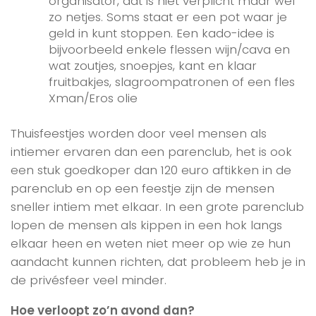
organisator, dat is niet verplicht maar wel
zo netjes. Soms staat er een pot waar je
geld in kunt stoppen. Een kado-idee is
bijvoorbeeld enkele flessen wijn/cava en
wat zoutjes, snoepjes, kant en klaar
fruitbakjes, slagroompatronen of een fles
Xman/Eros olie
Thuisfeestjes worden door veel mensen als
intiemer ervaren dan een parenclub, het is ook
een stuk goedkoper dan 120 euro aftikken in de
parenclub en op een feestje zijn de mensen
sneller intiem met elkaar. In een grote parenclub
lopen de mensen als kippen in een hok langs
elkaar heen en weten niet meer op wie ze hun
aandacht kunnen richten, dat probleem heb je in
de privésfeer veel minder.
Hoe verloopt zo’n avond dan?