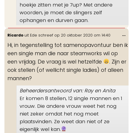
hoekje zitten met je 7up? Met andere
woorden, je moet de slingers zelf
ophangen en durven gaan.
Wis
...
Ricardo
uit
Ede
schreef op
20 oktober 2020
om
14:40
de
Hi, in tegenstelling tot samenopavontuur ben ik
me
een single man die naar steamworks wil op
een vrijdag. De vraag is wel hetzelfde
. Zijn er
ook stellen (of wellicht single ladies) of alleen
mannen?
Beheerdersantwoord van: Ray en Anita
Er komen 8 stellen, 12 single mannen en 1
vrouw. Die andere vrouw weet het nog
niet zeker omdat het nog moet
plaatsvinden. Ze weet dan niet of ze
eigenlijk wel kan.