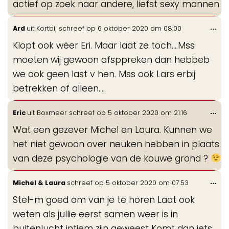
actief op zoek naar andere, liefst sexy mannen
Wis
...
Ard
uit
Kortbij
schreef op
6 oktober 2020
om
08:00
de
Klopt ook wëer Eri. Maar laat ze toch....Mss
me
moeten wij gewoon afsppreken dan hebbeb
we ook geen last v hen. Mss ook Lars erbij
betrekken of alleen....
Wis
...
Eric
uit
Boxmeer
schreef op
5 oktober 2020
om
21:16
de
Wat een gezever Michel en Laura. Kunnen we
me
het niet gewoon over neuken hebben in plaats
van deze psychologie van de kouwe grond ?
Wis
...
Michel & Laura
schreef op
5 oktober 2020
om
07:53
de
Stel-m goed om van je te horen Laat ook
me
weten als jullie eerst samen weer is in
buitenlucht intiem zijn geweest Komt dan iets