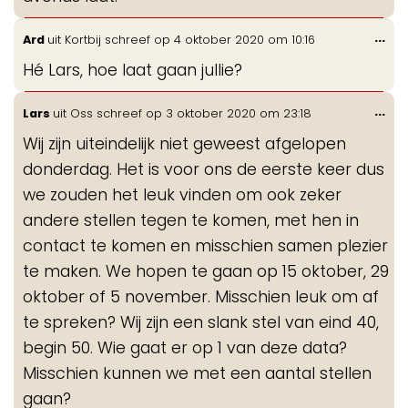
Wis
...
Ard
uit
Kortbij
schreef op
4 oktober 2020
om
10:16
de
Hé Lars, hoe laat gaan jullie?
me
Wis
...
Lars
uit
Oss
schreef op
3 oktober 2020
om
23:18
de
Wij zijn uiteindelijk niet geweest afgelopen
me
donderdag. Het is voor ons de eerste keer dus
we zouden het leuk vinden om ook zeker
andere stellen tegen te komen, met hen in
contact te komen en misschien samen plezier
te maken. We hopen te gaan op 15 oktober, 29
oktober of 5 november. Misschien leuk om af
te spreken? Wij zijn een slank stel van eind 40,
begin 50. Wie gaat er op 1 van deze data?
Misschien kunnen we met een aantal stellen
gaan?