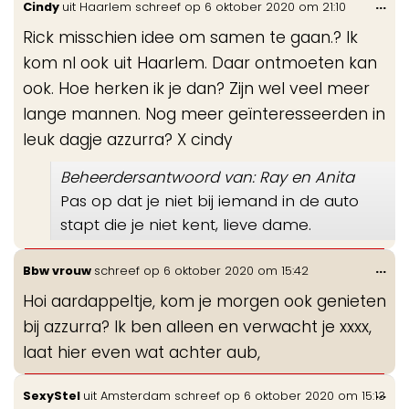
Wis
...
Cindy
uit
Haarlem
schreef op
6 oktober 2020
om
21:10
de
Rick misschien idee om samen te gaan.? Ik
me
kom nl ook uit Haarlem. Daar ontmoeten kan
ook. Hoe herken ik je dan? Zijn wel veel meer
lange mannen. Nog meer geïnteresseerden in
leuk dagje azzurra? X cindy
Beheerdersantwoord van: Ray en Anita
Pas op dat je niet bij iemand in de auto
stapt die je niet kent, lieve dame.
Wis
...
Bbw vrouw
schreef op
6 oktober 2020
om
15:42
de
Hoi aardappeltje, kom je morgen ook genieten
me
bij azzurra? Ik ben alleen en verwacht je xxxx,
laat hier even wat achter aub,
Wis
...
SexyStel
uit
Amsterdam
schreef op
6 oktober 2020
om
15:13