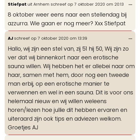
Wis
...
Stiefpat
uit
Arnhem
schreef op
7 oktober 2020
om
20:13
de
8 oktober weer eens naar een stellendag bij
me
azzurra. Wie gaan er nog meer? Xxx Stiefpat
Wis
...
AJ
schreef op
7 oktober 2020
om
13:39
de
Hallo, wij zijn een stel van, zij 51 hij 50, Wij zijn zo
me
ver dat wij binnenkort naar een erotische
sauna willen. Wij hebben het er allebei naar om
haar, samen met hem, door nog een tweede
man erbij, op een erotische manier te
verwennen en wel in een sauna. Dit is voor ons
helemaal nieuw en wij willen weleens
horen/lezen hoe jullie dit hebben ervaren en
uiteraard zijn ook tips en adviezen welkom.
Groetjes AJ