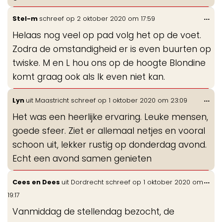
Wis
...
Stel-m
schreef op
2 oktober 2020
om
17:59
de
Helaas nog veel op pad volg het op de voet.
me
Zodra de omstandigheid er is even buurten op
twiske. M en L hou ons op de hoogte Blondine
komt graag ook als Ik even niet kan.
Wis
...
Lyn
uit
Maastricht
schreef op
1 oktober 2020
om
23:09
de
Het was een heerlijke ervaring. Leuke mensen,
me
goede sfeer. Ziet er allemaal netjes en vooral
schoon uit, lekker rustig op donderdag avond.
Echt een avond samen genieten
Wis
...
Cees en Dees
uit
Dordrecht
schreef op
1 oktober 2020
om
de
19:17
me
Vanmiddag de stellendag bezocht, de