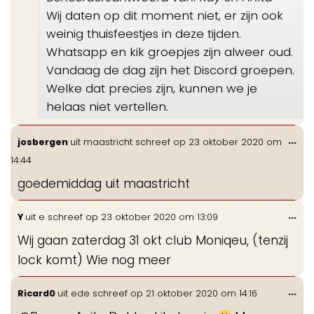
Wij daten op dit moment niet, er zijn ook
weinig thuisfeestjes in deze tijden.
Whatsapp en kik groepjes zijn alweer oud.
Vandaag de dag zijn het Discord groepen.
Welke dat precies zijn, kunnen we je
helaas niet vertellen.
Wis
...
josbergen
uit
maastricht
schreef op
23 oktober 2020
om
de
14:44
me
goedemiddag uit maastricht
Wis
...
Y
uit
e
schreef op
23 oktober 2020
om
13:09
de
Wij gaan zaterdag 31 okt club Moniqeu, (tenzij
me
lock komt) Wie nog meer
Wis
...
Ricard0
uit
ede
schreef op
21 oktober 2020
om
14:16
de