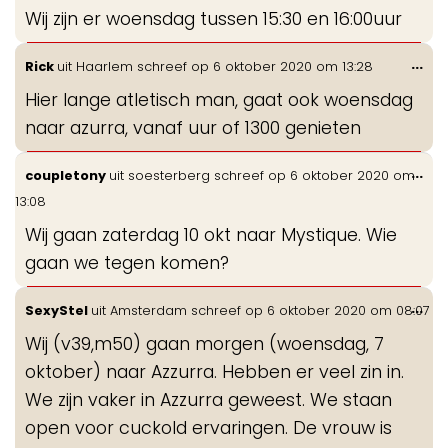
de
Wij zijn er woensdag tussen 15:30 en 16:00uur
me
Wis
...
Rick
uit
Haarlem
schreef op
6 oktober 2020
om
13:28
de
Hier lange atletisch man, gaat ook woensdag
me
naar azurra, vanaf uur of 1300 genieten
Wis
...
coupletony
uit
soesterberg
schreef op
6 oktober 2020
om
de
13:08
me
Wij gaan zaterdag 10 okt naar Mystique. Wie
gaan we tegen komen?
Wis
...
SexyStel
uit
Amsterdam
schreef op
6 oktober 2020
om
08:07
de
Wij (v39,m50) gaan morgen (woensdag, 7
me
oktober) naar Azzurra. Hebben er veel zin in.
We zijn vaker in Azzurra geweest. We staan
open voor cuckold ervaringen. De vrouw is