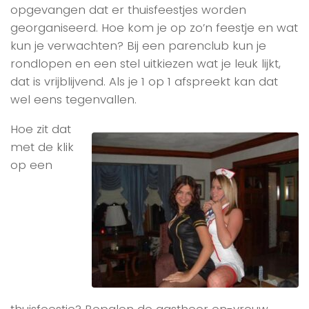
opgevangen dat er thuisfeestjes worden
georganiseerd. Hoe kom je op zo’n feestje en wat
kun je verwachten? Bij een parenclub kun je
rondlopen en een stel uitkiezen wat je leuk lijkt,
dat is vrijblijvend. Als je 1 op 1 afspreekt kan dat
wel eens tegenvallen.
Hoe zit dat
met de klik
op een
thuisfeestje? Bepalen de gastheer en-vrouw