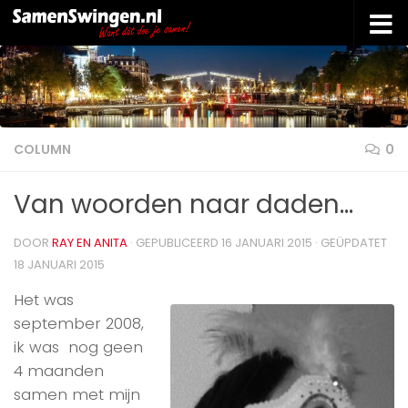
Doorgaan naar inhoud
COLUMN
0
Van woorden naar daden…
DOOR
RAY EN ANITA
· GEPUBLICEERD
16 JANUARI 2015
· GEÜPDATET
18 JANUARI 2015
Het was
september 2008,
ik was nog geen
4 maanden
samen met mijn