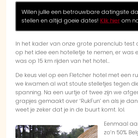
Willen jullie een betrouwbare datingsite d
stellen en altijd goeie dates!
Klik hier
om na
In het kader van onze grote parenclub test
op het idee een hotelletje te nemen, er wa
was op 15 km rijden van het hotel…
De keus viel op een Fletcher hotel met een r
we kwamen al wat stoute stelletjes tegen di
spanning. Na een uurtje of twee zijn we afge
grapjes gemaakt over ‘RukFun’ en als je d
weet je zeker dat je in de buurt komt. lol.
Eenmaal aan
zo’n 50% Be