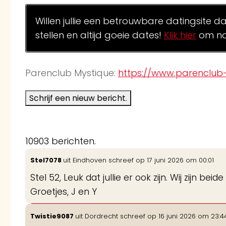
Willen jullie een betrouwbare datingsite d
stellen en altijd goeie dates!
Klik hier
om na
Parenclub Mystique:
https://www.parenclub-
10903 berichten.
Stel7078
uit
Eindhoven
schreef op
17 juni 2026
om
00:01
Stel 52, Leuk dat jullie er ook zijn. Wij zijn b
Groetjes, J en Y
Twistie9087
uit
Dordrecht
schreef op
16 juni 2026
om
23:4