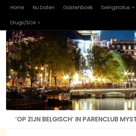
Home
Nu Daten
Gastenboek
Swingstatus
Doorgaan naar inhoud
Drugs/SOA
‘OP ZIJN BELGISCH’ IN PARENCLUB MYS