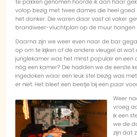
te pakken genomen hoorde ik aan haar gekr
volop bezig met twee dames die heel goed 
het donker. Die waren daar vast al vaker ge
brandweer-vluchtplan op de muur hangen e
Daarna zijn we weer even naar de bar gega
op om te kijken of de andere vleugel al wat
junglekamer was het minst populair en een 
nóg een kamer? Die hadden we de eerste keer 
ingedoken waar een leuk stel bezig was met 
er niet. Het bleef een beetje bij een paar vo
Weer naa
vroeg aa
ik een s
we de do
zijn dat 