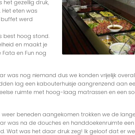
 het gezellig druk,
. Het eten was
buffet werd
es best hoog stond.
lheid en maakt je
e Fata en Fun nog
r was nog niemand dus we konden vrijelijk overal b
midden lag een kabouterhuisje aangrenzend aan e
eelse ruimte met hoog-laag matrassen en een so
 weer beneden aangekomen trokken we de lang
ar was na de douches en handdoekenruimte een f
 Wat was het daar druk zeg! Ik geloof dat er wel