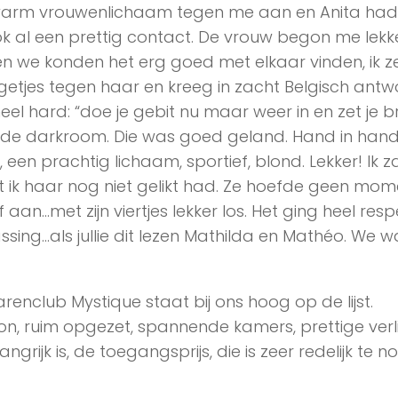
 warm vrouwenlichaam tegen me aan en Anita had
k al een prettig contact. De vrouw begon me lekk
n we konden het erg goed met elkaar vinden, ik z
ngetjes tegen haar en kreeg in zacht Belgisch ant
el hard: “doe je gebit nu maar weer in en zet je br
t de darkroom. Die was goed geland. Hand in han
een prachtig lichaam, sportief, blond. Lekker! Ik z
 ik haar nog niet gelikt had. Ze hoefde geen mom
an…met zijn viertjes lekker los. Het ging heel resp
assing…als jullie dit lezen Mathilda en Mathéo. We w
parenclub Mystique staat bij ons hoog op de lijst.
hoon, ruim opgezet, spannende kamers, prettige verl
grijk is, de toegangsprijs, die is zeer redelijk te 
!