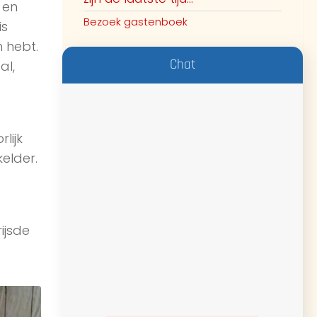
 en
Bezoek gastenboek
is
 hebt.
Chat
al,
lijk
elder.
ijsde