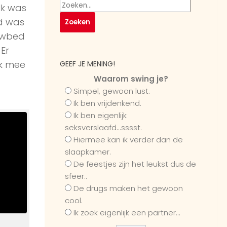
Ik was
ad was
owbed
Er
jk mee
GEEF JE MENING!
Waarom swing je?
Simpel, gewoon lust.
Ik ben vrijdenkend.
Ik ben eigenlijk
seksverslaafd...sssst.
Hiermee kan ik verder dan de
slaapkamer.
De feestjes zijn het leukst dus de
sfeer..
De drugs maken het gewoon
cool.
Ik zoek eigenlijk een partner...