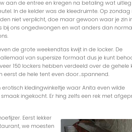
w aan de entree en kregen na betaling wat uitleg
eutel. In de kelder was de kleedruimte. Op zondag 
den niet verplicht, doe maar gewoon waar je zin in
s bij ons ongedwongen en wat anders dan norma
ons.
ven de grote weekendtas kwijt in de locker. De
n allemaal van supersize formaat dus je kunt behoor
eveer 150 lockers hebben verdeeld over de gehele k
en eerst de hele tent even door…spannend.
rotisch kledingwinkeltje waar Anita even wilde
t smaak ingekocht. Er hing zelfs een rek met afgepr
efijzer. Eerst lekker
staurant, we moesten