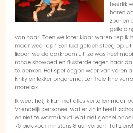
heerlijk
horen oo
zoenen e
geile di
van haar…Toen we later klaar waren riep ik he
maar weer op!” Een luid gelach steeg op ui
liepen we de darkroom uit…ze was heel mooi, 
ronde showbed en fluisterde tegen haar dat
te denken. Het spel begon weer van voren af a
kinky en lekker ongeremd. Een hele fijne verr
more!xxx
Ik weet het, ik kan niet alles vertellen maar 
Vriendelijk personeel wat er zin in heeft, sc
en niet te warm/koud. Wat niet geheel onbelan
70 piek voor minstens 8 uur vertier! Tot ziens