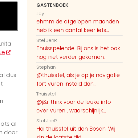
GASTENBOEK
Jay
ehmm de afgelopen maanden
heb ik een aantal keer iets...
Stel JenR
nita
Thuisspelende. Bij ons is het ook
ue
nog niet verder gekomen...
Stephan
al dus
@thuisstel, als je op je navigatie
t
fort vuren insteld dan...
Thuisstel
an
@j&r thnx voor de leuke info
over vuren , waarschijnlijk...
Stel JenR
ats al
Hoi thuisstel uit den Bosch. Wij
n door
zijn de laatste tijd...