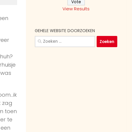
View Results
 een
GEHELE WEBSITE DOORZOEKEN
Zoeken
weer
naar:
 huh?
huisje
k was
oom…ik
k zag
am toen
er te
r een