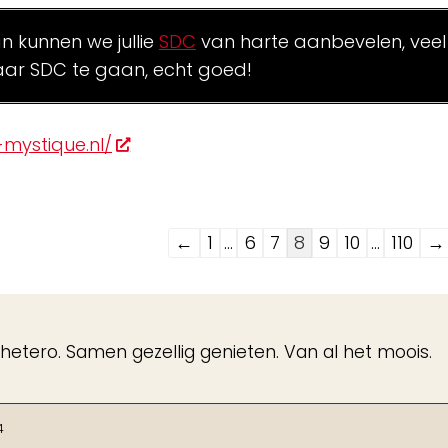
an kunnen we jullie
SDC
van harte aanbevelen, veel
ar SDC te gaan, echt goed!
mystique.nl/
Navigatie
←
1
...
6
7
8
9
10
...
110
→
door
de
gastenboek-
eide hetero. Samen gezellig genieten. Van al het moois.
lijst
4