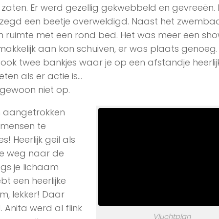
in zaten. Er werd gezellig gekwebbeld en gevreeën. 
gezegd een beetje overweldigd. Naast het zwemb
n ruimte met een rond bed. Het was meer een sh
makkelijk aan kon schuiven, er was plaats genoeg. 
ook twee bankjes waar je op een afstandje heerli
ten als er actie is…
 gewoon niet op.
rm aangetrokken
 mensen te
 Heerlijk geil als
 je weg naar de
gs je lichaam
ebt een heerlijke
, lekker! Daar
Anita werd al flink
Vluchtplan