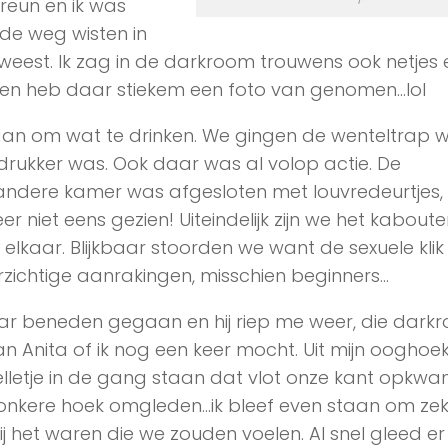
eun en ik was
de weg wisten in
weest. Ik zag in de darkroom trouwens ook netjes
n heb daar stiekem een foto van genomen…lol
an om wat te drinken. We gingen de wenteltrap 
 drukker was. Ook daar was al volop actie. De
andere kamer was afgesloten met louvredeurtjes,
niet eens gezien! Uiteindelijk zijn we het kabouter
elkaar. Blijkbaar stoorden we want de sexuele kli
orzichtige aanrakingen, misschien beginners…
r beneden gegaan en hij riep me weer, die darkr
n Anita of ik nog een keer mocht. Uit mijn ooghoe
telletje in de gang staan dat vlot onze kant opkw
nkere hoek omgleden…ik bleef even staan om zek
zij het waren die we zouden voelen. Al snel gleed e