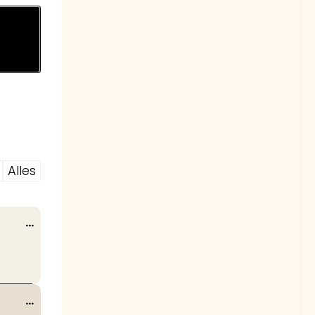
Alles
Wissel
...
deze
metabox.
Wissel
...