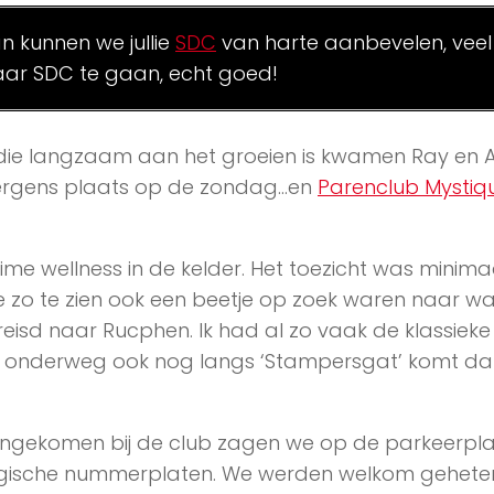
an kunnen we jullie
SDC
van harte aanbevelen, veel
ar SDC te gaan, echt goed!
 die langzaam aan het groeien is kwamen Ray en A
s ergens plaats op de zondag…en
Parenclub Mystiq
uime wellness in de kelder. Het toezicht was minima
e zo te zien ook een beetje op zoek waren naar wa
reisd naar Rucphen. Ik had al zo vaak de klassieke
an onderweg ook nog langs ‘Stampersgat’ komt d
gekomen bij de club zagen we op de parkeerpla
lgische nummerplaten. We werden welkom gehete