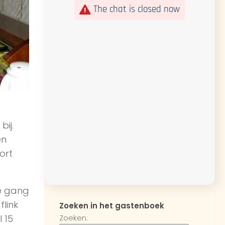
The chat is closed now
ij.
en
ort
e gang
link
Zoeken in het gastenboek
 15
Zoeken: