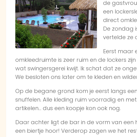
de gastvrou
een lockersl
direct omkle
De zondag i
vertelde ze 
Eerst maar e
omkleedruimte is zeer ruim en de lockers zij
wat swingersgerei kwijt. Ik schat dat ze ong
We besloten ons later om te kleden en wild
Op de begane grond kom je eerst langs een e
snuffelen. Alle kleding ruim voorradig en me
artikelen… dus een koopje kon ook nog.
Daar achter ligt de bar in de vorm van een ho
een biertje hoor! Verderop zagen we het re