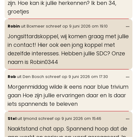
zijn. Hoe kan ik jullie herkennen? Ik ben 34,
groetjes
Wis
...
Robin
uit
Boxmeer
schreef op
9 juni 2026
om
19:10
de
Jongsittardskoppel, wij komen graag met jullie
me
in contact! Hier ook een jong koppel met
dezelfde interesses. Hebben jullie SDC? Onze
naam is Robin0344
Wis
...
Rob
uit
Den Bosch
schreef op
9 juni 2026
om
17:30
de
Morgenmiddag wilde ik eens naar blue trivium
me
gaan Hoe zijn jullie ervaringen daar en Is daar
iets spannends te beleven
Wis
...
Stel
uit
Ijmond
schreef op
9 juni 2026
om
15:46
de
Naaktstand chat app. Spannend hoop dat de
me