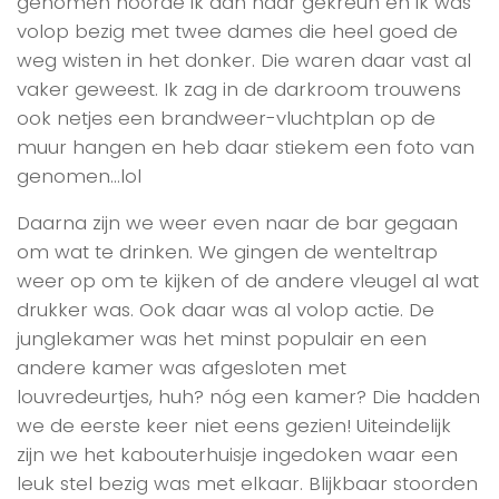
genomen hoorde ik aan haar gekreun en ik was
volop bezig met twee dames die heel goed de
weg wisten in het donker. Die waren daar vast al
vaker geweest. Ik zag in de darkroom trouwens
ook netjes een brandweer-vluchtplan op de
muur hangen en heb daar stiekem een foto van
genomen…lol
Daarna zijn we weer even naar de bar gegaan
om wat te drinken. We gingen de wenteltrap
weer op om te kijken of de andere vleugel al wat
drukker was. Ook daar was al volop actie. De
junglekamer was het minst populair en een
andere kamer was afgesloten met
louvredeurtjes, huh? nóg een kamer? Die hadden
we de eerste keer niet eens gezien! Uiteindelijk
zijn we het kabouterhuisje ingedoken waar een
leuk stel bezig was met elkaar. Blijkbaar stoorden