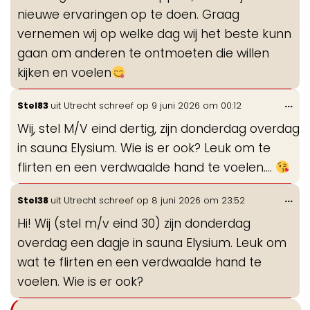
nieuwe ervaringen op te doen. Graag
vernemen wij op welke dag wij het beste kunn
gaan om anderen te ontmoeten die willen
kijken en voelen
Wis
...
Stel83
uit
Utrecht
schreef op
9 juni 2026
om
00:12
de
Wij, stel M/V eind dertig, zijn donderdag overdag
me
in sauna Elysium. Wie is er ook? Leuk om te
flirten en een verdwaalde hand te voelen….
Wis
...
Stel38
uit
Utrecht
schreef op
8 juni 2026
om
23:52
de
Hi! Wij (stel m/v eind 30) zijn donderdag
me
overdag een dagje in sauna Elysium. Leuk om
wat te flirten en een verdwaalde hand te
voelen. Wie is er ook?