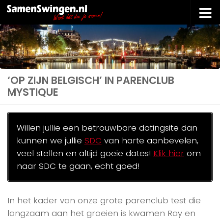
Doorgaan naar inhoud
‘OP ZIJN BELGISCH’ IN PARENCLUB
MYSTIQUE
Willen jullie een betrouwbare datingsite dan
kunnen we jullie
SDC
van harte aanbevelen,
veel stellen en altijd goeie dates!
Klik hier
om
naar SDC te gaan, echt goed!
In het kader van onze grote parenclub test die
langzaam aan het groeien is kwamen Ray en