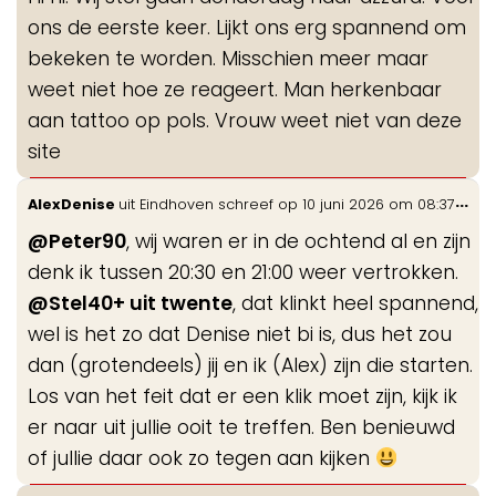
me
ons de eerste keer. Lijkt ons erg spannend om
bekeken te worden. Misschien meer maar
weet niet hoe ze reageert. Man herkenbaar
aan tattoo op pols. Vrouw weet niet van deze
site
Wis
...
AlexDenise
uit
Eindhoven
schreef op
10 juni 2026
om
08:37
de
@Peter90
, wij waren er in de ochtend al en zijn
me
denk ik tussen 20:30 en 21:00 weer vertrokken.
@Stel40+ uit twente
, dat klinkt heel spannend,
wel is het zo dat Denise niet bi is, dus het zou
dan (grotendeels) jij en ik (Alex) zijn die starten.
Los van het feit dat er een klik moet zijn, kijk ik
er naar uit jullie ooit te treffen. Ben benieuwd
of jullie daar ook zo tegen aan kijken