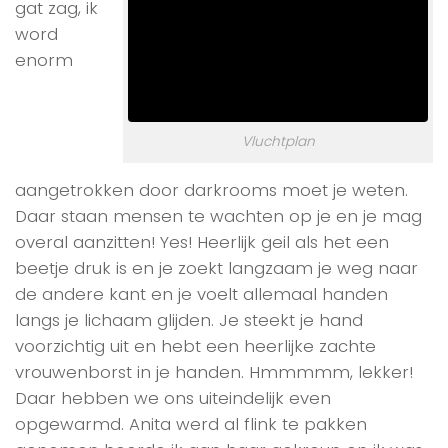
gat zag, ik
word
enorm
Vluchtplan
aangetrokken door darkrooms moet je weten.
Daar staan mensen te wachten op je en je mag
overal aanzitten! Yes! Heerlijk geil als het een
beetje druk is en je zoekt langzaam je weg naar
de andere kant en je voelt allemaal handen
langs je lichaam glijden. Je steekt je hand
voorzichtig uit en hebt een heerlijke zachte
vrouwenborst in je handen. Hmmmmm, lekker!
Daar hebben we ons uiteindelijk even
opgewarmd. Anita werd al flink te pakken