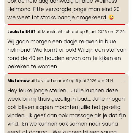
ook de hele dag aanwezig bij Blue Wellness
Helmond. Fitte verzorgde jonge man eind 20
wie weet tot straks bandje omgekeerd.
Wis
...
Leukstel8487
uit
Maastricht
schreef op
5 juni 2026
om
21:29
de
Wij gaan morgen een dagje relaxen in blue
me
helmond! Wie komt er ook! Wij zijn een stel van
rond de 40 en houden ervan om te kijken en
bekeken te worden.
Wis
...
Misternow
uit
Lelystad
schreef op
5 juni 2026
om
21:14
de
Hey leuke jonge stellen.... Jullie kunnen deze
me
week bij mij thuis gezellig in bad.... Jullie mogen
ook blijven slapen mochten jullie het gezellig
vinden... Ik geef dan ook massage als je dat fijn
vind... En we kunnen ook samen naar sauna
eerst of daarna.... We kunnen bij een sauna