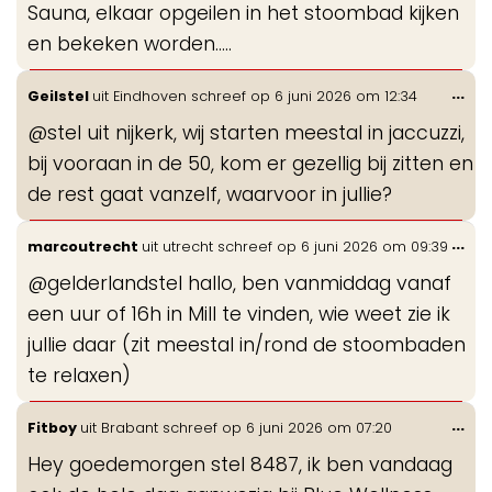
Sauna, elkaar opgeilen in het stoombad kijken
en bekeken worden.....
Wis
...
Geilstel
uit
Eindhoven
schreef op
6 juni 2026
om
12:34
de
@stel uit nijkerk, wij starten meestal in jaccuzzi,
me
bij vooraan in de 50, kom er gezellig bij zitten en
de rest gaat vanzelf, waarvoor in jullie?
Wis
...
marcoutrecht
uit
utrecht
schreef op
6 juni 2026
om
09:39
de
@gelderlandstel hallo, ben vanmiddag vanaf
me
een uur of 16h in Mill te vinden, wie weet zie ik
jullie daar (zit meestal in/rond de stoombaden
te relaxen)
Wis
...
Fitboy
uit
Brabant
schreef op
6 juni 2026
om
07:20
de
Hey goedemorgen stel 8487, ik ben vandaag
me