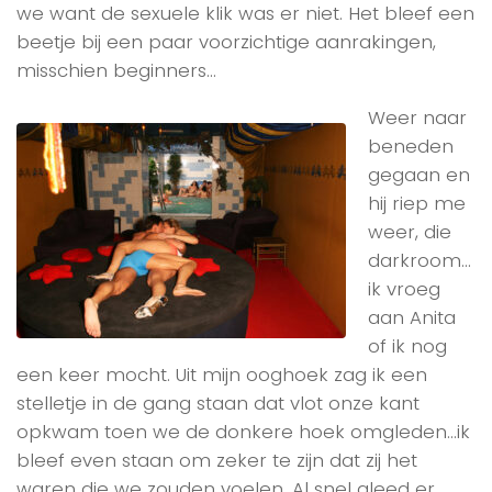
we want de sexuele klik was er niet. Het bleef een
beetje bij een paar voorzichtige aanrakingen,
misschien beginners…
Weer naar
beneden
gegaan en
hij riep me
weer, die
darkroom…
ik vroeg
aan Anita
of ik nog
een keer mocht. Uit mijn ooghoek zag ik een
stelletje in de gang staan dat vlot onze kant
opkwam toen we de donkere hoek omgleden…ik
bleef even staan om zeker te zijn dat zij het
waren die we zouden voelen. Al snel gleed er