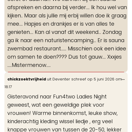
afspreken en daarna bij verder.... Ik hou wel van
kijken.. Maar als jullie mij erbij willen doe ik graag
mee.... Hapjes en drankjes er is van alles te
genieten.... Kan al vanaf dit weekend... Zondag
ga ik naar een naturistencamping... Er is sauna
zwembad restaurant...... Misschien ook een idee
om samen te doen???? Dus tot gauw.... Xxxjes
.....Mistermenow.....
Wis
...
chickzoektvrijheid
uit
Deventer
schreef op
5 juni 2026
om
de
18:17
me
Gisteravond naar Fun4two Ladies Night
geweest, wat een geweldige plek voor
vrouwen! Warme binnenkomst, leuke show,
kinderachtig kleding wissel liedje , erg veel
knappe vrouwen van tussen de 20-50, lekker