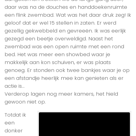
daar was na de douches en handdoekenruimte
een flink zwembad. Wat was het daar druk zeg! Ik
geloof dat er wel 15 stellen in zaten. Er werd
gezellig gekwebbeld en gevreeën. Ik was eerlijk
gezegd een beetje overweldigd. Naast het
zwembad was een open ruimte met een rond
bed. Het was meer een showbed waar je
makkelijk aan kon schuiven, er was plaats
genoeg. Er stonden ook twee bankjes waar je op
een afstandje heerlijk mee kan genieten als er
actie is…
Verderop lagen nog meer kamers, het hield
gewoon niet op.
Totdat ik
een
donker