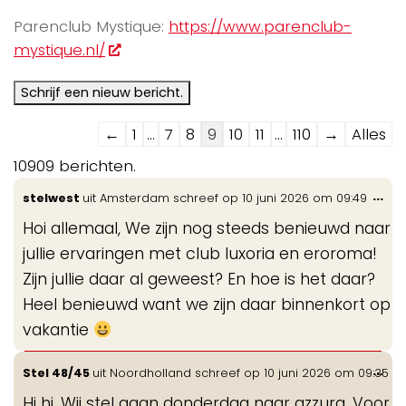
Parenclub Mystique:
https://www.parenclub-
mystique.nl/
Navigatie
←
1
...
7
8
9
10
11
...
110
→
Alles
door
10909 berichten.
de
Wis
...
stelwest
uit
Amsterdam
schreef op
10 juni 2026
om
09:49
gastenboek-
de
lijst
Hoi allemaal, We zijn nog steeds benieuwd naar
me
jullie ervaringen met club luxoria en eroroma!
Zijn jullie daar al geweest? En hoe is het daar?
Heel benieuwd want we zijn daar binnenkort op
vakantie
Wis
...
Stel 48/45
uit
Noordholland
schreef op
10 juni 2026
om
09:35
de
Hi hi. Wij stel gaan donderdag naar azzura. Voor