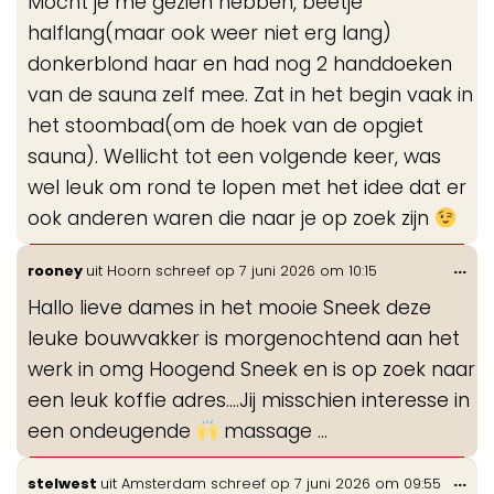
Mocht je me gezien hebben, beetje
halflang(maar ook weer niet erg lang)
donkerblond haar en had nog 2 handdoeken
van de sauna zelf mee. Zat in het begin vaak in
het stoombad(om de hoek van de opgiet
sauna). Wellicht tot een volgende keer, was
wel leuk om rond te lopen met het idee dat er
ook anderen waren die naar je op zoek zijn
Wis
...
rooney
uit
Hoorn
schreef op
7 juni 2026
om
10:15
de
Hallo lieve dames in het mooie Sneek deze
me
leuke bouwvakker is morgenochtend aan het
werk in omg Hoogend Sneek en is op zoek naar
een leuk koffie adres....Jij misschien interesse in
een ondeugende
massage ...
Wis
...
stelwest
uit
Amsterdam
schreef op
7 juni 2026
om
09:55