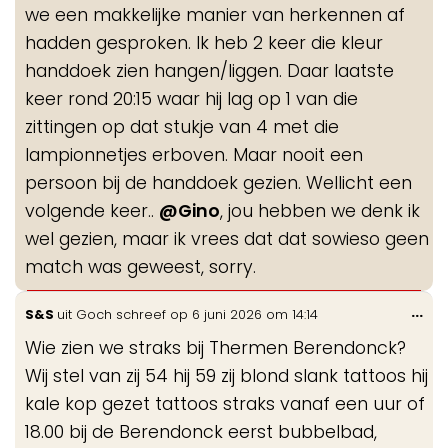
we een makkelijke manier van herkennen af
hadden gesproken. Ik heb 2 keer die kleur
handdoek zien hangen/liggen. Daar laatste
keer rond 20:15 waar hij lag op 1 van die
zittingen op dat stukje van 4 met die
lampionnetjes erboven. Maar nooit een
persoon bij de handdoek gezien. Wellicht een
volgende keer..
@Gino
, jou hebben we denk ik
wel gezien, maar ik vrees dat dat sowieso geen
match was geweest, sorry.
Wis
...
S&S
uit
Goch
schreef op
6 juni 2026
om
14:14
de
Wie zien we straks bij Thermen Berendonck?
me
Wij stel van zij 54 hij 59 zij blond slank tattoos hij
kale kop gezet tattoos straks vanaf een uur of
18.00 bij de Berendonck eerst bubbelbad,