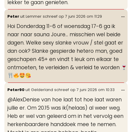
lekker te gaan genieten.
Wis
...
Peter
uit
Lemmer
schreef op
7 juni 2026
om
11:29
de
Hoi Donderdag 11-6 of woensdag 17-6 ga ik
me
naar naar sauna Joure… misschien wel beide
dagen. Welke sexy slanke vrouw / stel gaat er
dan ook? Slanke gespierde hetero man, goed
geschapen 45+ en vindt t leuk om elkaar te
ontmoeten, te verleiden & verleid te worden
Wis
...
Peter90
uit
Gelderland
schreef op
7 juni 2026
om
10:33
de
@AlexDenise van hoe laat tot hoe laat waren
me
jullie er. Om 20.15 was ik(helaas) al weer weg.
Heb er wel van geleerd om in het vervolg een
herkenbaardere handdoek mee te nemen.