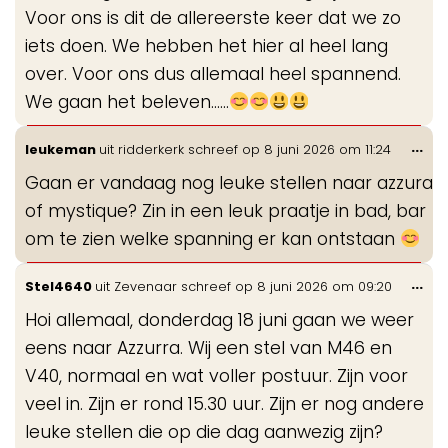
Voor ons is dit de allereerste keer dat we zo
iets doen. We hebben het hier al heel lang
over. Voor ons dus allemaal heel spannend.
We gaan het beleven……
Wis
...
leukeman
uit
ridderkerk
schreef op
8 juni 2026
om
11:24
de
Gaan er vandaag nog leuke stellen naar azzura
me
of mystique? Zin in een leuk praatje in bad, bar
om te zien welke spanning er kan ontstaan
Wis
...
Stel4640
uit
Zevenaar
schreef op
8 juni 2026
om
09:20
de
Hoi allemaal, donderdag 18 juni gaan we weer
me
eens naar Azzurra. Wij een stel van M46 en
V40, normaal en wat voller postuur. Zijn voor
veel in. Zijn er rond 15.30 uur. Zijn er nog andere
leuke stellen die op die dag aanwezig zijn?