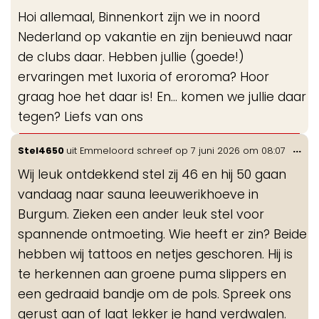
de
Hoi allemaal, Binnenkort zijn we in noord
me
Nederland op vakantie en zijn benieuwd naar
de clubs daar. Hebben jullie (goede!)
ervaringen met luxoria of eroroma? Hoor
graag hoe het daar is! En... komen we jullie daar
tegen? Liefs van ons
Wis
...
Stel4650
uit
Emmeloord
schreef op
7 juni 2026
om
08:07
de
Wij leuk ontdekkend stel zij 46 en hij 50 gaan
me
vandaag naar sauna leeuwerikhoeve in
Burgum. Zieken een ander leuk stel voor
spannende ontmoeting. Wie heeft er zin? Beide
hebben wij tattoos en netjes geschoren. Hij is
te herkennen aan groene puma slippers en
een gedraaid bandje om de pols. Spreek ons
gerust aan of laat lekker je hand verdwalen.