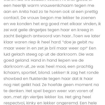
een heerlijk warm vrouwenlichaam tegen me
aan en Anita had zo te horen ook al een prettig
contact. De vrouw begon me lekker te zoenen
en we konden het erg goed met elkaar vinden, ik
zei wat geile dingetjes tegen haar en kreeg in
zacht Belgisch antwoord van haar…Toen we later
klaar waren riep ik heel hard: “doe je gebit nu
maar weer in en zet je bril maar weer op!” Een
luid gelach steeg op uit de darkroom. Die was
goed geland. Hand in hand liepen we de
darkroom uit…ze was heel mooi, een prachtig
lichaam, sportief, blond. Lekker! Ik zag het ronde
showbed en fluisterde tegen haar dat ik haar
nog niet gelikt had. Ze hoefde geen moment na
te denken. Het spel begon weer van voren af
aan…met zijn viertjes lekker los. Het ging heel
respectvol, kinky en lekker ongeremd. Een hele