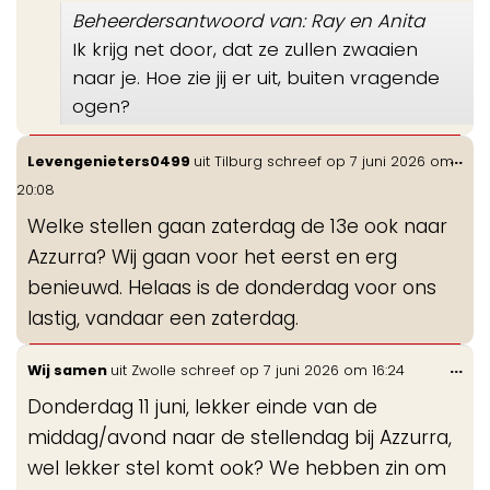
Beheerdersantwoord van: Ray en Anita
Ik krijg net door, dat ze zullen zwaaien
naar je. Hoe zie jij er uit, buiten vragende
ogen?
Wis
...
Levengenieters0499
uit
Tilburg
schreef op
7 juni 2026
om
de
20:08
me
Welke stellen gaan zaterdag de 13e ook naar
Azzurra? Wij gaan voor het eerst en erg
benieuwd. Helaas is de donderdag voor ons
lastig, vandaar een zaterdag.
Wis
...
Wij samen
uit
Zwolle
schreef op
7 juni 2026
om
16:24
de
Donderdag 11 juni, lekker einde van de
me
middag/avond naar de stellendag bij Azzurra,
wel lekker stel komt ook? We hebben zin om