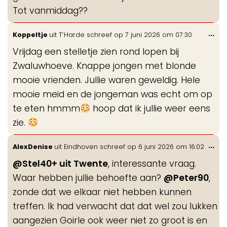
Tot vanmiddag??
Wis
...
Koppeltje
uit
T’Harde
schreef op
7 juni 2026
om
07:30
de
Vrijdag een stelletje zien rond lopen bij
me
Zwaluwhoeve. Knappe jongen met blonde
mooie vrienden. Jullie waren geweldig. Hele
mooie meid en de jongeman was echt om op
te eten hmmm
hoop dat ik jullie weer eens
zie.
Wis
...
AlexDenise
uit
Eindhoven
schreef op
6 juni 2026
om
16:02
de
@Stel40+ uit Twente
, interessante vraag.
me
Waar hebben jullie behoefte aan?
@Peter90
,
zonde dat we elkaar niet hebben kunnen
treffen. Ik had verwacht dat dat wel zou lukken
aangezien Goirle ook weer niet zo groot is en