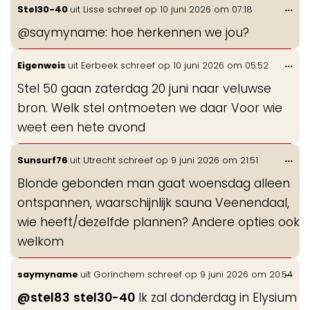
Wis
...
Stel30-40
uit
Lisse
schreef op
10 juni 2026
om
07:18
de
@saymyname: hoe herkennen we jou?
me
Wis
...
Eigenweis
uit
Eerbeek
schreef op
10 juni 2026
om
05:52
de
Stel 50 gaan zaterdag 20 juni naar veluwse
me
bron. Welk stel ontmoeten we daar Voor wie
weet een hete avond
Wis
...
Sunsurf76
uit
Utrecht
schreef op
9 juni 2026
om
21:51
de
Blonde gebonden man gaat woensdag alleen
me
ontspannen, waarschijnlijk sauna Veenendaal,
wie heeft/dezelfde plannen? Andere opties ook
welkom
Wis
...
saymyname
uit
Gorinchem
schreef op
9 juni 2026
om
20:54
de
@stel83
stel30-40
Ik zal donderdag in Elysium
me