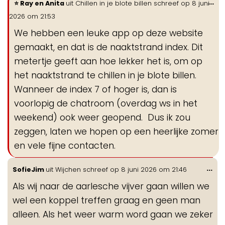
Wi
...
Ray en Anita
uit
Chillen in je blote billen
schreef op
8 juni
de
2026
om
21:53
me
We hebben een leuke app op deze website
gemaakt, en dat is de naaktstrand index. Dit
metertje geeft aan hoe lekker het is, om op
het naaktstrand te chillen in je blote billen.
Wanneer de index 7 of hoger is, dan is
voorlopig de chatroom (overdag ws in het
weekend) ook weer geopend. Dus ik zou
zeggen, laten we hopen op een heerlijke zomer
en vele fijne contacten.
Wis
...
SofieJim
uit
Wijchen
schreef op
8 juni 2026
om
21:46
de
Als wij naar de aarlesche vijver gaan willen we
me
wel een koppel treffen graag en geen man
alleen. Als het weer warm word gaan we zeker