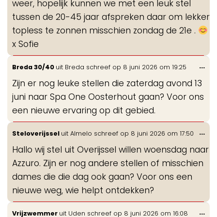
weer, hopelijk kunnen we met een leuk stel
tussen de 20-45 jaar afspreken daar om lekker
topless te zonnen misschien zondag de 21e .
x Sofie
Wis
...
Breda 30/40
uit
Breda
schreef op
8 juni 2026
om
19:25
de
Zijn er nog leuke stellen die zaterdag avond 13
me
juni naar Spa One Oosterhout gaan? Voor ons
een nieuwe ervaring op dit gebied.
Wis
...
Steloverijssel
uit
Almelo
schreef op
8 juni 2026
om
17:50
de
Hallo wij stel uit Overijssel willen woensdag naar
me
Azzuro. Zijn er nog andere stellen of misschien
dames die die dag ook gaan? Voor ons een
nieuwe weg, wie helpt ontdekken?
Wis
...
Vrijzwemmer
uit
Uden
schreef op
8 juni 2026
om
16:08