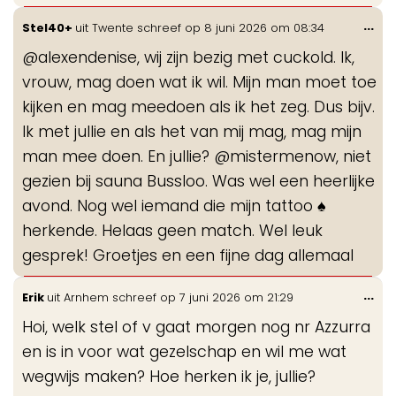
Wis
...
Stel40+
uit
Twente
schreef op
8 juni 2026
om
08:34
de
@alexendenise, wij zijn bezig met cuckold. Ik,
me
vrouw, mag doen wat ik wil. Mijn man moet toe
kijken en mag meedoen als ik het zeg. Dus bijv.
Ik met jullie en als het van mij mag, mag mijn
man mee doen. En jullie? @mistermenow, niet
gezien bij sauna Bussloo. Was wel een heerlijke
avond. Nog wel iemand die mijn tattoo ♠️
herkende. Helaas geen match. Wel leuk
gesprek! Groetjes en een fijne dag allemaal
Wis
...
Erik
uit
Arnhem
schreef op
7 juni 2026
om
21:29
de
Hoi, welk stel of v gaat morgen nog nr Azzurra
me
en is in voor wat gezelschap en wil me wat
wegwijs maken? Hoe herken ik je, jullie?