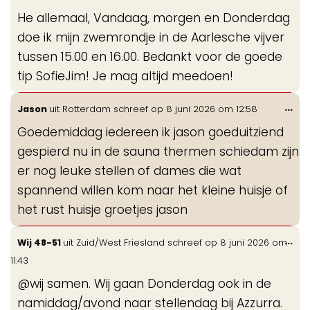
de
He allemaal, Vandaag, morgen en Donderdag
me
doe ik mijn zwemrondje in de Aarlesche vijver
tussen 15.00 en 16.00. Bedankt voor de goede
tip SofieJim! Je mag altijd meedoen!
Wis
...
Jason
uit
Rotterdam
schreef op
8 juni 2026
om
12:58
de
Goedemiddag iedereen ik jason goeduitziend
me
gespierd nu in de sauna thermen schiedam zijn
er nog leuke stellen of dames die wat
spannend willen kom naar het kleine huisje of
het rust huisje groetjes jason
Wis
...
Wij 48-51
uit
Zuid/West Friesland
schreef op
8 juni 2026
om
de
11:43
me
@wij samen. Wij gaan Donderdag ook in de
namiddag/avond naar stellendag bij Azzurra.