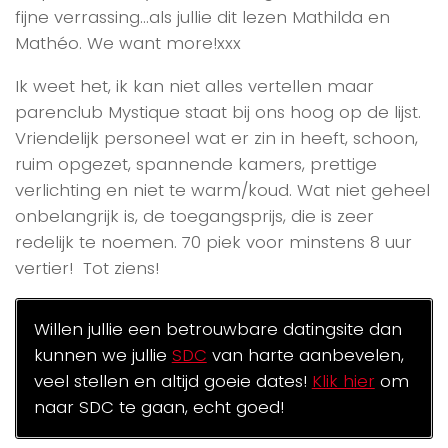
fijne verrassing…als jullie dit lezen Mathilda en
Mathéo. We want more!xxx
Ik weet het, ik kan niet alles vertellen maar
parenclub Mystique staat bij ons hoog op de lijst.
Vriendelijk personeel wat er zin in heeft, schoon,
ruim opgezet, spannende kamers, prettige
verlichting en niet te warm/koud. Wat niet geheel
onbelangrijk is, de toegangsprijs, die is zeer
redelijk te noemen. 70 piek voor minstens 8 uur
vertier! Tot ziens!
Willen jullie een betrouwbare datingsite dan
kunnen we jullie
SDC
van harte aanbevelen,
veel stellen en altijd goeie dates!
Klik hier
om
naar SDC te gaan, echt goed!