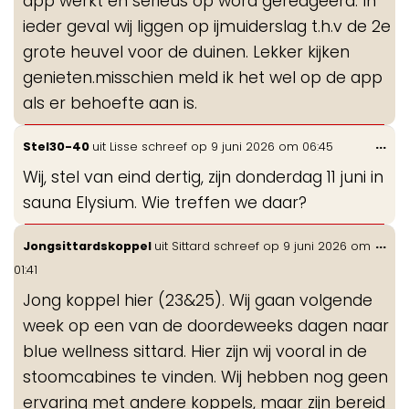
app werkt en serieus op word gereageerd. In
ieder geval wij liggen op ijmuiderslag t.h.v de 2e
grote heuvel voor de duinen. Lekker kijken
genieten.misschien meld ik het wel op de app
als er behoefte aan is.
Wis
...
Stel30-40
uit
Lisse
schreef op
9 juni 2026
om
06:45
de
Wij, stel van eind dertig, zijn donderdag 11 juni in
me
sauna Elysium. Wie treffen we daar?
Wis
...
Jongsittardskoppel
uit
Sittard
schreef op
9 juni 2026
om
de
01:41
me
Jong koppel hier (23&25). Wij gaan volgende
week op een van de doordeweeks dagen naar
blue wellness sittard. Hier zijn wij vooral in de
stoomcabines te vinden. Wij hebben nog geen
ervaring met andere koppels, maar zijn bereid