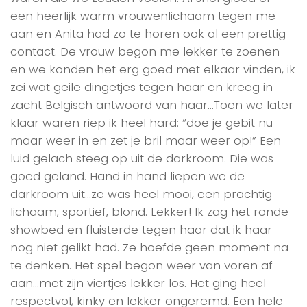
een heerlijk warm vrouwenlichaam tegen me
aan en Anita had zo te horen ook al een prettig
contact. De vrouw begon me lekker te zoenen
en we konden het erg goed met elkaar vinden, ik
zei wat geile dingetjes tegen haar en kreeg in
zacht Belgisch antwoord van haar…Toen we later
klaar waren riep ik heel hard: “doe je gebit nu
maar weer in en zet je bril maar weer op!” Een
luid gelach steeg op uit de darkroom. Die was
goed geland. Hand in hand liepen we de
darkroom uit…ze was heel mooi, een prachtig
lichaam, sportief, blond. Lekker! Ik zag het ronde
showbed en fluisterde tegen haar dat ik haar
nog niet gelikt had. Ze hoefde geen moment na
te denken. Het spel begon weer van voren af
aan…met zijn viertjes lekker los. Het ging heel
respectvol, kinky en lekker ongeremd. Een hele