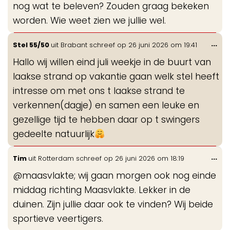
nog wat te beleven? Zouden graag bekeken
worden. Wie weet zien we jullie wel.
Wis
...
Stel 55/50
uit
Brabant
schreef op
26 juni 2026
om
19:41
de
Hallo wij willen eind juli weekje in de buurt van
me
laakse strand op vakantie gaan welk stel heeft
intresse om met ons t laakse strand te
verkennen(dagje) en samen een leuke en
gezellige tijd te hebben daar op t swingers
gedeelte natuurlijk
Wis
...
Tim
uit
Rotterdam
schreef op
26 juni 2026
om
18:19
de
@maasvlakte; wij gaan morgen ook nog einde
me
middag richting Maasvlakte. Lekker in de
duinen. Zijn jullie daar ook te vinden? Wij beide
sportieve veertigers.