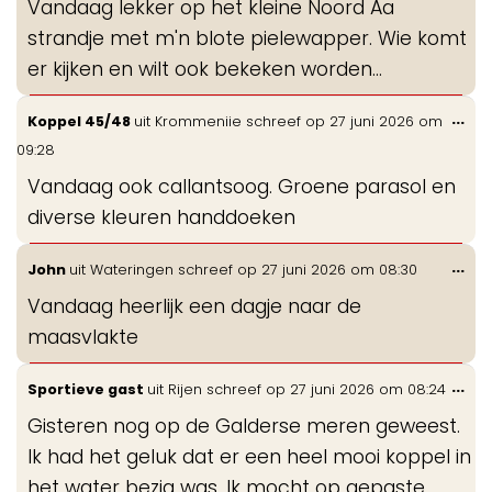
Vandaag lekker op het kleine Noord Aa
me
strandje met m'n blote pielewapper. Wie komt
er kijken en wilt ook bekeken worden...
Wis
...
Koppel 45/48
uit
Krommeniie
schreef op
27 juni 2026
om
de
09:28
me
Vandaag ook callantsoog. Groene parasol en
diverse kleuren handdoeken
Wis
...
John
uit
Wateringen
schreef op
27 juni 2026
om
08:30
de
Vandaag heerlijk een dagje naar de
me
maasvlakte
Wis
...
Sportieve gast
uit
Rijen
schreef op
27 juni 2026
om
08:24
de
Gisteren nog op de Galderse meren geweest.
me
Ik had het geluk dat er een heel mooi koppel in
het water bezig was. Ik mocht op gepaste