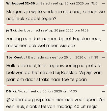
Wis
...
Wij koppel 32-36
uit
Be
schreef op
26 juni 2026
om
15:15
de
Morgen zijn wij te vinden in spa one, komen we
me
nog leuk koppel tegen?
Wis
...
jeff
uit
denbosch
schreef op
26 juni 2026
om
14:58
de
zondag een duik nemen bij het Engelermeer,
me
misschien ook wel meer. wie ook
Wis
...
Stel Oost
uit
Enschede
schreef op
26 juni 2026
om
14:39
de
Hallo allemaal, Is er tegenwoordig nog iets te
me
beleven op het strand bij Bussloo. Wij zijn van
plan om daar straks naar toe te gaan.
Wis
...
D&I
uit
Nvt
schreef op
26 juni 2026
om
14:30
de
@stellimburg wij staan hiermee voor open. Zijn
me
een leuk, slank stel van middag 40 uit regio