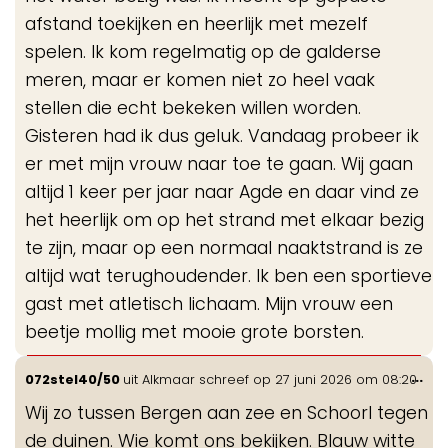
afstand toekijken en heerlijk met mezelf
spelen. Ik kom regelmatig op de galderse
meren, maar er komen niet zo heel vaak
stellen die echt bekeken willen worden.
Gisteren had ik dus geluk. Vandaag probeer ik
er met mijn vrouw naar toe te gaan. Wij gaan
altijd 1 keer per jaar naar Agde en daar vind ze
het heerlijk om op het strand met elkaar bezig
te zijn, maar op een normaal naaktstrand is ze
altijd wat terughoudender. Ik ben een sportieve
gast met atletisch lichaam. Mijn vrouw een
beetje mollig met mooie grote borsten.
Wis
...
072stel40/50
uit
Alkmaar
schreef op
27 juni 2026
om
08:20
de
Wij zo tussen Bergen aan zee en Schoorl tegen
me
de duinen. Wie komt ons bekijken. Blauw witte