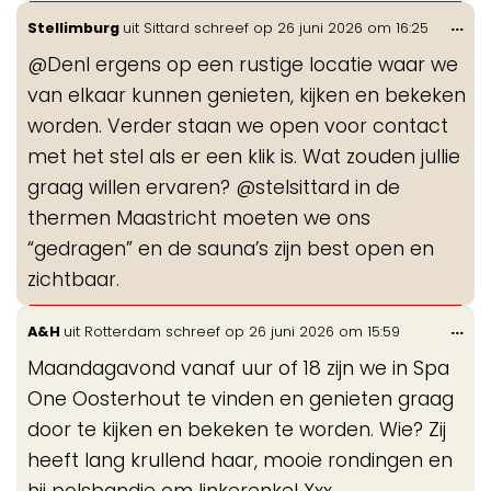
Wis
...
Stellimburg
uit
Sittard
schreef op
26 juni 2026
om
16:25
de
@DenI ergens op een rustige locatie waar we
me
van elkaar kunnen genieten, kijken en bekeken
worden. Verder staan we open voor contact
met het stel als er een klik is. Wat zouden jullie
graag willen ervaren? @stelsittard in de
thermen Maastricht moeten we ons
“gedragen” en de sauna’s zijn best open en
zichtbaar.
Wis
...
A&H
uit
Rotterdam
schreef op
26 juni 2026
om
15:59
de
Maandagavond vanaf uur of 18 zijn we in Spa
me
One Oosterhout te vinden en genieten graag
door te kijken en bekeken te worden. Wie? Zij
heeft lang krullend haar, mooie rondingen en