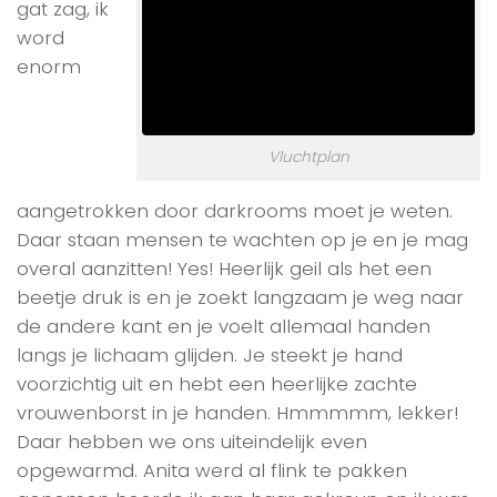
gat zag, ik
word
enorm
Vluchtplan
aangetrokken door darkrooms moet je weten.
Daar staan mensen te wachten op je en je mag
overal aanzitten! Yes! Heerlijk geil als het een
beetje druk is en je zoekt langzaam je weg naar
de andere kant en je voelt allemaal handen
langs je lichaam glijden. Je steekt je hand
voorzichtig uit en hebt een heerlijke zachte
vrouwenborst in je handen. Hmmmmm, lekker!
Daar hebben we ons uiteindelijk even
opgewarmd. Anita werd al flink te pakken