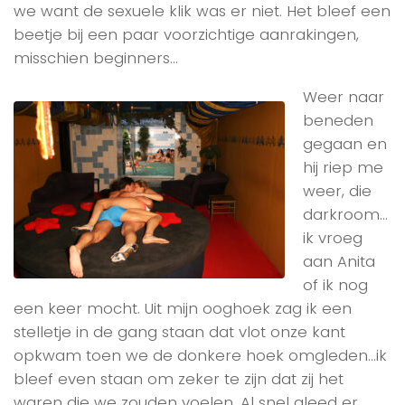
we want de sexuele klik was er niet. Het bleef een
beetje bij een paar voorzichtige aanrakingen,
misschien beginners…
Weer naar
beneden
gegaan en
hij riep me
weer, die
darkroom…
ik vroeg
aan Anita
of ik nog
een keer mocht. Uit mijn ooghoek zag ik een
stelletje in de gang staan dat vlot onze kant
opkwam toen we de donkere hoek omgleden…ik
bleef even staan om zeker te zijn dat zij het
waren die we zouden voelen. Al snel gleed er