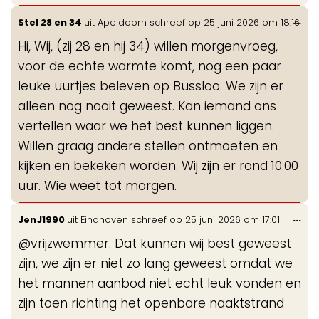
Wis
...
Stel 28 en 34
uit
Apeldoorn
schreef op
25 juni 2026
om
18:16
de
Hi, Wij, (zij 28 en hij 34) willen morgenvroeg,
me
voor de echte warmte komt, nog een paar
leuke uurtjes beleven op Bussloo. We zijn er
alleen nog nooit geweest. Kan iemand ons
vertellen waar we het best kunnen liggen.
Willen graag andere stellen ontmoeten en
kijken en bekeken worden. Wij zijn er rond 10:00
uur. Wie weet tot morgen.
Wis
...
JenJ1990
uit
Eindhoven
schreef op
25 juni 2026
om
17:01
de
@vrijzwemmer. Dat kunnen wij best geweest
me
zijn, we zijn er niet zo lang geweest omdat we
het mannen aanbod niet echt leuk vonden en
zijn toen richting het openbare naaktstrand