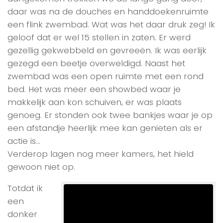
daar was na de douches en handdoekenruimte
een flink zwembad. Wat was het daar druk zeg! Ik
geloof dat er wel 15 stellen in zaten. Er werd
gezellig gekwebbeld en gevreeën. Ik was eerlijk
gezegd een beetje overweldigd. Naast het
zwembad was een open ruimte met een rond
bed. Het was meer een showbed waar je
makkelijk aan kon schuiven, er was plaats
genoeg. Er stonden ook twee bankjes waar je op
een afstandje heerlijk mee kan genieten als er
actie is…
Verderop lagen nog meer kamers, het hield
gewoon niet op.
Totdat ik
een
donker