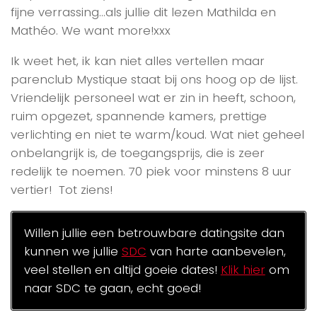
fijne verrassing…als jullie dit lezen Mathilda en
Mathéo. We want more!xxx
Ik weet het, ik kan niet alles vertellen maar
parenclub Mystique staat bij ons hoog op de lijst.
Vriendelijk personeel wat er zin in heeft, schoon,
ruim opgezet, spannende kamers, prettige
verlichting en niet te warm/koud. Wat niet geheel
onbelangrijk is, de toegangsprijs, die is zeer
redelijk te noemen. 70 piek voor minstens 8 uur
vertier! Tot ziens!
Willen jullie een betrouwbare datingsite dan
kunnen we jullie
SDC
van harte aanbevelen,
veel stellen en altijd goeie dates!
Klik hier
om
naar SDC te gaan, echt goed!