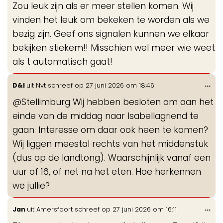
Zou leuk zijn als er meer stellen komen. Wij
vinden het leuk om bekeken te worden als we
bezig zijn. Geef ons signalen kunnen we elkaar
bekijken stiekem!! Misschien wel meer wie weet
als t automatisch gaat!
Wis
...
D&I
uit
Nvt
schreef op
27 juni 2026
om
18:46
de
@Stellimburg Wij hebben besloten om aan het
me
einde van de middag naar Isabellagriend te
gaan. Interesse om daar ook heen te komen?
Wij liggen meestal rechts van het middenstuk
(dus op de landtong). Waarschijnlijk vanaf een
uur of 16, of net na het eten. Hoe herkennen
we jullie?
Wis
...
Jan
uit
Amersfoort
schreef op
27 juni 2026
om
16:11
de