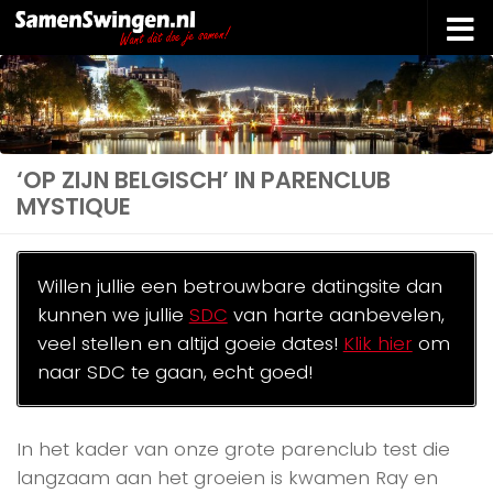
Doorgaan naar inhoud
‘OP ZIJN BELGISCH’ IN PARENCLUB
MYSTIQUE
Willen jullie een betrouwbare datingsite dan
kunnen we jullie
SDC
van harte aanbevelen,
veel stellen en altijd goeie dates!
Klik hier
om
naar SDC te gaan, echt goed!
In het kader van onze grote parenclub test die
langzaam aan het groeien is kwamen Ray en