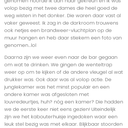
genomen hoorde ik aan haar gekreun en ik was
volop bezig met twee dames die heel goed de
weg wisten in het donker. Die waren daar vast al
vaker geweest. Ik zag in de darkroom trouwens
ook netjes een brandweer-vluchtplan op de
muur hangen en heb daar stiekem een foto van
genomen…lol
Daarna zijn we weer even naar de bar gegaan
om wat te drinken. We gingen de wenteltrap
weer op om te kijken of de andere vleugel al wat
drukker was. Ook daar was al volop actie. De
junglekamer was het minst populair en een
andere kamer was afgesloten met
louvredeurtjes, huh? nóg een kamer? Die hadden
we de eerste keer niet eens gezien! Uiteindelijk
zijn we het kabouterhuisje ingedoken waar een
leuk stel bezig was met elkaar. Blijkbaar stoorden