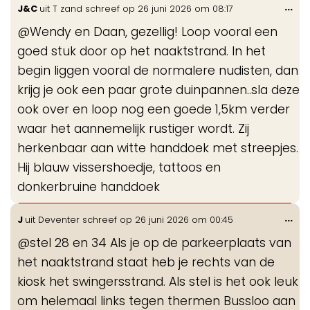
Wis
...
J&C
uit
T zand
schreef op
26 juni 2026
om
08:17
de
@Wendy en Daan, gezellig! Loop vooral een
me
goed stuk door op het naaktstrand. In het
begin liggen vooral de normalere nudisten, dan
krijg je ook een paar grote duinpannen..sla deze
ook over en loop nog een goede 1,5km verder
waar het aannemelijk rustiger wordt. Zij
herkenbaar aan witte handdoek met streepjes.
Hij blauw vissershoedje, tattoos en
donkerbruine handdoek
Wis
...
J
uit
Deventer
schreef op
26 juni 2026
om
00:45
de
@stel 28 en 34 Als je op de parkeerplaats van
me
het naaktstrand staat heb je rechts van de
kiosk het swingersstrand. Als stel is het ook leuk
om helemaal links tegen thermen Bussloo aan