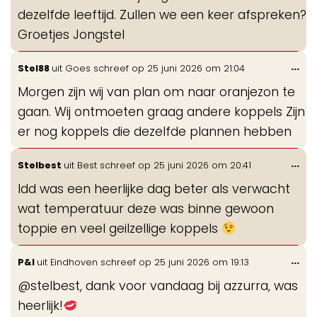
dezelfde leeftijd. Zullen we een keer afspreken?
Groetjes Jongstel
Wis
...
Stel88
uit
Goes
schreef op
25 juni 2026
om
21:04
de
Morgen zijn wij van plan om naar oranjezon te
me
gaan. Wij ontmoeten graag andere koppels Zijn
er nog koppels die dezelfde plannen hebben
Wis
...
Stelbest
uit
Best
schreef op
25 juni 2026
om
20:41
de
Idd was een heerlijke dag beter als verwacht
me
wat temperatuur deze was binne gewoon
toppie en veel geilzellige koppels
Wis
...
P&I
uit
Eindhoven
schreef op
25 juni 2026
om
19:13
de
@stelbest, dank voor vandaag bij azzurra, was
me
heerlijk!