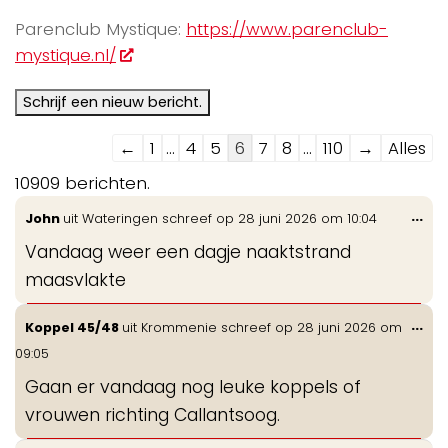
Parenclub Mystique:
https://www.parenclub-
mystique.nl/
Navigatie
←
1
...
4
5
6
7
8
...
110
→
Alles
door
10909 berichten.
de
Wis
...
John
uit
Wateringen
schreef op
28 juni 2026
om
10:04
gastenboek-
de
lijst
Vandaag weer een dagje naaktstrand
me
maasvlakte
Wis
...
Koppel 45/48
uit
Krommenie
schreef op
28 juni 2026
om
de
09:05
me
Gaan er vandaag nog leuke koppels of
vrouwen richting Callantsoog.