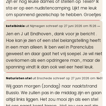
Zijn er nog leuke dames of stellen op Texel? Ik
me
sta er op een nudistencamping. Lijkt me leuk
om spannend gezelschap te hebben. Groetjes
Wis
...
ketelbinkie
uit
Nijmegen
schreef op
27 juni 2026
om
15:26
de
Jen en J uit Eindhoven , dank voor je bericht .
me
Hoe kan je zien of een stel belangstelling heeft
in een man alleen. Ik ben wel in Parenclubs
geweest en daar gaat het vrij soepel. Je wil niet
overkomen als een opdringere man , maar de
spanning vindt ik dan ook wel eer heel leuk.
Wis
...
Naturisten stel
uit
Enschede
schreef op
27 juni 2026
om
15:01
de
Wij gaan morgen (zondag) naar naaktstrand
me
Busslo. We zullen pas in de middag zijn en gaan
altijd links liggen. Het zou mooi zijn als een stel