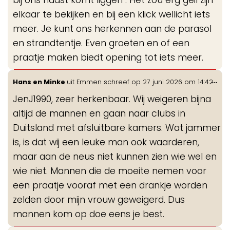
bij ons naast komt liggen . Het zou erg geil zijn
elkaar te bekijken en bij een klick wellicht iets
meer. Je kunt ons herkennen aan de parasol
en strandtentje. Even groeten en of een
praatje maken biedt opening tot iets meer.
Wis
...
Hans en Minke
uit
Emmen
schreef op
27 juni 2026
om
14:42
de
JenJ1990, zeer herkenbaar. Wij weigeren bijna
me
altijd de mannen en gaan naar clubs in
Duitsland met afsluitbare kamers. Wat jammer
is, is dat wij een leuke man ook waarderen,
maar aan de neus niet kunnen zien wie wel en
wie niet. Mannen die de moeite nemen voor
een praatje vooraf met een drankje worden
zelden door mijn vrouw geweigerd. Dus
mannen kom op doe eens je best.