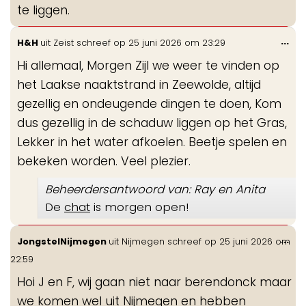
te liggen.
Wis
...
H&H
uit
Zeist
schreef op
25 juni 2026
om
23:29
de
Hi allemaal, Morgen Zijl we weer te vinden op
me
het Laakse naaktstrand in Zeewolde, altijd
gezellig en ondeugende dingen te doen, Kom
dus gezellig in de schaduw liggen op het Gras,
Lekker in het water afkoelen. Beetje spelen en
bekeken worden. Veel plezier.
Beheerdersantwoord van: Ray en Anita
De
chat
is morgen open!
Wis
...
JongstelNijmegen
uit
Nijmegen
schreef op
25 juni 2026
om
de
22:59
me
Hoi J en F, wij gaan niet naar berendonck maar
we komen wel uit Nijmegen en hebben