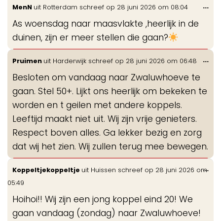
Wis
...
MenN
uit
Rotterdam
schreef op
28 juni 2026
om
08:04
de
As woensdag naar maasvlakte ,heerlijk in de
me
duinen, zijn er meer stellen die gaan?
Wis
...
Pruimen
uit
Harderwijk
schreef op
28 juni 2026
om
06:48
de
Besloten om vandaag naar Zwaluwhoeve te
me
gaan. Stel 50+. Lijkt ons heerlijk om bekeken te
worden en t geilen met andere koppels.
Leeftijd maakt niet uit. Wij zijn vrije genieters.
Respect boven alles. Ga lekker bezig en zorg
dat wij het zien. Wij zullen terug mee bewegen.
Wis
...
Koppeltjekoppeltje
uit
Huissen
schreef op
28 juni 2026
om
de
05:49
me
Hoihoi!! Wij zijn een jong koppel eind 20! We
gaan vandaag (zondag) naar Zwaluwhoeve!