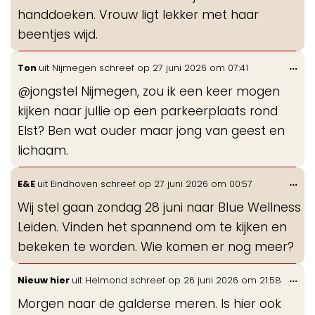
handdoeken. Vrouw ligt lekker met haar
beentjes wijd.
Wis
...
Ton
uit
Nijmegen
schreef op
27 juni 2026
om
07:41
de
@jongstel Nijmegen, zou ik een keer mogen
me
kijken naar jullie op een parkeerplaats rond
Elst? Ben wat ouder maar jong van geest en
lichaam.
Wis
...
E&E
uit
Eindhoven
schreef op
27 juni 2026
om
00:57
de
Wij stel gaan zondag 28 juni naar Blue Wellness
me
Leiden. Vinden het spannend om te kijken en
bekeken te worden. Wie komen er nog meer?
Wis
...
Nieuw hier
uit
Helmond
schreef op
26 juni 2026
om
21:58
de
Morgen naar de galderse meren. Is hier ook
me