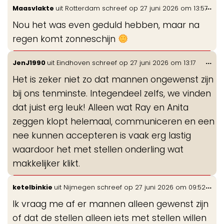
Wis
...
Maasvlakte
uit
Rotterdam
schreef op
27 juni 2026
om
13:57
de
Nou het was even geduld hebben, maar na
me
regen komt zonneschijn
Wis
...
JenJ1990
uit
Eindhoven
schreef op
27 juni 2026
om
13:17
de
Het is zeker niet zo dat mannen ongewenst zijn
me
bij ons tenminste. Integendeel zelfs, we vinden
dat juist erg leuk! Alleen wat Ray en Anita
zeggen klopt helemaal, communiceren en een
nee kunnen accepteren is vaak erg lastig
waardoor het met stellen onderling wat
makkelijker klikt.
Wis
...
ketelbinkie
uit
Nijmegen
schreef op
27 juni 2026
om
09:52
de
Ik vraag me af er mannen alleen gewenst zijn
me
of dat de stellen alleen iets met stellen willen