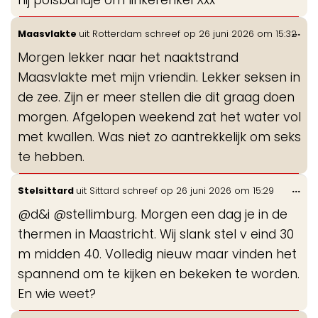
hij polsbandje om linkerenkel Xxx
Wis
...
Maasvlakte
uit
Rotterdam
schreef op
26 juni 2026
om
15:32
de
Morgen lekker naar het naaktstrand
me
Maasvlakte met mijn vriendin. Lekker seksen in
de zee. Zijn er meer stellen die dit graag doen
morgen. Afgelopen weekend zat het water vol
met kwallen. Was niet zo aantrekkelijk om seks
te hebben.
Wis
...
Stelsittard
uit
Sittard
schreef op
26 juni 2026
om
15:29
de
@d&i @stellimburg. Morgen een dag je in de
me
thermen in Maastricht. Wij slank stel v eind 30
m midden 40. Volledig nieuw maar vinden het
spannend om te kijken en bekeken te worden.
En wie weet?