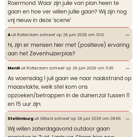
Roermond. Waar zijn julie van plan heen te
gaan en hoe ver willen jullie gaan? Wij zijn nog
vrij nieuw in deze ‘scene’
Wis
...
A
uit
Rotterdam
schreef op
26 juni 2026
om
13:12
de
hi, zijn er mensen hier met (positieve) ervaring
me
aan het Zevenhuizerplas?
Wis
...
MenN
uit
Rotterdam
schreef op
26 juni 2026
om
11:35
de
As woensdag 1 juli gaan we naar naakstrand op
me
maasvlakte, welk stel kom ons
opzoeken/betrappen in de duinen.zal tussen 11
en 15 uur zijn.
Wis
...
Stellimburg
uit
Sittard
schreef op
26 juni 2026
om
09:55
de
Wij willen zaterdagavond outdoor gaan
me