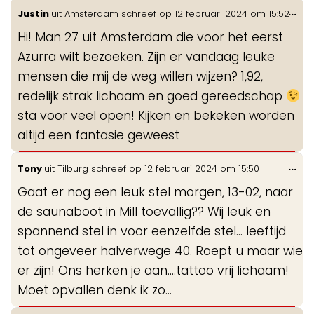
Wis
...
Justin
uit
Amsterdam
schreef op
12 februari 2024
om
15:52
de
Hi! Man 27 uit Amsterdam die voor het eerst
me
Azurra wilt bezoeken. Zijn er vandaag leuke
mensen die mij de weg willen wijzen? 1,92,
redelijk strak lichaam en goed gereedschap
sta voor veel open! Kijken en bekeken worden
altijd een fantasie geweest
Wis
...
Tony
uit
Tilburg
schreef op
12 februari 2024
om
15:50
de
Gaat er nog een leuk stel morgen, 13-02, naar
me
de saunaboot in Mill toevallig?? Wij leuk en
spannend stel in voor eenzelfde stel… leeftijd
tot ongeveer halverwege 40. Roept u maar wie
er zijn! Ons herken je aan….tattoo vrij lichaam!
Moet opvallen denk ik zo…