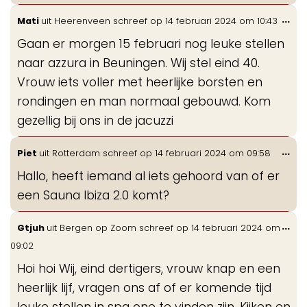
Wis
...
Mati
uit
Heerenveen
schreef op
14 februari 2024
om
10:43
de
Gaan er morgen 15 februari nog leuke stellen
me
naar azzura in Beuningen. Wij stel eind 40.
Vrouw iets voller met heerlijke borsten en
rondingen en man normaal gebouwd. Kom
gezellig bij ons in de jacuzzi
Wis
...
Piet
uit
Rotterdam
schreef op
14 februari 2024
om
09:58
de
Hallo, heeft iemand al iets gehoord van of er
me
een Sauna Ibiza 2.0 komt?
Wis
...
Gtjuh
uit
Bergen op Zoom
schreef op
14 februari 2024
om
de
09:02
me
Hoi hoi Wij, eind dertigers, vrouw knap en een
heerlijk lijf, vragen ons af of er komende tijd