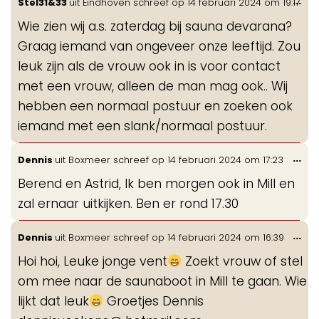
Wis
...
Stel31&33
uit
Eindhoven
schreef op
14 februari 2024
om
19:17
de
Wie zien wij a.s. zaterdag bij sauna devarana?
me
Graag iemand van ongeveer onze leeftijd. Zou
leuk zijn als de vrouw ook in is voor contact
met een vrouw, alleen de man mag ook.. Wij
hebben een normaal postuur en zoeken ook
iemand met een slank/normaal postuur.
Wis
...
Dennis
uit
Boxmeer
schreef op
14 februari 2024
om
17:23
de
Berend en Astrid, Ik ben morgen ook in Mill en
me
zal ernaar uitkijken. Ben er rond 17.30
Wis
...
Dennis
uit
Boxmeer
schreef op
14 februari 2024
om
16:39
de
Hoi hoi, Leuke jonge vent
Zoekt vrouw of stel
me
om mee naar de saunaboot in Mill te gaan. Wie
lijkt dat leuk
Groetjes Dennis