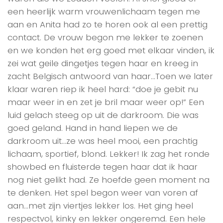
een heerlijk warm vrouwenlichaam tegen me
aan en Anita had zo te horen ook al een prettig
contact. De vrouw begon me lekker te zoenen
en we konden het erg goed met elkaar vinden, ik
zei wat geile dingetjes tegen haar en kreeg in
zacht Belgisch antwoord van haar…Toen we later
klaar waren riep ik heel hard: “doe je gebit nu
maar weer in en zet je bril maar weer op!” Een
luid gelach steeg op uit de darkroom. Die was
goed geland. Hand in hand liepen we de
darkroom uit…ze was heel mooi, een prachtig
lichaam, sportief, blond. Lekker! Ik zag het ronde
showbed en fluisterde tegen haar dat ik haar
nog niet gelikt had. Ze hoefde geen moment na
te denken. Het spel begon weer van voren af
aan…met zijn viertjes lekker los. Het ging heel
respectvol, kinky en lekker ongeremd. Een hele