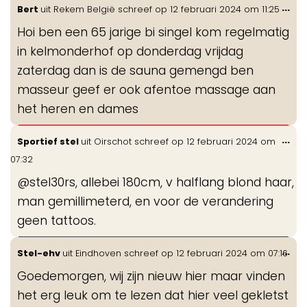
Wis
...
Bert
uit
Rekem België
schreef op
12 februari 2024
om
11:25
de
Hoi ben een 65 jarige bi singel kom regelmatig
me
in kelmonderhof op donderdag vrijdag
zaterdag dan is de sauna gemengd ben
masseur geef er ook afentoe massage aan
het heren en dames
Wis
...
Sportief stel
uit
Oirschot
schreef op
12 februari 2024
om
de
07:32
me
@stel30rs, allebei 180cm, v halflang blond haar,
man gemillimeterd, en voor de verandering
geen tattoos.
Wis
...
Stel-ehv
uit
Eindhoven
schreef op
12 februari 2024
om
07:16
de
Goedemorgen, wij zijn nieuw hier maar vinden
me
het erg leuk om te lezen dat hier veel gekletst