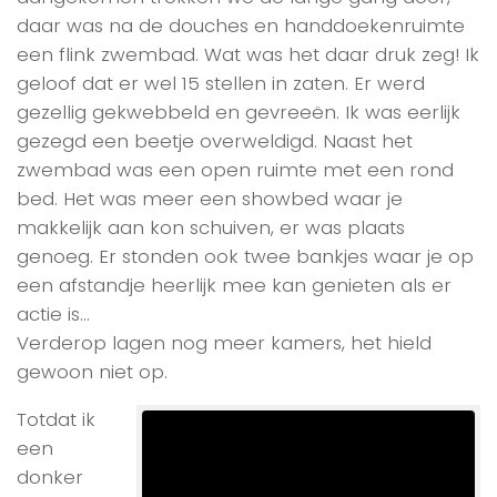
daar was na de douches en handdoekenruimte
een flink zwembad. Wat was het daar druk zeg! Ik
geloof dat er wel 15 stellen in zaten. Er werd
gezellig gekwebbeld en gevreeën. Ik was eerlijk
gezegd een beetje overweldigd. Naast het
zwembad was een open ruimte met een rond
bed. Het was meer een showbed waar je
makkelijk aan kon schuiven, er was plaats
genoeg. Er stonden ook twee bankjes waar je op
een afstandje heerlijk mee kan genieten als er
actie is…
Verderop lagen nog meer kamers, het hield
gewoon niet op.
Totdat ik
een
donker