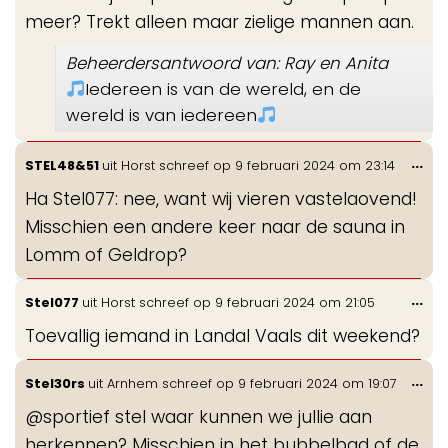
meer? Trekt alleen maar zielige mannen aan.
Beheerdersantwoord van: Ray en Anita
Iedereen is van de wereld, en de
wereld is van iedereen
Wis
...
STEL48&51
uit
Horst
schreef op
9 februari 2024
om
23:14
de
Ha Stel077: nee, want wij vieren vastelaovend!
me
Misschien een andere keer naar de sauna in
Lomm of Geldrop?
Wis
...
Stel077
uit
Horst
schreef op
9 februari 2024
om
21:05
de
Toevallig iemand in Landal Vaals dit weekend?
me
Wis
...
Stel30rs
uit
Arnhem
schreef op
9 februari 2024
om
19:07
de
@sportief stel waar kunnen we jullie aan
me
herkennen? Misschien in het bubbelbad of de