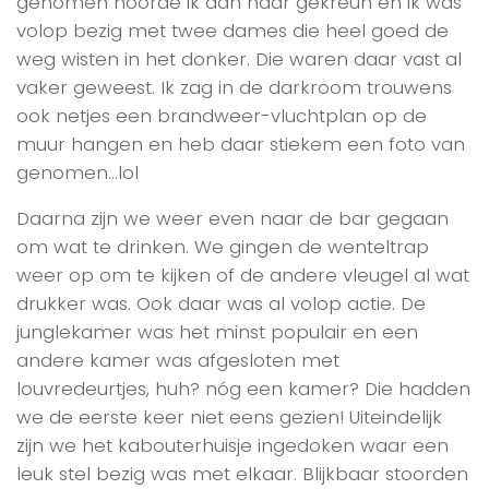
genomen hoorde ik aan haar gekreun en ik was
volop bezig met twee dames die heel goed de
weg wisten in het donker. Die waren daar vast al
vaker geweest. Ik zag in de darkroom trouwens
ook netjes een brandweer-vluchtplan op de
muur hangen en heb daar stiekem een foto van
genomen…lol
Daarna zijn we weer even naar de bar gegaan
om wat te drinken. We gingen de wenteltrap
weer op om te kijken of de andere vleugel al wat
drukker was. Ook daar was al volop actie. De
junglekamer was het minst populair en een
andere kamer was afgesloten met
louvredeurtjes, huh? nóg een kamer? Die hadden
we de eerste keer niet eens gezien! Uiteindelijk
zijn we het kabouterhuisje ingedoken waar een
leuk stel bezig was met elkaar. Blijkbaar stoorden