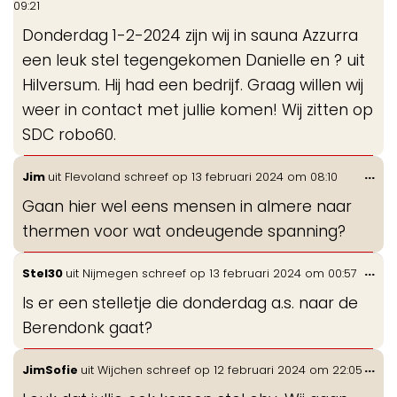
09:21
me
Donderdag 1-2-2024 zijn wij in sauna Azzurra
een leuk stel tegengekomen Danielle en ? uit
Hilversum. Hij had een bedrijf. Graag willen wij
weer in contact met jullie komen! Wij zitten op
SDC robo60.
Wis
...
Jim
uit
Flevoland
schreef op
13 februari 2024
om
08:10
de
Gaan hier wel eens mensen in almere naar
me
thermen voor wat ondeugende spanning?
Wis
...
Stel30
uit
Nijmegen
schreef op
13 februari 2024
om
00:57
de
Is er een stelletje die donderdag a.s. naar de
me
Berendonk gaat?
Wis
...
JimSofie
uit
Wijchen
schreef op
12 februari 2024
om
22:05
de