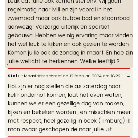
Leuk dat jullie ook komen stel ehv. Wij gaan
me
regelmatig naar Mill en zijn vooral in het
zwembad maar ook bubbelbad en stoombad
aanwezig! Verzorgd uiterlijk en sportief
gebouwd. Hebben weinig ervaring maar vinden
het wel leuk te kijken en ook gezien te worden.
Komen jullie ook de zondag in maart. En hoe zijn
jullie wellicht te herkennen. Welke leeftijd ?
Wis
...
Stef
uit
Maastricht
schreef op
12 februari 2024
om
18:22
de
Hoi, zijn er nog stellen die a.s zaterdag naar
me
kelmonderhof komen, laat het even weten,
kunnen we er een gezellige dag van maken,
kijken en bekeken worden , en misschien meer
met respect, heel gezellig in beek ( limburg) ik
man zwaar geschapen zie naar jullie uit.