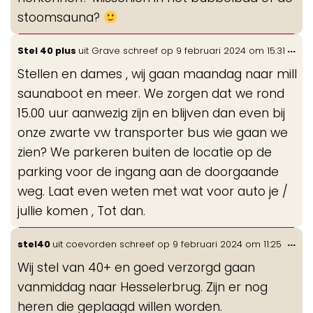
stoomsauna?
Wis
...
Stel 40 plus
uit
Grave
schreef op
9 februari 2024
om
15:31
de
Stellen en dames , wij gaan maandag naar mill
me
saunaboot en meer. We zorgen dat we rond
15.00 uur aanwezig zijn en blijven dan even bij
onze zwarte vw transporter bus wie gaan we
zien? We parkeren buiten de locatie op de
parking voor de ingang aan de doorgaande
weg. Laat even weten met wat voor auto je /
jullie komen , Tot dan.
Wis
...
stel40
uit
coevorden
schreef op
9 februari 2024
om
11:25
de
Wij stel van 40+ en goed verzorgd gaan
me
vanmiddag naar Hesselerbrug. Zijn er nog
heren die geplaagd willen worden.