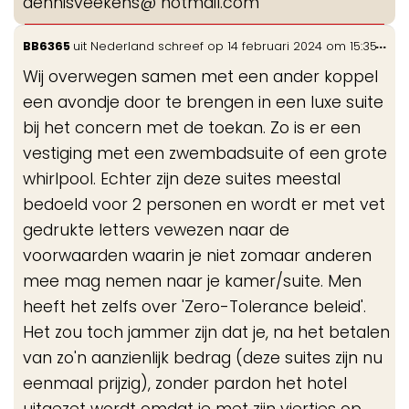
dennisveekens@ hotmail.com
Wis
...
BB6365
uit
Nederland
schreef op
14 februari 2024
om
15:35
de
Wij overwegen samen met een ander koppel
me
een avondje door te brengen in een luxe suite
bij het concern met de toekan. Zo is er een
vestiging met een zwembadsuite of een grote
whirlpool. Echter zijn deze suites meestal
bedoeld voor 2 personen en wordt er met vet
gedrukte letters vewezen naar de
voorwaarden waarin je niet zomaar anderen
mee mag nemen naar je kamer/suite. Men
heeft het zelfs over 'Zero-Tolerance beleid'.
Het zou toch jammer zijn dat je, na het betalen
van zo'n aanzienlijk bedrag (deze suites zijn nu
eenmaal prijzig), zonder pardon het hotel