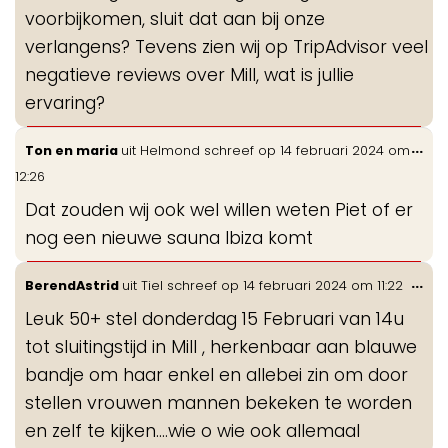
voorbijkomen, sluit dat aan bij onze
verlangens? Tevens zien wij op TripAdvisor veel
negatieve reviews over Mill, wat is jullie
ervaring?
Wis
...
Ton en maria
uit
Helmond
schreef op
14 februari 2024
om
de
12:26
me
Dat zouden wij ook wel willen weten Piet of er
nog een nieuwe sauna Ibiza komt
Wis
...
BerendAstrid
uit
Tiel
schreef op
14 februari 2024
om
11:22
de
Leuk 50+ stel donderdag 15 Februari van 14u
me
tot sluitingstijd in Mill , herkenbaar aan blauwe
bandje om haar enkel en allebei zin om door
stellen vrouwen mannen bekeken te worden
en zelf te kijken....wie o wie ook allemaal