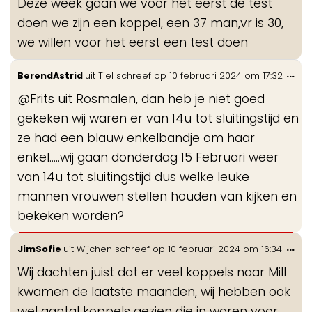
Deze week gaan we voor het eerst de test
me
doen we zijn een koppel, een 37 man,vr is 30,
we willen voor het eerst een test doen
Wis
...
BerendAstrid
uit
Tiel
schreef op
10 februari 2024
om
17:32
de
@Frits uit Rosmalen, dan heb je niet goed
me
gekeken wij waren er van 14u tot sluitingstijd en
ze had een blauw enkelbandje om haar
enkel.....wij gaan donderdag 15 Februari weer
van 14u tot sluitingstijd dus welke leuke
mannen vrouwen stellen houden van kijken en
bekeken worden?
Wis
...
JimSofie
uit
Wijchen
schreef op
10 februari 2024
om
16:34
de
Wij dachten juist dat er veel koppels naar Mill
me
kwamen de laatste maanden, wij hebben ook
wel aantal koppels gezien die in waren voor