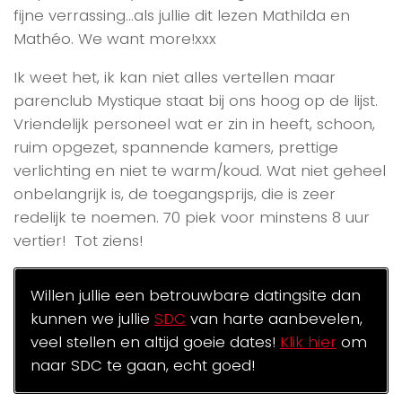
fijne verrassing…als jullie dit lezen Mathilda en
Mathéo. We want more!xxx
Ik weet het, ik kan niet alles vertellen maar
parenclub Mystique staat bij ons hoog op de lijst.
Vriendelijk personeel wat er zin in heeft, schoon,
ruim opgezet, spannende kamers, prettige
verlichting en niet te warm/koud. Wat niet geheel
onbelangrijk is, de toegangsprijs, die is zeer
redelijk te noemen. 70 piek voor minstens 8 uur
vertier! Tot ziens!
Willen jullie een betrouwbare datingsite dan
kunnen we jullie
SDC
van harte aanbevelen,
veel stellen en altijd goeie dates!
Klik hier
om
naar SDC te gaan, echt goed!