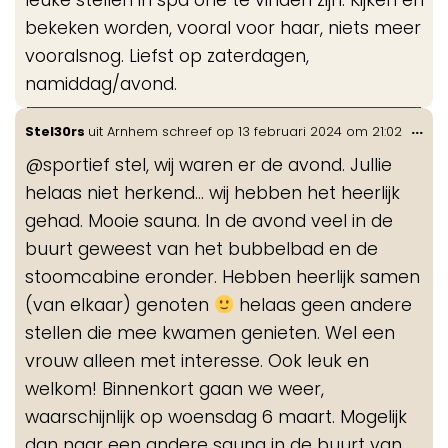
leuke stellen in spa one te vinden zijn. Kijken en
bekeken worden, vooral voor haar, niets meer
vooralsnog. Liefst op zaterdagen,
namiddag/avond.
Wis
...
Stel30rs
uit
Arnhem
schreef op
13 februari 2024
om
21:02
de
@sportief stel, wij waren er de avond. Jullie
me
helaas niet herkend… wij hebben het heerlijk
gehad. Mooie sauna. In de avond veel in de
buurt geweest van het bubbelbad en de
stoomcabine eronder. Hebben heerlijk samen
(van elkaar) genoten
helaas geen andere
stellen die mee kwamen genieten. Wel een
vrouw alleen met interesse. Ook leuk en
welkom! Binnenkort gaan we weer,
waarschijnlijk op woensdag 6 maart. Mogelijk
dan naar een andere sauna in de buurt van