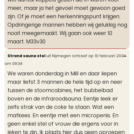
meer, maar ja het gevoel moet gewoon goed
zijn. Of je moet een herkenningspunt krijgen.
Opdringerige mannen hebben wij gelukkig nog
nooit meegemaakt. Wij gaan ook weer 10
maart. M33v30
Wis
...
Strand sauna stel
uit
Nijmegen
schreef op
10 februari 2024
de
om
09:34
me
We waren donderdag in Mill en daar liepen
maar liefst 3 mannen de hele tijd op en neer
tussen de stoomcabines, het bubbelbad
boven en de infraroodsauna. Eentje leek er
zelfs strak van de coke te staan. Wat een
mafkees. En eentje met een micropenis. En
geen enkel stel of vrouw die ergens voor in
leken te zijn. Ik plaats hier dus geen oproepen