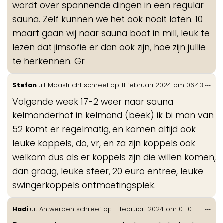
wordt over spannende dingen in een regular
sauna. Zelf kunnen we het ook nooit laten. 10
maart gaan wij naar sauna boot in mill, leuk te
lezen dat jimsofie er dan ook zijn, hoe zijn jullie
te herkennen. Gr
Wis
...
Stefan
uit
Maastricht
schreef op
11 februari 2024
om
06:43
de
Volgende week 17-2 weer naar sauna
me
kelmonderhof in kelmond (beek) ik bi man van
52 komt er regelmatig, en komen altijd ook
leuke koppels, do, vr, en za zijn koppels ook
welkom dus als er koppels zijn die willen komen,
dan graag, leuke sfeer, 20 euro entree, leuke
swingerkoppels ontmoetingsplek.
Wis
...
Hadi
uit
Antwerpen
schreef op
11 februari 2024
om
01:10
de