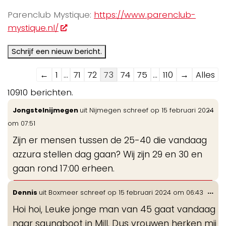
Parenclub Mystique:
https://www.parenclub-
mystique.nl/
Navigatie
←
1
...
71
72
73
74
75
...
110
→
Alles
door
10910 berichten.
de
Wis
...
Jongstelnijmegen
uit
Nijmegen
schreef op
15 februari 2024
gastenboek-
de
om
07:51
lijst
me
Zijn er mensen tussen de 25-40 die vandaag
azzura stellen dag gaan? Wij zijn 29 en 30 en
gaan rond 17:00 erheen.
Wis
...
Dennis
uit
Boxmeer
schreef op
15 februari 2024
om
06:43
de
Hoi hoi, Leuke jonge man van 45 gaat vandaag
me
naar saunaboot in Mill. Dus vrouwen herken mij