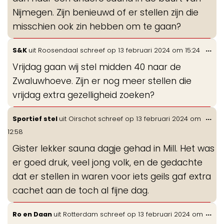
Nijmegen. Zijn benieuwd of er stellen zijn die
misschien ook zin hebben om te gaan?
Wis
...
S&K
uit
Roosendaal
schreef op
13 februari 2024
om
15:24
de
Vrijdag gaan wij stel midden 40 naar de
me
Zwaluwhoeve. Zijn er nog meer stellen die
vrijdag extra gezelligheid zoeken?
Wis
...
Sportief stel
uit
Oirschot
schreef op
13 februari 2024
om
de
12:58
me
Gister lekker sauna dagje gehad in Mill. Het was
er goed druk, veel jong volk, en de gedachte
dat er stellen in waren voor iets geils gaf extra
cachet aan de toch al fijne dag.
Wis
...
Ro en Daan
uit
Rotterdam
schreef op
13 februari 2024
om
de