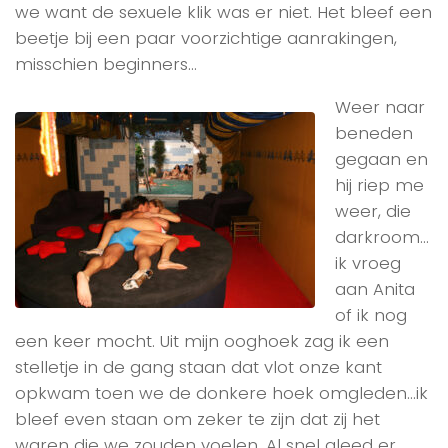
we want de sexuele klik was er niet. Het bleef een
beetje bij een paar voorzichtige aanrakingen,
misschien beginners…
Weer naar
beneden
gegaan en
hij riep me
weer, die
darkroom…
ik vroeg
aan Anita
of ik nog
een keer mocht. Uit mijn ooghoek zag ik een
stelletje in de gang staan dat vlot onze kant
opkwam toen we de donkere hoek omgleden…ik
bleef even staan om zeker te zijn dat zij het
waren die we zouden voelen. Al snel gleed er