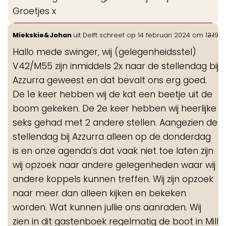
Groetjes x
Wis
...
Miekskie&Johan
uit
Delft
schreef op
14 februari 2024
om
13:19
de
Hallo mede swinger, wij (gelegenheidsstel)
me
V42/M55 zijn inmiddels 2x naar de stellendag bij
Azzurra geweest en dat bevalt ons erg goed.
De 1e keer hebben wij de kat een beetje uit de
boom gekeken. De 2e keer hebben wij heerlijke
seks gehad met 2 andere stellen. Aangezien de
stellendag bij Azzurra alleen op de donderdag
is en onze agenda's dat vaak niet toe laten zijn
wij opzoek naar andere gelegenheden waar wij
andere koppels kunnen treffen. Wij zijn opzoek
naar meer dan alleen kijken en bekeken
worden. Wat kunnen jullie ons aanraden. Wij
zien in dit gastenboek regelmatig de boot in Mill