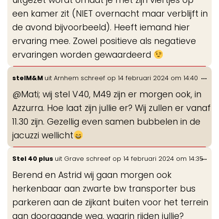
uitgezet wordt omdat je met zijn viertjes op
een kamer zit (NIET overnacht maar verblijft in
de avond bijvoorbeeld). Heeft iemand hier
ervaring mee. Zowel positieve als negatieve
ervaringen worden gewaardeerd
Wis
...
stelM&M
uit
Arnhem
schreef op
14 februari 2024
om
14:40
de
@Mati; wij stel V40, M49 zijn er morgen ook, in
me
Azzurra. Hoe laat zijn jullie er? Wij zullen er vanaf
11.30 zijn. Gezellig even samen bubbelen in de
jacuzzi wellicht
Wis
...
Stel 40 plus
uit
Grave
schreef op
14 februari 2024
om
14:35
de
Berend en Astrid wij gaan morgen ook
me
herkenbaar aan zwarte bw transporter bus
parkeren aan de zijkant buiten voor het terrein
aan doorgaande weg, waarin rijden jullie?