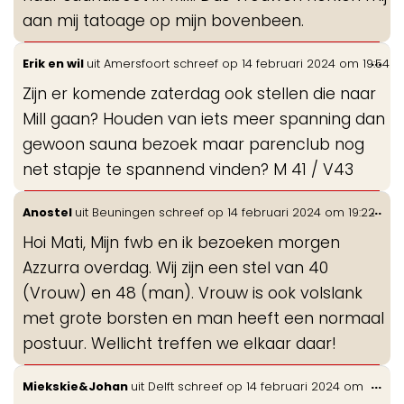
aan mij tatoage op mijn bovenbeen.
Wis
...
Erik en wil
uit
Amersfoort
schreef op
14 februari 2024
om
19:54
de
Zijn er komende zaterdag ook stellen die naar
me
Mill gaan? Houden van iets meer spanning dan
gewoon sauna bezoek maar parenclub nog
net stapje te spannend vinden? M 41 / V43
Wis
...
Anostel
uit
Beuningen
schreef op
14 februari 2024
om
19:22
de
Hoi Mati, Mijn fwb en ik bezoeken morgen
me
Azzurra overdag. Wij zijn een stel van 40
(Vrouw) en 48 (man). Vrouw is ook volslank
met grote borsten en man heeft een normaal
postuur. Wellicht treffen we elkaar daar!
Wis
...
Miekskie&Johan
uit
Delft
schreef op
14 februari 2024
om
de