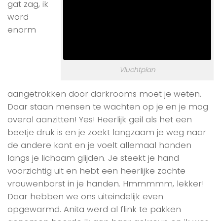
gat zag, ik
word
enorm
Vluchtplan
aangetrokken door darkrooms moet je weten.
Daar staan mensen te wachten op je en je mag
overal aanzitten! Yes! Heerlijk geil als het een
beetje druk is en je zoekt langzaam je weg naar
de andere kant en je voelt allemaal handen
langs je lichaam glijden. Je steekt je hand
voorzichtig uit en hebt een heerlijke zachte
vrouwenborst in je handen. Hmmmmm, lekker!
Daar hebben we ons uiteindelijk even
opgewarmd. Anita werd al flink te pakken