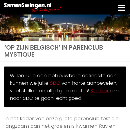
Doorgaan naar inhoud
‘OP ZIJN BELGISCH’ IN PARENCLUB
MYSTIQUE
Willen jullie een betrouwbare datingsite dan
kunnen we jullie
SDC
van harte aanbevelen,
veel stellen en altijd goeie dates!
Klik hier
om
naar SDC te gaan, echt goed!
In het kader van onze grote parenclub test die
langzaam aan het groeien is kwamen Ray en