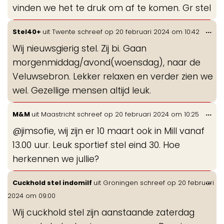
vinden we het te druk om af te komen. Gr stel
Wis
...
Stel40+
uit
Twente
schreef op
20 februari 2024
om
10:42
de
Wij nieuwsgierig stel. Zij bi. Gaan
me
morgenmiddag/avond(woensdag), naar de
Veluwsebron. Lekker relaxen en verder zien we
wel. Gezellige mensen altijd leuk.
Wis
...
M&M
uit
Maastricht
schreef op
20 februari 2024
om
10:25
de
@jimsofie, wij zijn er 10 maart ook in Mill vanaf
me
13.00 uur. Leuk sportief stel eind 30. Hoe
herkennen we jullie?
Wis
...
Cuckhold stel indomilf
uit
Groningen
schreef op
20 februari
de
2024
om
09:00
me
Wij cuckhold stel zijn aanstaande zaterdag