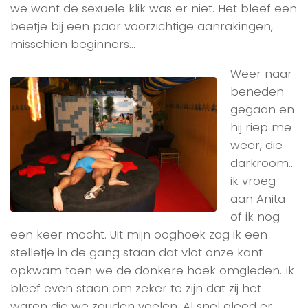
we want de sexuele klik was er niet. Het bleef een
beetje bij een paar voorzichtige aanrakingen,
misschien beginners…
Weer naar
beneden
gegaan en
hij riep me
weer, die
darkroom…
ik vroeg
aan Anita
of ik nog
een keer mocht. Uit mijn ooghoek zag ik een
stelletje in de gang staan dat vlot onze kant
opkwam toen we de donkere hoek omgleden…ik
bleef even staan om zeker te zijn dat zij het
waren die we zouden voelen. Al snel gleed er