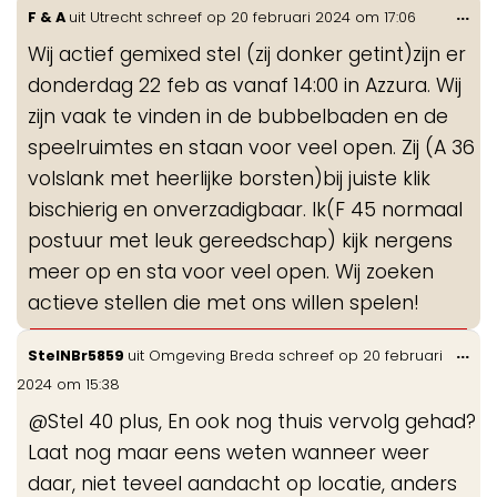
Wis
...
F & A
uit
Utrecht
schreef op
20 februari 2024
om
17:06
de
Wij actief gemixed stel (zij donker getint)zijn er
me
donderdag 22 feb as vanaf 14:00 in Azzura. Wij
zijn vaak te vinden in de bubbelbaden en de
speelruimtes en staan voor veel open. Zij (A 36
volslank met heerlijke borsten)bij juiste klik
bischierig en onverzadigbaar. Ik(F 45 normaal
postuur met leuk gereedschap) kijk nergens
meer op en sta voor veel open. Wij zoeken
actieve stellen die met ons willen spelen!
Wis
...
StelNBr5859
uit
Omgeving Breda
schreef op
20 februari
de
2024
om
15:38
me
@Stel 40 plus, En ook nog thuis vervolg gehad?
Laat nog maar eens weten wanneer weer
daar, niet teveel aandacht op locatie, anders