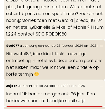
GOED [erotisch] masseur voor hem en haar,
pijpt, beft graag en is bottom. Welke leuk stel
schuift bij ons aan en speelt mee? zoeken ook
naar @Moniek toen met Gerard [breda] 18.1.24
en het stel @Danielle & Mikel of Michiel? H'sum
1.2.24 contact SDC ROBO1960
Wis
...
Stel077
uit
Limburg
schreef op
23 februari 2024
om
20:31
de
Nieuwstel87, idee klinkt leuk! Toevallige
me
ontmoeting in hotel evt…deze datum gaat ons
niet lukken maar wellicht wel een andere op
korte termijn
Wis
...
26jaar
uit
N
schreef op
23 februari 2024
om
19:25
de
Indomilf ik ben er morgen ook, 26 jaar. Ben
me
benieuwd naar dat heerlijke spuitkutje