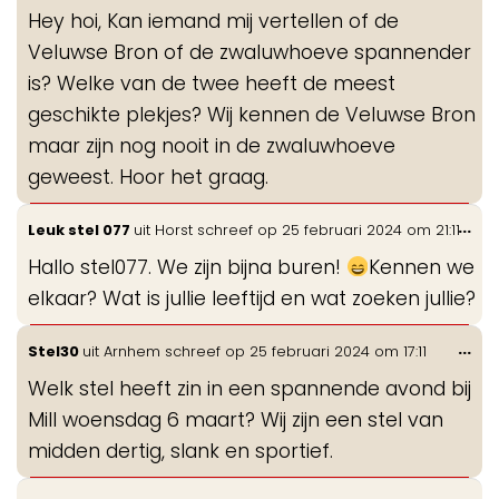
de
Hey hoi, Kan iemand mij vertellen of de
me
Veluwse Bron of de zwaluwhoeve spannender
is? Welke van de twee heeft de meest
geschikte plekjes? Wij kennen de Veluwse Bron
maar zijn nog nooit in de zwaluwhoeve
geweest. Hoor het graag.
Wis
...
Leuk stel 077
uit
Horst
schreef op
25 februari 2024
om
21:11
de
Hallo stel077. We zijn bijna buren!
Kennen we
me
elkaar? Wat is jullie leeftijd en wat zoeken jullie?
Wis
...
Stel30
uit
Arnhem
schreef op
25 februari 2024
om
17:11
de
Welk stel heeft zin in een spannende avond bij
me
Mill woensdag 6 maart? Wij zijn een stel van
midden dertig, slank en sportief.