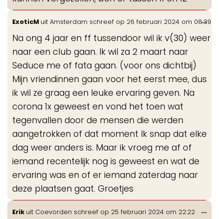
Wis
...
ExoticM
uit
Amsterdam
schreef op
26 februari 2024
om
08:39
de
Na ong 4 jaar en ff tussendoor wil ik v(30) weer
me
naar een club gaan. Ik wil za 2 maart naar
Seduce me of fata gaan. (voor ons dichtbij)
Mijn vriendinnen gaan voor het eerst mee, dus
ik wil ze graag een leuke ervaring geven. Na
corona 1x geweest en vond het toen wat
tegenvallen door de mensen die werden
aangetrokken of dat moment Ik snap dat elke
dag weer anders is. Maar ik vroeg me af of
iemand recentelijk nog is geweest en wat de
ervaring was en of er iemand zaterdag naar
deze plaatsen gaat. Groetjes
Wis
...
Erik
uit
Coevorden
schreef op
25 februari 2024
om
22:22