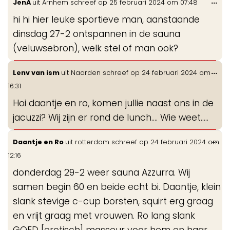
Wis
...
JenA
uit
Arnhem
schreef op
25 februari 2024
om
07:48
de
hi hi hier leuke sportieve man, aanstaande
me
dinsdag 27-2 ontspannen in de sauna
(veluwsebron), welk stel of man ook?
Wis
...
Lenv van ism
uit
Naarden
schreef op
24 februari 2024
om
de
16:31
me
Hoi daantje en ro, komen jullie naast ons in de
jacuzzi? Wij zijn er rond de lunch…. Wie weet…..
Wis
...
Daantje en Ro
uit
rotterdam
schreef op
24 februari 2024
om
de
12:16
me
donderdag 29-2 weer sauna Azzurra. Wij
samen begin 60 en beide echt bi. Daantje, klein
slank stevige c-cup borsten, squirt erg graag
en vrijt graag met vrouwen. Ro lang slank