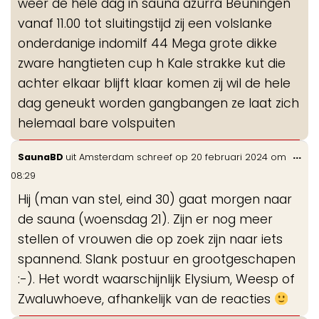
weer de hele dag in sauna azurra Beuningen
vanaf 11.00 tot sluitingstijd zij een volslanke
onderdanige indomilf 44 Mega grote dikke
zware hangtieten cup h Kale strakke kut die
achter elkaar blijft klaar komen zij wil de hele
dag geneukt worden gangbangen ze laat zich
helemaal bare volspuiten
Wis
...
SaunaBD
uit
Amsterdam
schreef op
20 februari 2024
om
de
08:29
me
Hij (man van stel, eind 30) gaat morgen naar
de sauna (woensdag 21). Zijn er nog meer
stellen of vrouwen die op zoek zijn naar iets
spannend. Slank postuur en grootgeschapen
:-). Het wordt waarschijnlijk Elysium, Weesp of
Zwaluwhoeve, afhankelijk van de reacties