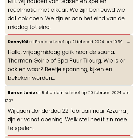
Mill, Wij houden van teasen en spelen
regelmatig met elkaar. We zijn benieuwd wie
dat ook doen. We zijn er aan het eind van de
middag tot eind.
Wis
...
Danny198
uit
Breda
schreef op
21 februari 2024
om
10:59
de
Hallo, vrijdagmiddag ga ik naar de sauna.
me
Thermen Goirle of Spa Puur Tilburg. Wie is er
ook en waar? Beetje spanning, kijken en
bekeken worden...
Wis
...
Ron en Lenie
uit
Rotterdam
schreef op
20 februari 2024
om
de
17:07
me
Wij gaan donderdag 22 februari naar Azzurra ,
zijn er vanaf opening. Welk stel heeft zin mee
te spelen.