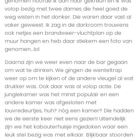
genomen hoorde ik aan haar gekreun en ik was
volop bezig met twee dames die heel goed de
weg wisten in het donker. Die waren daar vast al
vaker geweest. Ik zag in de darkroom trouwens
ook netjes een brandweer-vluchtplan op de
muur hangen en heb daar stiekem een foto van
genomen…lol
Daarna zijn we weer even naar de bar gegaan
om wat te drinken. We gingen de wenteltrap
weer op om te kijken of de andere vleugel al wat
drukker was. Ook daar was al volop actie. De
junglekamer was het minst populair en een
andere kamer was afgesloten met
louvredeurtjes, huh? nóg een kamer? Die hadden
we de eerste keer niet eens gezien! Uiteindelijk
zijn we het kabouterhuisje ingedoken waar een
leuk stel bezig was met elkaar. Blijkbaar stoorden