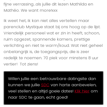
fijne verrassing…als jullie dit lezen Mathilda en
Mathéo. We want more!xxx
Ik weet het, ik kan niet alles vertellen maar
parenclub Mystique staat bij ons hoog op de lijst.
Vriendelijk personeel wat er zin in heeft, schoon,
ruim opgezet, spannende kamers, prettige
verlichting en niet te warm/koud. Wat niet geheel
onbelangrijk is, de toegangsprijs, die is zeer
redelijk te noemen. 70 piek voor minstens 8 uur
vertier! Tot ziens!
Willen jullie een betrouwbare datingsite dan
kunnen we jullie
SDC
van harte aanbevelen,
veel stellen en altijd goeie dates!
Klik hier
om
naar SDC te gaan, echt goed!