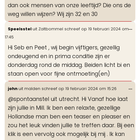
dan ook mensen van onze leeftijd? Die ons de
weg willen wijzen? Wij zijn 32 en 30
Wis
...
Speelsstel
uit
Zaltbommel
schreef op
19 februari 2024
om
de
17:45
me
Hi Seb en Peet , wij begin vijftigers, gezellig
ondeugend en in prima conditie zijn er
donderdag rond de middag. Beiden licht bi en
staan open voor fijne ontmoeting(en)
Wis
...
john
uit
malden
schreef op
19 februari 2024
om
15:26
de
@spontaanstel uit utrecht. Hi Vanaf hoe laat
me
zijn jullie in Mill. Ik ben een relaxte, gezellige
Hollandse man ben een teaser en pleaser en
zou het leuk vinden jullie te treffen daar. Bij een
klik is een vervolg ook mogelijk bij mij . Ik kan