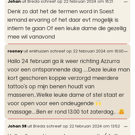
Wis
...
Johan
uit
Breda
schreef op
22 februari 2024
om
16:21
de
Denk zo dat het de termen word in Soest
me
iemand ervaring of het daar evt mogelijk is
intiem te gaan Of een leuke dame die gezellig
mee wil vanavond
Wis
...
rooney
uit
enkhuizen
schreef op
22 februari 2024
om
16:00
de
Hallo 24 februari ga ik weer richting Azzurra
me
voor een ontspannende dag .....Deze leuke man
kort geschoren koppie verzorgd meerdere
tattoo's op mijn benen houdt van
masseren...Welke leuke dame of stel staat er
voor open voor een ondeugende
massage.....Ben er rond 13.00 tot zaterdag... .
Wis
...
Johan 38
uit
Breda
schreef op
22 februari 2024
om
13:52
de