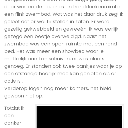
daar was na de douches en handdoekenruimte
een flink zwembad. Wat was het daar druk zeg! Ik
geloof dat er wel 15 stellen in zaten. Er werd
gezellig gekwebbeld en gevreeën. Ik was eerlijk
gezegd een beetje overweldigd. Naast het
zwembad was een open ruimte met een rond
bed. Het was meer een showbed waar je
makkelijk aan kon schuiven, er was plaats
genoeg. Er stonden ook twee bankjes waar je op
een afstandje heerlijk mee kan genieten als er
actie is…
Verderop lagen nog meer kamers, het hield
gewoon niet op.
Totdat ik
een
donker