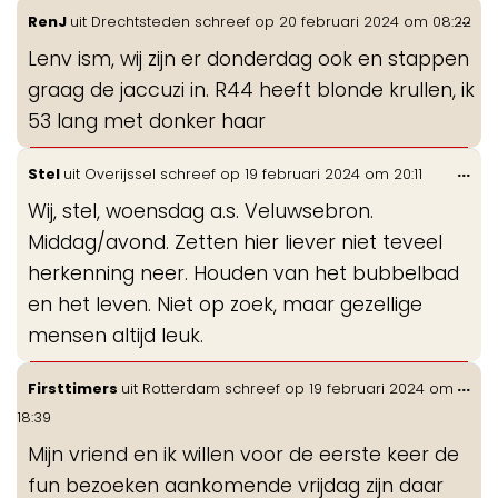
Wis
...
RenJ
uit
Drechtsteden
schreef op
20 februari 2024
om
08:22
de
Lenv ism, wij zijn er donderdag ook en stappen
me
graag de jaccuzi in. R44 heeft blonde krullen, ik
53 lang met donker haar
Wis
...
Stel
uit
Overijssel
schreef op
19 februari 2024
om
20:11
de
Wij, stel, woensdag a.s. Veluwsebron.
me
Middag/avond. Zetten hier liever niet teveel
herkenning neer. Houden van het bubbelbad
en het leven. Niet op zoek, maar gezellige
mensen altijd leuk.
Wis
...
Firsttimers
uit
Rotterdam
schreef op
19 februari 2024
om
de
18:39
me
Mijn vriend en ik willen voor de eerste keer de
fun bezoeken aankomende vrijdag zijn daar