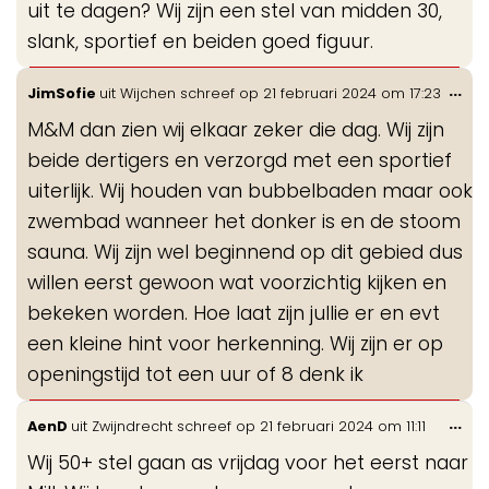
uit te dagen? Wij zijn een stel van midden 30,
slank, sportief en beiden goed figuur.
Wis
...
JimSofie
uit
Wijchen
schreef op
21 februari 2024
om
17:23
de
M&M dan zien wij elkaar zeker die dag. Wij zijn
me
beide dertigers en verzorgd met een sportief
uiterlijk. Wij houden van bubbelbaden maar ook
zwembad wanneer het donker is en de stoom
sauna. Wij zijn wel beginnend op dit gebied dus
willen eerst gewoon wat voorzichtig kijken en
bekeken worden. Hoe laat zijn jullie er en evt
een kleine hint voor herkenning. Wij zijn er op
openingstijd tot een uur of 8 denk ik
Wis
...
AenD
uit
Zwijndrecht
schreef op
21 februari 2024
om
11:11
de
Wij 50+ stel gaan as vrijdag voor het eerst naar
me