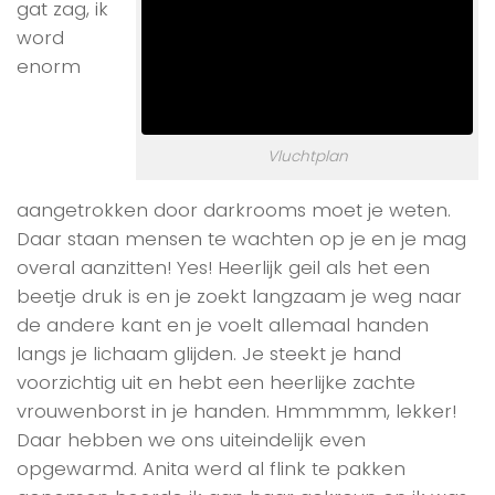
gat zag, ik
word
enorm
Vluchtplan
aangetrokken door darkrooms moet je weten.
Daar staan mensen te wachten op je en je mag
overal aanzitten! Yes! Heerlijk geil als het een
beetje druk is en je zoekt langzaam je weg naar
de andere kant en je voelt allemaal handen
langs je lichaam glijden. Je steekt je hand
voorzichtig uit en hebt een heerlijke zachte
vrouwenborst in je handen. Hmmmmm, lekker!
Daar hebben we ons uiteindelijk even
opgewarmd. Anita werd al flink te pakken