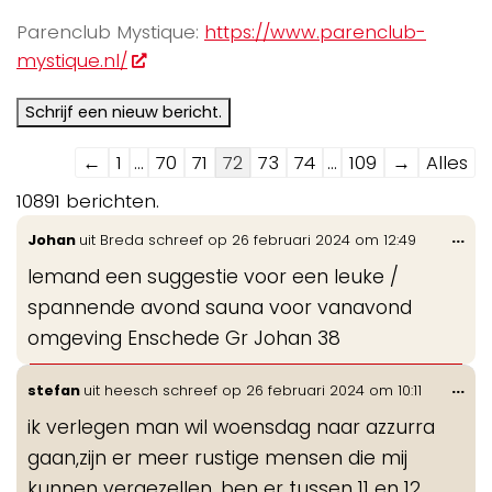
Parenclub Mystique:
https://www.parenclub-
mystique.nl/
Navigatie
←
1
...
70
71
72
73
74
...
109
→
Alles
door
10891 berichten.
de
Wis
...
Johan
uit
Breda
schreef op
26 februari 2024
om
12:49
gastenboek-
de
lijst
Iemand een suggestie voor een leuke /
me
spannende avond sauna voor vanavond
omgeving Enschede Gr Johan 38
Wis
...
stefan
uit
heesch
schreef op
26 februari 2024
om
10:11
de
ik verlegen man wil woensdag naar azzurra
me
gaan,zijn er meer rustige mensen die mij
kunnen vergezellen, ben er tussen 11 en 12