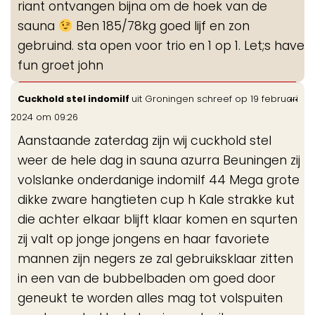
riant ontvangen bijna om de hoek van de
sauna
Ben 185/78kg goed lijf en zon
gebruind. sta open voor trio en 1 op 1. Let;s have
fun groet john
Wis
...
Cuckhold stel indomilf
uit
Groningen
schreef op
19 februari
de
2024
om
09:26
me
Aanstaande zaterdag zijn wij cuckhold stel
weer de hele dag in sauna azurra Beuningen zij
volslanke onderdanige indomilf 44 Mega grote
dikke zware hangtieten cup h Kale strakke kut
die achter elkaar blijft klaar komen en squrten
zij valt op jonge jongens en haar favoriete
mannen zijn negers ze zal gebruiksklaar zitten
in een van de bubbelbaden om goed door
geneukt te worden alles mag tot volspuiten