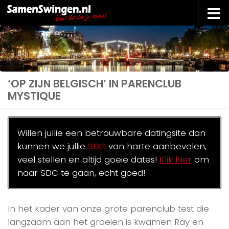
Doorgaan naar inhoud
‘OP ZIJN BELGISCH’ IN PARENCLUB
MYSTIQUE
Willen jullie een betrouwbare datingsite dan
kunnen we jullie
SDC
van harte aanbevelen,
veel stellen en altijd goeie dates!
Klik hier
om
naar SDC te gaan, echt goed!
In het kader van onze grote parenclub test die
langzaam aan het groeien is kwamen Ray en