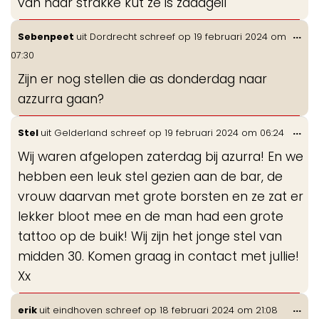
van haar strakke kut ze is zaadgeil
Wis
...
Sebenpeet
uit
Dordrecht
schreef op
19 februari 2024
om
de
07:30
me
Zijn er nog stellen die as donderdag naar
azzurra gaan?
Wis
...
Stel
uit
Gelderland
schreef op
19 februari 2024
om
06:24
de
Wij waren afgelopen zaterdag bij azurra! En we
me
hebben een leuk stel gezien aan de bar, de
vrouw daarvan met grote borsten en ze zat er
lekker bloot mee en de man had een grote
tattoo op de buik! Wij zijn het jonge stel van
midden 30. Komen graag in contact met jullie!
Xx
Wis
...
erik
uit
eindhoven
schreef op
18 februari 2024
om
21:08