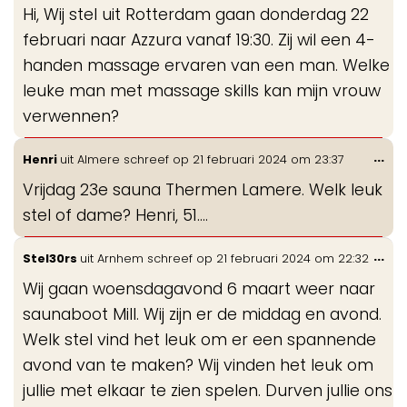
de
Hi, Wij stel uit Rotterdam gaan donderdag 22
me
februari naar Azzura vanaf 19:30. Zij wil een 4-
handen massage ervaren van een man. Welke
leuke man met massage skills kan mijn vrouw
verwennen?
Wis
...
Henri
uit
Almere
schreef op
21 februari 2024
om
23:37
de
Vrijdag 23e sauna Thermen Lamere. Welk leuk
me
stel of dame? Henri, 51….
Wis
...
Stel30rs
uit
Arnhem
schreef op
21 februari 2024
om
22:32
de
Wij gaan woensdagavond 6 maart weer naar
me
saunaboot Mill. Wij zijn er de middag en avond.
Welk stel vind het leuk om er een spannende
avond van te maken? Wij vinden het leuk om
jullie met elkaar te zien spelen. Durven jullie ons