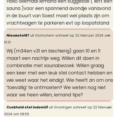
Hallo allemaal iemand een suggestie ( lieft een
me
sauna )voor een spannend avondje vanavond
in de buurt van Soest moet wel plaats zijn om
vrachtwagen te parkeren evt op loopafstand
Wis
...
Nieuwstel87
uit
Gorinchem
schreef op
22 februari 2024
om
de
10:31
me
Wij (m34en v31 en bischierig) gaan 10 en 11
maart een nachtje weg. Willen dit doen in
combinatie met saunabezoek. Willen graag
een keer met een leuk stel contact hebben en
wie weet waar het eindigt. Wie heeft zin om ons
‘toevallig’ te ontmoeten? We weten nog niet
waar we heen willen, iemand tips?
Wis
...
Cuckhold stel indomilf
uit
Groningen
schreef op
22 februari
de
2024
om
08:55