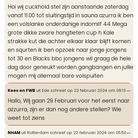
me
Hoi wij cuckhold stel zijn aanstaande zaterdag
vanaf 11.00 tot sluitingstijd in sauna azurra ik ben
een volslanke onderdanige indomilf 44 Mega
grote dikke zware hangtieten cup h Kale
strakke kut die achter elkaar klaar blijft komen
en squrten ik ben opzoek naar jonge jongens
tot 30 en Blacks bbc jongens wil graag de hele
dag door geneukt worden gangbangen en jullie
mogen mij allemaal bare volspuiten
Wis
...
Kees en FWB
uit
Ede
schreef op
22 februari 2024
om
06:13
de
Hallo, Wij gaan 29 Februari voor het eerst naar
me
azzurra, zijn er dan nog andere stellen? Wie
weet tot ziens
Wis
...
NHAM
uit
Rotterdam
schreef op
22 februari 2024
om
05:50