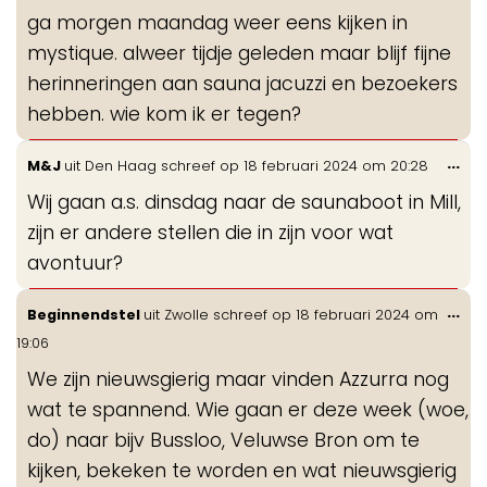
de
ga morgen maandag weer eens kijken in
me
mystique. alweer tijdje geleden maar blijf fijne
herinneringen aan sauna jacuzzi en bezoekers
hebben. wie kom ik er tegen?
Wis
...
M&J
uit
Den Haag
schreef op
18 februari 2024
om
20:28
de
Wij gaan a.s. dinsdag naar de saunaboot in Mill,
me
zijn er andere stellen die in zijn voor wat
avontuur?
Wis
...
Beginnendstel
uit
Zwolle
schreef op
18 februari 2024
om
de
19:06
me
We zijn nieuwsgierig maar vinden Azzurra nog
wat te spannend. Wie gaan er deze week (woe,
do) naar bijv Bussloo, Veluwse Bron om te
kijken, bekeken te worden en wat nieuwsgierig