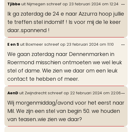
Wis
...
Tjibbe
uit
Nijmegen
schreef op
23 februari 2024
om
12:24
de
Ik ga zaterdag de 24 e naar Azzurra hoop jullie
me
te treffen stel indomilf ! Is voor mij de 1e keer
daar..spannend !
Wis
...
E en S
uit
Boxmeer
schreef op
23 februari 2024
om
11:10
de
We gaan zaterdag naar Dennenmarken in
me
Roermond misschien ontmoeten we wel leuk
stel of dame. Wie zien we daar om een leuk
contact te hebben of meer.
Wis
...
AenD
uit
Zwijndrecht
schreef op
22 februari 2024
om
22:06
de
Wij morgenmiddag/avond voor het eerst naar
me
Mil. We zijn een stel van begin 50. we houden
van teasen..wie zien we daar?