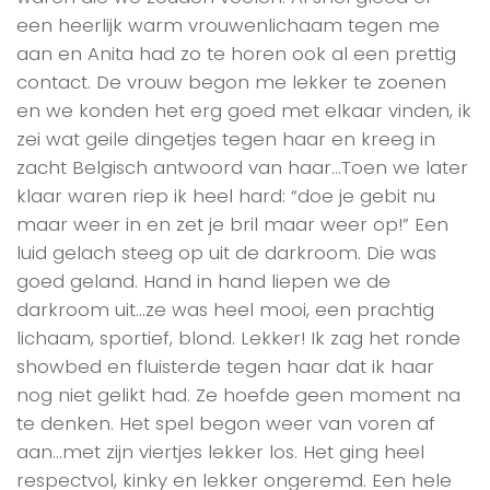
een heerlijk warm vrouwenlichaam tegen me
aan en Anita had zo te horen ook al een prettig
contact. De vrouw begon me lekker te zoenen
en we konden het erg goed met elkaar vinden, ik
zei wat geile dingetjes tegen haar en kreeg in
zacht Belgisch antwoord van haar…Toen we later
klaar waren riep ik heel hard: “doe je gebit nu
maar weer in en zet je bril maar weer op!” Een
luid gelach steeg op uit de darkroom. Die was
goed geland. Hand in hand liepen we de
darkroom uit…ze was heel mooi, een prachtig
lichaam, sportief, blond. Lekker! Ik zag het ronde
showbed en fluisterde tegen haar dat ik haar
nog niet gelikt had. Ze hoefde geen moment na
te denken. Het spel begon weer van voren af
aan…met zijn viertjes lekker los. Het ging heel
respectvol, kinky en lekker ongeremd. Een hele