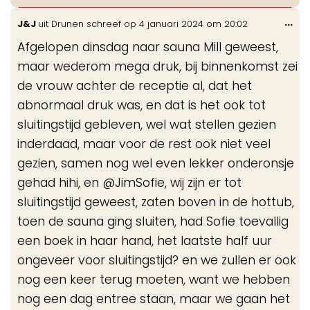
Wis
...
J&J
uit
Drunen
schreef op
4 januari 2024
om
20:02
de
Afgelopen dinsdag naar sauna Mill geweest,
me
maar wederom mega druk, bij binnenkomst zei
de vrouw achter de receptie al, dat het
abnormaal druk was, en dat is het ook tot
sluitingstijd gebleven, wel wat stellen gezien
inderdaad, maar voor de rest ook niet veel
gezien, samen nog wel even lekker onderonsje
gehad hihi, en @JimSofie, wij zijn er tot
sluitingstijd geweest, zaten boven in de hottub,
toen de sauna ging sluiten, had Sofie toevallig
een boek in haar hand, het laatste half uur
ongeveer voor sluitingstijd? en we zullen er ook
nog een keer terug moeten, want we hebben
nog een dag entree staan, maar we gaan het