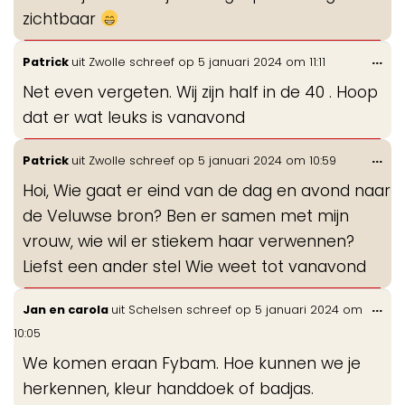
zichtbaar
Wis
...
Patrick
uit
Zwolle
schreef op
5 januari 2024
om
11:11
de
Net even vergeten. Wij zijn half in de 40 . Hoop
me
dat er wat leuks is vanavond
Wis
...
Patrick
uit
Zwolle
schreef op
5 januari 2024
om
10:59
de
Hoi, Wie gaat er eind van de dag en avond naar
me
de Veluwse bron? Ben er samen met mijn
vrouw, wie wil er stiekem haar verwennen?
Liefst een ander stel Wie weet tot vanavond
Wis
...
Jan en carola
uit
Schelsen
schreef op
5 januari 2024
om
de
10:05
me
We komen eraan Fybam. Hoe kunnen we je
herkennen, kleur handdoek of badjas.