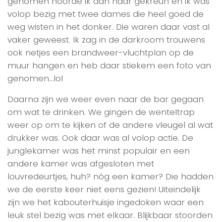
genomen hoorde ik aan haar gekreun en ik was
volop bezig met twee dames die heel goed de
weg wisten in het donker. Die waren daar vast al
vaker geweest. Ik zag in de darkroom trouwens
ook netjes een brandweer-vluchtplan op de
muur hangen en heb daar stiekem een foto van
genomen…lol
Daarna zijn we weer even naar de bar gegaan
om wat te drinken. We gingen de wenteltrap
weer op om te kijken of de andere vleugel al wat
drukker was. Ook daar was al volop actie. De
junglekamer was het minst populair en een
andere kamer was afgesloten met
louvredeurtjes, huh? nóg een kamer? Die hadden
we de eerste keer niet eens gezien! Uiteindelijk
zijn we het kabouterhuisje ingedoken waar een
leuk stel bezig was met elkaar. Blijkbaar stoorden