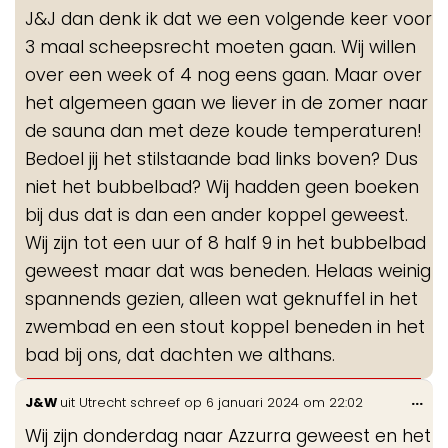
de
J&J dan denk ik dat we een volgende keer voor
me
3 maal scheepsrecht moeten gaan. Wij willen
over een week of 4 nog eens gaan. Maar over
het algemeen gaan we liever in de zomer naar
de sauna dan met deze koude temperaturen!
Bedoel jij het stilstaande bad links boven? Dus
niet het bubbelbad? Wij hadden geen boeken
bij dus dat is dan een ander koppel geweest.
Wij zijn tot een uur of 8 half 9 in het bubbelbad
geweest maar dat was beneden. Helaas weinig
spannends gezien, alleen wat geknuffel in het
zwembad en een stout koppel beneden in het
bad bij ons, dat dachten we althans.
Wis
...
J&W
uit
Utrecht
schreef op
6 januari 2024
om
22:02
de
Wij zijn donderdag naar Azzurra geweest en het
me