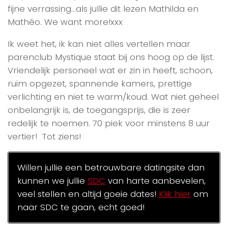
fijne verrassing…als jullie dit lezen Mathilda en
Mathéo. We want more!xxx
Ik weet het, ik kan niet alles vertellen maar
parenclub Mystique staat bij ons hoog op de lijst.
Vriendelijk personeel wat er zin in heeft, schoon,
ruim opgezet, spannende kamers, prettige
verlichting en niet te warm/koud. Wat niet geheel
onbelangrijk is, de toegangsprijs, die is zeer
redelijk te noemen. 70 piek voor minstens 8 uur
vertier! Tot ziens!
Willen jullie een betrouwbare datingsite dan
kunnen we jullie
SDC
van harte aanbevelen,
veel stellen en altijd goeie dates!
Klik hier
om
naar SDC te gaan, echt goed!