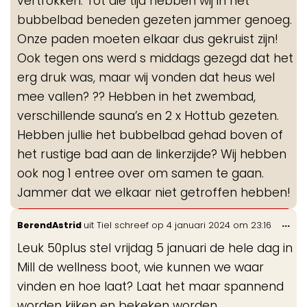
vertrokken. Tot die tijd hebben wij in het
bubbelbad beneden gezeten jammer genoeg.
Onze paden moeten elkaar dus gekruist zijn!
Ook tegen ons werd s middags gezegd dat het
erg druk was, maar wij vonden dat heus wel
mee vallen? ?? Hebben in het zwembad,
verschillende sauna’s en 2 x Hottub gezeten.
Hebben jullie het bubbelbad gehad boven of
het rustige bad aan de linkerzijde? Wij hebben
ook nog 1 entree over om samen te gaan.
Jammer dat we elkaar niet getroffen hebben!
Wis
...
BerendAstrid
uit
Tiel
schreef op
4 januari 2024
om
23:16
de
Leuk 50plus stel vrijdag 5 januari de hele dag in
me
Mill de wellness boot, wie kunnen we waar
vinden en hoe laat? Laat het maar spannend
worden kijken en bekeken worden.