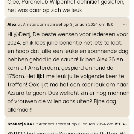
Ojee, Parenclub Wilpenhof definitief gesloten,
me
het was daar op zich we leuk
Wis
...
Alex
uit
Amsterdam
schreef op
3 januari 2024
om
15:01
de
Hi @Denj, De beste wensen voor iedereen voor
me
2024. En ik lees jullie berichtje net iets te laat,
en hoop dat jullie een leuke en spannende dag
hebben gehad in de sauna! Ik ben Alex 36 en
kom uit Amsterdam, gespierd en rond de
175cm. Het lijkt me leuk jullie volgende keer te
treffen! Ook lijkt me het een keer leuk om naar
Azzura te gaan. Dus wellicht zijn er nog mannen
of vrouwen die willen aansluiten? Fijne dag
allemaal!!
Wis
...
Stelletje 34
uit
Arnhem
schreef op
3 januari 2024
om
15:00
de