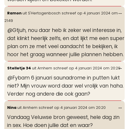
Wis
...
Ramon
uit
S'Hertogenbosch
schreef op
4 januari 2024
om
de
21:49
me
@Gtjuh, nou daar heb ik zeker wel interesse in,
dat klinkt heerlijk zelfs, en dat lijkt me een super
plan om ze met veel aandacht te bekijken, ik
hoor het graag wanneer jullie plannen hebben.
Wis
...
Stelletje 34
uit
Arnhem
schreef op
4 januari 2024
om
20:29
de
@Fybam 6 januari saunadrome in putten lukt
me
niet? Mijn vrouw word daar wel vrolijk van haha.
Verder nog andere die ook gaan?
Wis
...
Nina
uit
Arnhem
schreef op
4 januari 2024
om
20:20
de
Vandaag Veluwse bron geweest, hele dag zin
me
in sex. Hoe doen jullie dat en waar?