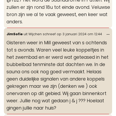
@TB27 het word de Saunadrome in Putten. Wij
me
zullen er zijn rond 18u tot einde avond. Veluwse
bron zijn we al te vaak geweest, een keer wat
anders.
Wis
...
JimSofie
uit
Wijchen
schreef op
3 januari 2024
om
12:44
de
Gisteren weer in Mill geweest van s ochtends
me
tot s avonds. Waren veel leuke koppeltjes in
het zwembad en er werd wat geteased in het
bubbelbad tenminste dat dachten we. In de
sauna ons ook nog goed vermaakt. Helaas
geen duidelijke signalen van andere koppels
gekregen maar we zijn (denken we ) ook
onervaren op dit gebied. Wij gaan binnenkort
weer. Jullie nog wat gedaan j & j ??? Hoelaat
gingen jullie naar huis?