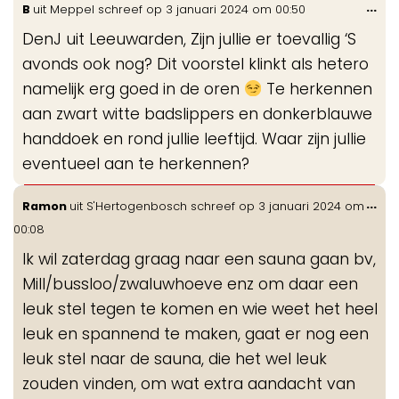
Wis
...
B
uit
Meppel
schreef op
3 januari 2024
om
00:50
de
DenJ uit Leeuwarden, Zijn jullie er toevallig ‘S
me
avonds ook nog? Dit voorstel klinkt als hetero
namelijk erg goed in de oren
Te herkennen
aan zwart witte badslippers en donkerblauwe
handdoek en rond jullie leeftijd. Waar zijn jullie
eventueel aan te herkennen?
Wis
...
Ramon
uit
S'Hertogenbosch
schreef op
3 januari 2024
om
de
00:08
me
Ik wil zaterdag graag naar een sauna gaan bv,
Mill/bussloo/zwaluwhoeve enz om daar een
leuk stel tegen te komen en wie weet het heel
leuk en spannend te maken, gaat er nog een
leuk stel naar de sauna, die het wel leuk
zouden vinden, om wat extra aandacht van