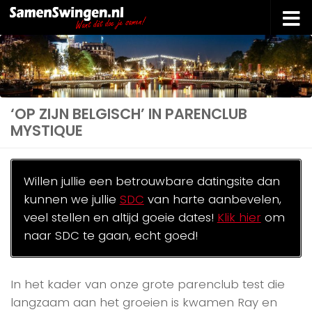
Doorgaan naar inhoud
‘OP ZIJN BELGISCH’ IN PARENCLUB
MYSTIQUE
Willen jullie een betrouwbare datingsite dan
kunnen we jullie
SDC
van harte aanbevelen,
veel stellen en altijd goeie dates!
Klik hier
om
naar SDC te gaan, echt goed!
In het kader van onze grote parenclub test die
langzaam aan het groeien is kwamen Ray en