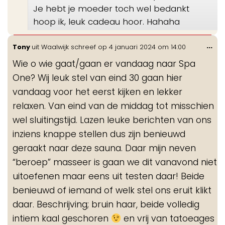
Je hebt je moeder toch wel bedankt
hoop ik, leuk cadeau hoor. Hahaha
Wis
...
Tony
uit
Waalwijk
schreef op
4 januari 2024
om
14:00
de
Wie o wie gaat/gaan er vandaag naar Spa
me
One? Wij leuk stel van eind 30 gaan hier
vandaag voor het eerst kijken en lekker
relaxen. Van eind van de middag tot misschien
wel sluitingstijd. Lazen leuke berichten van ons
inziens knappe stellen dus zijn benieuwd
geraakt naar deze sauna. Daar mijn neven
“beroep” masseer is gaan we dit vanavond niet
uitoefenen maar eens uit testen daar! Beide
benieuwd of iemand of welk stel ons eruit klikt
daar. Beschrijving; bruin haar, beide volledig
intiem kaal geschoren
en vrij van tatoeages