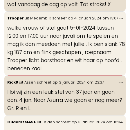
wat vandaag de dag op valt. Tot straks! X
Wis
...
Trooper
uit
Medemblik
schreef op
4 januari 2024
om
13:07
de
welke vrouw of stel gaat 5-01-2024 tussen
me
12.00 en 17.00 uur naar javali om te spelen en
mag ik dan meedoen met jullie . Ik ben slank 78
kg 187 cm en flink geschapen , roepnaam
Trooper licht borsthaar en wit haar op hoofd ,
beneden kaal
Wis
...
Rick8
uit
Assen
schreef op
3 januari 2024
om
23:37
de
Hoi wij zijn een leuk stel van 37 jaar en gaan
me
don. 4 jan. Naar Azurra wie gaan er nog meer?
Gr. R en L
Wis
...
Ouderstel45+
uit
Leiden
schreef op
3 januari 2024
om
16:04
de