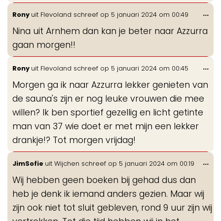
Wis
...
Rony
uit
Flevoland
schreef op
5 januari 2024
om
00:49
de
Nina uit Arnhem dan kan je beter naar Azzurra
me
gaan morgen!!
Wis
...
Rony
uit
Flevoland
schreef op
5 januari 2024
om
00:45
de
Morgen ga ik naar Azzurra lekker genieten van
me
de sauna's zijn er nog leuke vrouwen die mee
willen? Ik ben sportief gezellig en licht getinte
man van 37 wie doet er met mijn een lekker
drankje!? Tot morgen vrijdag!
Wis
...
JimSofie
uit
Wijchen
schreef op
5 januari 2024
om
00:19
de
Wij hebben geen boeken bij gehad dus dan
me
heb je denk ik iemand anders gezien. Maar wij
zijn ook niet tot sluit gebleven, rond 9 uur zijn wij