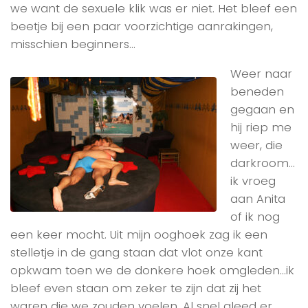
we want de sexuele klik was er niet. Het bleef een
beetje bij een paar voorzichtige aanrakingen,
misschien beginners…
Weer naar
beneden
gegaan en
hij riep me
weer, die
darkroom…
ik vroeg
aan Anita
of ik nog
een keer mocht. Uit mijn ooghoek zag ik een
stelletje in de gang staan dat vlot onze kant
opkwam toen we de donkere hoek omgleden…ik
bleef even staan om zeker te zijn dat zij het
waren die we zouden voelen. Al snel gleed er