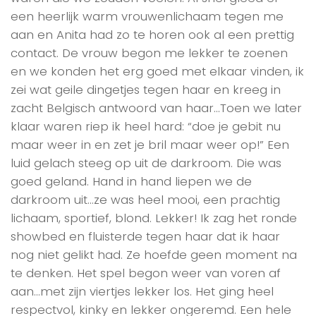
een heerlijk warm vrouwenlichaam tegen me
aan en Anita had zo te horen ook al een prettig
contact. De vrouw begon me lekker te zoenen
en we konden het erg goed met elkaar vinden, ik
zei wat geile dingetjes tegen haar en kreeg in
zacht Belgisch antwoord van haar…Toen we later
klaar waren riep ik heel hard: “doe je gebit nu
maar weer in en zet je bril maar weer op!” Een
luid gelach steeg op uit de darkroom. Die was
goed geland. Hand in hand liepen we de
darkroom uit…ze was heel mooi, een prachtig
lichaam, sportief, blond. Lekker! Ik zag het ronde
showbed en fluisterde tegen haar dat ik haar
nog niet gelikt had. Ze hoefde geen moment na
te denken. Het spel begon weer van voren af
aan…met zijn viertjes lekker los. Het ging heel
respectvol, kinky en lekker ongeremd. Een hele