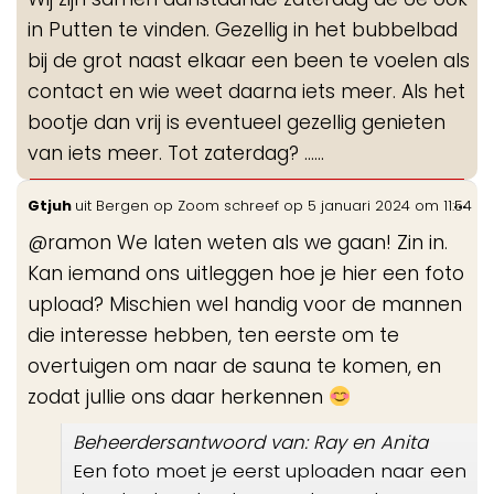
me
in Putten te vinden. Gezellig in het bubbelbad
bij de grot naast elkaar een been te voelen als
contact en wie weet daarna iets meer. Als het
bootje dan vrij is eventueel gezellig genieten
van iets meer. Tot zaterdag? ……
Wis
...
Gtjuh
uit
Bergen op Zoom
schreef op
5 januari 2024
om
11:54
de
@ramon We laten weten als we gaan! Zin in.
me
Kan iemand ons uitleggen hoe je hier een foto
upload? Mischien wel handig voor de mannen
die interesse hebben, ten eerste om te
overtuigen om naar de sauna te komen, en
zodat jullie ons daar herkennen
Beheerdersantwoord van: Ray en Anita
Een foto moet je eerst uploaden naar een