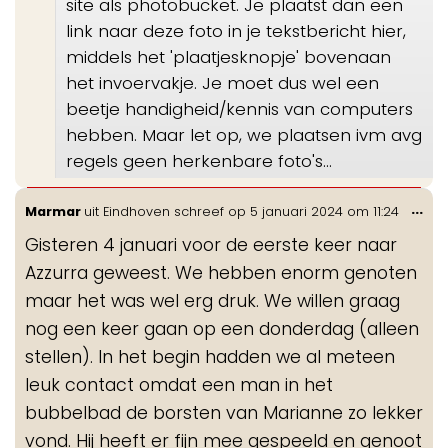
site als photobucket. Je plaatst dan een
link naar deze foto in je tekstbericht hier,
middels het 'plaatjesknopje' bovenaan
het invoervakje. Je moet dus wel een
beetje handigheid/kennis van computers
hebben. Maar let op, we plaatsen ivm avg
regels geen herkenbare foto's...
Wis
...
Marmar
uit
Eindhoven
schreef op
5 januari 2024
om
11:24
de
Gisteren 4 januari voor de eerste keer naar
me
Azzurra geweest. We hebben enorm genoten
maar het was wel erg druk. We willen graag
nog een keer gaan op een donderdag (alleen
stellen). In het begin hadden we al meteen
leuk contact omdat een man in het
bubbelbad de borsten van Marianne zo lekker
vond. Hij heeft er fijn mee gespeeld en genoot