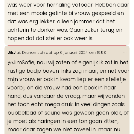
was weer voor herhaling vatbaar. Hebben daar
met een mooie getinte bi vrouw gespeeld en
dat was erg lekker, alleen jammer dat het
achterin te donker was. Gaan zeker terug en
hopen dat dat stel er ook weer is.
Wis
...
J&J
uit
Drunen
schreef op
6 januari 2024
om
19:53
de
@JimSofie, nou wij zaten of eigenlijk ik zat in het
me
rustige badje boven links zeg maar, en net voor
mijn vrouw er ook in kwam liep er een stelletje
voorbij, en die vrouw had een boek in haar
hand, dus vandaar de vraag, maar wij vonden
het toch echt mega druk, in veel dingen zoals
bubbelbad of sauna was gewoon geen plek, of
je moet als haringen in een ton gaan zitten,
maar daar zagen we niet zoveel in, maar nu