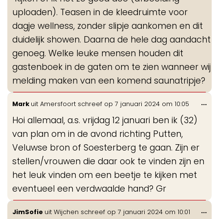
me
uploaden). Teasen in de kleedruimte voor
dagje wellness, zonder slipje aankomen en dit
duidelijk showen. Daarna de hele dag aandacht
genoeg. Welke leuke mensen houden dit
gastenboek in de gaten om te zien wanneer wij
melding maken van een komend saunatripje?
Wis
...
Mark
uit
Amersfoort
schreef op
7 januari 2024
om
10:05
de
Hoi allemaal, a.s. vrijdag 12 januari ben ik (32)
me
van plan om in de avond richting Putten,
Veluwse bron of Soesterberg te gaan. Zijn er
stellen/vrouwen die daar ook te vinden zijn en
het leuk vinden om een beetje te kijken met
eventueel een verdwaalde hand? Gr
Wis
...
JimSofie
uit
Wijchen
schreef op
7 januari 2024
om
10:01