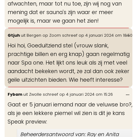
afwachten, maar tot nu toe, zijn wij nog van
mening dat er sauna's zijn waar er meer
mogelijk is, maar we gaan het zien!
Wis
...
Gtjuh
uit
Bergen op Zoom
schreef op
4 januari 2024
om
18:50
de
Hoi hoi, Goeduitziend stel (vrouw slank,
me
prachtige billen en erg knap) gaan regelmatig
naar Spa one. Het lijkt ons leuk als zij met veel
aandacht bekeken wordt, ze zal dan ook zeker
geile uitzichten bieden. Wie heeft interesse?
Wis
...
Fybam
uit
Zwolle
schreef op
4 januari 2024
om
15:26
de
Gaat er 5 januari iemand naar de veluwse bro?,
me
als je een lekkere piemel wil zien is dit je kans
Speak preview:
Beheerdersantwoord van: Ray en Anita