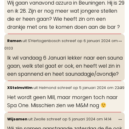
Wij gaan vanavond azzura in Beuningen. Hij is 29
me
en ik 28. Zijn er nog meer wat jongere stellen
die er heen gaan? Wie heeft zin om een
drankje met ons te komen doen aan de bar ?
Wis
...
Ramon
uit
S'Hertogenbosch
schreef op
6 januari 2024
om
de
01:03
me
Ik wil vandaag 6 Januari lekker naar een sauna
gaan, welk stel gaat er ook, en heeft wel zin in
een spannend en heet saunadagje/avondje?
Wis
...
XStelmvHlm
uit
Helmond
schreef op
5 januari 2024
om
22:39
de
Het wordt geen Mill, maar morgen toch naar
me
Spa One. Misschien zien we M&M nog
Wis
...
Wijsamen
uit
Zwolle
schreef op
5 januari 2024
om
14:14
de
Wij zijn samen aanstaande zaterdag de 6e ook