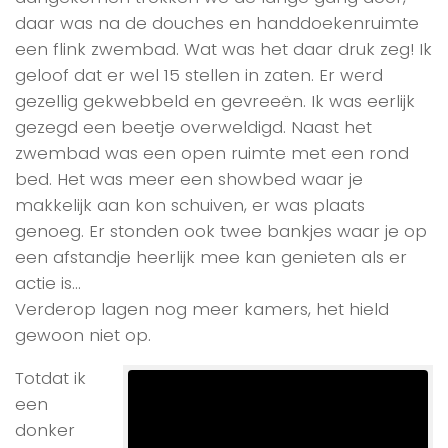
daar was na de douches en handdoekenruimte
een flink zwembad. Wat was het daar druk zeg! Ik
geloof dat er wel 15 stellen in zaten. Er werd
gezellig gekwebbeld en gevreeën. Ik was eerlijk
gezegd een beetje overweldigd. Naast het
zwembad was een open ruimte met een rond
bed. Het was meer een showbed waar je
makkelijk aan kon schuiven, er was plaats
genoeg. Er stonden ook twee bankjes waar je op
een afstandje heerlijk mee kan genieten als er
actie is…
Verderop lagen nog meer kamers, het hield
gewoon niet op.
Totdat ik
een
donker