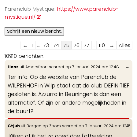
Parenclub Mystique:
https://www.parenclub-
mystique.nl/
Navigatie
←
1
...
73
74
75
76
77
...
110
→
Alles
door
10910 berichten.
de
Wis
...
Hans
uit
Amersfoort
schreef op
7 januari 2024
om
12:48
gastenboek-
de
lijst
Ter info: Op de website van Parenclub de
me
WILPENHOF in Wilp staat dat de club DEFINITIEF
gesloten is. Azzurra in Beuningen is dan een
alternatief. Of zijn er andere mogelijkheden in
de buurt?
Wis
...
Gtjuh
uit
Bergen op Zoom
schreef op
7 januari 2024
om
12:15
de
Kijken of ik het zo goed doe (afbeelding