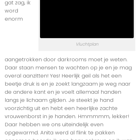
gat zag, ik
word
enorm
Vluchtplan
aangetrokken door darkrooms moet je weten.
Daar staan mensen te wachten op je en je mag
overal aanzitten! Yes! Heerlijk geil als het een
beetje druk is en je zoekt langzaam je weg naar
de andere kant en je voelt allemaal handen
langs je lichaam glijden. Je steekt je hand
voorzichtig uit en hebt een heerlijke zachte
vrouwenborst in je handen. Hmmmmm, lekker!
Daar hebben we ons uiteindelijk even
opgewarmd. Anita werd al flink te pakken