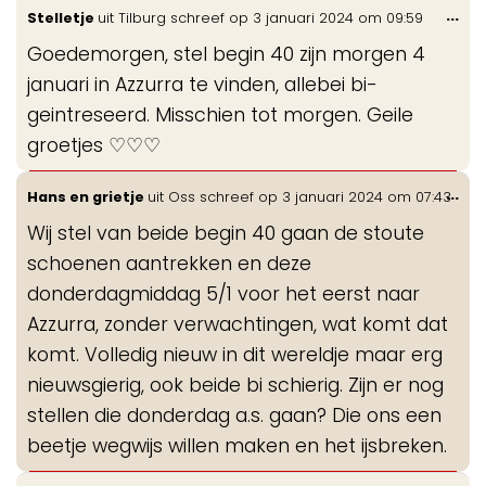
Wis
...
Stelletje
uit
Tilburg
schreef op
3 januari 2024
om
09:59
de
Goedemorgen, stel begin 40 zijn morgen 4
me
januari in Azzurra te vinden, allebei bi-
geintreseerd. Misschien tot morgen. Geile
groetjes ♡♡♡
Wis
...
Hans en grietje
uit
Oss
schreef op
3 januari 2024
om
07:43
de
Wij stel van beide begin 40 gaan de stoute
me
schoenen aantrekken en deze
donderdagmiddag 5/1 voor het eerst naar
Azzurra, zonder verwachtingen, wat komt dat
komt. Volledig nieuw in dit wereldje maar erg
nieuwsgierig, ook beide bi schierig. Zijn er nog
stellen die donderdag a.s. gaan? Die ons een
beetje wegwijs willen maken en het ijsbreken.