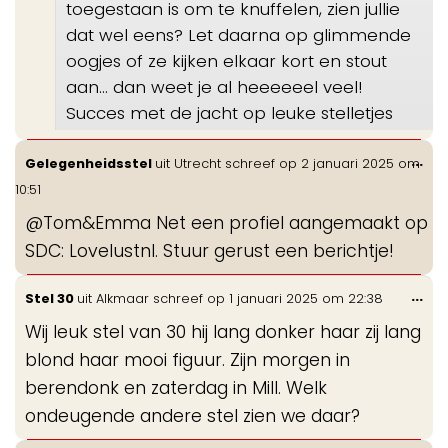
toegestaan is om te knuffelen, zien jullie
dat wel eens? Let daarna op glimmende
oogjes of ze kijken elkaar kort en stout
aan… dan weet je al heeeeeel veel!
Succes met de jacht op leuke stelletjes
Wis
...
Gelegenheidsstel
uit
Utrecht
schreef op
2 januari 2025
om
de
10:51
me
@Tom&Emma Net een profiel aangemaakt op
SDC: Lovelustnl. Stuur gerust een berichtje!
Wis
...
Stel 30
uit
Alkmaar
schreef op
1 januari 2025
om
22:38
de
Wij leuk stel van 30 hij lang donker haar zij lang
me
blond haar mooi figuur. Zijn morgen in
berendonk en zaterdag in Mill. Welk
ondeugende andere stel zien we daar?