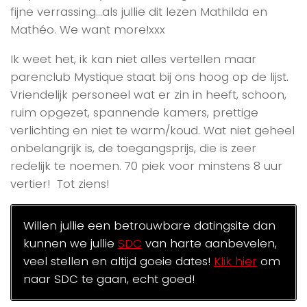
fijne verrassing…als jullie dit lezen Mathilda en
Mathéo. We want more!xxx
Ik weet het, ik kan niet alles vertellen maar
parenclub Mystique staat bij ons hoog op de lijst.
Vriendelijk personeel wat er zin in heeft, schoon,
ruim opgezet, spannende kamers, prettige
verlichting en niet te warm/koud. Wat niet geheel
onbelangrijk is, de toegangsprijs, die is zeer
redelijk te noemen. 70 piek voor minstens 8 uur
vertier! Tot ziens!
Willen jullie een betrouwbare datingsite dan
kunnen we jullie
SDC
van harte aanbevelen,
veel stellen en altijd goeie dates!
Klik hier
om
naar SDC te gaan, echt goed!