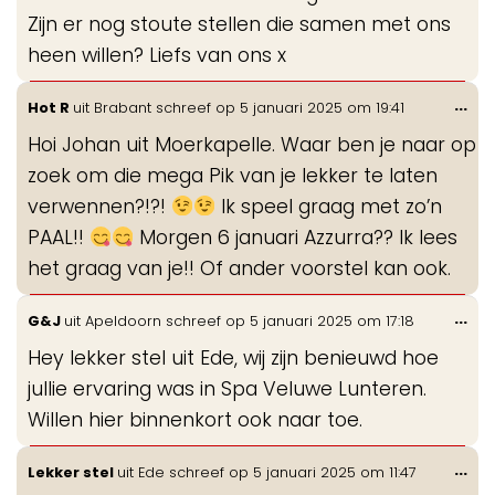
Zijn er nog stoute stellen die samen met ons
heen willen? Liefs van ons x
Wis
...
Hot R
uit
Brabant
schreef op
5 januari 2025
om
19:41
de
Hoi Johan uit Moerkapelle. Waar ben je naar op
me
zoek om die mega Pik van je lekker te laten
verwennen?!?!
Ik speel graag met zo’n
PAAL!!
Morgen 6 januari Azzurra?? Ik lees
het graag van je!! Of ander voorstel kan ook.
Wis
...
G&J
uit
Apeldoorn
schreef op
5 januari 2025
om
17:18
de
Hey lekker stel uit Ede, wij zijn benieuwd hoe
me
jullie ervaring was in Spa Veluwe Lunteren.
Willen hier binnenkort ook naar toe.
Wis
...
Lekker stel
uit
Ede
schreef op
5 januari 2025
om
11:47
de