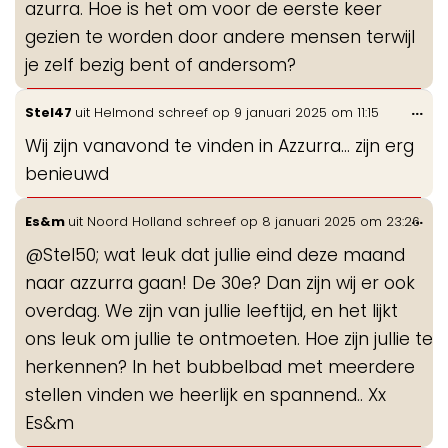
azurra. Hoe is het om voor de eerste keer
gezien te worden door andere mensen terwijl
je zelf bezig bent of andersom?
Wis
...
Stel47
uit
Helmond
schreef op
9 januari 2025
om
11:15
de
Wij zijn vanavond te vinden in Azzurra... zijn erg
me
benieuwd
Wis
...
Es&m
uit
Noord Holland
schreef op
8 januari 2025
om
23:26
de
@Stel50; wat leuk dat jullie eind deze maand
me
naar azzurra gaan! De 30e? Dan zijn wij er ook
overdag. We zijn van jullie leeftijd, en het lijkt
ons leuk om jullie te ontmoeten. Hoe zijn jullie te
herkennen? In het bubbelbad met meerdere
stellen vinden we heerlijk en spannend.. Xx
Es&m