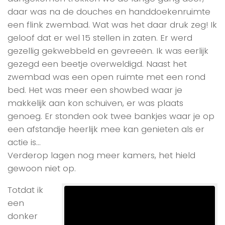
daar was na de douches en handdoekenruimte
een flink zwembad. Wat was het daar druk zeg! Ik
geloof dat er wel 15 stellen in zaten. Er werd
gezellig gekwebbeld en gevreeën. Ik was eerlijk
gezegd een beetje overweldigd. Naast het
zwembad was een open ruimte met een rond
bed. Het was meer een showbed waar je
makkelijk aan kon schuiven, er was plaats
genoeg. Er stonden ook twee bankjes waar je op
een afstandje heerlijk mee kan genieten als er
actie is…
Verderop lagen nog meer kamers, het hield
gewoon niet op.
Totdat ik
een
donker