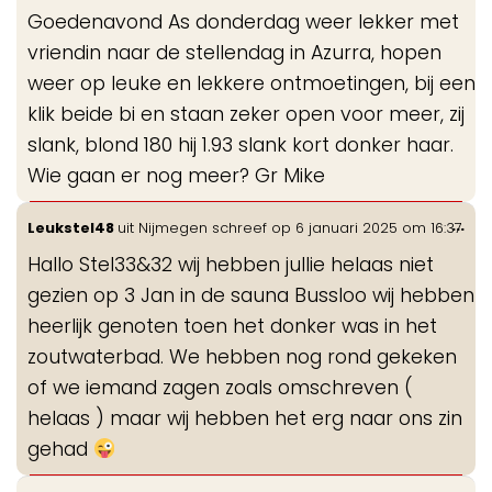
de
Goedenavond As donderdag weer lekker met
me
vriendin naar de stellendag in Azurra, hopen
weer op leuke en lekkere ontmoetingen, bij een
klik beide bi en staan zeker open voor meer, zij
slank, blond 180 hij 1.93 slank kort donker haar.
Wie gaan er nog meer? Gr Mike
Wis
...
Leukstel48
uit
Nijmegen
schreef op
6 januari 2025
om
16:37
de
Hallo Stel33&32 wij hebben jullie helaas niet
me
gezien op 3 Jan in de sauna Bussloo wij hebben
heerlijk genoten toen het donker was in het
zoutwaterbad. We hebben nog rond gekeken
of we iemand zagen zoals omschreven (
helaas ) maar wij hebben het erg naar ons zin
gehad