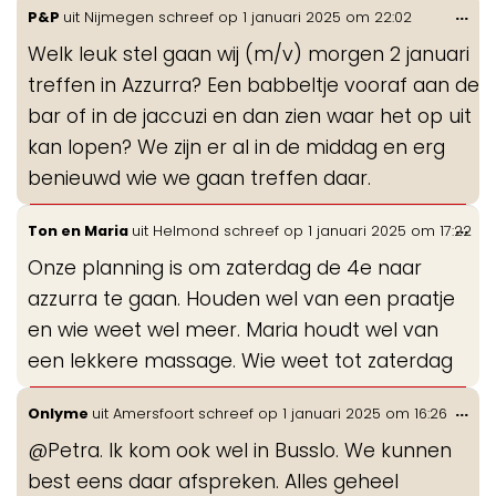
Wis
...
P&P
uit
Nijmegen
schreef op
1 januari 2025
om
22:02
de
Welk leuk stel gaan wij (m/v) morgen 2 januari
me
treffen in Azzurra? Een babbeltje vooraf aan de
bar of in de jaccuzi en dan zien waar het op uit
kan lopen? We zijn er al in de middag en erg
benieuwd wie we gaan treffen daar.
Wis
...
Ton en Maria
uit
Helmond
schreef op
1 januari 2025
om
17:22
de
Onze planning is om zaterdag de 4e naar
me
azzurra te gaan. Houden wel van een praatje
en wie weet wel meer. Maria houdt wel van
een lekkere massage. Wie weet tot zaterdag
Wis
...
Onlyme
uit
Amersfoort
schreef op
1 januari 2025
om
16:26
de
@Petra. Ik kom ook wel in Busslo. We kunnen
me
best eens daar afspreken. Alles geheel