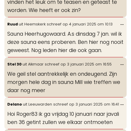
vinden het leuk om te teasen en geteast te
worden. Wie heeft er ook zin?
Wis
...
Ruud
uit
Heemskerk
schreef op
4 januari 2025
om
10:13
de
Sauna Heerhugowaard. A.s dinsdag 7 jan. wil ik
me
deze sauna eens proberen. Ben hier nog nooit
geweest. Nog leden hier die ook gaan.
Wis
...
Stel 30
uit
Alkmaar
schreef op
3 januari 2025
om
16:55
de
We geil stel aantrekkelijk en ondeugend. Zijn
me
morgen hele dag in sauna Mill wie treffen we
daar nog meer
Wis
...
Delano
uit
Leeuwarden
schreef op
3 januari 2025
om
16:41
de
Hoi Roger83 ik ga vrijdag 10 januari naar javali
me
ben 36 getint zullen we elkaar ontmoeten