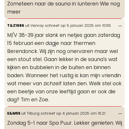
Zometeen naar de sauna in lunteren Wie nog
me
meer
Wis
...
T&Z1986
uit
Venray
schreef op
5 januari 2025
om
10:55
de
M/V 38-39 jaar slank en netjes gaan zaterdag
me
15 februari een dagje naar thermen
Berendonck. Wij zijn nog onervaren maar wel
een stout stel. Gaan lekker in de sauna’s wat
kijken en bubbelen in de buiten en binnen
baden. Wanneer het rustig is kan mijn vriendin
wat meer van zichzelf laten zien. Welk stel ook
een beetje van onze leeftijd gaan er ook die
dag? Tim en Zoe.
Wis
...
E&M55
uit
Tilburg
schreef op
4 januari 2025
om
15:21
de
Zondag 5-1 naar Spa Puur. Lekker genieten. Wij
me