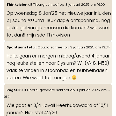
Wis
...
Thinkvision
uit
Tilburg
schreef op
3 januari 2025
om
16:00
de
Op woensdag 8 Jan’25 het nieuwe jaar inluiden
me
bij sauna Azzurra.. leuk dagje ontspanning.. nog
leuke geilzinnige mensen die komen? wie weet
tot dan!! mijn sdc Thinkvision
Wis
...
Spontaanstel
uit
Gouda
schreef op
3 januari 2025
om
13:34
de
Hallo, gaan er morgen middag/avond 4 januari
me
nog leuke stellen naar Elysium? Wij (V48, M50)
vaak te vinden in stoombad en bubbelbaden
buiten. Wie weet tot morgen
Wis
...
Roger83
uit
Heerhugowaard
schreef op
3 januari 2025
om
de
01:21
me
Wie gaat er 3/4 Javali Heerhugowaard of 10/11
januari? Hier stel 42/36