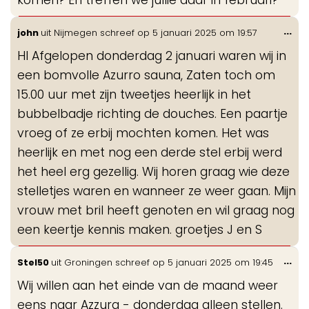
komen? En treffen we jullie daar in februari?
Wis
...
john
uit
Nijmegen
schreef op
5 januari 2025
om
19:57
de
HI Afgelopen donderdag 2 januari waren wij in
me
een bomvolle Azurro sauna, Zaten toch om
15.00 uur met zijn tweetjes heerlijk in het
bubbelbadje richting de douches. Een paartje
vroeg of ze erbij mochten komen. Het was
heerlijk en met nog een derde stel erbij werd
het heel erg gezellig. Wij horen graag wie deze
stelletjes waren en wanneer ze weer gaan. Mijn
vrouw met bril heeft genoten en wil graag nog
een keertje kennis maken. groetjes J en S
Wis
...
Stel50
uit
Groningen
schreef op
5 januari 2025
om
19:45
de
Wij willen aan het einde van de maand weer
me
eens naar Azzura - donderdag alleen stellen.