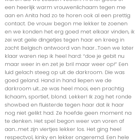
een heerlijk warm vrouwenlichaam tegen me
aan en Anita had zo te horen ook al een prettig
contact. De vrouw begon me lekker te zoenen
en we konden het erg goed met elkaar vinden, ik
zei wat geile dingetjes tegen haar en kreeg in
zacht Belgisch antwoord van haar…Toen we later
klaar waren riep ik heel hard: “doe je gebit nu
maar weer in en zet je bril maar weer op!” Een
luid gelach steeg op uit de darkroom. Die was
goed geland. Hand in hand liepen we de
darkroom uit…ze was heel mooi, een prachtig
lichaam, sportief, blond. Lekker! Ik zag het ronde
showbed en fluisterde tegen haar dat ik haar
nog niet gelikt had. Ze hoefde geen moment na
te denken. Het spel begon weer van voren af
aan…met zijn viertjes lekker los. Het ging heel
respectvol, kinky en lekker ongeremd. Een hele