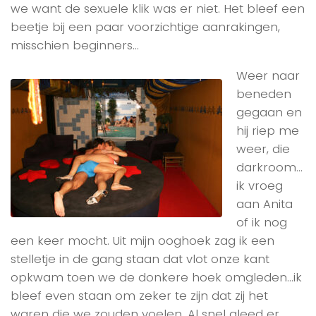
we want de sexuele klik was er niet. Het bleef een
beetje bij een paar voorzichtige aanrakingen,
misschien beginners…
Weer naar
beneden
gegaan en
hij riep me
weer, die
darkroom…
ik vroeg
aan Anita
of ik nog
een keer mocht. Uit mijn ooghoek zag ik een
stelletje in de gang staan dat vlot onze kant
opkwam toen we de donkere hoek omgleden…ik
bleef even staan om zeker te zijn dat zij het
waren die we zouden voelen. Al snel gleed er