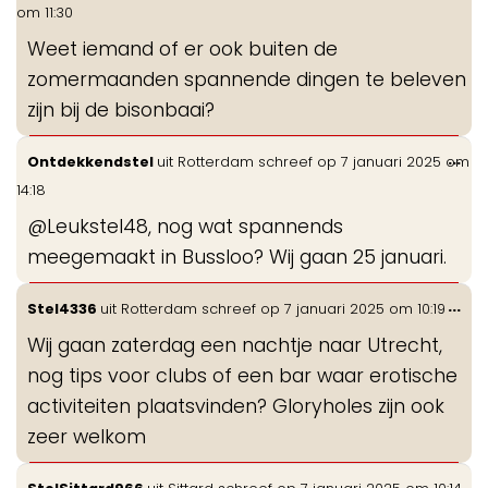
de
om
11:30
me
Weet iemand of er ook buiten de
zomermaanden spannende dingen te beleven
zijn bij de bisonbaai?
Wis
...
Ontdekkendstel
uit
Rotterdam
schreef op
7 januari 2025
om
de
14:18
me
@Leukstel48, nog wat spannends
meegemaakt in Bussloo? Wij gaan 25 januari.
Wis
...
Stel4336
uit
Rotterdam
schreef op
7 januari 2025
om
10:19
de
Wij gaan zaterdag een nachtje naar Utrecht,
me
nog tips voor clubs of een bar waar erotische
activiteiten plaatsvinden? Gloryholes zijn ook
zeer welkom
Wis
...