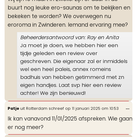
me
buurt nog leuke ero-saunas om te bekijken en
bekeken te worden? We overwegen nu
eroroma in Zwinderen. Iemand ervaring mee?
Beheerdersantwoord van: Ray en Anita
Ja moet je doen, we hebben hier een
tijdje geleden een review over
geschreven. Die eigenaar zal er inmiddels
wel een heel paleis, annex romeins
badhuis van hebben getimmerd met zn
eigen handjes. Laat svp hier een review
achter! We zijn benieuwd!
Wis
...
Patje
uit
Rotterdam
schreef op
11 januari 2025
om
10:53
de
Ik kan vanavond 11/01/2025 afspreken. Wie gaan
me
er nog meer?