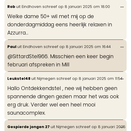
Wis
...
Rob
uit
Eindhoven
schreef op
8 januari 2025
om
18:00
de
Welke dame 50+ wil met mij op de
me
donderdagmiddag eens heerlijk relaxen in
Azzurra...
Wis
...
Paul
uit
Eindhoven
schreef op
8 januari 2025
om
16:44
de
@SittardStel966. Misschien een keer begin
me
februari afspreken in Mill
Wis
...
Leukstel48
uit
Nijmegen
schreef op
8 januari 2025
om
11:54
de
Hallo Ontdekkendstel , nee wij hebben geen
me
spannende dingen gezien maar het was ook
erg druk. Verder wel een heel mooi
saunacomplex.
Wis
...
Gespierde jongen 27
uit
Nijmegen
schreef op
8 januari 2025