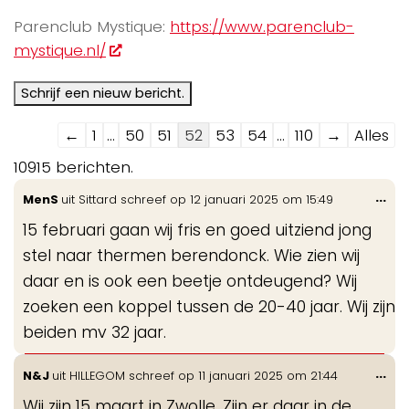
Parenclub Mystique:
https://www.parenclub-
mystique.nl/
Navigatie
←
1
...
50
51
52
53
54
...
110
→
Alles
door
10915 berichten.
de
Wis
...
MenS
uit
Sittard
schreef op
12 januari 2025
om
15:49
gastenboek-
de
lijst
15 februari gaan wij fris en goed uitziend jong
me
stel naar thermen berendonck. Wie zien wij
daar en is ook een beetje ontdeugend? Wij
zoeken een koppel tussen de 20-40 jaar. Wij zijn
beiden mv 32 jaar.
Wis
...
N&J
uit
HILLEGOM
schreef op
11 januari 2025
om
21:44
de
Wij zijn 15 maart in Zwolle. Zijn er daar in de