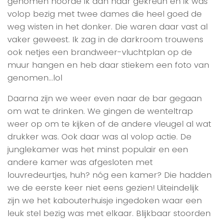
genomen hoorde ik aan haar gekreun en ik was
volop bezig met twee dames die heel goed de
weg wisten in het donker. Die waren daar vast al
vaker geweest. Ik zag in de darkroom trouwens
ook netjes een brandweer-vluchtplan op de
muur hangen en heb daar stiekem een foto van
genomen…lol
Daarna zijn we weer even naar de bar gegaan
om wat te drinken. We gingen de wenteltrap
weer op om te kijken of de andere vleugel al wat
drukker was. Ook daar was al volop actie. De
junglekamer was het minst populair en een
andere kamer was afgesloten met
louvredeurtjes, huh? nóg een kamer? Die hadden
we de eerste keer niet eens gezien! Uiteindelijk
zijn we het kabouterhuisje ingedoken waar een
leuk stel bezig was met elkaar. Blijkbaar stoorden