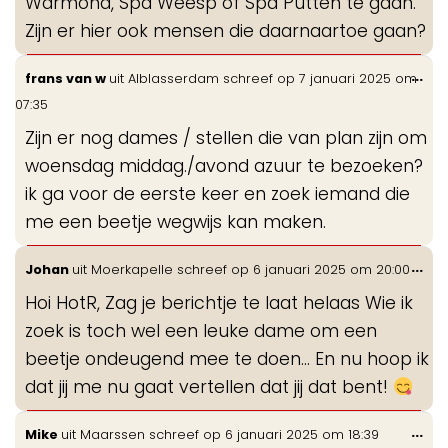
Warmond, Spa Weesp of Spa Putten te gaan.
Zijn er hier ook mensen die daarnaartoe gaan?
Wis
...
frans van w
uit
Alblasserdam
schreef op
7 januari 2025
om
de
07:35
me
Zijn er nog dames / stellen die van plan zijn om
woensdag middag./avond azuur te bezoeken?
ik ga voor de eerste keer en zoek iemand die
me een beetje wegwijs kan maken.
Wis
...
Johan
uit
Moerkapelle
schreef op
6 januari 2025
om
20:00
de
Hoi HotR, Zag je berichtje te laat helaas Wie ik
me
zoek is toch wel een leuke dame om een
beetje ondeugend mee te doen... En nu hoop ik
dat jij me nu gaat vertellen dat jij dat bent!
Wis
...
Mike
uit
Maarssen
schreef op
6 januari 2025
om
18:39