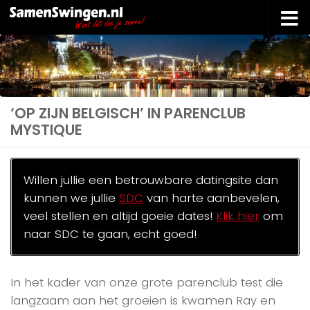
Doorgaan naar inhoud
‘OP ZIJN BELGISCH’ IN PARENCLUB
MYSTIQUE
Willen jullie een betrouwbare datingsite dan
kunnen we jullie
SDC
van harte aanbevelen,
veel stellen en altijd goeie dates!
Klik hier
om
naar SDC te gaan, echt goed!
In het kader van onze grote parenclub test die
langzaam aan het groeien is kwamen Ray en