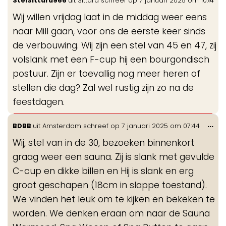
StelSittard966
uit
Sittard
schreef op
7 januari 2025
om
10:14
de
Wij willen vrijdag laat in de middag weer eens
me
naar Mill gaan, voor ons de eerste keer sinds
de verbouwing. Wij zijn een stel van 45 en 47, zij
volslank met een F-cup hij een bourgondisch
postuur. Zijn er toevallig nog meer heren of
stellen die dag? Zal wel rustig zijn zo na de
feestdagen.
Wis
...
BDBB
uit
Amsterdam
schreef op
7 januari 2025
om
07:44
de
Wij, stel van in de 30, bezoeken binnenkort
me
graag weer een sauna. Zij is slank met gevulde
C-cup en dikke billen en Hij is slank en erg
groot geschapen (18cm in slappe toestand).
We vinden het leuk om te kijken en bekeken te
worden. We denken eraan om naar de Sauna