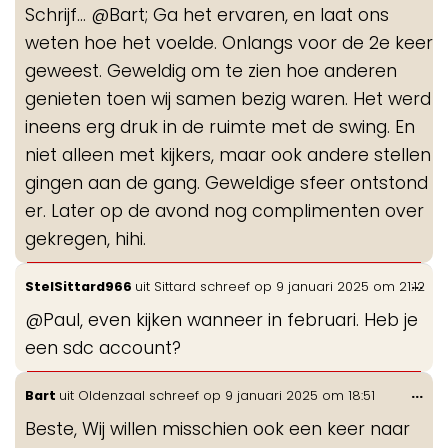
Schrijf... @Bart; Ga het ervaren, en laat ons
weten hoe het voelde. Onlangs voor de 2e keer
geweest. Geweldig om te zien hoe anderen
genieten toen wij samen bezig waren. Het werd
ineens erg druk in de ruimte met de swing. En
niet alleen met kijkers, maar ook andere stellen
gingen aan de gang. Geweldige sfeer ontstond
er. Later op de avond nog complimenten over
gekregen, hihi.
Wis
...
StelSittard966
uit
Sittard
schreef op
9 januari 2025
om
21:12
de
@Paul, even kijken wanneer in februari. Heb je
me
een sdc account?
Wis
...
Bart
uit
Oldenzaal
schreef op
9 januari 2025
om
18:51
de
Beste, Wij willen misschien ook een keer naar
me