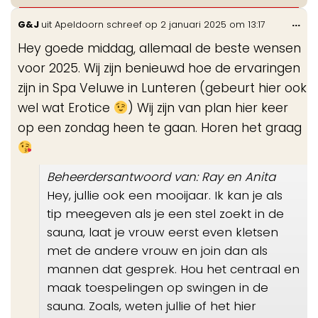
Wis
...
G&J
uit
Apeldoorn
schreef op
2 januari 2025
om
13:17
de
Hey goede middag, allemaal de beste wensen
me
voor 2025. Wij zijn benieuwd hoe de ervaringen
zijn in Spa Veluwe in Lunteren (gebeurt hier ook
wel wat Erotice
) Wij zijn van plan hier keer
op een zondag heen te gaan. Horen het graag
Beheerdersantwoord van: Ray en Anita
Hey, jullie ook een mooijaar. Ik kan je als
tip meegeven als je een stel zoekt in de
sauna, laat je vrouw eerst even kletsen
met de andere vrouw en join dan als
mannen dat gesprek. Hou het centraal en
maak toespelingen op swingen in de
sauna. Zoals, weten jullie of het hier