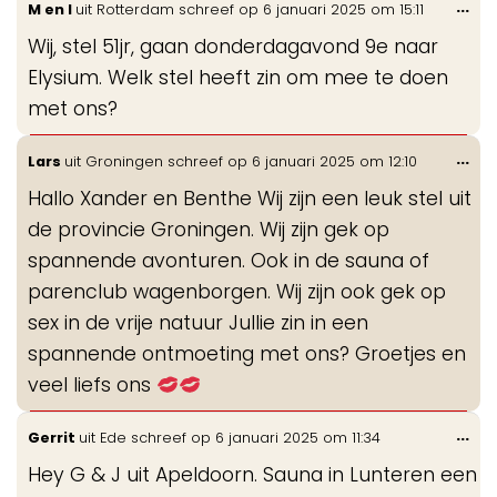
Wis
...
M en I
uit
Rotterdam
schreef op
6 januari 2025
om
15:11
de
Wij, stel 51jr, gaan donderdagavond 9e naar
me
Elysium. Welk stel heeft zin om mee te doen
met ons?
Wis
...
Lars
uit
Groningen
schreef op
6 januari 2025
om
12:10
de
Hallo Xander en Benthe Wij zijn een leuk stel uit
me
de provincie Groningen. Wij zijn gek op
spannende avonturen. Ook in de sauna of
parenclub wagenborgen. Wij zijn ook gek op
sex in de vrije natuur Jullie zin in een
spannende ontmoeting met ons? Groetjes en
veel liefs ons
Wis
...
Gerrit
uit
Ede
schreef op
6 januari 2025
om
11:34
de
Hey G & J uit Apeldoorn. Sauna in Lunteren een
me