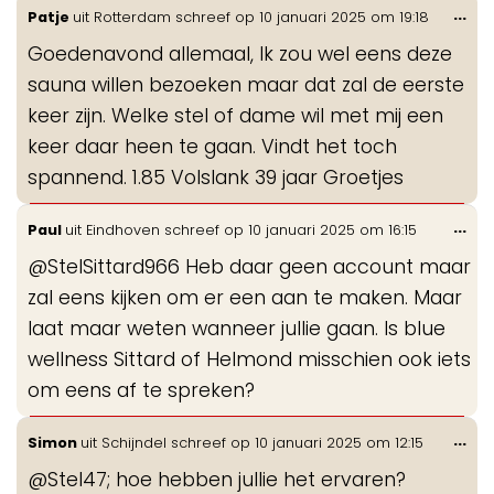
Wis
...
Patje
uit
Rotterdam
schreef op
10 januari 2025
om
19:18
de
Goedenavond allemaal, Ik zou wel eens deze
me
sauna willen bezoeken maar dat zal de eerste
keer zijn. Welke stel of dame wil met mij een
keer daar heen te gaan. Vindt het toch
spannend. 1.85 Volslank 39 jaar Groetjes
Wis
...
Paul
uit
Eindhoven
schreef op
10 januari 2025
om
16:15
de
@StelSittard966 Heb daar geen account maar
me
zal eens kijken om er een aan te maken. Maar
laat maar weten wanneer jullie gaan. Is blue
wellness Sittard of Helmond misschien ook iets
om eens af te spreken?
Wis
...
Simon
uit
Schijndel
schreef op
10 januari 2025
om
12:15
de
@Stel47; hoe hebben jullie het ervaren?
me