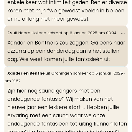
enkele keer wat intimiteit gezien. Ben er diverse
keren met mijn fwb geweest voelen in bb ben
er nu al lang niet meer geweest.
Wis
...
Es
uit
Noord Holland
schreef op
6 januari 2025
om
08:04
de
Xander en Benthe is zou zeggen. Ga eens naar
me
azzurra op een donderdag dan is het stellen
dag. Wie weet komen jullie fantasieën uit
Wis
...
Xander en Benthe
uit
Groningen
schreef op
5 januari 2025
de
om
19:57
me
Zijn hier nog sauna gangers met een
ondeugende fantasie? Wij maken van het
nieuwe jaar een lekkere start….. Hebben jullie
ervaring met een sauna waar we onze
ondeugende fantasieën tot uiting kunnen laten