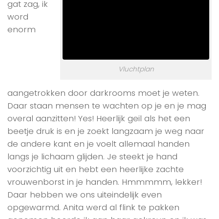
gat zag, ik
word
enorm
Vluchtplan
aangetrokken door darkrooms moet je weten.
Daar staan mensen te wachten op je en je mag
overal aanzitten! Yes! Heerlijk geil als het een
beetje druk is en je zoekt langzaam je weg naar
de andere kant en je voelt allemaal handen
langs je lichaam glijden. Je steekt je hand
voorzichtig uit en hebt een heerlijke zachte
vrouwenborst in je handen. Hmmmmm, lekker!
Daar hebben we ons uiteindelijk even
opgewarmd. Anita werd al flink te pakken