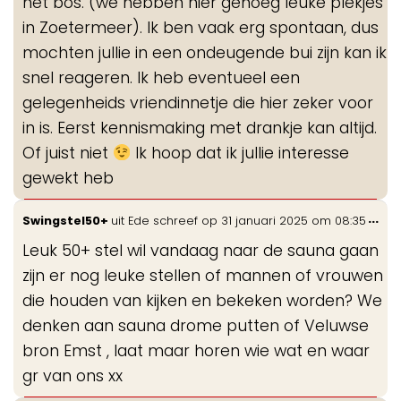
het bos. (we hebben hier genoeg leuke plekjes
in Zoetermeer). Ik ben vaak erg spontaan, dus
mochten jullie in een ondeugende bui zijn kan ik
snel reageren. Ik heb eventueel een
gelegenheids vriendinnetje die hier zeker voor
in is. Eerst kennismaking met drankje kan altijd.
Of juist niet
Ik hoop dat ik jullie interesse
gewekt heb
Wis
...
Swingstel50+
uit
Ede
schreef op
31 januari 2025
om
08:35
de
Leuk 50+ stel wil vandaag naar de sauna gaan
me
zijn er nog leuke stellen of mannen of vrouwen
die houden van kijken en bekeken worden? We
denken aan sauna drome putten of Veluwse
bron Emst , laat maar horen wie wat en waar
gr van ons xx