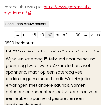
Parenclub Mystique:
https://www.parenclub-
mystique.nl/
Navigatie
←
1
...
48
49
50
51
52
...
109
→
Alles
door
10890 berichten.
de
Wis
...
L. & C 36+
uit
Den Bosch
schreef op
2 februari 2025
om
16:10
gastenboek-
de
lijst
Wij willen zaterdag 15 februari naar de sauna
me
gaan, nog twijfel welke. Azzura lijkt ons wel
spannend, maar op een zaterdag veel
opdringerige mannen lees ik. Wat zijn jullie
ervaringen met andere sauna’s. Samen
ontspannen maar staan ook zeker open voor
een leuk en spannend gesprek en een