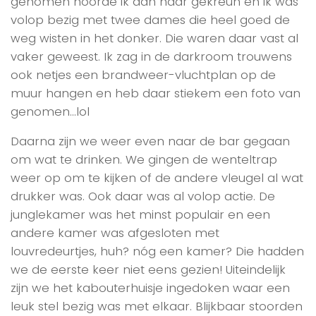
genomen hoorde ik aan haar gekreun en ik was
volop bezig met twee dames die heel goed de
weg wisten in het donker. Die waren daar vast al
vaker geweest. Ik zag in de darkroom trouwens
ook netjes een brandweer-vluchtplan op de
muur hangen en heb daar stiekem een foto van
genomen…lol
Daarna zijn we weer even naar de bar gegaan
om wat te drinken. We gingen de wenteltrap
weer op om te kijken of de andere vleugel al wat
drukker was. Ook daar was al volop actie. De
junglekamer was het minst populair en een
andere kamer was afgesloten met
louvredeurtjes, huh? nóg een kamer? Die hadden
we de eerste keer niet eens gezien! Uiteindelijk
zijn we het kabouterhuisje ingedoken waar een
leuk stel bezig was met elkaar. Blijkbaar stoorden