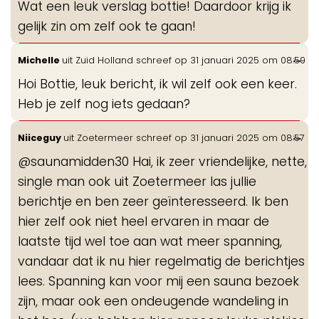
Wat een leuk verslag bottie! Daardoor krijg ik
me
gelijk zin om zelf ook te gaan!
Wis
...
Michelle
uit
Zuid Holland
schreef op
31 januari 2025
om
08:59
de
Hoi Bottie, leuk bericht, ik wil zelf ook een keer.
me
Heb je zelf nog iets gedaan?
Wis
...
Niiceguy
uit
Zoetermeer
schreef op
31 januari 2025
om
08:57
de
@saunamidden30 Hai, ik zeer vriendelijke, nette,
me
single man ook uit Zoetermeer las jullie
berichtje en ben zeer geïnteresseerd. Ik ben
hier zelf ook niet heel ervaren in maar de
laatste tijd wel toe aan wat meer spanning,
vandaar dat ik nu hier regelmatig de berichtjes
lees. Spanning kan voor mij een sauna bezoek
zijn, maar ook een ondeugende wandeling in