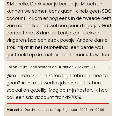
&Michelle, Dank voor je berichtje. Misschien
me
kunnen we samen eens gaan. Ik heb geen SDC
account. Ik kom er nog eens in de tweede helft
van maart. Ik deed wel een paar dingetjes. Had
contact met 3 dames. Eentje kon ik lekker
vingeren, had een strak poesje. Andere dame
trok mij af in het bubbelbad, een derde wat
gestreeld op de matras. Laat maar iets weten.
Wis
...
Frank
uit
Ijmuiden
schreef op
31 januari 2025
om
09:13
de
@michelle. Zin om zaterdag 1 februari mee te
me
gaan? Alles met wederzijds respect. Ik ben
sociaal en gezellig. Mag op mijn kosten. Ik heb
ook een sdc account frank197069.
Wis
...
Marcel
uit
Dordrecht
schreef op
31 januari 2025
om
09:09
de