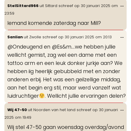
Wis
...
StelSittard966
uit
Sittard
schreef op
30 januari 2025
om
de
23:59
me
Iemand komende zaterdag naar Mill?
Wis
...
Sanlian
uit
Zwolle
schreef op
30 januari 2025
om
20:13
de
@Ondeugend en @Es&m....we hebben jullie
me
wellicht gemist, zag wel een dame met een
tattoo arm en een leuk donker jurkje aan? We
hebben iig heerlijk gebubbeld met en zonder
anderen erbij. Het was een geilzellige middag,
aan het begin erg stil, maar werd vanzelf wat
luidruchtiger
. Wellicht jullie ervaringen delen?
Wis
...
Wij 47-50
uit
Noorden van het land
schreef op
30 januari
de
2025
om
19:49
me
Wij stel 47-50 gaan woensdag overdag/avond