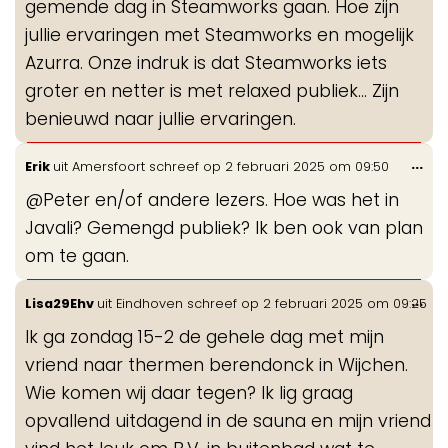
gemende dag in Steamworks gaan. Hoe zijn
jullie ervaringen met Steamworks en mogelijk
Azurra. Onze indruk is dat Steamworks iets
groter en netter is met relaxed publiek… Zijn
benieuwd naar jullie ervaringen.
Wis
...
Erik
uit
Amersfoort
schreef op
2 februari 2025
om
09:50
de
@Peter en/of andere lezers. Hoe was het in
me
Javali? Gemengd publiek? Ik ben ook van plan
om te gaan.
Wis
...
Lisa29Ehv
uit
Eindhoven
schreef op
2 februari 2025
om
09:25
de
Ik ga zondag 15-2 de gehele dag met mijn
me
vriend naar thermen berendonck in Wijchen.
Wie komen wij daar tegen? Ik lig graag
opvallend uitdagend in de sauna en mijn vriend