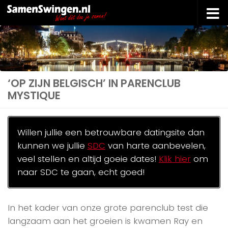
Doorgaan naar inhoud
‘OP ZIJN BELGISCH’ IN PARENCLUB
MYSTIQUE
Willen jullie een betrouwbare datingsite dan
kunnen we jullie
SDC
van harte aanbevelen,
veel stellen en altijd goeie dates!
Klik hier
om
naar SDC te gaan, echt goed!
In het kader van onze grote parenclub test die
langzaam aan het groeien is kwamen Ray en