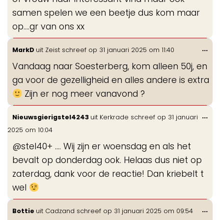
samen spelen we een beetje dus kom maar
op....gr van ons xx
Wis
...
MarkD
uit
Zeist
schreef op
31 januari 2025
om
11:40
de
Vandaag naar Soesterberg, kom alleen 50j, en
me
ga voor de gezelligheid en alles andere is extra
Zijn er nog meer vanavond ?
Wis
...
Nieuwsgierigstel4243
uit
Kerkrade
schreef op
31 januari
de
2025
om
10:04
me
@stel40+ …. Wij zijn er woensdag en als het
bevalt op donderdag ook. Helaas dus niet op
zaterdag, dank voor de reactie! Dan kriebelt t
wel
Wis
...
Bottie
uit
Cadzand
schreef op
31 januari 2025
om
09:54
de