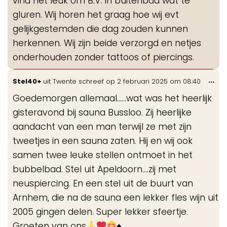
vind het leuk om B.V. in buitenbad wat te
gluren. Wij horen het graag hoe wij evt
gelijkgestemden die dag zouden kunnen
herkennen. Wij zijn beide verzorgd en netjes
onderhouden zonder tattoos of piercings.
Wis
...
Stel40+
uit
Twente
schreef op
2 februari 2025
om
08:40
de
Goedemorgen allemaal......wat was het heerlijk
me
gisteravond bij sauna Bussloo. Zij heerlijke
aandacht van een man terwijl ze met zijn
tweetjes in een sauna zaten. Hij en wij ook
samen twee leuke stellen ontmoet in het
bubbelbad. Stel uit Apeldoorn....zij met
neuspiercing. En een stel uit de buurt van
Arnhem, die na de sauna een lekker fles wijn uit
2005 gingen delen. Super lekker sfeertje.
Groeten van ons
♠️