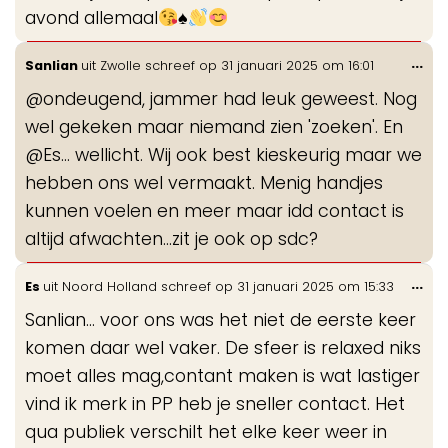
avond allemaal
♠️
Wis
...
Sanlian
uit
Zwolle
schreef op
31 januari 2025
om
16:01
de
@ondeugend, jammer had leuk geweest. Nog
me
wel gekeken maar niemand zien 'zoeken'. En
@Es... wellicht. Wij ook best kieskeurig maar we
hebben ons wel vermaakt. Menig handjes
kunnen voelen en meer maar idd contact is
altijd afwachten...zit je ook op sdc?
Wis
...
Es
uit
Noord Holland
schreef op
31 januari 2025
om
15:33
de
Sanlian… voor ons was het niet de eerste keer
me
komen daar wel vaker. De sfeer is relaxed niks
moet alles mag,contant maken is wat lastiger
vind ik merk in PP heb je sneller contact. Het
qua publiek verschilt het elke keer weer in