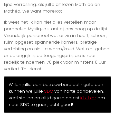
fijne verrassing…als jullie dit lezen Mathilda en
Mathéo. We want more!xxx
Ik weet het, ik kan niet alles vertellen maar
parenclub Mystique staat bij ons hoog op de lijst.
Vriendelijk personeel wat er zin in heeft, schoon,
ruim opgezet, spannende kamers, prettige
verlichting en niet te warm/koud. Wat niet geheel
onbelangrijk is, de toegangsprijs, die is zeer
redelijk te noemen. 70 piek voor minstens 8 uur
vertier! Tot ziens!
Willen jullie een betrouwbare datingsite dan
kunnen we jullie
SDC
van harte aanbevelen,
veel stellen en altijd goeie dates!
Klik hier
om
naar SDC te gaan, echt goed!