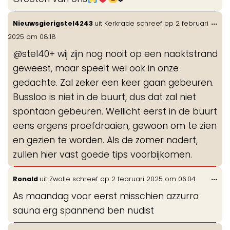
Wis
...
Nieuwsgierigstel4243
uit
Kerkrade
schreef op
2 februari
de
2025
om
08:18
me
@stel40+ wij zijn nog nooit op een naaktstrand
geweest, maar speelt wel ook in onze
gedachte. Zal zeker een keer gaan gebeuren.
Bussloo is niet in de buurt, dus dat zal niet
spontaan gebeuren. Wellicht eerst in de buurt
eens ergens proefdraaien, gewoon om te zien
en gezien te worden. Als de zomer nadert,
zullen hier vast goede tips voorbijkomen.
Wis
...
Ronald
uit
Zwolle
schreef op
2 februari 2025
om
06:04
de
As maandag voor eerst misschien azzurra
me
sauna erg spannend ben nudist