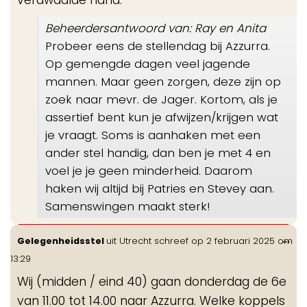
verdwaalde hand.
Beheerdersantwoord van: Ray en Anita
Probeer eens de stellendag bij Azzurra.
Op gemengde dagen veel jagende
mannen. Maar geen zorgen, deze zijn op
zoek naar mevr. de Jager. Kortom, als je
assertief bent kun je afwijzen/krijgen wat
je vraagt. Soms is aanhaken met een
ander stel handig, dan ben je met 4 en
voel je je geen minderheid. Daarom
haken wij altijd bij Patries en Stevey aan.
Samenswingen maakt sterk!
Wis
...
Gelegenheidsstel
uit
Utrecht
schreef op
2 februari 2025
om
de
13:29
me
Wij (midden / eind 40) gaan donderdag de 6e
van 11.00 tot 14.00 naar Azzurra. Welke koppels