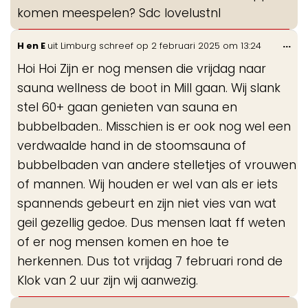
komen meespelen? Sdc lovelustnl
Wis
...
H en E
uit
Limburg
schreef op
2 februari 2025
om
13:24
de
Hoi Hoi Zijn er nog mensen die vrijdag naar
me
sauna wellness de boot in Mill gaan. Wij slank
stel 60+ gaan genieten van sauna en
bubbelbaden.. Misschien is er ook nog wel een
verdwaalde hand in de stoomsauna of
bubbelbaden van andere stelletjes of vrouwen
of mannen. Wij houden er wel van als er iets
spannends gebeurt en zijn niet vies van wat
geil gezellig gedoe. Dus mensen laat ff weten
of er nog mensen komen en hoe te
herkennen. Dus tot vrijdag 7 februari rond de
Klok van 2 uur zijn wij aanwezig.