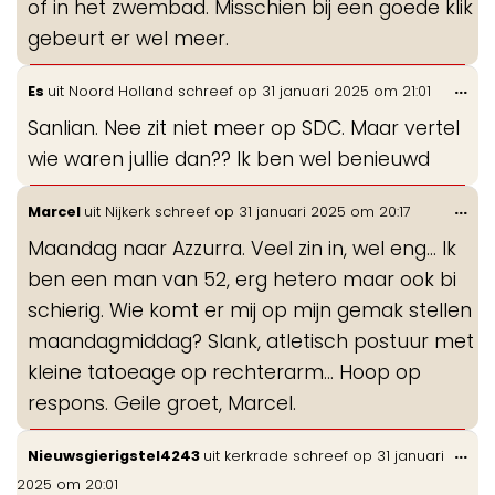
of in het zwembad. Misschien bij een goede klik
gebeurt er wel meer.
Wis
...
Es
uit
Noord Holland
schreef op
31 januari 2025
om
21:01
de
Sanlian. Nee zit niet meer op SDC. Maar vertel
me
wie waren jullie dan?? Ik ben wel benieuwd
Wis
...
Marcel
uit
Nijkerk
schreef op
31 januari 2025
om
20:17
de
Maandag naar Azzurra. Veel zin in, wel eng… Ik
me
ben een man van 52, erg hetero maar ook bi
schierig. Wie komt er mij op mijn gemak stellen
maandagmiddag? Slank, atletisch postuur met
kleine tatoeage op rechterarm… Hoop op
respons. Geile groet, Marcel.
Wis
...
Nieuwsgierigstel4243
uit
kerkrade
schreef op
31 januari
de
2025
om
20:01