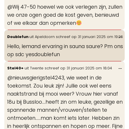
me
@Wij 47-50 hoewel we ook verlegen zijn, zullen
we onze ogen goed de kost geven, benieuwd
of we elkaar dan opmerken
Wis
...
Doublefun
uit
Apeldoorn
schreef op
31 januari 2025
om
19:26
de
Hello, Iemand ervaring in sauna saure? Pm ons
me
op sdc yesdoublefun
Wis
...
Stel40+
uit
Twente
schreef op
31 januari 2025
om
18:04
de
@nieuwsgierigstel4243, wie weet in de
me
toekomst. Zou leuk zijn! Jullie ook wel eens
naaktstrand bij mooi weer? Vrouw hier vanaf
18u bij Bussloo....heeft zin om leuke, gezellige en
spannende mannen/vrouwen/stellen te
ontmoeten......man komt iets later. Hebben zin
in heerlijk ontspannen en hopen op meer. Fijne