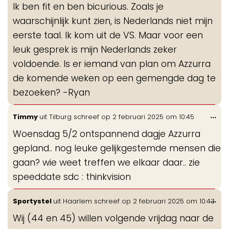
Ik ben fit en ben bicurious. Zoals je
waarschijnlijk kunt zien, is Nederlands niet mijn
eerste taal. Ik kom uit de VS. Maar voor een
leuk gesprek is mijn Nederlands zeker
voldoende. Is er iemand van plan om Azzurra
de komende weken op een gemengde dag te
bezoeken? -Ryan
Wis
...
Timmy
uit
Tilburg
schreef op
2 februari 2025
om
10:45
de
Woensdag 5/2 ontspannend dagje Azzurra
me
gepland.. nog leuke gelijkgestemde mensen die
gaan? wie weet treffen we elkaar daar.. zie
speeddate sdc : thinkvision
Wis
...
Sportystel
uit
Haarlem
schreef op
2 februari 2025
om
10:43
de
Wij (44 en 45) willen volgende vrijdag naar de
me