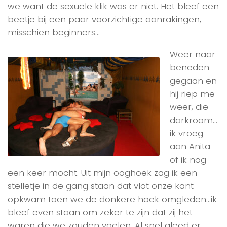
we want de sexuele klik was er niet. Het bleef een
beetje bij een paar voorzichtige aanrakingen,
misschien beginners…
Weer naar
beneden
gegaan en
hij riep me
weer, die
darkroom…
ik vroeg
aan Anita
of ik nog
een keer mocht. Uit mijn ooghoek zag ik een
stelletje in de gang staan dat vlot onze kant
opkwam toen we de donkere hoek omgleden…ik
bleef even staan om zeker te zijn dat zij het
waren die we zouden voelen. Al snel gleed er