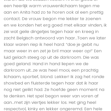
een heerlijk warm vrouwenlichaam tegen me
aan en Anita had zo te horen ook al een prettig
contact. De vrouw begon me lekker te zoenen
en we konden het erg goed met elkaar vinden, ik
zei wat geile dingetjes tegen haar en kreeg in
zacht Belgisch antwoord van haar…Toen we later
klaar waren riep ik heel hard: “doe je gebit nu
maar weer in en zet je bril maar weer op!” Een
luid gelach steeg op uit de darkroom. Die was
goed geland. Hand in hand liepen we de
darkroom uit…ze was heel mooi, een prachtig
lichaam, sportief, blond. Lekker! Ik zag het ronde
showbed en fluisterde tegen haar dat ik haar
nog niet gelikt had. Ze hoefde geen moment na
te denken. Het spel begon weer van voren af
aan…met zijn viertjes lekker los. Het ging heel
respectvol, kinky en lekker ongeremd. Een hele