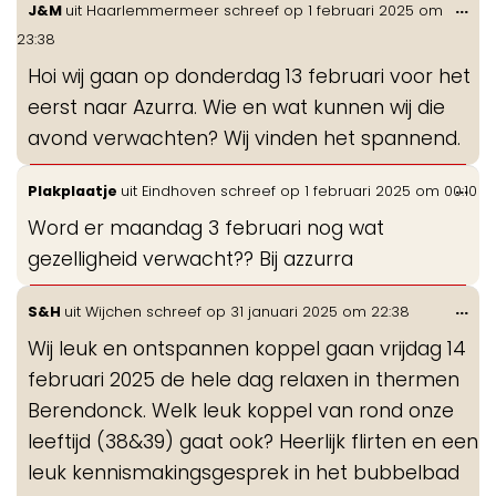
Wis
...
J&M
uit
Haarlemmermeer
schreef op
1 februari 2025
om
de
23:38
me
Hoi wij gaan op donderdag 13 februari voor het
eerst naar Azurra. Wie en wat kunnen wij die
avond verwachten? Wij vinden het spannend.
Wis
...
Plakplaatje
uit
Eindhoven
schreef op
1 februari 2025
om
00:10
de
Word er maandag 3 februari nog wat
me
gezelligheid verwacht?? Bij azzurra
Wis
...
S&H
uit
Wijchen
schreef op
31 januari 2025
om
22:38
de
Wij leuk en ontspannen koppel gaan vrijdag 14
me
februari 2025 de hele dag relaxen in thermen
Berendonck. Welk leuk koppel van rond onze
leeftijd (38&39) gaat ook? Heerlijk flirten en een
leuk kennismakingsgesprek in het bubbelbad