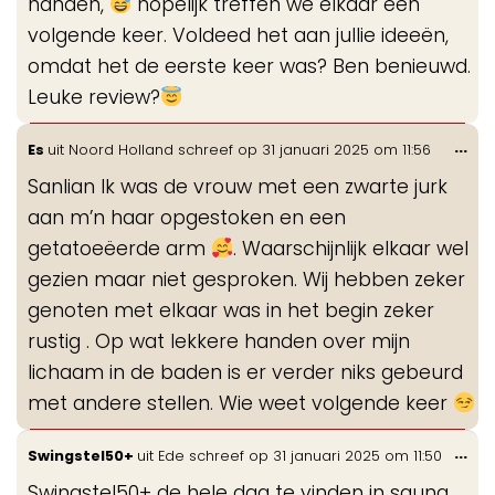
handen,
hopelijk treffen we elkaar een
volgende keer. Voldeed het aan jullie ideeën,
omdat het de eerste keer was? Ben benieuwd.
Leuke review?
Wis
...
Es
uit
Noord Holland
schreef op
31 januari 2025
om
11:56
de
Sanlian Ik was de vrouw met een zwarte jurk
me
aan m’n haar opgestoken en een
getatoeëerde arm
. Waarschijnlijk elkaar wel
gezien maar niet gesproken. Wij hebben zeker
genoten met elkaar was in het begin zeker
rustig . Op wat lekkere handen over mijn
lichaam in de baden is er verder niks gebeurd
met andere stellen. Wie weet volgende keer
Wis
...
Swingstel50+
uit
Ede
schreef op
31 januari 2025
om
11:50
de
Swingstel50+ de hele dag te vinden in sauna