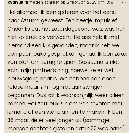
Wis
...
Ryan
uit
Nijmegen
schreef op
2 februari 2025
om
13:19
de
Hoi allemaal, ik ben gisteren voor het eerst
me
naar Azzurra geweest. Een beetje impulsief.
Ondanks dat het zaterdagavond was, was het
niet zo druk als verwacht. Helaas heb ik met
niemand een klik gevonden, maar ik heb wel
een paar leuke gesprekken gehad. Ik ben zeker
van plan om terug te gaan. Sexsauna is niet
echt mijn partner's ding, hoewel ze er wel
nieuwsgierig naar is. We hebben een open
relatie maar zijn nog niet aan swingen
begonnen. Dus zal ik waarschijnlijk weer alleen
komen. Het zou leuk zijn om van tevoren met
iemand of een stel plannen te maken. Ik ben
36 maar zie er veel jonger uit (sommige
mensen dachten gisteren dat ik 22 was haha).