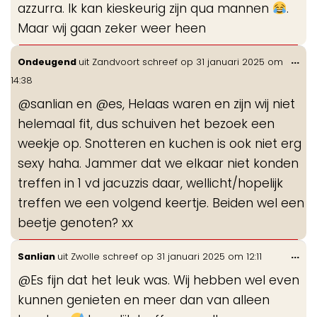
azzurra. Ik kan kieskeurig zijn qua mannen
.
Maar wij gaan zeker weer heen
Wis
...
Ondeugend
uit
Zandvoort
schreef op
31 januari 2025
om
de
14:38
me
@sanlian en @es, Helaas waren en zijn wij niet
helemaal fit, dus schuiven het bezoek een
weekje op. Snotteren en kuchen is ook niet erg
sexy haha. Jammer dat we elkaar niet konden
treffen in 1 vd jacuzzis daar, wellicht/hopelijk
treffen we een volgend keertje. Beiden wel een
beetje genoten? xx
Wis
...
Sanlian
uit
Zwolle
schreef op
31 januari 2025
om
12:11
de
@Es fijn dat het leuk was. Wij hebben wel even
me
kunnen genieten en meer dan van alleen