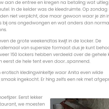
w aan de entree en kregen na betaling wat uitleg
eutel. In de kelder was de kleedruimte. Op zondag 
den niet verplicht, doe maar gewoon waar je zin in
s bij ons ongedwongen en wat anders dan norma
ons.
ven de grote weekendtas kwijt in de locker. De
n allemaal van supersize formaat dus je kunt behoor
eveer 150 lockers hebben verdeeld over de gehele k
en eerst de hele tent even door…spannend.
rotisch kledingwinkeltje waar Anita even wilde
t smaak ingekocht. Er hing zelfs een rek met afgepr
efijzer. Eerst lekker
staurant, we moesten