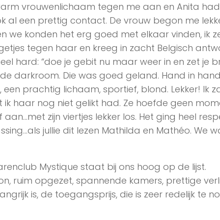
 warm vrouwenlichaam tegen me aan en Anita had
k al een prettig contact. De vrouw begon me lekk
n we konden het erg goed met elkaar vinden, ik z
ngetjes tegen haar en kreeg in zacht Belgisch ant
el hard: “doe je gebit nu maar weer in en zet je br
t de darkroom. Die was goed geland. Hand in han
een prachtig lichaam, sportief, blond. Lekker! Ik z
 ik haar nog niet gelikt had. Ze hoefde geen mom
an…met zijn viertjes lekker los. Het ging heel resp
assing…als jullie dit lezen Mathilda en Mathéo. We w
parenclub Mystique staat bij ons hoog op de lijst.
hoon, ruim opgezet, spannende kamers, prettige verl
grijk is, de toegangsprijs, die is zeer redelijk te 
!