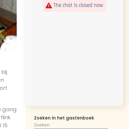
The chat is closed now
ij.
en
ort
e gang
link
Zoeken in het gastenboek
 15
Zoeken: