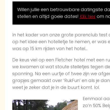
Willen jullie een betrouwbare datingsite d
stellen en altijd goeie dates!
Klik hier
om na
In het kader van onze grote parenclub test
op het idee een hotelletje te nemen, er wa
was op 15 km rijden van het hotel…
De keus viel op een Fletcher hotel met een r
we kwamen al wat stoute stelletjes tegen di
spanning. Na een uurtje of twee zijn we afge
grapjes gemaakt over ‘RukFun’ en als je d
weet je zeker dat je in de buurt komt. lol.
Eenmaal aan
zo’n 50% Be