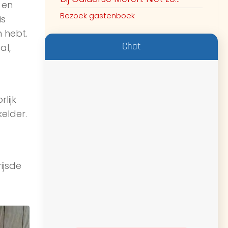
 en
Bezoek gastenboek
is
 hebt.
Chat
al,
lijk
elder.
ijsde