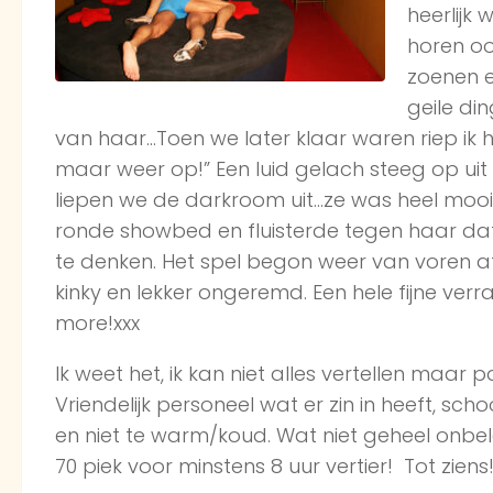
heerlijk
horen oo
zoenen e
geile di
van haar…Toen we later klaar waren riep ik he
maar weer op!” Een luid gelach steeg op ui
liepen we de darkroom uit…ze was heel mooi, 
ronde showbed en fluisterde tegen haar dat
te denken. Het spel begon weer van voren af a
kinky en lekker ongeremd. Een hele fijne verr
more!xxx
Ik weet het, ik kan niet alles vertellen maar 
Vriendelijk personeel wat er zin in heeft, sc
en niet te warm/koud. Wat niet geheel onbelan
70 piek voor minstens 8 uur vertier! Tot ziens