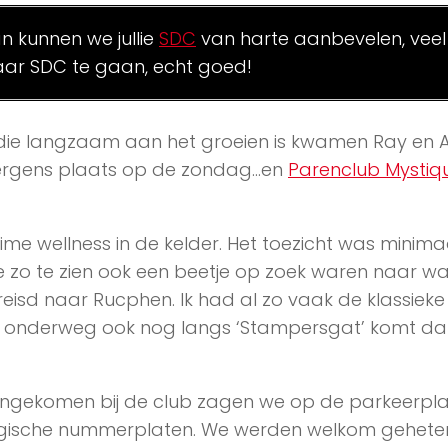
an kunnen we jullie
SDC
van harte aanbevelen, veel
ar SDC te gaan, echt goed!
 die langzaam aan het groeien is kwamen Ray en A
s ergens plaats op de zondag…en
Parenclub Mystiq
uime wellness in de kelder. Het toezicht was minima
e zo te zien ook een beetje op zoek waren naar wa
reisd naar Rucphen. Ik had al zo vaak de klassieke
an onderweg ook nog langs ‘Stampersgat’ komt d
gekomen bij de club zagen we op de parkeerpla
lgische nummerplaten. We werden welkom gehete