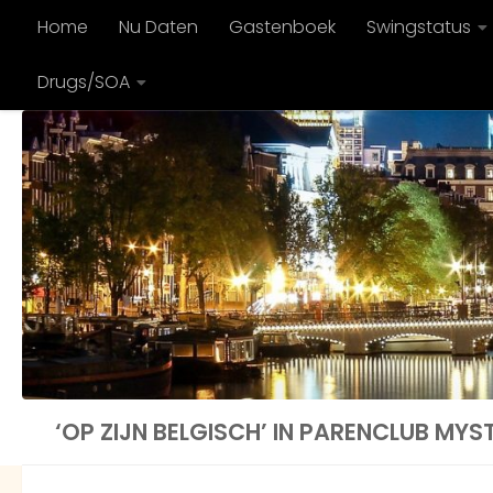
Home
Nu Daten
Gastenboek
Swingstatus
Doorgaan naar inhoud
Drugs/SOA
‘OP ZIJN BELGISCH’ IN PARENCLUB MYS