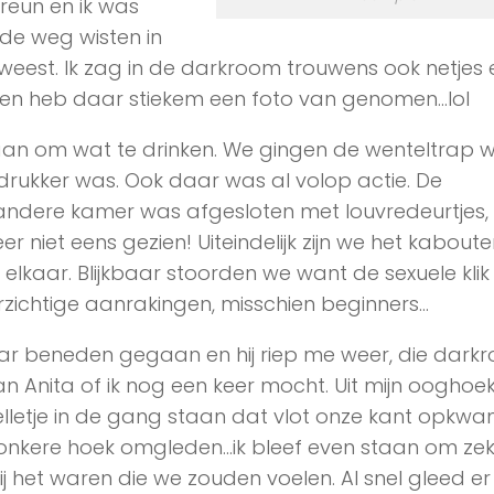
eun en ik was
de weg wisten in
weest. Ik zag in de darkroom trouwens ook netjes
n heb daar stiekem een foto van genomen…lol
an om wat te drinken. We gingen de wenteltrap 
 drukker was. Ook daar was al volop actie. De
andere kamer was afgesloten met louvredeurtjes,
niet eens gezien! Uiteindelijk zijn we het kabouter
elkaar. Blijkbaar stoorden we want de sexuele kli
orzichtige aanrakingen, misschien beginners…
r beneden gegaan en hij riep me weer, die darkr
n Anita of ik nog een keer mocht. Uit mijn ooghoe
telletje in de gang staan dat vlot onze kant opkw
nkere hoek omgleden…ik bleef even staan om zek
zij het waren die we zouden voelen. Al snel gleed e