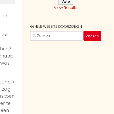
View Results
 een
GEHELE WEBSITE DOORZOEKEN
Zoeken
weer
naar:
 huh?
huisje
k was
oom…ik
k zag
am toen
er te
r een