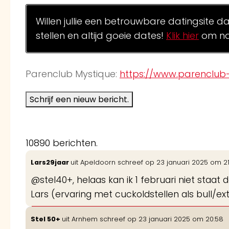
Willen jullie een betrouwbare datingsite d
stellen en altijd goeie dates!
Klik hier
om na
Parenclub Mystique:
https://www.parenclub-
10890 berichten.
Lars29jaar
uit
Apeldoorn
schreef op
23 januari 2025
om
2
@stel40+, helaas kan ik 1 februari niet staa
Lars (ervaring met cuckoldstellen als bull/ex
Stel 50+
uit
Arnhem
schreef op
23 januari 2025
om
20:58