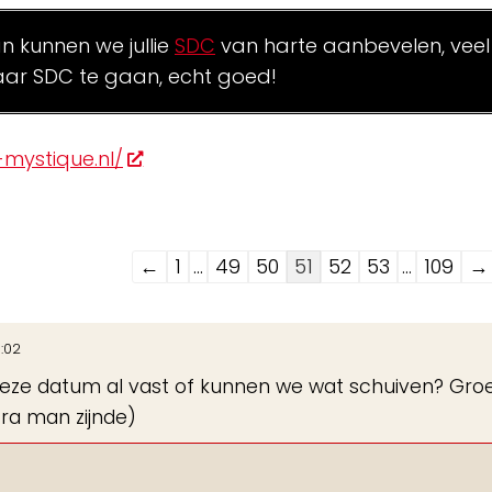
an kunnen we jullie
SDC
van harte aanbevelen, veel
ar SDC te gaan, echt goed!
mystique.nl/
Navigatie
←
1
...
49
50
51
52
53
...
109
→
door
de
1:02
gastenboek-
t deze datum al vast of kunnen we wat schuiven? Groe
lijst
tra man zijnde)