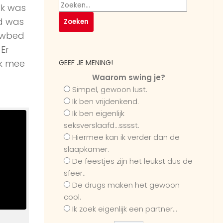
Ik was
ad was
owbed
Er
jk mee
GEEF JE MENING!
Waarom swing je?
Simpel, gewoon lust.
Ik ben vrijdenkend.
Ik ben eigenlijk
seksverslaafd...sssst.
Hiermee kan ik verder dan de
slaapkamer.
De feestjes zijn het leukst dus de
sfeer..
De drugs maken het gewoon
cool.
Ik zoek eigenlijk een partner...