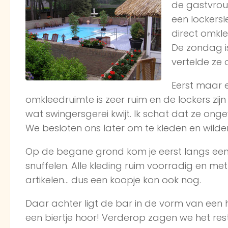
de gastvrou
een lockersl
direct omkle
De zondag i
vertelde ze 
Eerst maar e
omkleedruimte is zeer ruim en de lockers zij
wat swingersgerei kwijt. Ik schat dat ze ong
We besloten ons later om te kleden en wild
Op de begane grond kom je eerst langs een e
snuffelen. Alle kleding ruim voorradig en me
artikelen… dus een koopje kon ook nog.
Daar achter ligt de bar in de vorm van een ho
een biertje hoor! Verderop zagen we het re