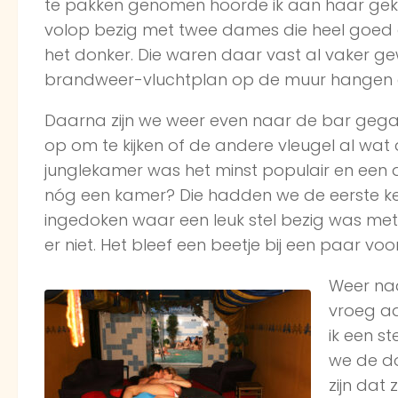
te pakken genomen hoorde ik aan haar gekr
volop bezig met twee dames die heel goed 
het donker. Die waren daar vast al vaker ge
brandweer-vluchtplan op de muur hangen e
Daarna zijn we weer even naar de bar gega
op om te kijken of de andere vleugel al wat
junglekamer was het minst populair en een 
nóg een kamer? Die hadden we de eerste keer 
ingedoken waar een leuk stel bezig was met 
er niet. Het bleef een beetje bij een paar vo
Weer naa
vroeg aa
ik een s
we de do
zijn dat 