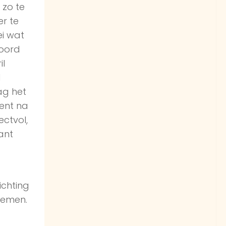
 zo te
er te
ei wat
woord
il
d
ag het
ent na
ectvol,
ant
ichting
noemen.