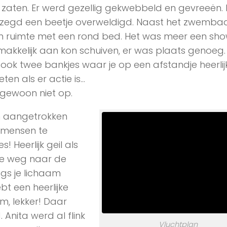
in zaten. Er werd gezellig gekwebbeld en gevreeën. 
gezegd een beetje overweldigd. Naast het zwemb
n ruimte met een rond bed. Het was meer een sh
makkelijk aan kon schuiven, er was plaats genoeg. 
ook twee bankjes waar je op een afstandje heerli
ten als er actie is…
 gewoon niet op.
rm aangetrokken
 mensen te
 Heerlijk geil als
 je weg naar de
gs je lichaam
ebt een heerlijke
, lekker! Daar
Anita werd al flink
Vluchtplan