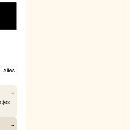
Alles
Wissel
...
deze
tjes
metabox.
Wissel
...