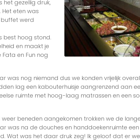
 het gezellig druk,
. Het eten was
buffet werd
es best hoog stond.
lheid en maakt je
e Fata en Fun nog
r was nog niemand dus we konden vrijelijk overal b
midden lag een kabouterhuisje aangrenzend aan e
eelse ruimte met hoog-laag matrassen en een so
 weer beneden aangekomen trokken we de lang
ar was na de douches en handdoekenruimte een f
 Wat was het daar druk zeg! Ik geloof dat er wel