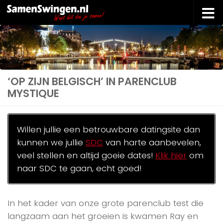
Doorgaan naar inhoud
‘OP ZIJN BELGISCH’ IN PARENCLUB
MYSTIQUE
Willen jullie een betrouwbare datingsite dan
kunnen we jullie
SDC
van harte aanbevelen,
veel stellen en altijd goeie dates!
Klik hier
om
naar SDC te gaan, echt goed!
In het kader van onze grote parenclub test die
langzaam aan het groeien is kwamen Ray en