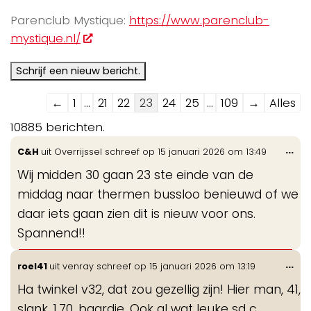
Parenclub Mystique:
https://www.parenclub-
mystique.nl/
Navigatie
←
1
...
21
22
23
24
25
...
109
→
Alles
door
10885 berichten.
de
Wis
...
C&H
uit
Overrijssel
schreef op
15 januari 2026
om
13:49
gastenboek-
de
lijst
Wij midden 30 gaan 23 ste einde van de
me
middag naar thermen bussloo benieuwd of we
daar iets gaan zien dit is nieuw voor ons.
Spannend!!
Wis
...
roel41
uit
venray
schreef op
15 januari 2026
om
13:19
de
Ha twinkel v32, dat zou gezellig zijn! Hier man, 41,
me
slank, 1.70, baardje. Ook al wat leuke sd c