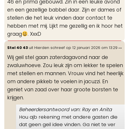
46 en prima gebouwd. Zin in een leuke avond
en een gezellige babbel daar. Zijn er dames of
stellen die het leuk vinden daar contact te
hebben met mij. Lijkt me gezellig en ik hoor het
graag
. XxxD
Wis
...
Stel 40 43
uit
Hierden
schreef op
12 januari 2026
om
13:29
de
Wij geil stel gaan zaterdagavond naar de
me
zwaluwhoeve. Zou leuk zijn om lekker te spelen
met stellen en mannen. Vrouw vind het heerlijk
om andere pikkeb te voelen in jacuzzi. En
geniet van zaad over haar groote borsten te
krijgen.
Beheerdersantwoord van: Ray en Anita
Hou ajb rekening met andere gasten die
dat geen geil idee vinden. Ga niet te ver