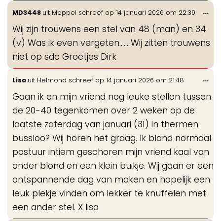
Wis
...
MD3448
uit
Meppel
schreef op
14 januari 2026
om
22:39
de
Wij zijn trouwens een stel van 48 (man) en 34
me
(v) Was ik even vergeten...... Wij zitten trouwens
niet op sdc Groetjes Dirk
Wis
...
Lisa
uit
Helmond
schreef op
14 januari 2026
om
21:48
de
Gaan ik en mijn vriend nog leuke stellen tussen
me
de 20-40 tegenkomen over 2 weken op de
laatste zaterdag van januari (31) in thermen
bussloo? Wij horen het graag. Ik blond normaal
postuur intiem geschoren mijn vriend kaal van
onder blond en een klein buikje. Wij gaan er een
ontspannende dag van maken en hopelijk een
leuk plekje vinden om lekker te knuffelen met
een ander stel. X lisa