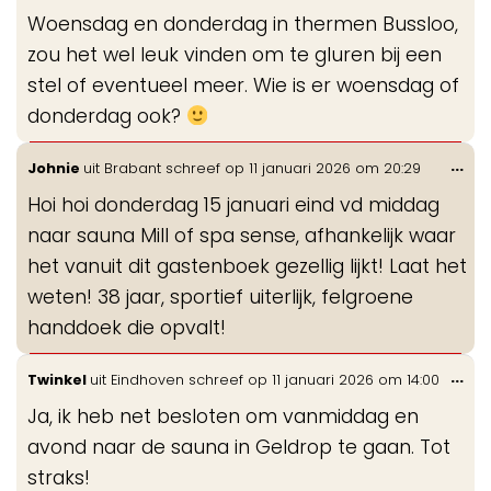
de
Woensdag en donderdag in thermen Bussloo,
me
zou het wel leuk vinden om te gluren bij een
stel of eventueel meer. Wie is er woensdag of
donderdag ook?
Wis
...
Johnie
uit
Brabant
schreef op
11 januari 2026
om
20:29
de
Hoi hoi donderdag 15 januari eind vd middag
me
naar sauna Mill of spa sense, afhankelijk waar
het vanuit dit gastenboek gezellig lijkt! Laat het
weten! 38 jaar, sportief uiterlijk, felgroene
handdoek die opvalt!
Wis
...
Twinkel
uit
Eindhoven
schreef op
11 januari 2026
om
14:00
de
Ja, ik heb net besloten om vanmiddag en
me
avond naar de sauna in Geldrop te gaan. Tot
straks!