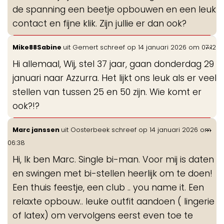
de spanning een beetje opbouwen en een leuk
contact en fijne klik. Zijn jullie er dan ook?
Wis
...
Mike88Sabine
uit
Gemert
schreef op
14 januari 2026
om
07:12
de
Hi allemaal, Wij, stel 37 jaar, gaan donderdag 29
me
januari naar Azzurra. Het lijkt ons leuk als er veel
stellen van tussen 25 en 50 zijn. Wie komt er
ook?!?
Wis
...
Marc janssen
uit
Oosterbeek
schreef op
14 januari 2026
om
de
06:38
me
Hi, Ik ben Marc. Single bi-man. Voor mij is daten
en swingen met bi-stellen heerlijk om te doen!
Een thuis feestje, een club .. you name it. Een
relaxte opbouw.. leuke outfit aandoen ( lingerie
of latex) om vervolgens eerst even toe te