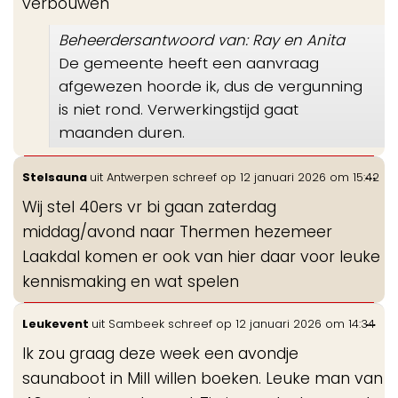
verbouwen
Beheerdersantwoord van: Ray en Anita
De gemeente heeft een aanvraag
afgewezen hoorde ik, dus de vergunning
is niet rond. Verwerkingstijd gaat
maanden duren.
Wis
...
Stelsauna
uit
Antwerpen
schreef op
12 januari 2026
om
15:42
de
Wij stel 40ers vr bi gaan zaterdag
me
middag/avond naar Thermen hezemeer
Laakdal komen er ook van hier daar voor leuke
kennismaking en wat spelen
Wis
...
Leukevent
uit
Sambeek
schreef op
12 januari 2026
om
14:34
de
Ik zou graag deze week een avondje
me
saunaboot in Mill willen boeken. Leuke man van