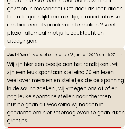
gestemde. Ook ben ik zeer benieuwd naar
gewoon in roosendaal. Om daar als leek alleen
heen te gaan lijkt me niet fijn, iemand intresse
om hier een afspraak voor te maken ? Veel
plezier allemaal met jullie zoektocht en
uitdagingen.
Wis
...
Just4fun
uit
Meppel
schreef op
13 januari 2026
om
16:27
de
Wij zijn hier een beetje aan het rondkijken , wij
me
zijn een leuk spontaan stel eind 30 en lezen
veel over mensen en stelletjes die de spanning
in de sauna zoeken , wij vroegen ons af of er
nog leuke spontane stellen naar thermen
busloo gaan dit weekeind wij hadden in
gedachte om hier zaterdag even te gaan kijken
groetjes