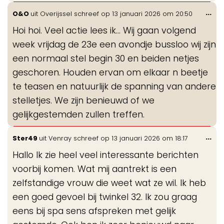
Wis
...
O&O
uit
Overijssel
schreef op
13 januari 2026
om
20:50
de
Hoi hoi. Veel actie lees ik... Wij gaan volgend
me
week vrijdag de 23e een avondje bussloo wij zijn
een normaal stel begin 30 en beiden netjes
geschoren. Houden ervan om elkaar n beetje
te teasen en natuurlijk de spanning van andere
stelletjes. We zijn benieuwd of we
gelijkgestemden zullen treffen.
Wis
...
Ster49
uit
Venray
schreef op
13 januari 2026
om
18:17
de
Hallo Ik zie heel veel interessante berichten
me
voorbij komen. Wat mij aantrekt is een
zelfstandige vrouw die weet wat ze wil. Ik heb
een goed gevoel bij twinkel 32. Ik zou graag
eens bij spa sens afspreken met gelijk