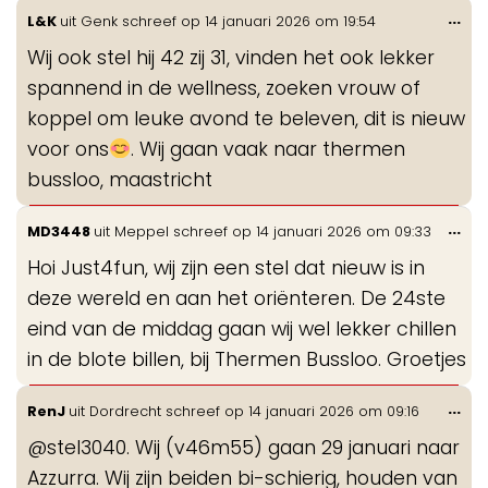
Wis
...
L&K
uit
Genk
schreef op
14 januari 2026
om
19:54
de
Wij ook stel hij 42 zij 31, vinden het ook lekker
me
spannend in de wellness, zoeken vrouw of
koppel om leuke avond te beleven, dit is nieuw
voor ons
. Wij gaan vaak naar thermen
bussloo, maastricht
Wis
...
MD3448
uit
Meppel
schreef op
14 januari 2026
om
09:33
de
Hoi Just4fun, wij zijn een stel dat nieuw is in
me
deze wereld en aan het oriënteren. De 24ste
eind van de middag gaan wij wel lekker chillen
in de blote billen, bij Thermen Bussloo. Groetjes
Wis
...
RenJ
uit
Dordrecht
schreef op
14 januari 2026
om
09:16
de
@stel3040. Wij (v46m55) gaan 29 januari naar
me
Azzurra. Wij zijn beiden bi-schierig, houden van