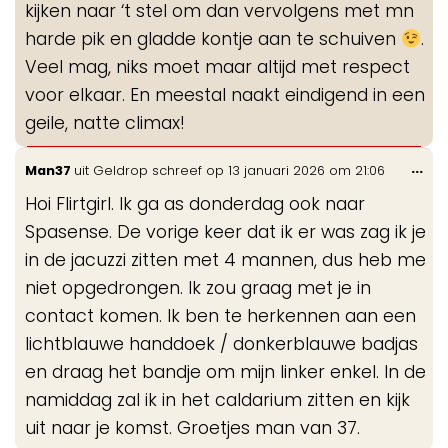
kijken naar ‘t stel om dan vervolgens met mn
harde pik en gladde kontje aan te schuiven
.
Veel mag, niks moet maar altijd met respect
voor elkaar. En meestal naakt eindigend in een
geile, natte climax!
Wis
...
Man37
uit
Geldrop
schreef op
13 januari 2026
om
21:06
de
Hoi Flirtgirl. Ik ga as donderdag ook naar
me
Spasense. De vorige keer dat ik er was zag ik je
in de jacuzzi zitten met 4 mannen, dus heb me
niet opgedrongen. Ik zou graag met je in
contact komen. Ik ben te herkennen aan een
lichtblauwe handdoek / donkerblauwe badjas
en draag het bandje om mijn linker enkel. In de
namiddag zal ik in het caldarium zitten en kijk
uit naar je komst. Groetjes man van 37.