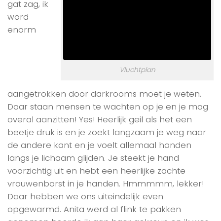
gat zag, ik
word
enorm
Vluchtplan
aangetrokken door darkrooms moet je weten.
Daar staan mensen te wachten op je en je mag
overal aanzitten! Yes! Heerlijk geil als het een
beetje druk is en je zoekt langzaam je weg naar
de andere kant en je voelt allemaal handen
langs je lichaam glijden. Je steekt je hand
voorzichtig uit en hebt een heerlijke zachte
vrouwenborst in je handen. Hmmmmm, lekker!
Daar hebben we ons uiteindelijk even
opgewarmd. Anita werd al flink te pakken