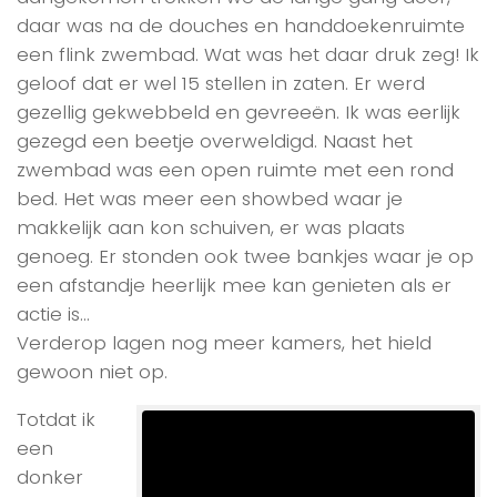
daar was na de douches en handdoekenruimte
een flink zwembad. Wat was het daar druk zeg! Ik
geloof dat er wel 15 stellen in zaten. Er werd
gezellig gekwebbeld en gevreeën. Ik was eerlijk
gezegd een beetje overweldigd. Naast het
zwembad was een open ruimte met een rond
bed. Het was meer een showbed waar je
makkelijk aan kon schuiven, er was plaats
genoeg. Er stonden ook twee bankjes waar je op
een afstandje heerlijk mee kan genieten als er
actie is…
Verderop lagen nog meer kamers, het hield
gewoon niet op.
Totdat ik
een
donker