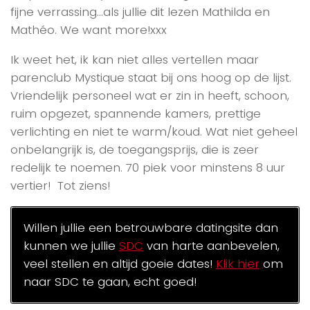
fijne verrassing…als jullie dit lezen Mathilda en
Mathéo. We want more!xxx
Ik weet het, ik kan niet alles vertellen maar
parenclub Mystique staat bij ons hoog op de lijst.
Vriendelijk personeel wat er zin in heeft, schoon,
ruim opgezet, spannende kamers, prettige
verlichting en niet te warm/koud. Wat niet geheel
onbelangrijk is, de toegangsprijs, die is zeer
redelijk te noemen. 70 piek voor minstens 8 uur
vertier! Tot ziens!
Willen jullie een betrouwbare datingsite dan
kunnen we jullie
SDC
van harte aanbevelen,
veel stellen en altijd goeie dates!
Klik hier
om
naar SDC te gaan, echt goed!