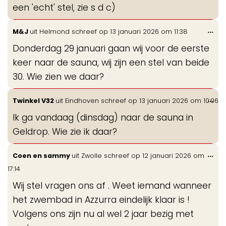
een 'echt' stel, zie s d c)
Wis
...
M&J
uit
Helmond
schreef op
13 januari 2026
om
11:38
de
Donderdag 29 januari gaan wij voor de eerste
me
keer naar de sauna, wij zijn een stel van beide
30. Wie zien we daar?
Wis
...
Twinkel V32
uit
Eindhoven
schreef op
13 januari 2026
om
10:06
de
Ik ga vandaag (dinsdag) naar de sauna in
me
Geldrop. Wie zie ik daar?
Wis
...
Coen en sammy
uit
Zwolle
schreef op
12 januari 2026
om
de
17:14
me
Wij stel vragen ons af . Weet iemand wanneer
het zwembad in Azzurra eindelijk klaar is !
Volgens ons zijn nu al wel 2 jaar bezig met