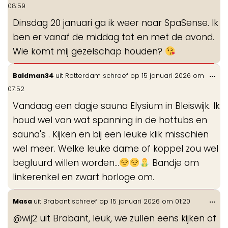
de
08:59
me
Dinsdag 20 januari ga ik weer naar SpaSense. Ik
ben er vanaf de middag tot en met de avond.
Wie komt mij gezelschap houden?
Wis
...
Baldman34
uit
Rotterdam
schreef op
15 januari 2026
om
de
07:52
me
Vandaag een dagje sauna Elysium in Bleiswijk. Ik
houd wel van wat spanning in de hottubs en
sauna's . Kijken en bij een leuke klik misschien
wel meer. Welke leuke dame of koppel zou wel
begluurd willen worden...
Bandje om
linkerenkel en zwart horloge om.
Wis
...
Masa
uit
Brabant
schreef op
15 januari 2026
om
01:20
de
@wij2 uit Brabant, leuk, we zullen eens kijken of
me