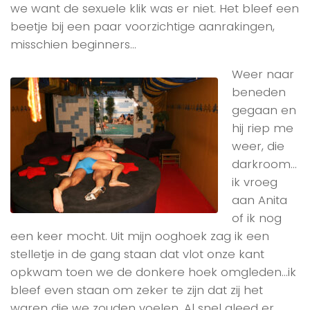
we want de sexuele klik was er niet. Het bleef een
beetje bij een paar voorzichtige aanrakingen,
misschien beginners…
Weer naar
beneden
gegaan en
hij riep me
weer, die
darkroom…
ik vroeg
aan Anita
of ik nog
een keer mocht. Uit mijn ooghoek zag ik een
stelletje in de gang staan dat vlot onze kant
opkwam toen we de donkere hoek omgleden…ik
bleef even staan om zeker te zijn dat zij het
waren die we zouden voelen. Al snel gleed er