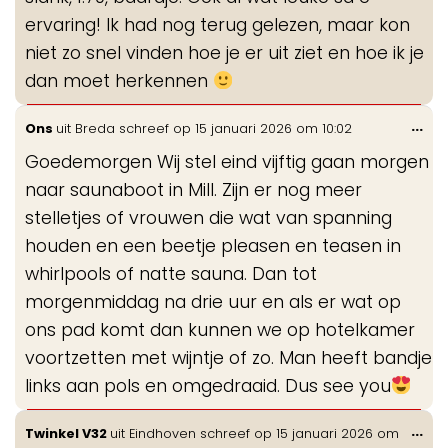
ervaring! Ik had nog terug gelezen, maar kon
niet zo snel vinden hoe je er uit ziet en hoe ik je
dan moet herkennen
Wis
...
Ons
uit
Breda
schreef op
15 januari 2026
om
10:02
de
Goedemorgen Wij stel eind vijftig gaan morgen
me
naar saunaboot in Mill. Zijn er nog meer
stelletjes of vrouwen die wat van spanning
houden en een beetje pleasen en teasen in
whirlpools of natte sauna. Dan tot
morgenmiddag na drie uur en als er wat op
ons pad komt dan kunnen we op hotelkamer
voortzetten met wijntje of zo. Man heeft bandje
links aan pols en omgedraaid. Dus see you
Wis
...
Twinkel V32
uit
Eindhoven
schreef op
15 januari 2026
om