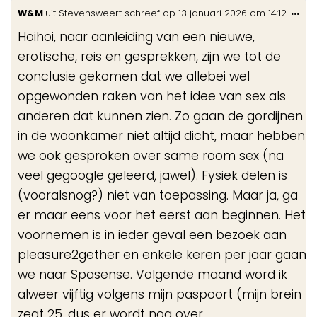
Wis
...
W&M
uit
Stevensweert
schreef op
13 januari 2026
om
14:12
de
Hoihoi, naar aanleiding van een nieuwe,
me
erotische, reis en gesprekken, zijn we tot de
conclusie gekomen dat we allebei wel
opgewonden raken van het idee van sex als
anderen dat kunnen zien. Zo gaan de gordijnen
in de woonkamer niet altijd dicht, maar hebben
we ook gesproken over same room sex (na
veel gegoogle geleerd, jawel). Fysiek delen is
(vooralsnog?) niet van toepassing. Maar ja, ga
er maar eens voor het eerst aan beginnen. Het
voornemen is in ieder geval een bezoek aan
pleasure2gether en enkele keren per jaar gaan
we naar Spasense. Volgende maand word ik
alweer vijftig volgens mijn paspoort (mijn brein
zegt 25, dus er wordt nog over