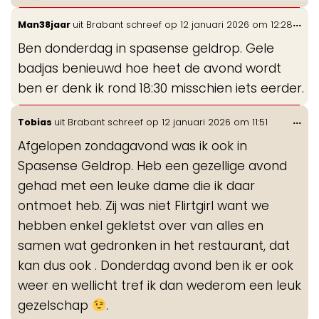
Wis
...
Man38jaar
uit
Brabant
schreef op
12 januari 2026
om
12:28
de
Ben donderdag in spasense geldrop. Gele
me
badjas benieuwd hoe heet de avond wordt
ben er denk ik rond 18:30 misschien iets eerder.
Wis
...
Tobias
uit
Brabant
schreef op
12 januari 2026
om
11:51
de
Afgelopen zondagavond was ik ook in
me
Spasense Geldrop. Heb een gezellige avond
gehad met een leuke dame die ik daar
ontmoet heb. Zij was niet Flirtgirl want we
hebben enkel gekletst over van alles en
samen wat gedronken in het restaurant, dat
kan dus ook . Donderdag avond ben ik er ook
weer en wellicht tref ik dan wederom een leuk
gezelschap
.