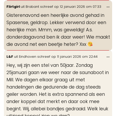
Wis
...
Flirtgirl
uit
Brabant
schreef op
12 januari 2026
om
07:33
de
Gisterenavond een heerlijke avond gehad in
me
Spasense, geldrop. Lekker verwend door een
heerlijke man. Mmm, was geweldig! A.s.
donderdagavond ben ik daar weer! Wie maakt
die avond net een beetje heter? Xxx
Wis
...
L&F
uit
Eindhoven
schreef op
11 januari 2026
om
22:44
de
Hey, wij zijn een stel van 50jaar. Zondag
me
25januari gaan we weer naar de saunaboot in
Mill. We dagen elkaar graag uit met
handelingen die gedurende de dag steeds
geiler worden. Het is extra spannend als een
ander koppel dat merkt en daar ook mee
begint. Wij, allebei bandjes gedraaid. Welk leuk