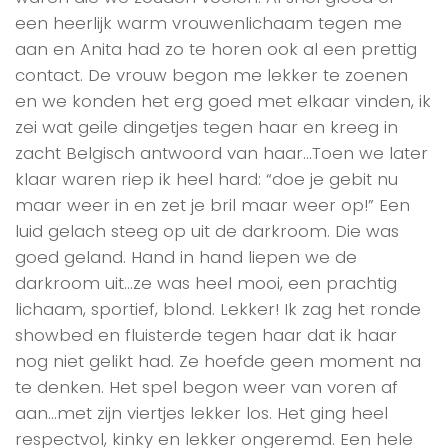
een heerlijk warm vrouwenlichaam tegen me
aan en Anita had zo te horen ook al een prettig
contact. De vrouw begon me lekker te zoenen
en we konden het erg goed met elkaar vinden, ik
zei wat geile dingetjes tegen haar en kreeg in
zacht Belgisch antwoord van haar…Toen we later
klaar waren riep ik heel hard: “doe je gebit nu
maar weer in en zet je bril maar weer op!” Een
luid gelach steeg op uit de darkroom. Die was
goed geland. Hand in hand liepen we de
darkroom uit…ze was heel mooi, een prachtig
lichaam, sportief, blond. Lekker! Ik zag het ronde
showbed en fluisterde tegen haar dat ik haar
nog niet gelikt had. Ze hoefde geen moment na
te denken. Het spel begon weer van voren af
aan…met zijn viertjes lekker los. Het ging heel
respectvol, kinky en lekker ongeremd. Een hele