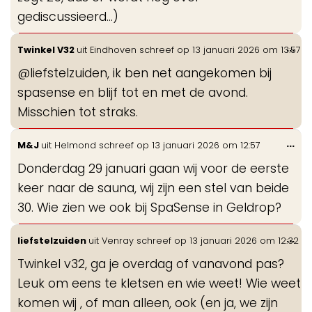
gediscussieerd...)
Wis
...
Twinkel V32
uit
Eindhoven
schreef op
13 januari 2026
om
13:57
de
@liefstelzuiden, ik ben net aangekomen bij
me
spasense en blijf tot en met de avond.
Misschien tot straks.
Wis
...
M&J
uit
Helmond
schreef op
13 januari 2026
om
12:57
de
Donderdag 29 januari gaan wij voor de eerste
me
keer naar de sauna, wij zijn een stel van beide
30. Wie zien we ook bij SpaSense in Geldrop?
Wis
...
liefstelzuiden
uit
Venray
schreef op
13 januari 2026
om
12:32
de
Twinkel v32, ga je overdag of vanavond pas?
me
Leuk om eens te kletsen en wie weet! Wie weet
komen wij , of man alleen, ook (en ja, we zijn