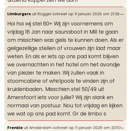
uitziend koppel zien we dan?
Wis
...
Limburgers
uit
Roggel
schreef op
11 januari 2026
om
21:38
de
Hoi hoi wij stel 60+ Wij zijn voornemens om
me
vrijdag 16 Jan naar saunaboot in Mill te gaan
om misschien was geils te kunnen doen. Als er
geilgezellige stellen of vrouwen zijn laat maar
weten. En als er iets op ons pad komt blijven
we overnachten in het hotel om het avondje
van plezier te maken. Wij zullen vaak in
stoomcabine of whirlpools te vinden zijn of
kruidenbaden.. Misschien stel 50/49 uit
Amersfoort iets voor jullie? Wij zijn slank en
normaal van postuur. Nou tot vrijdag en kijken
we wat op ons pad komt. Gr de limbo s
Wis
...
Frenkie
uit
Amsterdam
schreef op
11 januari 2026
om
20:57