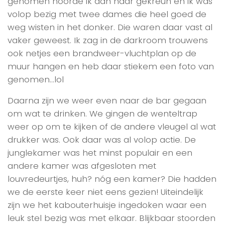
genomen hoorde ik aan haar gekreun en ik was
volop bezig met twee dames die heel goed de
weg wisten in het donker. Die waren daar vast al
vaker geweest. Ik zag in de darkroom trouwens
ook netjes een brandweer-vluchtplan op de
muur hangen en heb daar stiekem een foto van
genomen…lol
Daarna zijn we weer even naar de bar gegaan
om wat te drinken. We gingen de wenteltrap
weer op om te kijken of de andere vleugel al wat
drukker was. Ook daar was al volop actie. De
junglekamer was het minst populair en een
andere kamer was afgesloten met
louvredeurtjes, huh? nóg een kamer? Die hadden
we de eerste keer niet eens gezien! Uiteindelijk
zijn we het kabouterhuisje ingedoken waar een
leuk stel bezig was met elkaar. Blijkbaar stoorden