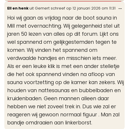
Wis
...
Ell en henk
uit
Gemert
schreef op
12 januari 2026
om
11:31
de
Hoi wij gaan as vrijdag naar de boot sauna in
me
Mill met overnachting. Wij gelegenheid stel uit
jaren 50 lezen van alles op dit forum. Lijkt ons
wel spannend om gelijkgestemden tegen te
komen. Wij vinden het spannend om
verdwaalde handjes en misschien iets meer.
Als er een leuke klik is met een ander stelletje
die het ook spannend vinden na afloop van
sauna voortzetting op de kamer kan zekers. Wij
houden van nattesaunas en bubbelbaden en
kruidenbaden. Geen mannen alleen daar
hebben we niet zoveel trek in. Dus wie zal er
reageren wij gewoon normaal figuur . Man zal
bandje omdraaien aan linkerborst.