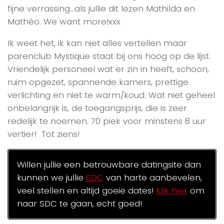
fijne verrassing…als jullie dit lezen Mathilda en
Mathéo. We want more!xxx
Ik weet het, ik kan niet alles vertellen maar
parenclub Mystique staat bij ons hoog op de lijst.
Vriendelijk personeel wat er zin in heeft, schoon,
ruim opgezet, spannende kamers, prettige
verlichting en niet te warm/koud. Wat niet geheel
onbelangrijk is, de toegangsprijs, die is zeer
redelijk te noemen. 70 piek voor minstens 8 uur
vertier! Tot ziens!
Willen jullie een betrouwbare datingsite dan
kunnen we jullie
SDC
van harte aanbevelen,
veel stellen en altijd goeie dates!
Klik hier
om
naar SDC te gaan, echt goed!