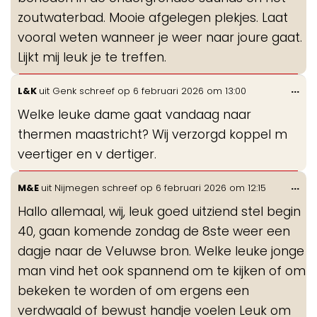
zoutwaterbad. Mooie afgelegen plekjes. Laat
vooral weten wanneer je weer naar joure gaat.
Lijkt mij leuk je te treffen.
Wis
...
L&K
uit
Genk
schreef op
6 februari 2026
om
13:00
de
Welke leuke dame gaat vandaag naar
me
thermen maastricht? Wij verzorgd koppel m
veertiger en v dertiger.
Wis
...
M&E
uit
Nijmegen
schreef op
6 februari 2026
om
12:15
de
Hallo allemaal, wij, leuk goed uitziend stel begin
me
40, gaan komende zondag de 8ste weer een
dagje naar de Veluwse bron. Welke leuke jonge
man vind het ook spannend om te kijken of om
bekeken te worden of om ergens een
verdwaald of bewust handje voelen Leuk om