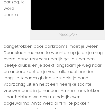
gat zag, ik
word
enorm
Vluchtplan
aangetrokken door darkrooms moet je weten.
Daar staan mensen te wachten op je en je mag
overal aanzitten! Yes! Heerlijk geil als het een
beetje druk is en je zoekt langzaam je weg naar
de andere kant en je voelt allemaal handen
langs je lichaam glijden. Je steekt je hand
voorzichtig uit en hebt een heerlijke zachte
vrouwenborst in je handen. Hmmmmm, lekker!
Daar hebben we ons uiteindelijk even
opgewarmd. Anita werd al flink te pakken