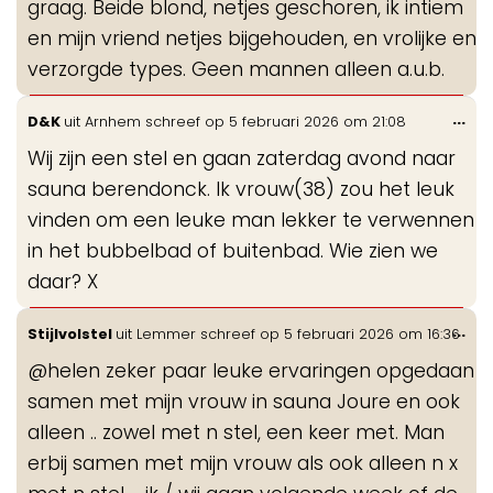
graag. Beide blond, netjes geschoren, ik intiem
en mijn vriend netjes bijgehouden, en vrolijke en
verzorgde types. Geen mannen alleen a.u.b.
Wis
...
D&K
uit
Arnhem
schreef op
5 februari 2026
om
21:08
de
Wij zijn een stel en gaan zaterdag avond naar
me
sauna berendonck. Ik vrouw(38) zou het leuk
vinden om een leuke man lekker te verwennen
in het bubbelbad of buitenbad. Wie zien we
daar? X
Wis
...
Stijlvolstel
uit
Lemmer
schreef op
5 februari 2026
om
16:36
de
@helen zeker paar leuke ervaringen opgedaan
me
samen met mijn vrouw in sauna Joure en ook
alleen .. zowel met n stel, een keer met. Man
erbij samen met mijn vrouw als ook alleen n x