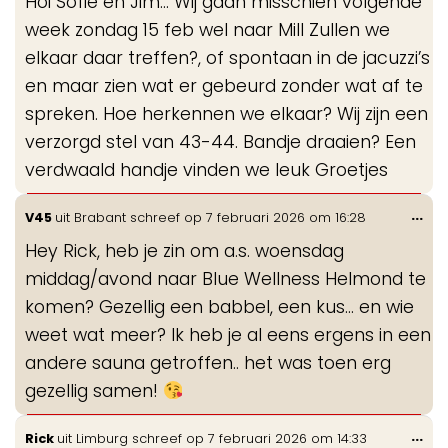
Hoi Sofie en Jim… Wij gaan misschien volgende
me
week zondag 15 feb wel naar Mill Zullen we
elkaar daar treffen?, of spontaan in de jacuzzi’s
en maar zien wat er gebeurd zonder wat af te
spreken. Hoe herkennen we elkaar? Wij zijn een
verzorgd stel van 43-44. Bandje draaien? Een
verdwaald handje vinden we leuk Groetjes
Wis
...
V45
uit
Brabant
schreef op
7 februari 2026
om
16:28
de
Hey Rick, heb je zin om a.s. woensdag
me
middag/avond naar Blue Wellness Helmond te
komen? Gezellig een babbel, een kus... en wie
weet wat meer? Ik heb je al eens ergens in een
andere sauna getroffen.. het was toen erg
gezellig samen!
Wis
...
Rick
uit
Limburg
schreef op
7 februari 2026
om
14:33