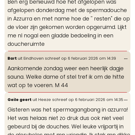
Ben erg benieuwd hoe het afgelopen was
me
afgelopen donderdag met de spermadouche
in Azzurra en met name hoe de '' resten" die op
de vloer zijn gekomen worden opgeruimd. Lijkt
me nl nogal een gladde bedoeling in een
doucheruimte
Wis
...
Bart
uit
Eindhoven
schreef op
6 februari 2026
om
14:39
de
Aankomende zondag weer een heerlijk dagje
me
sauna. Welke dame of stel tref ik om de hitte
wat op te voeren. M 44
Wis
...
Geile geert
uit
Heeze
schreef op
6 februari 2026
om
14:35
de
Gisteren was het spermagangbang in azzurra!
me
Het was helaas niet zo druk dus ook niet veel
gebeurd bij de douches. Wel leuke vrijpartij in