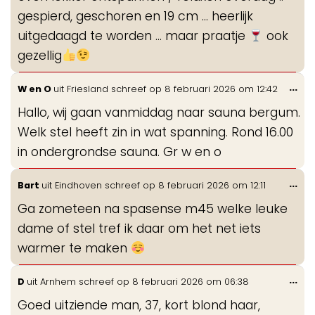
gespierd, geschoren en 19 cm … heerlijk
uitgedaagd te worden … maar praatje
ook
gezellig
Wis
...
W en O
uit
Friesland
schreef op
8 februari 2026
om
12:42
de
Hallo, wij gaan vanmiddag naar sauna bergum.
me
Welk stel heeft zin in wat spanning. Rond 16.00
in ondergrondse sauna. Gr w en o
Wis
...
Bart
uit
Eindhoven
schreef op
8 februari 2026
om
12:11
de
Ga zometeen na spasense m45 welke leuke
me
dame of stel tref ik daar om het net iets
warmer te maken
Wis
...
D
uit
Arnhem
schreef op
8 februari 2026
om
06:38
de
Goed uitziende man, 37, kort blond haar,
me