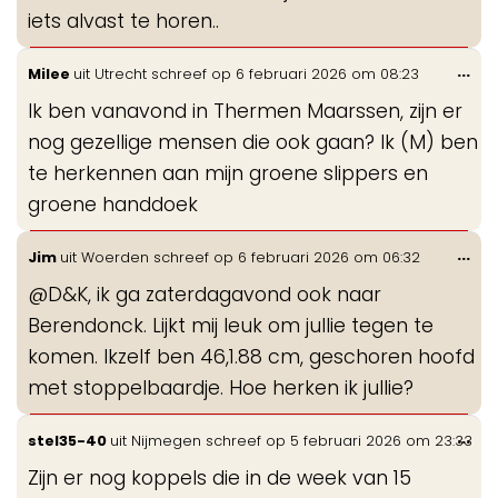
iets alvast te horen..
Wis
...
Milee
uit
Utrecht
schreef op
6 februari 2026
om
08:23
de
Ik ben vanavond in Thermen Maarssen, zijn er
me
nog gezellige mensen die ook gaan? Ik (M) ben
te herkennen aan mijn groene slippers en
groene handdoek
Wis
...
Jim
uit
Woerden
schreef op
6 februari 2026
om
06:32
de
@D&K, ik ga zaterdagavond ook naar
me
Berendonck. Lijkt mij leuk om jullie tegen te
komen. Ikzelf ben 46,1.88 cm, geschoren hoofd
met stoppelbaardje. Hoe herken ik jullie?
Wis
...
stel35-40
uit
Nijmegen
schreef op
5 februari 2026
om
23:33
de
Zijn er nog koppels die in de week van 15
me