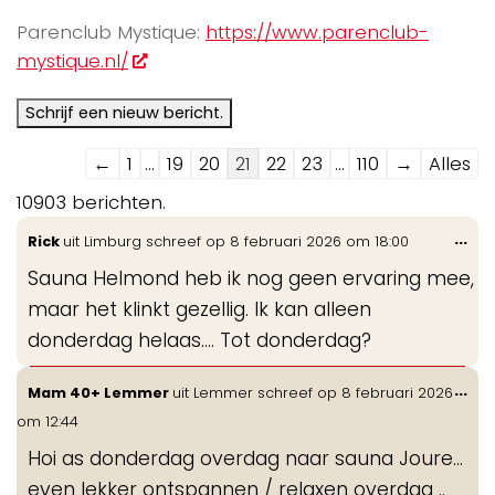
Parenclub Mystique:
https://www.parenclub-
mystique.nl/
Navigatie
←
1
...
19
20
21
22
23
...
110
→
Alles
door
10903 berichten.
de
Wis
...
Rick
uit
Limburg
schreef op
8 februari 2026
om
18:00
gastenboek-
de
lijst
Sauna Helmond heb ik nog geen ervaring mee,
me
maar het klinkt gezellig. Ik kan alleen
donderdag helaas…. Tot donderdag?
Wis
...
Mam 40+ Lemmer
uit
Lemmer
schreef op
8 februari 2026
de
om
12:44
me
Hoi as donderdag overdag naar sauna Joure…
even lekker ontspannen / relaxen overdag ..