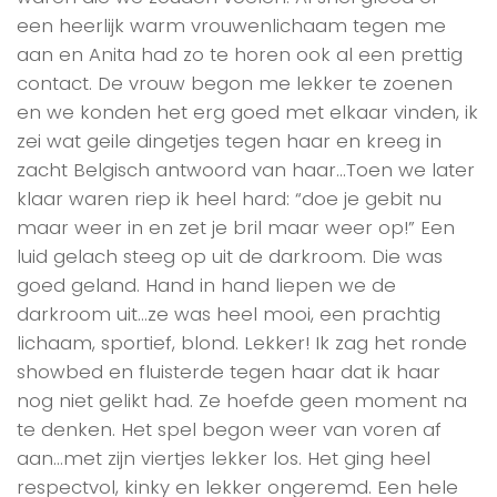
een heerlijk warm vrouwenlichaam tegen me
aan en Anita had zo te horen ook al een prettig
contact. De vrouw begon me lekker te zoenen
en we konden het erg goed met elkaar vinden, ik
zei wat geile dingetjes tegen haar en kreeg in
zacht Belgisch antwoord van haar…Toen we later
klaar waren riep ik heel hard: “doe je gebit nu
maar weer in en zet je bril maar weer op!” Een
luid gelach steeg op uit de darkroom. Die was
goed geland. Hand in hand liepen we de
darkroom uit…ze was heel mooi, een prachtig
lichaam, sportief, blond. Lekker! Ik zag het ronde
showbed en fluisterde tegen haar dat ik haar
nog niet gelikt had. Ze hoefde geen moment na
te denken. Het spel begon weer van voren af
aan…met zijn viertjes lekker los. Het ging heel
respectvol, kinky en lekker ongeremd. Een hele