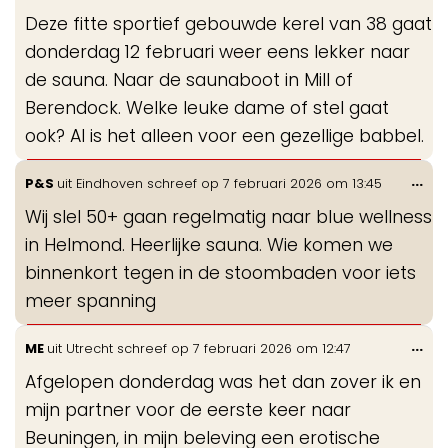
de
Deze fitte sportief gebouwde kerel van 38 gaat
me
donderdag 12 februari weer eens lekker naar
de sauna. Naar de saunaboot in Mill of
Berendock. Welke leuke dame of stel gaat
ook? Al is het alleen voor een gezellige babbel.
Wis
...
P&S
uit
Eindhoven
schreef op
7 februari 2026
om
13:45
de
Wij slel 50+ gaan regelmatig naar blue wellness
me
in Helmond. Heerlijke sauna. Wie komen we
binnenkort tegen in de stoombaden voor iets
meer spanning
Wis
...
ME
uit
Utrecht
schreef op
7 februari 2026
om
12:47
de
Afgelopen donderdag was het dan zover ik en
me
mijn partner voor de eerste keer naar
Beuningen, in mijn beleving een erotische