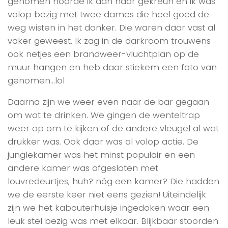
genomen hoorde ik aan haar gekreun en ik was
volop bezig met twee dames die heel goed de
weg wisten in het donker. Die waren daar vast al
vaker geweest. Ik zag in de darkroom trouwens
ook netjes een brandweer-vluchtplan op de
muur hangen en heb daar stiekem een foto van
genomen…lol
Daarna zijn we weer even naar de bar gegaan
om wat te drinken. We gingen de wenteltrap
weer op om te kijken of de andere vleugel al wat
drukker was. Ook daar was al volop actie. De
junglekamer was het minst populair en een
andere kamer was afgesloten met
louvredeurtjes, huh? nóg een kamer? Die hadden
we de eerste keer niet eens gezien! Uiteindelijk
zijn we het kabouterhuisje ingedoken waar een
leuk stel bezig was met elkaar. Blijkbaar stoorden