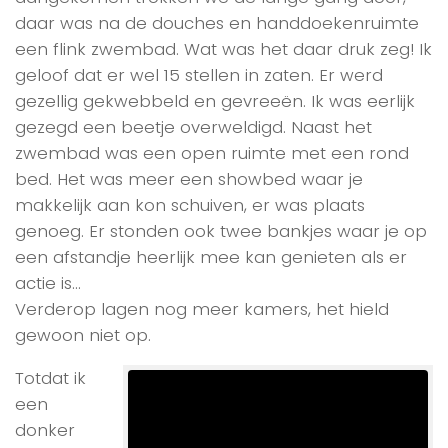
daar was na de douches en handdoekenruimte
een flink zwembad. Wat was het daar druk zeg! Ik
geloof dat er wel 15 stellen in zaten. Er werd
gezellig gekwebbeld en gevreeën. Ik was eerlijk
gezegd een beetje overweldigd. Naast het
zwembad was een open ruimte met een rond
bed. Het was meer een showbed waar je
makkelijk aan kon schuiven, er was plaats
genoeg. Er stonden ook twee bankjes waar je op
een afstandje heerlijk mee kan genieten als er
actie is…
Verderop lagen nog meer kamers, het hield
gewoon niet op.
Totdat ik
een
donker