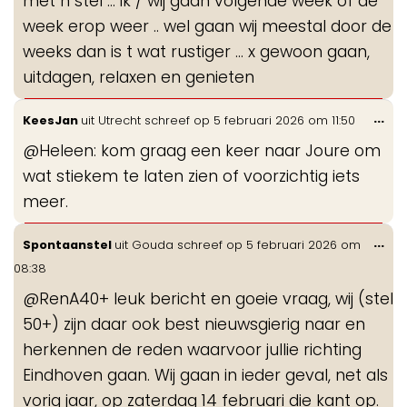
met n stel … ik / wij gaan volgende week of de
week erop weer .. wel gaan wij meestal door de
weeks dan is t wat rustiger … x gewoon gaan,
uitdagen, relaxen en genieten
Wis
...
KeesJan
uit
Utrecht
schreef op
5 februari 2026
om
11:50
de
@Heleen: kom graag een keer naar Joure om
me
wat stiekem te laten zien of voorzichtig iets
meer.
Wis
...
Spontaanstel
uit
Gouda
schreef op
5 februari 2026
om
de
08:38
me
@RenA40+ leuk bericht en goeie vraag, wij (stel
50+) zijn daar ook best nieuwsgierig naar en
herkennen de reden waarvoor jullie richting
Eindhoven gaan. Wij gaan in ieder geval, net als
vorig jaar, op zaterdag 14 februari die kant op.