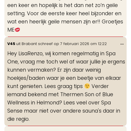
een keer en hopelijk is het dan net zo’n geile
setting. Voor de eerste keer heel bijzonder en
wat een heerlijk geile mensen zijn er!! Groetjes
ME
Wis
...
V45
uit
Brabant
schreef op
7 februari 2026
om
12:22
de
Hey LisaRenzo, wij komen regelmatig in Spa
me
One, vraag me toch wel af waar jullie je ergens
kunnen vermaken? Er zijn daar weinig
hoekjes/baden waar je een beetje van elkaar
kunt genieten. Lees graag tips
Verder
iemand bekend met Thermen Son of Blue
Wellness in Helmond? Lees veel over Spa
Sense maar niet over andere sauna's daar in
die regio.