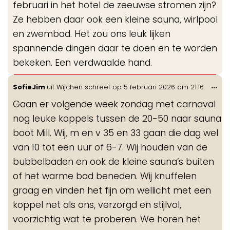
februari in het hotel de zeeuwse stromen zijn?
Ze hebben daar ook een kleine sauna, wirlpool
en zwembad. Het zou ons leuk lijken
spannende dingen daar te doen en te worden
bekeken. Een verdwaalde hand.
Wis
...
SofieJim
uit
Wijchen
schreef op
5 februari 2026
om
21:16
de
Gaan er volgende week zondag met carnaval
me
nog leuke koppels tussen de 20-50 naar sauna
boot Mill. Wij, m en v 35 en 33 gaan die dag wel
van 10 tot een uur of 6-7. Wij houden van de
bubbelbaden en ook de kleine sauna’s buiten
of het warme bad beneden. Wij knuffelen
graag en vinden het fijn om wellicht met een
koppel net als ons, verzorgd en stijlvol,
voorzichtig wat te proberen. We horen het