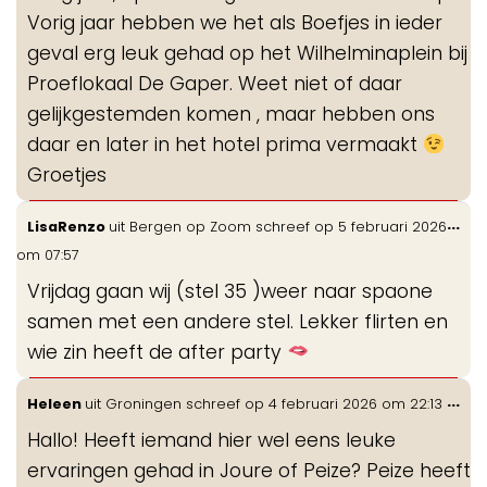
Vorig jaar hebben we het als Boefjes in ieder
geval erg leuk gehad op het Wilhelminaplein bij
Proeflokaal De Gaper. Weet niet of daar
gelijkgestemden komen , maar hebben ons
daar en later in het hotel prima vermaakt
Groetjes
Wis
...
LisaRenzo
uit
Bergen op Zoom
schreef op
5 februari 2026
de
om
07:57
me
Vrijdag gaan wij (stel 35 )weer naar spaone
samen met een andere stel. Lekker flirten en
wie zin heeft de after party
Wis
...
Heleen
uit
Groningen
schreef op
4 februari 2026
om
22:13
de
Hallo! Heeft iemand hier wel eens leuke
me
ervaringen gehad in Joure of Peize? Peize heeft