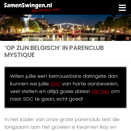
Doorgaan naar inhoud
‘OP ZIJN BELGISCH’ IN PARENCLUB
MYSTIQUE
Willen jullie een betrouwbare datingsite dan
kunnen we jullie
SDC
van harte aanbevelen,
veel stellen en altijd goeie dates!
Klik hier
om
naar SDC te gaan, echt goed!
In het kader van onze grote parenclub test die
langzaam aan het groeien is kwamen Ray en