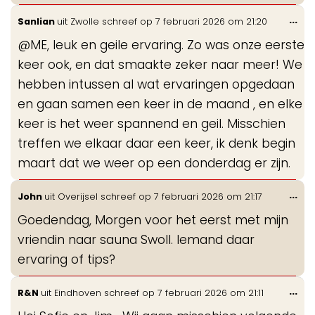
Wis
...
Sanlian
uit
Zwolle
schreef op
7 februari 2026
om
21:20
de
@ME, leuk en geile ervaring. Zo was onze eerste
me
keer ook, en dat smaakte zeker naar meer! We
hebben intussen al wat ervaringen opgedaan
en gaan samen een keer in de maand , en elke
keer is het weer spannend en geil. Misschien
treffen we elkaar daar een keer, ik denk begin
maart dat we weer op een donderdag er zijn.
Wis
...
John
uit
Overijsel
schreef op
7 februari 2026
om
21:17
de
Goedendag, Morgen voor het eerst met mijn
me
vriendin naar sauna Swoll. Iemand daar
ervaring of tips?
Wis
...
R&N
uit
Eindhoven
schreef op
7 februari 2026
om
21:11
de