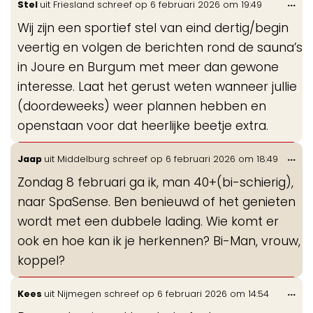
Wis
...
Stel
uit
Friesland
schreef op
6 februari 2026
om
19:49
de
Wij zijn een sportief stel van eind dertig/begin
me
veertig en volgen de berichten rond de sauna’s
in Joure en Burgum met meer dan gewone
interesse. Laat het gerust weten wanneer jullie
(doordeweeks) weer plannen hebben en
openstaan voor dat heerlijke beetje extra.
Wis
...
Jaap
uit
Middelburg
schreef op
6 februari 2026
om
18:49
de
Zondag 8 februari ga ik, man 40+(bi-schierig),
me
naar SpaSense. Ben benieuwd of het genieten
wordt met een dubbele lading. Wie komt er
ook en hoe kan ik je herkennen? Bi-Man, vrouw,
koppel?
Wis
...
Kees
uit
Nijmegen
schreef op
6 februari 2026
om
14:54
de