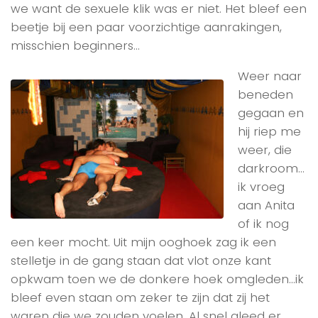
we want de sexuele klik was er niet. Het bleef een
beetje bij een paar voorzichtige aanrakingen,
misschien beginners…
Weer naar
beneden
gegaan en
hij riep me
weer, die
darkroom…
ik vroeg
aan Anita
of ik nog
een keer mocht. Uit mijn ooghoek zag ik een
stelletje in de gang staan dat vlot onze kant
opkwam toen we de donkere hoek omgleden…ik
bleef even staan om zeker te zijn dat zij het
waren die we zouden voelen. Al snel gleed er