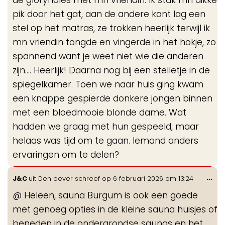
de gloryholes met mn vriendin. Ik stak mn dikke
pik door het gat, aan de andere kant lag een
stel op het matras, ze trokken heerlijk terwijl ik
mn vriendin tongde en vingerde in het hokje, zo
spannend want je weet niet wie die anderen
zijn.... Heerlijk! Daarna nog bij een stelletje in de
spiegelkamer. Toen we naar huis ging kwam
een knappe gespierde donkere jongen binnen
met een bloedmooie blonde dame. Wat
hadden we graag met hun gespeeld, maar
helaas was tijd om te gaan. Iemand anders
ervaringen om te delen?
Wis
...
J&C
uit
Den oever
schreef op
6 februari 2026
om
13:24
de
@ Heleen, sauna Burgum is ook een goede
me
met genoeg opties in de kleine sauna huisjes of
beneden in de ondergrondse saunas en het