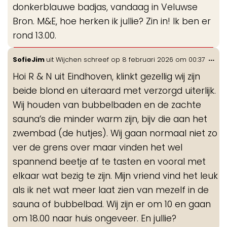
donkerblauwe badjas, vandaag in Veluwse
Bron. M&E, hoe herken ik jullie? Zin in! Ik ben er
rond 13.00.
Wis
...
SofieJim
uit
Wijchen
schreef op
8 februari 2026
om
00:37
de
Hoi R & N uit Eindhoven, klinkt gezellig wij zijn
me
beide blond en uiteraard met verzorgd uiterlijk.
Wij houden van bubbelbaden en de zachte
sauna’s die minder warm zijn, bijv die aan het
zwembad (de hutjes). Wij gaan normaal niet zo
ver de grens over maar vinden het wel
spannend beetje af te tasten en vooral met
elkaar wat bezig te zijn. Mijn vriend vind het leuk
als ik net wat meer laat zien van mezelf in de
sauna of bubbelbad. Wij zijn er om 10 en gaan
om 18.00 naar huis ongeveer. En jullie?