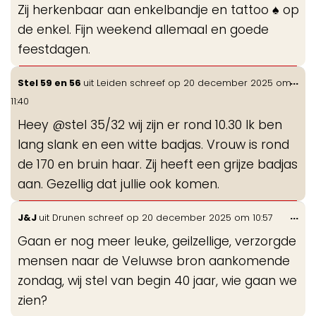
Zij herkenbaar aan enkelbandje en tattoo ♠️ op
de enkel. Fijn weekend allemaal en goede
feestdagen.
Wis
...
Stel 59 en 56
uit
Leiden
schreef op
20 december 2025
om
de
11:40
me
Heey @stel 35/32 wij zijn er rond 10.30 Ik ben
lang slank en een witte badjas. Vrouw is rond
de 170 en bruin haar. Zij heeft een grijze badjas
aan. Gezellig dat jullie ook komen.
Wis
...
J&J
uit
Drunen
schreef op
20 december 2025
om
10:57
de
Gaan er nog meer leuke, geilzellige, verzorgde
me
mensen naar de Veluwse bron aankomende
zondag, wij stel van begin 40 jaar, wie gaan we
zien?