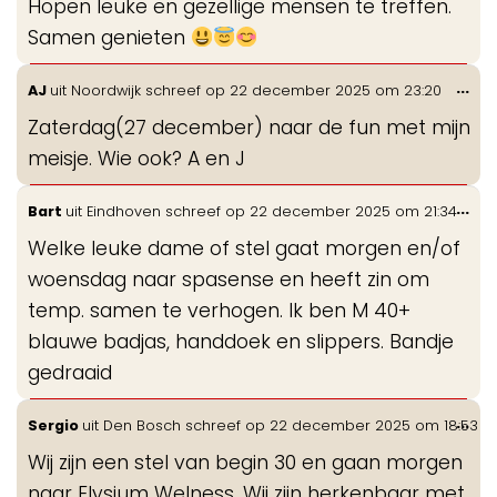
Hopen leuke en gezellige mensen te treffen.
Samen genieten
Wis
...
AJ
uit
Noordwijk
schreef op
22 december 2025
om
23:20
de
Zaterdag(27 december) naar de fun met mijn
me
meisje. Wie ook? A en J
Wis
...
Bart
uit
Eindhoven
schreef op
22 december 2025
om
21:34
de
Welke leuke dame of stel gaat morgen en/of
me
woensdag naar spasense en heeft zin om
temp. samen te verhogen. Ik ben M 40+
blauwe badjas, handdoek en slippers. Bandje
gedraaid
Wis
...
Sergio
uit
Den Bosch
schreef op
22 december 2025
om
18:53
de
Wij zijn een stel van begin 30 en gaan morgen
me
naar Elysium Welness. Wij zijn herkenbaar met