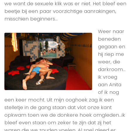
we want de sexuele klik was er niet. Het bleef een
beetje bij een paar voorzichtige aanrakingen,
misschien beginners…
Weer naar
beneden
gegaan en
hij riep me
weer, die
darkroom…
ik vroeg
aan Anita
of ik nog
een keer mocht. Uit mijn ooghoek zag ik een
stelletje in de gang staan dat vlot onze kant
opkwam toen we de donkere hoek omgleden…ik
bleef even staan om zeker te zijn dat zij het
waren die we zouden voelen. Al snel gleed er