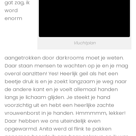
gat zag, ik
word
enorm
Vluchtplan
aangetrokken door darkrooms moet je weten.
Daar staan mensen te wachten op je en je mag
overal aanzitten! Yes! Heerlijk geil als het een
beetje druk is en je zoekt langzaam je weg naar
de andere kant en je voelt allemaal handen
langs je lichaam glijden. Je steekt je hand
voorzichtig uit en hebt een heerlijke zachte
vrouwenborst in je handen. Hmmmmm, lekker!
Daar hebben we ons uiteindelijk even
opgewarmd. Anita werd al flink te pakken