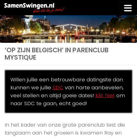
Doorgaan naar inhoud
‘OP ZIJN BELGISCH’ IN PARENCLUB
MYSTIQUE
Willen jullie een betrouwbare datingsite dan
kunnen we jullie
SDC
van harte aanbevelen,
veel stellen en altijd goeie dates!
Klik hier
om
naar SDC te gaan, echt goed!
In het kader van onze grote parenclub test die
langzaam aan het groeien is kwamen Ray en