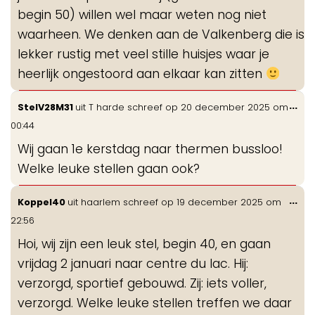
begin 50) willen wel maar weten nog niet
waarheen. We denken aan de Valkenberg die is
lekker rustig met veel stille huisjes waar je
heerlijk ongestoord aan elkaar kan zitten
Wis
...
StelV28M31
uit
T harde
schreef op
20 december 2025
om
de
00:44
me
Wij gaan 1e kerstdag naar thermen bussloo!
Welke leuke stellen gaan ook?
Wis
...
Koppel40
uit
haarlem
schreef op
19 december 2025
om
de
22:56
me
Hoi, wij zijn een leuk stel, begin 40, en gaan
vrijdag 2 januari naar centre du lac. Hij:
verzorgd, sportief gebouwd. Zij: iets voller,
verzorgd. Welke leuke stellen treffen we daar