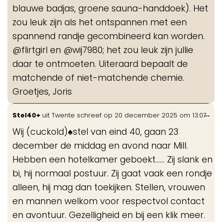
blauwe badjas, groene sauna-handdoek). Het
zou leuk zijn als het ontspannen met een
spannend randje gecombineerd kan worden.
@flirtgirl en @wij7980; het zou leuk zijn jullie
daar te ontmoeten. Uiteraard bepaalt de
matchende of niet-matchende chemie.
Groetjes, Joris
Wis
...
Stel40+
uit
Twente
schreef op
20 december 2025
om
13:07
de
Wij (cuckold)♠️stel van eind 40, gaan 23
me
december de middag en avond naar Mill.
Hebben een hotelkamer geboekt...... Zij slank en
bi, hij normaal postuur. Zij gaat vaak een rondje
alleen, hij mag dan toekijken. Stellen, vrouwen
en mannen welkom voor respectvol contact
en avontuur. Gezelligheid en bij een klik meer.