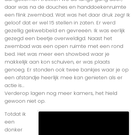
daar was na de douches en handdoekenruimte
een flink zwembad. Wat was het daar druk zeg! Ik
geloof dat er wel 15 stellen in zaten. Er werd
gezellig gekwebbeld en gevreeën. Ik was eerlijk
gezegd een beetje overweldigd. Naast het
zwembad was een open ruimte met een rond
bed. Het was meer een showbed waar je
makkelijk aan kon schuiven, er was plaats
genoeg. Er stonden ook twee bankjes waar je op
een afstandje heerlijk mee kan genieten als er
actie is…
Verderop lagen nog meer kamers, het hield
gewoon niet op.
Totdat ik
een
donker