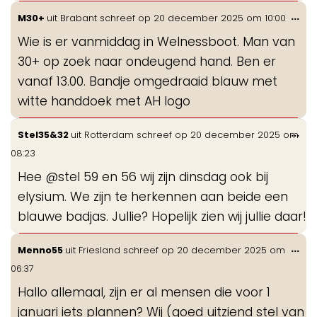
Wis
...
M30+
uit
Brabant
schreef op
20 december 2025
om
10:00
de
Wie is er vanmiddag in Welnessboot. Man van
me
30+ op zoek naar ondeugend hand. Ben er
vanaf 13.00. Bandje omgedraaid blauw met
witte handdoek met AH logo
Wis
...
Stel35&32
uit
Rotterdam
schreef op
20 december 2025
om
de
08:23
me
Hee @stel 59 en 56 wij zijn dinsdag ook bij
elysium. We zijn te herkennen aan beide een
blauwe badjas. Jullie? Hopelijk zien wij jullie daar!
Wis
...
Menno55
uit
Friesland
schreef op
20 december 2025
om
de
06:37
me
Hallo allemaal, zijn er al mensen die voor 1
januari iets plannen? Wij (goed uitziend stel van