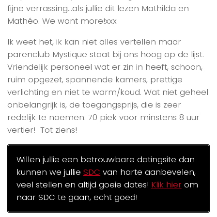
fijne verrassing…als jullie dit lezen Mathilda en
Mathéo. We want more!xxx
Ik weet het, ik kan niet alles vertellen maar
parenclub Mystique staat bij ons hoog op de lijst.
Vriendelijk personeel wat er zin in heeft, schoon,
ruim opgezet, spannende kamers, prettige
verlichting en niet te warm/koud. Wat niet geheel
onbelangrijk is, de toegangsprijs, die is zeer
redelijk te noemen. 70 piek voor minstens 8 uur
vertier! Tot ziens!
Willen jullie een betrouwbare datingsite dan
kunnen we jullie
SDC
van harte aanbevelen,
veel stellen en altijd goeie dates!
Klik hier
om
naar SDC te gaan, echt goed!