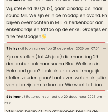
Stel40+
uit
Twente
schreef op
21 december 2025
om
08:21
de
Wij, stel eind 40 (zij bi), gaan dinsdag a.s. naar
me
sauna Mill. We zijn er in de middag en avond. En
blijven overnachten in Mill. Zij herkenbaar aan
enkelbandje en tattoo op de enkel. Groetjes en
fijne feestdagen
Wis
...
Stelzyz
uit
Lopik
schreef op
21 december 2025
om
07:54
de
Zijn er stellen (tot 45 jaar) die maandag 29
me
december ook naar sauna Blue Wellness in
Helmond gaan? Leuk als er zo veel mogelijk
stellen zouden gaan! Laat even weten als jullie
van plan zijn om te komen. Wie weet tot dan….
Wis
...
Stelmar
uit
Rotterdam
schreef op
20 december 2025
om
de
23:16
me
Stel van begin 40 zijn afgelopen keer bij de