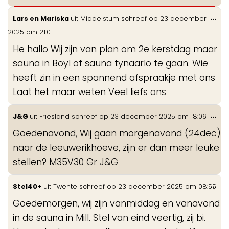
Wis
...
Lars en Mariska
uit
Middelstum
schreef op
23 december
de
2025
om
21:01
me
He hallo Wij zijn van plan om 2e kerstdag maar
sauna in Boyl of sauna tynaarlo te gaan. Wie
heeft zin in een spannend afspraakje met ons
Laat het maar weten Veel liefs ons
Wis
...
J&G
uit
Friesland
schreef op
23 december 2025
om
18:06
de
Goedenavond, Wij gaan morgenavond (24dec)
me
naar de leeuwerikhoeve, zijn er dan meer leuke
stellen? M35V30 Gr J&G
Wis
...
Stel40+
uit
Twente
schreef op
23 december 2025
om
08:55
de
Goedemorgen, wij zijn vanmiddag en vanavond
me
in de sauna in Mill. Stel van eind veertig, zij bi.