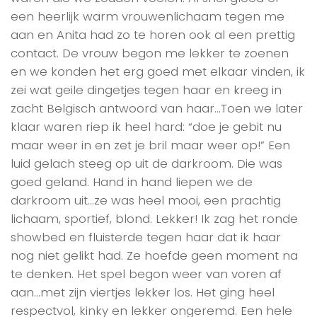
een heerlijk warm vrouwenlichaam tegen me
aan en Anita had zo te horen ook al een prettig
contact. De vrouw begon me lekker te zoenen
en we konden het erg goed met elkaar vinden, ik
zei wat geile dingetjes tegen haar en kreeg in
zacht Belgisch antwoord van haar…Toen we later
klaar waren riep ik heel hard: “doe je gebit nu
maar weer in en zet je bril maar weer op!” Een
luid gelach steeg op uit de darkroom. Die was
goed geland. Hand in hand liepen we de
darkroom uit…ze was heel mooi, een prachtig
lichaam, sportief, blond. Lekker! Ik zag het ronde
showbed en fluisterde tegen haar dat ik haar
nog niet gelikt had. Ze hoefde geen moment na
te denken. Het spel begon weer van voren af
aan…met zijn viertjes lekker los. Het ging heel
respectvol, kinky en lekker ongeremd. Een hele