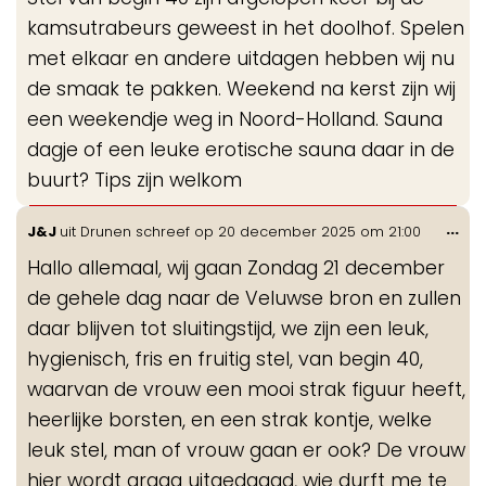
kamsutrabeurs geweest in het doolhof. Spelen
met elkaar en andere uitdagen hebben wij nu
de smaak te pakken. Weekend na kerst zijn wij
een weekendje weg in Noord-Holland. Sauna
dagje of een leuke erotische sauna daar in de
buurt? Tips zijn welkom
Wis
...
J&J
uit
Drunen
schreef op
20 december 2025
om
21:00
de
Hallo allemaal, wij gaan Zondag 21 december
me
de gehele dag naar de Veluwse bron en zullen
daar blijven tot sluitingstijd, we zijn een leuk,
hygienisch, fris en fruitig stel, van begin 40,
waarvan de vrouw een mooi strak figuur heeft,
heerlijke borsten, en een strak kontje, welke
leuk stel, man of vrouw gaan er ook? De vrouw
hier wordt graag uitgedaagd, wie durft me te