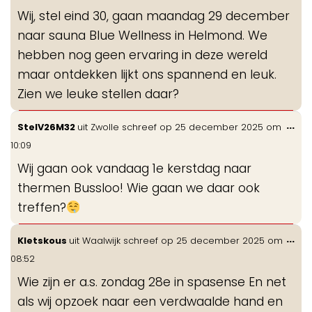
de
Wij, stel eind 30, gaan maandag 29 december
me
naar sauna Blue Wellness in Helmond. We
hebben nog geen ervaring in deze wereld
maar ontdekken lijkt ons spannend en leuk.
Zien we leuke stellen daar?
Wis
...
StelV26M32
uit
Zwolle
schreef op
25 december 2025
om
de
10:09
me
Wij gaan ook vandaag 1e kerstdag naar
thermen Bussloo! Wie gaan we daar ook
treffen?
Wis
...
Kletskous
uit
Waalwijk
schreef op
25 december 2025
om
de
08:52
me
Wie zijn er a.s. zondag 28e in spasense En net
als wij opzoek naar een verdwaalde hand en