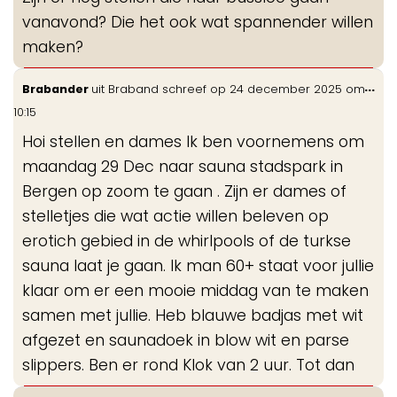
me
vanavond? Die het ook wat spannender willen
maken?
Wis
...
Brabander
uit
Braband
schreef op
24 december 2025
om
de
10:15
me
Hoi stellen en dames Ik ben voornemens om
maandag 29 Dec naar sauna stadspark in
Bergen op zoom te gaan . Zijn er dames of
stelletjes die wat actie willen beleven op
erotich gebied in de whirlpools of de turkse
sauna laat je gaan. Ik man 60+ staat voor jullie
klaar om er een mooie middag van te maken
samen met jullie. Heb blauwe badjas met wit
afgezet en saunadoek in blow wit en parse
slippers. Ben er rond Klok van 2 uur. Tot dan