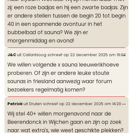
zij: een roze badjas en hij een zwarte badjas. Zijn
er andere stellen tussen de begin 20 tot begin
40 in een spannende avontuur in het
bubbelbad of sauna? We zijn er
morgenmiddag en avond!
Wis
...
J&C
uit
Callantsoog
schreef op
22 december 2025
om
16:02
de
We willen volgende x sauna leeuwerikhoeve
me
proberen. Of zijn er andere leuke stoute
saunas in friesland aanwezig waar forum
bezoekers regelmatig komen?
Wis
...
Patrick
uit
Druten
schreef op
22 december 2025
om
14:20
de
Wij stel 40+ willen morgenavond naar de
me
Beerendonck in Wijchen gaan en zijn op zoek
naar wat extra's, wie weet geschikte plekken?