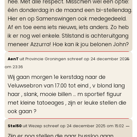
nee. Met alle respect. Misschien wél een optie:
één donderdag in de maand een bi-stellendag.
Hier en op Samenswingen ook medegedeeld.
Af en toe eens iets nieuws, iets anders. Zo heb
ik er nog wel enkele. Stilstand is achteruitgang
meneer Azzurra! Hoe kan ik jou belonen John?
Wis
...
AenT
uit
Provincie Groningen
schreef op
24 december 2025
de
om
23:36
me
Wij gaan morgen 1e kerstdag naar de
Veluwsebron van 17.00 tot eind , v blond lang
haar , slank, mooie billen … m sportief figuur
met kleine tatoeages , zijn er leuke stellen die
ook gaan ?
Wis
...
Stel50
uit
Wezep
schreef op
24 december 2025
om
15:02
de
Zijn er nog stellen die naar bussloo gaan