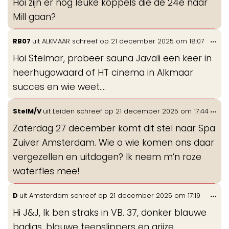
Hoi zijn er nog leuke koppels die de 24e naar
Mill gaan?
Wis
...
RB07
uit
ALKMAAR
schreef op
21 december 2025
om
18:07
de
Hoi Stelmar, probeer sauna Javali een keer in
me
heerhugowaard of HT cinema in Alkmaar
succes en wie weet....
Wis
...
StelM/V
uit
Leiden
schreef op
21 december 2025
om
17:44
de
Zaterdag 27 december komt dit stel naar Spa
me
Zuiver Amsterdam. Wie o wie komen ons daar
vergezellen en uitdagen? Ik neem m’n roze
waterfles mee!
Wis
...
D
uit
Amsterdam
schreef op
21 december 2025
om
17:19
de
Hi J&J, Ik ben straks in VB. 37, donker blauwe
me
badjas, blauwe teenslippers en grijze