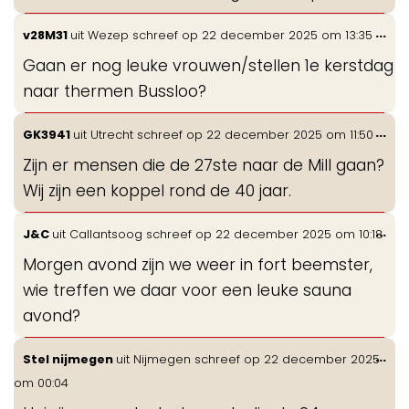
Wis
...
v28M31
uit
Wezep
schreef op
22 december 2025
om
13:35
de
Gaan er nog leuke vrouwen/stellen 1e kerstdag
me
naar thermen Bussloo?
Wis
...
GK3941
uit
Utrecht
schreef op
22 december 2025
om
11:50
de
Zijn er mensen die de 27ste naar de Mill gaan?
me
Wij zijn een koppel rond de 40 jaar.
Wis
...
J&C
uit
Callantsoog
schreef op
22 december 2025
om
10:18
de
Morgen avond zijn we weer in fort beemster,
me
wie treffen we daar voor een leuke sauna
avond?
Wis
...
Stel nijmegen
uit
Nijmegen
schreef op
22 december 2025
de
om
00:04
me