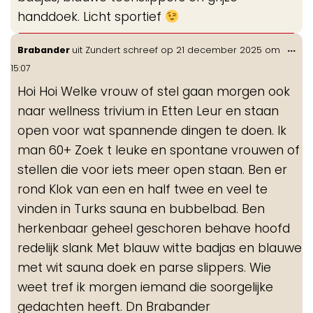
handdoek. Licht sportief
Wis
...
Brabander
uit
Zundert
schreef op
21 december 2025
om
de
15:07
me
Hoi Hoi Welke vrouw of stel gaan morgen ook
naar wellness trivium in Etten Leur en staan
open voor wat spannende dingen te doen. Ik
man 60+ Zoek t leuke en spontane vrouwen of
stellen die voor iets meer open staan. Ben er
rond Klok van een en half twee en veel te
vinden in Turks sauna en bubbelbad. Ben
herkenbaar geheel geschoren behave hoofd
redelijk slank Met blauw witte badjas en blauwe
met wit sauna doek en parse slippers. Wie
weet tref ik morgen iemand die soorgelijke
gedachten heeft. Dn Brabander