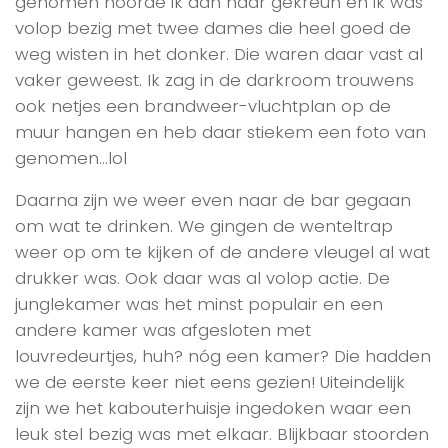
genomen hoorde ik aan haar gekreun en ik was
volop bezig met twee dames die heel goed de
weg wisten in het donker. Die waren daar vast al
vaker geweest. Ik zag in de darkroom trouwens
ook netjes een brandweer-vluchtplan op de
muur hangen en heb daar stiekem een foto van
genomen…lol
Daarna zijn we weer even naar de bar gegaan
om wat te drinken. We gingen de wenteltrap
weer op om te kijken of de andere vleugel al wat
drukker was. Ook daar was al volop actie. De
junglekamer was het minst populair en een
andere kamer was afgesloten met
louvredeurtjes, huh? nóg een kamer? Die hadden
we de eerste keer niet eens gezien! Uiteindelijk
zijn we het kabouterhuisje ingedoken waar een
leuk stel bezig was met elkaar. Blijkbaar stoorden