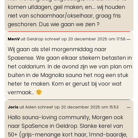
komen uitdagen, geil maken, en.... wij houden
niet van schaamhaar/okselhaar, graag fris
geschoren. Dus wie gaan we zien ?
Wis
...
MenV
uit
Geldrop
schreef op
20 december 2025
om
17:58
de
Wij gaan als stel morgenmiddag naar
me
Spasense. We gaan elkaar stiekem betasten in
het caldarium. In de avond zijn we van plan om
buiten in de Magnolia sauna het nog een stuk
heter te maken. Kom er gerust bij voor wat
vermaak...
Wis
...
Joris
uit
Asten
schreef op
20 december 2025
om
15:53
de
Hallo sauna-loving community, Morgen ook
me
naar SpaSence in Geldrop. Slanke kerel van
50+ (grijs-menange kort haar, 1mnd-baardje,