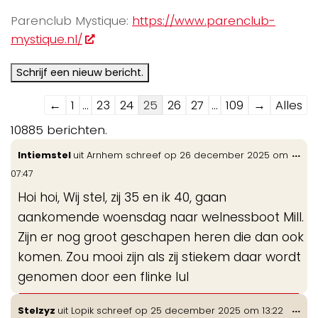
Parenclub Mystique:
https://www.parenclub-
mystique.nl/
Navigatie
←
1
...
23
24
25
26
27
...
109
→
Alles
door
10885 berichten.
de
Wis
...
Intiemstel
uit
Arnhem
schreef op
26 december 2025
om
gastenboek-
de
07:47
lijst
me
Hoi hoi, Wij stel, zij 35 en ik 40, gaan
aankomende woensdag naar welnessboot Mill.
Zijn er nog groot geschapen heren die dan ook
komen. Zou mooi zijn als zij stiekem daar wordt
genomen door een flinke lul
Wis
...
Stelzyz
uit
Lopik
schreef op
25 december 2025
om
13:22