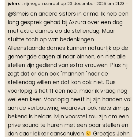
Wis
...
john
uit
nijmegen
schreef op
23 december 2025
om
21:23
de
@Smeis en andere sisters in crime. Ik heb een
me
lang gesprek gehad bij Azzura over een dag
met extra dames op de stellendag. Maar
stuitte toch op wat bedenkingen.
Alleenstaande dames kunnen natuurlijk op de
gemengde dagen al naar binnen, en niet alle
stellen zijn gediend van extra vrouwen. Plus hij
zegt dat er dan ook "mannen "naar de
stellendag willen en dat kan ook niet. Dus
voorlopig is het ff een nee, maar ik vraag nog
wel een keer. Voorlopig heeft hij zijn handen vol
aan de verbouwing, waarover ook niets zinnigs
bekend is helaas. Mijn voorstel zou zijn om een
prive sauna te huren met een paar stellen en
dan daar lekker aanschuiven
Groetjes John