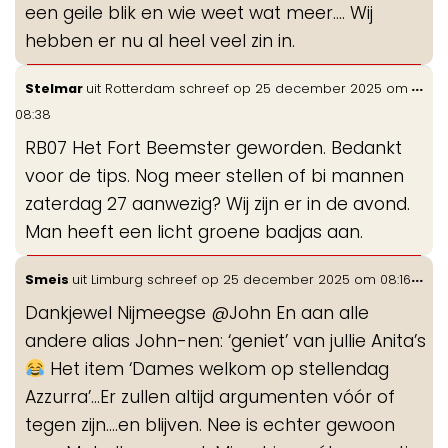
een geile blik en wie weet wat meer.... Wij
hebben er nu al heel veel zin in.
Wis
...
Stelmar
uit
Rotterdam
schreef op
25 december 2025
om
de
08:38
me
RB07 Het Fort Beemster geworden. Bedankt
voor de tips. Nog meer stellen of bi mannen
zaterdag 27 aanwezig? Wij zijn er in de avond.
Man heeft een licht groene badjas aan.
Wis
...
Smeis
uit
Limburg
schreef op
25 december 2025
om
08:16
de
Dankjewel Nijmeegse @John En aan alle
me
andere alias John-nen: ‘geniet’ van jullie Anita’s
Het item ‘Dames welkom op stellendag
Azzurra’…Er zullen altijd argumenten vóór of
tegen zijn….en blijven. Nee is echter gewoon