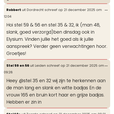
Wis
...
Robbert
uit
Dordrecht
schreef op
21 december 2025
om
de
12:04
me
Hoi stel 59 & 56 en stel 35 & 32, ik (man 48,
slank, goed verzorgd)ben dinsdag ook in
Elysium. Vinden jullie het goed als ik jullie
aanspreek? Verder geen verwachtingen hoor.
Groetjes!
Wis
...
Stel 59 en 56
uit
Leiden
schreef op
21 december 2025
om
de
09:28
me
Heey @stel 35 en 32 wij zijn te herkennen aan
de man lang en slank en witte badjas En de
vrouw 165 en bruin kort haar en grijze badjas.
Hebben er zin in
Wis
...