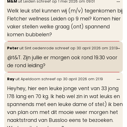
Wis
...
M&M
uit
Leiden
schreef op
1 mei 2026
om
09:01
de
Welk leuk stel kunnen wij (m/v) tegenkomen bij
me
Fletcher wellness Leiden op 9 mei? Komen hier
vaker stellen welke graag (ont) spannend
komen bubbelen?
Wis
...
Peter
uit
Sint oedenrode
schreef op
30 april 2026
om
23:13
de
@t&T. Zijn jullie er morgen ook rond 19.30 voor
me
de rond leiding?
Wis
...
Ray
uit
Apeldoorn
schreef op
30 april 2026
om
21:19
de
Heyhey, hier een leuke jonge vent van 33 jong
me
178 lang en 70 kg. Ik heb wel zin in wat leuks en
spannends met een leuke dame of stel:) ik ben
van plan om met dit mooie weer morgen het
naaktstrand van Bussloo eens te bezoeken.