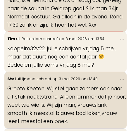
Hallo, Is er iemand die a.s dinsdag ook gezellig
me
naar de sauna in Geldrop gaat ? Ik man 34jr.
Normaal postuur. Ga alleen in de avond. Rond
17:30 zal ik er zijn. Ik hoor het wel. Xxx
Wis
...
Tim
uit
Rotterdam
schreef op
3 mei 2026
om
13:54
de
Koppelm32v22, jullie schrijven vrijdag 5 mei,
me
maar dat duurt nog een aantal jaar
Bedoelen jullie soms vrijdag 8 mei?
Wis
...
Stel
uit
Ijmond
schreef op
3 mei 2026
om
13:49
de
Groote Keeten. Wij stel gaan zomers ook naar
me
dit stuk naaktstrand. Alleen jammer dat je nooit
weet wie wie is. Wij zijn man, vrouw,slank
smooth Ik meestal blauwe bad laken,vrouw
leest meestal een boek.