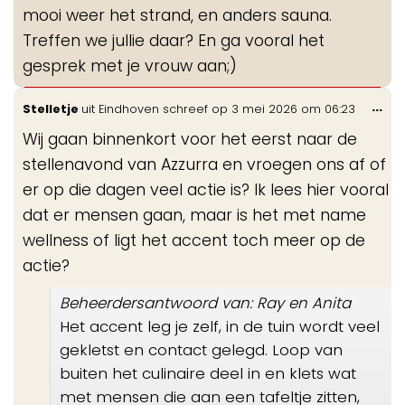
mooi weer het strand, en anders sauna.
Treffen we jullie daar? En ga vooral het
gesprek met je vrouw aan;)
Wis
...
Stelletje
uit
Eindhoven
schreef op
3 mei 2026
om
06:23
de
Wij gaan binnenkort voor het eerst naar de
me
stellenavond van Azzurra en vroegen ons af of
er op die dagen veel actie is? Ik lees hier vooral
dat er mensen gaan, maar is het met name
wellness of ligt het accent toch meer op de
actie?
Beheerdersantwoord van: Ray en Anita
Het accent leg je zelf, in de tuin wordt veel
gekletst en contact gelegd. Loop van
buiten het culinaire deel in en klets wat
met mensen die aan een tafeltje zitten,