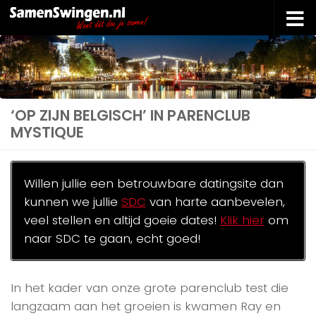
Doorgaan naar inhoud
‘OP ZIJN BELGISCH’ IN PARENCLUB
MYSTIQUE
Willen jullie een betrouwbare datingsite dan
kunnen we jullie
SDC
van harte aanbevelen,
veel stellen en altijd goeie dates!
Klik hier
om
naar SDC te gaan, echt goed!
In het kader van onze grote parenclub test die
langzaam aan het groeien is kwamen Ray en