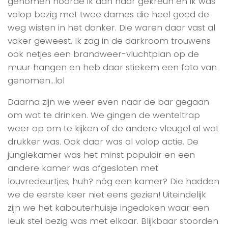
genomen hoorde ik aan haar gekreun en ik was
volop bezig met twee dames die heel goed de
weg wisten in het donker. Die waren daar vast al
vaker geweest. Ik zag in de darkroom trouwens
ook netjes een brandweer-vluchtplan op de
muur hangen en heb daar stiekem een foto van
genomen…lol
Daarna zijn we weer even naar de bar gegaan
om wat te drinken. We gingen de wenteltrap
weer op om te kijken of de andere vleugel al wat
drukker was. Ook daar was al volop actie. De
junglekamer was het minst populair en een
andere kamer was afgesloten met
louvredeurtjes, huh? nóg een kamer? Die hadden
we de eerste keer niet eens gezien! Uiteindelijk
zijn we het kabouterhuisje ingedoken waar een
leuk stel bezig was met elkaar. Blijkbaar stoorden