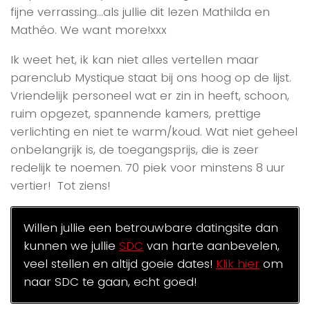
fijne verrassing…als jullie dit lezen Mathilda en
Mathéo. We want more!xxx
Ik weet het, ik kan niet alles vertellen maar
parenclub Mystique staat bij ons hoog op de lijst.
Vriendelijk personeel wat er zin in heeft, schoon,
ruim opgezet, spannende kamers, prettige
verlichting en niet te warm/koud. Wat niet geheel
onbelangrijk is, de toegangsprijs, die is zeer
redelijk te noemen. 70 piek voor minstens 8 uur
vertier! Tot ziens!
Willen jullie een betrouwbare datingsite dan
kunnen we jullie
SDC
van harte aanbevelen,
veel stellen en altijd goeie dates!
Klik hier
om
naar SDC te gaan, echt goed!