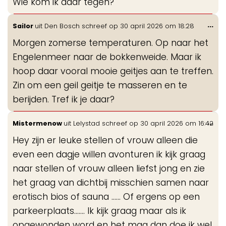
Wie kom ik daar tegen?
Wis
...
Sailor
uit
Den Bosch
schreef op
30 april 2026
om
18:28
de
Morgen zomerse temperaturen. Op naar het
me
Engelenmeer naar de bokkenweide. Maar ik
hoop daar vooral mooie geitjes aan te treffen.
Zin om een geil geitje te masseren en te
berijden. Tref ik je daar?
Wis
...
Mistermenow
uit
Lelystad
schreef op
30 april 2026
om
16:42
de
Hey zijn er leuke stellen of vrouw alleen die
me
even een dagje willen avonturen ik kijk graag
naar stellen of vrouw alleen liefst jong en zie
het graag van dichtbij misschien samen naar
erotisch bios of sauna ...... Of ergens op een
parkeerplaats....... Ik kijk graag maar als ik
opgewonden word en het mag dan doe ik wel