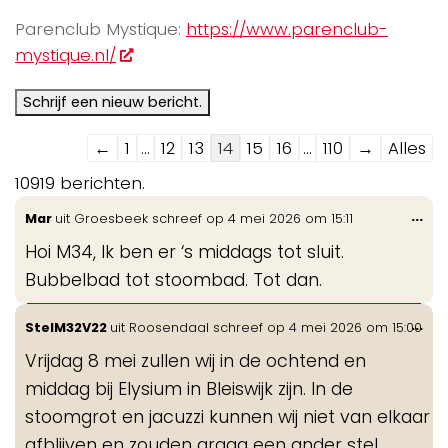
Parenclub Mystique:
https://www.parenclub-
mystique.nl/
Navigatie
←
1
...
12
13
14
15
16
...
110
→
Alles
door
10919 berichten.
de
Wis
...
Mar
uit
Groesbeek
schreef op
4 mei 2026
om
15:11
gastenboek-
de
lijst
Hoi M34, Ik ben er ‘s middags tot sluit.
me
Bubbelbad tot stoombad. Tot dan.
Wis
...
StelM32V22
uit
Roosendaal
schreef op
4 mei 2026
om
15:00
de
Vrijdag 8 mei zullen wij in de ochtend en
me
middag bij Elysium in Bleiswijk zijn. In de
stoomgrot en jacuzzi kunnen wij niet van elkaar
afblijven en zouden graag een ander stel