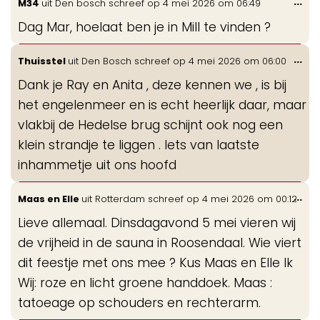
Wis
...
M34
uit
Den bosch
schreef op
4 mei 2026
om
06:49
de
Dag Mar, hoelaat ben je in Mill te vinden ?
me
Wis
...
Thuisstel
uit
Den Bosch
schreef op
4 mei 2026
om
06:00
de
Dank je Ray en Anita , deze kennen we , is bij
me
het engelenmeer en is echt heerlijk daar, maar
vlakbij de Hedelse brug schijnt ook nog een
klein strandje te liggen . Iets van laatste
inhammetje uit ons hoofd
Wis
...
Maas en Elle
uit
Rotterdam
schreef op
4 mei 2026
om
00:12
de
Lieve allemaal. Dinsdagavond 5 mei vieren wij
me
de vrijheid in de sauna in Roosendaal. Wie viert
dit feestje met ons mee ? Kus Maas en Elle Ik
Wij: roze en licht groene handdoek. Maas :
tatoeage op schouders en rechterarm.