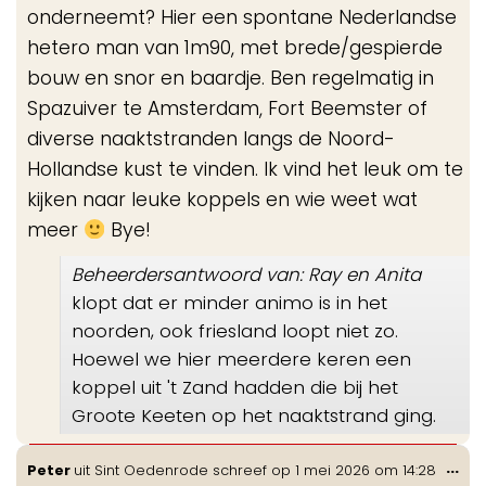
onderneemt? Hier een spontane Nederlandse
hetero man van 1m90, met brede/gespierde
bouw en snor en baardje. Ben regelmatig in
Spazuiver te Amsterdam, Fort Beemster of
diverse naaktstranden langs de Noord-
Hollandse kust te vinden. Ik vind het leuk om te
kijken naar leuke koppels en wie weet wat
meer
Bye!
Beheerdersantwoord van: Ray en Anita
klopt dat er minder animo is in het
noorden, ook friesland loopt niet zo.
Hoewel we hier meerdere keren een
koppel uit 't Zand hadden die bij het
Groote Keeten op het naaktstrand ging.
Wis
...
Peter
uit
Sint Oedenrode
schreef op
1 mei 2026
om
14:28