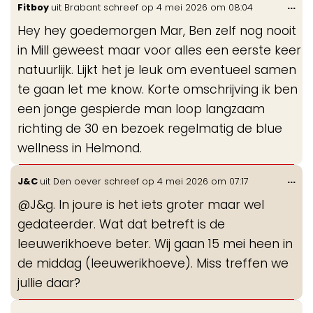
Wis
...
Fitboy
uit
Brabant
schreef op
4 mei 2026
om
08:04
de
Hey hey goedemorgen Mar, Ben zelf nog nooit
me
in Mill geweest maar voor alles een eerste keer
natuurlijk. Lijkt het je leuk om eventueel samen
te gaan let me know. Korte omschrijving ik ben
een jonge gespierde man loop langzaam
richting de 30 en bezoek regelmatig de blue
wellness in Helmond.
Wis
...
J&C
uit
Den oever
schreef op
4 mei 2026
om
07:17
de
@J&g. In joure is het iets groter maar wel
me
gedateerder. Wat dat betreft is de
leeuwerikhoeve beter. Wij gaan 15 mei heen in
de middag (leeuwerikhoeve). Miss treffen we
jullie daar?