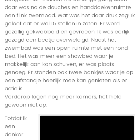
daar was na de douches en handdoekenruimte
een flink zwembad. Wat was het daar druk zeg! Ik
geloof dat er wel 15 stellen in zaten. Er werd
gezellig gekwebbeld en gevreeën. Ik was eerlijk
gezegd een beetje overweldigd. Naast het
zwembad was een open ruimte met een rond
bed. Het was meer een showbed waar je
makkelijk aan kon schuiven, er was plaats
genoeg. Er stonden ook twee bankjes waar je op
een afstandje heerlijk mee kan genieten als er
actie is…
Verderop lagen nog meer kamers, het hield
gewoon niet op.
Totdat ik
een
donker