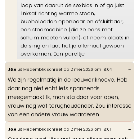
loop van daaruit de sexbios in of ga juist
linksaf richting warme steen,
bubbelbaden openbaar en afsluitbaar,
een stoomcabine (die ze eens met
schuim moeten vullen), of neem plaats in
de sling en laat het je allemaal gewoon
overkomen. Een pareltje
Wis
...
J&e
uit
Medemblik
schreef op
2 mei 2026
om
18:04
de
We zijn regelmatig in de leeuwerikhoeve. Heb
me
daar nog niet echt iets spannends
meegemaakt Ik, man sta daar voor open,
vrouw nog wat terughoudender. Zou interesse
van een andere vrouw waarderen
Wis
...
J&e
uit
Medemblik
schreef op
2 mei 2026
om
18:01
de