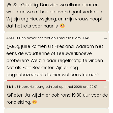
de
@T&T. Gezellig. Dan zien we elkaar daar en
me
wachten we af hoe de avond gaat verlopen.
Wij zijn erg nieuwsgierig, en mijn vrouw hoopt
dat het iets voor haar is.
Wis
...
J&C
uit
Den oever
schreef op
1 mei 2026
om
09:49
de
@J&g, jullie komen uit Friesland, waarom niet
me
eens de woudfenne of Leeuwerikhoeve
proberen? We zijn daar regelmatig te vinden.
Net als Fort Beemster. Zijn er nog
paginabezoekers die hier wel eens komen?
Wis
...
T&T
uit
Noord-Limburg
schreef op
1 mei 2026
om
09:01
de
@Peter. Ja, wij zijn er ook rond 19.30 uur voor de
me
rondleiding.