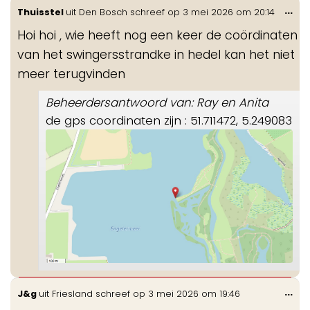
Wis
...
Thuisstel
uit
Den Bosch
schreef op
3 mei 2026
om
20:14
de
Hoi hoi , wie heeft nog een keer de coördinaten
me
van het swingersstrandke in hedel kan het niet
meer terugvinden
Beheerdersantwoord van: Ray en Anita
de gps coordinaten zijn : 51.711472, 5.249083
Wis
...
J&g
uit
Friesland
schreef op
3 mei 2026
om
19:46
de