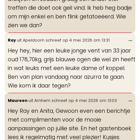
treffen die doet ook geil vind. Ik heb heg badje
om mijn enkel en ben flink getatoeëerd. Wie
zien we dan?
Wis
...
Ray
uit
Apeldoorn
schreef op
4 mei 2026
om
13:31
de
Hey hey, hier een leuke jonge vent van 33 jaar
me
oud 178,70kg, grijs blauwe ogen die wel zin heeft
in wat leuks met een leuke dame of koppel.
Ben van plan vandaag naar azurra te gaan.
Wie kom ik daar tegen?
Wis
...
Maureen
uit
Arnhem
schreef op
4 mei 2026
om
13:03
de
Hey Ray en Anita, Gewoon even een berichtje
me
met complimenten voor de mooie
aanpassingen op jullie site. En het gastenboek
lees ik regelmatig met veel plezier! Kusjes