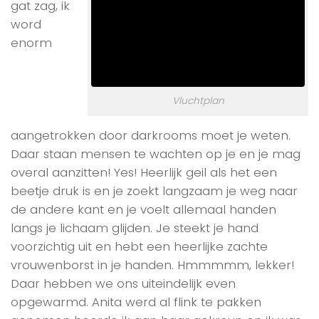
gat zag, ik
word
enorm
Vluchtplan
aangetrokken door darkrooms moet je weten.
Daar staan mensen te wachten op je en je mag
overal aanzitten! Yes! Heerlijk geil als het een
beetje druk is en je zoekt langzaam je weg naar
de andere kant en je voelt allemaal handen
langs je lichaam glijden. Je steekt je hand
voorzichtig uit en hebt een heerlijke zachte
vrouwenborst in je handen. Hmmmmm, lekker!
Daar hebben we ons uiteindelijk even
opgewarmd. Anita werd al flink te pakken