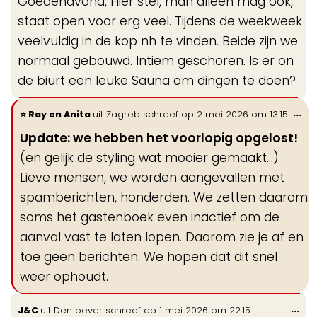
Goedenavond, Hier stel, man alleen mag ook,
me
staat open voor erg veel. Tijdens de weekweek
veelvuldig in de kop nh te vinden. Beide zijn we
normaal gebouwd. Intiem geschoren. Is er on
de biurt een leuke Sauna om dingen te doen?
Wi
...
Ray en Anita
uit
Zagreb
schreef op
2 mei 2026
om
13:15
de
Update: we hebben het voorlopig opgelost!
me
(en gelijk de styling wat mooier gemaakt…)
Lieve mensen, we worden aangevallen met
spamberichten, honderden. We zetten daarom
soms het gastenboek even inactief om de
aanval vast te laten lopen. Daarom zie je af en
toe geen berichten. We hopen dat dit snel
weer ophoudt.
Wis
...
J&C
uit
Den oever
schreef op
1 mei 2026
om
22:15