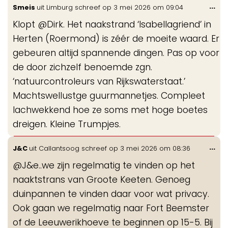
Wis
...
Smeis
uit
Limburg
schreef op
3 mei 2026
om
09:04
de
Klopt @Dirk. Het naakstrand ‘Isabellagriend’ in
me
Herten (Roermond) is zéér de moeite waard. Er
gebeuren altijd spannende dingen. Pas op voor
de door zichzelf benoemde zgn.
‘natuurcontroleurs van Rijkswaterstaat.’
Machtswellustge guurmannetjes. Compleet
lachwekkend hoe ze soms met hoge boetes
dreigen. Kleine Trumpjes.
Wis
...
J&C
uit
Callantsoog
schreef op
3 mei 2026
om
08:36
de
@J&e..we zijn regelmatig te vinden op het
me
naaktstrans van Groote Keeten. Genoeg
duinpannen te vinden daar voor wat privacy.
Ook gaan we regelmatig naar Fort Beemster
of de Leeuwerikhoeve te beginnen op 15-5. Bij