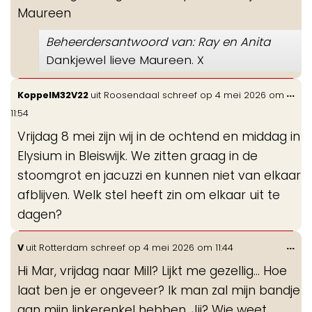
Maureen
Beheerdersantwoord van: Ray en Anita
Dankjewel lieve Maureen. X
Wis
...
KoppelM32V22
uit
Roosendaal
schreef op
4 mei 2026
om
de
11:54
me
Vrijdag 8 mei zijn wij in de ochtend en middag in
Elysium in Bleiswijk. We zitten graag in de
stoomgrot en jacuzzi en kunnen niet van elkaar
afblijven. Welk stel heeft zin om elkaar uit te
dagen?
Wis
...
V
uit
Rotterdam
schreef op
4 mei 2026
om
11:44
de
Hi Mar, vrijdag naar Mill? Lijkt me gezellig... Hoe
me
laat ben je er ongeveer? Ik man zal mijn bandje
aan mijn linkerenkel hebben. Jij? Wie weet