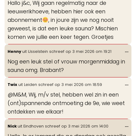
Hallo j&c, Wij gaan regelmatig naar de
me
leeuwerikhoeve, hebben hier ook een
abonnement
, in joure zijn we nog nooit
geweest, is dat een leuke sauna? Mischien
komen we jullie een keer tegen. Groetjes
Wis
...
Henny
uit
IJsselstein
schreef op
3 mei 2026
om
19:21
de
Nog een leuk stel of vrouw morgenmiddag in
me
sauna omg. Brabant?
Wis
...
Twix
uit
Leiden
schreef op
3 mei 2026
om
18:59
de
@M&M, Wij, m/v stel, hebben wel zin in een
me
(ont)spannende ontmoeting de 9e, wie weet
ontdekken we elkaar!
Wis
...
Nick
uit
Eindhoven
schreef op
3 mei 2026
om
14:00
de