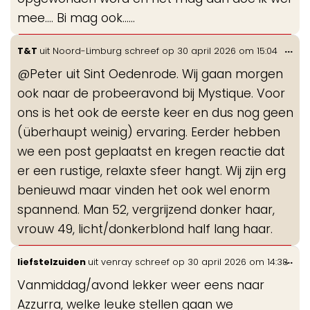
mee.... Bi mag ook......
Wis
...
T&T
uit
Noord-Limburg
schreef op
30 april 2026
om
15:04
de
@Peter uit Sint Oedenrode. Wij gaan morgen
me
ook naar de probeeravond bij Mystique. Voor
ons is het ook de eerste keer en dus nog geen
(überhaupt weinig) ervaring. Eerder hebben
we een post geplaatst en kregen reactie dat
er een rustige, relaxte sfeer hangt. Wij zijn erg
benieuwd maar vinden het ook wel enorm
spannend. Man 52, vergrijzend donker haar,
vrouw 49, licht/donkerblond half lang haar.
Wis
...
liefstelzuiden
uit
venray
schreef op
30 april 2026
om
14:38
de
Vanmiddag/avond lekker weer eens naar
me
Azzurra, welke leuke stellen gaan we