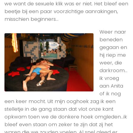
we want de sexuele klik was er niet. Het bleef een
beetje bij een paar voorzichtige aanrakingen,
misschien beginners…
Weer naar
beneden
gegaan en
hij riep me
weer, die
darkroom…
ik vroeg
aan Anita
of ik nog
een keer mocht. Uit mijn ooghoek zag ik een
stelletje in de gang staan dat vlot onze kant
opkwam toen we de donkere hoek omgleden…ik
bleef even staan om zeker te zijn dat zij het
waren die we zouden voelen. Al snel gleed er