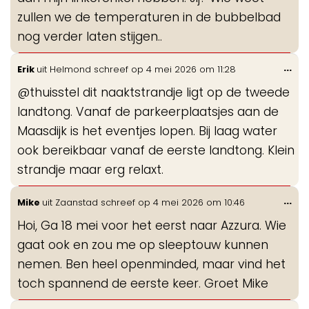
zullen we de temperaturen in de bubbelbad
nog verder laten stijgen..
Wis
...
Erik
uit
Helmond
schreef op
4 mei 2026
om
11:28
de
@thuisstel dit naaktstrandje ligt op de tweede
me
landtong. Vanaf de parkeerplaatsjes aan de
Maasdijk is het eventjes lopen. Bij laag water
ook bereikbaar vanaf de eerste landtong. Klein
strandje maar erg relaxt.
Wis
...
Mike
uit
Zaanstad
schreef op
4 mei 2026
om
10:46
de
Hoi, Ga 18 mei voor het eerst naar Azzura. Wie
me
gaat ook en zou me op sleeptouw kunnen
nemen. Ben heel openminded, maar vind het
toch spannend de eerste keer. Groet Mike