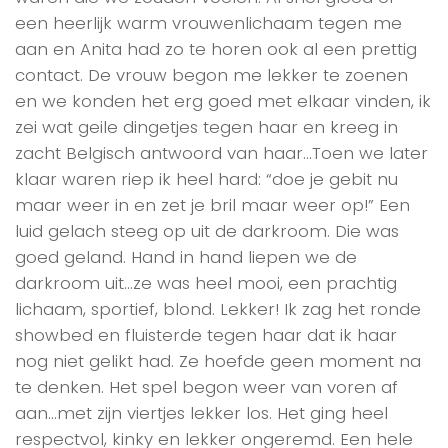
een heerlijk warm vrouwenlichaam tegen me
aan en Anita had zo te horen ook al een prettig
contact. De vrouw begon me lekker te zoenen
en we konden het erg goed met elkaar vinden, ik
zei wat geile dingetjes tegen haar en kreeg in
zacht Belgisch antwoord van haar…Toen we later
klaar waren riep ik heel hard: “doe je gebit nu
maar weer in en zet je bril maar weer op!” Een
luid gelach steeg op uit de darkroom. Die was
goed geland. Hand in hand liepen we de
darkroom uit…ze was heel mooi, een prachtig
lichaam, sportief, blond. Lekker! Ik zag het ronde
showbed en fluisterde tegen haar dat ik haar
nog niet gelikt had. Ze hoefde geen moment na
te denken. Het spel begon weer van voren af
aan…met zijn viertjes lekker los. Het ging heel
respectvol, kinky en lekker ongeremd. Een hele