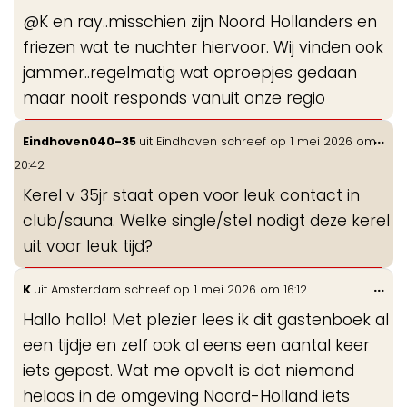
de
@K en ray..misschien zijn Noord Hollanders en
me
friezen wat te nuchter hiervoor. Wij vinden ook
jammer..regelmatig wat oproepjes gedaan
maar nooit responds vanuit onze regio
Wis
...
Eindhoven040-35
uit
Eindhoven
schreef op
1 mei 2026
om
de
20:42
me
Kerel v 35jr staat open voor leuk contact in
club/sauna. Welke single/stel nodigt deze kerel
uit voor leuk tijd?
Wis
...
K
uit
Amsterdam
schreef op
1 mei 2026
om
16:12
de
Hallo hallo! Met plezier lees ik dit gastenboek al
me
een tijdje en zelf ook al eens een aantal keer
iets gepost. Wat me opvalt is dat niemand
helaas in de omgeving Noord-Holland iets