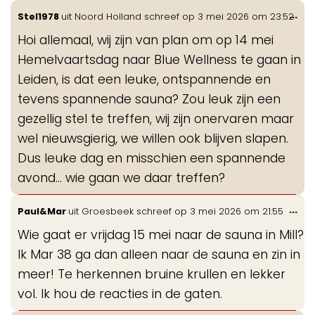
Wis
...
Stel1978
uit
Noord Holland
schreef op
3 mei 2026
om
23:52
de
Hoi allemaal, wij zijn van plan om op 14 mei
me
Hemelvaartsdag naar Blue Wellness te gaan in
Leiden, is dat een leuke, ontspannende en
tevens spannende sauna? Zou leuk zijn een
gezellig stel te treffen, wij zijn onervaren maar
wel nieuwsgierig, we willen ook blijven slapen.
Dus leuke dag en misschien een spannende
avond… wie gaan we daar treffen?
Wis
...
Paul&Mar
uit
Groesbeek
schreef op
3 mei 2026
om
21:55
de
Wie gaat er vrijdag 15 mei naar de sauna in Mill?
me
Ik Mar 38 ga dan alleen naar de sauna en zin in
meer! Te herkennen bruine krullen en lekker
vol. Ik hou de reacties in de gaten.