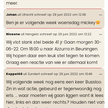
meer.
Wis
...
Johan
uit
Utrecht
schreef op
29 juni 2022
om
12:38
de
Ben je er volgende week woensdag mickey
me
Wis
...
Niceone
uit
Hengelo
schreef op
29 juni 2022
om
12:22
de
Wij vlot slank stel beide 41 jr Gaan morgen 30-
me
06-22. Om 18:00 u naar Azzurra in Beuningen.
Wij hopen daar een leuk stel tegen te komen.
Graag een reactie van wie er allemaal komt
Wis
...
Koppel40
uit
Zundert
schreef op
29 juni 2022
om
10:46
de
Wij volgende week nog eens een keer Bussloo.
me
Zin in wat actie, gebeurd er tegenwoordig nog
iets. … waar moeten wij gaan liggen want ik lees
hier, links en dan weer rechts.? Houden niet van