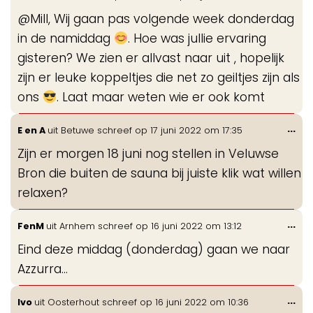
de
@Mill, Wij gaan pas volgende week donderdag
me
in de namiddag
. Hoe was jullie ervaring
gisteren? We zien er allvast naar uit , hopelijk
zijn er leuke koppeltjes die net zo geiltjes zijn als
ons
. Laat maar weten wie er ook komt
Wis
...
E en A
uit
Betuwe
schreef op
17 juni 2022
om
17:35
de
Zijn er morgen 18 juni nog stellen in Veluwse
me
Bron die buiten de sauna bij juiste klik wat willen
relaxen?
Wis
...
FenM
uit
Arnhem
schreef op
16 juni 2022
om
13:12
de
Eind deze middag (donderdag) gaan we naar
me
Azzurra...
Wis
...
Ivo
uit
Oosterhout
schreef op
16 juni 2022
om
10:36