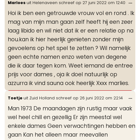
Wis
...
Marloes
uit
Helenaveen
schreef op
27 juni 2022
om
12:40
de
Hoi ik ben een getrouwde vrouw vol en rond . Ik
me
mag van mijn man gaan zelf heeft hij een zeer
laag libido en wil niet dat ik er een relatie op na
hou.kan ik hier heerlijk genieten zonder mijn
gevoelens op het spel te zetten ? Wil namelijk
geen echte namen enzo weten van degene
die ik daar tegen kom. Weet iemand de entree
prijs voor dames , oja ik doel natuurlijk op
azzurra ik vind sauna ook heerlijk Xxxx marlies.
Wis
...
Toetje
uit
Zuid Holland
schreef op
26 juni 2022
om
22:14
de
Man 1973 De maandagen zijn rustig maar vaak
me
wel heel chill en gezellig Er zijn meestal wel
enkele dames Geen verwachtingen hebben en
gaan Kan het alleen maar meevallen