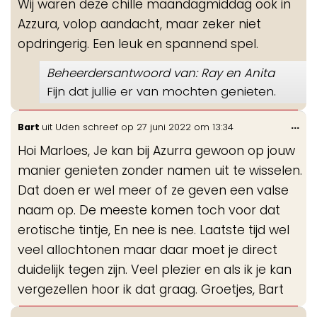
Wij waren deze chille maandagmiddag ook in
me
Azzura, volop aandacht, maar zeker niet
opdringerig. Een leuk en spannend spel.
Beheerdersantwoord van: Ray en Anita
Fijn dat jullie er van mochten genieten.
Wis
...
Bart
uit
Uden
schreef op
27 juni 2022
om
13:34
de
Hoi Marloes, Je kan bij Azurra gewoon op jouw
me
manier genieten zonder namen uit te wisselen.
Dat doen er wel meer of ze geven een valse
naam op. De meeste komen toch voor dat
erotische tintje, En nee is nee. Laatste tijd wel
veel allochtonen maar daar moet je direct
duidelijk tegen zijn. Veel plezier en als ik je kan
vergezellen hoor ik dat graag. Groetjes, Bart