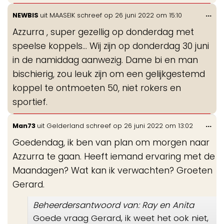
Wis
...
NEWBIS
uit
MAASEIK
schreef op
26 juni 2022
om
15:10
de
Azzurra , super gezellig op donderdag met
me
speelse koppels... Wij zijn op donderdag 30 juni
in de namiddag aanwezig. Dame bi en man
bischierig, zou leuk zijn om een gelijkgestemd
koppel te ontmoeten 50, niet rokers en
sportief.
Wis
...
Man73
uit
Gelderland
schreef op
26 juni 2022
om
13:02
de
Goedendag, ik ben van plan om morgen naar
me
Azzurra te gaan. Heeft iemand ervaring met de
Maandagen? Wat kan ik verwachten? Groeten
Gerard.
Beheerdersantwoord van: Ray en Anita
Goede vraag Gerard, ik weet het ook niet,