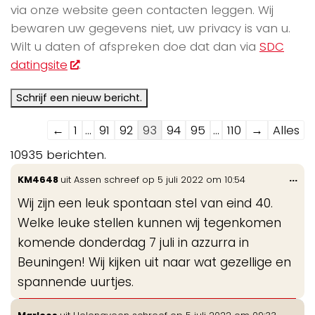
via onze website geen contacten leggen. Wij
bewaren uw gegevens niet, uw privacy is van u.
Wilt u daten of afspreken doe dat dan via
SDC
datingsite
.
Navigatie
←
1
...
91
92
93
94
95
...
110
→
Alles
door
10935 berichten.
de
Wis
...
KM4648
uit
Assen
schreef op
5 juli 2022
om
10:54
gastenboek-
de
lijst
Wij zijn een leuk spontaan stel van eind 40.
me
Welke leuke stellen kunnen wij tegenkomen
komende donderdag 7 juli in azzurra in
Beuningen! Wij kijken uit naar wat gezellige en
spannende uurtjes.
Wis
...