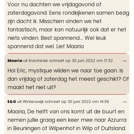
Voor nu dachten we vrijdagavond of
zaterdagavond. Eens rondkijkenen samen bezig
zijn dacht ik. Misschien vinden we het
fantastisch, maar kan natuurlijk ook dat er het
niets vinden. Best spannend…. Wel leuk
spannend dat wel. Lief Maaria
Wis
...
Maaria
uit
Enschede
schreef op
30 juni 2022
om
17:32
de
Hoi Eric, mystique wilden we naar toe gaan. Is
me
dan vrijdag of zaterdag het meest geschikt? Of
maakt het niet uit?
Wis
...
E&G
uit
Winterswijk
schreef op
30 juni 2022
om
14:39
de
Maaria, De helft van ons komt uit de buurt en
me
nemen jullie graag een keer mee naar Azzurra
in Beuningen of Wilpenhof in Wilp of Duitsland.