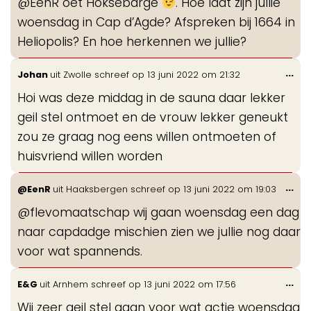
@EenR oet Hoksebarge
. Hoe laat zijn jullie
woensdag in Cap d’Agde? Afspreken bij 1664 in
Heliopolis? En hoe herkennen we jullie?
Wis
...
Johan
uit
Zwolle
schreef op
13 juni 2022
om
21:32
de
Hoi was deze middag in de sauna daar lekker
me
geil stel ontmoet en de vrouw lekker geneukt
zou ze graag nog eens willen ontmoeten of
huisvriend willen worden
Wis
...
@EenR
uit
Haaksbergen
schreef op
13 juni 2022
om
19:03
de
@flevomaatschap wij gaan woensdag een dag
me
naar capdadge mischien zien we jullie nog daar
voor wat spannends.
Wis
...
E&G
uit
Arnhem
schreef op
13 juni 2022
om
17:56
de
Wij zeer geil stel gaan voor wat actie woensdag
me