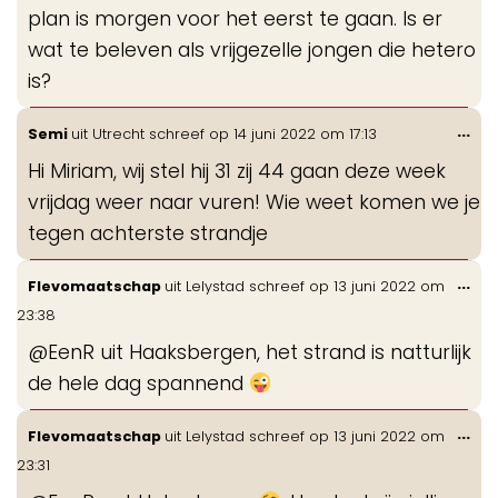
plan is morgen voor het eerst te gaan. Is er
wat te beleven als vrijgezelle jongen die hetero
is?
Wis
...
Semi
uit
Utrecht
schreef op
14 juni 2022
om
17:13
de
Hi Miriam, wij stel hij 31 zij 44 gaan deze week
me
vrijdag weer naar vuren! Wie weet komen we je
tegen achterste strandje
Wis
...
Flevomaatschap
uit
Lelystad
schreef op
13 juni 2022
om
de
23:38
me
@EenR uit Haaksbergen, het strand is natturlijk
de hele dag spannend
Wis
...
Flevomaatschap
uit
Lelystad
schreef op
13 juni 2022
om
de
23:31
me