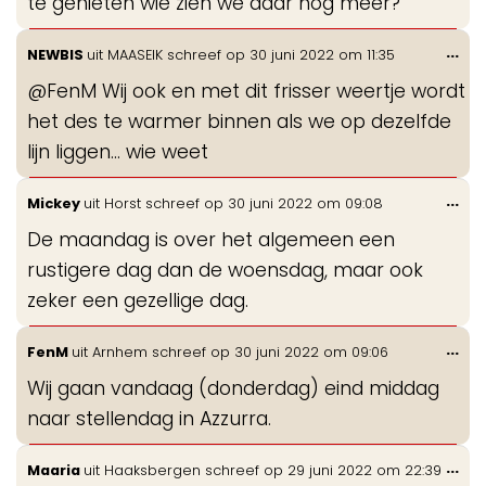
te genieten wie zien we daar nog meer?
Wis
...
NEWBIS
uit
MAASEIK
schreef op
30 juni 2022
om
11:35
de
@FenM Wij ook en met dit frisser weertje wordt
me
het des te warmer binnen als we op dezelfde
lijn liggen... wie weet
Wis
...
Mickey
uit
Horst
schreef op
30 juni 2022
om
09:08
de
De maandag is over het algemeen een
me
rustigere dag dan de woensdag, maar ook
zeker een gezellige dag.
Wis
...
FenM
uit
Arnhem
schreef op
30 juni 2022
om
09:06
de
Wij gaan vandaag (donderdag) eind middag
me
naar stellendag in Azzurra.
Wis
...
Maaria
uit
Haaksbergen
schreef op
29 juni 2022
om
22:39