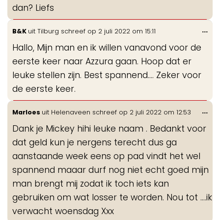
dan? Liefs
Wis
...
B&K
uit
Tilburg
schreef op
2 juli 2022
om
15:11
de
Hallo, Mijn man en ik willen vanavond voor de
me
eerste keer naar Azzura gaan. Hoop dat er
leuke stellen zijn. Best spannend…. Zeker voor
de eerste keer.
Wis
...
Marloes
uit
Helenaveen
schreef op
2 juli 2022
om
12:53
de
Dank je Mickey hihi leuke naam . Bedankt voor
me
dat geld kun je nergens terecht dus ga
aanstaande week eens op pad vindt het wel
spannend maaar durf nog niet echt goed mijn
man brengt mij zodat ik toch iets kan
gebruiken om wat losser te worden. Nou tot ....ik
verwacht woensdag Xxx