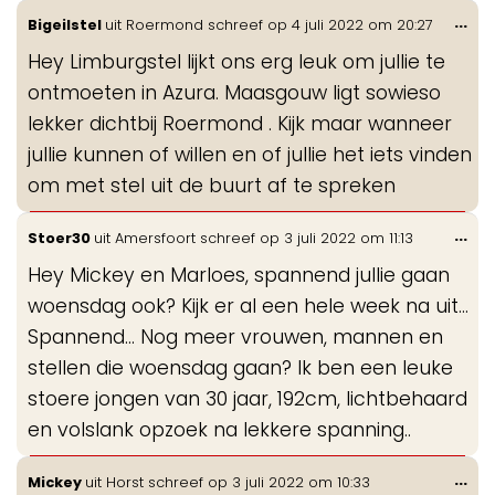
Wis
...
Bigeilstel
uit
Roermond
schreef op
4 juli 2022
om
20:27
de
Hey Limburgstel lijkt ons erg leuk om jullie te
me
ontmoeten in Azura. Maasgouw ligt sowieso
lekker dichtbij Roermond . Kijk maar wanneer
jullie kunnen of willen en of jullie het iets vinden
om met stel uit de buurt af te spreken
Wis
...
Stoer30
uit
Amersfoort
schreef op
3 juli 2022
om
11:13
de
Hey Mickey en Marloes, spannend jullie gaan
me
woensdag ook? Kijk er al een hele week na uit...
Spannend... Nog meer vrouwen, mannen en
stellen die woensdag gaan? Ik ben een leuke
stoere jongen van 30 jaar, 192cm, lichtbehaard
en volslank opzoek na lekkere spanning..
Wis
...
Mickey
uit
Horst
schreef op
3 juli 2022
om
10:33