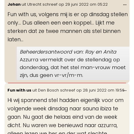
Wis
...
Johan
uit
Utrecht
schreef op
29 juni 2022
om
05:22
de
Fun with us, volgens mij is er op dinsdag stellen
me
only... Dus alleen een een koppel... Lijkt me
sterken dat ze twee mannen als stel binnen
laten...
Beheerdersantwoord van: Ray en Anita
Azzurra vermeldt over de stellendag op
donderdag, dat het stel man-vrouw moet
zijn, dus geen vr-vr/m-m.
Wis
...
Fun with us
uit
Den Bosch
schreef op
28 juni 2022
om
19:56
de
Hi wij spannend stel hadden eigenlijk voor om
me
volgende week dinsdag naar sauna ibiza te
gaan. Nu gaat die helaas eind van de week
dicht. Nu waren we benieuwd naar azzurra,
alleen lezen we her en der wat slechte