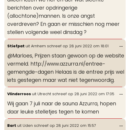
berichten over opdringerige
(allochtone)mannen. Is onze angst
overdreven? En gaan er misschien nog meer
stellen volgende weel dinsdag ?
Wis
...
Stiefpat
uit
Arnhem
schreef op
28 juni 2022
om
18:01
de
@Marloes, Prijzen staan gewoon op de website
me
vermeld. http://www.azzurra.nl/entree-
gemengde-dagen Helaas is de entree prijs wel
iets gestegen maar wat niet tegenwoordig.
Wis
...
Vlinderroos
uit
Utrecht
schreef op
28 juni 2022
om
17:05
de
Wij gaan 7 juli naar de sauna Azzurra, hopen
me
daar leuke stelletjes tegen te komen
Wis
...
Bart
uit
Uden
schreef op
28 juni 2022
om
15:57