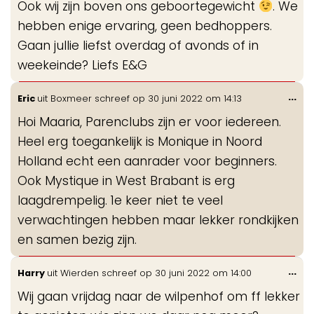
Ook wij zijn boven ons geboortegewicht
. We
hebben enige ervaring, geen bedhoppers.
Gaan jullie liefst overdag of avonds of in
weekeinde? Liefs E&G
Wis
...
Eric
uit
Boxmeer
schreef op
30 juni 2022
om
14:13
de
Hoi Maaria, Parenclubs zijn er voor iedereen.
me
Heel erg toegankelijk is Monique in Noord
Holland echt een aanrader voor beginners.
Ook Mystique in West Brabant is erg
laagdrempelig. 1e keer niet te veel
verwachtingen hebben maar lekker rondkijken
en samen bezig zijn.
Wis
...
Harry
uit
Wierden
schreef op
30 juni 2022
om
14:00
de
Wij gaan vrijdag naar de wilpenhof om ff lekker
me