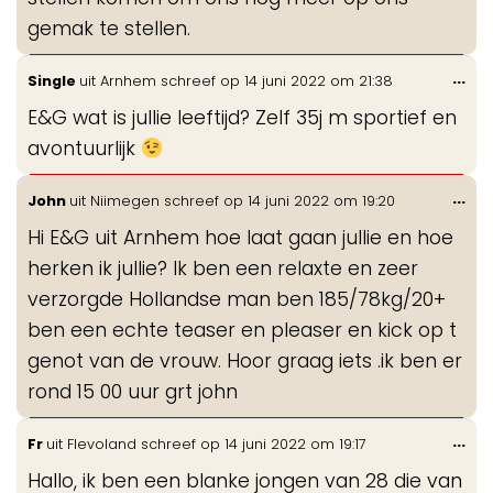
gemak te stellen.
Wis
...
Single
uit
Arnhem
schreef op
14 juni 2022
om
21:38
de
E&G wat is jullie leeftijd? Zelf 35j m sportief en
me
avontuurlijk
Wis
...
John
uit
Niimegen
schreef op
14 juni 2022
om
19:20
de
Hi E&G uit Arnhem hoe laat gaan jullie en hoe
me
herken ik jullie? Ik ben een relaxte en zeer
verzorgde Hollandse man ben 185/78kg/20+
ben een echte teaser en pleaser en kick op t
genot van de vrouw. Hoor graag iets .ik ben er
rond 15 00 uur grt john
Wis
...
Fr
uit
Flevoland
schreef op
14 juni 2022
om
19:17
de
Hallo, ik ben een blanke jongen van 28 die van
me