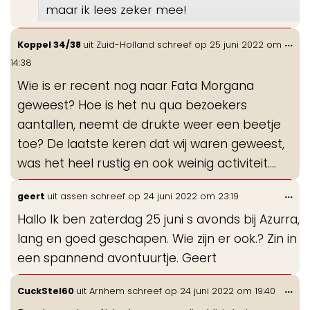
maar ik lees zeker mee!
Wis
...
Koppel 34/38
uit
Zuid-Holland
schreef op
25 juni 2022
om
de
14:38
me
Wie is er recent nog naar Fata Morgana
geweest? Hoe is het nu qua bezoekers
aantallen, neemt de drukte weer een beetje
toe? De laatste keren dat wij waren geweest,
was het heel rustig en ook weinig activiteit....
Wis
...
geert
uit
assen
schreef op
24 juni 2022
om
23:19
de
Hallo Ik ben zaterdag 25 juni s avonds bij Azurra,
me
lang en goed geschapen. Wie zijn er ook.? Zin in
een spannend avontuurtje. Geert
Wis
...
CuckStel60
uit
Arnhem
schreef op
24 juni 2022
om
19:40
de