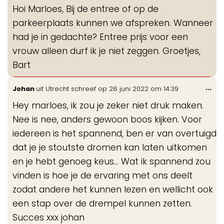
de
Hoi Marloes, Bij de entree of op de
me
parkeerplaats kunnen we afspreken. Wanneer
had je in gedachte? Entree prijs voor een
vrouw alleen durf ik je niet zeggen. Groetjes,
Bart
Wis
...
Johan
uit
Utrecht
schreef op
28 juni 2022
om
14:39
de
Hey marloes, ik zou je zeker niet druk maken.
me
Nee is nee, anders gewoon boos kijken. Voor
iedereen is het spannend, ben er van overtuigd
dat je je stoutste dromen kan laten uitkomen
en je hebt genoeg keus... Wat ik spannend zou
vinden is hoe je de ervaring met ons deelt
zodat andere het kunnen lezen en wellicht ook
een stap over de drempel kunnen zetten.
Succes xxx johan