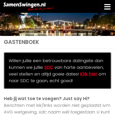
Doorgaan naar inhoud
GASTENBOEK
Willen jullie een betrouwbare datingsite dan
kunnen we jullie
SDC
van harte aanbevelen,
veel stellen en altijd goeie dates!
Klik hier
om
naar SDC te gaan, echt goed!
Heb jij wat toe te voegen? Just say Hi?
Berichten met kik/links worden niet geplaatst ivm
AVG wetgeving,
sdc naam wél toegestaan
. U kunt