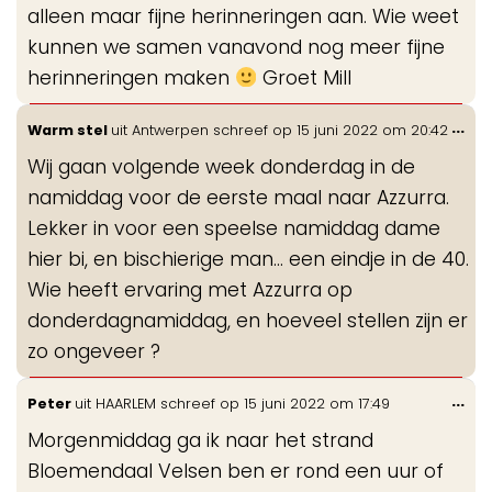
alleen maar fijne herinneringen aan. Wie weet
kunnen we samen vanavond nog meer fijne
herinneringen maken
Groet Mill
Wis
...
Warm stel
uit
Antwerpen
schreef op
15 juni 2022
om
20:42
de
Wij gaan volgende week donderdag in de
me
namiddag voor de eerste maal naar Azzurra.
Lekker in voor een speelse namiddag dame
hier bi, en bischierige man... een eindje in de 40.
Wie heeft ervaring met Azzurra op
donderdagnamiddag, en hoeveel stellen zijn er
zo ongeveer ?
Wis
...
Peter
uit
HAARLEM
schreef op
15 juni 2022
om
17:49
de
Morgenmiddag ga ik naar het strand
me
Bloemendaal Velsen ben er rond een uur of