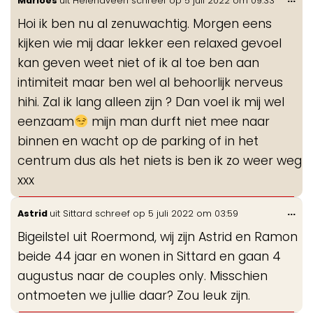
Marloes
uit
Helenaveen
schreef op
5 juli 2022
om
09:33
de
Hoi ik ben nu al zenuwachtig. Morgen eens
me
kijken wie mij daar lekker een relaxed gevoel
kan geven weet niet of ik al toe ben aan
intimiteit maar ben wel al behoorlijk nerveus
hihi. Zal ik lang alleen zijn ? Dan voel ik mij wel
eenzaam
mijn man durft niet mee naar
binnen en wacht op de parking of in het
centrum dus als het niets is ben ik zo weer weg
xxx
Wis
...
Astrid
uit
Sittard
schreef op
5 juli 2022
om
03:59
de
Bigeilstel uit Roermond, wij zijn Astrid en Ramon
me
beide 44 jaar en wonen in Sittard en gaan 4
augustus naar de couples only. Misschien
ontmoeten we jullie daar? Zou leuk zijn.