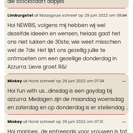
die stockstaart aapjes
Wis
...
Limburgstel
uit
Maasgouw
schreef op
29 juni 2022
om
08:04
de
Hoi NEWBIS, volgens mij hebben wij wel
me
dezelfde ideeën en wensen, helaas gaat het
ons niet lukken de 30ste, wie weet misschien
wel de 7de. Het lijkt ons gezellig jullie te
ontmoeten om een gezellige donderdag in
Azzurra. Lieve groet R&I
Wis
...
Mickey
uit
Horst
schreef op
29 juni 2022
om
07:34
de
Hoi fun with us....dinsdag is een gaydag bij
me
azzurra. Mixdagen zijn de maandag woensdag
en zaterdag en op donderdag is er stellendag ...
Wis
...
Mickey
uit
Horst
schreef op
29 juni 2022
om
07:31
de
Hoi marloes.. de entreeprijs voor vrouwen is tot
me