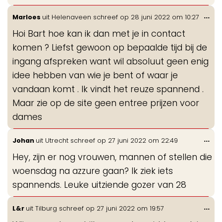
Wis
...
Marloes
uit
Helenaveen
schreef op
28 juni 2022
om
10:27
de
Hoi Bart hoe kan ik dan met je in contact
me
komen ? Liefst gewoon op bepaalde tijd bij de
ingang afspreken want wil absoluut geen enig
idee hebben van wie je bent of waar je
vandaan komt . Ik vindt het reuze spannend .
Maar zie op de site geen entree prijzen voor
dames
Wis
...
Johan
uit
Utrecht
schreef op
27 juni 2022
om
22:49
de
Hey, zijn er nog vrouwen, mannen of stellen die
me
woensdag na azzure gaan? Ik ziek iets
spannends. Leuke uitziende gozer van 28
Wis
...
L&r
uit
Tilburg
schreef op
27 juni 2022
om
19:57
de