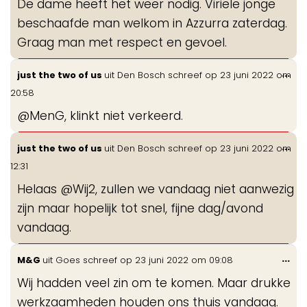
De dame heeft het weer nodig. Viriele jonge
me
beschaafde man welkom in Azzurra zaterdag.
Graag man met respect en gevoel.
Wis
...
just the two of us
uit
Den Bosch
schreef op
23 juni 2022
om
de
20:58
me
@MenG, klinkt niet verkeerd.
Wis
...
just the two of us
uit
Den Bosch
schreef op
23 juni 2022
om
de
12:31
me
Helaas @Wij2, zullen we vandaag niet aanwezig
zijn maar hopelijk tot snel, fijne dag/avond
vandaag.
Wis
...
M&G
uit
Goes
schreef op
23 juni 2022
om
09:08
de
Wij hadden veel zin om te komen. Maar drukke
me
werkzaamheden houden ons thuis vandaag.