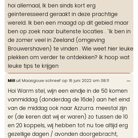
de
hoi allemaal, Ik ben sinds kort erg
me
geïnteresseerd geraakt in deze prachtige
wereld. Ik ben een maagd op dit gebied maar
ben op zoek naar buitenste locaties . `Ik ben in
de zomer veel in Zeeland (omgeving
Brouwershaven) te vinden . Wie weet hier leuke
plekken om verder te ontdekken? Ik hoop wat
leuke tips te krijgen
Wis
...
Mill
uit
Maasgouw
schreef op
16 juni 2022
om
08:11
de
Hoi Warm stel, wijn een eindje in de 50 komen
me
vanmiddag (donderdag de 16de) aan het eind
van de middag ook naar Azzurra. meestal zijn
er (de keren dat wij er waren) zo tussen de 10
en 20 koppels, wij hebben tot nu toe altijd erg
gezellige dagen / avonden doorgebracht,