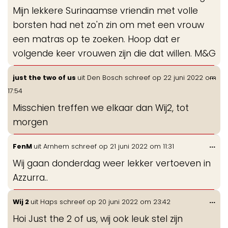
Mijn lekkere Surinaamse vriendin met volle
borsten had net zo'n zin om met een vrouw
een matras op te zoeken. Hoop dat er
volgende keer vrouwen zijn die dat willen. M&G
Wis
...
just the two of us
uit
Den Bosch
schreef op
22 juni 2022
om
de
17:54
me
Misschien treffen we elkaar dan Wij2, tot
morgen
Wis
...
FenM
uit
Arnhem
schreef op
21 juni 2022
om
11:31
de
Wij gaan donderdag weer lekker vertoeven in
me
Azzurra..
Wis
...
Wij 2
uit
Haps
schreef op
20 juni 2022
om
23:42
de
Hoi Just the 2 of us, wij ook leuk stel zijn
me