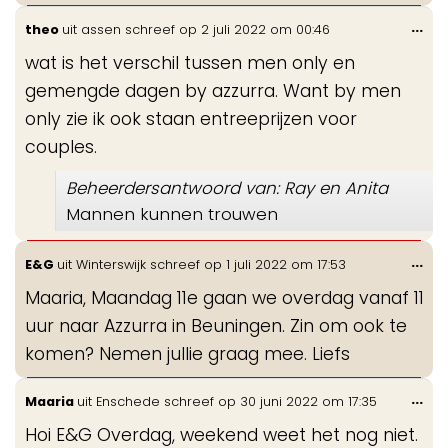
Wis
...
theo
uit
assen
schreef op
2 juli 2022
om
00:46
de
wat is het verschil tussen men only en
me
gemengde dagen by azzurra. Want by men
only zie ik ook staan entreeprijzen voor
couples.
Beheerdersantwoord van: Ray en Anita
Mannen kunnen trouwen
Wis
...
E&G
uit
Winterswijk
schreef op
1 juli 2022
om
17:53
de
Maaria, Maandag 11e gaan we overdag vanaf 11
me
uur naar Azzurra in Beuningen. Zin om ook te
komen? Nemen jullie graag mee. Liefs
Wis
...
Maaria
uit
Enschede
schreef op
30 juni 2022
om
17:35
de
Hoi E&G Overdag, weekend weet het nog niet.
me