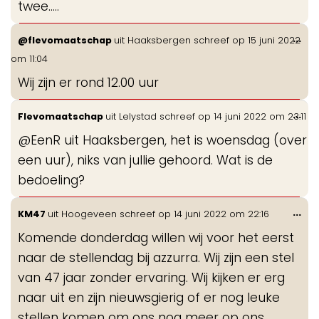
twee.....
Wis
...
@flevomaatschap
uit
Haaksbergen
schreef op
15 juni 2022
de
om
11:04
me
Wij zijn er rond 12.00 uur
Wis
...
Flevomaatschap
uit
Lelystad
schreef op
14 juni 2022
om
23:11
de
@EenR uit Haaksbergen, het is woensdag (over
me
een uur), niks van jullie gehoord. Wat is de
bedoeling?
Wis
...
KM47
uit
Hoogeveen
schreef op
14 juni 2022
om
22:16
de
Komende donderdag willen wij voor het eerst
me
naar de stellendag bij azzurra. Wij zijn een stel
van 47 jaar zonder ervaring. Wij kijken er erg
naar uit en zijn nieuwsgierig of er nog leuke
stellen komen om ons nog meer op ons