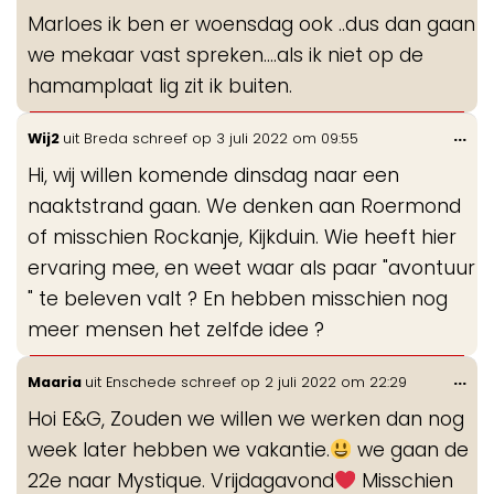
de
Marloes ik ben er woensdag ook ..dus dan gaan
me
we mekaar vast spreken....als ik niet op de
hamamplaat lig zit ik buiten.
Wis
...
Wij2
uit
Breda
schreef op
3 juli 2022
om
09:55
de
Hi, wij willen komende dinsdag naar een
me
naaktstrand gaan. We denken aan Roermond
of misschien Rockanje, Kijkduin. Wie heeft hier
ervaring mee, en weet waar als paar "avontuur
" te beleven valt ? En hebben misschien nog
meer mensen het zelfde idee ?
Wis
...
Maaria
uit
Enschede
schreef op
2 juli 2022
om
22:29
de
Hoi E&G, Zouden we willen we werken dan nog
me
week later hebben we vakantie.
we gaan de
22e naar Mystique. Vrijdagavond
Misschien