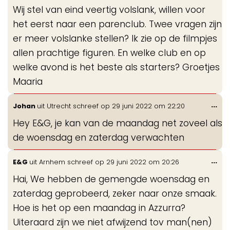
de
Wij stel van eind veertig volslank, willen voor
me
het eerst naar een parenclub. Twee vragen zijn
er meer volslanke stellen? Ik zie op de filmpjes
allen prachtige figuren. En welke club en op
welke avond is het beste als starters? Groetjes
Maaria
Wis
...
Johan
uit
Utrecht
schreef op
29 juni 2022
om
22:20
de
Hey E&G, je kan van de maandag net zoveel als
me
de woensdag en zaterdag verwachten
Wis
...
E&G
uit
Arnhem
schreef op
29 juni 2022
om
20:26
de
Hai, We hebben de gemengde woensdag en
me
zaterdag geprobeerd, zeker naar onze smaak.
Hoe is het op een maandag in Azzurra?
Uiteraard zijn we niet afwijzend tov man(nen)