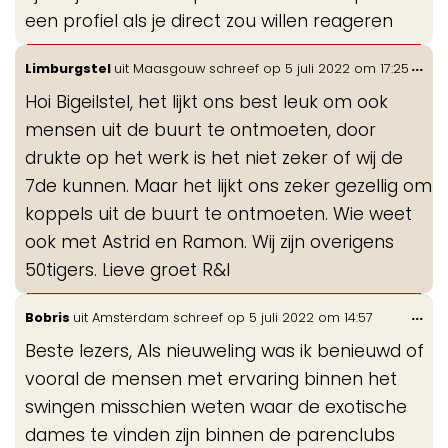
een profiel als je direct zou willen reageren
Wis
...
Limburgstel
uit
Maasgouw
schreef op
5 juli 2022
om
17:25
de
Hoi Bigeilstel, het lijkt ons best leuk om ook
me
mensen uit de buurt te ontmoeten, door
drukte op het werk is het niet zeker of wij de
7de kunnen. Maar het lijkt ons zeker gezellig om
koppels uit de buurt te ontmoeten. Wie weet
ook met Astrid en Ramon. Wij zijn overigens
50tigers. Lieve groet R&I
Wis
...
Bobris
uit
Amsterdam
schreef op
5 juli 2022
om
14:57
de
Beste lezers, Als nieuweling was ik benieuwd of
me
vooral de mensen met ervaring binnen het
swingen misschien weten waar de exotische
dames te vinden zijn binnen de parenclubs