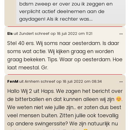
bdsm zweep er over zou ik zeggen en
verplicht actief deelnemen aan de
gaydagen! Als ik rechter was....
Wis
...
Els
uit
Zundert
schreef op
18 juli 2022
om
11:21
de
Stel 40 ers. Wij soms naar oesterdam. Is daar
me
soms wat actie. Wij kijken graag en worden
graag bekeken. Tips. Waar op oesterdam. Hoe
laat meestal. Gr.
Wis
...
FenM
uit
Arnhem
schreef op
18 juli 2022
om
08:34
de
Hallo Wij 2 uit Haps. We zagen het bericht over
me
de bitterballen en dat kunnen alleen wij zijn
.
We weten niet wie jullie zijn... er zaten dus best
veel mensen buiten. Zitten jullie ook toevallig
op andere swingerssite? We zijn natuurlijk nu