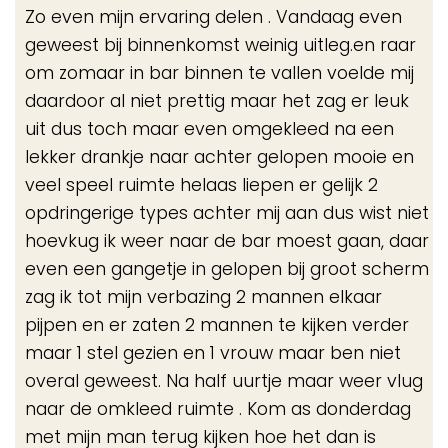
de
Zo even mijn ervaring delen . Vandaag even
me
geweest bij binnenkomst weinig uitleg.en raar
om zomaar in bar binnen te vallen voelde mij
daardoor al niet prettig maar het zag er leuk
uit dus toch maar even omgekleed na een
lekker drankje naar achter gelopen mooie en
veel speel ruimte helaas liepen er gelijk 2
opdringerige types achter mij aan dus wist niet
hoevkug ik weer naar de bar moest gaan, daar
even een gangetje in gelopen bij groot scherm
zag ik tot mijn verbazing 2 mannen elkaar
pijpen en er zaten 2 mannen te kijken verder
maar 1 stel gezien en 1 vrouw maar ben niet
overal geweest. Na half uurtje maar weer vlug
naar de omkleed ruimte . Kom as donderdag
met mijn man terug kijken hoe het dan is