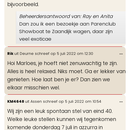
bijvoorbeeld.
Beheerdersantwoord van: Ray en Anita
Dan zou ik een bezoekje aan Parenclub
Showboat te Zaandijk wagen, daar zijn
veel exoticae
Wis
...
Rik
uit
Deurne
schreef op
5 juli 2022
om
12:30
de
Hoi Marloes, je hoeft niet zenuwachtig te zijn.
me
Alles is heel relaxed. Niks moet. Ga er lekker van
genieten. Hoe laat ben je er? Dan zien we
elkaar misschien wel.
Wis
...
KM4648
uit
Assen
schreef op
5 juli 2022
om
10:54
de
Wij zijn een leuk spontaan stel van eind 40.
me
Welke leuke stellen kunnen wij tegenkomen
komende donderdag 7 juli in azzurra in