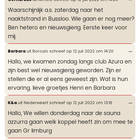
de
Waarschijnlijk a.s. zaterdag naar het
me
naaktstrand in Bussloo. Wie gaan er nog meer?
Ben hetero en nieuwsgierig. Eerste keer voor
mij.
Wis
...
Barbara
uit
Borculo
schreef op
12 juli 2022
om
14:20
de
Hallo, we kwamen zondag langs club Azura en
me
zijn best wel nieuwsgierig geworden. Zijn er
stellen die er al eens geweest zijn. Wat is hun
ervaring. lieve groetjes Henri en Barbara
Wis
...
K&a
uit
Nederweert
schreef op
12 juli 2022
om
13:16
de
Hallo, We willen donderdag naar de sauna
me
azzurra gaan welk koppel heeft zin om mee te
gaan Gr limburg