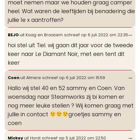
moet nemen maar we houden graag camper
heel. Wat waren de leeftijden bij benadering die
jullie 1e x aantroffen?
Wis
...
BEJO
uit
Kaag en Braasem
schreef op
6 juli 2022
om
22:35
de
hoi stel uit Tiel. wij gaan dit jaar voor de tweede
me
keer naar Le Diamant Noir, met een tent dit
keer
Wis
...
Coen
uit
Almere
schreef op
6 juli 2022
om
15:59
de
Hallo wij stel 40 en 52 sammy en Coen. Van
me
woensdag naar Steamworks zij bi komen er
nog meer leuke stellen ? Wij komen graag met
jullie in contact
groetjes sammy en
coen
Wis
...
Mickey
uit
Horst
schreef op
5 juli 2022
om
22:50