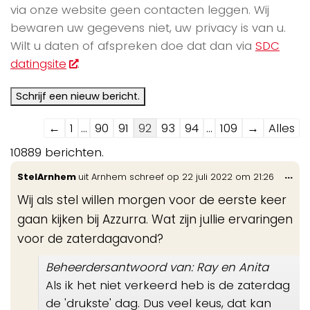
via onze website geen contacten leggen. Wij
bewaren uw gegevens niet, uw privacy is van u.
Wilt u daten of afspreken doe dat dan via
SDC
datingsite
.
Navigatie
←
1
...
90
91
92
93
94
...
109
→
Alles
door
10889 berichten.
de
Wis
...
StelArnhem
uit
Arnhem
schreef op
22 juli 2022
om
21:26
gastenboek-
de
lijst
Wij als stel willen morgen voor de eerste keer
me
gaan kijken bij Azzurra. Wat zijn jullie ervaringen
voor de zaterdagavond?
Beheerdersantwoord van: Ray en Anita
Als ik het niet verkeerd heb is de zaterdag
de 'drukste' dag. Dus veel keus, dat kan