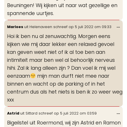
Beuningen! Wij kijken uit naar wat gezellige en
spannende uurtjes.
Wis
...
Marloes
uit
Helenaveen
schreef op
5 juli 2022
om
09:33
de
Hoi ik ben nu al zenuwachtig. Morgen eens
me
kijken wie mij daar lekker een relaxed gevoel
kan geven weet niet of ik al toe ben aan
intimiteit maar ben wel al behoorlijk nerveus
hihi. Zal ik lang alleen zijn ? Dan voel ik mij wel
eenzaam
mijn man durft niet mee naar
binnen en wacht op de parking of in het
centrum dus als het niets is ben ik zo weer weg
xxx
Wis
...
Astrid
uit
Sittard
schreef op
5 juli 2022
om
03:59
de
Bigeilstel uit Roermond, wij zijn Astrid en Ramon
me