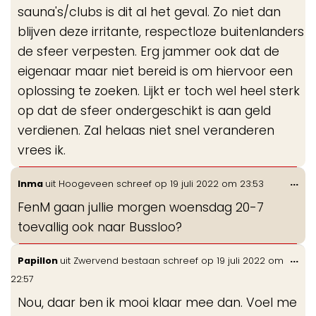
sauna's/clubs is dit al het geval. Zo niet dan
blijven deze irritante, respectloze buitenlanders
de sfeer verpesten. Erg jammer ook dat de
eigenaar maar niet bereid is om hiervoor een
oplossing te zoeken. Lijkt er toch wel heel sterk
op dat de sfeer ondergeschikt is aan geld
verdienen. Zal helaas niet snel veranderen
vrees ik.
Wis
...
Inma
uit
Hoogeveen
schreef op
19 juli 2022
om
23:53
de
FenM gaan jullie morgen woensdag 20-7
me
toevallig ook naar Bussloo?
Wis
...
Papillon
uit
Zwervend bestaan
schreef op
19 juli 2022
om
de
22:57
me
Nou, daar ben ik mooi klaar mee dan. Voel me