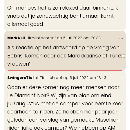
de
Oh marloes het is zo relaxed daar binnen ....ik
me
snap dat je zenuwachtig bent ...maar komt
allemaal goed
Wis
...
MarkA
uit
Utrecht
schreef op
5 juli 2022
om
20:33
de
Als reactie op het antwoord op de vraag van
me
Bobris. Komen daar ook Marokkaanse of Turkse
vrouwen?
Wis
...
SwingersTiel
uit
Tiel
schreef op
5 juli 2022
om
18:43
de
Gaan er deze zomer nog meer mensen naar
me
Le Diamant Noir? Wij zijn van plan om eind
juli/augustus met de camper voor eerste keer
daarheen te rijden. Ze hebben hier paar jaar
geleden een verslag van gemaakt. Misschien
rijden jullie ook camper? We hebben op AM