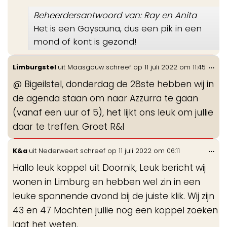
Beheerdersantwoord van: Ray en Anita
Het is een Gaysauna, dus een pik in een
mond of kont is gezond!
Wis
...
Limburgstel
uit
Maasgouw
schreef op
11 juli 2022
om
11:45
de
@ Bigeilstel, donderdag de 28ste hebben wij in
me
de agenda staan om naar Azzurra te gaan
(vanaf een uur of 5), het lijkt ons leuk om jullie
daar te treffen. Groet R&I
Wis
...
K&a
uit
Nederweert
schreef op
11 juli 2022
om
06:11
de
Hallo leuk koppel uit Doornik, Leuk bericht wij
me
wonen in Limburg en hebben wel zin in een
leuke spannende avond bij de juiste klik. Wij zijn
43 en 47 Mochten jullie nog een koppel zoeken
laat het weten.