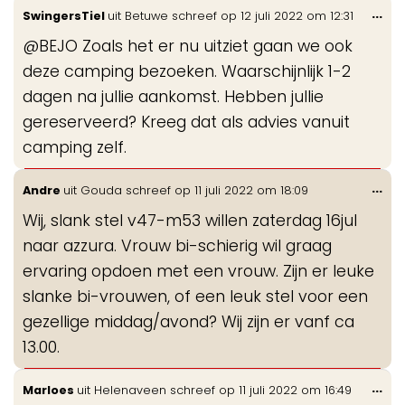
Wis
...
SwingersTiel
uit
Betuwe
schreef op
12 juli 2022
om
12:31
de
@BEJO Zoals het er nu uitziet gaan we ook
me
deze camping bezoeken. Waarschijnlijk 1-2
dagen na jullie aankomst. Hebben jullie
gereserveerd? Kreeg dat als advies vanuit
camping zelf.
Wis
...
Andre
uit
Gouda
schreef op
11 juli 2022
om
18:09
de
Wij, slank stel v47-m53 willen zaterdag 16jul
me
naar azzura. Vrouw bi-schierig wil graag
ervaring opdoen met een vrouw. Zijn er leuke
slanke bi-vrouwen, of een leuk stel voor een
gezellige middag/avond? Wij zijn er vanf ca
13.00.
Wis
...
Marloes
uit
Helenaveen
schreef op
11 juli 2022
om
16:49