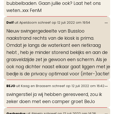
bubbelbaden. Gaan jullie ook? Laat het ons
weten...xxx FenM
Wis
...
Dolf
uit
Apeldoorn
schreef op
12 juli 2022
om
19:54
de
Nieuw swingergedeelte van Bussloo
me
naakstrand rechts van de kiosk is prima.
Omdat je langs de waterkant een rietkraag
hebt , heb je minder storend bekijks en aan de
grasveldzijde zet je gewoon een scherm. Als je
ook nog dichter naast elkaar gaat liggen met je
bedje is de privacy optimaal voor (inter-)actie!
Wis
...
BEJO
uit
Kaag en Braasem
schreef op
12 juli 2022
om
16:42
de
swingerstiel ja wij hebben geresveerd, zou ik
me
zeker doen met een camper groet BeJo
Wis
...
Gerhardus
uit
Almelo
schreef op
12 juli 2022
om
14:26