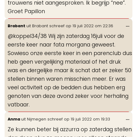
trouwens niet aangesproken. Ik begrijp “nee”.
Groet Papillon
Wis
...
Brabant
uit
Brabant
schreef op
19 juli 2022
om
22:36
de
@koppel34/38 Wij zijn zaterdag 16juli voor de
me
eerste keer naar fata morgana geweest.
Sowieso onze eerste keer in een parenclub dus
heb geen vergelijking materiaal of het druk
was en dergelijke maar ik schat dat er zeker 50
stellen binnen waren misschien meer. Er was
veel activiteit op de bedden dus hebben erg
genoten van deze avond zeker voor herhaling
vatbaar.
Wis
...
Anma
uit
Nijmegen
schreef op
19 juli 2022
om
19:33
de
Ze kunnen beter bij azzurra op zaterdag stellen
me