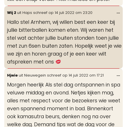
Wis
...
Wij 2
uit
Haps
schreef op
14 juli 2022
om
23:20
de
Hallo stel Arnhem, wij willen best een keer bij
me
jullie bitterballen komen eten. Wij waren het
stel wat achter jullie buiten stonden toen jullie
met zun 6sen buiten zaten. Hopelijk weet je wie
we zijn en horen graag of je een keer wilt
afspreken met ons
Wis
...
Hjwie
uit
Nieuwegein
schreef op
14 juli 2022
om
17:21
de
Morgen heerlijk Als stel dag ontspannen in spa
me
veluwe middag en avond. Netjes kijken mag,
alles met respect voor de bezoekers wie weet
even spannend moment in bad. Binnenkort
ook kamasutra beurs, denken nog na over
welke dag. Demand tips wat de dag voor de