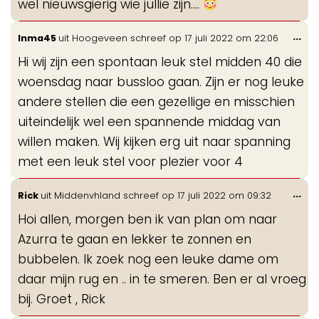
wel nieuwsgierig wie jullie zijn....
Wis
...
Inma45
uit
Hoogeveen
schreef op
17 juli 2022
om
22:06
de
Hi wij zijn een spontaan leuk stel midden 40 die
me
woensdag naar bussloo gaan. Zijn er nog leuke
andere stellen die een gezellige en misschien
uiteindelijk wel een spannende middag van
willen maken. Wij kijken erg uit naar spanning
met een leuk stel voor plezier voor 4
Wis
...
Rick
uit
Middenvhland
schreef op
17 juli 2022
om
09:32
de
Hoi allen, morgen ben ik van plan om naar
me
Azurra te gaan en lekker te zonnen en
bubbelen. Ik zoek nog een leuke dame om
daar mijn rug en .. in te smeren. Ben er al vroeg
bij. Groet , Rick