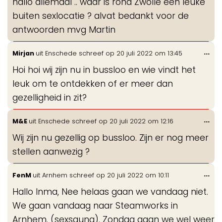
hallo allemaal .. waar is rond Zwolle een leuke
me
buiten sexlocatie ? alvat bedankt voor de
antwoorden mvg Martin
Wis
...
Mirjan
uit
Enschede
schreef op
20 juli 2022
om
13:45
de
Hoi hoi wij zijn nu in bussloo en wie vindt het
me
leuk om te ontdekken of er meer dan
gezelligheid in zit?
Wis
...
M&E
uit
Enschede
schreef op
20 juli 2022
om
12:16
de
Wij zijn nu gezellig op bussloo. Zijn er nog meer
me
stellen aanwezig ?
Wis
...
FenM
uit
Arnhem
schreef op
20 juli 2022
om
10:11
de
Hallo Inma, Nee helaas gaan we vandaag niet.
me
We gaan vandaag naar Steamworks in
Arnhem. (sexsauna). Zondag gaan we wel weer