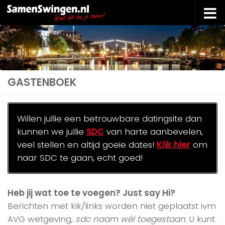
Doorgaan naar inhoud
GASTENBOEK
Willen jullie een betrouwbare datingsite dan
kunnen we jullie
SDC
van harte aanbevelen,
veel stellen en altijd goeie dates!
Klik hier
om
naar SDC te gaan, echt goed!
Heb jij wat toe te voegen? Just say Hi?
Berichten met kik/links worden niet geplaatst ivm
AVG wetgeving,
sdc naam wél toegestaan
. U kunt