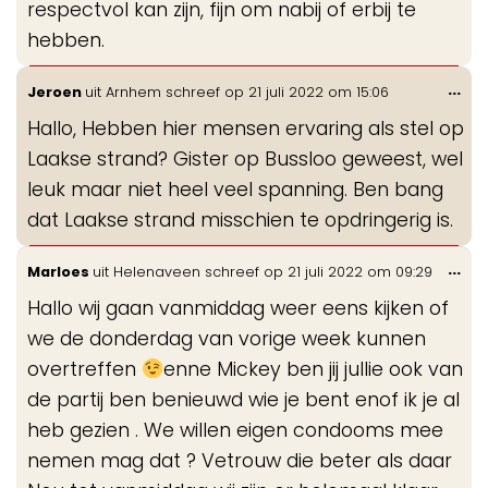
respectvol kan zijn, fijn om nabij of erbij te
hebben.
Wis
...
Jeroen
uit
Arnhem
schreef op
21 juli 2022
om
15:06
de
Hallo, Hebben hier mensen ervaring als stel op
me
Laakse strand? Gister op Bussloo geweest, wel
leuk maar niet heel veel spanning. Ben bang
dat Laakse strand misschien te opdringerig is.
Wis
...
Marloes
uit
Helenaveen
schreef op
21 juli 2022
om
09:29
de
Hallo wij gaan vanmiddag weer eens kijken of
me
we de donderdag van vorige week kunnen
overtreffen
enne Mickey ben jij jullie ook van
de partij ben benieuwd wie je bent enof ik je al
heb gezien . We willen eigen condooms mee
nemen mag dat ? Vetrouw die beter als daar