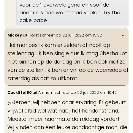
voor de 1 overweldigend en voor de
ander als een warm bad voelen. Try the
cake babe
Wis
...
Mickey
uit
Horst
schreef op
22 juli 2022
om
15:32
de
Hoi marloes Ik kom er zelden of nooit op
me
stellendag....ik ben single dus ik mag überhaupt
niet binnen op do derdag en ik ben ook niet zo
van de stellen ..ik ben er vnl op de woensdag of
zaterdag als dat zo uitkomt.
Wis
...
CuckStel60
uit
Arnhem
schreef op
22 juli 2022
om
10:42
de
@Jeroen, wij hebben daar ervaring. Er gebeurt
me
vrijwel altijd wel wat nabij het hondenstrand.
Meestal meer naarmate de middag vordert.
Wij vinden dan een leuke aandachtige man, die