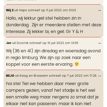
Wis
...
Wij 2
uit
Haps
schreef op
11 juli 2022
om
01:03
de
Hallo, wij lekkur geil stel hebben zin in
me
donderdag . Zijn er meerdere stellen met deze
interesse. Zij lekker bi, en geil. Gr Y & H
Wis
...
Jer
uit
Doornik
schreef op
10 juli 2022
om
13:05
de
Wij (36 en 41) zijn dinsdag en woensdag avond
me
in regio limburg. We zijn op zoek naar een
koppel voor een eerste ervaring.
Wis
...
BEJO
uit
Kaag en Braasem
schreef op
7 juli 2022
om
17:26
de
hoi stel Tiel we hebben daar meer grote
me
campers gezien, vanaf het stadje is het wel
een smalle weg maar nergens zo smal dat je
elkaar niet kan passeren. maar ik kan niet