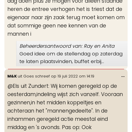
dag doen plus ze mogen voor alleen staande
heren de entree verhogen het is triest dat de
eigenaar naar zijn zaak terug moet komen om
dat sommige geen nee kennen van de
mannen i
Beheerdersantwoord van: Ray en Anita
Goed idee om de stellendag op zaterdag
te laten plaatsvinden, buffet erbij...
Wis
...
M&K
uit
Goes
schreef op
19 juli 2022
om
14:19
de
@Els uit Zundert: Wij komen geregeld op de
me
oesterdam,indeling wijst zich vanzelf. Vooraan
gezinnen,in het midden koppeltjes en
achteraan het "mannengedeelte". In de
inhammen geregeld actie meestal eind
middag en 's avonds. Pas op: Ook