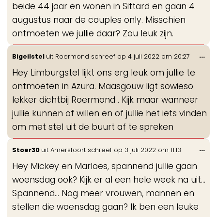
beide 44 jaar en wonen in Sittard en gaan 4
augustus naar de couples only. Misschien
ontmoeten we jullie daar? Zou leuk zijn.
Wis
...
Bigeilstel
uit
Roermond
schreef op
4 juli 2022
om
20:27
de
Hey Limburgstel lijkt ons erg leuk om jullie te
me
ontmoeten in Azura. Maasgouw ligt sowieso
lekker dichtbij Roermond . Kijk maar wanneer
jullie kunnen of willen en of jullie het iets vinden
om met stel uit de buurt af te spreken
Wis
...
Stoer30
uit
Amersfoort
schreef op
3 juli 2022
om
11:13
de
Hey Mickey en Marloes, spannend jullie gaan
me
woensdag ook? Kijk er al een hele week na uit...
Spannend... Nog meer vrouwen, mannen en
stellen die woensdag gaan? Ik ben een leuke