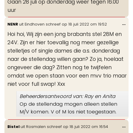
Gaan 28 juli op donderdag weer tegen 16.00
uur
Wis
...
NENR
uit
Eindhoven
schreef op
18 juli 2022
om
19:52
de
Hoi hoi, Wij zijn een jong brabants stel 28M en
me
24V. Zijn er hier toevallig nog meer gezellige
stelletjes of single dames die a.s. donderdag
naar de stellendag willen gaan? Zo ja, hoelaat
ongeveer die dag? Zitten nog te twijfelen
omdat we open staan voor een mvv trio maar
niet voor full swap! Xxx
Beheerdersantwoord van: Ray en Anita
Op de stellendag mogen alleen stellen
M/V komen. V of M los niet toegestaan.
Wis
...
Bistel
uit
Rosmalen
schreef op
18 juli 2022
om
16:54
de