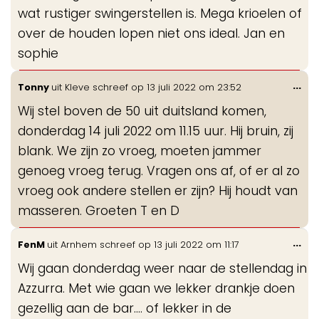
wat rustiger swingerstellen is. Mega krioelen of
over de houden lopen niet ons ideal. Jan en
sophie
Wis
...
Tonny
uit
Kleve
schreef op
13 juli 2022
om
23:52
de
Wij stel boven de 50 uit duitsland komen,
me
donderdag 14 juli 2022 om 11.15 uur. Hij bruin, zij
blank. We zijn zo vroeg, moeten jammer
genoeg vroeg terug. Vragen ons af, of er al zo
vroeg ook andere stellen er zijn? Hij houdt van
masseren. Groeten T en D
Wis
...
FenM
uit
Arnhem
schreef op
13 juli 2022
om
11:17
de
Wij gaan donderdag weer naar de stellendag in
me
Azzurra. Met wie gaan we lekker drankje doen
gezellig aan de bar.... of lekker in de