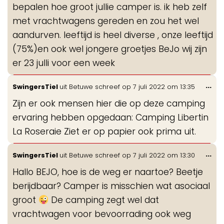
bepalen hoe groot jullie camper is. ik heb zelf
met vrachtwagens gereden en zou het wel
aandurven. leeftijd is heel diverse , onze leeftijd
(75%)en ook wel jongere groetjes BeJo wij zijn
er 23 julli voor een week
Wis
...
SwingersTiel
uit
Betuwe
schreef op
7 juli 2022
om
13:35
de
Zijn er ook mensen hier die op deze camping
me
ervaring hebben opgedaan: Camping Libertin
La Roseraie Ziet er op papier ook prima uit.
Wis
...
SwingersTiel
uit
Betuwe
schreef op
7 juli 2022
om
13:30
de
Hallo BEJO, hoe is de weg er naartoe? Beetje
me
berijdbaar? Camper is misschien wat asociaal
groot
De camping zegt wel dat
vrachtwagen voor bevoorrading ook weg