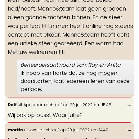
had/heeft. Menno&team laat geen groepen
alleen gaande mannen binnen. En de sfeer
was perfect !!! En men heeft online nog steeds
contact met elkaar. Menno&team heeft echt
een unieke sfeer gecreëerd. Een warm bad.
Met uw welnemen !!!
Beheerdersantwoord van: Ray en Anita
Ik hoop van harte dat ze nog mogen
doorstarten, laat iedereen leren van deze
periode.
Wis
...
Dolf
uit
Apeldoorn
schreef op
20 juli 2022
om
15:48
de
Wij ook op bussl. Waar jullie?
me
Wis
...
martin
uit
zwolle
schreef op
20 juli 2022
om
14:40
de