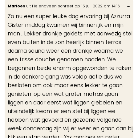
Wis
...
Marloes
uit
Helenaveen
schreef op
15 juli 2022
om
14:16
de
Zo nu een super leuke dag ervaring bij Azzurra .
me
Gister middag kwamen wij binnen ,ik en mijn
man , Lekker drankje geklets met aanwezig stel
even buiten in de zon heerlijk binnen terras
daarna sauna weer een drankje waarna we
een frisse douche genomen hadden. We
begonnen beide enorm opgewonden te raken
in de donkere gang was volop actie dus we
besloten om ook maar eens lekker te gaan
genieten .op een wat groter matras gaan
liggen en daar eerst wat liggen giebelen en
uiteindelijk kwam er een stel bij liggen we
hebben wat gevoeld en gezoend volgende
week donderdag zijn wij er weer en gaan dan bij
klik een stap verder . Xxx marloes en peter