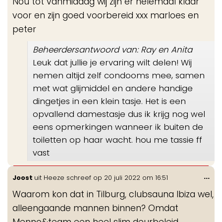
Nou tot vanmiddag wij zijn er helemaal klaar
voor en zijn goed voorbereid xxx marloes en
peter
Beheerdersantwoord van: Ray en Anita
Leuk dat jullie je ervaring wilt delen! Wij
nemen altijd zelf condooms mee, samen
met wat glijmiddel en andere handige
dingetjes in een klein tasje. Het is een
opvallend damestasje dus ik krijg nog wel
eens opmerkingen wanneer ik buiten de
toiletten op haar wacht. hou me tassie ff
vast
Wis
...
Joost
uit
Heeze
schreef op
20 juli 2022
om
16:51
de
Waarom kon dat in Tilburg, clubsauna Ibiza wel,
me
alleengaande mannen binnen? Omdat
Menno&team een heel slim deurbeleid