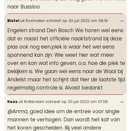
naar Bussloo.
Wis
...
Bistel
uit
Rosmalen
schreef op
20 juli 2022
om
08:19
de
Engelen strand Den Bosch We horen wel eens
me
dat er naast het officiële naaktstrand bij deze
plas ook nog een.plek is waar het wel eens
spannend kan zijn. Wie weet hier wat meer
over en kan wat info geven, o.a. hoe die plek te
bekijken is. We gaan wel eens naar de Waal bij
Andelst maar het schijnt dat hier de laatste tijd
regelmatig controle is. Alvast bedankt
Wis
...
Kees
uit
Rotterdam
schreef op
20 juli 2022
om
07:08
de
@Anma, goed idee om de entree voor single
me
mannen te verhogen. Dan wordt het kaf van
het koren gescheiden. Bij veel andere