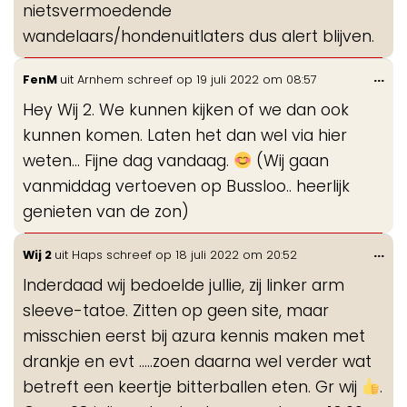
nietsvermoedende
wandelaars/hondenuitlaters dus alert blijven.
Wis
...
FenM
uit
Arnhem
schreef op
19 juli 2022
om
08:57
de
Hey Wij 2. We kunnen kijken of we dan ook
me
kunnen komen. Laten het dan wel via hier
weten... Fijne dag vandaag.
(Wij gaan
vanmiddag vertoeven op Bussloo.. heerlijk
genieten van de zon)
Wis
...
Wij 2
uit
Haps
schreef op
18 juli 2022
om
20:52
de
Inderdaad wij bedoelde jullie, zij linker arm
me
sleeve-tatoe. Zitten op geen site, maar
misschien eerst bij azura kennis maken met
drankje en evt .....zoen daarna wel verder wat
betreft een keertje bitterballen eten. Gr wij
.