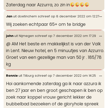
de
Zaterdag naar Azzurra, zo zin in
me
Wis
...
Jan
uit
doetinchem
schreef op
8 december 2022
om
12:27
de
Wij zoeken echtpaar 65+ om te bridge
me
Wis
...
john
uit
Nijmegen
schreef op
7 december 2022
om
17:29
de
@ AM Het beste en makkelijkst is van der Valk
me
in Lent. Nieuw hotel, en 5 minuutjes van Azzurro.
Groet van een gezellige man van 50 jr . 185/78
kg
Wis
...
Ronnie
uit
Tilburg
schreef op
7 december 2022
om
14:25
de
Hoi aankomende zaterdag ga ik naar azzura ik
me
ben 27 jaar en ben groot geschapen ik ben op
zoek naar koppel vrouw gericht lekker de
bubbelbad bezoeken of de gloryhole spreek