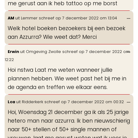
me gerust aan ik heb tattoo op me borst
Wis
...
AM
uit
Lemmer
schreef op
7 december 2022
om
13:04
de
Welk hotel boeken bezoekers bij een bezoek
me
aan Azzurra? Wie weet dat? Merci
Wis
...
Erwin
uit
Omgeving Zwolle
schreef op
7 december 2022
om
de
12:22
me
Hoi nstwa Laat me weten wanneer jullie
plannen hebben. Wie weet past het bij me in
de agenda en treffen we elkaar eens.
Wis
...
Lca
uit
Ridderkerk
schreef op
7 december 2022
om
00:32
de
Hoi, Woensdag 21 december ga ik als 25 jarige
me
hetero man naar azzurra. Ik ben nieuwschierig
naar 50+ stellen of 50+ single mannen of
vrouwen, laat me gerust weten wat ik voor je