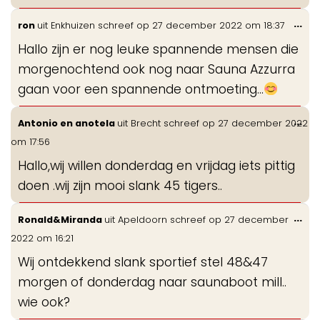
Wis
...
ron
uit
Enkhuizen
schreef op
27 december 2022
om
18:37
de
Hallo zijn er nog leuke spannende mensen die
me
morgenochtend ook nog naar Sauna Azzurra
gaan voor een spannende ontmoeting...
Wis
...
Antonio en anotela
uit
Brecht
schreef op
27 december 2022
de
om
17:56
me
Hallo,wij willen donderdag en vrijdag iets pittig
doen .wij zijn mooi slank 45 tigers..
Wis
...
Ronald&Miranda
uit
Apeldoorn
schreef op
27 december
de
2022
om
16:21
me
Wij ontdekkend slank sportief stel 48&47
morgen of donderdag naar saunaboot mill..
wie ook?