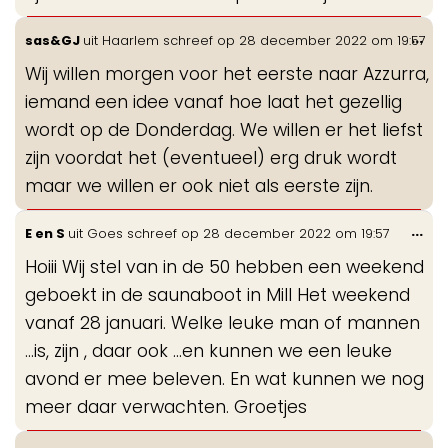
Wis
...
sas&GJ
uit
Haarlem
schreef op
28 december 2022
om
19:57
de
Wij willen morgen voor het eerste naar Azzurra,
me
iemand een idee vanaf hoe laat het gezellig
wordt op de Donderdag. We willen er het liefst
zijn voordat het (eventueel) erg druk wordt
maar we willen er ook niet als eerste zijn.
Wis
...
E en S
uit
Goes
schreef op
28 december 2022
om
19:57
de
Hoiii Wij stel van in de 50 hebben een weekend
me
geboekt in de saunaboot in Mill Het weekend
vanaf 28 januari. Welke leuke man of mannen
...is, zijn , daar ook ...en kunnen we een leuke
avond er mee beleven. En wat kunnen we nog
meer daar verwachten. Groetjes