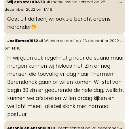
Wis
...
Wij een stel 49&53
uit
mooie twente
schreef op
28
de
december 2022
om
17:48
me
Gast uit dalfsen, wij ook zie bericht ergens
hieronder
Wis
...
JoelEsmee1982
uit
Wijchen
schreef op
28 december 2022
de
om
14:40
me
Hi wij gaan ook regelmatig naar de sauna maar
morgen kunnen wij helaas niet. Zijn er nog
mensen die toevallig vrijdag naar Thermen
Berendonck gaan of willen komen. Wij stel van
begin 30 zijn er gedurende de hele dag, wellicht
kunnen we afspreken willen graag kijken en
wellicht meer… allebei slank met normaal
postuur.
Wis
...
Antonio en Antonella
uit
Brecht
schreef op
28 december