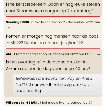
Fijne kerst iedereen! Gaan er nog leuke stellen
naar Steamworks morgen op 2e kerstdag?
Wis
...
SvenInge1990
uit
Zwolle
schreef op
25 december 2022
om
de
11:43
me
Komen er morgen nog mensen naar de boot
in Mill??? Bubbelen en beetje kijken???
Wis
...
AM
uit
Lemmer
schreef op
24 december 2022
om
18:09
de
Is het overdag of in de avond drukker in
me
Azzurra op donderdag voor jonge 40 ers?
Beheerdersantwoord van: Ray en Anita
Na 17:00 uur wordt het stevig drukker, is
onze eraring.
Wis
...
Wij een stel 49&53
uit
het mooie twente
schreef op
24