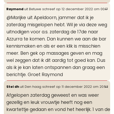
Wis
...
Raymond
uit
Betuwe
schreef op
12 december 2022
om
00:17
de
@Marijke uit Apeldoorn, jammer dat ik je
me
zaterdag misgelopen hebt. Wil je via deze weg
uitnodigen voor a.s. zaterdag de 17de naar
Azzurra te komen. Dan kunnen we aan de bar
kennismaken en als er een klik is misschien
meer. Ben gek op massages geven en mag
wel zeggen dat ik dit aardig tot goed kan. Dus
als ik je kan laten ontspannen dan graag een
berichtje. Groet Raymond
Wis
...
Stel dh
uit
Den haag
schreef op
11 december 2022
om
20:53
de
Afgelopen zaterdag geweest en was weer
me
gezellig en leuk vrouwtje heeft nog een
kwartettje gedaan en vond het heerlijk. 1 van de