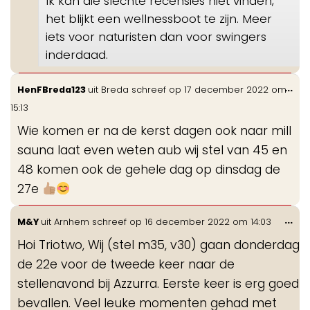
Ik kan die slechte recensies niet vinden,
het blijkt een wellnessboot te zijn. Meer
iets voor naturisten dan voor swingers
inderdaad.
Wis
...
HenFBreda123
uit
Breda
schreef op
17 december 2022
om
de
15:13
me
Wie komen er na de kerst dagen ook naar mill
sauna laat even weten aub wij stel van 45 en
48 komen ook de gehele dag op dinsdag de
27e
Wis
...
M&Y
uit
Arnhem
schreef op
16 december 2022
om
14:03
de
Hoi Triotwo, Wij (stel m35, v30) gaan donderdag
me
de 22e voor de tweede keer naar de
stellenavond bij Azzurra. Eerste keer is erg goed
bevallen. Veel leuke momenten gehad met