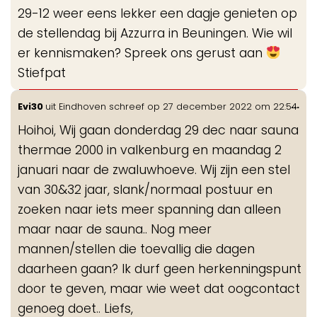
de
29-12 weer eens lekker een dagje genieten op
me
de stellendag bij Azzurra in Beuningen. Wie wil
er kennismaken? Spreek ons gerust aan
Stiefpat
Wis
...
Evi30
uit
Eindhoven
schreef op
27 december 2022
om
22:54
de
Hoihoi, Wij gaan donderdag 29 dec naar sauna
me
thermae 2000 in valkenburg en maandag 2
januari naar de zwaluwhoeve. Wij zijn een stel
van 30&32 jaar, slank/normaal postuur en
zoeken naar iets meer spanning dan alleen
maar naar de sauna.. Nog meer
mannen/stellen die toevallig die dagen
daarheen gaan? Ik durf geen herkenningspunt
door te geven, maar wie weet dat oogcontact
genoeg doet.. Liefs,