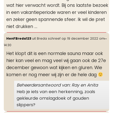
wat hier verwacht wordt. Bij ons laatste bezoek
in een vakantieperiode waren er veel kinderen
en zeker geen spannende sfeer. Ik wil de pret
niet drukken ….
Wis
...
HenFBreda123
uit
Breda
schreef op
19 december 2022
om
de
14:30
me
Het klopt dit is een normale sauna maar ook
hier kan veel en mag veel wij gaan ook de 27e
december gewoon wat kijken en gluren. Wie
komen er nog meer wij zijn er de hele dag
Beheerdersantwoord van: Ray en Anita
Heb je iets van een herkenning, zoals
gekleurde omslagdoek of gouden
slippers?