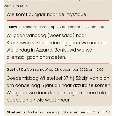
de
2022
om
13:35
me
Wie komt oudjaar naar de mystique
Wis
...
Fenm
uit
Arnhem
schreef op
28 december 2022
om
12:10
de
Wij gaan vandaag (woensdag) naar
me
Steamworks. En donderdag gaan we naar de
stellendag in Azzurra. Benieuwd wie we
allemaal gaan ontmoeten.
Wis
...
Gast
uit
Dalfsen
schreef op
28 december 2022
om
12:09
de
Goedemiddag Wij stel zei 37 hij 52 zijn van plan
me
om donderdag 5 januari naar azzura te komen.
Wie gaan we daar dan ook tegenkomen Lekker
bubbelen en wie weet meer
Wis
...
Stiefpat
uit
Arnhem
schreef op
28 december 2022
om
10:57