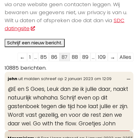
via onze website geen contacten leggen. Wij
bewaren uw gegevens niet, uw privacy is van u.
Wilt u daten of afspreken doe dat dan via
SDC
datingsite
.
Navigatie
←
1
...
85
86
87
88
89
...
109
→
Alles
door
10885 berichten.
de
Wis
...
john
uit
malden
schreef op
2 januari 2023
om
12:09
gastenboek-
de
lijst
@E en S Goes, Leuk dan zie ik jullie daar, naakt
me
natuurlijk whahaha. Schrijf even op dit
gastenboek tegen die tijd hoe laat jullie er zijn.
Wordt vast gezellig, en voor de rest zien we
daar wel. Go with the flow. Groetjes John
Wis
...