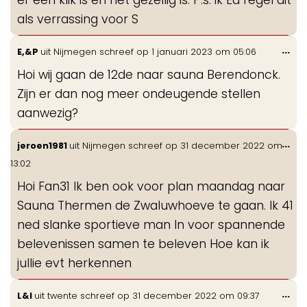
als verrassing voor S
Wis
...
E,&P
uit
Nijmegen
schreef op
1 januari 2023
om
05:06
de
Hoi wij gaan de 12de naar sauna Berendonck.
me
Zijn er dan nog meer ondeugende stellen
aanwezig?
Wis
...
jeroen1981
uit
Nijmegen
schreef op
31 december 2022
om
de
13:02
me
Hoi Fan31 Ik ben ook voor plan maandag naar
Sauna Thermen de Zwaluwhoeve te gaan. Ik 41
ned slanke sportieve man In voor spannende
belevenissen samen te beleven Hoe kan ik
jullie evt herkennen
Wis
...
L&I
uit
twente
schreef op
31 december 2022
om
09:37