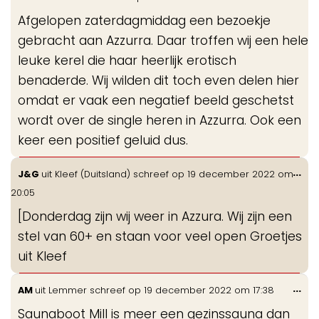
de
Afgelopen zaterdagmiddag een bezoekje
me
gebracht aan Azzurra. Daar troffen wij een hele
leuke kerel die haar heerlijk erotisch
benaderde. Wij wilden dit toch even delen hier
omdat er vaak een negatief beeld geschetst
wordt over de single heren in Azzurra. Ook een
keer een positief geluid dus.
Wis
...
J&G
uit
Kleef (Duitsland)
schreef op
19 december 2022
om
de
20:05
me
[Donderdag zijn wij weer in Azzura. Wij zijn een
stel van 60+ en staan voor veel open Groetjes
uit Kleef
Wis
...
AM
uit
Lemmer
schreef op
19 december 2022
om
17:38
de
Saunaboot Mill is meer een gezinssauna dan
me