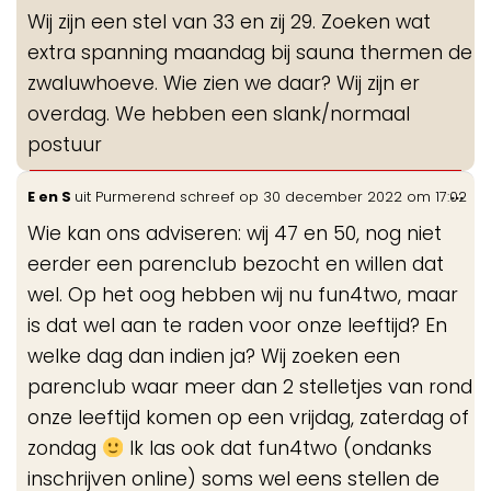
de
Wij zijn een stel van 33 en zij 29. Zoeken wat
me
extra spanning maandag bij sauna thermen de
zwaluwhoeve. Wie zien we daar? Wij zijn er
overdag. We hebben een slank/normaal
postuur
Wis
...
E en S
uit
Purmerend
schreef op
30 december 2022
om
17:02
de
Wie kan ons adviseren: wij 47 en 50, nog niet
me
eerder een parenclub bezocht en willen dat
wel. Op het oog hebben wij nu fun4two, maar
is dat wel aan te raden voor onze leeftijd? En
welke dag dan indien ja? Wij zoeken een
parenclub waar meer dan 2 stelletjes van rond
onze leeftijd komen op een vrijdag, zaterdag of
zondag
Ik las ook dat fun4two (ondanks
inschrijven online) soms wel eens stellen de