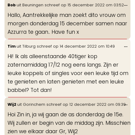
Wis
...
Bob
uit
Beuningen
schreef op
15 december 2022
om
03:52
de
Hallo, Aantrekkelijke man zoekt dito vrouw om
me
morgen donderdag 15 december samen naar
Azzurra te gaan.. Have fun x
Wis
...
Tim
uit
Tilburg
schreef op
14 december 2022
om
10:49
de
Hi! Ik als alleenstaande 40tiger kop
me
zaternamiddag 17/12 nog eens langs. Zijn er
leuke koppels of singles voor een leuke tijd om
te genieten en laten genieten met een leuke
babbel? Tot dan!
Wis
...
Wij2
uit
Gorinchem
schreef op
12 december 2022
om
09:39
de
Hoi Zin in, ja wij gaan de as donderdag de 15e.
me
Wij zullen er begin van de middag zijn. Misschien
zien we elkaar daar Gr, Wij2