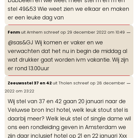
bubbelen en wie weet meer stel m en m en
stel 49&53 Wie weet zien we elkaar en maken
er een leuke dag van
Wis
...
Fenm
uit
Arnhem
schreef op
29 december 2022
om
10:49
de
@sas&GJ Wij komen er vaker en we
me
verwachten dat het nu in begin de middag al
wat drukker gaat worden ivm vakantie. Wij zijn
er rond 13.00uur
Wis
...
Zeeuwsstel 37 en 42
uit
Tholen
schreef op
28 december
de
2022
om
23:22
me
Wij stel van 37 en 42 gaan 20 januari naar de
Veluwse bron Incl hotel, welk leuk stout stel is
daarbij meer? Welk leuk stel of single dame wil
ons een rondleiding geven in Amsterdam we
zijn daar inclusief hotel op 21 en 22 januari Xxx