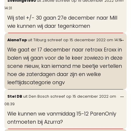
SvenInge1990
uit
Zwolle
schreef op
15 december 2022
om
de
14:31
me
Wij stel +/- 30 gaan 27e december naar Mill
wie kunnen wij daar tegenkomen
Wis
...
AlanaTop
uit
Tilburg
schreef op
15 december 2022
om
14:15
de
Wie gaat er 17 december naar retroxx Eroxx in
me
balen wij gaan voor de 1e keer zowiezo in deze
scene nieuw, kan iemand me beetje vertellen
hoe de zaterdagen daar zijn en welke
leeftijdscategorie ongv
Wis
...
Stel DB
uit
Den Bosch
schreef op
15 december 2022
om
de
08:39
me
Wie kunnen we vanmiddag 15-12 ParenOnly
ontmoeten bij Azurra?