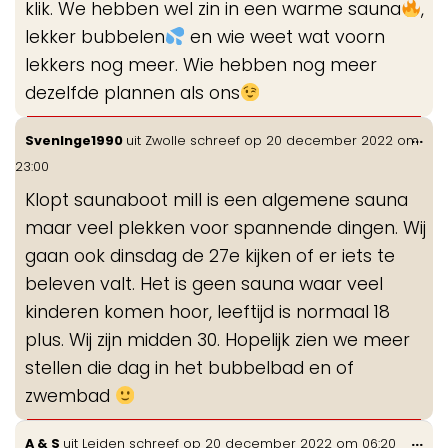
klik. We hebben wel zin in een warme sauna
,
lekker bubbelen
en wie weet wat voorn
lekkers nog meer. Wie hebben nog meer
dezelfde plannen als ons
Wis
...
SvenInge1990
uit
Zwolle
schreef op
20 december 2022
om
de
23:00
me
Klopt saunaboot mill is een algemene sauna
maar veel plekken voor spannende dingen. Wij
gaan ook dinsdag de 27e kijken of er iets te
beleven valt. Het is geen sauna waar veel
kinderen komen hoor, leeftijd is normaal 18
plus. Wij zijn midden 30. Hopelijk zien we meer
stellen die dag in het bubbelbad en of
zwembad
Wis
...
A & S
uit
Leiden
schreef op
20 december 2022
om
06:20