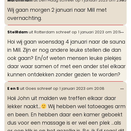
Marcmiriam
uit
Den Haag
schreef op
1 januari 2023
om
23:55
de
Wij gaan morgen 2 januari naar Mill met
me
overnachting.
Wis
...
StelRdam
uit
Rotterdam
schreef op
1 januari 2023
om
20:11
de
Hoi wij gaan woensdag 4 januari naar de sauna
me
in Mill. Zijn er nog andere leuke stellen die dan
ook gaan? En/of weten mensen leuke plekjes
daar waar samen of met een ander stel elkaar
kunnen ontdekken zonder gezien te worden?
Wis
...
E en S
uit
Goes
schreef op
1 januari 2023
om
20:08
de
Hoii John uit malden we treffen elkaar daar
me
lekker naakt...
Wij hebben wel tatoeages arm
en been. En hebben daar een kamer geboekt
dus voor een massage is er wel een plek ...als
er een klik is en het gezellig is. P.s. ik Ed regel dit