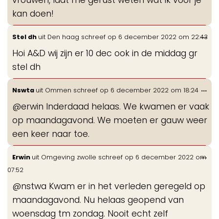
kan doen!
Wis
...
Stel dh
uit
Den haag
schreef op
6 december 2022
om
22:43
de
Hoi A&D wij zijn er 10 dec ook in de middag gr
me
stel dh
Wis
...
Nswta
uit
Ommen
schreef op
6 december 2022
om
18:24
de
@erwin Inderdaad helaas. We kwamen er vaak
me
op maandagavond. We moeten er gauw weer
een keer naar toe.
Wis
...
Erwin
uit
Omgeving zwolle
schreef op
6 december 2022
om
de
07:52
me
@nstwa Kwam er in het verleden geregeld op
maandagavond. Nu helaas geopend van
woensdag tm zondag. Nooit echt zelf