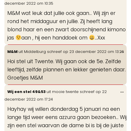
de
december 2022
om
10:35
me
M&M wat leuk dat jullie ook gaan… Wij zijn er
rond het middaguur en jullie. Zij heeft lang
blond haar en een zwart doorschijnend kimono
jas
aan , hij een handdoek om
…Xxx
Wis
...
M&M
uit
Middelburg
schreef op
23 december 2022
om
13:26
de
Hoi stel uit Twente. Wij gaan ook de 5e. Zelfde
me
leeftijd, zelfde plannen en lekker genieten daar.
Groetjes M&M
Wis
...
Wij een stel 49&53
uit
mooie twente
schreef op
22
de
december 2022
om
17:24
me
Hayhay wij willen donderdag 5 januari na een
lange tijd weer eens azzura gaan bezoeken… Wij
zijn een stel waarvan de dame bi is bij de juiste