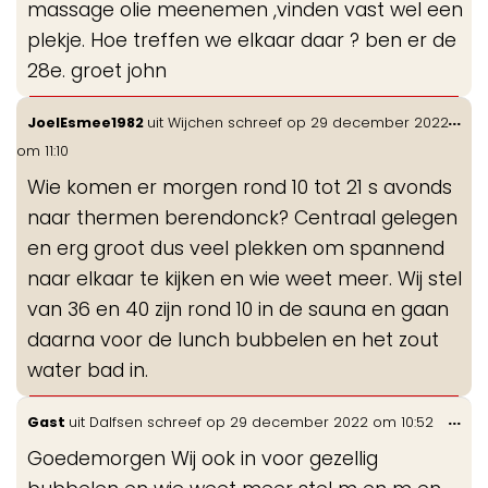
massage olie meenemen ,vinden vast wel een
plekje. Hoe treffen we elkaar daar ? ben er de
28e. groet john
Wis
...
JoelEsmee1982
uit
Wijchen
schreef op
29 december 2022
de
om
11:10
me
Wie komen er morgen rond 10 tot 21 s avonds
naar thermen berendonck? Centraal gelegen
en erg groot dus veel plekken om spannend
naar elkaar te kijken en wie weet meer. Wij stel
van 36 en 40 zijn rond 10 in de sauna en gaan
daarna voor de lunch bubbelen en het zout
water bad in.
Wis
...
Gast
uit
Dalfsen
schreef op
29 december 2022
om
10:52
de
Goedemorgen Wij ook in voor gezellig
me