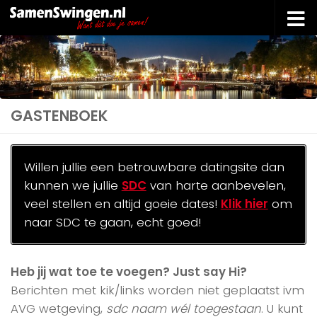
Doorgaan naar inhoud
GASTENBOEK
Willen jullie een betrouwbare datingsite dan
kunnen we jullie
SDC
van harte aanbevelen,
veel stellen en altijd goeie dates!
Klik hier
om
naar SDC te gaan, echt goed!
Heb jij wat toe te voegen? Just say Hi?
Berichten met kik/links worden niet geplaatst ivm
AVG wetgeving,
sdc naam wél toegestaan
. U kunt