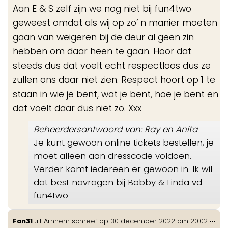
de
Aan E & S zelf zijn we nog niet bij fun4two
me
geweest omdat als wij op zo’ n manier moeten
gaan van weigeren bij de deur al geen zin
hebben om daar heen te gaan. Hoor dat
steeds dus dat voelt echt respectloos dus ze
zullen ons daar niet zien. Respect hoort op 1 te
staan in wie je bent, wat je bent, hoe je bent en
dat voelt daar dus niet zo. Xxx
Beheerdersantwoord van: Ray en Anita
Je kunt gewoon online tickets bestellen, je
moet alleen aan dresscode voldoen.
Verder komt iedereen er gewoon in. Ik wil
dat best navragen bij Bobby & Linda vd
fun4two
Wis
...
Fan31
uit
Arnhem
schreef op
30 december 2022
om
20:02