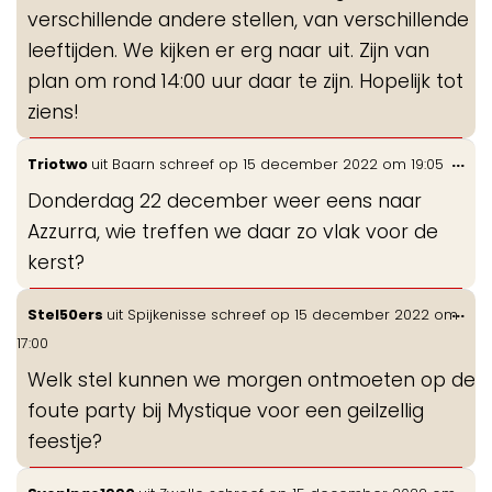
verschillende andere stellen, van verschillende
leeftijden. We kijken er erg naar uit. Zijn van
plan om rond 14:00 uur daar te zijn. Hopelijk tot
ziens!
Wis
...
Triotwo
uit
Baarn
schreef op
15 december 2022
om
19:05
de
Donderdag 22 december weer eens naar
me
Azzurra, wie treffen we daar zo vlak voor de
kerst?
Wis
...
Stel50ers
uit
Spijkenisse
schreef op
15 december 2022
om
de
17:00
me
Welk stel kunnen we morgen ontmoeten op de
foute party bij Mystique voor een geilzellig
feestje?
Wis
...