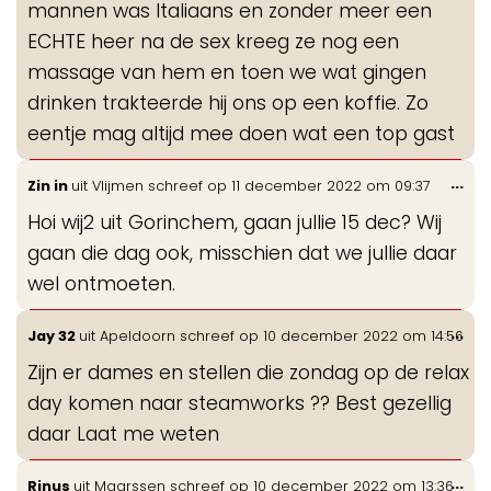
mannen was Italiaans en zonder meer een
ECHTE heer na de sex kreeg ze nog een
massage van hem en toen we wat gingen
drinken trakteerde hij ons op een koffie. Zo
eentje mag altijd mee doen wat een top gast
Wis
...
Zin in
uit
Vlijmen
schreef op
11 december 2022
om
09:37
de
Hoi wij2 uit Gorinchem, gaan jullie 15 dec? Wij
me
gaan die dag ook, misschien dat we jullie daar
wel ontmoeten.
Wis
...
Jay 32
uit
Apeldoorn
schreef op
10 december 2022
om
14:56
de
Zijn er dames en stellen die zondag op de relax
me
day komen naar steamworks ?? Best gezellig
daar Laat me weten
Wis
...
Rinus
uit
Maarssen
schreef op
10 december 2022
om
13:36