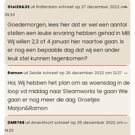
Wis
...
Stel29&32
uit
Rotterdam
schreef op
27 december 2022
om
de
09:33
me
Goedemorgen, lees hier dat er wel een aantal
stellen een leuke ervaring hebben gehad in Mill.
Wij willen 2,3 of 4 januari hier naartoe gaan. Is
er nog een bepaalde dag dat wij een ander
leuk stel kunnen tegenkomen?
Wis
...
Ramon
uit
Zwolle
schreef op
26 december 2022
om
12:27
de
Hoi, Wij hebben het plan om as woensdag in de
me
loop vd middag naar Steamworks te gaan Wie
gaan er nog meer die dag. Groetjes
Marjon&Ramon
Wis
...
DMR768
uit
Amersfoort
schreef op
25 december 2022
om
de
14:20
me