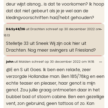
deur wijst alsnog... is dat te voorkomen? Ik hoop
dat dat niet gebeurt als je je wel aan de
kledingvoorschriften had/hebt gehouden?
Wis
...
D&Sy48/36
uit
Drachten
schreef op
30 december 2022
om
de
16:13
me
Stelletje 33 uit Sneek Wij zijn ook hier uit
Drachten. Nog meer swingers uit Friesland?
Wis
...
john
uit
Malden
schreef op
30 december 2022
om
14:18
de
@E en S uit Goes. Ik ben een relaxte, zeer
me
verzorgde Hollandse man. Ben 185/78kg en een
echte teaser en pleaser, haar genot is mijn
genot. Zou jullie graag ontmoeten daar in het
bubbel bad of stoom cabine. Ben een gezellige
vent, zon gebruind, geen tattoos of zo. Kan