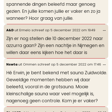
spannende dingen beleefd maar genoeg
gezien. En jullie komen jullie er vaker en zo ja
wanneer? Hoor graag van jullie.
Wis
...
A&D
uit
Ermelo
schreef op
5 december 2022
om
19:49
de
Zijn er nog stellen die 10 december 2022 naar
me
azzurra gaan? Zijn een nachtje in Nijmegen en
willen daar eens kijken hoe het daar is
Wis
...
Nswta
uit
Ommen
schreef op
5 december 2022
om
17:46
de
Hé Erwin, je bent bekend met sauna Zuidwolde.
me
Geweldige momenten hebben wij daar
beleefd, vooral in de grotsauna. Mooie
kleinschalige sauna waar veel mogelijk is,
nagenoeg geen controle. Kom je er vaker?
Wis
...