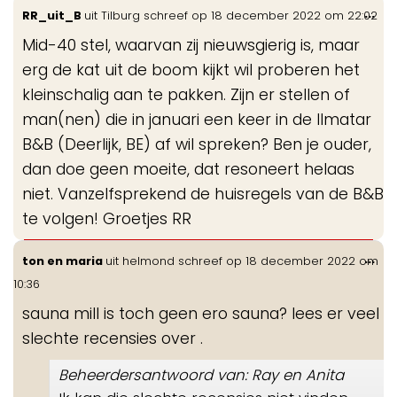
Wis
...
RR_uit_B
uit
Tilburg
schreef op
18 december 2022
om
22:02
de
Mid-40 stel, waarvan zij nieuwsgierig is, maar
me
erg de kat uit de boom kijkt wil proberen het
kleinschalig aan te pakken. Zijn er stellen of
man(nen) die in januari een keer in de Ilmatar
B&B (Deerlijk, BE) af wil spreken? Ben je ouder,
dan doe geen moeite, dat resoneert helaas
niet. Vanzelfsprekend de huisregels van de B&B
te volgen! Groetjes RR
Wis
...
ton en maria
uit
helmond
schreef op
18 december 2022
om
de
10:36
me
sauna mill is toch geen ero sauna? lees er veel
slechte recensies over .
Beheerdersantwoord van: Ray en Anita