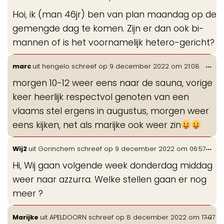
de
Hoi, ik (man 46jr) ben van plan maandag op de
me
gemengde dag te komen. Zijn er dan ook bi-
mannen of is het voornamelijk hetero-gericht?
Wis
...
marc
uit
hengelo
schreef op
9 december 2022
om
21:08
de
morgen 10-12 weer eens naar de sauna, vorige
me
keer heerlijk respectvol genoten van een
vlaams stel ergens in augustus, morgen weer
eens kijken, net als marijke ook weer zin
Wis
...
Wij2
uit
Gorinchem
schreef op
9 december 2022
om
06:57
de
Hi, Wij gaan volgende week donderdag middag
me
weer naar azzurra. Welke stellen gaan er nog
meer ?
Wis
...
Marijke
uit
APELDOORN
schreef op
8 december 2022
om
17:07