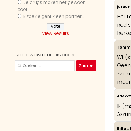
De drugs maken het gewoon
jeroe
cool.
Ik zoek eigenlijk een partner...
Hoi T
ned s
herke
View Results
Tomm
GEHELE WEBSITE DOORZOEKEN
Wij (
Zoeken
Geen 
naar:
zwemb
meer?
Jack7
Ik (m
Azzur
RiBa
ui