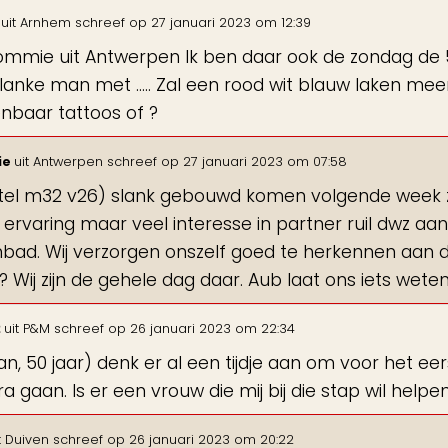
n
uit
Arnhem
schreef op
27 januari 2023
om
12:39
ommie uit Antwerpen Ik ben daar ook de zondag de 
lanke man met ..... Zal een rood wit blauw laken me
nbaar tattoos of ?
ie
uit
Antwerpen
schreef op
27 januari 2023
om
07:58
stel m32 v26) slank gebouwd komen volgende week zo
ervaring maar veel interesse in partner ruil dwz aa
ad. Wij verzorgen onszelf goed te herkennen aan d
 Wij zijn de gehele dag daar. Aub laat ons iets wete
2
uit
P&M
schreef op
26 januari 2023
om
22:34
an, 50 jaar) denk er al een tijdje aan om voor het ee
ra gaan. Is er een vrouw die mij bij die stap wil helpe
t
Duiven
schreef op
26 januari 2023
om
20:22