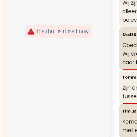
Wij z
allee
bele
The chat is closed now
Stel3
Goede
Wij v
daar 
Tomm
Zijn 
tusse
Tim
uit
Komen
met 