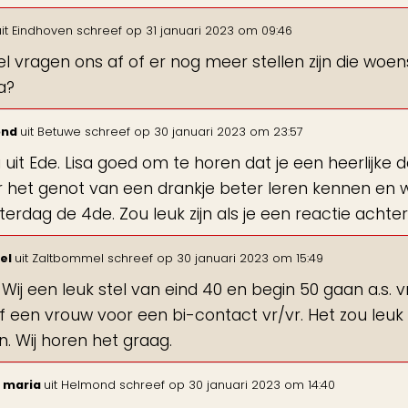
it
Eindhoven
schreef op
31 januari 2023
om
09:46
tel vragen ons af of er nog meer stellen zijn die wo
a?
ond
uit
Betuwe
schreef op
30 januari 2023
om
23:57
 uit Ede. Lisa goed om te horen dat je een heerlijke
 het genot van een drankje beter leren kennen en 
aterdag de 4de. Zou leuk zijn als je een reactie acht
el
uit
Zaltbommel
schreef op
30 januari 2023
om
15:49
, Wij een leuk stel van eind 40 en begin 50 gaan a.s. 
of een vrouw voor een bi-contact vr/vr. Het zou leuk
n. Wij horen het graag.
 maria
uit
Helmond
schreef op
30 januari 2023
om
14:40