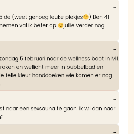
Wissel
...
deze
5 de (weet genoeg leuke plekjes
) Ben 41
metabo
enemen val ik beter op
jullie verder nog
Wissel
...
deze
ndag 5 februari naar de wellness boot In Mil.
metabo
nraken en wellicht meer in bubbelbad en
e felle kleur handdoeken wie komen er nog
n
Wissel
...
deze
rst naar een sexsauna te gaan. Ik wil dan naar
metabo
n?
Wissel
...