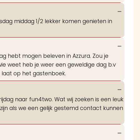
Wissel
...
deze
ensdag middag 1/2 lekker komen genieten in
metabo
Wissel
...
deze
 dag hebt mogen beleven in Azzura. Zou je
metabo
wie weet heb je weer een geweldige dag b.v
er laat op het gastenboek.
Wissel
...
deze
vrijdag naar fun4two. Wat wij zoeken is een leuk
metabo
 zijn als we een gelijk gestemd contact kunnen
Wissel
...
deze