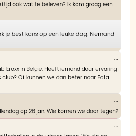
deze
leeftijd ook wat te beleven? Ik kom graag een
metabo
aak je best kans op een leuke dag. Niemand
Wissel
...
deze
lub Eroxx in België. Heeft iemand daar ervaring
metabo
s club? Of kunnen we dan beter naar Fata
Wissel
...
deze
ellendag op 26 jan. Wie komen we daar tegen?
metabo
Wissel
...
deze