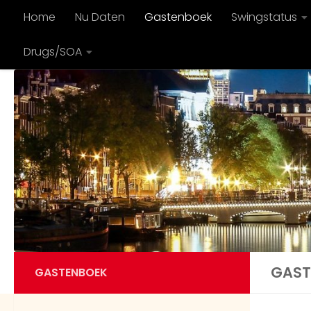
Home
Nu Daten
Gastenboek
Swingstatus
Doorgaan naar inhoud
Drugs/SOA
GAST
GASTENBOEK