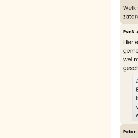
Welk 
zater
PenN
u
Hier 
gemen
wel m
gesch
Peter
u