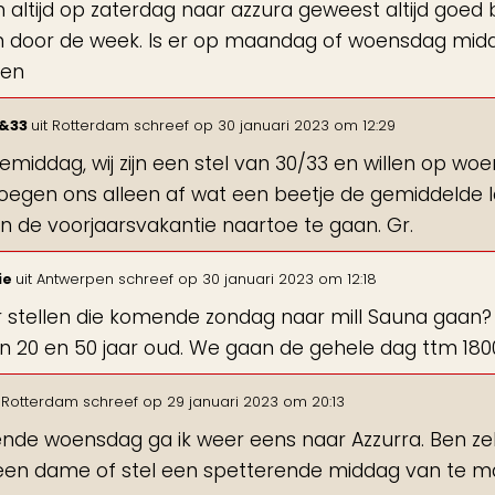
ijn altijd op zaterdag naar azzura geweest altijd goe
n door de week. Is er op maandag of woensdag mid
ven
0&33
uit
Rotterdam
schreef op
30 januari 2023
om
12:29
middag, wij zijn een stel van 30/33 en willen op w
roegen ons alleen af wat een beetje de gemiddelde le
in de voorjaarsvakantie naartoe te gaan. Gr.
ie
uit
Antwerpen
schreef op
30 januari 2023
om
12:18
er stellen die komende zondag naar mill Sauna gaan
n 20 en 50 jaar oud. We gaan de gehele dag ttm 18
Rotterdam
schreef op
29 januari 2023
om
20:13
de woensdag ga ik weer eens naar Azzurra. Ben zelf b
een dame of stel een spetterende middag van te 