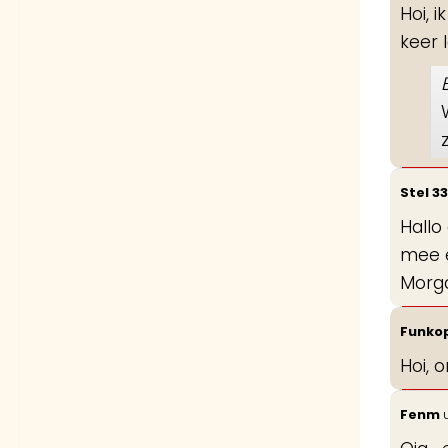
Hoi, 
keer 
Stel 33
Hallo
mee e
Morga
Funko
Hoi, 
Fenm
u