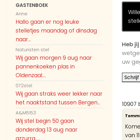
GASTENBOEK
Will
Anne
stel
Hallo gaan er nog leuke
stelletjes maandag of dinsdag
naar...
Heb ji
Naturisten stel
wetge
Wij gaan morgen 9 aug naar
uw geg
pannenkoeken plas in
Oldenzaal....
072stel
Wij gaan straks weer lekker naar
het naaktstand tussen Bergen...
10907 
A&M5153
Tomm
Wij stel begin 50 gaan
Komen
donderdag 13 aug naar
van 1
azzurra,....