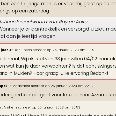
ik ben een 65 jarige man. Is er voor mij, gelet op de 
langs op een zaterdag.
Beheerdersantwoord van: Ray en Anita
Wanneer je er aantrekkelijk en verzorgd uitziet, m
zal dan je leeftijd vragen.
 jaar
uit
Den Bosch
schreef op
26 januari 2023
om
00:19
 allemaal, Wij als stel van 33 jaar willen 04/02 naar c
n wat kun je daar verwachten? Is dat echt swinger
na in Muiden? Hoor graag jullie ervaring Bedankt!
ppel
uit
Maastricht
schreef op
25 januari 2023
om
22:18
ondeugend koppel gaat voor 1e keer naar Azzurra st
it
Arnhem
schreef op
25 januari 2023
om
20:53