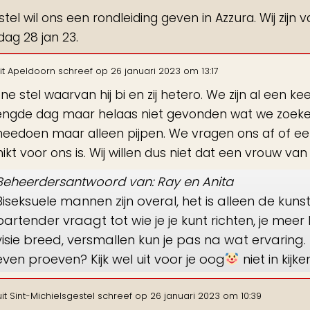
stel wil ons een rondleiding geven in Azzura. Wij zij
dag 28 jan 23.
it
Apeldoorn
schreef op
26 januari 2023
om
13:17
ene stel waarvan hij bi en zij hetero. We zijn al ee
gde dag maar helaas niet gevonden wat we zoeken.
eedoen maar alleen pijpen. We vragen ons af of ee
ikt voor ons is. Wij willen dus niet dat een vrouw va
Beheerdersantwoord van: Ray en Anita
Biseksuele mannen zijn overal, het is alleen de kunst
bartender vraagt tot wie je je kunt richten, je meer 
visie breed, versmallen kun je pas na wat ervaring.
even proeven? Kijk wel uit voor je oog
niet in kijk
it
Sint-Michielsgestel
schreef op
26 januari 2023
om
10:39