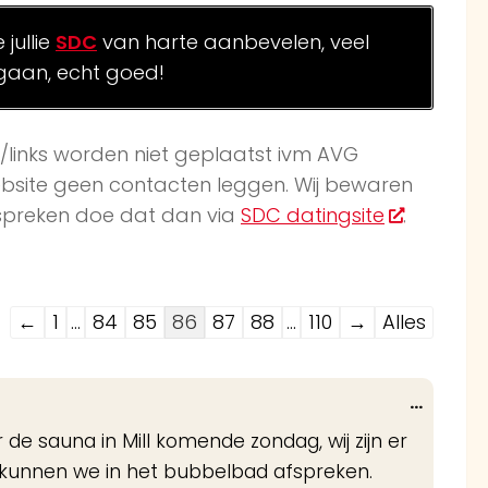
jullie
SDC
van harte aanbevelen, veel
gaan, echt goed!
k/links worden niet geplaatst ivm AVG
website geen contacten leggen. Wij bewaren
afspreken doe dat dan via
SDC datingsite
.
Navigatie
←
1
...
84
85
86
87
88
...
110
→
Alles
door
de
Wissel
...
gastenboek-
deze
e sauna in Mill komende zondag, wij zijn er
lijst
metabo
t kunnen we in het bubbelbad afspreken.