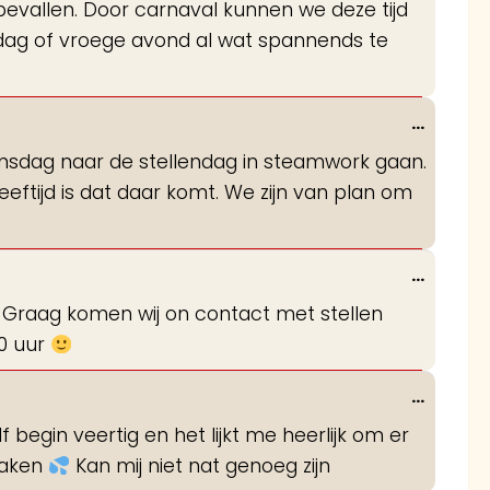
d bevallen. Door carnaval kunnen we deze tijd
metabo
dag of vroege avond al wat spannends te
Wissel
...
deze
oensdag naar de stellendag in steamwork gaan.
metabo
eftijd is dat daar komt. We zijn van plan om
Wissel
...
deze
? Graag komen wij on contact met stellen
metabo
00 uur
Wissel
...
deze
egin veertig en het lijkt me heerlijk om er
metabo
maken
Kan mij niet nat genoeg zijn