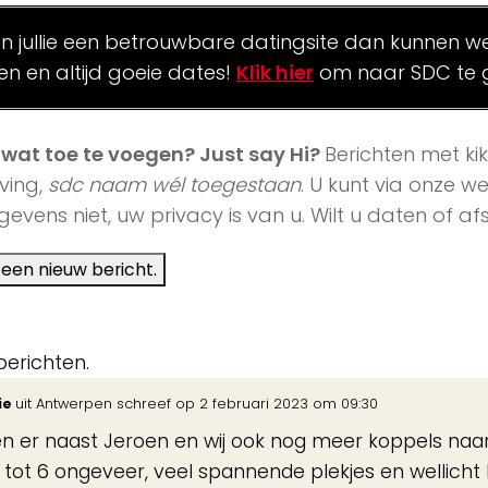
en jullie een betrouwbare datingsite dan kunnen we 
len en altijd goeie dates!
Klik hier
om naar SDC te 
j wat toe te voegen? Just say Hi?
Berichten met ki
ving,
sdc naam wél toegestaan
. U kunt via onze 
evens niet, uw privacy is van u. Wilt u daten of 
berichten.
ie
uit
Antwerpen
schreef op
2 februari 2023
om
09:30
 er naast Jeroen en wij ook nog meer koppels naar d
1 tot 6 ongeveer, veel spannende plekjes en wellich