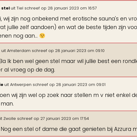
 stel
uit
Tiel
schreef op
28 januari 2023
om
16:57
i, wij zijn nog onbekend met erotische sauna's en v
at jullie zelf aandoen) en wat de beste tijden zijn v
nen nog aan...
e
uit
Amsterdam
schreef op
28 januari 2023
om
09:10
iBa Ik ben wel geen stel maar wil jullie best een ron
r al vroeg op de dag.
ie
uit
Antwerpen
schreef op
28 januari 2023
om
09:01
roen wij zijn wel op zoek naar stellen m v niet enkel
 man.
it
Zwolle
schreef op
27 januari 2023
om
17:54
, Nog een stel of dame die gaat genieten bij Azzura