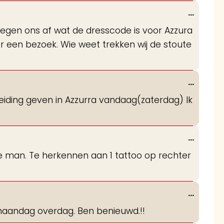
Wissel
...
deze
roegen ons af wat de dresscode is voor Azzura
metabo
oor een bezoek. Wie weet trekken wij de stoute
Wissel
...
deze
dleiding geven in Azzurra vandaag(zaterdag) Ik
metabo
Wissel
...
deze
 de man. Te herkennen aan 1 tattoo op rechter
metabo
Wissel
...
deze
 maandag overdag. Ben benieuwd.!!
metabo