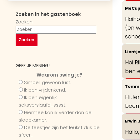
MeCup
Zoeken in het gastenboek
Hoiho
Zoeken:
(en w
schoe
Lientj
Hoi R
GEEF JE MENING!
ben e
Waarom swing je?
Simpel, gewoon lust.
Tomm
Ik ben vrijdenkend.
Hi Je
Ik ben eigenlijk
seksverslaafd...sssst.
been
Hiermee kan ik verder dan de
slaapkamer.
Erwin
u
De feestjes zijn het leukst dus de
Hallo
sfeer..