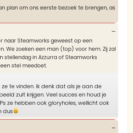
deze
n van plan om ons eerste bezoek te brengen, as
metabo
Wissel
...
deze
n keer naar Steamworks geweest op een
metabo
 We zoeken een man (top) voor hem. Zij zal
n stellendag in Azzurra of Steamworks
n een stel meedoet.
 ze te vinden. Ik denk dat als je aan de
beeld zult krijgen. Veel succes en houd je
 Ps ze hebben ook gloryholes, wellicht ook
en dus
Wissel
...