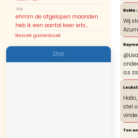
Jay
RoMa
u
ehmm de afgelopen maanden
Wij s
heb ik een aantal keer iets...
Azurr
Bezoek gastenboek
Raym
Chat
@Lisa
onder
a.s z
Leukst
Hallo
stel 
vinde
Ton en